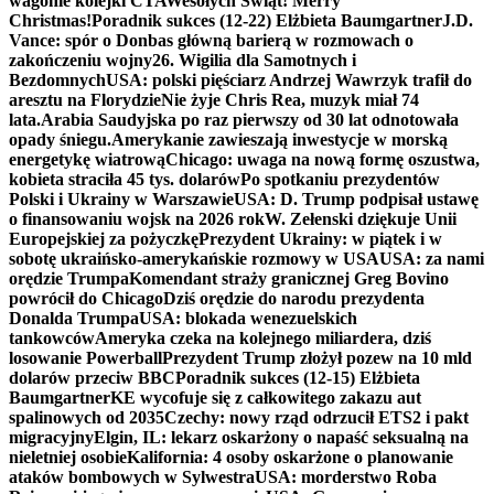
wagonie kolejki CTA
Wesołych Świąt! Merry
Christmas!
Poradnik sukces (12-22) Elżbieta Baumgartner
J.D.
Vance: spór o Donbas główną barierą w rozmowach o
zakończeniu wojny
26. Wigilia dla Samotnych i
Bezdomnych
USA: polski pięściarz Andrzej Wawrzyk trafił do
aresztu na Florydzie
Nie żyje Chris Rea, muzyk miał 74
lata.
Arabia Saudyjska po raz pierwszy od 30 lat odnotowała
opady śniegu.
Amerykanie zawieszają inwestycje w morską
energetykę wiatrową
Chicago: uwaga na nową formę oszustwa,
kobieta straciła 45 tys. dolarów
Po spotkaniu prezydentów
Polski i Ukrainy w Warszawie
USA: D. Trump podpisał ustawę
o finansowaniu wojsk na 2026 rok
W. Zełenski dziękuje Unii
Europejskiej za pożyczkę
Prezydent Ukrainy: w piątek i w
sobotę ukraińsko-amerykańskie rozmowy w USA
USA: za nami
orędzie Trumpa
Komendant straży granicznej Greg Bovino
powrócił do Chicago
Dziś orędzie do narodu prezydenta
Donalda Trumpa
USA: blokada wenezuelskich
tankowców
Ameryka czeka na kolejnego miliardera, dziś
losowanie Powerball
Prezydent Trump złożył pozew na 10 mld
dolarów przeciw BBC
Poradnik sukces (12-15) Elżbieta
Baumgartner
KE wycofuje się z całkowitego zakazu aut
spalinowych od 2035
Czechy: nowy rząd odrzucił ETS2 i pakt
migracyjny
Elgin, IL: lekarz oskarżony o napaść seksualną na
nieletniej osobie
Kalifornia: 4 osoby oskarżone o planowanie
ataków bombowych w Sylwestra
USA: morderstwo Roba