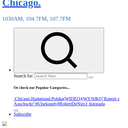
Chicago.
1030AM, 104.7FM, 107.7FM
Search for:
Or check our Popular Categories...
.Chicago
.Hammond
.Polska
(WIDEO)
(WYNIKI)
"Raport z
Auschwitz"
#63sekundy
#RobertDeNiro
1 listopada
Subscribe