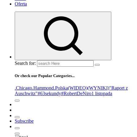
Oferta
Search for:
Or check our Popular Categories...
.Chicago
.Hammond
.Polska
(WIDEO)
(WYNIKI)
"Raport z
Auschwitz"
#63sekundy
#RobertDeNiro
1 listopada
Subscribe