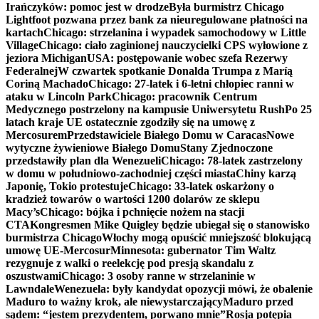
Irańczyków: pomoc jest w drodze
Była burmistrz Chicago
Lightfoot pozwana przez bank za nieuregulowane płatności na
kartach
Chicago: strzelanina i wypadek samochodowy w Little
Village
Chicago: ciało zaginionej nauczycielki CPS wyłowione z
jeziora Michigan
USA: postępowanie wobec szefa Rezerwy
Federalnej
W czwartek spotkanie Donalda Trumpa z Maríą
Coriną Machado
Chicago: 27-latek i 6-letni chłopiec ranni w
ataku w Lincoln Park
Chicago: pracownik Centrum
Medycznego postrzelony na kampusie Uniwersytetu Rush
Po 25
latach kraje UE ostatecznie zgodziły się na umowę z
Mercosurem
Przedstawiciele Białego Domu w Caracas
Nowe
wytyczne żywieniowe Białego Domu
Stany Zjednoczone
przedstawiły plan dla Wenezueli
Chicago: 78-latek zastrzelony
w domu w południowo-zachodniej części miasta
Chiny karzą
Japonię, Tokio protestuje
Chicago: 33-latek oskarżony o
kradzież towarów o wartości 1200 dolarów ze sklepu
Macy’s
Chicago: bójka i pchnięcie nożem na stacji
CTA
Kongresmen Mike Quigley będzie ubiegał się o stanowisko
burmistrza Chicago
Włochy mogą opuścić mniejszość blokującą
umowę UE-Mercosur
Minnesota: gubernator Tim Waltz
rezygnuje z walki o reelekcję pod presją skandalu z
oszustwami
Chicago: 3 osoby ranne w strzelaninie w
Lawndale
Wenezuela: były kandydat opozycji mówi, że obalenie
Maduro to ważny krok, ale niewystarczający
Maduro przed
sądem: “jestem prezydentem, porwano mnie”
Rosja potępia