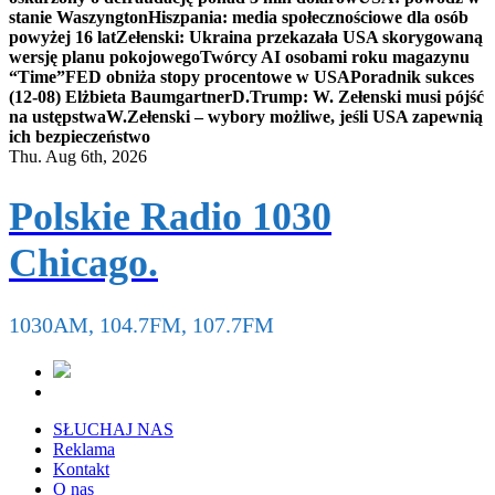
stanie Waszyngton
Hiszpania: media społecznościowe dla osób
powyżej 16 lat
Zełenski: Ukraina przekazała USA skorygowaną
wersję planu pokojowego
Twórcy AI osobami roku magazynu
“Time”
FED obniża stopy procentowe w USA
Poradnik sukces
(12-08) Elżbieta Baumgartner
D.Trump: W. Zełenski musi pójść
na ustępstwa
W.Zełenski – wybory możliwe, jeśli USA zapewnią
ich bezpieczeństwo
Thu. Aug 6th, 2026
Polskie Radio 1030
Chicago.
1030AM, 104.7FM, 107.7FM
SŁUCHAJ NAS
Reklama
Kontakt
O nas