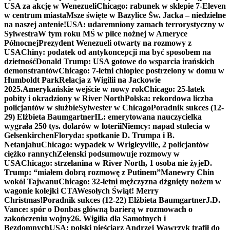
USA za akcję w Wenezueli
Chicago: rabunek w sklepie 7-Eleven
w centrum miasta
Msze święte w Bazylice Św. Jacka – niedzielne
na naszej antenie!
USA: udaremniony zamach terrorystyczny w
Sylwestra
W tym roku MŚ w piłce nożnej w Ameryce
Północnej
Prezydent Wenezueli otwarty na rozmowy z
USA
Chiny: podatek od antykoncepcji ma być sposobem na
dzietność
Donald Trump: USA gotowe do wsparcia irańskich
demonstrantów
Chicago: 7-letni chłopiec postrzelony w domu w
Humboldt Park
Relacja z Wigilii na Jackowie
2025.
Amerykańskie wejście w nowy rok
Chicago: 25-latek
pobity i okradziony w River North
Polska: rekordowa liczba
policjantów w służbie
Sylwester w Chicago
Poradnik sukces (12-
29) Elżbieta Baumgartner
IL: emerytowana nauczycielka
wygrała 250 tys. dolarów w loterii
Niemcy: napad stulecia w
Gelsenkirchen
Floryda: spotkanie D. Trumpa i B.
Netanjahu
Chicago: wypadek w Wrigleyville, 2 policjantów
ciężko rannych
Zełenski podsumowuje rozmowy w
USA
Chicago: strzelanina w River North, 1 osoba nie żyje
D.
Trump: “miałem dobrą rozmowę z Putinem”
Manewry Chin
wokół Tajwanu
Chicago: 32-letni mężczyzna dźgnięty nożem w
wagonie kolejki CTA
Wesołych Świąt! Merry
Christmas!
Poradnik sukces (12-22) Elżbieta Baumgartner
J.D.
Vance: spór o Donbas główną barierą w rozmowach o
zakończeniu wojny
26. Wigilia dla Samotnych i
Bezdomnych
USA: polski pięściarz Andrzej Wawrzyk trafił do