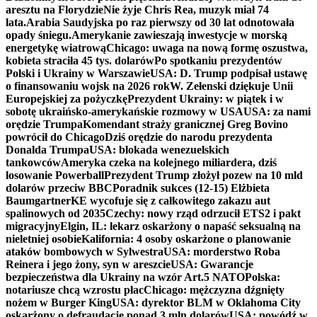
aresztu na Florydzie
Nie żyje Chris Rea, muzyk miał 74
lata.
Arabia Saudyjska po raz pierwszy od 30 lat odnotowała
opady śniegu.
Amerykanie zawieszają inwestycje w morską
energetykę wiatrową
Chicago: uwaga na nową formę oszustwa,
kobieta straciła 45 tys. dolarów
Po spotkaniu prezydentów
Polski i Ukrainy w Warszawie
USA: D. Trump podpisał ustawę
o finansowaniu wojsk na 2026 rok
W. Zełenski dziękuje Unii
Europejskiej za pożyczkę
Prezydent Ukrainy: w piątek i w
sobotę ukraińsko-amerykańskie rozmowy w USA
USA: za nami
orędzie Trumpa
Komendant straży granicznej Greg Bovino
powrócił do Chicago
Dziś orędzie do narodu prezydenta
Donalda Trumpa
USA: blokada wenezuelskich
tankowców
Ameryka czeka na kolejnego miliardera, dziś
losowanie Powerball
Prezydent Trump złożył pozew na 10 mld
dolarów przeciw BBC
Poradnik sukces (12-15) Elżbieta
Baumgartner
KE wycofuje się z całkowitego zakazu aut
spalinowych od 2035
Czechy: nowy rząd odrzucił ETS2 i pakt
migracyjny
Elgin, IL: lekarz oskarżony o napaść seksualną na
nieletniej osobie
Kalifornia: 4 osoby oskarżone o planowanie
ataków bombowych w Sylwestra
USA: morderstwo Roba
Reinera i jego żony, syn w areszcie
USA: Gwarancje
bezpieczeństwa dla Ukrainy na wzór Art.5 NATO
Polska:
notariusze chcą wzrostu płac
Chicago: mężczyzna dźgnięty
nożem w Burger King
USA: dyrektor BLM w Oklahoma City
oskarżony o defraudację ponad 3 mln dolarów
USA: powódź w