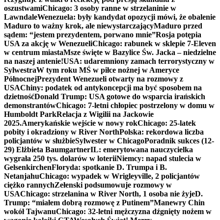
oszustwami
Chicago: 3 osoby ranne w strzelaninie w
Lawndale
Wenezuela: były kandydat opozycji mówi, że obalenie
Maduro to ważny krok, ale niewystarczający
Maduro przed
sądem: “jestem prezydentem, porwano mnie”
Rosja potępia
USA za akcję w Wenezueli
Chicago: rabunek w sklepie 7-Eleven
w centrum miasta
Msze święte w Bazylice Św. Jacka – niedzielne
na naszej antenie!
USA: udaremniony zamach terrorystyczny w
Sylwestra
W tym roku MŚ w piłce nożnej w Ameryce
Północnej
Prezydent Wenezueli otwarty na rozmowy z
USA
Chiny: podatek od antykoncepcji ma być sposobem na
dzietność
Donald Trump: USA gotowe do wsparcia irańskich
demonstrantów
Chicago: 7-letni chłopiec postrzelony w domu w
Humboldt Park
Relacja z Wigilii na Jackowie
2025.
Amerykańskie wejście w nowy rok
Chicago: 25-latek
pobity i okradziony w River North
Polska: rekordowa liczba
policjantów w służbie
Sylwester w Chicago
Poradnik sukces (12-
29) Elżbieta Baumgartner
IL: emerytowana nauczycielka
wygrała 250 tys. dolarów w loterii
Niemcy: napad stulecia w
Gelsenkirchen
Floryda: spotkanie D. Trumpa i B.
Netanjahu
Chicago: wypadek w Wrigleyville, 2 policjantów
ciężko rannych
Zełenski podsumowuje rozmowy w
USA
Chicago: strzelanina w River North, 1 osoba nie żyje
D.
Trump: “miałem dobrą rozmowę z Putinem”
Manewry Chin
wokół Tajwanu
Chicago: 32-letni mężczyzna dźgnięty nożem w