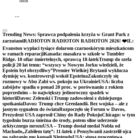
```html
▶
Kliknij PLAY, aby słuchać
🔈
🔊
```
Trending News:
Sprawca podpalenia krzyża w Grant Park z
zarzutami
RADIOTON RADIOTON RADIOTON 2026! ❤️
IL:
Evanston wypłaci tysiące dolarom czarnoskórym mieszkańcom
w ramach reparacji
Kanada: masakra w szkole w Tumbler
Ridge. 10 ofiar śmiertelnych, sprawcą 18-latek
Trump do szefa
policji 20 lat temu: “wszyscy w Nowym Jorku wiedzieli, że
Epstein był obrzydliwy”
Premier Wielkiej Brytanii wyklucza
dymisję ws. kontrowersji wokół Epsteina
Zakończyły się
rozmowy w Abu Zabi ws. pokoju na Ukrainie
USA: liczba
zabójstw spadła o ponad 20 proc. w porównaniu z rokiem
poprzednim – to największy jednoroczny spadek w
historii
Davos: Zełenski i Trump zadowoleni z dzisiejszego
spotkania
Davos: Trump chce Grenlandii. Bez wojska – ale z
jasnym sygnałem do świata
Rozpoczęło się Forum w Davos,
Prezydent USA zaprosił Chiny do Rady Pokoju
Chicago: w tym
tygodniu burza śnieżna do środy, potem silne uderzenie
arktycznego mrozu
USA – Trump dostał medal Nobla od
Machado
„Zabiłem tatę”: 11-latek z Pensylwanii zastrzelił ojca
po zabraniu mu konsoli Nintendo
USA: stopa procentowa