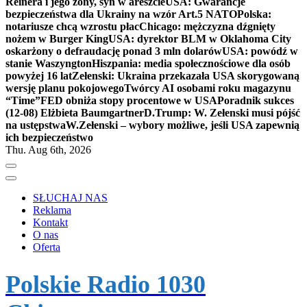
Reinera i jego żony, syn w areszcie
USA: Gwarancje
bezpieczeństwa dla Ukrainy na wzór Art.5 NATO
Polska:
notariusze chcą wzrostu płac
Chicago: mężczyzna dźgnięty
nożem w Burger King
USA: dyrektor BLM w Oklahoma City
oskarżony o defraudację ponad 3 mln dolarów
USA: powódź w
stanie Waszyngton
Hiszpania: media społecznościowe dla osób
powyżej 16 lat
Zełenski: Ukraina przekazała USA skorygowaną
wersję planu pokojowego
Twórcy AI osobami roku magazynu
“Time”
FED obniża stopy procentowe w USA
Poradnik sukces
(12-08) Elżbieta Baumgartner
D.Trump: W. Zełenski musi pójść
na ustępstwa
W.Zełenski – wybory możliwe, jeśli USA zapewnią
ich bezpieczeństwo
Thu. Aug 6th, 2026
SŁUCHAJ NAS
Reklama
Kontakt
O nas
Oferta
Polskie Radio 1030