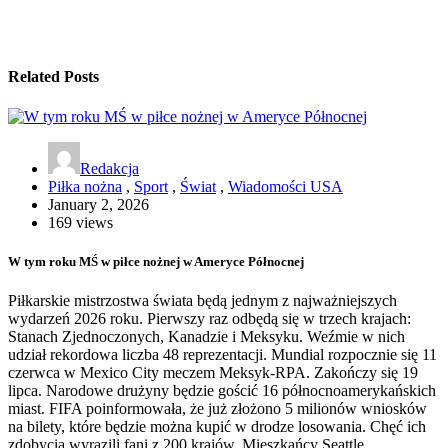
Related Posts
Redakcja
Piłka nożna
,
Sport
,
Świat
,
Wiadomości USA
January 2, 2026
169 views
W tym roku MŚ w piłce nożnej w Ameryce Północnej
Piłkarskie mistrzostwa świata będą jednym z najważniejszych
wydarzeń 2026 roku. Pierwszy raz odbędą się w trzech krajach:
Stanach Zjednoczonych, Kanadzie i Meksyku. Weźmie w nich
udział rekordowa liczba 48 reprezentacji. Mundial rozpocznie się 11
czerwca w Mexico City meczem Meksyk-RPA. Zakończy się 19
lipca. Narodowe drużyny będzie gościć 16 północnoamerykańskich
miast. FIFA poinformowała, że już złożono 5 milionów wniosków
na bilety, które będzie można kupić w drodze losowania. Chęć ich
zdobycia wyrazili fani z 200 krajów. Mieszkańcy Seattle