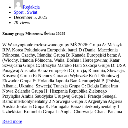
Redakcja
Sport
,
Świat
December 5, 2025
79 views
Znamy grupy Mistrzostw Świata 2026!
W Waszyngtonie rozlosowano grupy MŚ 2026: Grupa A: Meksyk
RPA Korea Południowa Europejski baraż D (Dania, Macedonia
Północna, Czechy, Irlandia) Grupa B: Kanada Europejski baraż A
(Włochy, Irlandia Północna, Walia, Bośnia i Hercegowina) Katar
Szwajcaria Grupa C: Brazylia Maroko Haiti Szkocja Grupa D: USA
Paragwaj Australia Baraż europejski C (Turcja, Rumunia, Słowacja,
Kosowo) Grupa E: Niemcy Curacao Wybrzeże Kości Słoniowej
Ekwador Grupa F: Holandia Japonia Baraż europejski B (Polska,
Albania, Ukraina, Szwecja) Tunezja Grupa G: Belgia Egipt Iran
Nowa Zelandia Grupa H: Hiszpania Republika Zielonego
Przylądka Arabia Saudyjska Urugwaj Grupa I: Francja Senegal
Baraż interkontynentalny 2 Norwegia Grupa J: Argentyna Algieria
Austria Jordania Grupa K: Portugalia Baraż interkontynentalny 1
Uzbekistan Kolumbia Grupa L: Anglia Chorwacja Ghana Panama
Read more