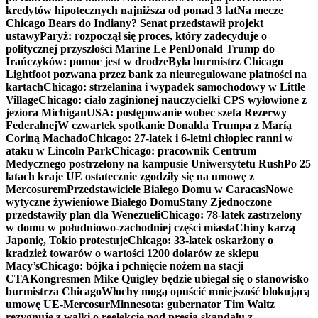
kredytów hipotecznych najniższa od ponad 3 lat
Na mecze
Chicago Bears do Indiany? Senat przedstawił projekt
ustawy
Paryż: rozpoczął się proces, który zadecyduje o
politycznej przyszłości Marine Le Pen
Donald Trump do
Irańczyków: pomoc jest w drodze
Była burmistrz Chicago
Lightfoot pozwana przez bank za nieuregulowane płatności na
kartach
Chicago: strzelanina i wypadek samochodowy w Little
Village
Chicago: ciało zaginionej nauczycielki CPS wyłowione z
jeziora Michigan
USA: postępowanie wobec szefa Rezerwy
Federalnej
W czwartek spotkanie Donalda Trumpa z Maríą
Coriną Machado
Chicago: 27-latek i 6-letni chłopiec ranni w
ataku w Lincoln Park
Chicago: pracownik Centrum
Medycznego postrzelony na kampusie Uniwersytetu Rush
Po 25
latach kraje UE ostatecznie zgodziły się na umowę z
Mercosurem
Przedstawiciele Białego Domu w Caracas
Nowe
wytyczne żywieniowe Białego Domu
Stany Zjednoczone
przedstawiły plan dla Wenezueli
Chicago: 78-latek zastrzelony
w domu w południowo-zachodniej części miasta
Chiny karzą
Japonię, Tokio protestuje
Chicago: 33-latek oskarżony o
kradzież towarów o wartości 1200 dolarów ze sklepu
Macy’s
Chicago: bójka i pchnięcie nożem na stacji
CTA
Kongresmen Mike Quigley będzie ubiegał się o stanowisko
burmistrza Chicago
Włochy mogą opuścić mniejszość blokującą
umowę UE-Mercosur
Minnesota: gubernator Tim Waltz
rezygnuje z walki o reelekcję pod presją skandalu z