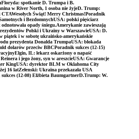
n
Floryda: spotkanie D. Trumpa i B.
anina w River North, 1 osoba nie żyje
D. Trump:
ki CTA
Wesołych Świąt! Merry Christmas!
Poradnik
a Samotnych i Bezdomnych
USA: polski pięściarz
t odnotowała opady śniegu.
Amerykanie zawieszają
prezydentów Polski i Ukrainy w Warszawie
USA: D.
w piątek i w sobotę ukraińsko-amerykańskie
arodu prezydenta Donalda Trumpa
USA: blokada
 mld dolarów przeciw BBC
Poradnik sukces (12-15)
racyjny
Elgin, IL: lekarz oskarżony o napaść
inera i jego żony, syn w areszcie
USA: Gwarancje
er King
USA: dyrektor BLM w Oklahoma City
ej 16 lat
Zełenski: Ukraina przekazała USA
 sukces (12-08) Elżbieta Baumgartner
D.Trump: W.