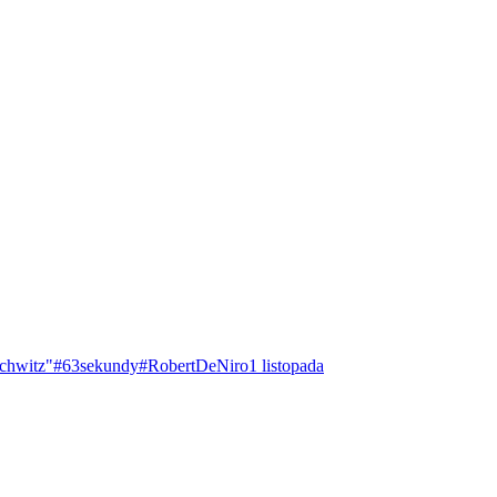
chwitz"
#63sekundy
#RobertDeNiro
1 listopada