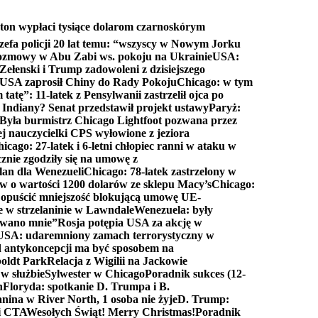
ton wypłaci tysiące dolarom czarnoskórym
efa policji 20 lat temu: “wszyscy w Nowym Jorku
rozmowy w Abu Zabi ws. pokoju na Ukrainie
USA:
Zełenski i Trump zadowoleni z dzisiejszego
 USA zaprosił Chiny do Rady Pokoju
Chicago: w tym
tatę”: 11-latek z Pensylwanii zastrzelił ojca po
Indiany? Senat przedstawił projekt ustawy
Paryż:
Była burmistrz Chicago Lightfoot pozwana przez
ej nauczycielki CPS wyłowione z jeziora
icago: 27-latek i 6-letni chłopiec ranni w ataku w
cznie zgodziły się na umowę z
lan dla Wenezueli
Chicago: 78-latek zastrzelony w
w o wartości 1200 dolarów ze sklepu Macy’s
Chicago:
opuścić mniejszość blokującą umowę UE-
e w strzelaninie w Lawndale
Wenezuela: były
rwano mnie”
Rosja potępia USA za akcję w
USA: udaremniony zamach terrorystyczny w
d antykoncepcji ma być sposobem na
boldt Park
Relacja z Wigilii na Jackowie
 w służbie
Sylwester w Chicago
Poradnik sukces (12-
n
Floryda: spotkanie D. Trumpa i B.
anina w River North, 1 osoba nie żyje
D. Trump:
ki CTA
Wesołych Świąt! Merry Christmas!
Poradnik