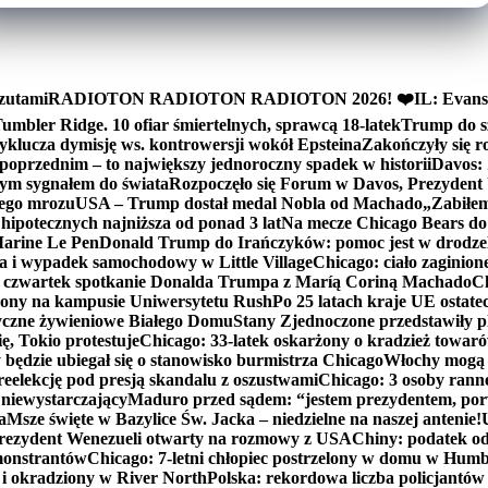
zutami
RADIOTON RADIOTON RADIOTON 2026! ❤️
IL: Evans
mbler Ridge. 10 ofiar śmiertelnych, sprawcą 18-latek
Trump do sz
yklucza dymisję ws. kontrowersji wokół Epsteina
Zakończyły się 
poprzednim – to największy jednoroczny spadek w historii
Davos: 
nym sygnałem do świata
Rozpoczęło się Forum w Davos, Prezydent
nego mrozu
USA – Trump dostał medal Nobla od Machado
„Zabiłem 
ipotecznych najniższa od ponad 3 lat
Na mecze Chicago Bears do 
 Marine Le Pen
Donald Trump do Irańczyków: pomoc jest w drodze
na i wypadek samochodowy w Little Village
Chicago: ciało zaginion
czwartek spotkanie Donalda Trumpa z Maríą Coriną Machado
Ch
ony na kampusie Uniwersytetu Rush
Po 25 latach kraje UE ostate
czne żywieniowe Białego Domu
Stany Zjednoczone przedstawiły p
ę, Tokio protestuje
Chicago: 33-latek oskarżony o kradzież towaró
ędzie ubiegał się o stanowisko burmistrza Chicago
Włochy mogą 
reelekcję pod presją skandalu z oszustwami
Chicago: 3 osoby rann
 niewystarczający
Maduro przed sądem: “jestem prezydentem, po
a
Msze święte w Bazylice Św. Jacka – niedzielne na naszej antenie!
rezydent Wenezueli otwarty na rozmowy z USA
Chiny: podatek o
monstrantów
Chicago: 7-letni chłopiec postrzelony w domu w Hum
y i okradziony w River North
Polska: rekordowa liczba policjantów