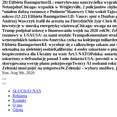
29) Elżbieta Baumgartner
IL: emerytowana nauczycielka wygrała 
Netanjahu
Chicago: wypadek w Wrigleyville, 2 policjantów cięż
“miałem dobrą rozmowę z Putinem”
Manewry Chin wokół Tajw
sukces (12-22) Elżbieta Baumgartner
J.D. Vance: spór o Donbas
Andrzej Wawrzyk trafił do aresztu na Florydzie
Nie żyje Chris R
inwestycje w morską energetykę wiatrową
Chicago: uwaga na now
Trump podpisał ustawę o finansowaniu wojsk na 2026 rok
W. Zeł
rozmowy w USA
USA: za nami orędzie Trumpa
Komendant straż
wenezuelskich tankowców
Ameryka czeka na kolejnego miliarder
Elżbieta Baumgartner
KE wycofuje się z całkowitego zakazu aut
seksualną na nieletniej osobie
Kalifornia: 4 osoby oskarżone o 
bezpieczeństwa dla Ukrainy na wzór Art.5 NATO
Polska: notari
oskarżony o defraudację ponad 3 mln dolarów
USA: powódź w s
skorygowaną wersję planu pokojowego
Twórcy AI osobami rok
Zełenski musi pójść na ustępstwa
W.Zełenski – wybory możliwe, j
Sun. Aug 9th, 2026
SŁUCHAJ NAS
Reklama
Kontakt
O nas
Oferta