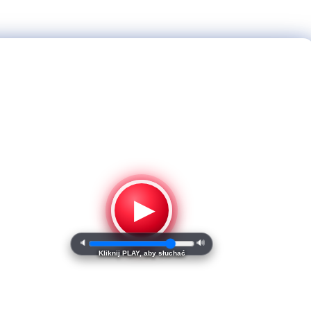
▶
🔈
🔊
Kliknij PLAY, aby słuchać