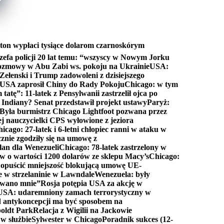
ton wypłaci tysiące dolarom czarnoskórym
efa policji 20 lat temu: “wszyscy w Nowym Jorku
rozmowy w Abu Zabi ws. pokoju na Ukrainie
USA:
Zełenski i Trump zadowoleni z dzisiejszego
 USA zaprosił Chiny do Rady Pokoju
Chicago: w tym
tatę”: 11-latek z Pensylwanii zastrzelił ojca po
Indiany? Senat przedstawił projekt ustawy
Paryż:
Była burmistrz Chicago Lightfoot pozwana przez
ej nauczycielki CPS wyłowione z jeziora
icago: 27-latek i 6-letni chłopiec ranni w ataku w
cznie zgodziły się na umowę z
lan dla Wenezueli
Chicago: 78-latek zastrzelony w
w o wartości 1200 dolarów ze sklepu Macy’s
Chicago:
opuścić mniejszość blokującą umowę UE-
e w strzelaninie w Lawndale
Wenezuela: były
rwano mnie”
Rosja potępia USA za akcję w
USA: udaremniony zamach terrorystyczny w
d antykoncepcji ma być sposobem na
boldt Park
Relacja z Wigilii na Jackowie
 w służbie
Sylwester w Chicago
Poradnik sukces (12-