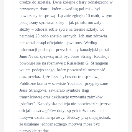
drodze do szpitala. Dwie kolejne ofiary odnaleziono w
prywatnym domu, który – według policji – był
powiązany ze sprawą. Łącznie zginęło 10 osób, w tym
podejrzany sprawca, który – jak poinformowały
służby – odebrał sobie życie na terenie szkoły. Co
najmniej 25 osób zostało rannych. Ich stan zdrowia
nie został dotąd oficjalnie ujawniony. Według
informacji podanych przez lokalny kanadyjski portal
Juno News, sprawcą miał być Jesse Strang. Redakcja
powołuje się na rozmowę z Russellem G. Strangiem,
wujem podejrzanego, który potwierdził tożsamość
oraz przekazał, że Jesse był osobą transpłciową.
Publiczne konto w serwisie YouTube, przypisywane
Jesse Strangowi, zawierało symbole flagi
transpłciowej oraz deklarację używania zaimków
„she/her”. Kanadyjska policja nie potwierdziła jeszcze
oficjalnie szczegółów dotyczących tożsamości ani
motywu działania sprawcy. Śledczy przyznają jednak,
że ustalenie jednoznacznego motywu może być
niezwykle trudne.