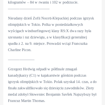
kilogramów – 84 w rwaniu i 102 w podrzucie.
———————————
Nieudany dzień Zofii Noceti-Klepackiej podczas igrzysk
olimpijskich w Tokio. Polka w poniedziałkowych
wyścigach windsurfingowej klasy RS:X dwa razy była
szesnasta i raz dziewiąta, a w klasyfikacji generalnej
spadła z 2. na 9. miejsce. Prowadzi wciąż Francuzka
Charline Picon.
———————
Grzegorz Hedwig odpadł w półfinale zmagań
kanadyjkarzy (C1) w kajakarstwie górskim podczas
igrzysk olimpijskich w Tokio. Polak uzyskał 14. czas, a do
finału zakwalifikowało się dziesięciu zawodników. Złoty
medal zdobył Słoweniec Benjamin Savšek Najszybszy był
Francuz Martin Thomas.