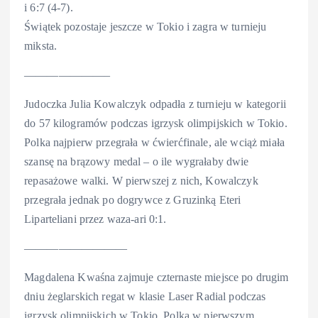
i 6:7 (4-7).
Świątek pozostaje jeszcze w Tokio i zagra w turnieju
miksta.
———————–
Judoczka Julia Kowalczyk odpadła z turnieju w kategorii
do 57 kilogramów podczas igrzysk olimpijskich w Tokio.
Polka najpierw przegrała w ćwierćfinale, ale wciąż miała
szansę na brązowy medal – o ile wygrałaby dwie
repasażowe walki. W pierwszej z nich, Kowalczyk
przegrała jednak po dogrywce z Gruzinką Eteri
Liparteliani przez waza-ari 0:1.
—————————
Magdalena Kwaśna zajmuje czternaste miejsce po drugim
dniu żeglarskich regat w klasie Laser Radial podczas
igrzysk olimpijskich w Tokio. Polka w pierwszym