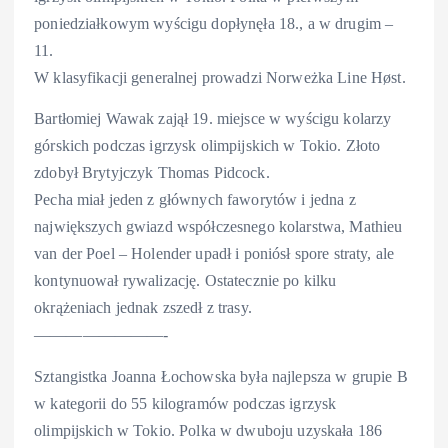
poniedziałkowym wyścigu dopłynęła 18., a w drugim –
11.
W klasyfikacji generalnej prowadzi Norweżka Line Høst.
Bartłomiej Wawak zajął 19. miejsce w wyścigu kolarzy
górskich podczas igrzysk olimpijskich w Tokio. Złoto
zdobył Brytyjczyk Thomas Pidcock.
Pecha miał jeden z głównych faworytów i jedna z
największych gwiazd współczesnego kolarstwa, Mathieu
van der Poel – Holender upadł i poniósł spore straty, ale
kontynuował rywalizację. Ostatecznie po kilku
okrążeniach jednak zszedł z trasy.
————————-
Sztangistka Joanna Łochowska była najlepsza w grupie B
w kategorii do 55 kilogramów podczas igrzysk
olimpijskich w Tokio. Polka w dwuboju uzyskała 186