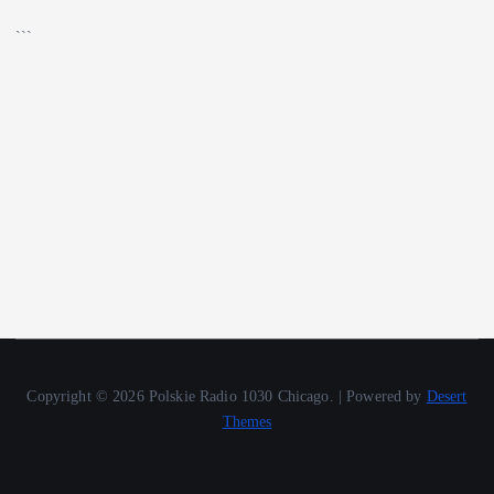
▶
🔊
```
Copyright © 2026 Polskie Radio 1030 Chicago. | Powered by
Desert
Themes