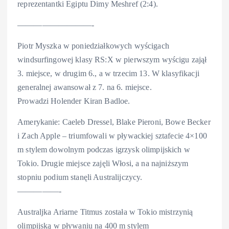
reprezentantki Egiptu Dimy Meshref (2:4).
—————————-
Piotr Myszka w poniedziałkowych wyścigach
windsurfingowej klasy RS:X w pierwszym wyścigu zajął
3. miejsce, w drugim 6., a w trzecim 13. W klasyfikacji
generalnej awansował z 7. na 6. miejsce.
Prowadzi Holender Kiran Badloe.
Amerykanie: Caeleb Dressel, Blake Pieroni, Bowe Becker
i Zach Apple – triumfowali w pływackiej sztafecie 4×100
m stylem dowolnym podczas igrzysk olimpijskich w
Tokio. Drugie miejsce zajęli Włosi, a na najniższym
stopniu podium stanęli Australijczycy.
—————-
Australjka Ariarne Titmus została w Tokio mistrzynią
olimpijską w pływaniu na 400 m stylem