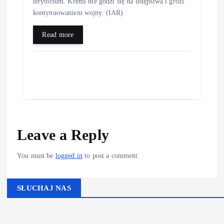
terytorium. Kreml nie godzi się na ustępstwa i grozi
kontynuowaniem wojny. (IAR)
Read more
Leave a Reply
You must be
logged in
to post a comment.
SŁUCHAJ NAS
Kliknij PLAY, aby słuchać