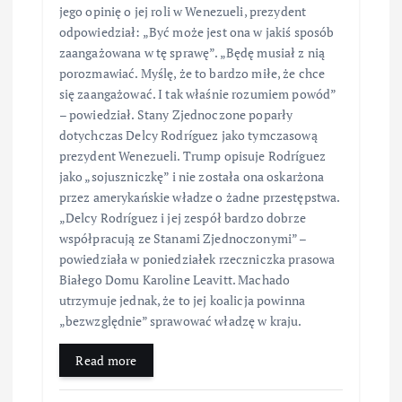
jego opinię o jej roli w Wenezueli, prezydent
odpowiedział: „Być może jest ona w jakiś sposób
zaangażowana w tę sprawę”. „Będę musiał z nią
porozmawiać. Myślę, że to bardzo miłe, że chce
się zaangażować. I tak właśnie rozumiem powód”
– powiedział. Stany Zjednoczone poparły
dotychczas Delcy Rodríguez jako tymczasową
prezydent Wenezueli. Trump opisuje Rodríguez
jako „sojuszniczkę” i nie została ona oskarżona
przez amerykańskie władze o żadne przestępstwa.
„Delcy Rodríguez i jej zespół bardzo dobrze
współpracują ze Stanami Zjednoczonymi” –
powiedziała w poniedziałek rzeczniczka prasowa
Białego Domu Karoline Leavitt. Machado
utrzymuje jednak, że to jej koalicja powinna
„bezwzględnie” sprawować władzę w kraju.
Read more