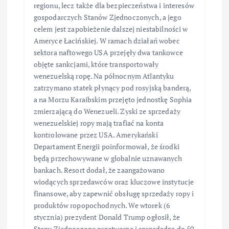
regionu, lecz także dla bezpieczeństwa i interesów
gospodarczych Stanów Zjednoczonych, a jego
celem jest zapobieżenie dalszej niestabilności w
Ameryce Łacińskiej. W ramach działań wobec
sektora naftowego USA przejęły dwa tankowce
objęte sankcjami, które transportowały
wenezuelską ropę. Na północnym Atlantyku
zatrzymano statek płynący pod rosyjską banderą,
a na Morzu Karaibskim przejęto jednostkę Sophia
zmierzającą do Wenezueli. Zyski ze sprzedaży
wenezuelskiej ropy mają trafiać na konta
kontrolowane przez USA. Amerykański
Departament Energii poinformował, że środki
będą przechowywane w globalnie uznawanych
bankach. Resort dodał, że zaangażowano
wiodących sprzedawców oraz kluczowe instytucje
finansowe, aby zapewnić obsługę sprzedaży ropy i
produktów ropopochodnych. We wtorek (6
stycznia) prezydent Donald Trump ogłosił, że
Stany Zjednoczone przetworzą i sprzedadzą do 50