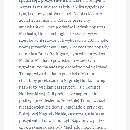
spotka się z prezydentem Donaldem Trumpem.
Wizyta ta ma miejsce zaledwie kilka tygodni po
tym, jak prezydent Wenezueli Nicolás Maduro
został zatrzymany w Caracas przez siły
amerykańskie. Trump odmówił jednak poparcia
Machado, której ruch ogłosił zwycięstwo w
szeroko kontestowanych wyborach w 2024 r., jako
nowej przywódczyni. Stany Zjednoczone poparły
natomiast Delcy Rodríguez, byłą wiceprezydent
Maduro. Machado powiedziała w zeszłym
tygodniu, że ma nadzieję osobiście podziękować
Trumpowi za działania przeciwko Maduro i
chciałaby przekazać mu Nagrodę Nobla. Trump
nazwał to „wielkim zaszczytem”, ale Komitet
Noblowski wyjaśnił później, że nagroda nie
podlega przeniesieniu. Wcześniej Trump wyraził
niezadowolenie z decyzji Machado o przyjęciu
Pokojowej Nagrody Nobla, zaszczytu, o którym
prezydent od dawna marzył. Zapytany w piątek,
czy otrzymanie nagrody Machado może zmienić