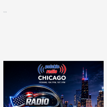
▶
Kliknij PLAY, aby słuchać
```