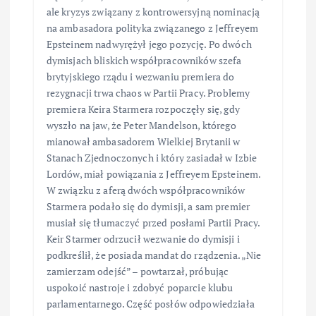
ale kryzys związany z kontrowersyjną nominacją
na ambasadora polityka związanego z Jeffreyem
Epsteinem nadwyrężył jego pozycję. Po dwóch
dymisjach bliskich współpracowników szefa
brytyjskiego rządu i wezwaniu premiera do
rezygnacji trwa chaos w Partii Pracy. Problemy
premiera Keira Starmera rozpoczęły się, gdy
wyszło na jaw, że Peter Mandelson, którego
mianował ambasadorem Wielkiej Brytanii w
Stanach Zjednoczonych i który zasiadał w Izbie
Lordów, miał powiązania z Jeffreyem Epsteinem.
W związku z aferą dwóch współpracowników
Starmera podało się do dymisji, a sam premier
musiał się tłumaczyć przed posłami Partii Pracy.
Keir Starmer odrzucił wezwanie do dymisji i
podkreślił, że posiada mandat do rządzenia. „Nie
zamierzam odejść” – powtarzał, próbując
uspokoić nastroje i zdobyć poparcie klubu
parlamentarnego. Część posłów odpowiedziała