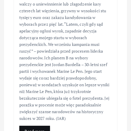
walczy o uniewinnienie lub złagodzenie kary
czterech lat więzienia, grzywny w wysokości stu
tysięcy euro oraz zakazu kandydowania w
wyborach przez pięć lat. “Latem, czyli gdy sąd
apelacyjny ogłosi wyrok, zapadnie decyzja
dotycząca mojego startu w wyborach
prezydenckich. We wrześniu kampania musi
ruszyć” – powiedziała przed procesem liderka
narodowców. Ich planem B na wybory
prezydenckie jest Jordan Bardella – 30-letni szef
partii i wychowanek Marine Le Pen. Jego start
wydaje się coraz bardziej prawdopodobny,
ponieważ w sondażach uzyskuje on lepsze wyniki
niż Marine Le Pen, która już trzykrotnie
bezskutecznie ubiegała się o fotel prezydenta. Jej
porażka w procesie może więc paradoksalnie
zwiększyć szanse narodowców na historyczny
sukces w 2027 roku. (IAR)