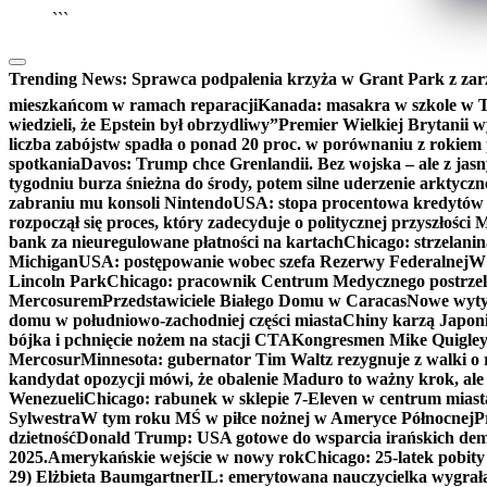
```
Trending News:
Sprawca podpalenia krzyża w Grant Park z zar
mieszkańcom w ramach reparacji
Kanada: masakra w szkole w Tu
wiedzieli, że Epstein był obrzydliwy”
Premier Wielkiej Brytanii w
liczba zabójstw spadła o ponad 20 proc. w porównaniu z rokiem 
spotkania
Davos: Trump chce Grenlandii. Bez wojska – ale z jas
tygodniu burza śnieżna do środy, potem silne uderzenie arktycz
zabraniu mu konsoli Nintendo
USA: stopa procentowa kredytów h
rozpoczął się proces, który zadecyduje o politycznej przyszłości
bank za nieuregulowane płatności na kartach
Chicago: strzelani
Michigan
USA: postępowanie wobec szefa Rezerwy Federalnej
W 
Lincoln Park
Chicago: pracownik Centrum Medycznego postrzel
Mercosurem
Przedstawiciele Białego Domu w Caracas
Nowe wyty
domu w południowo-zachodniej części miasta
Chiny karzą Japoni
bójka i pchnięcie nożem na stacji CTA
Kongresmen Mike Quigley b
Mercosur
Minnesota: gubernator Tim Waltz rezygnuje z walki o 
kandydat opozycji mówi, że obalenie Maduro to ważny krok, ale
Wenezueli
Chicago: rabunek w sklepie 7-Eleven w centrum miast
Sylwestra
W tym roku MŚ w piłce nożnej w Ameryce Północnej
P
dzietność
Donald Trump: USA gotowe do wsparcia irańskich de
2025.
Amerykańskie wejście w nowy rok
Chicago: 25-latek pobit
29) Elżbieta Baumgartner
IL: emerytowana nauczycielka wygrała 