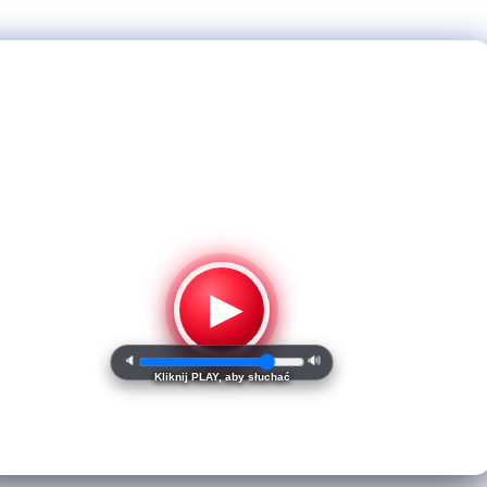
▶
🔈
🔊
Kliknij PLAY, aby słuchać