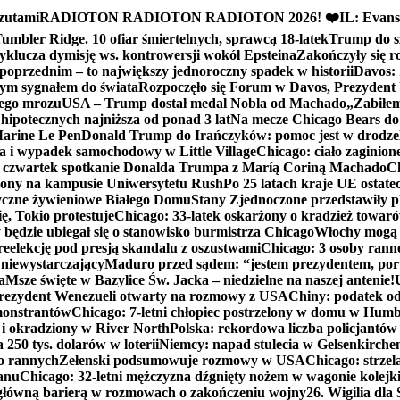
zutami
RADIOTON RADIOTON RADIOTON 2026! ❤️
IL: Evans
mbler Ridge. 10 ofiar śmiertelnych, sprawcą 18-latek
Trump do sz
yklucza dymisję ws. kontrowersji wokół Epsteina
Zakończyły się 
poprzednim – to największy jednoroczny spadek w historii
Davos: 
nym sygnałem do świata
Rozpoczęło się Forum w Davos, Prezydent
nego mrozu
USA – Trump dostał medal Nobla od Machado
„Zabiłem 
ipotecznych najniższa od ponad 3 lat
Na mecze Chicago Bears do 
 Marine Le Pen
Donald Trump do Irańczyków: pomoc jest w drodze
na i wypadek samochodowy w Little Village
Chicago: ciało zaginion
czwartek spotkanie Donalda Trumpa z Maríą Coriną Machado
Ch
ony na kampusie Uniwersytetu Rush
Po 25 latach kraje UE ostate
czne żywieniowe Białego Domu
Stany Zjednoczone przedstawiły p
ę, Tokio protestuje
Chicago: 33-latek oskarżony o kradzież towaró
ędzie ubiegał się o stanowisko burmistrza Chicago
Włochy mogą 
reelekcję pod presją skandalu z oszustwami
Chicago: 3 osoby rann
 niewystarczający
Maduro przed sądem: “jestem prezydentem, po
a
Msze święte w Bazylice Św. Jacka – niedzielne na naszej antenie!
rezydent Wenezueli otwarty na rozmowy z USA
Chiny: podatek o
monstrantów
Chicago: 7-letni chłopiec postrzelony w domu w Hum
y i okradziony w River North
Polska: rekordowa liczba policjantów
250 tys. dolarów w loterii
Niemcy: napad stulecia w Gelsenkirche
ko rannych
Zełenski podsumowuje rozmowy w USA
Chicago: strzel
anu
Chicago: 32-letni mężczyzna dźgnięty nożem w wagonie kolej
 główną barierą w rozmowach o zakończeniu wojny
26. Wigilia dl