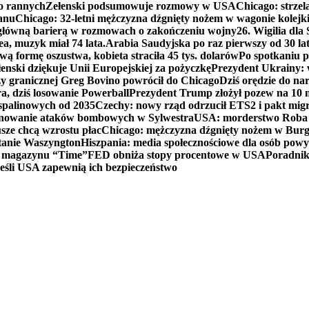
ko rannych
Zełenski podsumowuje rozmowy w USA
Chicago: strzel
anu
Chicago: 32-letni mężczyzna dźgnięty nożem w wagonie kolej
 główną barierą w rozmowach o zakończeniu wojny
26. Wigilia dl
ea, muzyk miał 74 lata.
Arabia Saudyjska po raz pierwszy od 30 la
ą formę oszustwa, kobieta straciła 45 tys. dolarów
Po spotkaniu 
enski dziękuje Unii Europejskiej za pożyczkę
Prezydent Ukrainy: 
y granicznej Greg Bovino powrócił do Chicago
Dziś orędzie do n
a, dziś losowanie Powerball
Prezydent Trump złożył pozew na 10
 spalinowych od 2035
Czechy: nowy rząd odrzucił ETS2 i pakt mig
planowanie ataków bombowych w Sylwestra
USA: morderstwo Roba Re
usze chcą wzrostu płac
Chicago: mężczyzna dźgnięty nożem w Burg
tanie Waszyngton
Hiszpania: media społecznościowe dla osób powyż
u magazynu “Time”
FED obniża stopy procentowe w USA
Poradnik
eśli USA zapewnią ich bezpieczeństwo