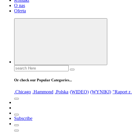
Kontakt
O nas
Oferta
Search
for:
Or check our Popular Categories...
.Chicago
.Hammond
.Polska
(WIDEO)
(WYNIKI)
"Raport z
Subscribe