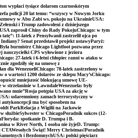
ton wypłaci tysiące dolarom czarnoskórym
efa policji 20 lat temu: “wszyscy w Nowym Jorku
rozmowy w Abu Zabi ws. pokoju na Ukrainie
USA:
Zełenski i Trump zadowoleni z dzisiejszego
 USA zaprosił Chiny do Rady Pokoju
Chicago: w tym
tatę”: 11-latek z Pensylwanii zastrzelił ojca po
Indiany? Senat przedstawił projekt ustawy
Paryż:
Była burmistrz Chicago Lightfoot pozwana przez
ej nauczycielki CPS wyłowione z jeziora
icago: 27-latek i 6-letni chłopiec ranni w ataku w
cznie zgodziły się na umowę z
lan dla Wenezueli
Chicago: 78-latek zastrzelony w
w o wartości 1200 dolarów ze sklepu Macy’s
Chicago:
opuścić mniejszość blokującą umowę UE-
e w strzelaninie w Lawndale
Wenezuela: były
rwano mnie”
Rosja potępia USA za akcję w
USA: udaremniony zamach terrorystyczny w
d antykoncepcji ma być sposobem na
boldt Park
Relacja z Wigilii na Jackowie
 w służbie
Sylwester w Chicago
Poradnik sukces (12-
n
Floryda: spotkanie D. Trumpa i B.
anina w River North, 1 osoba nie żyje
D. Trump:
ki CTA
Wesołych Świąt! Merry Christmas!
Poradnik
a Samotnych i Bezdomnych
USA: polski pięściarz