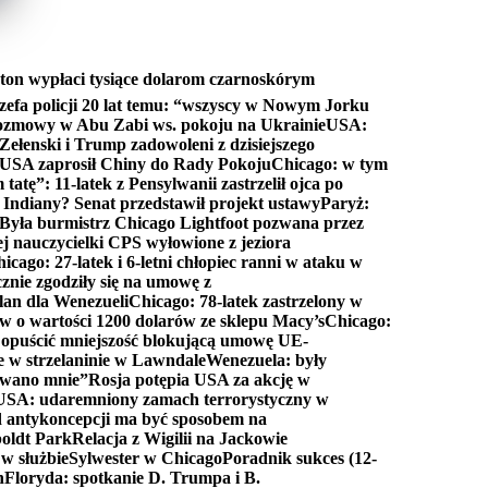
ton wypłaci tysiące dolarom czarnoskórym
efa policji 20 lat temu: “wszyscy w Nowym Jorku
rozmowy w Abu Zabi ws. pokoju na Ukrainie
USA:
Zełenski i Trump zadowoleni z dzisiejszego
 USA zaprosił Chiny do Rady Pokoju
Chicago: w tym
tatę”: 11-latek z Pensylwanii zastrzelił ojca po
Indiany? Senat przedstawił projekt ustawy
Paryż:
Była burmistrz Chicago Lightfoot pozwana przez
ej nauczycielki CPS wyłowione z jeziora
icago: 27-latek i 6-letni chłopiec ranni w ataku w
cznie zgodziły się na umowę z
lan dla Wenezueli
Chicago: 78-latek zastrzelony w
w o wartości 1200 dolarów ze sklepu Macy’s
Chicago:
opuścić mniejszość blokującą umowę UE-
e w strzelaninie w Lawndale
Wenezuela: były
rwano mnie”
Rosja potępia USA za akcję w
USA: udaremniony zamach terrorystyczny w
d antykoncepcji ma być sposobem na
boldt Park
Relacja z Wigilii na Jackowie
 w służbie
Sylwester w Chicago
Poradnik sukces (12-
n
Floryda: spotkanie D. Trumpa i B.