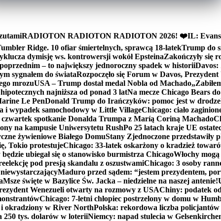
zutami
RADIOTON RADIOTON RADIOTON 2026! ❤️
IL: Evans
mbler Ridge. 10 ofiar śmiertelnych, sprawcą 18-latek
Trump do sz
yklucza dymisję ws. kontrowersji wokół Epsteina
Zakończyły się 
poprzednim – to największy jednoroczny spadek w historii
Davos: 
nym sygnałem do świata
Rozpoczęło się Forum w Davos, Prezydent
nego mrozu
USA – Trump dostał medal Nobla od Machado
„Zabiłem 
ipotecznych najniższa od ponad 3 lat
Na mecze Chicago Bears do 
 Marine Le Pen
Donald Trump do Irańczyków: pomoc jest w drodze
na i wypadek samochodowy w Little Village
Chicago: ciało zaginion
czwartek spotkanie Donalda Trumpa z Maríą Coriną Machado
Ch
ony na kampusie Uniwersytetu Rush
Po 25 latach kraje UE ostate
czne żywieniowe Białego Domu
Stany Zjednoczone przedstawiły p
ę, Tokio protestuje
Chicago: 33-latek oskarżony o kradzież towaró
ędzie ubiegał się o stanowisko burmistrza Chicago
Włochy mogą 
reelekcję pod presją skandalu z oszustwami
Chicago: 3 osoby rann
 niewystarczający
Maduro przed sądem: “jestem prezydentem, po
a
Msze święte w Bazylice Św. Jacka – niedzielne na naszej antenie!
rezydent Wenezueli otwarty na rozmowy z USA
Chiny: podatek o
monstrantów
Chicago: 7-letni chłopiec postrzelony w domu w Hum
y i okradziony w River North
Polska: rekordowa liczba policjantów
250 tys. dolarów w loterii
Niemcy: napad stulecia w Gelsenkirche