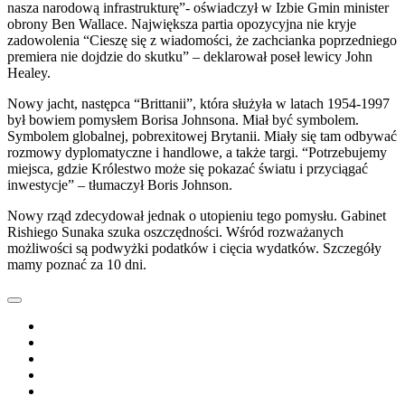
nasza narodową infrastrukturę”- oświadczył w Izbie Gmin minister
obrony Ben Wallace. Największa partia opozycyjna nie kryje
zadowolenia “Cieszę się z wiadomości, że zachcianka poprzedniego
premiera nie dojdzie do skutku” – deklarował poseł lewicy John
Healey.
Nowy jacht, następca “Brittanii”, która służyła w latach 1954-1997
był bowiem pomysłem Borisa Johnsona. Miał być symbolem.
Symbolem globalnej, pobrexitowej Brytanii. Miały się tam odbywać
rozmowy dyplomatyczne i handlowe, a także targi. “Potrzebujemy
miejsca, gdzie Królestwo może się pokazać światu i przyciągać
inwestycje” – tłumaczył Boris Johnson.
Nowy rząd zdecydował jednak o utopieniu tego pomysłu. Gabinet
Rishiego Sunaka szuka oszczędności. Wśród rozważanych
możliwości są podwyżki podatków i cięcia wydatków. Szczegóły
mamy poznać za 10 dni.