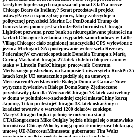
kredytów hipotecznych najniższa od ponad 3 lat
Na mecze
Chicago Bears do Indiany? Senat przedstawił projekt
ustawy
Paryż: rozpoczął się proces, który zadecyduje o
politycznej przyszłości Marine Le Pen
Donald Trump do
Irańczyków: pomoc jest w drodze
Była burmistrz Chicago
Lightfoot pozwana przez bank za nieuregulowane płatności na
kartach
Chicago: strzelanina i wypadek samochodowy w Little
Village
Chicago: ciało zaginionej nauczycielki CPS wyłowione z
jeziora Michigan
USA: postępowanie wobec szefa Rezerwy
Federalnej
W czwartek spotkanie Donalda Trumpa z Maríą
Coriną Machado
Chicago: 27-latek i 6-letni chłopiec ranni w
ataku w Lincoln Park
Chicago: pracownik Centrum
Medycznego postrzelony na kampusie Uniwersytetu Rush
Po 25
latach kraje UE ostatecznie zgodziły się na umowę z
Mercosurem
Przedstawiciele Białego Domu w Caracas
Nowe
wytyczne żywieniowe Białego Domu
Stany Zjednoczone
przedstawiły plan dla Wenezueli
Chicago: 78-latek zastrzelony
w domu w południowo-zachodniej części miasta
Chiny karzą
Japonię, Tokio protestuje
Chicago: 33-latek oskarżony o
kradzież towarów o wartości 1200 dolarów ze sklepu
Macy’s
Chicago: bójka i pchnięcie nożem na stacji
CTA
Kongresmen Mike Quigley będzie ubiegał się o stanowisko
burmistrza Chicago
Włochy mogą opuścić mniejszość blokującą
umowę UE-Mercosur
Minnesota: gubernator Tim Waltz
rezygnuje z walki o reelekcję pod presją skandalu z