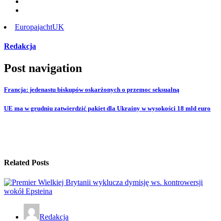
Europa
jacht
UK
Redakcja
Post navigation
Francja: jedenastu biskupów oskarżonych o przemoc seksualną
UE ma w grudniu zatwierdzić pakiet dla Ukrainy w wysokości 18 mld euro
Related Posts
Redakcja