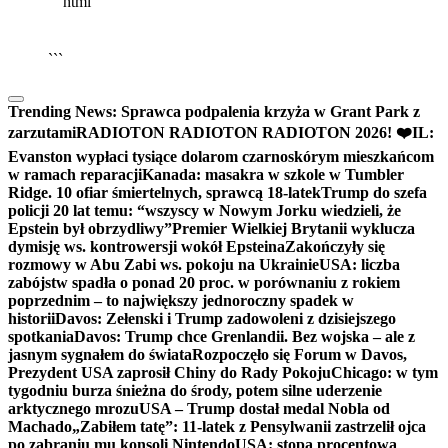
```html
▶
Kliknij PLAY, aby słuchać
🔈
🔊
```
Trending News:
Sprawca podpalenia krzyża w Grant Park z
zarzutami
RADIOTON RADIOTON RADIOTON 2026! ❤️
IL:
Evanston wypłaci tysiące dolarom czarnoskórym mieszkańcom
w ramach reparacji
Kanada: masakra w szkole w Tumbler
Ridge. 10 ofiar śmiertelnych, sprawcą 18-latek
Trump do szefa
policji 20 lat temu: “wszyscy w Nowym Jorku wiedzieli, że
Epstein był obrzydliwy”
Premier Wielkiej Brytanii wyklucza
dymisję ws. kontrowersji wokół Epsteina
Zakończyły się
rozmowy w Abu Zabi ws. pokoju na Ukrainie
USA: liczba
zabójstw spadła o ponad 20 proc. w porównaniu z rokiem
poprzednim – to największy jednoroczny spadek w
historii
Davos: Zełenski i Trump zadowoleni z dzisiejszego
spotkania
Davos: Trump chce Grenlandii. Bez wojska – ale z
jasnym sygnałem do świata
Rozpoczęło się Forum w Davos,
Prezydent USA zaprosił Chiny do Rady Pokoju
Chicago: w tym
tygodniu burza śnieżna do środy, potem silne uderzenie
arktycznego mrozu
USA – Trump dostał medal Nobla od
Machado
„Zabiłem tatę”: 11-latek z Pensylwanii zastrzelił ojca
po zabraniu mu konsoli Nintendo
USA: stopa procentowa