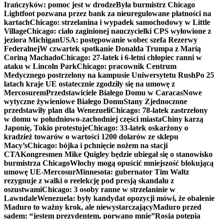
Irańczyków: pomoc jest w drodze
Była burmistrz Chicago
Lightfoot pozwana przez bank za nieuregulowane płatności na
kartach
Chicago: strzelanina i wypadek samochodowy w Little
Village
Chicago: ciało zaginionej nauczycielki CPS wyłowione z
jeziora Michigan
USA: postępowanie wobec szefa Rezerwy
Federalnej
W czwartek spotkanie Donalda Trumpa z Maríą
Coriną Machado
Chicago: 27-latek i 6-letni chłopiec ranni w
ataku w Lincoln Park
Chicago: pracownik Centrum
Medycznego postrzelony na kampusie Uniwersytetu Rush
Po 25
latach kraje UE ostatecznie zgodziły się na umowę z
Mercosurem
Przedstawiciele Białego Domu w Caracas
Nowe
wytyczne żywieniowe Białego Domu
Stany Zjednoczone
przedstawiły plan dla Wenezueli
Chicago: 78-latek zastrzelony
w domu w południowo-zachodniej części miasta
Chiny karzą
Japonię, Tokio protestuje
Chicago: 33-latek oskarżony o
kradzież towarów o wartości 1200 dolarów ze sklepu
Macy’s
Chicago: bójka i pchnięcie nożem na stacji
CTA
Kongresmen Mike Quigley będzie ubiegał się o stanowisko
burmistrza Chicago
Włochy mogą opuścić mniejszość blokującą
umowę UE-Mercosur
Minnesota: gubernator Tim Waltz
rezygnuje z walki o reelekcję pod presją skandalu z
oszustwami
Chicago: 3 osoby ranne w strzelaninie w
Lawndale
Wenezuela: były kandydat opozycji mówi, że obalenie
Maduro to ważny krok, ale niewystarczający
Maduro przed
sądem: “jestem prezydentem, porwano mnie”
Rosja potępia