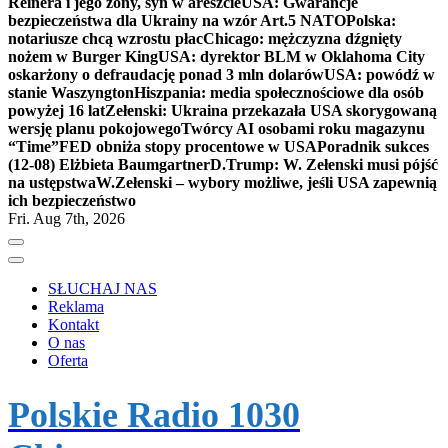
Reinera i jego żony, syn w areszcie
USA: Gwarancje
bezpieczeństwa dla Ukrainy na wzór Art.5 NATO
Polska:
notariusze chcą wzrostu płac
Chicago: mężczyzna dźgnięty
nożem w Burger King
USA: dyrektor BLM w Oklahoma City
oskarżony o defraudację ponad 3 mln dolarów
USA: powódź w
stanie Waszyngton
Hiszpania: media społecznościowe dla osób
powyżej 16 lat
Zełenski: Ukraina przekazała USA skorygowaną
wersję planu pokojowego
Twórcy AI osobami roku magazynu
“Time”
FED obniża stopy procentowe w USA
Poradnik sukces
(12-08) Elżbieta Baumgartner
D.Trump: W. Zełenski musi pójść
na ustępstwa
W.Zełenski – wybory możliwe, jeśli USA zapewnią
ich bezpieczeństwo
Fri. Aug 7th, 2026
SŁUCHAJ NAS
Reklama
Kontakt
O nas
Oferta
Polskie Radio 1030