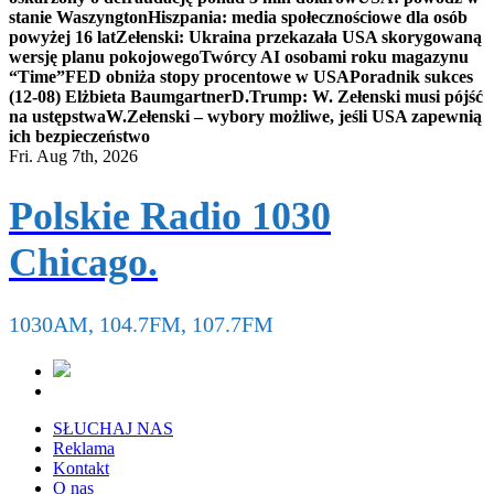
stanie Waszyngton
Hiszpania: media społecznościowe dla osób
powyżej 16 lat
Zełenski: Ukraina przekazała USA skorygowaną
wersję planu pokojowego
Twórcy AI osobami roku magazynu
“Time”
FED obniża stopy procentowe w USA
Poradnik sukces
(12-08) Elżbieta Baumgartner
D.Trump: W. Zełenski musi pójść
na ustępstwa
W.Zełenski – wybory możliwe, jeśli USA zapewnią
ich bezpieczeństwo
Fri. Aug 7th, 2026
Polskie Radio 1030
Chicago.
1030AM, 104.7FM, 107.7FM
SŁUCHAJ NAS
Reklama
Kontakt
O nas