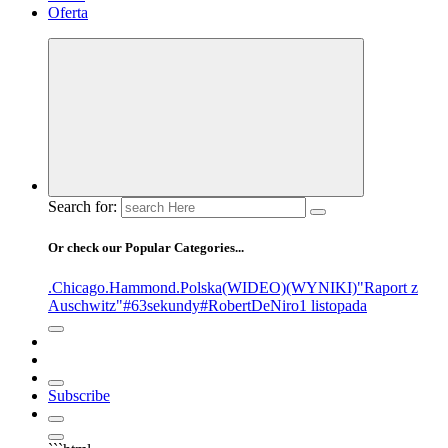
Oferta
Search for:
Or check our Popular Categories...
.Chicago
.Hammond
.Polska
(WIDEO)
(WYNIKI)
"Raport z
Auschwitz"
#63sekundy
#RobertDeNiro
1 listopada
Subscribe