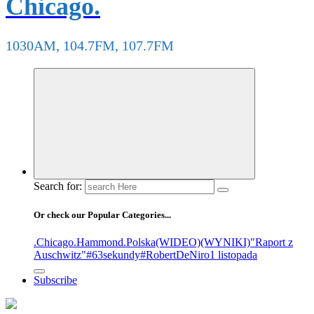
Chicago.
1030AM, 104.7FM, 107.7FM
Search for:
Or check our Popular Categories...
.Chicago
.Hammond
.Polska
(WIDEO)
(WYNIKI)
"Raport z
Auschwitz"
#63sekundy
#RobertDeNiro
1 listopada
Subscribe