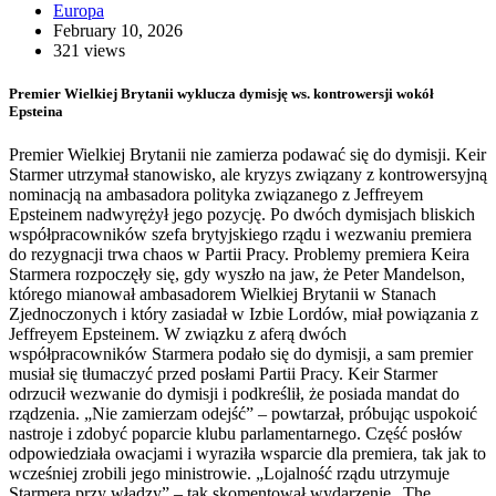
Europa
February 10, 2026
321 views
Premier Wielkiej Brytanii wyklucza dymisję ws. kontrowersji wokół
Epsteina
Premier Wielkiej Brytanii nie zamierza podawać się do dymisji. Keir
Starmer utrzymał stanowisko, ale kryzys związany z kontrowersyjną
nominacją na ambasadora polityka związanego z Jeffreyem
Epsteinem nadwyrężył jego pozycję. Po dwóch dymisjach bliskich
współpracowników szefa brytyjskiego rządu i wezwaniu premiera
do rezygnacji trwa chaos w Partii Pracy. Problemy premiera Keira
Starmera rozpoczęły się, gdy wyszło na jaw, że Peter Mandelson,
którego mianował ambasadorem Wielkiej Brytanii w Stanach
Zjednoczonych i który zasiadał w Izbie Lordów, miał powiązania z
Jeffreyem Epsteinem. W związku z aferą dwóch
współpracowników Starmera podało się do dymisji, a sam premier
musiał się tłumaczyć przed posłami Partii Pracy. Keir Starmer
odrzucił wezwanie do dymisji i podkreślił, że posiada mandat do
rządzenia. „Nie zamierzam odejść” – powtarzał, próbując uspokoić
nastroje i zdobyć poparcie klubu parlamentarnego. Część posłów
odpowiedziała owacjami i wyraziła wsparcie dla premiera, tak jak to
wcześniej zrobili jego ministrowie. „Lojalność rządu utrzymuje
Starmera przy władzy” – tak skomentował wydarzenie „The