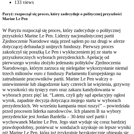
133 views
Paryż: rozpoczął się proces, który zadecyduje o politycznej przyszłości
Marine Le Pen
W Paryżu rozpoczął się proces, który zadecyduje o politycznej
przyszłości Marine Le Pen. Liderzy nacjonalistycznej partii
Zjednoczenie Narodowe stają przed sądem po raz drugi w aferze
dotyczącej defraudacji unijnych funduszy. Pierwszy proces
zakończył się porażką Le Pen i wykluczeniem jej ze startu w
przyszłorocznych wyborach prezydenckich. Apelację od
pierwszego wyroku złożyło jedenastu polityków Zjednoczenia
Narodowego, którym zarzuca się nielegalne wykorzystanie niemal
trzech milionów euro z funduszy Parlamentu Europejskiego na
zatrudnianie pracowników partii. Marine Le Pen walczy o
uniewinnienie lub złagodzenie kary czterech lat więzienia, grzywny
w wysokości stu tysięcy euro oraz zakazu kandydowania w
wyborach przez pięć lat. “Latem, czyli gdy sąd apelacyjny ogłosi
wyrok, zapadnie decyzja dotycząca mojego startu w wyborach
prezydenckich. We wrześniu kampania musi ruszyć” – powiedziała
przed procesem liderka narodowców. Ich planem B na wybory
prezydenckie jest Jordan Bardella – 30-letni szef partii i
wychowanek Marine Le Pen. Jego start wydaje się coraz bardziej
prawdopodobny, ponieważ w sondażach uzyskuje on lepsze wyniki
niż Marine Le Pen, która już trzykrotnie bezskutecznie ubiegała się