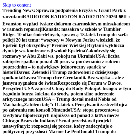
Skip to content
Trending News:
Sprawca podpalenia krzyża w Grant Park z
zarzutami
RADIOTON RADIOTON RADIOTON 2026! ❤️
IL:
Evanston wypłaci tysiące dolarom czarnoskórym mieszkańcom
w ramach reparacji
Kanada: masakra w szkole w Tumbler
Ridge. 10 ofiar śmiertelnych, sprawcą 18-latek
Trump do szefa
policji 20 lat temu: “wszyscy w Nowym Jorku wiedzieli, że
Epstein był obrzydliwy”
Premier Wielkiej Brytanii wyklucza
dymisję ws. kontrowersji wokół Epsteina
Zakończyły się
rozmowy w Abu Zabi ws. pokoju na Ukrainie
USA: liczba
zabójstw spadła o ponad 20 proc. w porównaniu z rokiem
poprzednim – to największy jednoroczny spadek w
historii
Davos: Zełenski i Trump zadowoleni z dzisiejszego
spotkania
Davos: Trump chce Grenlandii. Bez wojska – ale z
jasnym sygnałem do świata
Rozpoczęło się Forum w Davos,
Prezydent USA zaprosił Chiny do Rady Pokoju
Chicago: w tym
tygodniu burza śnieżna do środy, potem silne uderzenie
arktycznego mrozu
USA – Trump dostał medal Nobla od
Machado
„Zabiłem tatę”: 11-latek z Pensylwanii zastrzelił ojca
po zabraniu mu konsoli Nintendo
USA: stopa procentowa
kredytów hipotecznych najniższa od ponad 3 lat
Na mecze
Chicago Bears do Indiany? Senat przedstawił projekt
ustawy
Paryż: rozpoczął się proces, który zadecyduje o
politycznej przyszłości Marine Le Pen
Donald Trump do