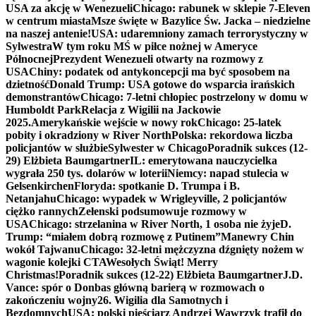
USA za akcję w Wenezueli
Chicago: rabunek w sklepie 7-Eleven
w centrum miasta
Msze święte w Bazylice Św. Jacka – niedzielne
na naszej antenie!
USA: udaremniony zamach terrorystyczny w
Sylwestra
W tym roku MŚ w piłce nożnej w Ameryce
Północnej
Prezydent Wenezueli otwarty na rozmowy z
USA
Chiny: podatek od antykoncepcji ma być sposobem na
dzietność
Donald Trump: USA gotowe do wsparcia irańskich
demonstrantów
Chicago: 7-letni chłopiec postrzelony w domu w
Humboldt Park
Relacja z Wigilii na Jackowie
2025.
Amerykańskie wejście w nowy rok
Chicago: 25-latek
pobity i okradziony w River North
Polska: rekordowa liczba
policjantów w służbie
Sylwester w Chicago
Poradnik sukces (12-
29) Elżbieta Baumgartner
IL: emerytowana nauczycielka
wygrała 250 tys. dolarów w loterii
Niemcy: napad stulecia w
Gelsenkirchen
Floryda: spotkanie D. Trumpa i B.
Netanjahu
Chicago: wypadek w Wrigleyville, 2 policjantów
ciężko rannych
Zełenski podsumowuje rozmowy w
USA
Chicago: strzelanina w River North, 1 osoba nie żyje
D.
Trump: “miałem dobrą rozmowę z Putinem”
Manewry Chin
wokół Tajwanu
Chicago: 32-letni mężczyzna dźgnięty nożem w
wagonie kolejki CTA
Wesołych Świąt! Merry
Christmas!
Poradnik sukces (12-22) Elżbieta Baumgartner
J.D.
Vance: spór o Donbas główną barierą w rozmowach o
zakończeniu wojny
26. Wigilia dla Samotnych i
Bezdomnych
USA: polski pięściarz Andrzej Wawrzyk trafił do