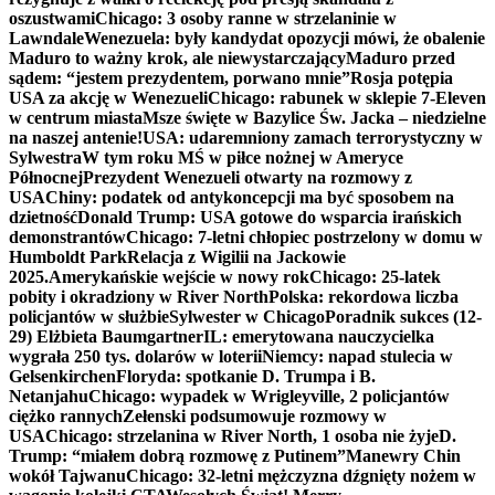
oszustwami
Chicago: 3 osoby ranne w strzelaninie w
Lawndale
Wenezuela: były kandydat opozycji mówi, że obalenie
Maduro to ważny krok, ale niewystarczający
Maduro przed
sądem: “jestem prezydentem, porwano mnie”
Rosja potępia
USA za akcję w Wenezueli
Chicago: rabunek w sklepie 7-Eleven
w centrum miasta
Msze święte w Bazylice Św. Jacka – niedzielne
na naszej antenie!
USA: udaremniony zamach terrorystyczny w
Sylwestra
W tym roku MŚ w piłce nożnej w Ameryce
Północnej
Prezydent Wenezueli otwarty na rozmowy z
USA
Chiny: podatek od antykoncepcji ma być sposobem na
dzietność
Donald Trump: USA gotowe do wsparcia irańskich
demonstrantów
Chicago: 7-letni chłopiec postrzelony w domu w
Humboldt Park
Relacja z Wigilii na Jackowie
2025.
Amerykańskie wejście w nowy rok
Chicago: 25-latek
pobity i okradziony w River North
Polska: rekordowa liczba
policjantów w służbie
Sylwester w Chicago
Poradnik sukces (12-
29) Elżbieta Baumgartner
IL: emerytowana nauczycielka
wygrała 250 tys. dolarów w loterii
Niemcy: napad stulecia w
Gelsenkirchen
Floryda: spotkanie D. Trumpa i B.
Netanjahu
Chicago: wypadek w Wrigleyville, 2 policjantów
ciężko rannych
Zełenski podsumowuje rozmowy w
USA
Chicago: strzelanina w River North, 1 osoba nie żyje
D.
Trump: “miałem dobrą rozmowę z Putinem”
Manewry Chin
wokół Tajwanu
Chicago: 32-letni mężczyzna dźgnięty nożem w