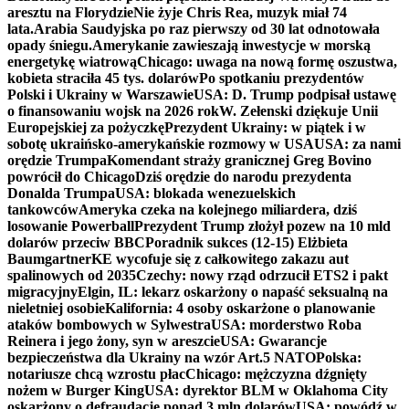
aresztu na Florydzie
Nie żyje Chris Rea, muzyk miał 74
lata.
Arabia Saudyjska po raz pierwszy od 30 lat odnotowała
opady śniegu.
Amerykanie zawieszają inwestycje w morską
energetykę wiatrową
Chicago: uwaga na nową formę oszustwa,
kobieta straciła 45 tys. dolarów
Po spotkaniu prezydentów
Polski i Ukrainy w Warszawie
USA: D. Trump podpisał ustawę
o finansowaniu wojsk na 2026 rok
W. Zełenski dziękuje Unii
Europejskiej za pożyczkę
Prezydent Ukrainy: w piątek i w
sobotę ukraińsko-amerykańskie rozmowy w USA
USA: za nami
orędzie Trumpa
Komendant straży granicznej Greg Bovino
powrócił do Chicago
Dziś orędzie do narodu prezydenta
Donalda Trumpa
USA: blokada wenezuelskich
tankowców
Ameryka czeka na kolejnego miliardera, dziś
losowanie Powerball
Prezydent Trump złożył pozew na 10 mld
dolarów przeciw BBC
Poradnik sukces (12-15) Elżbieta
Baumgartner
KE wycofuje się z całkowitego zakazu aut
spalinowych od 2035
Czechy: nowy rząd odrzucił ETS2 i pakt
migracyjny
Elgin, IL: lekarz oskarżony o napaść seksualną na
nieletniej osobie
Kalifornia: 4 osoby oskarżone o planowanie
ataków bombowych w Sylwestra
USA: morderstwo Roba
Reinera i jego żony, syn w areszcie
USA: Gwarancje
bezpieczeństwa dla Ukrainy na wzór Art.5 NATO
Polska:
notariusze chcą wzrostu płac
Chicago: mężczyzna dźgnięty
nożem w Burger King
USA: dyrektor BLM w Oklahoma City
oskarżony o defraudację ponad 3 mln dolarów
USA: powódź w