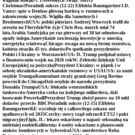
wagonie kolejki CTA
Wesołych Świąt! Merry
Christmas!
Poradnik sukces (12-22) Elżbieta Baumgartner
J.D.
Vance: spór o Donbas główną barierą w rozmowach o
zakończeniu wojny
26. Wigilia dla Samotnych i
Bezdomnych
USA: polski pięściarz Andrzej Wawrzyk trafił do
aresztu na Florydzie
Nie żyje Chris Rea, muzyk miał 74
lata.
Arabia Saudyjska po raz pierwszy od 30 lat odnotowała
opady śniegu.
Amerykanie zawieszają inwestycje w morską
energetykę wiatrową
Chicago: uwaga na nową formę oszustwa,
kobieta straciła 45 tys. dolarów
Po spotkaniu prezydentów
Polski i Ukrainy w Warszawie
USA: D. Trump podpisał ustawę
o finansowaniu wojsk na 2026 rok
W. Zełenski dziękuje Unii
Europejskiej za pożyczkę
Prezydent Ukrainy: w piątek i w
sobotę ukraińsko-amerykańskie rozmowy w USA
USA: za nami
orędzie Trumpa
Komendant straży granicznej Greg Bovino
powrócił do Chicago
Dziś orędzie do narodu prezydenta
Donalda Trumpa
USA: blokada wenezuelskich
tankowców
Ameryka czeka na kolejnego miliardera, dziś
losowanie Powerball
Prezydent Trump złożył pozew na 10 mld
dolarów przeciw BBC
Poradnik sukces (12-15) Elżbieta
Baumgartner
KE wycofuje się z całkowitego zakazu aut
spalinowych od 2035
Czechy: nowy rząd odrzucił ETS2 i pakt
migracyjny
Elgin, IL: lekarz oskarżony o napaść seksualną na
nieletniej osobie
Kalifornia: 4 osoby oskarżone o planowanie
ataków bombowych w Sylwestra
USA: morderstwo Roba