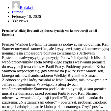
Redakcja
Europa
February 10, 2026
332 views
Premier Wielkiej Brytanii wyklucza dymisję ws. kontrowersji wokół
Epsteina
Premier Wielkiej Brytanii nie zamierza podawać się do dymisji. Keir
Starmer utrzymał stanowisko, ale kryzys związany z kontrowersyjną
nominacją na ambasadora polityka związanego z Jeffreyem
Epsteinem nadwyrężył jego pozycję. Po dwóch dymisjach bliskich
współpracowników szefa brytyjskiego rządu i wezwaniu premiera
do rezygnacji trwa chaos w Partii Pracy. Problemy premiera Keira
Starmera rozpoczęły się, gdy wyszło na jaw, że Peter Mandelson,
którego mianował ambasadorem Wielkiej Brytanii w Stanach
Zjednoczonych i który zasiadał w Izbie Lordów, miał powiązania z
Jeffreyem Epsteinem. W związku z aferą dwóch
współpracowników Starmera podało się do dymisji, a sam premier
musiał się tłumaczyć przed posłami Partii Pracy. Keir Starmer
odrzucił wezwanie do dymisji i podkreślił, że posiada mandat do
rządzenia. „Nie zamierzam odejść” – powtarzał, próbując uspokoić
nastroje i zdobyć poparcie klubu parlamentarnego. Część posłów