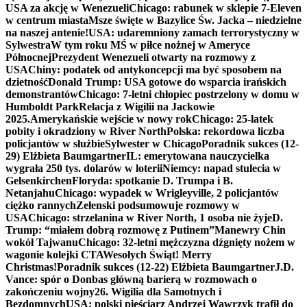
USA za akcję w Wenezueli
Chicago: rabunek w sklepie 7-Eleven
w centrum miasta
Msze święte w Bazylice Św. Jacka – niedzielne
na naszej antenie!
USA: udaremniony zamach terrorystyczny w
Sylwestra
W tym roku MŚ w piłce nożnej w Ameryce
Północnej
Prezydent Wenezueli otwarty na rozmowy z
USA
Chiny: podatek od antykoncepcji ma być sposobem na
dzietność
Donald Trump: USA gotowe do wsparcia irańskich
demonstrantów
Chicago: 7-letni chłopiec postrzelony w domu w
Humboldt Park
Relacja z Wigilii na Jackowie
2025.
Amerykańskie wejście w nowy rok
Chicago: 25-latek
pobity i okradziony w River North
Polska: rekordowa liczba
policjantów w służbie
Sylwester w Chicago
Poradnik sukces (12-
29) Elżbieta Baumgartner
IL: emerytowana nauczycielka
wygrała 250 tys. dolarów w loterii
Niemcy: napad stulecia w
Gelsenkirchen
Floryda: spotkanie D. Trumpa i B.
Netanjahu
Chicago: wypadek w Wrigleyville, 2 policjantów
ciężko rannych
Zełenski podsumowuje rozmowy w
USA
Chicago: strzelanina w River North, 1 osoba nie żyje
D.
Trump: “miałem dobrą rozmowę z Putinem”
Manewry Chin
wokół Tajwanu
Chicago: 32-letni mężczyzna dźgnięty nożem w
wagonie kolejki CTA
Wesołych Świąt! Merry
Christmas!
Poradnik sukces (12-22) Elżbieta Baumgartner
J.D.
Vance: spór o Donbas główną barierą w rozmowach o
zakończeniu wojny
26. Wigilia dla Samotnych i
Bezdomnych
USA: polski pięściarz Andrzej Wawrzyk trafił do