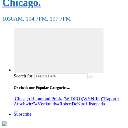
Chicago.
1030AM, 104.7FM, 107.7FM
Search for:
Or check our Popular Categories...
.Chicago
.Hammond
.Polska
(WIDEO)
(WYNIKI)
"Raport z
Auschwitz"
#63sekundy
#RobertDeNiro
1 listopada
Subscribe