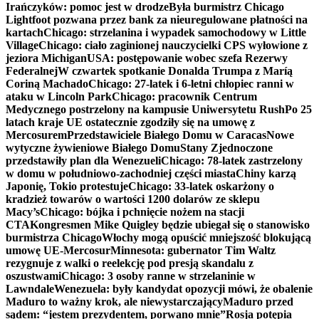
Irańczyków: pomoc jest w drodze
Była burmistrz Chicago
Lightfoot pozwana przez bank za nieuregulowane płatności na
kartach
Chicago: strzelanina i wypadek samochodowy w Little
Village
Chicago: ciało zaginionej nauczycielki CPS wyłowione z
jeziora Michigan
USA: postępowanie wobec szefa Rezerwy
Federalnej
W czwartek spotkanie Donalda Trumpa z Maríą
Coriną Machado
Chicago: 27-latek i 6-letni chłopiec ranni w
ataku w Lincoln Park
Chicago: pracownik Centrum
Medycznego postrzelony na kampusie Uniwersytetu Rush
Po 25
latach kraje UE ostatecznie zgodziły się na umowę z
Mercosurem
Przedstawiciele Białego Domu w Caracas
Nowe
wytyczne żywieniowe Białego Domu
Stany Zjednoczone
przedstawiły plan dla Wenezueli
Chicago: 78-latek zastrzelony
w domu w południowo-zachodniej części miasta
Chiny karzą
Japonię, Tokio protestuje
Chicago: 33-latek oskarżony o
kradzież towarów o wartości 1200 dolarów ze sklepu
Macy’s
Chicago: bójka i pchnięcie nożem na stacji
CTA
Kongresmen Mike Quigley będzie ubiegał się o stanowisko
burmistrza Chicago
Włochy mogą opuścić mniejszość blokującą
umowę UE-Mercosur
Minnesota: gubernator Tim Waltz
rezygnuje z walki o reelekcję pod presją skandalu z
oszustwami
Chicago: 3 osoby ranne w strzelaninie w
Lawndale
Wenezuela: były kandydat opozycji mówi, że obalenie
Maduro to ważny krok, ale niewystarczający
Maduro przed
sądem: “jestem prezydentem, porwano mnie”
Rosja potępia