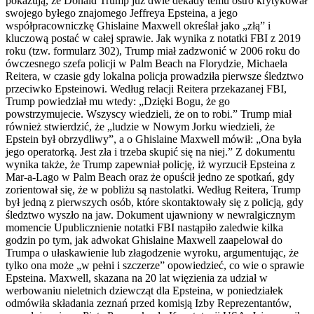
pokazują, że Donald Trump już dwie dekady temu ostro krytykował
swojego byłego znajomego Jeffreya Epsteina, a jego
współpracowniczkę Ghislaine Maxwell określał jako „złą” i
kluczową postać w całej sprawie. Jak wynika z notatki FBI z 2019
roku (tzw. formularz 302), Trump miał zadzwonić w 2006 roku do
ówczesnego szefa policji w Palm Beach na Florydzie, Michaela
Reitera, w czasie gdy lokalna policja prowadziła pierwsze śledztwo
przeciwko Epsteinowi. Według relacji Reitera przekazanej FBI,
Trump powiedział mu wtedy: „Dzięki Bogu, że go
powstrzymujecie. Wszyscy wiedzieli, że on to robi.” Trump miał
również stwierdzić, że „ludzie w Nowym Jorku wiedzieli, że
Epstein był obrzydliwy”, a o Ghislaine Maxwell mówił: „Ona była
jego operatorką. Jest zła i trzeba skupić się na niej.” Z dokumentu
wynika także, że Trump zapewniał policję, iż wyrzucił Epsteina z
Mar-a-Lago w Palm Beach oraz że opuścił jedno ze spotkań, gdy
zorientował się, że w pobliżu są nastolatki. Według Reitera, Trump
był jedną z pierwszych osób, które skontaktowały się z policją, gdy
śledztwo wyszło na jaw. Dokument ujawniony w newralgicznym
momencie Upublicznienie notatki FBI nastąpiło zaledwie kilka
godzin po tym, jak adwokat Ghislaine Maxwell zaapelował do
Trumpa o ułaskawienie lub złagodzenie wyroku, argumentując, że
tylko ona może „w pełni i szczerze” opowiedzieć, co wie o sprawie
Epsteina. Maxwell, skazana na 20 lat więzienia za udział w
werbowaniu nieletnich dziewcząt dla Epsteina, w poniedziałek
odmówiła składania zeznań przed komisją Izby Reprezentantów,