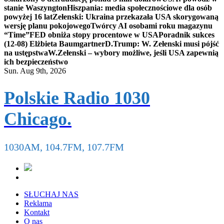
stanie Waszyngton
Hiszpania: media społecznościowe dla osób
powyżej 16 lat
Zełenski: Ukraina przekazała USA skorygowaną
wersję planu pokojowego
Twórcy AI osobami roku magazynu
“Time”
FED obniża stopy procentowe w USA
Poradnik sukces
(12-08) Elżbieta Baumgartner
D.Trump: W. Zełenski musi pójść
na ustępstwa
W.Zełenski – wybory możliwe, jeśli USA zapewnią
ich bezpieczeństwo
Sun. Aug 9th, 2026
Polskie Radio 1030
Chicago.
1030AM, 104.7FM, 107.7FM
SŁUCHAJ NAS
Reklama
Kontakt
O nas