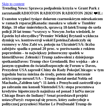
Skip to content
Trending News:
Sprawca podpalenia krzyża w Grant Park z
zarzutami
RADIOTON RADIOTON RADIOTON 2026! ❤️
IL:
Evanston wypłaci tysiące dolarom czarnoskórym mieszkańcom
w ramach reparacji
Kanada: masakra w szkole w Tumbler
Ridge. 10 ofiar śmiertelnych, sprawcą 18-latek
Trump do szefa
policji 20 lat temu: “wszyscy w Nowym Jorku wiedzieli, że
Epstein był obrzydliwy”
Premier Wielkiej Brytanii wyklucza
dymisję ws. kontrowersji wokół Epsteina
Zakończyły się
rozmowy w Abu Zabi ws. pokoju na Ukrainie
USA: liczba
zabójstw spadła o ponad 20 proc. w porównaniu z rokiem
poprzednim – to największy jednoroczny spadek w
historii
Davos: Zełenski i Trump zadowoleni z dzisiejszego
spotkania
Davos: Trump chce Grenlandii. Bez wojska – ale z
jasnym sygnałem do świata
Rozpoczęło się Forum w Davos,
Prezydent USA zaprosił Chiny do Rady Pokoju
Chicago: w tym
tygodniu burza śnieżna do środy, potem silne uderzenie
arktycznego mrozu
USA – Trump dostał medal Nobla od
Machado
„Zabiłem tatę”: 11-latek z Pensylwanii zastrzelił ojca
po zabraniu mu konsoli Nintendo
USA: stopa procentowa
kredytów hipotecznych najniższa od ponad 3 lat
Na mecze
Chicago Bears do Indiany? Senat przedstawił projekt
ustawy
Paryż: rozpoczął się proces, który zadecyduje o
politycznej przyszłości Marine Le Pen
Donald Trump do