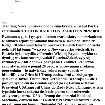
```html
▶
Kliknij PLAY, aby słuchać
🔈
🔊
```
Trending News:
Sprawca podpalenia krzyża w Grant Park z
zarzutami
RADIOTON RADIOTON RADIOTON 2026! ❤️
IL:
Evanston wypłaci tysiące dolarom czarnoskórym mieszkańcom
w ramach reparacji
Kanada: masakra w szkole w Tumbler
Ridge. 10 ofiar śmiertelnych, sprawcą 18-latek
Trump do szefa
policji 20 lat temu: “wszyscy w Nowym Jorku wiedzieli, że
Epstein był obrzydliwy”
Premier Wielkiej Brytanii wyklucza
dymisję ws. kontrowersji wokół Epsteina
Zakończyły się
rozmowy w Abu Zabi ws. pokoju na Ukrainie
USA: liczba
zabójstw spadła o ponad 20 proc. w porównaniu z rokiem
poprzednim – to największy jednoroczny spadek w
historii
Davos: Zełenski i Trump zadowoleni z dzisiejszego
spotkania
Davos: Trump chce Grenlandii. Bez wojska – ale z
jasnym sygnałem do świata
Rozpoczęło się Forum w Davos,
Prezydent USA zaprosił Chiny do Rady Pokoju
Chicago: w tym
tygodniu burza śnieżna do środy, potem silne uderzenie
arktycznego mrozu
USA – Trump dostał medal Nobla od
Machado
„Zabiłem tatę”: 11-latek z Pensylwanii zastrzelił ojca
po zabraniu mu konsoli Nintendo
USA: stopa procentowa