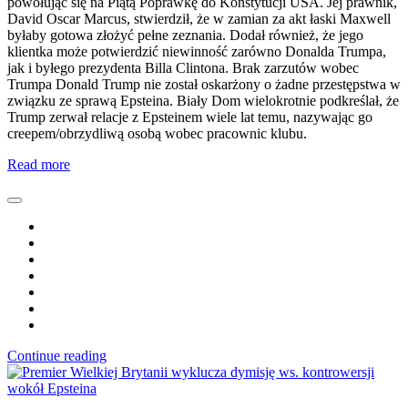
powołując się na Piątą Poprawkę do Konstytucji USA. Jej prawnik,
David Oscar Marcus, stwierdził, że w zamian za akt łaski Maxwell
byłaby gotowa złożyć pełne zeznania. Dodał również, że jego
klientka może potwierdzić niewinność zarówno Donalda Trumpa,
jak i byłego prezydenta Billa Clintona. Brak zarzutów wobec
Trumpa Donald Trump nie został oskarżony o żadne przestępstwa w
związku ze sprawą Epsteina. Biały Dom wielokrotnie podkreślał, że
Trump zerwał relacje z Epsteinem wiele lat temu, nazywając go
creepem/obrzydliwą osobą wobec pracownic klubu.
Read more
Continue reading