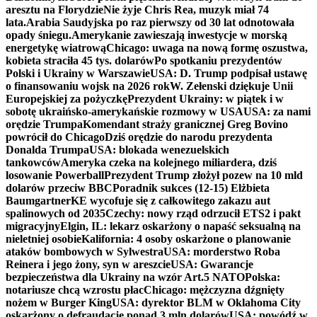
aresztu na Florydzie
Nie żyje Chris Rea, muzyk miał 74
lata.
Arabia Saudyjska po raz pierwszy od 30 lat odnotowała
opady śniegu.
Amerykanie zawieszają inwestycje w morską
energetykę wiatrową
Chicago: uwaga na nową formę oszustwa,
kobieta straciła 45 tys. dolarów
Po spotkaniu prezydentów
Polski i Ukrainy w Warszawie
USA: D. Trump podpisał ustawę
o finansowaniu wojsk na 2026 rok
W. Zełenski dziękuje Unii
Europejskiej za pożyczkę
Prezydent Ukrainy: w piątek i w
sobotę ukraińsko-amerykańskie rozmowy w USA
USA: za nami
orędzie Trumpa
Komendant straży granicznej Greg Bovino
powrócił do Chicago
Dziś orędzie do narodu prezydenta
Donalda Trumpa
USA: blokada wenezuelskich
tankowców
Ameryka czeka na kolejnego miliardera, dziś
losowanie Powerball
Prezydent Trump złożył pozew na 10 mld
dolarów przeciw BBC
Poradnik sukces (12-15) Elżbieta
Baumgartner
KE wycofuje się z całkowitego zakazu aut
spalinowych od 2035
Czechy: nowy rząd odrzucił ETS2 i pakt
migracyjny
Elgin, IL: lekarz oskarżony o napaść seksualną na
nieletniej osobie
Kalifornia: 4 osoby oskarżone o planowanie
ataków bombowych w Sylwestra
USA: morderstwo Roba
Reinera i jego żony, syn w areszcie
USA: Gwarancje
bezpieczeństwa dla Ukrainy na wzór Art.5 NATO
Polska:
notariusze chcą wzrostu płac
Chicago: mężczyzna dźgnięty
nożem w Burger King
USA: dyrektor BLM w Oklahoma City
oskarżony o defraudację ponad 3 mln dolarów
USA: powódź w