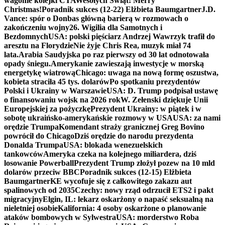
wagonie kolejki CTA
Wesołych Świąt! Merry
Christmas!
Poradnik sukces (12-22) Elżbieta Baumgartner
J.D.
Vance: spór o Donbas główną barierą w rozmowach o
zakończeniu wojny
26. Wigilia dla Samotnych i
Bezdomnych
USA: polski pięściarz Andrzej Wawrzyk trafił do
aresztu na Florydzie
Nie żyje Chris Rea, muzyk miał 74
lata.
Arabia Saudyjska po raz pierwszy od 30 lat odnotowała
opady śniegu.
Amerykanie zawieszają inwestycje w morską
energetykę wiatrową
Chicago: uwaga na nową formę oszustwa,
kobieta straciła 45 tys. dolarów
Po spotkaniu prezydentów
Polski i Ukrainy w Warszawie
USA: D. Trump podpisał ustawę
o finansowaniu wojsk na 2026 rok
W. Zełenski dziękuje Unii
Europejskiej za pożyczkę
Prezydent Ukrainy: w piątek i w
sobotę ukraińsko-amerykańskie rozmowy w USA
USA: za nami
orędzie Trumpa
Komendant straży granicznej Greg Bovino
powrócił do Chicago
Dziś orędzie do narodu prezydenta
Donalda Trumpa
USA: blokada wenezuelskich
tankowców
Ameryka czeka na kolejnego miliardera, dziś
losowanie Powerball
Prezydent Trump złożył pozew na 10 mld
dolarów przeciw BBC
Poradnik sukces (12-15) Elżbieta
Baumgartner
KE wycofuje się z całkowitego zakazu aut
spalinowych od 2035
Czechy: nowy rząd odrzucił ETS2 i pakt
migracyjny
Elgin, IL: lekarz oskarżony o napaść seksualną na
nieletniej osobie
Kalifornia: 4 osoby oskarżone o planowanie
ataków bombowych w Sylwestra
USA: morderstwo Roba