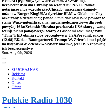
Reinera i jego żony, syn w areszcie
USA: Gwarancje
bezpieczeństwa dla Ukrainy na wzór Art.5 NATO
Polska:
notariusze chcą wzrostu płac
Chicago: mężczyzna dźgnięty
nożem w Burger King
USA: dyrektor BLM w Oklahoma City
oskarżony o defraudację ponad 3 mln dolarów
USA: powódź w
stanie Waszyngton
Hiszpania: media społecznościowe dla osób
powyżej 16 lat
Zełenski: Ukraina przekazała USA skorygowaną
wersję planu pokojowego
Twórcy AI osobami roku magazynu
“Time”
FED obniża stopy procentowe w USA
Poradnik sukces
(12-08) Elżbieta Baumgartner
D.Trump: W. Zełenski musi pójść
na ustępstwa
W.Zełenski – wybory możliwe, jeśli USA zapewnią
ich bezpieczeństwo
Sun. Aug 9th, 2026
SŁUCHAJ NAS
Reklama
Kontakt
O nas
Oferta
Polskie Radio 1030