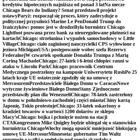
kredytów hipotecznych najniższa od ponad 3 lat
Na mecze
Chicago Bears do Indiany? Senat przedstawił projekt
ustawy
Paryż: rozpoczął się proces, który zadecyduje o
politycznej przyszłości Marine Le Pen
Donald Trump do
Irańczyków: pomoc jest w drodze
Była burmistrz Chicago
Lightfoot pozwana przez bank za nieuregulowane płatności na
kartach
Chicago: strzelanina i wypadek samochodowy w Little
Village
Chicago: ciało zaginionej nauczycielki CPS wyłowione z
jeziora Michigan
USA: postępowanie wobec szefa Rezerwy
Federalnej
W czwartek spotkanie Donalda Trumpa z Maríą
Coriną Machado
Chicago: 27-latek i 6-letni chłopiec ranni w
ataku w Lincoln Park
Chicago: pracownik Centrum
Medycznego postrzelony na kampusie Uniwersytetu Rush
Po 25
latach kraje UE ostatecznie zgodziły się na umowę z
Mercosurem
Przedstawiciele Białego Domu w Caracas
Nowe
wytyczne żywieniowe Białego Domu
Stany Zjednoczone
przedstawiły plan dla Wenezueli
Chicago: 78-latek zastrzelony
w domu w południowo-zachodniej części miasta
Chiny karzą
Japonię, Tokio protestuje
Chicago: 33-latek oskarżony o
kradzież towarów o wartości 1200 dolarów ze sklepu
Macy’s
Chicago: bójka i pchnięcie nożem na stacji
CTA
Kongresmen Mike Quigley będzie ubiegał się o stanowisko
burmistrza Chicago
Włochy mogą opuścić mniejszość blokującą
umowę UE-Mercosur
Minnesota: gubernator Tim Waltz
rezygnuje z walki o reelekcję pod presją skandalu z