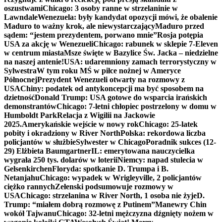
oszustwami
Chicago: 3 osoby ranne w strzelaninie w
Lawndale
Wenezuela: były kandydat opozycji mówi, że obalenie
Maduro to ważny krok, ale niewystarczający
Maduro przed
sądem: “jestem prezydentem, porwano mnie”
Rosja potępia
USA za akcję w Wenezueli
Chicago: rabunek w sklepie 7-Eleven
w centrum miasta
Msze święte w Bazylice Św. Jacka – niedzielne
na naszej antenie!
USA: udaremniony zamach terrorystyczny w
Sylwestra
W tym roku MŚ w piłce nożnej w Ameryce
Północnej
Prezydent Wenezueli otwarty na rozmowy z
USA
Chiny: podatek od antykoncepcji ma być sposobem na
dzietność
Donald Trump: USA gotowe do wsparcia irańskich
demonstrantów
Chicago: 7-letni chłopiec postrzelony w domu w
Humboldt Park
Relacja z Wigilii na Jackowie
2025.
Amerykańskie wejście w nowy rok
Chicago: 25-latek
pobity i okradziony w River North
Polska: rekordowa liczba
policjantów w służbie
Sylwester w Chicago
Poradnik sukces (12-
29) Elżbieta Baumgartner
IL: emerytowana nauczycielka
wygrała 250 tys. dolarów w loterii
Niemcy: napad stulecia w
Gelsenkirchen
Floryda: spotkanie D. Trumpa i B.
Netanjahu
Chicago: wypadek w Wrigleyville, 2 policjantów
ciężko rannych
Zełenski podsumowuje rozmowy w
USA
Chicago: strzelanina w River North, 1 osoba nie żyje
D.
Trump: “miałem dobrą rozmowę z Putinem”
Manewry Chin
wokół Tajwanu
Chicago: 32-letni mężczyzna dźgnięty nożem w