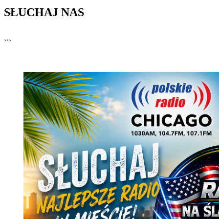
SŁUCHAJ NAS
▶
Kliknij PLAY, aby słuchać
```
🔊