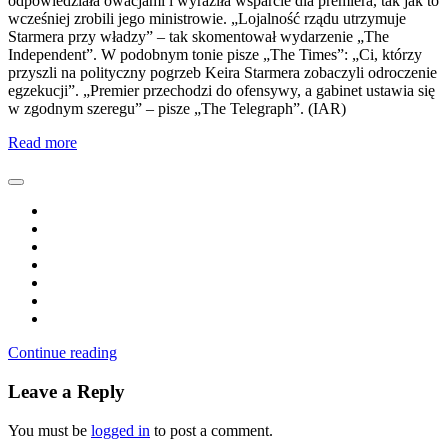
odpowiedziała owacjami i wyraziła wsparcie dla premiera, tak jak to
wcześniej zrobili jego ministrowie. „Lojalność rządu utrzymuje
Starmera przy władzy” – tak skomentował wydarzenie „The
Independent”. W podobnym tonie pisze „The Times”: „Ci, którzy
przyszli na polityczny pogrzeb Keira Starmera zobaczyli odroczenie
egzekucji”. „Premier przechodzi do ofensywy, a gabinet ustawia się
w zgodnym szeregu” – pisze „The Telegraph”. (IAR)
Read more
Continue reading
Leave a Reply
You must be
logged in
to post a comment.