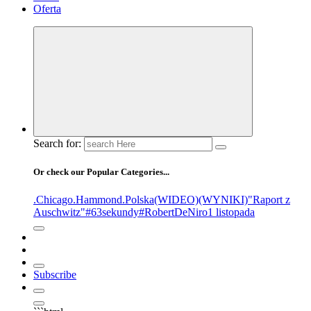
Oferta
Search for:
Or check our Popular Categories...
.Chicago
.Hammond
.Polska
(WIDEO)
(WYNIKI)
"Raport z
Auschwitz"
#63sekundy
#RobertDeNiro
1 listopada
Subscribe