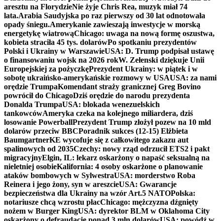
aresztu na Florydzie
Nie żyje Chris Rea, muzyk miał 74
lata.
Arabia Saudyjska po raz pierwszy od 30 lat odnotowała
opady śniegu.
Amerykanie zawieszają inwestycje w morską
energetykę wiatrową
Chicago: uwaga na nową formę oszustwa,
kobieta straciła 45 tys. dolarów
Po spotkaniu prezydentów
Polski i Ukrainy w Warszawie
USA: D. Trump podpisał ustawę
o finansowaniu wojsk na 2026 rok
W. Zełenski dziękuje Unii
Europejskiej za pożyczkę
Prezydent Ukrainy: w piątek i w
sobotę ukraińsko-amerykańskie rozmowy w USA
USA: za nami
orędzie Trumpa
Komendant straży granicznej Greg Bovino
powrócił do Chicago
Dziś orędzie do narodu prezydenta
Donalda Trumpa
USA: blokada wenezuelskich
tankowców
Ameryka czeka na kolejnego miliardera, dziś
losowanie Powerball
Prezydent Trump złożył pozew na 10 mld
dolarów przeciw BBC
Poradnik sukces (12-15) Elżbieta
Baumgartner
KE wycofuje się z całkowitego zakazu aut
spalinowych od 2035
Czechy: nowy rząd odrzucił ETS2 i pakt
migracyjny
Elgin, IL: lekarz oskarżony o napaść seksualną na
nieletniej osobie
Kalifornia: 4 osoby oskarżone o planowanie
ataków bombowych w Sylwestra
USA: morderstwo Roba
Reinera i jego żony, syn w areszcie
USA: Gwarancje
bezpieczeństwa dla Ukrainy na wzór Art.5 NATO
Polska:
notariusze chcą wzrostu płac
Chicago: mężczyzna dźgnięty
nożem w Burger King
USA: dyrektor BLM w Oklahoma City
oskarżony o defraudację ponad 3 mln dolarów
USA: powódź w