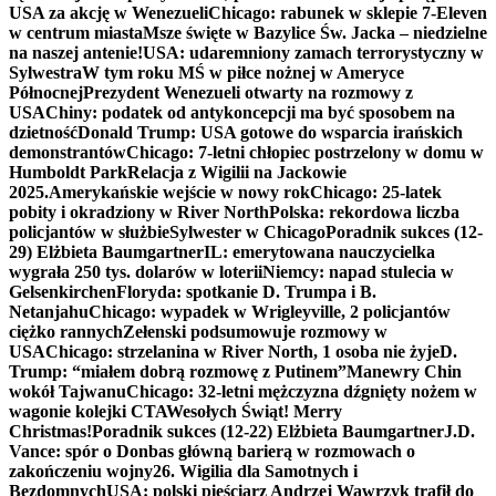
USA za akcję w Wenezueli
Chicago: rabunek w sklepie 7-Eleven
w centrum miasta
Msze święte w Bazylice Św. Jacka – niedzielne
na naszej antenie!
USA: udaremniony zamach terrorystyczny w
Sylwestra
W tym roku MŚ w piłce nożnej w Ameryce
Północnej
Prezydent Wenezueli otwarty na rozmowy z
USA
Chiny: podatek od antykoncepcji ma być sposobem na
dzietność
Donald Trump: USA gotowe do wsparcia irańskich
demonstrantów
Chicago: 7-letni chłopiec postrzelony w domu w
Humboldt Park
Relacja z Wigilii na Jackowie
2025.
Amerykańskie wejście w nowy rok
Chicago: 25-latek
pobity i okradziony w River North
Polska: rekordowa liczba
policjantów w służbie
Sylwester w Chicago
Poradnik sukces (12-
29) Elżbieta Baumgartner
IL: emerytowana nauczycielka
wygrała 250 tys. dolarów w loterii
Niemcy: napad stulecia w
Gelsenkirchen
Floryda: spotkanie D. Trumpa i B.
Netanjahu
Chicago: wypadek w Wrigleyville, 2 policjantów
ciężko rannych
Zełenski podsumowuje rozmowy w
USA
Chicago: strzelanina w River North, 1 osoba nie żyje
D.
Trump: “miałem dobrą rozmowę z Putinem”
Manewry Chin
wokół Tajwanu
Chicago: 32-letni mężczyzna dźgnięty nożem w
wagonie kolejki CTA
Wesołych Świąt! Merry
Christmas!
Poradnik sukces (12-22) Elżbieta Baumgartner
J.D.
Vance: spór o Donbas główną barierą w rozmowach o
zakończeniu wojny
26. Wigilia dla Samotnych i
Bezdomnych
USA: polski pięściarz Andrzej Wawrzyk trafił do