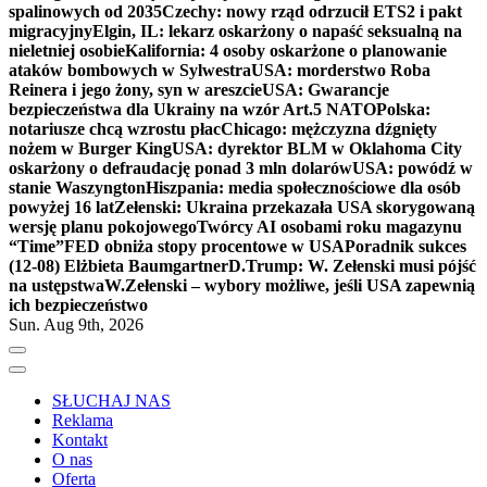
spalinowych od 2035
Czechy: nowy rząd odrzucił ETS2 i pakt
migracyjny
Elgin, IL: lekarz oskarżony o napaść seksualną na
nieletniej osobie
Kalifornia: 4 osoby oskarżone o planowanie
ataków bombowych w Sylwestra
USA: morderstwo Roba
Reinera i jego żony, syn w areszcie
USA: Gwarancje
bezpieczeństwa dla Ukrainy na wzór Art.5 NATO
Polska:
notariusze chcą wzrostu płac
Chicago: mężczyzna dźgnięty
nożem w Burger King
USA: dyrektor BLM w Oklahoma City
oskarżony o defraudację ponad 3 mln dolarów
USA: powódź w
stanie Waszyngton
Hiszpania: media społecznościowe dla osób
powyżej 16 lat
Zełenski: Ukraina przekazała USA skorygowaną
wersję planu pokojowego
Twórcy AI osobami roku magazynu
“Time”
FED obniża stopy procentowe w USA
Poradnik sukces
(12-08) Elżbieta Baumgartner
D.Trump: W. Zełenski musi pójść
na ustępstwa
W.Zełenski – wybory możliwe, jeśli USA zapewnią
ich bezpieczeństwo
Sun. Aug 9th, 2026
SŁUCHAJ NAS
Reklama
Kontakt
O nas
Oferta