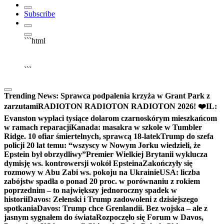
Subscribe
```html
▶
Kliknij PLAY, aby słuchać
🔈
🔊
```
Trending News:
Sprawca podpalenia krzyża w Grant Park z
zarzutami
RADIOTON RADIOTON RADIOTON 2026! ❤️
IL:
Evanston wypłaci tysiące dolarom czarnoskórym mieszkańcom
w ramach reparacji
Kanada: masakra w szkole w Tumbler
Ridge. 10 ofiar śmiertelnych, sprawcą 18-latek
Trump do szefa
policji 20 lat temu: “wszyscy w Nowym Jorku wiedzieli, że
Epstein był obrzydliwy”
Premier Wielkiej Brytanii wyklucza
dymisję ws. kontrowersji wokół Epsteina
Zakończyły się
rozmowy w Abu Zabi ws. pokoju na Ukrainie
USA: liczba
zabójstw spadła o ponad 20 proc. w porównaniu z rokiem
poprzednim – to największy jednoroczny spadek w
historii
Davos: Zełenski i Trump zadowoleni z dzisiejszego
spotkania
Davos: Trump chce Grenlandii. Bez wojska – ale z
jasnym sygnałem do świata
Rozpoczęło się Forum w Davos,