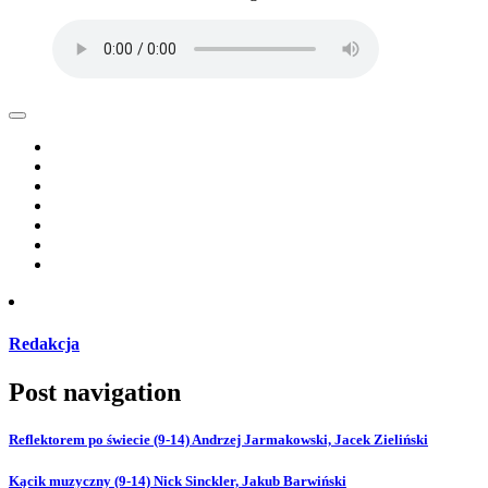
Redakcja
Post navigation
Reflektorem po świecie (9-14) Andrzej Jarmakowski, Jacek Zieliński
Kącik muzyczny (9-14) Nick Sinckler, Jakub Barwiński