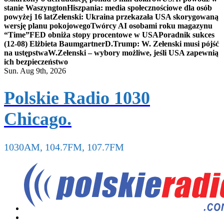
stanie Waszyngton
Hiszpania: media społecznościowe dla osób
powyżej 16 lat
Zełenski: Ukraina przekazała USA skorygowaną
wersję planu pokojowego
Twórcy AI osobami roku magazynu
“Time”
FED obniża stopy procentowe w USA
Poradnik sukces
(12-08) Elżbieta Baumgartner
D.Trump: W. Zełenski musi pójść
na ustępstwa
W.Zełenski – wybory możliwe, jeśli USA zapewnią
ich bezpieczeństwo
Sun. Aug 9th, 2026
Polskie Radio 1030
Chicago.
1030AM, 104.7FM, 107.7FM