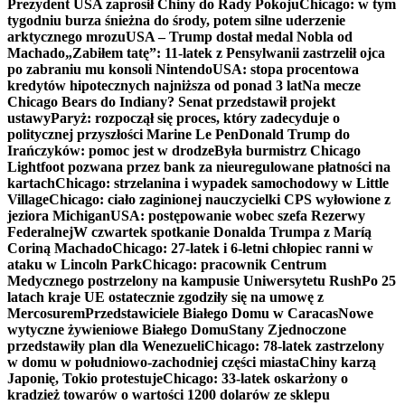
Prezydent USA zaprosił Chiny do Rady Pokoju
Chicago: w tym
tygodniu burza śnieżna do środy, potem silne uderzenie
arktycznego mrozu
USA – Trump dostał medal Nobla od
Machado
„Zabiłem tatę”: 11-latek z Pensylwanii zastrzelił ojca
po zabraniu mu konsoli Nintendo
USA: stopa procentowa
kredytów hipotecznych najniższa od ponad 3 lat
Na mecze
Chicago Bears do Indiany? Senat przedstawił projekt
ustawy
Paryż: rozpoczął się proces, który zadecyduje o
politycznej przyszłości Marine Le Pen
Donald Trump do
Irańczyków: pomoc jest w drodze
Była burmistrz Chicago
Lightfoot pozwana przez bank za nieuregulowane płatności na
kartach
Chicago: strzelanina i wypadek samochodowy w Little
Village
Chicago: ciało zaginionej nauczycielki CPS wyłowione z
jeziora Michigan
USA: postępowanie wobec szefa Rezerwy
Federalnej
W czwartek spotkanie Donalda Trumpa z Maríą
Coriną Machado
Chicago: 27-latek i 6-letni chłopiec ranni w
ataku w Lincoln Park
Chicago: pracownik Centrum
Medycznego postrzelony na kampusie Uniwersytetu Rush
Po 25
latach kraje UE ostatecznie zgodziły się na umowę z
Mercosurem
Przedstawiciele Białego Domu w Caracas
Nowe
wytyczne żywieniowe Białego Domu
Stany Zjednoczone
przedstawiły plan dla Wenezueli
Chicago: 78-latek zastrzelony
w domu w południowo-zachodniej części miasta
Chiny karzą
Japonię, Tokio protestuje
Chicago: 33-latek oskarżony o
kradzież towarów o wartości 1200 dolarów ze sklepu