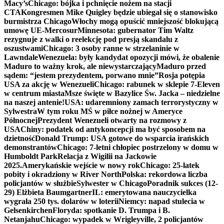
Macy’s
Chicago: bójka i pchnięcie nożem na stacji
CTA
Kongresmen Mike Quigley będzie ubiegał się o stanowisko
burmistrza Chicago
Włochy mogą opuścić mniejszość blokującą
umowę UE-Mercosur
Minnesota: gubernator Tim Waltz
rezygnuje z walki o reelekcję pod presją skandalu z
oszustwami
Chicago: 3 osoby ranne w strzelaninie w
Lawndale
Wenezuela: były kandydat opozycji mówi, że obalenie
Maduro to ważny krok, ale niewystarczający
Maduro przed
sądem: “jestem prezydentem, porwano mnie”
Rosja potępia
USA za akcję w Wenezueli
Chicago: rabunek w sklepie 7-Eleven
w centrum miasta
Msze święte w Bazylice Św. Jacka – niedzielne
na naszej antenie!
USA: udaremniony zamach terrorystyczny w
Sylwestra
W tym roku MŚ w piłce nożnej w Ameryce
Północnej
Prezydent Wenezueli otwarty na rozmowy z
USA
Chiny: podatek od antykoncepcji ma być sposobem na
dzietność
Donald Trump: USA gotowe do wsparcia irańskich
demonstrantów
Chicago: 7-letni chłopiec postrzelony w domu w
Humboldt Park
Relacja z Wigilii na Jackowie
2025.
Amerykańskie wejście w nowy rok
Chicago: 25-latek
pobity i okradziony w River North
Polska: rekordowa liczba
policjantów w służbie
Sylwester w Chicago
Poradnik sukces (12-
29) Elżbieta Baumgartner
IL: emerytowana nauczycielka
wygrała 250 tys. dolarów w loterii
Niemcy: napad stulecia w
Gelsenkirchen
Floryda: spotkanie D. Trumpa i B.
Netanjahu
Chicago: wypadek w Wrigleyville, 2 policjantów