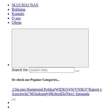
SŁUCHAJ NAS
Reklama
Kontakt
O nas
Oferta
Search for:
Or check our Popular Categories...
.Chicago
.Hammond
.Polska
(WIDEO)
(WYNIKI)
"Raport z
Auschwitz"
#63sekundy
#RobertDeNiro
1 listopada