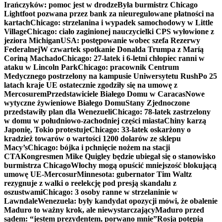
Irańczyków: pomoc jest w drodze
Była burmistrz Chicago
Lightfoot pozwana przez bank za nieuregulowane płatności na
kartach
Chicago: strzelanina i wypadek samochodowy w Little
Village
Chicago: ciało zaginionej nauczycielki CPS wyłowione z
jeziora Michigan
USA: postępowanie wobec szefa Rezerwy
Federalnej
W czwartek spotkanie Donalda Trumpa z Maríą
Coriną Machado
Chicago: 27-latek i 6-letni chłopiec ranni w
ataku w Lincoln Park
Chicago: pracownik Centrum
Medycznego postrzelony na kampusie Uniwersytetu Rush
Po 25
latach kraje UE ostatecznie zgodziły się na umowę z
Mercosurem
Przedstawiciele Białego Domu w Caracas
Nowe
wytyczne żywieniowe Białego Domu
Stany Zjednoczone
przedstawiły plan dla Wenezueli
Chicago: 78-latek zastrzelony
w domu w południowo-zachodniej części miasta
Chiny karzą
Japonię, Tokio protestuje
Chicago: 33-latek oskarżony o
kradzież towarów o wartości 1200 dolarów ze sklepu
Macy’s
Chicago: bójka i pchnięcie nożem na stacji
CTA
Kongresmen Mike Quigley będzie ubiegał się o stanowisko
burmistrza Chicago
Włochy mogą opuścić mniejszość blokującą
umowę UE-Mercosur
Minnesota: gubernator Tim Waltz
rezygnuje z walki o reelekcję pod presją skandalu z
oszustwami
Chicago: 3 osoby ranne w strzelaninie w
Lawndale
Wenezuela: były kandydat opozycji mówi, że obalenie
Maduro to ważny krok, ale niewystarczający
Maduro przed
sądem: “jestem prezydentem, porwano mnie”
Rosja potępia