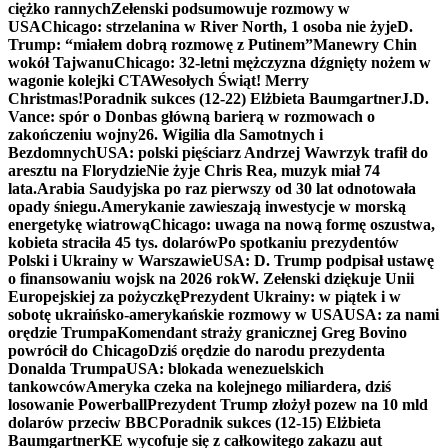
ciężko rannych
Zełenski podsumowuje rozmowy w
USA
Chicago: strzelanina w River North, 1 osoba nie żyje
D.
Trump: “miałem dobrą rozmowę z Putinem”
Manewry Chin
wokół Tajwanu
Chicago: 32-letni mężczyzna dźgnięty nożem w
wagonie kolejki CTA
Wesołych Świąt! Merry
Christmas!
Poradnik sukces (12-22) Elżbieta Baumgartner
J.D.
Vance: spór o Donbas główną barierą w rozmowach o
zakończeniu wojny
26. Wigilia dla Samotnych i
Bezdomnych
USA: polski pięściarz Andrzej Wawrzyk trafił do
aresztu na Florydzie
Nie żyje Chris Rea, muzyk miał 74
lata.
Arabia Saudyjska po raz pierwszy od 30 lat odnotowała
opady śniegu.
Amerykanie zawieszają inwestycje w morską
energetykę wiatrową
Chicago: uwaga na nową formę oszustwa,
kobieta straciła 45 tys. dolarów
Po spotkaniu prezydentów
Polski i Ukrainy w Warszawie
USA: D. Trump podpisał ustawę
o finansowaniu wojsk na 2026 rok
W. Zełenski dziękuje Unii
Europejskiej za pożyczkę
Prezydent Ukrainy: w piątek i w
sobotę ukraińsko-amerykańskie rozmowy w USA
USA: za nami
orędzie Trumpa
Komendant straży granicznej Greg Bovino
powrócił do Chicago
Dziś orędzie do narodu prezydenta
Donalda Trumpa
USA: blokada wenezuelskich
tankowców
Ameryka czeka na kolejnego miliardera, dziś
losowanie Powerball
Prezydent Trump złożył pozew na 10 mld
dolarów przeciw BBC
Poradnik sukces (12-15) Elżbieta
Baumgartner
KE wycofuje się z całkowitego zakazu aut