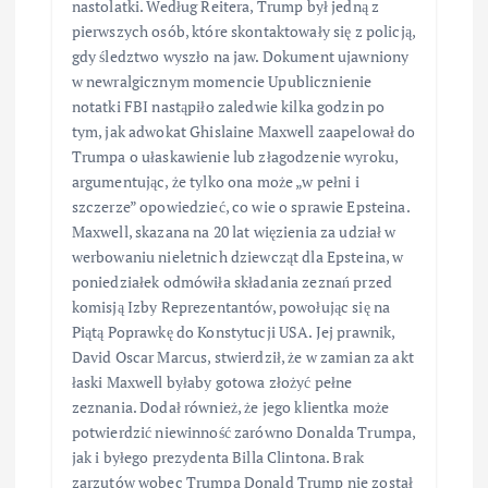
nastolatki. Według Reitera, Trump był jedną z
pierwszych osób, które skontaktowały się z policją,
gdy śledztwo wyszło na jaw. Dokument ujawniony
w newralgicznym momencie Upublicznienie
notatki FBI nastąpiło zaledwie kilka godzin po
tym, jak adwokat Ghislaine Maxwell zaapelował do
Trumpa o ułaskawienie lub złagodzenie wyroku,
argumentując, że tylko ona może „w pełni i
szczerze” opowiedzieć, co wie o sprawie Epsteina.
Maxwell, skazana na 20 lat więzienia za udział w
werbowaniu nieletnich dziewcząt dla Epsteina, w
poniedziałek odmówiła składania zeznań przed
komisją Izby Reprezentantów, powołując się na
Piątą Poprawkę do Konstytucji USA. Jej prawnik,
David Oscar Marcus, stwierdził, że w zamian za akt
łaski Maxwell byłaby gotowa złożyć pełne
zeznania. Dodał również, że jego klientka może
potwierdzić niewinność zarówno Donalda Trumpa,
jak i byłego prezydenta Billa Clintona. Brak
zarzutów wobec Trumpa Donald Trump nie został