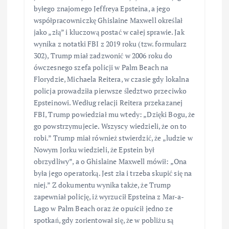
byłego znajomego Jeffreya Epsteina, a jego
współpracowniczkę Ghislaine Maxwell określał
jako „złą” i kluczową postać w całej sprawie. Jak
wynika z notatki FBI z 2019 roku (tzw. formularz
302), Trump miał zadzwonić w 2006 roku do
ówczesnego szefa policji w Palm Beach na
Florydzie, Michaela Reitera, w czasie gdy lokalna
policja prowadziła pierwsze śledztwo przeciwko
Epsteinowi. Według relacji Reitera przekazanej
FBI, Trump powiedział mu wtedy: „Dzięki Bogu, że
go powstrzymujecie. Wszyscy wiedzieli, że on to
robi.” Trump miał również stwierdzić, że „ludzie w
Nowym Jorku wiedzieli, że Epstein był
obrzydliwy”, a o Ghislaine Maxwell mówił: „Ona
była jego operatorką. Jest zła i trzeba skupić się na
niej.” Z dokumentu wynika także, że Trump
zapewniał policję, iż wyrzucił Epsteina z Mar-a-
Lago w Palm Beach oraz że opuścił jedno ze
spotkań, gdy zorientował się, że w pobliżu są