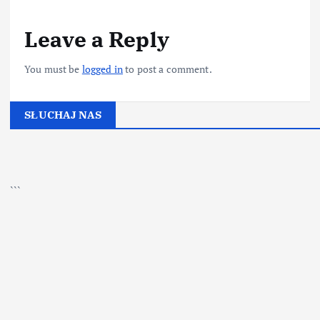
Leave a Reply
You must be
logged in
to post a comment.
SŁUCHAJ NAS
▶
Kliknij PLAY, aby słuchać
```