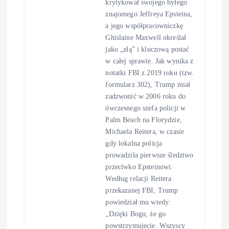
krytykował swojego byłego
znajomego Jeffreya Epsteina,
a jego współpracowniczkę
Ghislaine Maxwell określał
jako „złą” i kluczową postać
w całej sprawie. Jak wynika z
notatki FBI z 2019 roku (tzw.
formularz 302), Trump miał
zadzwonić w 2006 roku do
ówczesnego szefa policji w
Palm Beach na Florydzie,
Michaela Reitera, w czasie
gdy lokalna policja
prowadziła pierwsze śledztwo
przeciwko Epsteinowi.
Według relacji Reitera
przekazanej FBI, Trump
powiedział mu wtedy:
„Dzięki Bogu, że go
powstrzymujecie. Wszyscy