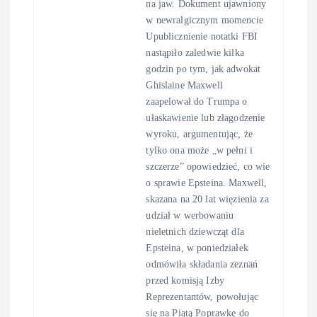
na jaw. Dokument ujawniony
w newralgicznym momencie
Upublicznienie notatki FBI
nastąpiło zaledwie kilka
godzin po tym, jak adwokat
Ghislaine Maxwell
zaapelował do Trumpa o
ułaskawienie lub złagodzenie
wyroku, argumentując, że
tylko ona może „w pełni i
szczerze” opowiedzieć, co wie
o sprawie Epsteina. Maxwell,
skazana na 20 lat więzienia za
udział w werbowaniu
nieletnich dziewcząt dla
Epsteina, w poniedziałek
odmówiła składania zeznań
przed komisją Izby
Reprezentantów, powołując
się na Piątą Poprawkę do