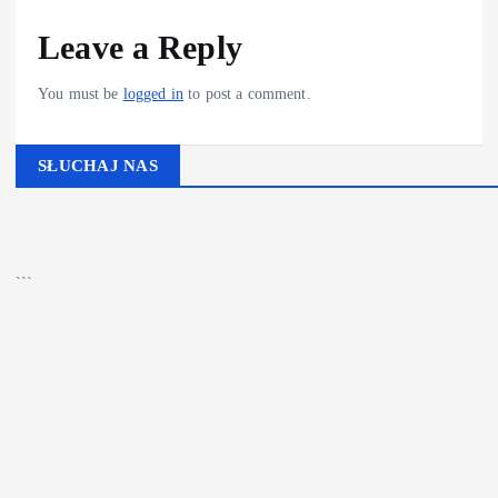
Leave a Reply
You must be
logged in
to post a comment.
SŁUCHAJ NAS
▶
Kliknij PLAY, aby słuchać
🔊
```