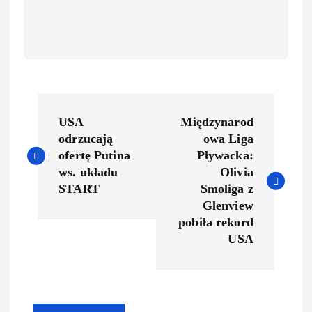
USA
Międzynarod
odrzucają
owa Liga
ofertę Putina
Pływacka:
ws. układu
Olivia
START
Smoliga z
Glenview
pobiła rekord
USA