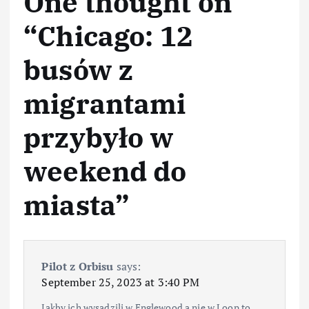
One thought on
“
Chicago: 12
busów z
migrantami
przybyło w
weekend do
miasta
”
Pilot z Orbisu
says:
September 25, 2023 at 3:40 PM
Jakby ich wysadzili w Englewood a nie w Loop to