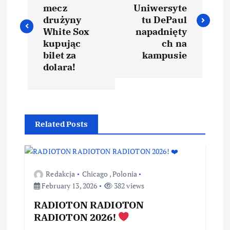
mecz
Uniwersyte
drużyny
tu DePaul
White Sox
napadnięty
kupując
ch na
bilet za
kampusie
dolara!
Related Posts
Redakcja
Chicago
,
Polonia
February 13, 2026
382 views
RADIOTON RADIOTON
RADIOTON 2026!