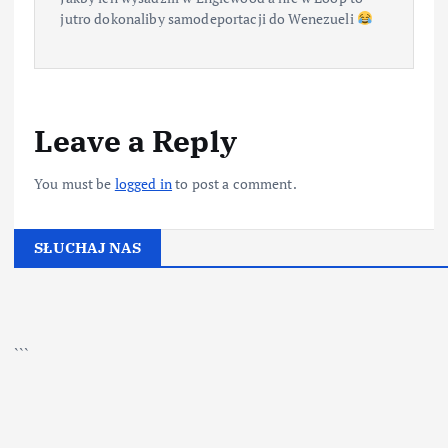
jutro dokonaliby samodeportacji do Wenezueli
Leave a Reply
You must be
logged in
to post a comment.
SŁUCHAJ NAS
▶
Kliknij PLAY, aby słuchać
```