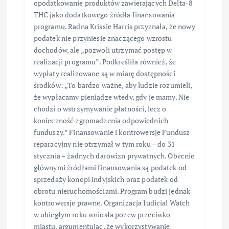
opodatkowanie produktów zawierających Delta-8
THC jako dodatkowego źródła finansowania
programu. Radna Krissie Harris przyznała, że nowy
podatek nie przyniesie znaczącego wzrostu
dochodów, ale „pozwoli utrzymać postęp w
realizacji programu”. Podkreśliła również, że
wypłaty realizowane są w miarę dostępności
środków: „To bardzo ważne, aby ludzie rozumieli,
że wypłacamy pieniądze wtedy, gdy je mamy. Nie
chodzi o wstrzymywanie płatności, lecz o
konieczność zgromadzenia odpowiednich
funduszy.” Finansowanie i kontrowersje Fundusz
reparacyjny nie otrzymał w tym roku – do 31
stycznia – żadnych darowizn prywatnych. Obecnie
głównymi źródłami finansowania są podatek od
sprzedaży konopi indyjskich oraz podatek od
obrotu nieruchomościami. Program budzi jednak
kontrowersje prawne. Organizacja Judicial Watch
w ubiegłym roku wniosła pozew przeciwko
miastu, argumentując, że wykorzystywanie