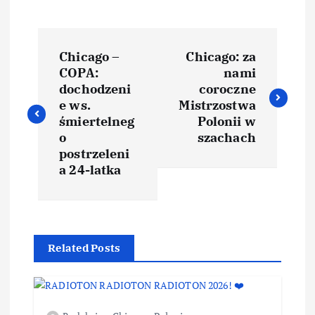
Chicago –
Chicago: za
COPA:
nami
dochodzeni
coroczne
e ws.
Mistrzostwa
śmiertelneg
Polonii w
o
szachach
postrzeleni
a 24-latka
Related Posts