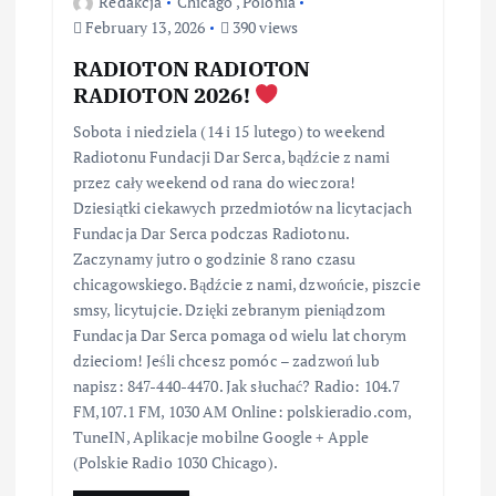
Redakcja
Chicago
,
Polonia
February 13, 2026
390 views
RADIOTON RADIOTON
RADIOTON 2026!
Sobota i niedziela (14 i 15 lutego) to weekend
Radiotonu Fundacji Dar Serca, bądźcie z nami
przez cały weekend od rana do wieczora!
Dziesiątki ciekawych przedmiotów na licytacjach
Fundacja Dar Serca podczas Radiotonu.
Zaczynamy jutro o godzinie 8 rano czasu
chicagowskiego. Bądźcie z nami, dzwońcie, piszcie
smsy, licytujcie. Dzięki zebranym pieniądzom
Fundacja Dar Serca pomaga od wielu lat chorym
dzieciom! Jeśli chcesz pomóc – zadzwoń lub
napisz: 847-440-4470. Jak słuchać? Radio: 104.7
FM,107.1 FM, 1030 AM Online: polskieradio.com,
TuneIN, Aplikacje mobilne Google + Apple
(Polskie Radio 1030 Chicago).