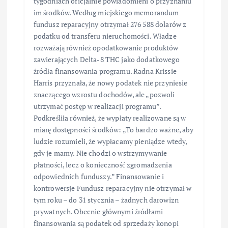
tygodniach oficjalnie powiadomieni o przyznaniu
im środków. Według miejskiego memorandum
fundusz reparacyjny otrzymał 276 588 dolarów z
podatku od transferu nieruchomości. Władze
rozważają również opodatkowanie produktów
zawierających Delta-8 THC jako dodatkowego
źródła finansowania programu. Radna Krissie
Harris przyznała, że nowy podatek nie przyniesie
znaczącego wzrostu dochodów, ale „pozwoli
utrzymać postęp w realizacji programu”.
Podkreśliła również, że wypłaty realizowane są w
miarę dostępności środków: „To bardzo ważne, aby
ludzie rozumieli, że wypłacamy pieniądze wtedy,
gdy je mamy. Nie chodzi o wstrzymywanie
płatności, lecz o konieczność zgromadzenia
odpowiednich funduszy.” Finansowanie i
kontrowersje Fundusz reparacyjny nie otrzymał w
tym roku – do 31 stycznia – żadnych darowizn
prywatnych. Obecnie głównymi źródłami
finansowania są podatek od sprzedaży konopi