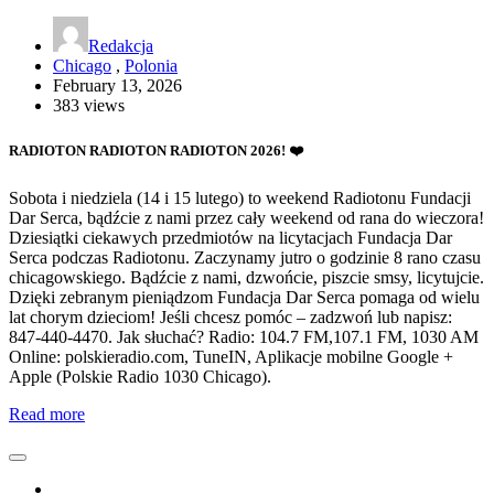
Redakcja
Chicago
,
Polonia
February 13, 2026
383 views
RADIOTON RADIOTON RADIOTON 2026! ❤️
Sobota i niedziela (14 i 15 lutego) to weekend Radiotonu Fundacji
Dar Serca, bądźcie z nami przez cały weekend od rana do wieczora!
Dziesiątki ciekawych przedmiotów na licytacjach Fundacja Dar
Serca podczas Radiotonu. Zaczynamy jutro o godzinie 8 rano czasu
chicagowskiego. Bądźcie z nami, dzwońcie, piszcie smsy, licytujcie.
Dzięki zebranym pieniądzom Fundacja Dar Serca pomaga od wielu
lat chorym dzieciom! Jeśli chcesz pomóc – zadzwoń lub napisz:
847-440-4470. Jak słuchać? Radio: 104.7 FM,107.1 FM, 1030 AM
Online: polskieradio.com, TuneIN, Aplikacje mobilne Google +
Apple (Polskie Radio 1030 Chicago).
Read more