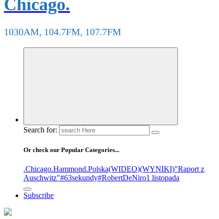
Chicago.
1030AM, 104.7FM, 107.7FM
Search for:
Or check our Popular Categories...
.Chicago
.Hammond
.Polska
(WIDEO)
(WYNIKI)
"Raport z
Auschwitz"
#63sekundy
#RobertDeNiro
1 listopada
Subscribe