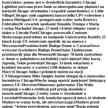
Irańczyków: pomoc jest w drodze
Była burmistrz Chicago
Lightfoot pozwana przez bank za nieuregulowane płatności na
kartach
Chicago: strzelanina i wypadek samochodowy w Little
Village
Chicago: ciało zaginionej nauczycielki CPS wyłowione z
jeziora Michigan
USA: postępowanie wobec szefa Rezerwy
Federalnej
W czwartek spotkanie Donalda Trumpa z Maríą
Coriną Machado
Chicago: 27-latek i 6-letni chłopiec ranni w
ataku w Lincoln Park
Chicago: pracownik Centrum
Medycznego postrzelony na kampusie Uniwersytetu Rush
Po 25
latach kraje UE ostatecznie zgodziły się na umowę z
Mercosurem
Przedstawiciele Białego Domu w Caracas
Nowe
wytyczne żywieniowe Białego Domu
Stany Zjednoczone
przedstawiły plan dla Wenezueli
Chicago: 78-latek zastrzelony
w domu w południowo-zachodniej części miasta
Chiny karzą
Japonię, Tokio protestuje
Chicago: 33-latek oskarżony o
kradzież towarów o wartości 1200 dolarów ze sklepu
Macy’s
Chicago: bójka i pchnięcie nożem na stacji
CTA
Kongresmen Mike Quigley będzie ubiegał się o stanowisko
burmistrza Chicago
Włochy mogą opuścić mniejszość blokującą
umowę UE-Mercosur
Minnesota: gubernator Tim Waltz
rezygnuje z walki o reelekcję pod presją skandalu z
oszustwami
Chicago: 3 osoby ranne w strzelaninie w
Lawndale
Wenezuela: były kandydat opozycji mówi, że obalenie
Maduro to ważny krok, ale niewystarczający
Maduro przed
sądem: “jestem prezydentem, porwano mnie”
Rosja potępia