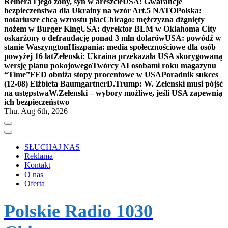
Reinera i jego żony, syn w areszcie
USA: Gwarancje
bezpieczeństwa dla Ukrainy na wzór Art.5 NATO
Polska:
notariusze chcą wzrostu płac
Chicago: mężczyzna dźgnięty
nożem w Burger King
USA: dyrektor BLM w Oklahoma City
oskarżony o defraudację ponad 3 mln dolarów
USA: powódź w
stanie Waszyngton
Hiszpania: media społecznościowe dla osób
powyżej 16 lat
Zełenski: Ukraina przekazała USA skorygowaną
wersję planu pokojowego
Twórcy AI osobami roku magazynu
“Time”
FED obniża stopy procentowe w USA
Poradnik sukces
(12-08) Elżbieta Baumgartner
D.Trump: W. Zełenski musi pójść
na ustępstwa
W.Zełenski – wybory możliwe, jeśli USA zapewnią
ich bezpieczeństwo
Thu. Aug 6th, 2026
SŁUCHAJ NAS
Reklama
Kontakt
O nas
Oferta
Polskie Radio 1030