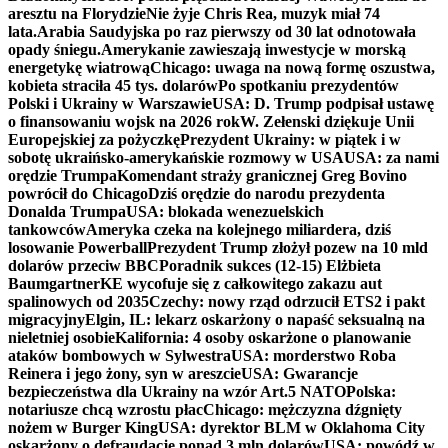
aresztu na Florydzie
Nie żyje Chris Rea, muzyk miał 74
lata.
Arabia Saudyjska po raz pierwszy od 30 lat odnotowała
opady śniegu.
Amerykanie zawieszają inwestycje w morską
energetykę wiatrową
Chicago: uwaga na nową formę oszustwa,
kobieta straciła 45 tys. dolarów
Po spotkaniu prezydentów
Polski i Ukrainy w Warszawie
USA: D. Trump podpisał ustawę
o finansowaniu wojsk na 2026 rok
W. Zełenski dziękuje Unii
Europejskiej za pożyczkę
Prezydent Ukrainy: w piątek i w
sobotę ukraińsko-amerykańskie rozmowy w USA
USA: za nami
orędzie Trumpa
Komendant straży granicznej Greg Bovino
powrócił do Chicago
Dziś orędzie do narodu prezydenta
Donalda Trumpa
USA: blokada wenezuelskich
tankowców
Ameryka czeka na kolejnego miliardera, dziś
losowanie Powerball
Prezydent Trump złożył pozew na 10 mld
dolarów przeciw BBC
Poradnik sukces (12-15) Elżbieta
Baumgartner
KE wycofuje się z całkowitego zakazu aut
spalinowych od 2035
Czechy: nowy rząd odrzucił ETS2 i pakt
migracyjny
Elgin, IL: lekarz oskarżony o napaść seksualną na
nieletniej osobie
Kalifornia: 4 osoby oskarżone o planowanie
ataków bombowych w Sylwestra
USA: morderstwo Roba
Reinera i jego żony, syn w areszcie
USA: Gwarancje
bezpieczeństwa dla Ukrainy na wzór Art.5 NATO
Polska:
notariusze chcą wzrostu płac
Chicago: mężczyzna dźgnięty
nożem w Burger King
USA: dyrektor BLM w Oklahoma City
oskarżony o defraudację ponad 3 mln dolarów
USA: powódź w