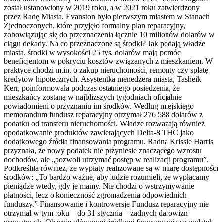
został ustanowiony w 2019 roku, a w 2021 roku zatwierdzony
przez Radę Miasta. Evanston było pierwszym miastem w Stanach
Zjednoczonych, które przyjęło formalny plan reparacyjny,
zobowiązując się do przeznaczenia łącznie 10 milionów dolarów w
ciągu dekady. Na co przeznaczone są środki? Jak podają władze
miasta, środki w wysokości 25 tys. dolarów mają pomóc
beneficjentom w pokryciu kosztów związanych z mieszkaniem. W
praktyce chodzi m.in. o zakup nieruchomości, remonty czy spłatę
kredytów hipotecznych. Asystentka menedżera miasta, Tasheik
Kerr, poinformowała podczas ostatniego posiedzenia, że
mieszkańcy zostaną w najbliższych tygodniach oficjalnie
powiadomieni o przyznaniu im środków. Według miejskiego
memorandum fundusz reparacyjny otrzymał 276 588 dolarów z
podatku od transferu nieruchomości. Władze rozważają również
opodatkowanie produktów zawierających Delta-8 THC jako
dodatkowego źródła finansowania programu. Radna Krissie Harris
przyznała, że nowy podatek nie przyniesie znaczącego wzrostu
dochodów, ale „pozwoli utrzymać postęp w realizacji programu”.
Podkreśliła również, że wypłaty realizowane są w miarę dostępności
środków: „To bardzo ważne, aby ludzie rozumieli, że wypłacamy
pieniądze wtedy, gdy je mamy. Nie chodzi o wstrzymywanie
płatności, lecz o konieczność zgromadzenia odpowiednich
funduszy.” Finansowanie i kontrowersje Fundusz reparacyjny nie
otrzymał w tym roku – do 31 stycznia – żadnych darowizn
prywatnych. Obecnie głównymi źródłami finansowania są podatek