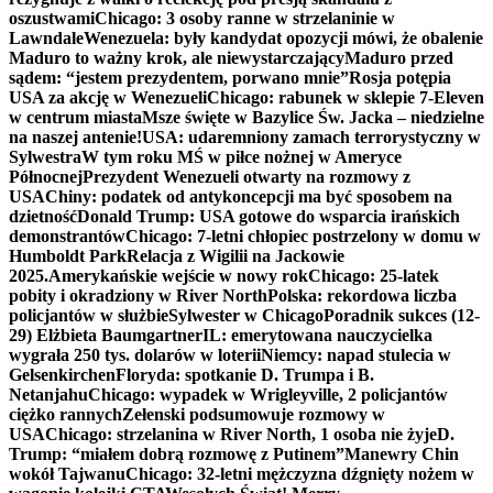
oszustwami
Chicago: 3 osoby ranne w strzelaninie w
Lawndale
Wenezuela: były kandydat opozycji mówi, że obalenie
Maduro to ważny krok, ale niewystarczający
Maduro przed
sądem: “jestem prezydentem, porwano mnie”
Rosja potępia
USA za akcję w Wenezueli
Chicago: rabunek w sklepie 7-Eleven
w centrum miasta
Msze święte w Bazylice Św. Jacka – niedzielne
na naszej antenie!
USA: udaremniony zamach terrorystyczny w
Sylwestra
W tym roku MŚ w piłce nożnej w Ameryce
Północnej
Prezydent Wenezueli otwarty na rozmowy z
USA
Chiny: podatek od antykoncepcji ma być sposobem na
dzietność
Donald Trump: USA gotowe do wsparcia irańskich
demonstrantów
Chicago: 7-letni chłopiec postrzelony w domu w
Humboldt Park
Relacja z Wigilii na Jackowie
2025.
Amerykańskie wejście w nowy rok
Chicago: 25-latek
pobity i okradziony w River North
Polska: rekordowa liczba
policjantów w służbie
Sylwester w Chicago
Poradnik sukces (12-
29) Elżbieta Baumgartner
IL: emerytowana nauczycielka
wygrała 250 tys. dolarów w loterii
Niemcy: napad stulecia w
Gelsenkirchen
Floryda: spotkanie D. Trumpa i B.
Netanjahu
Chicago: wypadek w Wrigleyville, 2 policjantów
ciężko rannych
Zełenski podsumowuje rozmowy w
USA
Chicago: strzelanina w River North, 1 osoba nie żyje
D.
Trump: “miałem dobrą rozmowę z Putinem”
Manewry Chin
wokół Tajwanu
Chicago: 32-letni mężczyzna dźgnięty nożem w