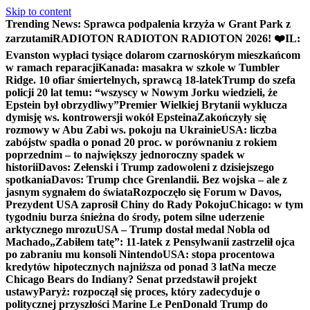
Skip to content
Trending News:
Sprawca podpalenia krzyża w Grant Park z
zarzutami
RADIOTON RADIOTON RADIOTON 2026! ❤️
IL:
Evanston wypłaci tysiące dolarom czarnoskórym mieszkańcom
w ramach reparacji
Kanada: masakra w szkole w Tumbler
Ridge. 10 ofiar śmiertelnych, sprawcą 18-latek
Trump do szefa
policji 20 lat temu: “wszyscy w Nowym Jorku wiedzieli, że
Epstein był obrzydliwy”
Premier Wielkiej Brytanii wyklucza
dymisję ws. kontrowersji wokół Epsteina
Zakończyły się
rozmowy w Abu Zabi ws. pokoju na Ukrainie
USA: liczba
zabójstw spadła o ponad 20 proc. w porównaniu z rokiem
poprzednim – to największy jednoroczny spadek w
historii
Davos: Zełenski i Trump zadowoleni z dzisiejszego
spotkania
Davos: Trump chce Grenlandii. Bez wojska – ale z
jasnym sygnałem do świata
Rozpoczęło się Forum w Davos,
Prezydent USA zaprosił Chiny do Rady Pokoju
Chicago: w tym
tygodniu burza śnieżna do środy, potem silne uderzenie
arktycznego mrozu
USA – Trump dostał medal Nobla od
Machado
„Zabiłem tatę”: 11-latek z Pensylwanii zastrzelił ojca
po zabraniu mu konsoli Nintendo
USA: stopa procentowa
kredytów hipotecznych najniższa od ponad 3 lat
Na mecze
Chicago Bears do Indiany? Senat przedstawił projekt
ustawy
Paryż: rozpoczął się proces, który zadecyduje o
politycznej przyszłości Marine Le Pen
Donald Trump do