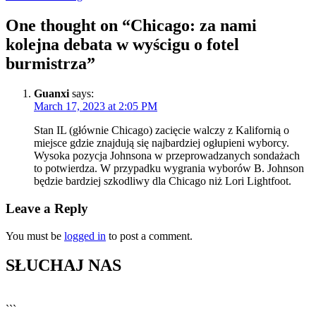
One thought on “
Chicago: za nami
kolejna debata w wyścigu o fotel
burmistrza
”
Guanxi
says:
March 17, 2023 at 2:05 PM
Stan IL (głównie Chicago) zacięcie walczy z Kalifornią o
miejsce gdzie znajdują się najbardziej ogłupieni wyborcy.
Wysoka pozycja Johnsona w przeprowadzanych sondażach
to potwierdza. W przypadku wygrania wyborów B. Johnson
będzie bardziej szkodliwy dla Chicago niż Lori Lightfoot.
Leave a Reply
You must be
logged in
to post a comment.
SŁUCHAJ NAS
▶
Kliknij PLAY, aby słuchać
```
🔊