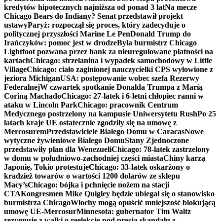
kredytów hipotecznych najniższa od ponad 3 lat
Na mecze
Chicago Bears do Indiany? Senat przedstawił projekt
ustawy
Paryż: rozpoczął się proces, który zadecyduje o
politycznej przyszłości Marine Le Pen
Donald Trump do
Irańczyków: pomoc jest w drodze
Była burmistrz Chicago
Lightfoot pozwana przez bank za nieuregulowane płatności na
kartach
Chicago: strzelanina i wypadek samochodowy w Little
Village
Chicago: ciało zaginionej nauczycielki CPS wyłowione z
jeziora Michigan
USA: postępowanie wobec szefa Rezerwy
Federalnej
W czwartek spotkanie Donalda Trumpa z Maríą
Coriną Machado
Chicago: 27-latek i 6-letni chłopiec ranni w
ataku w Lincoln Park
Chicago: pracownik Centrum
Medycznego postrzelony na kampusie Uniwersytetu Rush
Po 25
latach kraje UE ostatecznie zgodziły się na umowę z
Mercosurem
Przedstawiciele Białego Domu w Caracas
Nowe
wytyczne żywieniowe Białego Domu
Stany Zjednoczone
przedstawiły plan dla Wenezueli
Chicago: 78-latek zastrzelony
w domu w południowo-zachodniej części miasta
Chiny karzą
Japonię, Tokio protestuje
Chicago: 33-latek oskarżony o
kradzież towarów o wartości 1200 dolarów ze sklepu
Macy’s
Chicago: bójka i pchnięcie nożem na stacji
CTA
Kongresmen Mike Quigley będzie ubiegał się o stanowisko
burmistrza Chicago
Włochy mogą opuścić mniejszość blokującą
umowę UE-Mercosur
Minnesota: gubernator Tim Waltz
rezygnuje z walki o reelekcję pod presją skandalu z