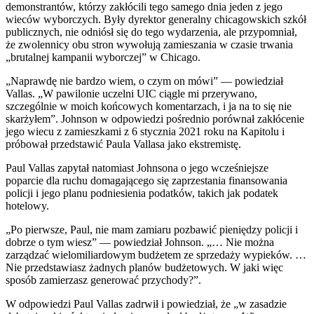
demonstrantów, którzy zakłócili tego samego dnia jeden z jego
wieców wyborczych. Były dyrektor generalny chicagowskich szkół
publicznych, nie odniósł się do tego wydarzenia, ale przypomniał,
że zwolennicy obu stron wywołują zamieszania w czasie trwania
„brutalnej kampanii wyborczej” w Chicago.
„Naprawdę nie bardzo wiem, o czym on mówi” — powiedział
Vallas. „W pawilonie uczelni UIC ciągle mi przerywano,
szczególnie w moich końcowych komentarzach, i ja na to się nie
skarżyłem”. Johnson w odpowiedzi pośrednio porównał zakłócenie
jego wiecu z zamieszkami z 6 stycznia 2021 roku na Kapitolu i
próbował przedstawić Paula Vallasa jako ekstremistę.
Paul Vallas zapytał natomiast Johnsona o jego wcześniejsze
poparcie dla ruchu domagającego się zaprzestania finansowania
policji i jego planu podniesienia podatków, takich jak podatek
hotelowy.
„Po pierwsze, Paul, nie mam zamiaru pozbawić pieniędzy policji i
dobrze o tym wiesz” — powiedział Johnson. „… Nie można
zarządzać wielomiliardowym budżetem ze sprzedaży wypieków. …
Nie przedstawiasz żadnych planów budżetowych. W jaki więc
sposób zamierzasz generować przychody?”.
W odpowiedzi Paul Vallas zadrwił i powiedział, że „w zasadzie