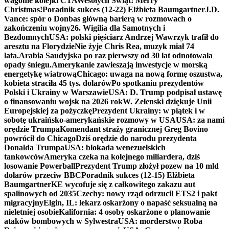
wagonie kolejki CTA
Wesołych Świąt! Merry
Christmas!
Poradnik sukces (12-22) Elżbieta Baumgartner
J.D.
Vance: spór o Donbas główną barierą w rozmowach o
zakończeniu wojny
26. Wigilia dla Samotnych i
Bezdomnych
USA: polski pięściarz Andrzej Wawrzyk trafił do
aresztu na Florydzie
Nie żyje Chris Rea, muzyk miał 74
lata.
Arabia Saudyjska po raz pierwszy od 30 lat odnotowała
opady śniegu.
Amerykanie zawieszają inwestycje w morską
energetykę wiatrową
Chicago: uwaga na nową formę oszustwa,
kobieta straciła 45 tys. dolarów
Po spotkaniu prezydentów
Polski i Ukrainy w Warszawie
USA: D. Trump podpisał ustawę
o finansowaniu wojsk na 2026 rok
W. Zełenski dziękuje Unii
Europejskiej za pożyczkę
Prezydent Ukrainy: w piątek i w
sobotę ukraińsko-amerykańskie rozmowy w USA
USA: za nami
orędzie Trumpa
Komendant straży granicznej Greg Bovino
powrócił do Chicago
Dziś orędzie do narodu prezydenta
Donalda Trumpa
USA: blokada wenezuelskich
tankowców
Ameryka czeka na kolejnego miliardera, dziś
losowanie Powerball
Prezydent Trump złożył pozew na 10 mld
dolarów przeciw BBC
Poradnik sukces (12-15) Elżbieta
Baumgartner
KE wycofuje się z całkowitego zakazu aut
spalinowych od 2035
Czechy: nowy rząd odrzucił ETS2 i pakt
migracyjny
Elgin, IL: lekarz oskarżony o napaść seksualną na
nieletniej osobie
Kalifornia: 4 osoby oskarżone o planowanie
ataków bombowych w Sylwestra
USA: morderstwo Roba