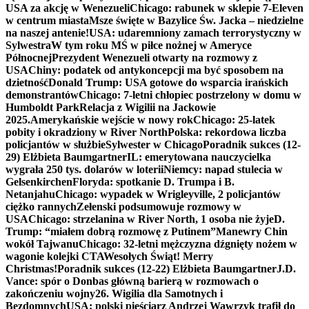
USA za akcję w Wenezueli
Chicago: rabunek w sklepie 7-Eleven
w centrum miasta
Msze święte w Bazylice Św. Jacka – niedzielne
na naszej antenie!
USA: udaremniony zamach terrorystyczny w
Sylwestra
W tym roku MŚ w piłce nożnej w Ameryce
Północnej
Prezydent Wenezueli otwarty na rozmowy z
USA
Chiny: podatek od antykoncepcji ma być sposobem na
dzietność
Donald Trump: USA gotowe do wsparcia irańskich
demonstrantów
Chicago: 7-letni chłopiec postrzelony w domu w
Humboldt Park
Relacja z Wigilii na Jackowie
2025.
Amerykańskie wejście w nowy rok
Chicago: 25-latek
pobity i okradziony w River North
Polska: rekordowa liczba
policjantów w służbie
Sylwester w Chicago
Poradnik sukces (12-
29) Elżbieta Baumgartner
IL: emerytowana nauczycielka
wygrała 250 tys. dolarów w loterii
Niemcy: napad stulecia w
Gelsenkirchen
Floryda: spotkanie D. Trumpa i B.
Netanjahu
Chicago: wypadek w Wrigleyville, 2 policjantów
ciężko rannych
Zełenski podsumowuje rozmowy w
USA
Chicago: strzelanina w River North, 1 osoba nie żyje
D.
Trump: “miałem dobrą rozmowę z Putinem”
Manewry Chin
wokół Tajwanu
Chicago: 32-letni mężczyzna dźgnięty nożem w
wagonie kolejki CTA
Wesołych Świąt! Merry
Christmas!
Poradnik sukces (12-22) Elżbieta Baumgartner
J.D.
Vance: spór o Donbas główną barierą w rozmowach o
zakończeniu wojny
26. Wigilia dla Samotnych i
Bezdomnych
USA: polski pięściarz Andrzej Wawrzyk trafił do