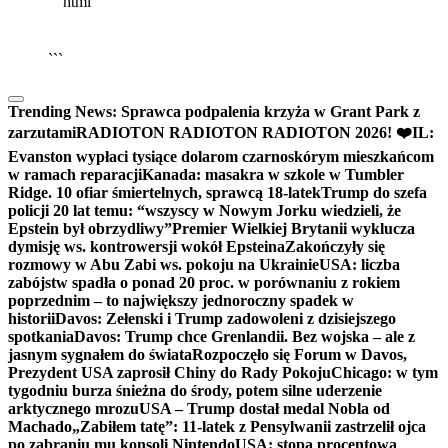
```html
▶
Kliknij PLAY, aby słuchać
🔈
🔊
```
Trending News:
Sprawca podpalenia krzyża w Grant Park z
zarzutami
RADIOTON RADIOTON RADIOTON 2026! ❤️
IL:
Evanston wypłaci tysiące dolarom czarnoskórym mieszkańcom
w ramach reparacji
Kanada: masakra w szkole w Tumbler
Ridge. 10 ofiar śmiertelnych, sprawcą 18-latek
Trump do szefa
policji 20 lat temu: “wszyscy w Nowym Jorku wiedzieli, że
Epstein był obrzydliwy”
Premier Wielkiej Brytanii wyklucza
dymisję ws. kontrowersji wokół Epsteina
Zakończyły się
rozmowy w Abu Zabi ws. pokoju na Ukrainie
USA: liczba
zabójstw spadła o ponad 20 proc. w porównaniu z rokiem
poprzednim – to największy jednoroczny spadek w
historii
Davos: Zełenski i Trump zadowoleni z dzisiejszego
spotkania
Davos: Trump chce Grenlandii. Bez wojska – ale z
jasnym sygnałem do świata
Rozpoczęło się Forum w Davos,
Prezydent USA zaprosił Chiny do Rady Pokoju
Chicago: w tym
tygodniu burza śnieżna do środy, potem silne uderzenie
arktycznego mrozu
USA – Trump dostał medal Nobla od
Machado
„Zabiłem tatę”: 11-latek z Pensylwanii zastrzelił ojca
po zabraniu mu konsoli Nintendo
USA: stopa procentowa