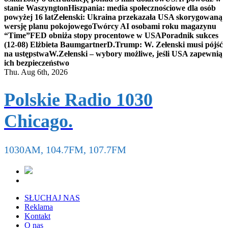
stanie Waszyngton
Hiszpania: media społecznościowe dla osób
powyżej 16 lat
Zełenski: Ukraina przekazała USA skorygowaną
wersję planu pokojowego
Twórcy AI osobami roku magazynu
“Time”
FED obniża stopy procentowe w USA
Poradnik sukces
(12-08) Elżbieta Baumgartner
D.Trump: W. Zełenski musi pójść
na ustępstwa
W.Zełenski – wybory możliwe, jeśli USA zapewnią
ich bezpieczeństwo
Thu. Aug 6th, 2026
Polskie Radio 1030
Chicago.
1030AM, 104.7FM, 107.7FM
SŁUCHAJ NAS
Reklama
Kontakt
O nas