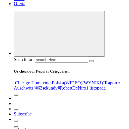
Oferta
Search for:
Or check our Popular Categories...
.Chicago
.Hammond
.Polska
(WIDEO)
(WYNIKI)
"Raport z
Auschwitz"
#63sekundy
#RobertDeNiro
1 listopada
Subscribe