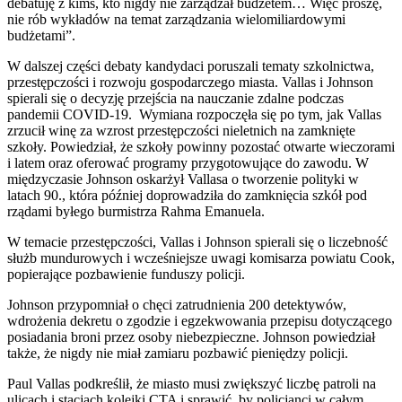
debatuję z kimś, kto nigdy nie zarządzał budżetem… Więc proszę,
nie rób wykładów na temat zarządzania wielomiliardowymi
budżetami”.
W dalszej części debaty kandydaci poruszali tematy szkolnictwa,
przestępczości i rozwoju gospodarczego miasta. Vallas i Johnson
spierali się o decyzję przejścia na nauczanie zdalne podczas
pandemii COVID-19. Wymiana rozpoczęła się po tym, jak Vallas
zrzucił winę za wzrost przestępczości nieletnich na zamknięte
szkoły. Powiedział, że szkoły powinny pozostać otwarte wieczorami
i latem oraz oferować programy przygotowujące do zawodu. W
międzyczasie Johnson oskarżył Vallasa o tworzenie polityki w
latach 90., która później doprowadziła do zamknięcia szkół pod
rządami byłego burmistrza Rahma Emanuela.
W temacie przestępczości, Vallas i Johnson spierali się o liczebność
służb mundurowych i wcześniejsze uwagi komisarza powiatu Cook,
popierające pozbawienie funduszy policji.
Johnson przypomniał o chęci zatrudnienia 200 detektywów,
wdrożenia dekretu o zgodzie i egzekwowania przepisu dotyczącego
posiadania broni przez osoby niebezpieczne. Johnson powiedział
także, że nigdy nie miał zamiaru pozbawić pieniędzy policji.
Paul Vallas podkreślił, że miasto musi zwiększyć liczbę patroli na
ulicach i stacjach kolejki CTA i sprawić, by policjanci w całym