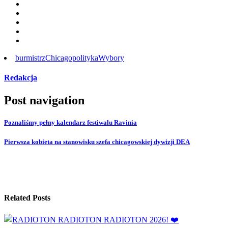
burmistrz
Chicago
polityka
Wybory
Redakcja
Post navigation
Poznaliśmy pełny kalendarz festiwalu Ravinia
Pierwsza kobieta na stanowisku szefa chicagowskiej dywizji DEA
Related Posts