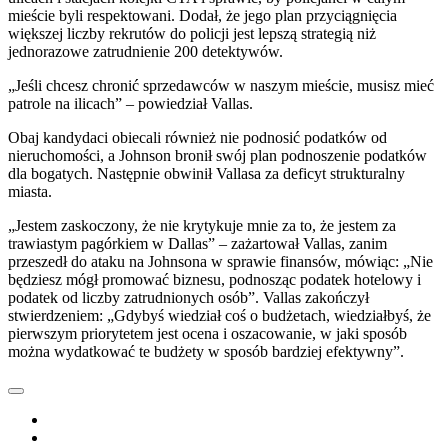
mieście byli respektowani. Dodał, że jego plan przyciągnięcia
większej liczby rekrutów do policji jest lepszą strategią niż
jednorazowe zatrudnienie 200 detektywów.
„Jeśli chcesz chronić sprzedawców w naszym mieście, musisz mieć
patrole na ilicach” – powiedział Vallas.
Obaj kandydaci obiecali również nie podnosić podatków od
nieruchomości, a Johnson bronił swój plan podnoszenie podatków
dla bogatych. Następnie obwinił Vallasa za deficyt strukturalny
miasta.
„Jestem zaskoczony, że nie krytykuje mnie za to, że jestem za
trawiastym pagórkiem w Dallas” – zażartował Vallas, zanim
przeszedł do ataku na Johnsona w sprawie finansów, mówiąc: „Nie
będziesz mógł promować biznesu, podnosząc podatek hotelowy i
podatek od liczby zatrudnionych osób”. Vallas zakończył
stwierdzeniem: „Gdybyś wiedział coś o budżetach, wiedziałbyś, że
pierwszym priorytetem jest ocena i oszacowanie, w jaki sposób
można wydatkować te budżety w sposób bardziej efektywny”.