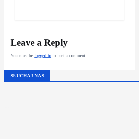
Leave a Reply
You must be
logged in
to post a comment.
SŁUCHAJ NAS
▶
Kliknij PLAY, aby słuchać
🔊
```