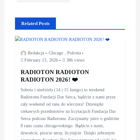
Related Posts
Redakcja
Chicago
,
Polonia
February 13, 2026
386 views
RADIOTON RADIOTON
RADIOTON 2026! ❤️
Sobota i niedziela (14 i 15 lutego) to weekend
Radiotonu Fundacji Dar Serca, bądźcie z nami przez
cały weekend od rana do wieczora! Dziesiątki
ciekawych przedmiotów na licytacjach Fundacja Dar
Serca podczas Radiotonu. Zaczynamy jutro o godzinie
8 rano czasu chicagowskiego. Bądźcie z nami,
dzwońcie, piszcie smsy, licytujcie. Dzięki zebranym
pieniądzom Fundacja Dar Serca pomaga od wielu lat