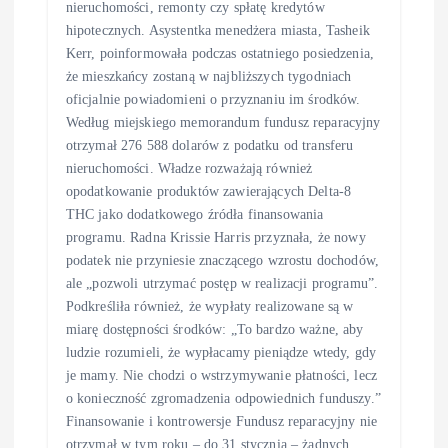
nieruchomości, remonty czy spłatę kredytów
hipotecznych. Asystentka menedżera miasta, Tasheik
Kerr, poinformowała podczas ostatniego posiedzenia,
że mieszkańcy zostaną w najbliższych tygodniach
oficjalnie powiadomieni o przyznaniu im środków.
Według miejskiego memorandum fundusz reparacyjny
otrzymał 276 588 dolarów z podatku od transferu
nieruchomości. Władze rozważają również
opodatkowanie produktów zawierających Delta-8
THC jako dodatkowego źródła finansowania
programu. Radna Krissie Harris przyznała, że nowy
podatek nie przyniesie znaczącego wzrostu dochodów,
ale „pozwoli utrzymać postęp w realizacji programu”.
Podkreśliła również, że wypłaty realizowane są w
miarę dostępności środków: „To bardzo ważne, aby
ludzie rozumieli, że wypłacamy pieniądze wtedy, gdy
je mamy. Nie chodzi o wstrzymywanie płatności, lecz
o konieczność zgromadzenia odpowiednich funduszy.”
Finansowanie i kontrowersje Fundusz reparacyjny nie
otrzymał w tym roku – do 31 stycznia – żadnych