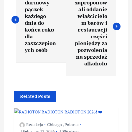
darmowy
zaproponow
pączek
ali oddanie
każdego
właścicielo
dnia do
m barów i
końca roku
restauracji
dla
części
zaszczepion
pieniędzy za
ych osób
pozwolenia
na sprzedaż
alkoholu
Related Posts
Redakcja
Chicago
,
Polonia
February 13, 2026
386 views