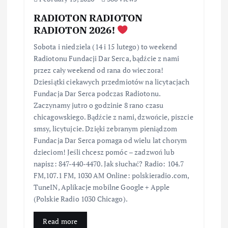
RADIOTON RADIOTON
RADIOTON 2026!
Sobota i niedziela (14 i 15 lutego) to weekend
Radiotonu Fundacji Dar Serca, bądźcie z nami
przez cały weekend od rana do wieczora!
Dziesiątki ciekawych przedmiotów na licytacjach
Fundacja Dar Serca podczas Radiotonu.
Zaczynamy jutro o godzinie 8 rano czasu
chicagowskiego. Bądźcie z nami, dzwońcie, piszcie
smsy, licytujcie. Dzięki zebranym pieniądzom
Fundacja Dar Serca pomaga od wielu lat chorym
dzieciom! Jeśli chcesz pomóc – zadzwoń lub
napisz: 847-440-4470. Jak słuchać? Radio: 104.7
FM,107.1 FM, 1030 AM Online: polskieradio.com,
TuneIN, Aplikacje mobilne Google + Apple
(Polskie Radio 1030 Chicago).
Read more