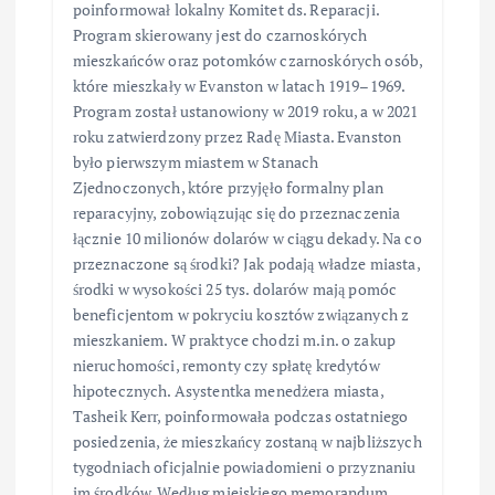
poinformował lokalny Komitet ds. Reparacji.
Program skierowany jest do czarnoskórych
mieszkańców oraz potomków czarnoskórych osób,
które mieszkały w Evanston w latach 1919–1969.
Program został ustanowiony w 2019 roku, a w 2021
roku zatwierdzony przez Radę Miasta. Evanston
było pierwszym miastem w Stanach
Zjednoczonych, które przyjęło formalny plan
reparacyjny, zobowiązując się do przeznaczenia
łącznie 10 milionów dolarów w ciągu dekady. Na co
przeznaczone są środki? Jak podają władze miasta,
środki w wysokości 25 tys. dolarów mają pomóc
beneficjentom w pokryciu kosztów związanych z
mieszkaniem. W praktyce chodzi m.in. o zakup
nieruchomości, remonty czy spłatę kredytów
hipotecznych. Asystentka menedżera miasta,
Tasheik Kerr, poinformowała podczas ostatniego
posiedzenia, że mieszkańcy zostaną w najbliższych
tygodniach oficjalnie powiadomieni o przyznaniu
im środków. Według miejskiego memorandum