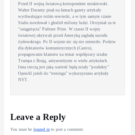
Przed II wojną światową korespondent moskiewski
Walter Duranty pisał na łamach gazety artykuły
wychwalające reżim sowiecki, a w tym samym czasie
Stalin mordował i głodził miliony ludzi. Otrzymał za te
“osiągnięcia” Pulitzer Prize. W czasie II wojny
światowej ukrywali przed Ameryką zagładę narodu
żydowskiego. Po II wojnie nic się nie zmieniło. Podziw
dla dyktatorów komunistycznych (Castro),
propagowanie kłamstw na temat współpracy sztabu
Trumpa z Rosją, antysemityzm w wielu artykułach.
Inna rzeczą jest jaką wartość będą miały “produkty”
OpenAI jeżeli do “treningu” wykorzystano artykuły
NYT.
Leave a Reply
You must be
logged in
to post a comment.