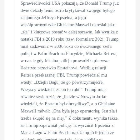
Sprawiedliwości USA pokazują, że Donald Trump już
dwie dekady temu ostro krytykował swojego byłego
znajomego Jeffreya Epsteina, a jego
współpracowniczkę Ghislaine Maxwell określał jako
„złą” i kluczową postać w całej sprawie. Jak wynika z
notatki FBI z 2019 roku (tzw. formularz 302), Trump
miał zadzwonić w 2006 roku do ówczesnego szefa
policji w Palm Beach na Florydzie, Michaela Reitera,
w czasie gdy lokalna policja prowadziła pierwsze
śledztwo przeciwko Epsteinowi. Według relacji
Reitera przekazanej FBI, Trump powiedział mu
wtedy: „Dzięki Bogu, że go powstrzymujecie.
Wszyscy wiedzieli, że on to robi.” Trump miał
również stwierdzić, że „ludzie w Nowym Jorku
wiedzieli, że Epstein był obrzydliwy”, a o Ghislaine
Maxwell mówił: „Ona była jego operatorką. Jest zła i
trzeba skupić się na niej.” Z dokumentu wynika także,
że Trump zapewniał policję, iż wyrzucił Epsteina z
Mar-a-Lago w Palm Beach oraz że opuścił jedno ze
spotkań, gdy zorientował się, że w pobliżu są