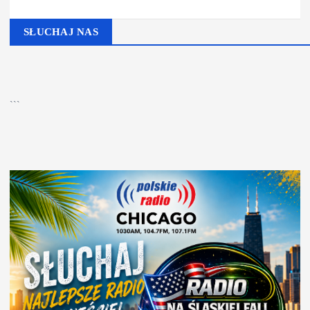
SŁUCHAJ NAS
▶
Kliknij PLAY, aby słuchać
🔊
```