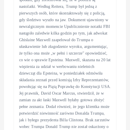
nastolatki. Według Reitera, Trump był jedną z
pierwszych osób, które skontaktowały się z policją,
gdy śledztwo wyszło na jaw. Dokument ujawniony w
newralgicznym momencie Upublicznienie notatki FBI
nastąpiło zaledwie kilka godzin po tym, jak adwokat
Ghislaine Maxwell zaapelował do Trumpa o
ułaskawienie lub złagodzenie wyroku, argumentując,
że tylko ona może „w pełni i szczerze” opowiedzieć,
co wie o sprawie Epsteina. Maxwell, skazana na 20 lat
więzienia za udział w werbowaniu nieletnich
dziewcząt dla Epsteina, w poniedziałek odmówiła
składania zeznań przed komisją Izby Reprezentantów,
powołując się na Piątą Poprawkę do Konstytucji USA.
Jej prawnik, David Oscar Marcus, stwierdził, że w
zamian za akt łaski Maxwell byłaby gotowa złożyć
pełne zeznania. Dodał również, że jego klientka może
potwierdzić niewinność zarówno Donalda Trumpa,
jak i byłego prezydenta Billa Clintona. Brak zarzutów
wobec Trumpa Donald Trump nie został oskarżony o