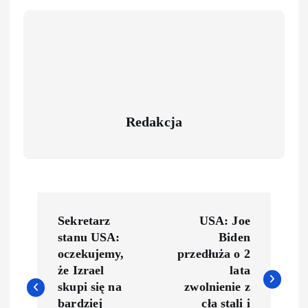
Redakcja
Sekretarz
USA: Joe
stanu USA:
Biden
oczekujemy,
przedłuża o 2
że Izrael
lata
skupi się na
zwolnienie z
bardziej
cła stali i