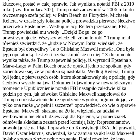
kluczową postać w całej sprawie. Jak wynika z notatki FBI z 2019
roku (tzw. formularz 302), Trump miał zadzwonić w 2006 roku do
ówczesnego szefa policji w Palm Beach na Florydzie, Michaela
Reitera, w czasie gdy lokalna policja prowadziła pierwsze śledztwo
przeciwko Epsteinowi. Według relacji Reitera przekazanej FBI,
Trump powiedział mu wtedy: „Dzięki Bogu, że go
powstrzymujecie. Wszyscy wiedzieli, że on to robi.” Trump miał
również stwierdzić, że „ludzie w Nowym Jorku wiedzieli, że
Epstein był obrzydliwy”, a o Ghislaine Maxwell mówił: „Ona była
jego operatorką. Jest zła i trzeba skupić się na niej.” Z dokumentu
wynika także, że Trump zapewniał policję, iż wyrzucił Epsteina z
Mar-a-Lago w Palm Beach oraz że opuścił jedno ze spotkań, gdy
zorientował się, że w pobliżu są nastolatki. Według Reitera, Trump
był jedną z pierwszych osób, które skontaktowały się z policją, gdy
śledztwo wyszło na jaw. Dokument ujawniony w newralgicznym
momencie Upublicznienie notatki FBI nastąpiło zaledwie kilka
godzin po tym, jak adwokat Ghislaine Maxwell zaapelował do
Trumpa o ułaskawienie lub złagodzenie wyroku, argumentując, że
tylko ona może „w pełni i szczerze” opowiedzieć, co wie o sprawie
Epsteina. Maxwell, skazana na 20 lat więzienia za udział w
werbowaniu nieletnich dziewcząt dla Epsteina, w poniedziałek
odmówiła składania zeznań przed komisją Izby Reprezentantów,
powołując się na Piątą Poprawkę do Konstytucji USA. Jej prawnik,
David Oscar Marcus, stwierdził, że w zamian za akt łaski Maxwell
byłaby gotowa złożyć pełne zeznania. Dodał również, że jego