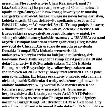
aresztu na Florydzie
Nie żyje Chris Rea, muzyk miał 74
lata.
Arabia Saudyjska po raz pierwszy od 30 lat odnotowała
opady śniegu.
Amerykanie zawieszają inwestycje w morską
energetykę wiatrową
Chicago: uwaga na nową formę oszustwa,
kobieta straciła 45 tys. dolarów
Po spotkaniu prezydentów
Polski i Ukrainy w Warszawie
USA: D. Trump podpisał ustawę
o finansowaniu wojsk na 2026 rok
W. Zełenski dziękuje Unii
Europejskiej za pożyczkę
Prezydent Ukrainy: w piątek i w
sobotę ukraińsko-amerykańskie rozmowy w USA
USA: za nami
orędzie Trumpa
Komendant straży granicznej Greg Bovino
powrócił do Chicago
Dziś orędzie do narodu prezydenta
Donalda Trumpa
USA: blokada wenezuelskich
tankowców
Ameryka czeka na kolejnego miliardera, dziś
losowanie Powerball
Prezydent Trump złożył pozew na 10 mld
dolarów przeciw BBC
Poradnik sukces (12-15) Elżbieta
Baumgartner
KE wycofuje się z całkowitego zakazu aut
spalinowych od 2035
Czechy: nowy rząd odrzucił ETS2 i pakt
migracyjny
Elgin, IL: lekarz oskarżony o napaść seksualną na
nieletniej osobie
Kalifornia: 4 osoby oskarżone o planowanie
ataków bombowych w Sylwestra
USA: morderstwo Roba
Reinera i jego żony, syn w areszcie
USA: Gwarancje
bezpieczeństwa dla Ukrainy na wzór Art.5 NATO
Polska:
notariusze chcą wzrostu płac
Chicago: mężczyzna dźgnięty
nożem w Burger King
USA: dyrektor BLM w Oklahoma City
oskarżony o defraudację ponad 3 mln dolarów
USA: powódź w