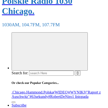
Polskie Radio 1030
Chicago.
1030AM, 104.7FM, 107.7FM
Search for:
Or check our Popular Categories...
.Chicago
.Hammond
.Polska
(WIDEO)
(WYNIKI)
"Raport z
Auschwitz"
#63sekundy
#RobertDeNiro
1 listopada
Subscribe