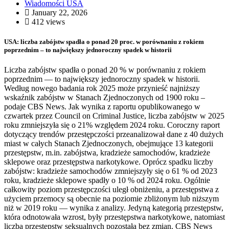
Wiadomości USA
January 22, 2026
412 views
USA: liczba zabójstw spadła o ponad 20 proc. w porównaniu z rokiem
poprzednim – to największy jednoroczny spadek w historii
Liczba zabójstw spadła o ponad 20 % w porównaniu z rokiem
poprzednim — to największy jednoroczny spadek w historii.
Według nowego badania rok 2025 może przynieść najniższy
wskaźnik zabójstw w Stanach Zjednoczonych od 1900 roku –
podaje CBS News. Jak wynika z raportu opublikowanego w
czwartek przez Council on Criminal Justice, liczba zabójstw w 2025
roku zmniejszyła się o 21% względem 2024 roku. Coroczny raport
dotyczący trendów przestępczości przeanalizował dane z 40 dużych
miast w całych Stanach Zjednoczonych, obejmujące 13 kategorii
przestępstw, m.in. zabójstwa, kradzieże samochodów, kradzieże
sklepowe oraz przestępstwa narkotykowe. Oprócz spadku liczby
zabójstw: kradzieże samochodów zmniejszyły się o 61 % od 2023
roku, kradzieże sklepowe spadły o 10 % od 2024 roku. Ogólnie
całkowity poziom przestępczości uległ obniżeniu, a przestępstwa z
użyciem przemocy są obecnie na poziomie zbliżonym lub niższym
niż w 2019 roku — wynika z analizy. Jedyną kategorią przestępstw,
która odnotowała wzrost, były przestępstwa narkotykowe, natomiast
liczba przestępstw seksualnych pozostała bez zmian. CBS News