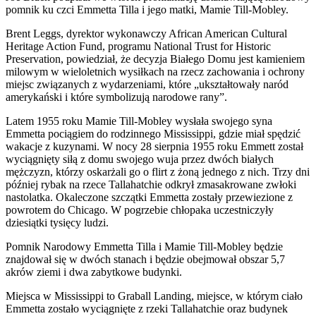
pomnik ku czci Emmetta Tilla i jego matki, Mamie Till-Mobley.
Brent Leggs, dyrektor wykonawczy African American Cultural
Heritage Action Fund, programu National Trust for Historic
Preservation, powiedział, że decyzja Białego Domu jest kamieniem
milowym w wieloletnich wysiłkach na rzecz zachowania i ochrony
miejsc związanych z wydarzeniami, które „ukształtowały naród
amerykański i które symbolizują narodowe rany”.
Latem 1955 roku Mamie Till-Mobley wysłała swojego syna
Emmetta pociągiem do rodzinnego Mississippi, gdzie miał spędzić
wakacje z kuzynami. W nocy 28 sierpnia 1955 roku Emmett został
wyciągnięty siłą z domu swojego wuja przez dwóch białych
mężczyzn, którzy oskarżali go o flirt z żoną jednego z nich. Trzy dni
później rybak na rzece Tallahatchie odkrył zmasakrowane zwłoki
nastolatka. Okaleczone szczątki Emmetta zostały przewiezione z
powrotem do Chicago. W pogrzebie chłopaka uczestniczyły
dziesiątki tysięcy ludzi.
Pomnik Narodowy Emmetta Tilla i Mamie Till-Mobley będzie
znajdował się w dwóch stanach i będzie obejmował obszar 5,7
akrów ziemi i dwa zabytkowe budynki.
Miejsca w Mississippi to Graball Landing, miejsce, w którym ciało
Emmetta zostało wyciągnięte z rzeki Tallahatchie oraz budynek