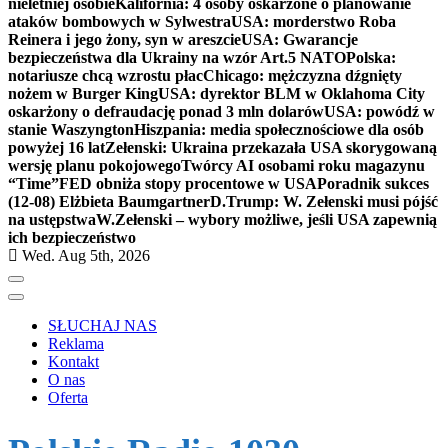
nieletniej osobie
Kalifornia: 4 osoby oskarżone o planowanie
ataków bombowych w Sylwestra
USA: morderstwo Roba
Reinera i jego żony, syn w areszcie
USA: Gwarancje
bezpieczeństwa dla Ukrainy na wzór Art.5 NATO
Polska:
notariusze chcą wzrostu płac
Chicago: mężczyzna dźgnięty
nożem w Burger King
USA: dyrektor BLM w Oklahoma City
oskarżony o defraudację ponad 3 mln dolarów
USA: powódź w
stanie Waszyngton
Hiszpania: media społecznościowe dla osób
powyżej 16 lat
Zełenski: Ukraina przekazała USA skorygowaną
wersję planu pokojowego
Twórcy AI osobami roku magazynu
“Time”
FED obniża stopy procentowe w USA
Poradnik sukces
(12-08) Elżbieta Baumgartner
D.Trump: W. Zełenski musi pójść
na ustępstwa
W.Zełenski – wybory możliwe, jeśli USA zapewnią
ich bezpieczeństwo
Wed. Aug 5th, 2026
SŁUCHAJ NAS
Reklama
Kontakt
O nas
Oferta