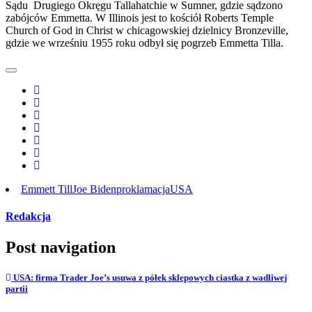
Sądu Drugiego Okręgu Tallahatchie w Sumner, gdzie sądzono
zabójców Emmetta. W Illinois jest to kościół Roberts Temple
Church of God in Christ w chicagowskiej dzielnicy Bronzeville,
gdzie we wrześniu 1955 roku odbył się pogrzeb Emmetta Tilla.
Emmett Till
Joe Biden
proklamacja
USA
Redakcja
Post navigation
USA: firma Trader Joe’s usuwa z półek sklepowych ciastka z wadliwej
partii