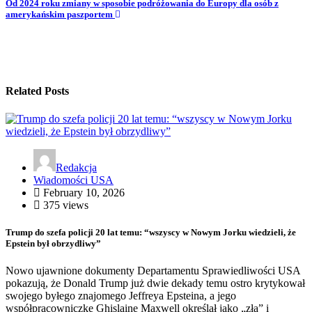
Od 2024 roku zmiany w sposobie podróżowania do Europy dla osób z
amerykańskim paszportem
Related Posts
Redakcja
Wiadomości USA
February 10, 2026
375 views
Trump do szefa policji 20 lat temu: “wszyscy w Nowym Jorku wiedzieli, że
Epstein był obrzydliwy”
Nowo ujawnione dokumenty Departamentu Sprawiedliwości USA
pokazują, że Donald Trump już dwie dekady temu ostro krytykował
swojego byłego znajomego Jeffreya Epsteina, a jego
współpracowniczkę Ghislaine Maxwell określał jako „złą” i