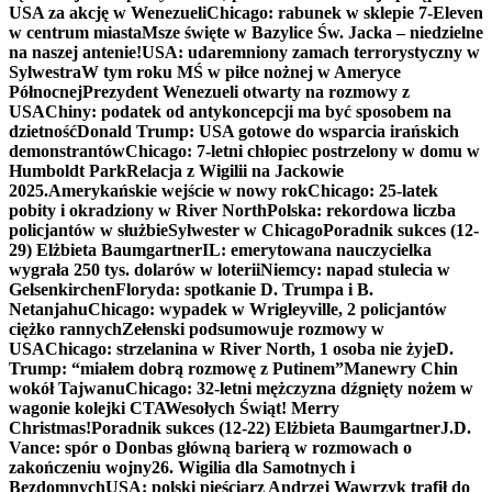
USA za akcję w Wenezueli
Chicago: rabunek w sklepie 7-Eleven
w centrum miasta
Msze święte w Bazylice Św. Jacka – niedzielne
na naszej antenie!
USA: udaremniony zamach terrorystyczny w
Sylwestra
W tym roku MŚ w piłce nożnej w Ameryce
Północnej
Prezydent Wenezueli otwarty na rozmowy z
USA
Chiny: podatek od antykoncepcji ma być sposobem na
dzietność
Donald Trump: USA gotowe do wsparcia irańskich
demonstrantów
Chicago: 7-letni chłopiec postrzelony w domu w
Humboldt Park
Relacja z Wigilii na Jackowie
2025.
Amerykańskie wejście w nowy rok
Chicago: 25-latek
pobity i okradziony w River North
Polska: rekordowa liczba
policjantów w służbie
Sylwester w Chicago
Poradnik sukces (12-
29) Elżbieta Baumgartner
IL: emerytowana nauczycielka
wygrała 250 tys. dolarów w loterii
Niemcy: napad stulecia w
Gelsenkirchen
Floryda: spotkanie D. Trumpa i B.
Netanjahu
Chicago: wypadek w Wrigleyville, 2 policjantów
ciężko rannych
Zełenski podsumowuje rozmowy w
USA
Chicago: strzelanina w River North, 1 osoba nie żyje
D.
Trump: “miałem dobrą rozmowę z Putinem”
Manewry Chin
wokół Tajwanu
Chicago: 32-letni mężczyzna dźgnięty nożem w
wagonie kolejki CTA
Wesołych Świąt! Merry
Christmas!
Poradnik sukces (12-22) Elżbieta Baumgartner
J.D.
Vance: spór o Donbas główną barierą w rozmowach o
zakończeniu wojny
26. Wigilia dla Samotnych i
Bezdomnych
USA: polski pięściarz Andrzej Wawrzyk trafił do