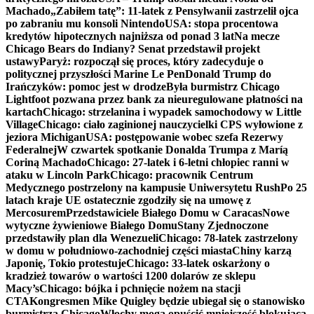
Machado
„Zabiłem tatę”: 11-latek z Pensylwanii zastrzelił ojca
po zabraniu mu konsoli Nintendo
USA: stopa procentowa
kredytów hipotecznych najniższa od ponad 3 lat
Na mecze
Chicago Bears do Indiany? Senat przedstawił projekt
ustawy
Paryż: rozpoczął się proces, który zadecyduje o
politycznej przyszłości Marine Le Pen
Donald Trump do
Irańczyków: pomoc jest w drodze
Była burmistrz Chicago
Lightfoot pozwana przez bank za nieuregulowane płatności na
kartach
Chicago: strzelanina i wypadek samochodowy w Little
Village
Chicago: ciało zaginionej nauczycielki CPS wyłowione z
jeziora Michigan
USA: postępowanie wobec szefa Rezerwy
Federalnej
W czwartek spotkanie Donalda Trumpa z Maríą
Coriną Machado
Chicago: 27-latek i 6-letni chłopiec ranni w
ataku w Lincoln Park
Chicago: pracownik Centrum
Medycznego postrzelony na kampusie Uniwersytetu Rush
Po 25
latach kraje UE ostatecznie zgodziły się na umowę z
Mercosurem
Przedstawiciele Białego Domu w Caracas
Nowe
wytyczne żywieniowe Białego Domu
Stany Zjednoczone
przedstawiły plan dla Wenezueli
Chicago: 78-latek zastrzelony
w domu w południowo-zachodniej części miasta
Chiny karzą
Japonię, Tokio protestuje
Chicago: 33-latek oskarżony o
kradzież towarów o wartości 1200 dolarów ze sklepu
Macy’s
Chicago: bójka i pchnięcie nożem na stacji
CTA
Kongresmen Mike Quigley będzie ubiegał się o stanowisko
burmistrza Chicago
Włochy mogą opuścić mniejszość blokującą