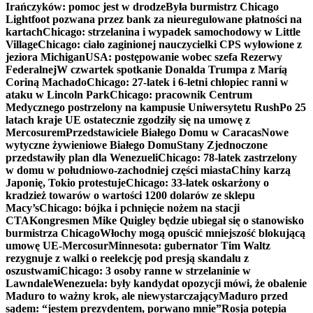
Irańczyków: pomoc jest w drodze
Była burmistrz Chicago
Lightfoot pozwana przez bank za nieuregulowane płatności na
kartach
Chicago: strzelanina i wypadek samochodowy w Little
Village
Chicago: ciało zaginionej nauczycielki CPS wyłowione z
jeziora Michigan
USA: postępowanie wobec szefa Rezerwy
Federalnej
W czwartek spotkanie Donalda Trumpa z Maríą
Coriną Machado
Chicago: 27-latek i 6-letni chłopiec ranni w
ataku w Lincoln Park
Chicago: pracownik Centrum
Medycznego postrzelony na kampusie Uniwersytetu Rush
Po 25
latach kraje UE ostatecznie zgodziły się na umowę z
Mercosurem
Przedstawiciele Białego Domu w Caracas
Nowe
wytyczne żywieniowe Białego Domu
Stany Zjednoczone
przedstawiły plan dla Wenezueli
Chicago: 78-latek zastrzelony
w domu w południowo-zachodniej części miasta
Chiny karzą
Japonię, Tokio protestuje
Chicago: 33-latek oskarżony o
kradzież towarów o wartości 1200 dolarów ze sklepu
Macy’s
Chicago: bójka i pchnięcie nożem na stacji
CTA
Kongresmen Mike Quigley będzie ubiegał się o stanowisko
burmistrza Chicago
Włochy mogą opuścić mniejszość blokującą
umowę UE-Mercosur
Minnesota: gubernator Tim Waltz
rezygnuje z walki o reelekcję pod presją skandalu z
oszustwami
Chicago: 3 osoby ranne w strzelaninie w
Lawndale
Wenezuela: były kandydat opozycji mówi, że obalenie
Maduro to ważny krok, ale niewystarczający
Maduro przed
sądem: “jestem prezydentem, porwano mnie”
Rosja potępia