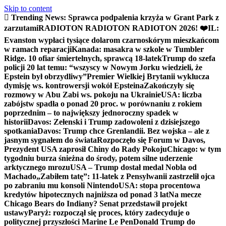
Skip to content
Trending News:
Sprawca podpalenia krzyża w Grant Park z
zarzutami
RADIOTON RADIOTON RADIOTON 2026! ❤️
IL:
Evanston wypłaci tysiące dolarom czarnoskórym mieszkańcom
w ramach reparacji
Kanada: masakra w szkole w Tumbler
Ridge. 10 ofiar śmiertelnych, sprawcą 18-latek
Trump do szefa
policji 20 lat temu: “wszyscy w Nowym Jorku wiedzieli, że
Epstein był obrzydliwy”
Premier Wielkiej Brytanii wyklucza
dymisję ws. kontrowersji wokół Epsteina
Zakończyły się
rozmowy w Abu Zabi ws. pokoju na Ukrainie
USA: liczba
zabójstw spadła o ponad 20 proc. w porównaniu z rokiem
poprzednim – to największy jednoroczny spadek w
historii
Davos: Zełenski i Trump zadowoleni z dzisiejszego
spotkania
Davos: Trump chce Grenlandii. Bez wojska – ale z
jasnym sygnałem do świata
Rozpoczęło się Forum w Davos,
Prezydent USA zaprosił Chiny do Rady Pokoju
Chicago: w tym
tygodniu burza śnieżna do środy, potem silne uderzenie
arktycznego mrozu
USA – Trump dostał medal Nobla od
Machado
„Zabiłem tatę”: 11-latek z Pensylwanii zastrzelił ojca
po zabraniu mu konsoli Nintendo
USA: stopa procentowa
kredytów hipotecznych najniższa od ponad 3 lat
Na mecze
Chicago Bears do Indiany? Senat przedstawił projekt
ustawy
Paryż: rozpoczął się proces, który zadecyduje o
politycznej przyszłości Marine Le Pen
Donald Trump do