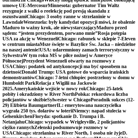
umowę UE-Mercosur
Minnesota: gubernator Tim Waltz
rezygnuje z walki o reelekcję pod presją skandalu z
oszustwami
Chicago: 3 osoby ranne w strzelaninie w
Lawndale
Wenezuela: były kandydat opozycji mówi, że obalenie
Maduro to ważny krok, ale niewystarczający
Maduro przed
sądem: “jestem prezydentem, porwano mnie”
Rosja potępia
USA za akcję w Wenezueli
Chicago: rabunek w sklepie 7-Eleven
w centrum miasta
Msze święte w Bazylice Św. Jacka – niedzielne
na naszej antenie!
USA: udaremniony zamach terrorystyczny w
Sylwestra
W tym roku MŚ w piłce nożnej w Ameryce
Północnej
Prezydent Wenezueli otwarty na rozmowy z
USA
Chiny: podatek od antykoncepcji ma być sposobem na
dzietność
Donald Trump: USA gotowe do wsparcia irańskich
demonstrantów
Chicago: 7-letni chłopiec postrzelony w domu w
Humboldt Park
Relacja z Wigilii na Jackowie
2025.
Amerykańskie wejście w nowy rok
Chicago: 25-latek
pobity i okradziony w River North
Polska: rekordowa liczba
policjantów w służbie
Sylwester w Chicago
Poradnik sukces (12-
29) Elżbieta Baumgartner
IL: emerytowana nauczycielka
wygrała 250 tys. dolarów w loterii
Niemcy: napad stulecia w
Gelsenkirchen
Floryda: spotkanie D. Trumpa i B.
Netanjahu
Chicago: wypadek w Wrigleyville, 2 policjantów
ciężko rannych
Zełenski podsumowuje rozmowy w
USA
Chicago: strzelanina w River North, 1 osoba nie żyje
D.