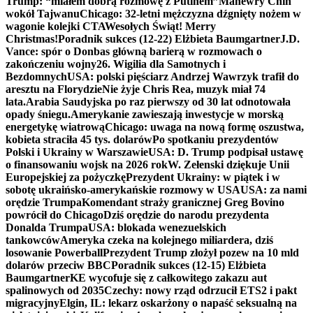
Trump: “miałem dobrą rozmowę z Putinem”
Manewry Chin
wokół Tajwanu
Chicago: 32-letni mężczyzna dźgnięty nożem w
wagonie kolejki CTA
Wesołych Świąt! Merry
Christmas!
Poradnik sukces (12-22) Elżbieta Baumgartner
J.D.
Vance: spór o Donbas główną barierą w rozmowach o
zakończeniu wojny
26. Wigilia dla Samotnych i
Bezdomnych
USA: polski pięściarz Andrzej Wawrzyk trafił do
aresztu na Florydzie
Nie żyje Chris Rea, muzyk miał 74
lata.
Arabia Saudyjska po raz pierwszy od 30 lat odnotowała
opady śniegu.
Amerykanie zawieszają inwestycje w morską
energetykę wiatrową
Chicago: uwaga na nową formę oszustwa,
kobieta straciła 45 tys. dolarów
Po spotkaniu prezydentów
Polski i Ukrainy w Warszawie
USA: D. Trump podpisał ustawę
o finansowaniu wojsk na 2026 rok
W. Zełenski dziękuje Unii
Europejskiej za pożyczkę
Prezydent Ukrainy: w piątek i w
sobotę ukraińsko-amerykańskie rozmowy w USA
USA: za nami
orędzie Trumpa
Komendant straży granicznej Greg Bovino
powrócił do Chicago
Dziś orędzie do narodu prezydenta
Donalda Trumpa
USA: blokada wenezuelskich
tankowców
Ameryka czeka na kolejnego miliardera, dziś
losowanie Powerball
Prezydent Trump złożył pozew na 10 mld
dolarów przeciw BBC
Poradnik sukces (12-15) Elżbieta
Baumgartner
KE wycofuje się z całkowitego zakazu aut
spalinowych od 2035
Czechy: nowy rząd odrzucił ETS2 i pakt
migracyjny
Elgin, IL: lekarz oskarżony o napaść seksualną na