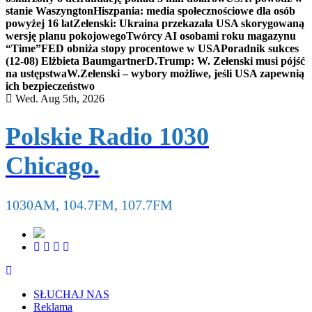
stanie Waszyngton
Hiszpania: media społecznościowe dla osób
powyżej 16 lat
Zełenski: Ukraina przekazała USA skorygowaną
wersję planu pokojowego
Twórcy AI osobami roku magazynu
“Time”
FED obniża stopy procentowe w USA
Poradnik sukces
(12-08) Elżbieta Baumgartner
D.Trump: W. Zełenski musi pójść
na ustępstwa
W.Zełenski – wybory możliwe, jeśli USA zapewnią
ich bezpieczeństwo
Wed. Aug 5th, 2026
Polskie Radio 1030
Chicago.
1030AM, 104.7FM, 107.7FM
SŁUCHAJ NAS
Reklama