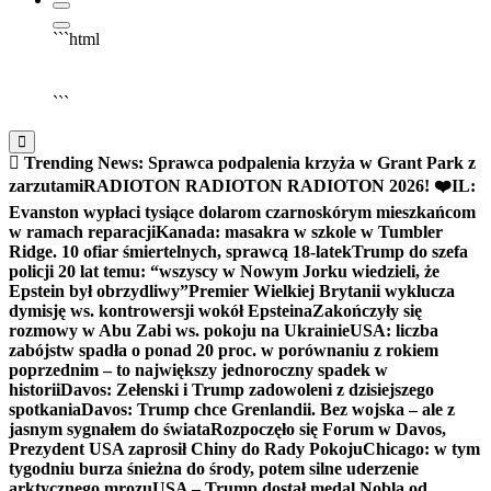
```html
▶
Kliknij PLAY, aby słuchać
🔈
🔊
```
Trending News:
Sprawca podpalenia krzyża w Grant Park z
zarzutami
RADIOTON RADIOTON RADIOTON 2026! ❤️
IL:
Evanston wypłaci tysiące dolarom czarnoskórym mieszkańcom
w ramach reparacji
Kanada: masakra w szkole w Tumbler
Ridge. 10 ofiar śmiertelnych, sprawcą 18-latek
Trump do szefa
policji 20 lat temu: “wszyscy w Nowym Jorku wiedzieli, że
Epstein był obrzydliwy”
Premier Wielkiej Brytanii wyklucza
dymisję ws. kontrowersji wokół Epsteina
Zakończyły się
rozmowy w Abu Zabi ws. pokoju na Ukrainie
USA: liczba
zabójstw spadła o ponad 20 proc. w porównaniu z rokiem
poprzednim – to największy jednoroczny spadek w
historii
Davos: Zełenski i Trump zadowoleni z dzisiejszego
spotkania
Davos: Trump chce Grenlandii. Bez wojska – ale z
jasnym sygnałem do świata
Rozpoczęło się Forum w Davos,
Prezydent USA zaprosił Chiny do Rady Pokoju
Chicago: w tym
tygodniu burza śnieżna do środy, potem silne uderzenie
arktycznego mrozu
USA – Trump dostał medal Nobla od