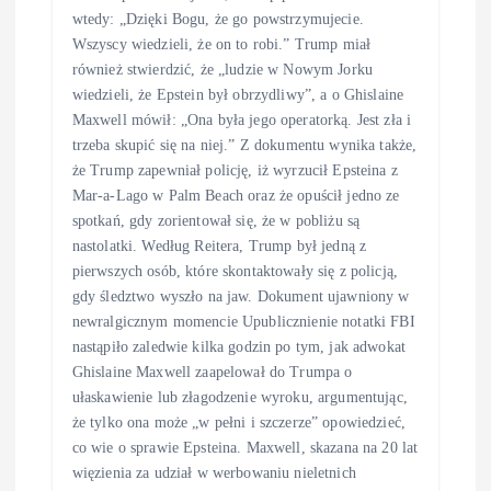
wtedy: „Dzięki Bogu, że go powstrzymujecie.
Wszyscy wiedzieli, że on to robi.” Trump miał
również stwierdzić, że „ludzie w Nowym Jorku
wiedzieli, że Epstein był obrzydliwy”, a o Ghislaine
Maxwell mówił: „Ona była jego operatorką. Jest zła i
trzeba skupić się na niej.” Z dokumentu wynika także,
że Trump zapewniał policję, iż wyrzucił Epsteina z
Mar-a-Lago w Palm Beach oraz że opuścił jedno ze
spotkań, gdy zorientował się, że w pobliżu są
nastolatki. Według Reitera, Trump był jedną z
pierwszych osób, które skontaktowały się z policją,
gdy śledztwo wyszło na jaw. Dokument ujawniony w
newralgicznym momencie Upublicznienie notatki FBI
nastąpiło zaledwie kilka godzin po tym, jak adwokat
Ghislaine Maxwell zaapelował do Trumpa o
ułaskawienie lub złagodzenie wyroku, argumentując,
że tylko ona może „w pełni i szczerze” opowiedzieć,
co wie o sprawie Epsteina. Maxwell, skazana na 20 lat
więzienia za udział w werbowaniu nieletnich