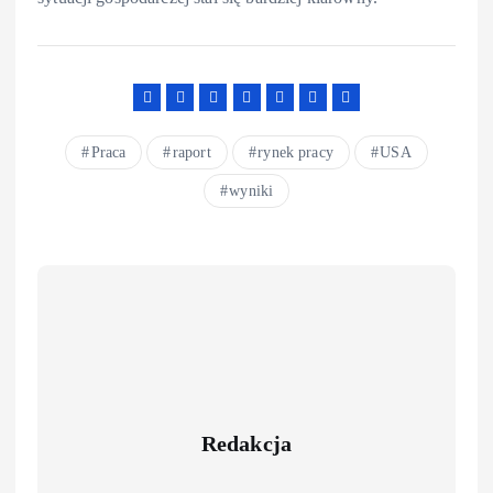
Praca
raport
rynek pracy
USA
wyniki
Redakcja