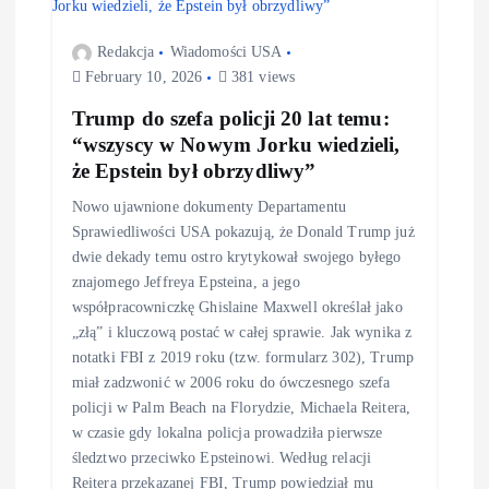
g
Redakcja
Wiadomości USA
a
February 10, 2026
381 views
Trump do szefa policji 20 lat temu:
t
“wszyscy w Nowym Jorku wiedzieli,
że Epstein był obrzydliwy”
i
Nowo ujawnione dokumenty Departamentu
o
Sprawiedliwości USA pokazują, że Donald Trump już
dwie dekady temu ostro krytykował swojego byłego
n
znajomego Jeffreya Epsteina, a jego
współpracowniczkę Ghislaine Maxwell określał jako
„złą” i kluczową postać w całej sprawie. Jak wynika z
notatki FBI z 2019 roku (tzw. formularz 302), Trump
miał zadzwonić w 2006 roku do ówczesnego szefa
policji w Palm Beach na Florydzie, Michaela Reitera,
w czasie gdy lokalna policja prowadziła pierwsze
śledztwo przeciwko Epsteinowi. Według relacji
Reitera przekazanej FBI, Trump powiedział mu