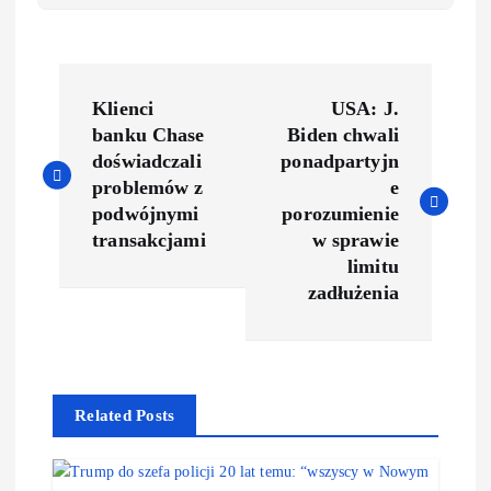
P
Klienci
USA: J.
o
banku Chase
Biden chwali
doświadczali
ponadpartyjn
s
problemów z
e
podwójnymi
porozumienie
t
transakcjami
w sprawie
limitu
n
zadłużenia
a
v
Related Posts
i