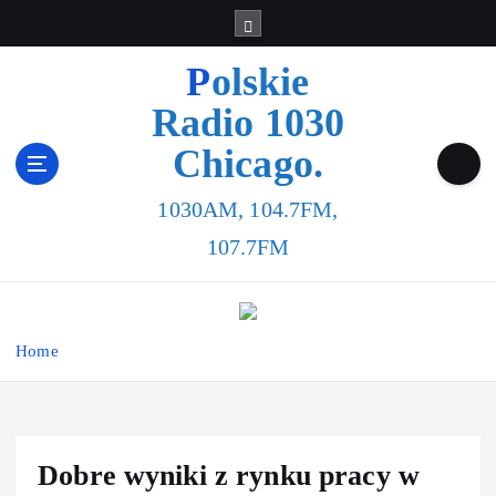
S
k
i
Polskie
p
Radio 1030
t
o
Chicago.
c
o
1030AM, 104.7FM,
n
t
107.7FM
e
n
t
Home
Dobre wyniki z rynku pracy w