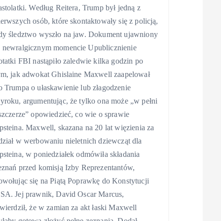
astolatki. Według Reitera, Trump był jedną z
ierwszych osób, które skontaktowały się z policją,
dy śledztwo wyszło na jaw. Dokument ujawniony
 newralgicznym momencie Upublicznienie
otatki FBI nastąpiło zaledwie kilka godzin po
ym, jak adwokat Ghislaine Maxwell zaapelował
o Trumpa o ułaskawienie lub złagodzenie
yroku, argumentując, że tylko ona może „w pełni
 szczerze” opowiedzieć, co wie o sprawie
psteina. Maxwell, skazana na 20 lat więzienia za
dział w werbowaniu nieletnich dziewcząt dla
psteina, w poniedziałek odmówiła składania
eznań przed komisją Izby Reprezentantów,
owołując się na Piątą Poprawkę do Konstytucji
SA. Jej prawnik, David Oscar Marcus,
twierdził, że w zamian za akt łaski Maxwell
yłaby gotowa złożyć pełne zeznania. Dodał