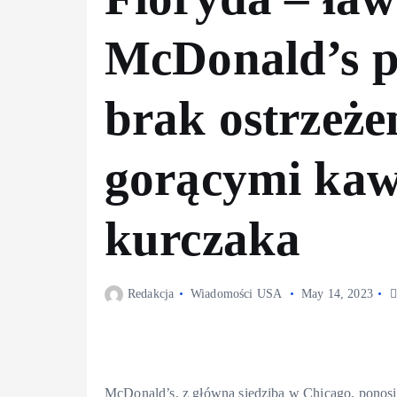
McDonald’s p
brak ostrzeże
gorącymi ka
kurczaka
Redakcja
Wiadomości USA
May 14, 2023
McDonald’s, z główna siedzibą w Chicago, ponosi 