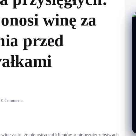
onosi winę za
nia przed
wałkami
0 Comments
winę za to, że nie ostrzegał klientów o niebezpieczeństwach