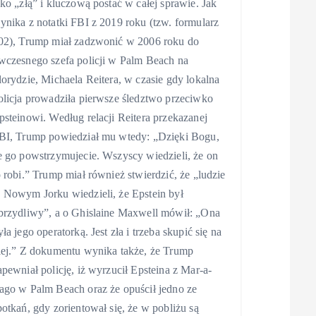
ako „złą” i kluczową postać w całej sprawie. Jak
ynika z notatki FBI z 2019 roku (tzw. formularz
02), Trump miał zadzwonić w 2006 roku do
wczesnego szefa policji w Palm Beach na
lorydzie, Michaela Reitera, w czasie gdy lokalna
olicja prowadziła pierwsze śledztwo przeciwko
psteinowi. Według relacji Reitera przekazanej
BI, Trump powiedział mu wtedy: „Dzięki Bogu,
e go powstrzymujecie. Wszyscy wiedzieli, że on
o robi.” Trump miał również stwierdzić, że „ludzie
 Nowym Jorku wiedzieli, że Epstein był
brzydliwy”, a o Ghislaine Maxwell mówił: „Ona
yła jego operatorką. Jest zła i trzeba skupić się na
iej.” Z dokumentu wynika także, że Trump
apewniał policję, iż wyrzucił Epsteina z Mar-a-
ago w Palm Beach oraz że opuścił jedno ze
potkań, gdy zorientował się, że w pobliżu są