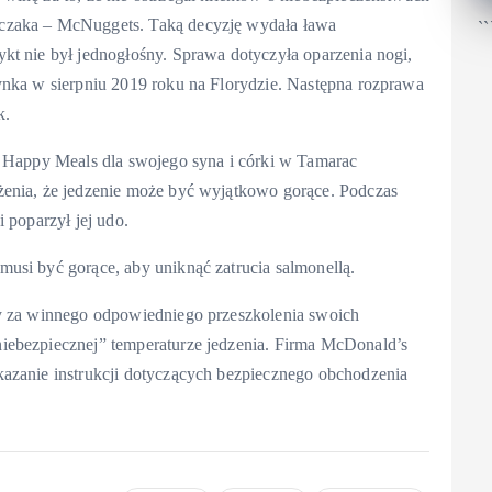
czaka – McNuggets. Taką decyzję wydała ława
``
kt nie był jednogłośny. Sprawa dotyczyła oparzenia nogi,
ynka w sierpniu 2019 roku na Florydzie. Następna rozprawa
k.
a Happy Meals dla swojego syna i córki w Tamarac
żenia, że jedzenie może być wyjątkowo gorące. Podczas
 poparzył jej udo.
usi być gorące, aby uniknąć zatrucia salmonellą.
ny za winnego odpowiedniego przeszkolenia swoich
iebezpiecznej” temperaturze jedzenia. Firma McDonald’s
kazanie instrukcji dotyczących bezpiecznego obchodzenia