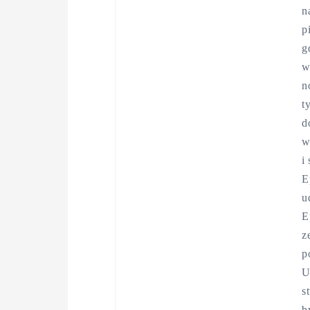
n
p
g
w
n
t
d
w
i
E
u
E
z
p
U
s
b