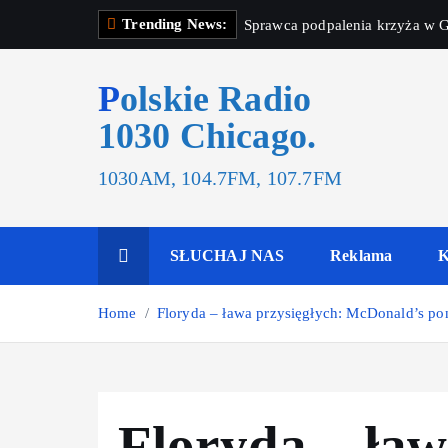
Trending News:
Sprawca podpalenia krzyża w G
Polskie Radio
1030 Chicago.
1030AM, 104.7FM, 107.7FM
SŁUCHAJ NAS
Reklama
K
Home
Floryda – ława przysięgłych: McDonald’s po
Floryda – ław