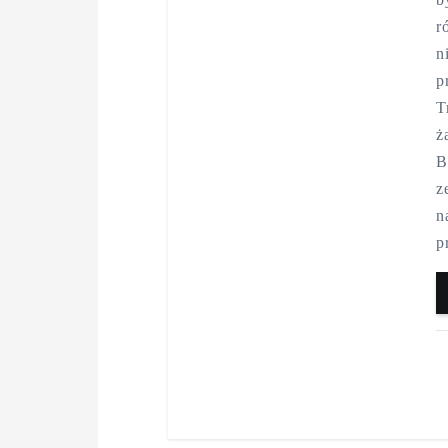
r
n
p
T
ż
B
z
n
p