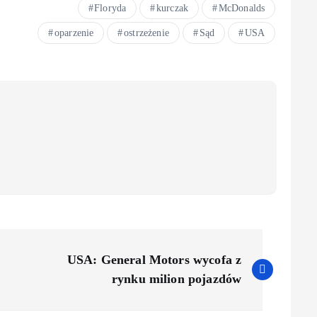
Floryda
kurczak
McDonalds
oparzenie
ostrzeżenie
Sąd
USA
USA: General Motors wycofa z
rynku milion pojazdów