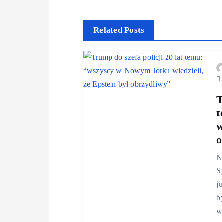
Related Posts
T
t
w
o
N
S
j
b
w