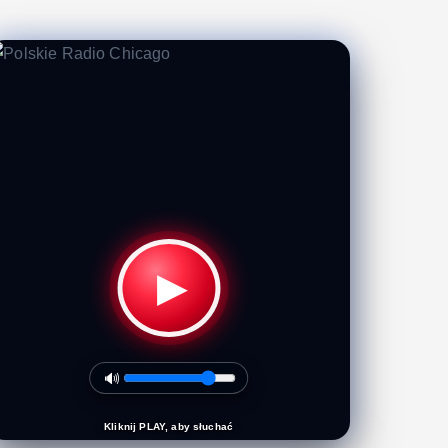
▶
🔊
Kliknij PLAY, aby słuchać