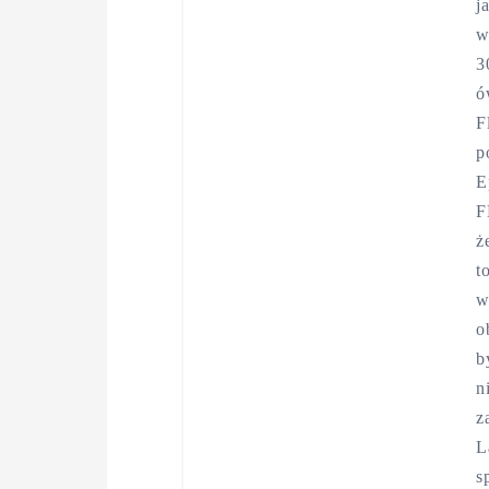
j
w
3
ó
F
p
E
F
ż
t
w
o
b
n
z
L
s