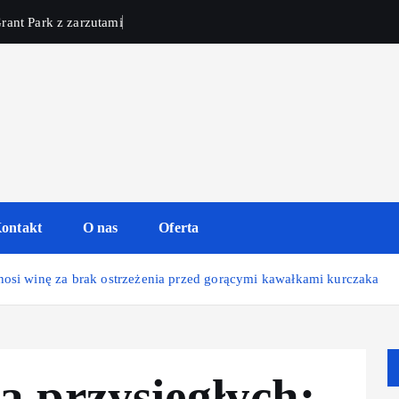
rant Park z zarzutami
ontakt
O nas
Oferta
nosi winę za brak ostrzeżenia przed gorącymi kawałkami kurczaka
a przysięgłych: