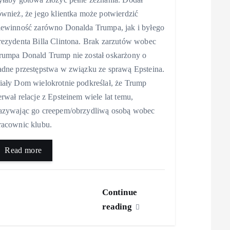
ównież, że jego klientka może potwierdzić
iewinność zarówno Donalda Trumpa, jak i byłego
rezydenta Billa Clintona. Brak zarzutów wobec
rumpa Donald Trump nie został oskarżony o
adne przestępstwa w związku ze sprawą Epsteina.
iały Dom wielokrotnie podkreślał, że Trump
erwał relacje z Epsteinem wiele lat temu,
azywając go creepem/obrzydliwą osobą wobec
racownic klubu.
Read more
Continue
reading