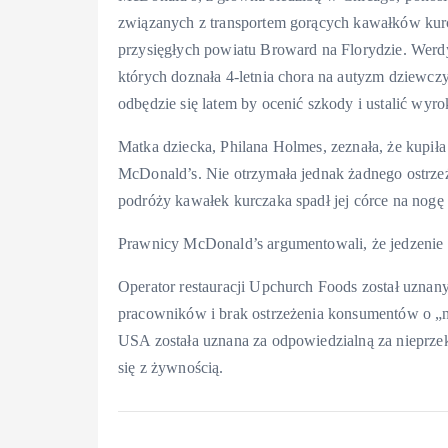
związanych z transportem gorących kawałków kur
przysięgłych powiatu Broward na Florydzie. Werdy
których doznała 4-letnia chora na autyzm dziewcz
odbędzie się latem by ocenić szkody i ustalić wyro
Matka dziecka, Philana Holmes, zeznała, że kupił
McDonald’s. Nie otrzymała jednak żadnego ostrze
podróży kawałek kurczaka spadł jej córce na nogę i
Prawnicy McDonald’s argumentowali, że jedzenie m
Operator restauracji Upchurch Foods został uzna
pracowników i brak ostrzeżenia konsumentów o „n
USA została uznana za odpowiedzialną za nieprze
się z żywnością.