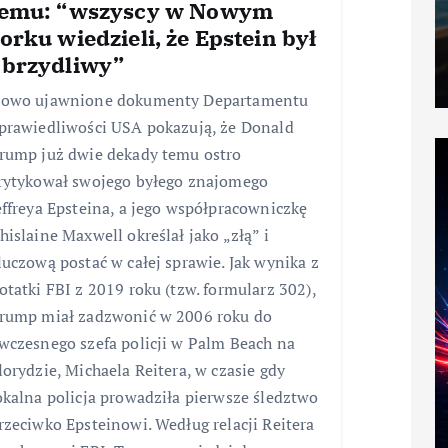
temu: “wszyscy w Nowym
orku wiedzieli, że Epstein był
obrzydliwy”
owo ujawnione dokumenty Departamentu
prawiedliwości USA pokazują, że Donald
rump już dwie dekady temu ostro
rytykował swojego byłego znajomego
effreya Epsteina, a jego współpracowniczkę
hislaine Maxwell określał jako „złą” i
luczową postać w całej sprawie. Jak wynika z
otatki FBI z 2019 roku (tzw. formularz 302),
rump miał zadzwonić w 2006 roku do
wczesnego szefa policji w Palm Beach na
lorydzie, Michaela Reitera, w czasie gdy
okalna policja prowadziła pierwsze śledztwo
rzeciwko Epsteinowi. Według relacji Reitera