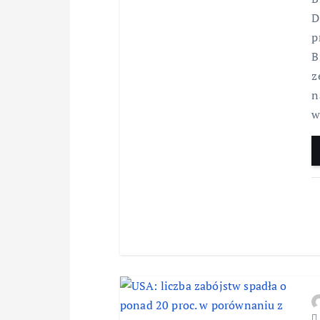
D
p
B
z
n
w