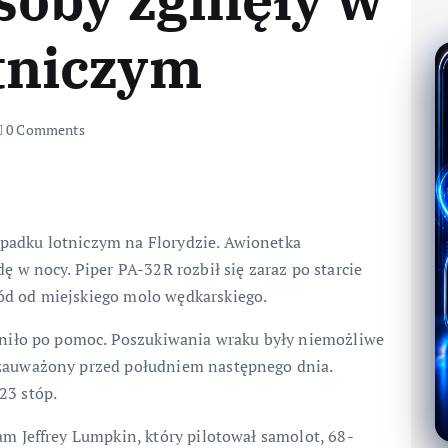
tniczym
0 Comments
padku lotniczym na Florydzie. Awionetka
ę w nocy. Piper PA-32R rozbił się zaraz po starcie
ód od miejskiego molo wędkarskiego.
woniło po pomoc. Poszukiwania wraku były niemożliwe
 zauważony przed południem następnego dnia.
23 stóp.
am Jeffrey Lumpkin, który pilotował samolot, 68-