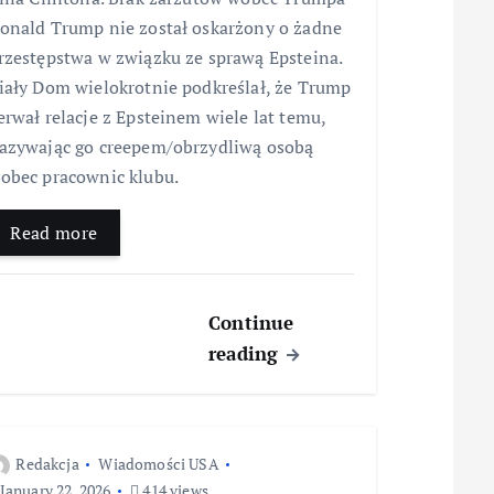
onald Trump nie został oskarżony o żadne
rzestępstwa w związku ze sprawą Epsteina.
iały Dom wielokrotnie podkreślał, że Trump
erwał relacje z Epsteinem wiele lat temu,
azywając go creepem/obrzydliwą osobą
obec pracownic klubu.
Read more
Continue
reading
Redakcja
Wiadomości USA
January 22, 2026
414 views