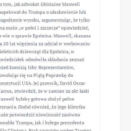
o tym, jak adwokat Ghislaine Maxwell
aapelował do Trumpa o ułaskawienie lub
łagodzenie wyroku, argumentując, że tylko
na może „w pełni i szczerze” opowiedzieć,
o wie o sprawie Epsteina. Maxwell, skazana
a 20 lat więzienia za udział w werbowaniu
ieletnich dziewcząt dla Epsteina, w
oniedziałek odmówiła składania zeznań
rzed komisją Izby Reprezentantów,
owołując się na Piątą Poprawkę do
onstytucji USA. Jej prawnik, David Oscar
arcus, stwierdził, że w zamian za akt łaski
axwell byłaby gotowa złożyć pełne
eznania. Dodał również, że jego klientka
oże potwierdzić niewinność zarówno
onalda Trumpa, jak i byłego prezydenta
illa Clintona. Brak zarzutów wobec Trumpa