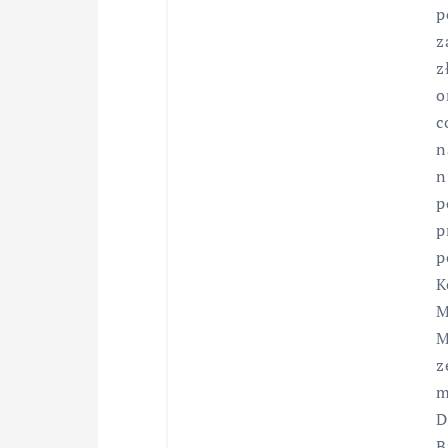
p
z
z
o
c
n
n
p
p
p
K
M
M
z
m
D
B