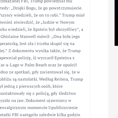
rzekazanej FBI, Trump powiedział mu
tedy: „Dzięki Bogu, że go powstrzymujecie.
szyscy wiedzieli, że on to robi.” Trump miał
ównież stwierdzić, że „ludzie w Nowym
orku wiedzieli, że Epstein był obrzydliwy”, a
 Ghislaine Maxwell mówił: „Ona była jego
peratorką. Jest zła i trzeba skupić się na
iej.” Z dokumentu wynika także, że Trump
apewniał policję, iż wyrzucił Epsteina z
ar-a-Lago w Palm Beach oraz że opuścił
edno ze spotkań, gdy zorientował się, że w
obliżu są nastolatki. Według Reitera, Trump
ył jedną z pierwszych osób, które
kontaktowały się z policją, gdy śledztwo
yszło na jaw. Dokument ujawniony w
ewralgicznym momencie Upublicznienie
otatki FBI nastąpiło zaledwie kilka godzin