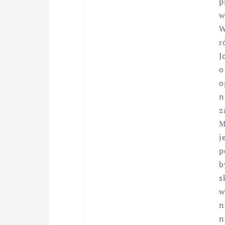
p
w
W
r
J
o
o
n
z
M
j
p
b
s
w
n
n