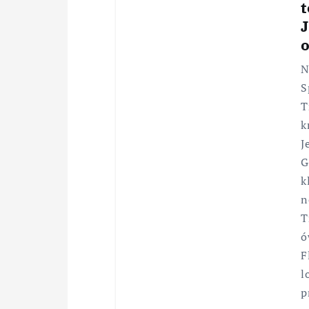
J
N
S
T
k
J
G
k
n
T
ó
F
l
p