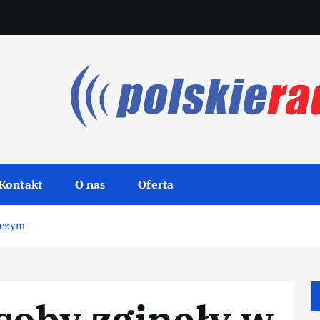
Kontakt
O nas
Oferta
iczym
soby zginęły w