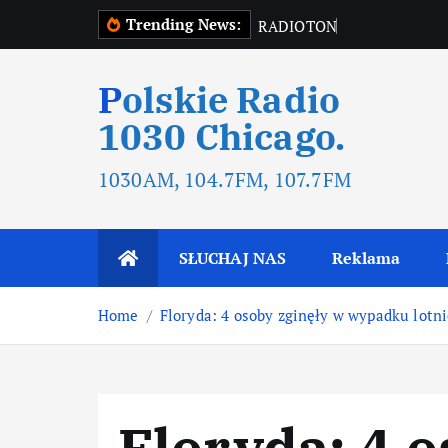
Trending News:
R
A
D
I
O
T
O
N
R
A
D
I
O
T
O
Polskie Radio
1030 Chicago.
1030AM, 104.7FM, 107.7FM
SŁUCHAJ NAS
Reklama
Home
Floryda: 4 osoby zginęły w wypadku lotn
Floryda: 4 o