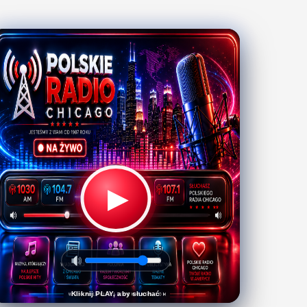
▶
Kliknij PLAY, aby słuchać