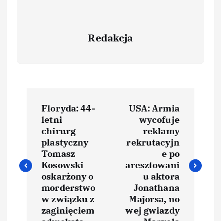
Redakcja
Floryda: 44-
USA: Armia
letni
wycofuje
chirurg
reklamy
plastyczny
rekrutacyjn
Tomasz
e po
Kosowski
aresztowani
oskarżony o
u aktora
morderstwo
Jonathana
w związku z
Majorsa, no
zaginięciem
wej gwiazdy