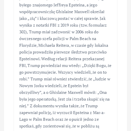
byłego znajomego Jeffreya Epsteina, a jego
współpracowniczkę Ghislaine Maxwell określał
jako „złą” i kluczową postać w całej sprawie. Jak
wynika z notatki FBI z 2019 roku (tzw. formularz
302), Trump miał zadzwonić w 2006 roku do
ówczesnego szefa policji w Palm Beach na
Florydzie, Michaela Reitera, w czasie gdy lokalna
policja prowadziła pierwsze śledztwo przeciwko
Epsteinowi. Według relacji Reitera przekazanej
FBI, Trump powiedział mu wtedy: „Dzięki Bogu, że
go powstrzymujecie. Wszyscy wiedzieli, że on to
robi.” Trump miał również stwierdzić, że „ludzie w
Nowym Jorku wiedzieli, że Epstein był
obrzydliwy”, a o Ghislaine Maxwell mówił: „Ona
była jego operatorką. Jest zła i trzeba skupić się na
niej.” Z dokumentu wynika także, że Trump
zapewniał policję, iż wyrzucił Epsteina z Mar-a-
Lago w Palm Beach oraz że opuścił jedno ze
spotkań, gdy zorientował się, że w pobliżu są