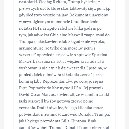
nastolatki. Według Reitera, Trump był jedną z
pierwszych osób, które skontaktowały się z policją,
gdy śledztwo wyszło na jaw. Dokument ujawniony
w newralgicznym momencie Upublicznienie
notatki FBI nastąpiło zaledwie kilka godzin po
tym, jak adwokat Ghislaine Maxwell zaapelował do
Trumpa o ułaskawienie lub złagodzenie wyroku,
argumentując, że tylko ona może „w pełni i
szczerze” opowiedzieć, co wie o sprawie Epsteina.
Maxwell, skazana na 20 lat więzienia za udział w
werbowaniu nieletnich dziewcząt dla Epsteina, w
poniedziałek odmówiła składania zeznań przed
komisją Izby Reprezentantów, powołując się na
Piątą Poprawkę do Konstytucji USA. Jej prawnik,
David Oscar Marcus, stwierdził, że w zamian za akt
łaski Maxwell byłaby gotowa złożyć pełne
zeznania. Dodał również, że jego klientka może
potwierdzić niewinność zarówno Donalda Trumpa,
jak i byłego prezydenta Billa Clintona. Brak
zarzutów wobec Trumpa Donald Trump nie został