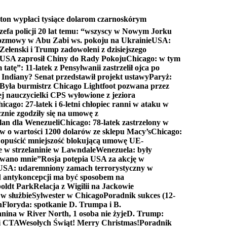
ton wypłaci tysiące dolarom czarnoskórym
efa policji 20 lat temu: “wszyscy w Nowym Jorku
rozmowy w Abu Zabi ws. pokoju na Ukrainie
USA:
Zełenski i Trump zadowoleni z dzisiejszego
 USA zaprosił Chiny do Rady Pokoju
Chicago: w tym
tatę”: 11-latek z Pensylwanii zastrzelił ojca po
Indiany? Senat przedstawił projekt ustawy
Paryż:
Była burmistrz Chicago Lightfoot pozwana przez
ej nauczycielki CPS wyłowione z jeziora
icago: 27-latek i 6-letni chłopiec ranni w ataku w
cznie zgodziły się na umowę z
lan dla Wenezueli
Chicago: 78-latek zastrzelony w
w o wartości 1200 dolarów ze sklepu Macy’s
Chicago:
opuścić mniejszość blokującą umowę UE-
e w strzelaninie w Lawndale
Wenezuela: były
rwano mnie”
Rosja potępia USA za akcję w
USA: udaremniony zamach terrorystyczny w
d antykoncepcji ma być sposobem na
boldt Park
Relacja z Wigilii na Jackowie
 w służbie
Sylwester w Chicago
Poradnik sukces (12-
n
Floryda: spotkanie D. Trumpa i B.
anina w River North, 1 osoba nie żyje
D. Trump:
ki CTA
Wesołych Świąt! Merry Christmas!
Poradnik