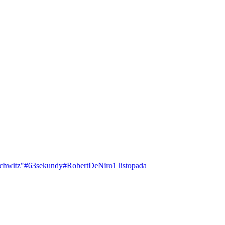
chwitz"
#63sekundy
#RobertDeNiro
1 listopada