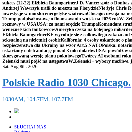
sukces (12-22) Elżbieta Baumgartner
J.D. Vance: spór o Donbas
Andrzej Wawrzyk trafił do aresztu na Florydzie
Nie żyje Chris R
inwestycje w morską energetykę wiatrową
Chicago: uwaga na now
Trump podpisał ustawę o finansowaniu wojsk na 2026 rok
W. Zeł
rozmowy w USA
USA: za nami orędzie Trumpa
Komendant straż
wenezuelskich tankowców
Ameryka czeka na kolejnego miliarder
Elżbieta Baumgartner
KE wycofuje się z całkowitego zakazu aut
seksualną na nieletniej osobie
Kalifornia: 4 osoby oskarżone o 
bezpieczeństwa dla Ukrainy na wzór Art.5 NATO
Polska: notari
oskarżony o defraudację ponad 3 mln dolarów
USA: powódź w s
skorygowaną wersję planu pokojowego
Twórcy AI osobami rok
Zełenski musi pójść na ustępstwa
W.Zełenski – wybory możliwe, j
Sat. Aug 8th, 2026
Polskie Radio 1030 Chicago.
1030AM, 104.7FM, 107.7FM
SŁUCHAJ NAS