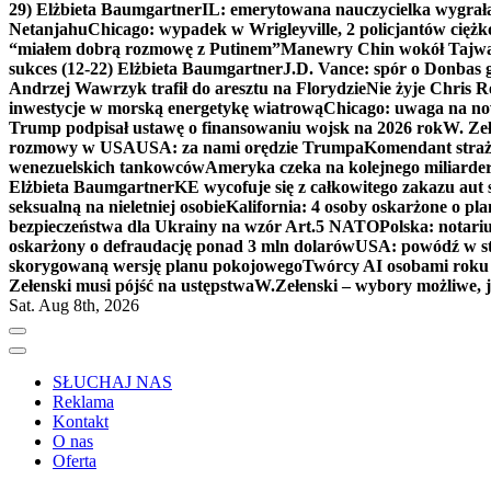
29) Elżbieta Baumgartner
IL: emerytowana nauczycielka wygrała 
Netanjahu
Chicago: wypadek w Wrigleyville, 2 policjantów cięż
“miałem dobrą rozmowę z Putinem”
Manewry Chin wokół Tajw
sukces (12-22) Elżbieta Baumgartner
J.D. Vance: spór o Donbas
Andrzej Wawrzyk trafił do aresztu na Florydzie
Nie żyje Chris R
inwestycje w morską energetykę wiatrową
Chicago: uwaga na now
Trump podpisał ustawę o finansowaniu wojsk na 2026 rok
W. Zeł
rozmowy w USA
USA: za nami orędzie Trumpa
Komendant straż
wenezuelskich tankowców
Ameryka czeka na kolejnego miliarder
Elżbieta Baumgartner
KE wycofuje się z całkowitego zakazu aut
seksualną na nieletniej osobie
Kalifornia: 4 osoby oskarżone o 
bezpieczeństwa dla Ukrainy na wzór Art.5 NATO
Polska: notari
oskarżony o defraudację ponad 3 mln dolarów
USA: powódź w s
skorygowaną wersję planu pokojowego
Twórcy AI osobami rok
Zełenski musi pójść na ustępstwa
W.Zełenski – wybory możliwe, j
Sat. Aug 8th, 2026
SŁUCHAJ NAS
Reklama
Kontakt
O nas
Oferta