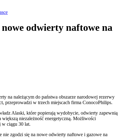
asce
a nowe odwierty naftowe na
rty na należącym do państwa obszarze narodowej rezerwy
t, przeprowadzi w trzech miejscach firma ConocoPhilips.
z Alaski, które popierają wydobycie, odwierty zapewnią
 większą niezależność energetyczną. Możliwości
w ciągu 30 lat.
 nie zgodzi się na nowe odwierty naftowe i gazowe na