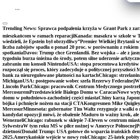
```
Trending News:
Sprawca podpalenia krzyża w Grant Park z zar
mieszkańcom w ramach reparacji
Kanada: masakra w szkole w Tu
wiedzieli, że Epstein był obrzydliwy”
Premier Wielkiej Brytanii w
liczba zabójstw spadła o ponad 20 proc. w porównaniu z rokiem 
spotkania
Davos: Trump chce Grenlandii. Bez wojska – ale z jas
tygodniu burza śnieżna do środy, potem silne uderzenie arktycz
zabraniu mu konsoli Nintendo
USA: stopa procentowa kredytów h
rozpoczął się proces, który zadecyduje o politycznej przyszłości
bank za nieuregulowane płatności na kartach
Chicago: strzelani
Michigan
USA: postępowanie wobec szefa Rezerwy Federalnej
W 
Lincoln Park
Chicago: pracownik Centrum Medycznego postrzel
Mercosurem
Przedstawiciele Białego Domu w Caracas
Nowe wyty
domu w południowo-zachodniej części miasta
Chiny karzą Japoni
bójka i pchnięcie nożem na stacji CTA
Kongresmen Mike Quigley b
Mercosur
Minnesota: gubernator Tim Waltz rezygnuje z walki o 
kandydat opozycji mówi, że obalenie Maduro to ważny krok, ale
Wenezueli
Chicago: rabunek w sklepie 7-Eleven w centrum miast
Sylwestra
W tym roku MŚ w piłce nożnej w Ameryce Północnej
P
dzietność
Donald Trump: USA gotowe do wsparcia irańskich de
2025.
Amerykańskie wejście w nowy rok
Chicago: 25-latek pobit