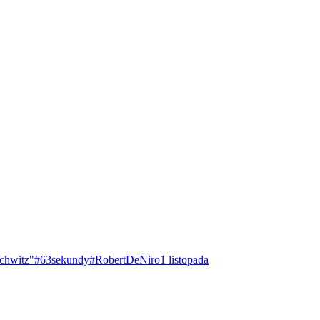
chwitz"
#63sekundy
#RobertDeNiro
1 listopada