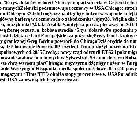
250 tys. dolarów w loterii
Niemcy: napad stulecia w Gelsenkirche
ko rannych
Zełenski podsumowuje rozmowy w USA
Chicago: strzel
anu
Chicago: 32-letni mężczyzna dźgnięty nożem w wagonie kolej
 główną barierą w rozmowach o zakończeniu wojny
26. Wigilia dl
ea, muzyk miał 74 lata.
Arabia Saudyjska po raz pierwszy od 30 la
ą formę oszustwa, kobieta straciła 45 tys. dolarów
Po spotkaniu 
enski dziękuje Unii Europejskiej za pożyczkę
Prezydent Ukrainy: 
y granicznej Greg Bovino powrócił do Chicago
Dziś orędzie do n
a, dziś losowanie Powerball
Prezydent Trump złożył pozew na 10
 spalinowych od 2035
Czechy: nowy rząd odrzucił ETS2 i pakt mig
planowanie ataków bombowych w Sylwestra
USA: morderstwo Roba Re
usze chcą wzrostu płac
Chicago: mężczyzna dźgnięty nożem w Burg
tanie Waszyngton
Hiszpania: media społecznościowe dla osób powyż
u magazynu “Time”
FED obniża stopy procentowe w USA
Poradnik
eśli USA zapewnią ich bezpieczeństwo