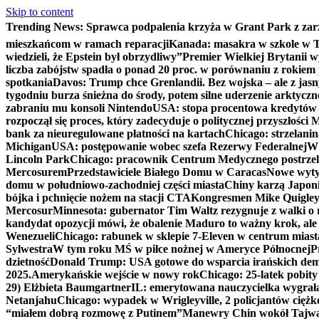
Skip to content
Trending News:
Sprawca podpalenia krzyża w Grant Park z zar
mieszkańcom w ramach reparacji
Kanada: masakra w szkole w Tu
wiedzieli, że Epstein był obrzydliwy”
Premier Wielkiej Brytanii w
liczba zabójstw spadła o ponad 20 proc. w porównaniu z rokiem 
spotkania
Davos: Trump chce Grenlandii. Bez wojska – ale z jas
tygodniu burza śnieżna do środy, potem silne uderzenie arktycz
zabraniu mu konsoli Nintendo
USA: stopa procentowa kredytów h
rozpoczął się proces, który zadecyduje o politycznej przyszłości
bank za nieuregulowane płatności na kartach
Chicago: strzelani
Michigan
USA: postępowanie wobec szefa Rezerwy Federalnej
W 
Lincoln Park
Chicago: pracownik Centrum Medycznego postrzel
Mercosurem
Przedstawiciele Białego Domu w Caracas
Nowe wyty
domu w południowo-zachodniej części miasta
Chiny karzą Japoni
bójka i pchnięcie nożem na stacji CTA
Kongresmen Mike Quigley b
Mercosur
Minnesota: gubernator Tim Waltz rezygnuje z walki o 
kandydat opozycji mówi, że obalenie Maduro to ważny krok, ale
Wenezueli
Chicago: rabunek w sklepie 7-Eleven w centrum miast
Sylwestra
W tym roku MŚ w piłce nożnej w Ameryce Północnej
P
dzietność
Donald Trump: USA gotowe do wsparcia irańskich de
2025.
Amerykańskie wejście w nowy rok
Chicago: 25-latek pobit
29) Elżbieta Baumgartner
IL: emerytowana nauczycielka wygrała 
Netanjahu
Chicago: wypadek w Wrigleyville, 2 policjantów cięż
“miałem dobrą rozmowę z Putinem”
Manewry Chin wokół Tajw