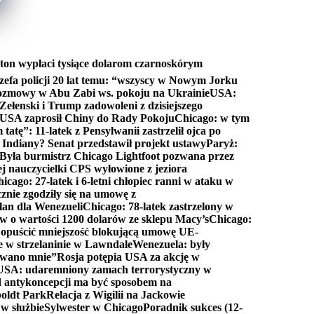
ton wypłaci tysiące dolarom czarnoskórym
efa policji 20 lat temu: “wszyscy w Nowym Jorku
rozmowy w Abu Zabi ws. pokoju na Ukrainie
USA:
Zełenski i Trump zadowoleni z dzisiejszego
 USA zaprosił Chiny do Rady Pokoju
Chicago: w tym
tatę”: 11-latek z Pensylwanii zastrzelił ojca po
Indiany? Senat przedstawił projekt ustawy
Paryż:
Była burmistrz Chicago Lightfoot pozwana przez
ej nauczycielki CPS wyłowione z jeziora
icago: 27-latek i 6-letni chłopiec ranni w ataku w
cznie zgodziły się na umowę z
lan dla Wenezueli
Chicago: 78-latek zastrzelony w
w o wartości 1200 dolarów ze sklepu Macy’s
Chicago:
opuścić mniejszość blokującą umowę UE-
e w strzelaninie w Lawndale
Wenezuela: były
rwano mnie”
Rosja potępia USA za akcję w
USA: udaremniony zamach terrorystyczny w
d antykoncepcji ma być sposobem na
boldt Park
Relacja z Wigilii na Jackowie
 w służbie
Sylwester w Chicago
Poradnik sukces (12-