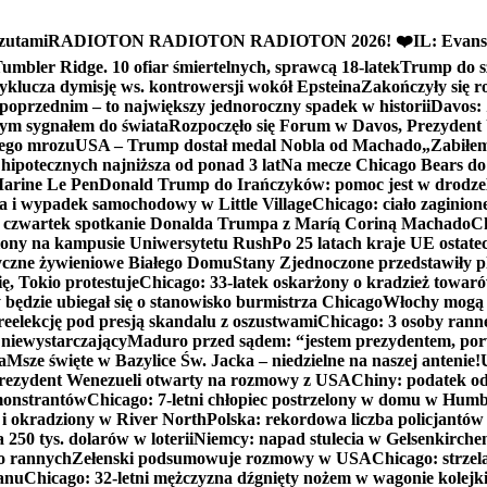
zutami
RADIOTON RADIOTON RADIOTON 2026! ❤️
IL: Evans
mbler Ridge. 10 ofiar śmiertelnych, sprawcą 18-latek
Trump do sz
yklucza dymisję ws. kontrowersji wokół Epsteina
Zakończyły się 
poprzednim – to największy jednoroczny spadek w historii
Davos: 
nym sygnałem do świata
Rozpoczęło się Forum w Davos, Prezydent
nego mrozu
USA – Trump dostał medal Nobla od Machado
„Zabiłem 
ipotecznych najniższa od ponad 3 lat
Na mecze Chicago Bears do 
 Marine Le Pen
Donald Trump do Irańczyków: pomoc jest w drodze
na i wypadek samochodowy w Little Village
Chicago: ciało zaginion
czwartek spotkanie Donalda Trumpa z Maríą Coriną Machado
Ch
ony na kampusie Uniwersytetu Rush
Po 25 latach kraje UE ostate
czne żywieniowe Białego Domu
Stany Zjednoczone przedstawiły p
ę, Tokio protestuje
Chicago: 33-latek oskarżony o kradzież towaró
ędzie ubiegał się o stanowisko burmistrza Chicago
Włochy mogą 
reelekcję pod presją skandalu z oszustwami
Chicago: 3 osoby rann
 niewystarczający
Maduro przed sądem: “jestem prezydentem, po
a
Msze święte w Bazylice Św. Jacka – niedzielne na naszej antenie!
rezydent Wenezueli otwarty na rozmowy z USA
Chiny: podatek o
monstrantów
Chicago: 7-letni chłopiec postrzelony w domu w Hum
y i okradziony w River North
Polska: rekordowa liczba policjantów
250 tys. dolarów w loterii
Niemcy: napad stulecia w Gelsenkirche
ko rannych
Zełenski podsumowuje rozmowy w USA
Chicago: strzel
anu
Chicago: 32-letni mężczyzna dźgnięty nożem w wagonie kolej