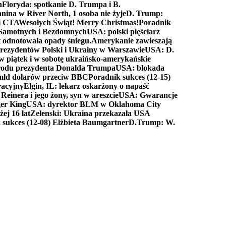
n
Floryda: spotkanie D. Trumpa i B.
anina w River North, 1 osoba nie żyje
D. Trump:
ki CTA
Wesołych Świąt! Merry Christmas!
Poradnik
a Samotnych i Bezdomnych
USA: polski pięściarz
t odnotowała opady śniegu.
Amerykanie zawieszają
prezydentów Polski i Ukrainy w Warszawie
USA: D.
w piątek i w sobotę ukraińsko-amerykańskie
arodu prezydenta Donalda Trumpa
USA: blokada
 mld dolarów przeciw BBC
Poradnik sukces (12-15)
racyjny
Elgin, IL: lekarz oskarżony o napaść
inera i jego żony, syn w areszcie
USA: Gwarancje
er King
USA: dyrektor BLM w Oklahoma City
ej 16 lat
Zełenski: Ukraina przekazała USA
 sukces (12-08) Elżbieta Baumgartner
D.Trump: W.