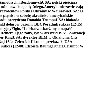
a Samotnych i Bezdomnych
USA: polski pięściarz
t odnotowała opady śniegu.
Amerykanie zawieszają
prezydentów Polski i Ukrainy w Warszawie
USA: D.
w piątek i w sobotę ukraińsko-amerykańskie
arodu prezydenta Donalda Trumpa
USA: blokada
 mld dolarów przeciw BBC
Poradnik sukces (12-15)
racyjny
Elgin, IL: lekarz oskarżony o napaść
inera i jego żony, syn w areszcie
USA: Gwarancje
er King
USA: dyrektor BLM w Oklahoma City
ej 16 lat
Zełenski: Ukraina przekazała USA
 sukces (12-08) Elżbieta Baumgartner
D.Trump: W.