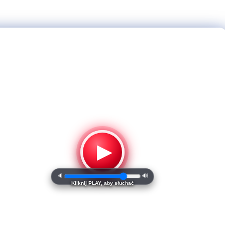
▶
🔈
🔊
Kliknij PLAY, aby słuchać