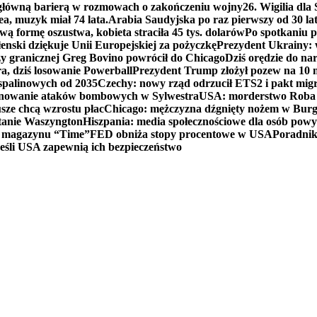
 główną barierą w rozmowach o zakończeniu wojny
26. Wigilia dl
ea, muzyk miał 74 lata.
Arabia Saudyjska po raz pierwszy od 30 la
ą formę oszustwa, kobieta straciła 45 tys. dolarów
Po spotkaniu 
enski dziękuje Unii Europejskiej za pożyczkę
Prezydent Ukrainy: 
y granicznej Greg Bovino powrócił do Chicago
Dziś orędzie do n
a, dziś losowanie Powerball
Prezydent Trump złożył pozew na 10
 spalinowych od 2035
Czechy: nowy rząd odrzucił ETS2 i pakt mig
planowanie ataków bombowych w Sylwestra
USA: morderstwo Roba Re
usze chcą wzrostu płac
Chicago: mężczyzna dźgnięty nożem w Burg
tanie Waszyngton
Hiszpania: media społecznościowe dla osób powyż
u magazynu “Time”
FED obniża stopy procentowe w USA
Poradnik
eśli USA zapewnią ich bezpieczeństwo