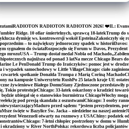
zutami
RADIOTON RADIOTON RADIOTON 2026! ❤️
IL: Evans
mbler Ridge. 10 ofiar śmiertelnych, sprawcą 18-latek
Trump do sz
yklucza dymisję ws. kontrowersji wokół Epsteina
Zakończyły się 
poprzednim – to największy jednoroczny spadek w historii
Davos: 
nym sygnałem do świata
Rozpoczęło się Forum w Davos, Prezydent
nego mrozu
USA – Trump dostał medal Nobla od Machado
„Zabiłem 
ipotecznych najniższa od ponad 3 lat
Na mecze Chicago Bears do 
 Marine Le Pen
Donald Trump do Irańczyków: pomoc jest w drodze
na i wypadek samochodowy w Little Village
Chicago: ciało zaginion
czwartek spotkanie Donalda Trumpa z Maríą Coriną Machado
Ch
ony na kampusie Uniwersytetu Rush
Po 25 latach kraje UE ostate
czne żywieniowe Białego Domu
Stany Zjednoczone przedstawiły p
ę, Tokio protestuje
Chicago: 33-latek oskarżony o kradzież towaró
ędzie ubiegał się o stanowisko burmistrza Chicago
Włochy mogą 
reelekcję pod presją skandalu z oszustwami
Chicago: 3 osoby rann
 niewystarczający
Maduro przed sądem: “jestem prezydentem, po
a
Msze święte w Bazylice Św. Jacka – niedzielne na naszej antenie!
rezydent Wenezueli otwarty na rozmowy z USA
Chiny: podatek o
monstrantów
Chicago: 7-letni chłopiec postrzelony w domu w Hum
y i okradziony w River North
Polska: rekordowa liczba policjantów