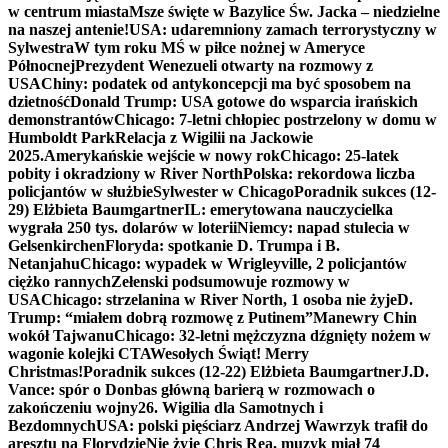
w centrum miasta
Msze święte w Bazylice Św. Jacka – niedzielne
na naszej antenie!
USA: udaremniony zamach terrorystyczny w
Sylwestra
W tym roku MŚ w piłce nożnej w Ameryce
Północnej
Prezydent Wenezueli otwarty na rozmowy z
USA
Chiny: podatek od antykoncepcji ma być sposobem na
dzietność
Donald Trump: USA gotowe do wsparcia irańskich
demonstrantów
Chicago: 7-letni chłopiec postrzelony w domu w
Humboldt Park
Relacja z Wigilii na Jackowie
2025.
Amerykańskie wejście w nowy rok
Chicago: 25-latek
pobity i okradziony w River North
Polska: rekordowa liczba
policjantów w służbie
Sylwester w Chicago
Poradnik sukces (12-
29) Elżbieta Baumgartner
IL: emerytowana nauczycielka
wygrała 250 tys. dolarów w loterii
Niemcy: napad stulecia w
Gelsenkirchen
Floryda: spotkanie D. Trumpa i B.
Netanjahu
Chicago: wypadek w Wrigleyville, 2 policjantów
ciężko rannych
Zełenski podsumowuje rozmowy w
USA
Chicago: strzelanina w River North, 1 osoba nie żyje
D.
Trump: “miałem dobrą rozmowę z Putinem”
Manewry Chin
wokół Tajwanu
Chicago: 32-letni mężczyzna dźgnięty nożem w
wagonie kolejki CTA
Wesołych Świąt! Merry
Christmas!
Poradnik sukces (12-22) Elżbieta Baumgartner
J.D.
Vance: spór o Donbas główną barierą w rozmowach o
zakończeniu wojny
26. Wigilia dla Samotnych i
Bezdomnych
USA: polski pięściarz Andrzej Wawrzyk trafił do
aresztu na Florydzie
Nie żyje Chris Rea, muzyk miał 74