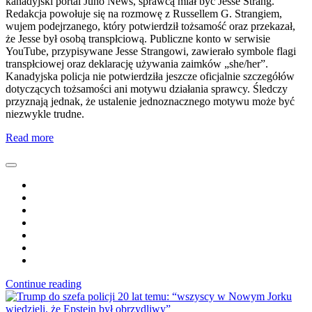
kanadyjski portal Juno News, sprawcą miał być Jesse Strang.
Redakcja powołuje się na rozmowę z Russellem G. Strangiem,
wujem podejrzanego, który potwierdził tożsamość oraz przekazał,
że Jesse był osobą transpłciową. Publiczne konto w serwisie
YouTube, przypisywane Jesse Strangowi, zawierało symbole flagi
transpłciowej oraz deklarację używania zaimków „she/her”.
Kanadyjska policja nie potwierdziła jeszcze oficjalnie szczegółów
dotyczących tożsamości ani motywu działania sprawcy. Śledczy
przyznają jednak, że ustalenie jednoznacznego motywu może być
niezwykle trudne.
Read more
Continue reading