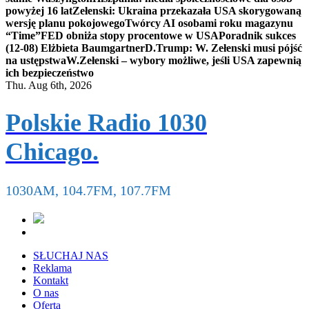
powyżej 16 lat
Zełenski: Ukraina przekazała USA skorygowaną
wersję planu pokojowego
Twórcy AI osobami roku magazynu
“Time”
FED obniża stopy procentowe w USA
Poradnik sukces
(12-08) Elżbieta Baumgartner
D.Trump: W. Zełenski musi pójść
na ustępstwa
W.Zełenski – wybory możliwe, jeśli USA zapewnią
ich bezpieczeństwo
Thu. Aug 6th, 2026
Polskie Radio 1030
Chicago.
1030AM, 104.7FM, 107.7FM
SŁUCHAJ NAS
Reklama
Kontakt
O nas
Oferta