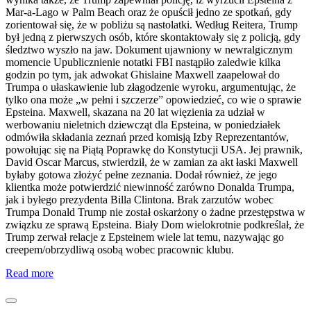
Mar-a-Lago w Palm Beach oraz że opuścił jedno ze spotkań, gdy
zorientował się, że w pobliżu są nastolatki. Według Reitera, Trump
był jedną z pierwszych osób, które skontaktowały się z policją, gdy
śledztwo wyszło na jaw. Dokument ujawniony w newralgicznym
momencie Upublicznienie notatki FBI nastąpiło zaledwie kilka
godzin po tym, jak adwokat Ghislaine Maxwell zaapelował do
Trumpa o ułaskawienie lub złagodzenie wyroku, argumentując, że
tylko ona może „w pełni i szczerze” opowiedzieć, co wie o sprawie
Epsteina. Maxwell, skazana na 20 lat więzienia za udział w
werbowaniu nieletnich dziewcząt dla Epsteina, w poniedziałek
odmówiła składania zeznań przed komisją Izby Reprezentantów,
powołując się na Piątą Poprawkę do Konstytucji USA. Jej prawnik,
David Oscar Marcus, stwierdził, że w zamian za akt łaski Maxwell
byłaby gotowa złożyć pełne zeznania. Dodał również, że jego
klientka może potwierdzić niewinność zarówno Donalda Trumpa,
jak i byłego prezydenta Billa Clintona. Brak zarzutów wobec
Trumpa Donald Trump nie został oskarżony o żadne przestępstwa w
związku ze sprawą Epsteina. Biały Dom wielokrotnie podkreślał, że
Trump zerwał relacje z Epsteinem wiele lat temu, nazywając go
creepem/obrzydliwą osobą wobec pracownic klubu.
Read more