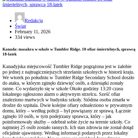
Redakcja
Świat
February 11, 2026
334 views
Kanada: masakra w szkole w Tumbler Ridge. 10 ofiar śmiertelnych, sprawcą
18-latek
Kanadyjska miejscowość Tumbler Ridge pogrążona jest w żałobie
po jednej z najtragiczniejszych strzelanin szkolnych w historii kraju.
We wtorek po południu w Tumbler Ridge Secondary School doszło
do ataku, w którym zginęło dziewięć osób, a dziesiątki zostały
ranne. Co wydarzyło się w szkole Około godziny 13:20 czasu
lokalnego ogłoszono alarm o aktywnym strzelcu. Sześć ofiar
znaleziono martwych w budynku szkoły. Siódma osoba zmarła w
drodze do szpitala. Dwie kolejne ofiary odnaleziono w prywatnym
domu, który – według policji – był powiązany ze sprawą. Łącznie
zginęło 10 osób, w tym podejrzany sprawca, który – jak
poinformowały służby – odebrał sobie życie na terenie szkoły. Co
najmniej 25 osób zostało rannych. Ich stan zdrowia nie został dotąd
oficjalnie ujawniony. Według informacji podanych przez lokalny