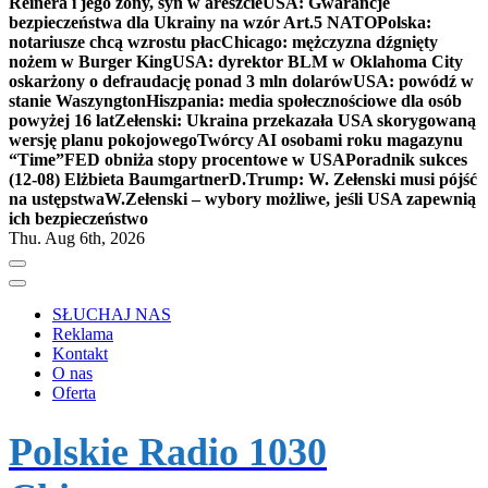
Reinera i jego żony, syn w areszcie
USA: Gwarancje
bezpieczeństwa dla Ukrainy na wzór Art.5 NATO
Polska:
notariusze chcą wzrostu płac
Chicago: mężczyzna dźgnięty
nożem w Burger King
USA: dyrektor BLM w Oklahoma City
oskarżony o defraudację ponad 3 mln dolarów
USA: powódź w
stanie Waszyngton
Hiszpania: media społecznościowe dla osób
powyżej 16 lat
Zełenski: Ukraina przekazała USA skorygowaną
wersję planu pokojowego
Twórcy AI osobami roku magazynu
“Time”
FED obniża stopy procentowe w USA
Poradnik sukces
(12-08) Elżbieta Baumgartner
D.Trump: W. Zełenski musi pójść
na ustępstwa
W.Zełenski – wybory możliwe, jeśli USA zapewnią
ich bezpieczeństwo
Thu. Aug 6th, 2026
SŁUCHAJ NAS
Reklama
Kontakt
O nas
Oferta
Polskie Radio 1030