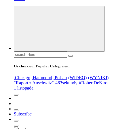
Search
for:
Or check our Popular Categories...
.Chicago
.Hammond
.Polska
(WIDEO)
(WYNIKI)
"Raport z Auschwitz"
#63sekundy
#RobertDeNiro
1 listopada
Subscribe