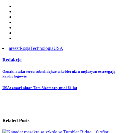
areszt
Rosja
Technologia
USA
Redakcja
Post
Oznaki ataku serca subtelniejsze u kobiet niż u mężczyzn ostrzegają
kardiologowie
navigation
USA: zmarł aktor Tom Sizemore, miał 61 lat
Related Posts