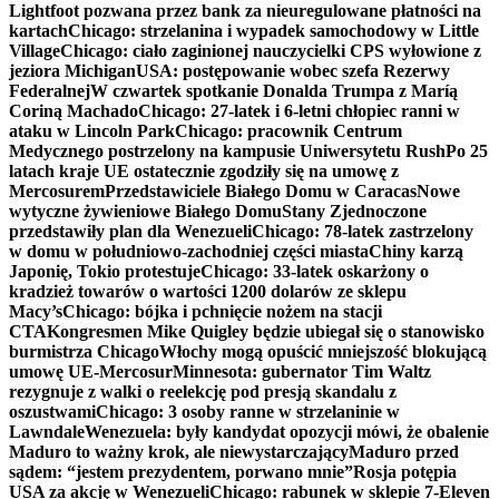
Lightfoot pozwana przez bank za nieuregulowane płatności na
kartach
Chicago: strzelanina i wypadek samochodowy w Little
Village
Chicago: ciało zaginionej nauczycielki CPS wyłowione z
jeziora Michigan
USA: postępowanie wobec szefa Rezerwy
Federalnej
W czwartek spotkanie Donalda Trumpa z Maríą
Coriną Machado
Chicago: 27-latek i 6-letni chłopiec ranni w
ataku w Lincoln Park
Chicago: pracownik Centrum
Medycznego postrzelony na kampusie Uniwersytetu Rush
Po 25
latach kraje UE ostatecznie zgodziły się na umowę z
Mercosurem
Przedstawiciele Białego Domu w Caracas
Nowe
wytyczne żywieniowe Białego Domu
Stany Zjednoczone
przedstawiły plan dla Wenezueli
Chicago: 78-latek zastrzelony
w domu w południowo-zachodniej części miasta
Chiny karzą
Japonię, Tokio protestuje
Chicago: 33-latek oskarżony o
kradzież towarów o wartości 1200 dolarów ze sklepu
Macy’s
Chicago: bójka i pchnięcie nożem na stacji
CTA
Kongresmen Mike Quigley będzie ubiegał się o stanowisko
burmistrza Chicago
Włochy mogą opuścić mniejszość blokującą
umowę UE-Mercosur
Minnesota: gubernator Tim Waltz
rezygnuje z walki o reelekcję pod presją skandalu z
oszustwami
Chicago: 3 osoby ranne w strzelaninie w
Lawndale
Wenezuela: były kandydat opozycji mówi, że obalenie
Maduro to ważny krok, ale niewystarczający
Maduro przed
sądem: “jestem prezydentem, porwano mnie”
Rosja potępia
USA za akcję w Wenezueli
Chicago: rabunek w sklepie 7-Eleven