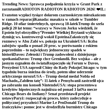
Skip
Trending News:
Sprawca podpalenia krzyża w Grant Park z
to
zarzutami
RADIOTON RADIOTON RADIOTON 2026! ❤️
IL:
content
Evanston wypłaci tysiące dolarom czarnoskórym mieszkańcom
w ramach reparacji
Kanada: masakra w szkole w Tumbler
Ridge. 10 ofiar śmiertelnych, sprawcą 18-latek
Trump do szefa
policji 20 lat temu: “wszyscy w Nowym Jorku wiedzieli, że
Epstein był obrzydliwy”
Premier Wielkiej Brytanii wyklucza
dymisję ws. kontrowersji wokół Epsteina
Zakończyły się
rozmowy w Abu Zabi ws. pokoju na Ukrainie
USA: liczba
zabójstw spadła o ponad 20 proc. w porównaniu z rokiem
poprzednim – to największy jednoroczny spadek w
historii
Davos: Zełenski i Trump zadowoleni z dzisiejszego
spotkania
Davos: Trump chce Grenlandii. Bez wojska – ale z
jasnym sygnałem do świata
Rozpoczęło się Forum w Davos,
Prezydent USA zaprosił Chiny do Rady Pokoju
Chicago: w tym
tygodniu burza śnieżna do środy, potem silne uderzenie
arktycznego mrozu
USA – Trump dostał medal Nobla od
Machado
„Zabiłem tatę”: 11-latek z Pensylwanii zastrzelił ojca
po zabraniu mu konsoli Nintendo
USA: stopa procentowa
kredytów hipotecznych najniższa od ponad 3 lat
Na mecze
Chicago Bears do Indiany? Senat przedstawił projekt
ustawy
Paryż: rozpoczął się proces, który zadecyduje o
politycznej przyszłości Marine Le Pen
Donald Trump do
Irańczyków: pomoc jest w drodze
Była burmistrz Chicago