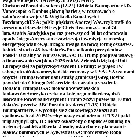
wagonie kolejki CTA
Wesołych Świąt! Merry
Christmas!
Poradnik sukces (12-22) Elżbieta Baumgartner
J.D.
Vance: spór o Donbas główną barierą w rozmowach o
zakończeniu wojny
26. Wigilia dla Samotnych i
Bezdomnych
USA: polski pięściarz Andrzej Wawrzyk trafił do
aresztu na Florydzie
Nie żyje Chris Rea, muzyk miał 74
lata.
Arabia Saudyjska po raz pierwszy od 30 lat odnotowała
opady śniegu.
Amerykanie zawieszają inwestycje w morską
energetykę wiatrową
Chicago: uwaga na nową formę oszustwa,
kobieta straciła 45 tys. dolarów
Po spotkaniu prezydentów
Polski i Ukrainy w Warszawie
USA: D. Trump podpisał ustawę
o finansowaniu wojsk na 2026 rok
W. Zełenski dziękuje Unii
Europejskiej za pożyczkę
Prezydent Ukrainy: w piątek i w
sobotę ukraińsko-amerykańskie rozmowy w USA
USA: za nami
orędzie Trumpa
Komendant straży granicznej Greg Bovino
powrócił do Chicago
Dziś orędzie do narodu prezydenta
Donalda Trumpa
USA: blokada wenezuelskich
tankowców
Ameryka czeka na kolejnego miliardera, dziś
losowanie Powerball
Prezydent Trump złożył pozew na 10 mld
dolarów przeciw BBC
Poradnik sukces (12-15) Elżbieta
Baumgartner
KE wycofuje się z całkowitego zakazu aut
spalinowych od 2035
Czechy: nowy rząd odrzucił ETS2 i pakt
migracyjny
Elgin, IL: lekarz oskarżony o napaść seksualną na
nieletniej osobie
Kalifornia: 4 osoby oskarżone o planowanie
ataków bombowych w Sylwestra
USA: morderstwo Roba