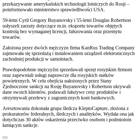
przekazywanie amerykańskich technologii lotniczych do Rosji –
poinformowało ministerstwo sprawiedliwości USA.
59-letni Cyril Gregory Buyanovsky i 55-letni Douglas Robertson
usłyszeli zarzuty dotyczące m.in. eksportu towarów objętych
kontrolą bez wymaganej licencji, fałszowania oraz przemytu
towarów.
Założona przez dwóch mężczyzn firma KanRus Trading Company
zajmowała się sprzedażą i instalowaniem urządzeń elektronicznych
zachodniej produkcji w samolotach.
Prawdopodobnie mężczyźni sprzedawali sprzęt rosyjskim firmom
oraz zapewniali usługi naprawcze dla rosyjskich statków
powietrznych. W celu obejścia nałożonych przez Stany
Zjednoczone sankcji na Rosję Buyanovsky i Robertson ukrywali
dane swoich klientów, podawali fałszywe ceny produktów i
otrzymywali przelewy z zagranicznych kont bankowych.
Aresztowania dokonała grupa śledcza KleptoCapture, złożona z
prokuratorów federalnych, śledczych i analityków. Wydała ona jak
dotychczas 30 aktów oskarżenia przeciwko osobom i podmiotom
łamiącym sankcje.