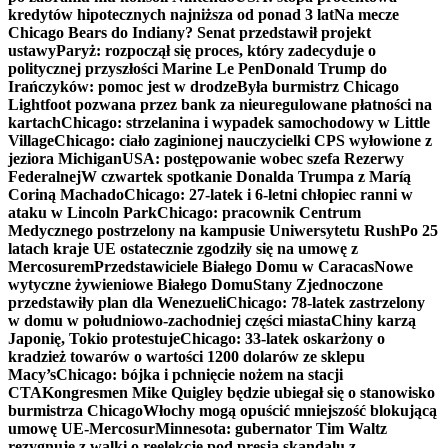
kredytów hipotecznych najniższa od ponad 3 lat
Na mecze
Chicago Bears do Indiany? Senat przedstawił projekt
ustawy
Paryż: rozpoczął się proces, który zadecyduje o
politycznej przyszłości Marine Le Pen
Donald Trump do
Irańczyków: pomoc jest w drodze
Była burmistrz Chicago
Lightfoot pozwana przez bank za nieuregulowane płatności na
kartach
Chicago: strzelanina i wypadek samochodowy w Little
Village
Chicago: ciało zaginionej nauczycielki CPS wyłowione z
jeziora Michigan
USA: postępowanie wobec szefa Rezerwy
Federalnej
W czwartek spotkanie Donalda Trumpa z Maríą
Coriną Machado
Chicago: 27-latek i 6-letni chłopiec ranni w
ataku w Lincoln Park
Chicago: pracownik Centrum
Medycznego postrzelony na kampusie Uniwersytetu Rush
Po 25
latach kraje UE ostatecznie zgodziły się na umowę z
Mercosurem
Przedstawiciele Białego Domu w Caracas
Nowe
wytyczne żywieniowe Białego Domu
Stany Zjednoczone
przedstawiły plan dla Wenezueli
Chicago: 78-latek zastrzelony
w domu w południowo-zachodniej części miasta
Chiny karzą
Japonię, Tokio protestuje
Chicago: 33-latek oskarżony o
kradzież towarów o wartości 1200 dolarów ze sklepu
Macy’s
Chicago: bójka i pchnięcie nożem na stacji
CTA
Kongresmen Mike Quigley będzie ubiegał się o stanowisko
burmistrza Chicago
Włochy mogą opuścić mniejszość blokującą
umowę UE-Mercosur
Minnesota: gubernator Tim Waltz
rezygnuje z walki o reelekcję pod presją skandalu z