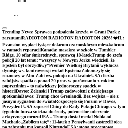
```html
▶
Kliknij PLAY, aby słuchać
🔈
🔊
```
Trending News:
Sprawca podpalenia krzyża w Grant Park z
zarzutami
RADIOTON RADIOTON RADIOTON 2026! ❤️
IL:
Evanston wypłaci tysiące dolarom czarnoskórym mieszkańcom
w ramach reparacji
Kanada: masakra w szkole w Tumbler
Ridge. 10 ofiar śmiertelnych, sprawcą 18-latek
Trump do szefa
policji 20 lat temu: “wszyscy w Nowym Jorku wiedzieli, że
Epstein był obrzydliwy”
Premier Wielkiej Brytanii wyklucza
dymisję ws. kontrowersji wokół Epsteina
Zakończyły się
rozmowy w Abu Zabi ws. pokoju na Ukrainie
USA: liczba
zabójstw spadła o ponad 20 proc. w porównaniu z rokiem
poprzednim – to największy jednoroczny spadek w
historii
Davos: Zełenski i Trump zadowoleni z dzisiejszego
spotkania
Davos: Trump chce Grenlandii. Bez wojska – ale z
jasnym sygnałem do świata
Rozpoczęło się Forum w Davos,
Prezydent USA zaprosił Chiny do Rady Pokoju
Chicago: w tym
tygodniu burza śnieżna do środy, potem silne uderzenie
arktycznego mrozu
USA – Trump dostał medal Nobla od
Machado
„Zabiłem tatę”: 11-latek z Pensylwanii zastrzelił ojca
po zabraniu mu konsoli Nintendo
USA: stopa procentowa