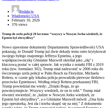
Redakcja
Wiadomości USA
February 10, 2026
376 views
Trump do szefa policji 20 lat temu: “wszyscy w Nowym Jorku wiedzieli, że
Epstein był obrzydliwy”
Nowo ujawnione dokumenty Departamentu Sprawiedliwości USA
pokazują, że Donald Trump już dwie dekady temu ostro krytykował
swojego byłego znajomego Jeffreya Epsteina, a jego
współpracowniczkę Ghislaine Maxwell określał jako „złą” i
kluczową postać w całej sprawie. Jak wynika z notatki FBI z 2019
roku (tzw. formularz 302), Trump miał zadzwonić w 2006 roku do
ówczesnego szefa policji w Palm Beach na Florydzie, Michaela
Reitera, w czasie gdy lokalna policja prowadziła pierwsze śledztwo
przeciwko Epsteinowi. Według relacji Reitera przekazanej FBI,
Trump powiedział mu wtedy: „Dzięki Bogu, że go
powstrzymujecie. Wszyscy wiedzieli, że on to robi.” Trump miał
również stwierdzić, że „ludzie w Nowym Jorku wiedzieli, że
Epstein był obrzydliwy”, a o Ghislaine Maxwell mówił: „Ona była
jego operatorką. Jest zła i trzeba skupić się na niej.” Z dokumentu
wynika także, że Trump zapewniał policję, iż wyrzucił Epsteina z