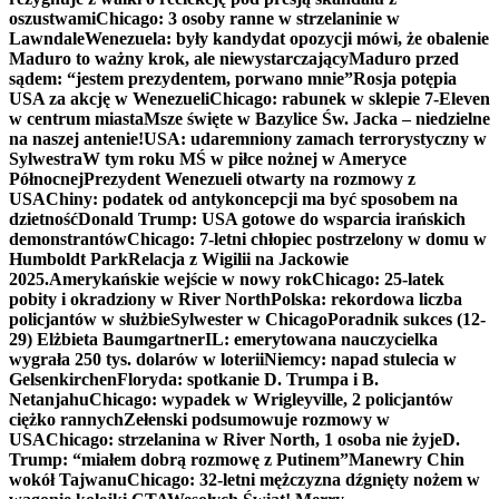
oszustwami
Chicago: 3 osoby ranne w strzelaninie w
Lawndale
Wenezuela: były kandydat opozycji mówi, że obalenie
Maduro to ważny krok, ale niewystarczający
Maduro przed
sądem: “jestem prezydentem, porwano mnie”
Rosja potępia
USA za akcję w Wenezueli
Chicago: rabunek w sklepie 7-Eleven
w centrum miasta
Msze święte w Bazylice Św. Jacka – niedzielne
na naszej antenie!
USA: udaremniony zamach terrorystyczny w
Sylwestra
W tym roku MŚ w piłce nożnej w Ameryce
Północnej
Prezydent Wenezueli otwarty na rozmowy z
USA
Chiny: podatek od antykoncepcji ma być sposobem na
dzietność
Donald Trump: USA gotowe do wsparcia irańskich
demonstrantów
Chicago: 7-letni chłopiec postrzelony w domu w
Humboldt Park
Relacja z Wigilii na Jackowie
2025.
Amerykańskie wejście w nowy rok
Chicago: 25-latek
pobity i okradziony w River North
Polska: rekordowa liczba
policjantów w służbie
Sylwester w Chicago
Poradnik sukces (12-
29) Elżbieta Baumgartner
IL: emerytowana nauczycielka
wygrała 250 tys. dolarów w loterii
Niemcy: napad stulecia w
Gelsenkirchen
Floryda: spotkanie D. Trumpa i B.
Netanjahu
Chicago: wypadek w Wrigleyville, 2 policjantów
ciężko rannych
Zełenski podsumowuje rozmowy w
USA
Chicago: strzelanina w River North, 1 osoba nie żyje
D.
Trump: “miałem dobrą rozmowę z Putinem”
Manewry Chin
wokół Tajwanu
Chicago: 32-letni mężczyzna dźgnięty nożem w