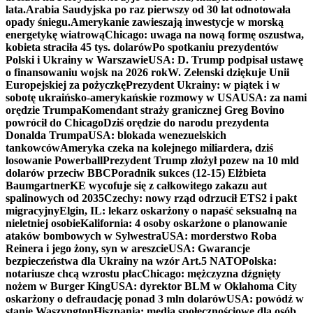
lata.
Arabia Saudyjska po raz pierwszy od 30 lat odnotowała
opady śniegu.
Amerykanie zawieszają inwestycje w morską
energetykę wiatrową
Chicago: uwaga na nową formę oszustwa,
kobieta straciła 45 tys. dolarów
Po spotkaniu prezydentów
Polski i Ukrainy w Warszawie
USA: D. Trump podpisał ustawę
o finansowaniu wojsk na 2026 rok
W. Zełenski dziękuje Unii
Europejskiej za pożyczkę
Prezydent Ukrainy: w piątek i w
sobotę ukraińsko-amerykańskie rozmowy w USA
USA: za nami
orędzie Trumpa
Komendant straży granicznej Greg Bovino
powrócił do Chicago
Dziś orędzie do narodu prezydenta
Donalda Trumpa
USA: blokada wenezuelskich
tankowców
Ameryka czeka na kolejnego miliardera, dziś
losowanie Powerball
Prezydent Trump złożył pozew na 10 mld
dolarów przeciw BBC
Poradnik sukces (12-15) Elżbieta
Baumgartner
KE wycofuje się z całkowitego zakazu aut
spalinowych od 2035
Czechy: nowy rząd odrzucił ETS2 i pakt
migracyjny
Elgin, IL: lekarz oskarżony o napaść seksualną na
nieletniej osobie
Kalifornia: 4 osoby oskarżone o planowanie
ataków bombowych w Sylwestra
USA: morderstwo Roba
Reinera i jego żony, syn w areszcie
USA: Gwarancje
bezpieczeństwa dla Ukrainy na wzór Art.5 NATO
Polska:
notariusze chcą wzrostu płac
Chicago: mężczyzna dźgnięty
nożem w Burger King
USA: dyrektor BLM w Oklahoma City
oskarżony o defraudację ponad 3 mln dolarów
USA: powódź w
stanie Waszyngton
Hiszpania: media społecznościowe dla osób