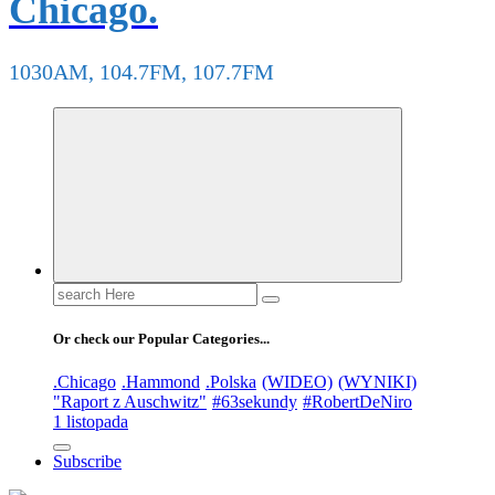
Chicago.
1030AM, 104.7FM, 107.7FM
Search
for:
Or check our Popular Categories...
.Chicago
.Hammond
.Polska
(WIDEO)
(WYNIKI)
"Raport z Auschwitz"
#63sekundy
#RobertDeNiro
1 listopada
Subscribe