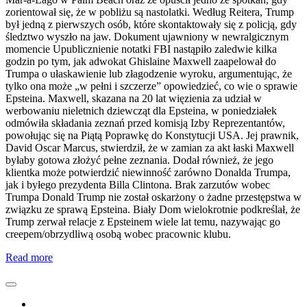
zorientował się, że w pobliżu są nastolatki. Według Reitera, Trump
był jedną z pierwszych osób, które skontaktowały się z policją, gdy
śledztwo wyszło na jaw. Dokument ujawniony w newralgicznym
momencie Upublicznienie notatki FBI nastąpiło zaledwie kilka
godzin po tym, jak adwokat Ghislaine Maxwell zaapelował do
Trumpa o ułaskawienie lub złagodzenie wyroku, argumentując, że
tylko ona może „w pełni i szczerze” opowiedzieć, co wie o sprawie
Epsteina. Maxwell, skazana na 20 lat więzienia za udział w
werbowaniu nieletnich dziewcząt dla Epsteina, w poniedziałek
odmówiła składania zeznań przed komisją Izby Reprezentantów,
powołując się na Piątą Poprawkę do Konstytucji USA. Jej prawnik,
David Oscar Marcus, stwierdził, że w zamian za akt łaski Maxwell
byłaby gotowa złożyć pełne zeznania. Dodał również, że jego
klientka może potwierdzić niewinność zarówno Donalda Trumpa,
jak i byłego prezydenta Billa Clintona. Brak zarzutów wobec
Trumpa Donald Trump nie został oskarżony o żadne przestępstwa w
związku ze sprawą Epsteina. Biały Dom wielokrotnie podkreślał, że
Trump zerwał relacje z Epsteinem wiele lat temu, nazywając go
creepem/obrzydliwą osobą wobec pracownic klubu.
Read more