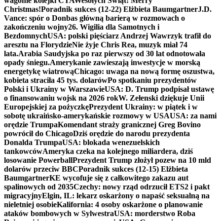
wagonie kolejki CTA
Wesołych Świąt! Merry
Christmas!
Poradnik sukces (12-22) Elżbieta Baumgartner
J.D.
Vance: spór o Donbas główną barierą w rozmowach o
zakończeniu wojny
26. Wigilia dla Samotnych i
Bezdomnych
USA: polski pięściarz Andrzej Wawrzyk trafił do
aresztu na Florydzie
Nie żyje Chris Rea, muzyk miał 74
lata.
Arabia Saudyjska po raz pierwszy od 30 lat odnotowała
opady śniegu.
Amerykanie zawieszają inwestycje w morską
energetykę wiatrową
Chicago: uwaga na nową formę oszustwa,
kobieta straciła 45 tys. dolarów
Po spotkaniu prezydentów
Polski i Ukrainy w Warszawie
USA: D. Trump podpisał ustawę
o finansowaniu wojsk na 2026 rok
W. Zełenski dziękuje Unii
Europejskiej za pożyczkę
Prezydent Ukrainy: w piątek i w
sobotę ukraińsko-amerykańskie rozmowy w USA
USA: za nami
orędzie Trumpa
Komendant straży granicznej Greg Bovino
powrócił do Chicago
Dziś orędzie do narodu prezydenta
Donalda Trumpa
USA: blokada wenezuelskich
tankowców
Ameryka czeka na kolejnego miliardera, dziś
losowanie Powerball
Prezydent Trump złożył pozew na 10 mld
dolarów przeciw BBC
Poradnik sukces (12-15) Elżbieta
Baumgartner
KE wycofuje się z całkowitego zakazu aut
spalinowych od 2035
Czechy: nowy rząd odrzucił ETS2 i pakt
migracyjny
Elgin, IL: lekarz oskarżony o napaść seksualną na
nieletniej osobie
Kalifornia: 4 osoby oskarżone o planowanie
ataków bombowych w Sylwestra
USA: morderstwo Roba