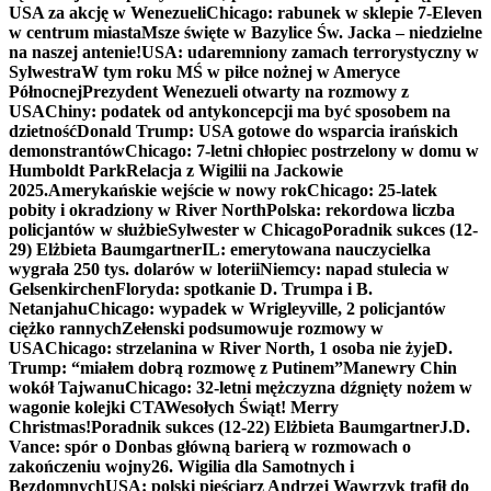
USA za akcję w Wenezueli
Chicago: rabunek w sklepie 7-Eleven
w centrum miasta
Msze święte w Bazylice Św. Jacka – niedzielne
na naszej antenie!
USA: udaremniony zamach terrorystyczny w
Sylwestra
W tym roku MŚ w piłce nożnej w Ameryce
Północnej
Prezydent Wenezueli otwarty na rozmowy z
USA
Chiny: podatek od antykoncepcji ma być sposobem na
dzietność
Donald Trump: USA gotowe do wsparcia irańskich
demonstrantów
Chicago: 7-letni chłopiec postrzelony w domu w
Humboldt Park
Relacja z Wigilii na Jackowie
2025.
Amerykańskie wejście w nowy rok
Chicago: 25-latek
pobity i okradziony w River North
Polska: rekordowa liczba
policjantów w służbie
Sylwester w Chicago
Poradnik sukces (12-
29) Elżbieta Baumgartner
IL: emerytowana nauczycielka
wygrała 250 tys. dolarów w loterii
Niemcy: napad stulecia w
Gelsenkirchen
Floryda: spotkanie D. Trumpa i B.
Netanjahu
Chicago: wypadek w Wrigleyville, 2 policjantów
ciężko rannych
Zełenski podsumowuje rozmowy w
USA
Chicago: strzelanina w River North, 1 osoba nie żyje
D.
Trump: “miałem dobrą rozmowę z Putinem”
Manewry Chin
wokół Tajwanu
Chicago: 32-letni mężczyzna dźgnięty nożem w
wagonie kolejki CTA
Wesołych Świąt! Merry
Christmas!
Poradnik sukces (12-22) Elżbieta Baumgartner
J.D.
Vance: spór o Donbas główną barierą w rozmowach o
zakończeniu wojny
26. Wigilia dla Samotnych i
Bezdomnych
USA: polski pięściarz Andrzej Wawrzyk trafił do