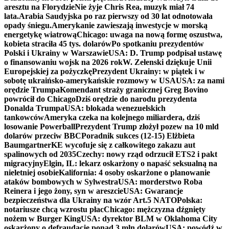
aresztu na Florydzie
Nie żyje Chris Rea, muzyk miał 74
lata.
Arabia Saudyjska po raz pierwszy od 30 lat odnotowała
opady śniegu.
Amerykanie zawieszają inwestycje w morską
energetykę wiatrową
Chicago: uwaga na nową formę oszustwa,
kobieta straciła 45 tys. dolarów
Po spotkaniu prezydentów
Polski i Ukrainy w Warszawie
USA: D. Trump podpisał ustawę
o finansowaniu wojsk na 2026 rok
W. Zełenski dziękuje Unii
Europejskiej za pożyczkę
Prezydent Ukrainy: w piątek i w
sobotę ukraińsko-amerykańskie rozmowy w USA
USA: za nami
orędzie Trumpa
Komendant straży granicznej Greg Bovino
powrócił do Chicago
Dziś orędzie do narodu prezydenta
Donalda Trumpa
USA: blokada wenezuelskich
tankowców
Ameryka czeka na kolejnego miliardera, dziś
losowanie Powerball
Prezydent Trump złożył pozew na 10 mld
dolarów przeciw BBC
Poradnik sukces (12-15) Elżbieta
Baumgartner
KE wycofuje się z całkowitego zakazu aut
spalinowych od 2035
Czechy: nowy rząd odrzucił ETS2 i pakt
migracyjny
Elgin, IL: lekarz oskarżony o napaść seksualną na
nieletniej osobie
Kalifornia: 4 osoby oskarżone o planowanie
ataków bombowych w Sylwestra
USA: morderstwo Roba
Reinera i jego żony, syn w areszcie
USA: Gwarancje
bezpieczeństwa dla Ukrainy na wzór Art.5 NATO
Polska:
notariusze chcą wzrostu płac
Chicago: mężczyzna dźgnięty
nożem w Burger King
USA: dyrektor BLM w Oklahoma City
oskarżony o defraudację ponad 3 mln dolarów
USA: powódź w