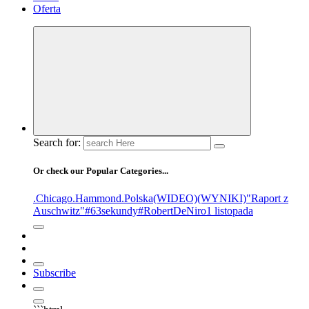
Oferta
Search for:
Or check our Popular Categories...
.Chicago
.Hammond
.Polska
(WIDEO)
(WYNIKI)
"Raport z
Auschwitz"
#63sekundy
#RobertDeNiro
1 listopada
Subscribe