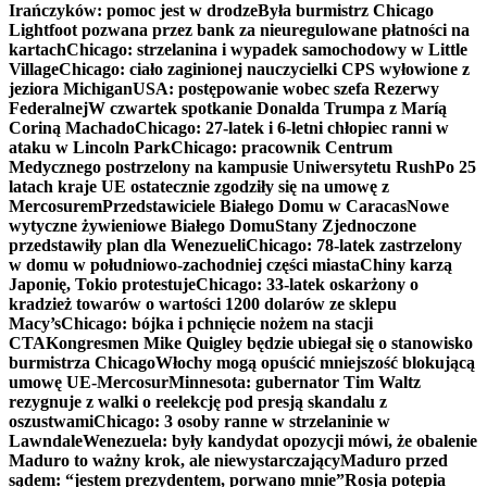
Irańczyków: pomoc jest w drodze
Była burmistrz Chicago
Lightfoot pozwana przez bank za nieuregulowane płatności na
kartach
Chicago: strzelanina i wypadek samochodowy w Little
Village
Chicago: ciało zaginionej nauczycielki CPS wyłowione z
jeziora Michigan
USA: postępowanie wobec szefa Rezerwy
Federalnej
W czwartek spotkanie Donalda Trumpa z Maríą
Coriną Machado
Chicago: 27-latek i 6-letni chłopiec ranni w
ataku w Lincoln Park
Chicago: pracownik Centrum
Medycznego postrzelony na kampusie Uniwersytetu Rush
Po 25
latach kraje UE ostatecznie zgodziły się na umowę z
Mercosurem
Przedstawiciele Białego Domu w Caracas
Nowe
wytyczne żywieniowe Białego Domu
Stany Zjednoczone
przedstawiły plan dla Wenezueli
Chicago: 78-latek zastrzelony
w domu w południowo-zachodniej części miasta
Chiny karzą
Japonię, Tokio protestuje
Chicago: 33-latek oskarżony o
kradzież towarów o wartości 1200 dolarów ze sklepu
Macy’s
Chicago: bójka i pchnięcie nożem na stacji
CTA
Kongresmen Mike Quigley będzie ubiegał się o stanowisko
burmistrza Chicago
Włochy mogą opuścić mniejszość blokującą
umowę UE-Mercosur
Minnesota: gubernator Tim Waltz
rezygnuje z walki o reelekcję pod presją skandalu z
oszustwami
Chicago: 3 osoby ranne w strzelaninie w
Lawndale
Wenezuela: były kandydat opozycji mówi, że obalenie
Maduro to ważny krok, ale niewystarczający
Maduro przed
sądem: “jestem prezydentem, porwano mnie”
Rosja potępia