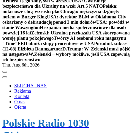
Reinera i jego żony, syn w areszcie
USA: Gwarancje
bezpieczeństwa dla Ukrainy na wzór Art.5 NATO
Polska:
notariusze chcą wzrostu płac
Chicago: mężczyzna dźgnięty
nożem w Burger King
USA: dyrektor BLM w Oklahoma City
oskarżony o defraudację ponad 3 mln dolarów
USA: powódź w
stanie Waszyngton
Hiszpania: media społecznościowe dla osób
powyżej 16 lat
Zełenski: Ukraina przekazała USA skorygowaną
wersję planu pokojowego
Twórcy AI osobami roku magazynu
“Time”
FED obniża stopy procentowe w USA
Poradnik sukces
(12-08) Elżbieta Baumgartner
D.Trump: W. Zełenski musi pójść
na ustępstwa
W.Zełenski – wybory możliwe, jeśli USA zapewnią
ich bezpieczeństwo
Thu. Aug 6th, 2026
SŁUCHAJ NAS
Reklama
Kontakt
O nas
Oferta
Polskie Radio 1030