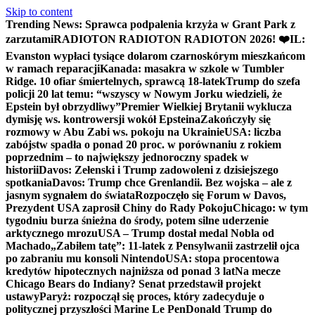
Skip to content
Trending News:
Sprawca podpalenia krzyża w Grant Park z
zarzutami
RADIOTON RADIOTON RADIOTON 2026! ❤️
IL:
Evanston wypłaci tysiące dolarom czarnoskórym mieszkańcom
w ramach reparacji
Kanada: masakra w szkole w Tumbler
Ridge. 10 ofiar śmiertelnych, sprawcą 18-latek
Trump do szefa
policji 20 lat temu: “wszyscy w Nowym Jorku wiedzieli, że
Epstein był obrzydliwy”
Premier Wielkiej Brytanii wyklucza
dymisję ws. kontrowersji wokół Epsteina
Zakończyły się
rozmowy w Abu Zabi ws. pokoju na Ukrainie
USA: liczba
zabójstw spadła o ponad 20 proc. w porównaniu z rokiem
poprzednim – to największy jednoroczny spadek w
historii
Davos: Zełenski i Trump zadowoleni z dzisiejszego
spotkania
Davos: Trump chce Grenlandii. Bez wojska – ale z
jasnym sygnałem do świata
Rozpoczęło się Forum w Davos,
Prezydent USA zaprosił Chiny do Rady Pokoju
Chicago: w tym
tygodniu burza śnieżna do środy, potem silne uderzenie
arktycznego mrozu
USA – Trump dostał medal Nobla od
Machado
„Zabiłem tatę”: 11-latek z Pensylwanii zastrzelił ojca
po zabraniu mu konsoli Nintendo
USA: stopa procentowa
kredytów hipotecznych najniższa od ponad 3 lat
Na mecze
Chicago Bears do Indiany? Senat przedstawił projekt
ustawy
Paryż: rozpoczął się proces, który zadecyduje o
politycznej przyszłości Marine Le Pen
Donald Trump do