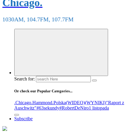
Chicago.
1030AM, 104.7FM, 107.7FM
Search for:
Or check our Popular Categories...
.Chicago
.Hammond
.Polska
(WIDEO)
(WYNIKI)
"Raport z
Auschwitz"
#63sekundy
#RobertDeNiro
1 listopada
Subscribe