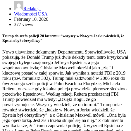
Redakcja
Wiadomości USA
February 10, 2026
377 views
Trump do szefa policji 20 lat temu: “wszyscy w Nowym Jorku wiedzieli, że
Epstein był obrzydliwy”
Nowo ujawnione dokumenty Departamentu Sprawiedliwości USA
pokazują, że Donald Trump już dwie dekady temu ostro krytykował
swojego byłego znajomego Jeffreya Epsteina, a jego
współpracowniczkę Ghislaine Maxwell określał jako „złą” i
kluczową postać w całej sprawie. Jak wynika z notatki FBI z 2019
roku (tzw. formularz 302), Trump miał zadzwonić w 2006 roku do
ówczesnego szefa policji w Palm Beach na Florydzie, Michaela
Reitera, w czasie gdy lokalna policja prowadziła pierwsze śledztwo
przeciwko Epsteinowi. Według relacji Reitera przekazanej FBI,
Trump powiedział mu wtedy: „Dzięki Bogu, że go
powstrzymujecie. Wszyscy wiedzieli, że on to robi.” Trump miał
również stwierdzić, że „ludzie w Nowym Jorku wiedzieli, że
Epstein był obrzydliwy”, a o Ghislaine Maxwell mówił: „Ona była
jego operatorką. Jest zła i trzeba skupić się na niej.” Z dokumentu
wynika także, że Trump zapewniał policję, iż wyrzucił Epsteina z
Mar-a-Lago w Palm Beach oraz że opuścił jedno ze spotkań, gdy