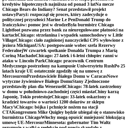
kredytów hipotecznych najniższa od ponad 3 lat
Na mecze
Chicago Bears do Indiany? Senat przedstawił projekt
ustawy
Paryż: rozpoczął się proces, który zadecyduje o
politycznej przyszłości Marine Le Pen
Donald Trump do
Irańczyków: pomoc jest w drodze
Była burmistrz Chicago
Lightfoot pozwana przez bank za nieuregulowane płatności na
kartach
Chicago: strzelanina i wypadek samochodowy w Little
Village
Chicago: ciało zaginionej nauczycielki CPS wyłowione z
jeziora Michigan
USA: postępowanie wobec szefa Rezerwy
Federalnej
W czwartek spotkanie Donalda Trumpa z Maríą
Coriną Machado
Chicago: 27-latek i 6-letni chłopiec ranni w
ataku w Lincoln Park
Chicago: pracownik Centrum
Medycznego postrzelony na kampusie Uniwersytetu Rush
Po 25
latach kraje UE ostatecznie zgodziły się na umowę z
Mercosurem
Przedstawiciele Białego Domu w Caracas
Nowe
wytyczne żywieniowe Białego Domu
Stany Zjednoczone
przedstawiły plan dla Wenezueli
Chicago: 78-latek zastrzelony
w domu w południowo-zachodniej części miasta
Chiny karzą
Japonię, Tokio protestuje
Chicago: 33-latek oskarżony o
kradzież towarów o wartości 1200 dolarów ze sklepu
Macy’s
Chicago: bójka i pchnięcie nożem na stacji
CTA
Kongresmen Mike Quigley będzie ubiegał się o stanowisko
burmistrza Chicago
Włochy mogą opuścić mniejszość blokującą
umowę UE-Mercosur
Minnesota: gubernator Tim Waltz
rezygnuje z walki o reelekcję pod presją skandalu z