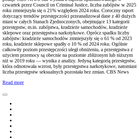
czwartek przez Council on Criminal Justice, liczba zabójstw w 2025
roku zmniejszyła się o 21% względem 2024 roku. Coroczny raport
dotyczący trendów przestępczości przeanalizował dane z 40 dużych
miast w całych Stanach Zjednoczonych, obejmujące 13 kategorii
przestępstw, m.in. zabójstwa, kradzieże samochodów, kradzieże
sklepowe oraz przestępstwa narkotykowe. Oprócz spadku liczby
zabójstw: kradzieże samochodów zmniejszyły się o 61 % od 2023
roku, kradzieże sklepowe spadły o 10 % od 2024 roku. Ogólnie
całkowity poziom przestępczości uległ obniżeniu, a przestępstwa z
użyciem przemocy są obecnie na poziomie zbliżonym lub niższym
niż w 2019 roku — wynika z analizy. Jedyną kategorią przestępstw,
która odnotowała wzrost, były przestępstwa narkotykowe, natomiast
liczba przestępstw seksualnych pozostała bez zmian. CBS News
Read more