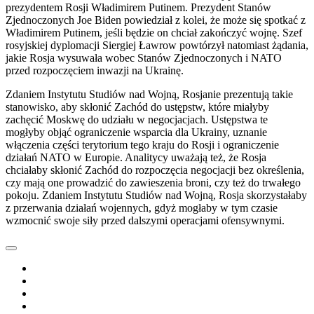
prezydentem Rosji Władimirem Putinem. Prezydent Stanów
Zjednoczonych Joe Biden powiedział z kolei, że może się spotkać z
Władimirem Putinem, jeśli będzie on chciał zakończyć wojnę. Szef
rosyjskiej dyplomacji Siergiej Ławrow powtórzył natomiast żądania,
jakie Rosja wysuwała wobec Stanów Zjednoczonych i NATO
przed rozpoczęciem inwazji na Ukrainę.
Zdaniem Instytutu Studiów nad Wojną, Rosjanie prezentują takie
stanowisko, aby skłonić Zachód do ustępstw, które miałyby
zachęcić Moskwę do udziału w negocjacjach. Ustępstwa te
mogłyby objąć ograniczenie wsparcia dla Ukrainy, uznanie
włączenia części terytorium tego kraju do Rosji i ograniczenie
działań NATO w Europie. Analitycy uważają też, że Rosja
chciałaby skłonić Zachód do rozpoczęcia negocjacji bez określenia,
czy mają one prowadzić do zawieszenia broni, czy też do trwałego
pokoju. Zdaniem Instytutu Studiów nad Wojną, Rosja skorzystałaby
z przerwania działań wojennych, gdyż mogłaby w tym czasie
wzmocnić swoje siły przed dalszymi operacjami ofensywnymi.