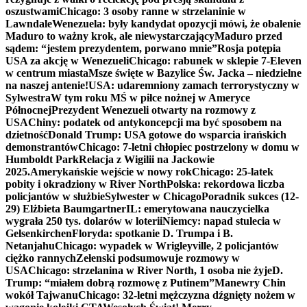
oszustwami
Chicago: 3 osoby ranne w strzelaninie w
Lawndale
Wenezuela: były kandydat opozycji mówi, że obalenie
Maduro to ważny krok, ale niewystarczający
Maduro przed
sądem: “jestem prezydentem, porwano mnie”
Rosja potępia
USA za akcję w Wenezueli
Chicago: rabunek w sklepie 7-Eleven
w centrum miasta
Msze święte w Bazylice Św. Jacka – niedzielne
na naszej antenie!
USA: udaremniony zamach terrorystyczny w
Sylwestra
W tym roku MŚ w piłce nożnej w Ameryce
Północnej
Prezydent Wenezueli otwarty na rozmowy z
USA
Chiny: podatek od antykoncepcji ma być sposobem na
dzietność
Donald Trump: USA gotowe do wsparcia irańskich
demonstrantów
Chicago: 7-letni chłopiec postrzelony w domu w
Humboldt Park
Relacja z Wigilii na Jackowie
2025.
Amerykańskie wejście w nowy rok
Chicago: 25-latek
pobity i okradziony w River North
Polska: rekordowa liczba
policjantów w służbie
Sylwester w Chicago
Poradnik sukces (12-
29) Elżbieta Baumgartner
IL: emerytowana nauczycielka
wygrała 250 tys. dolarów w loterii
Niemcy: napad stulecia w
Gelsenkirchen
Floryda: spotkanie D. Trumpa i B.
Netanjahu
Chicago: wypadek w Wrigleyville, 2 policjantów
ciężko rannych
Zełenski podsumowuje rozmowy w
USA
Chicago: strzelanina w River North, 1 osoba nie żyje
D.
Trump: “miałem dobrą rozmowę z Putinem”
Manewry Chin
wokół Tajwanu
Chicago: 32-letni mężczyzna dźgnięty nożem w