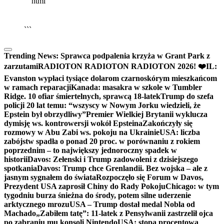
```html
▶
Kliknij PLAY, aby słuchać
🔈
🔊
```
Trending News:
Sprawca podpalenia krzyża w Grant Park z
zarzutami
RADIOTON RADIOTON RADIOTON 2026! ❤️
IL:
Evanston wypłaci tysiące dolarom czarnoskórym mieszkańcom
w ramach reparacji
Kanada: masakra w szkole w Tumbler
Ridge. 10 ofiar śmiertelnych, sprawcą 18-latek
Trump do szefa
policji 20 lat temu: “wszyscy w Nowym Jorku wiedzieli, że
Epstein był obrzydliwy”
Premier Wielkiej Brytanii wyklucza
dymisję ws. kontrowersji wokół Epsteina
Zakończyły się
rozmowy w Abu Zabi ws. pokoju na Ukrainie
USA: liczba
zabójstw spadła o ponad 20 proc. w porównaniu z rokiem
poprzednim – to największy jednoroczny spadek w
historii
Davos: Zełenski i Trump zadowoleni z dzisiejszego
spotkania
Davos: Trump chce Grenlandii. Bez wojska – ale z
jasnym sygnałem do świata
Rozpoczęło się Forum w Davos,
Prezydent USA zaprosił Chiny do Rady Pokoju
Chicago: w tym
tygodniu burza śnieżna do środy, potem silne uderzenie
arktycznego mrozu
USA – Trump dostał medal Nobla od
Machado
„Zabiłem tatę”: 11-latek z Pensylwanii zastrzelił ojca
po zabraniu mu konsoli Nintendo
USA: stopa procentowa