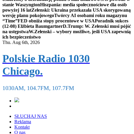
stanie Waszyngton
Hiszpania: media społecznościowe dla osób
powyżej 16 lat
Zełenski: Ukraina przekazała USA skorygowaną
wersję planu pokojowego
Twórcy AI osobami roku magazynu
“Time”
FED obniża stopy procentowe w USA
Poradnik sukces
(12-08) Elżbieta Baumgartner
D.Trump: W. Zełenski musi pójść
na ustępstwa
W.Zełenski – wybory możliwe, jeśli USA zapewnią
ich bezpieczeństwo
Thu. Aug 6th, 2026
Polskie Radio 1030
Chicago.
1030AM, 104.7FM, 107.7FM
SŁUCHAJ NAS
Reklama
Kontakt
O nas