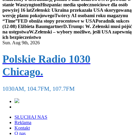
stanie Waszyngton
Hiszpania: media społecznościowe dla osób
powyżej 16 lat
Zełenski: Ukraina przekazała USA skorygowaną
wersję planu pokojowego
Twórcy AI osobami roku magazynu
“Time”
FED obniża stopy procentowe w USA
Poradnik sukces
(12-08) Elżbieta Baumgartner
D.Trump: W. Zełenski musi pójść
na ustępstwa
W.Zełenski – wybory możliwe, jeśli USA zapewnią
ich bezpieczeństwo
Sun. Aug 9th, 2026
Polskie Radio 1030
Chicago.
1030AM, 104.7FM, 107.7FM
SŁUCHAJ NAS
Reklama
Kontakt
O nas