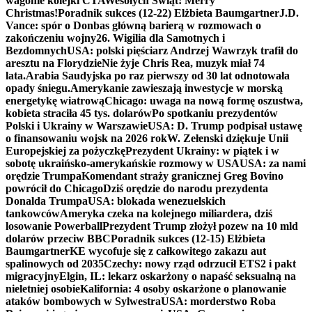
wagonie kolejki CTA
Wesołych Świąt! Merry
Christmas!
Poradnik sukces (12-22) Elżbieta Baumgartner
J.D.
Vance: spór o Donbas główną barierą w rozmowach o
zakończeniu wojny
26. Wigilia dla Samotnych i
Bezdomnych
USA: polski pięściarz Andrzej Wawrzyk trafił do
aresztu na Florydzie
Nie żyje Chris Rea, muzyk miał 74
lata.
Arabia Saudyjska po raz pierwszy od 30 lat odnotowała
opady śniegu.
Amerykanie zawieszają inwestycje w morską
energetykę wiatrową
Chicago: uwaga na nową formę oszustwa,
kobieta straciła 45 tys. dolarów
Po spotkaniu prezydentów
Polski i Ukrainy w Warszawie
USA: D. Trump podpisał ustawę
o finansowaniu wojsk na 2026 rok
W. Zełenski dziękuje Unii
Europejskiej za pożyczkę
Prezydent Ukrainy: w piątek i w
sobotę ukraińsko-amerykańskie rozmowy w USA
USA: za nami
orędzie Trumpa
Komendant straży granicznej Greg Bovino
powrócił do Chicago
Dziś orędzie do narodu prezydenta
Donalda Trumpa
USA: blokada wenezuelskich
tankowców
Ameryka czeka na kolejnego miliardera, dziś
losowanie Powerball
Prezydent Trump złożył pozew na 10 mld
dolarów przeciw BBC
Poradnik sukces (12-15) Elżbieta
Baumgartner
KE wycofuje się z całkowitego zakazu aut
spalinowych od 2035
Czechy: nowy rząd odrzucił ETS2 i pakt
migracyjny
Elgin, IL: lekarz oskarżony o napaść seksualną na
nieletniej osobie
Kalifornia: 4 osoby oskarżone o planowanie
ataków bombowych w Sylwestra
USA: morderstwo Roba