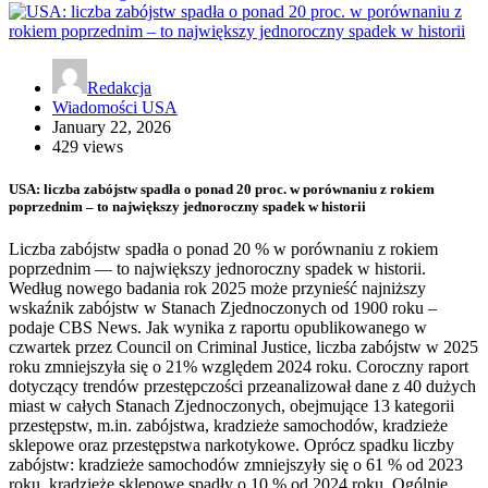
Redakcja
Wiadomości USA
January 22, 2026
429 views
USA: liczba zabójstw spadła o ponad 20 proc. w porównaniu z rokiem
poprzednim – to największy jednoroczny spadek w historii
Liczba zabójstw spadła o ponad 20 % w porównaniu z rokiem
poprzednim — to największy jednoroczny spadek w historii.
Według nowego badania rok 2025 może przynieść najniższy
wskaźnik zabójstw w Stanach Zjednoczonych od 1900 roku –
podaje CBS News. Jak wynika z raportu opublikowanego w
czwartek przez Council on Criminal Justice, liczba zabójstw w 2025
roku zmniejszyła się o 21% względem 2024 roku. Coroczny raport
dotyczący trendów przestępczości przeanalizował dane z 40 dużych
miast w całych Stanach Zjednoczonych, obejmujące 13 kategorii
przestępstw, m.in. zabójstwa, kradzieże samochodów, kradzieże
sklepowe oraz przestępstwa narkotykowe. Oprócz spadku liczby
zabójstw: kradzieże samochodów zmniejszyły się o 61 % od 2023
roku, kradzieże sklepowe spadły o 10 % od 2024 roku. Ogólnie