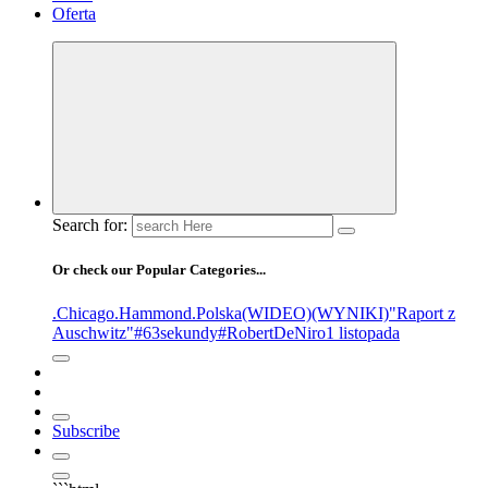
Oferta
Search for:
Or check our Popular Categories...
.Chicago
.Hammond
.Polska
(WIDEO)
(WYNIKI)
"Raport z
Auschwitz"
#63sekundy
#RobertDeNiro
1 listopada
Subscribe