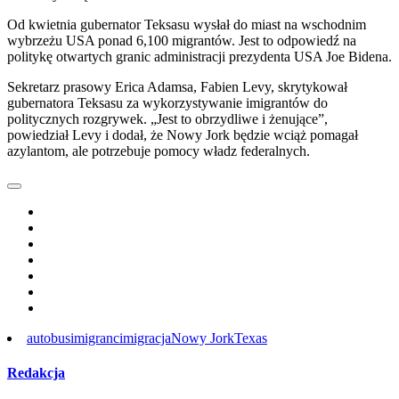
Od kwietnia gubernator Teksasu wysłał do miast na wschodnim
wybrzeżu USA ponad 6,100 migrantów. Jest to odpowiedź na
politykę otwartych granic administracji prezydenta USA Joe Bidena.
Sekretarz prasowy Erica Adamsa, Fabien Levy, skrytykował
gubernatora Teksasu za wykorzystywanie imigrantów do
politycznych rozgrywek. „Jest to obrzydliwe i żenujące”,
powiedział Levy i dodał, że Nowy Jork będzie wciąż pomagał
azylantom, ale potrzebuje pomocy władz federalnych.
autobus
imigranci
migracja
Nowy Jork
Texas
Redakcja