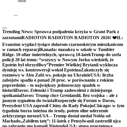
```html
▶
Kliknij PLAY, aby słuchać
🔈
🔊
```
Trending News:
Sprawca podpalenia krzyża w Grant Park z
zarzutami
RADIOTON RADIOTON RADIOTON 2026! ❤️
IL:
Evanston wypłaci tysiące dolarom czarnoskórym mieszkańcom
w ramach reparacji
Kanada: masakra w szkole w Tumbler
Ridge. 10 ofiar śmiertelnych, sprawcą 18-latek
Trump do szefa
policji 20 lat temu: “wszyscy w Nowym Jorku wiedzieli, że
Epstein był obrzydliwy”
Premier Wielkiej Brytanii wyklucza
dymisję ws. kontrowersji wokół Epsteina
Zakończyły się
rozmowy w Abu Zabi ws. pokoju na Ukrainie
USA: liczba
zabójstw spadła o ponad 20 proc. w porównaniu z rokiem
poprzednim – to największy jednoroczny spadek w
historii
Davos: Zełenski i Trump zadowoleni z dzisiejszego
spotkania
Davos: Trump chce Grenlandii. Bez wojska – ale z
jasnym sygnałem do świata
Rozpoczęło się Forum w Davos,
Prezydent USA zaprosił Chiny do Rady Pokoju
Chicago: w tym
tygodniu burza śnieżna do środy, potem silne uderzenie
arktycznego mrozu
USA – Trump dostał medal Nobla od
Machado
„Zabiłem tatę”: 11-latek z Pensylwanii zastrzelił ojca
po zabraniu mu konsoli Nintendo
USA: stopa procentowa