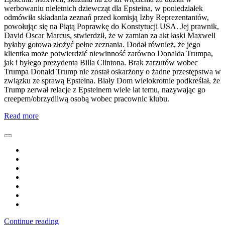
werbowaniu nieletnich dziewcząt dla Epsteina, w poniedziałek
odmówiła składania zeznań przed komisją Izby Reprezentantów,
powołując się na Piątą Poprawkę do Konstytucji USA. Jej prawnik,
David Oscar Marcus, stwierdził, że w zamian za akt łaski Maxwell
byłaby gotowa złożyć pełne zeznania. Dodał również, że jego
klientka może potwierdzić niewinność zarówno Donalda Trumpa,
jak i byłego prezydenta Billa Clintona. Brak zarzutów wobec
Trumpa Donald Trump nie został oskarżony o żadne przestępstwa w
związku ze sprawą Epsteina. Biały Dom wielokrotnie podkreślał, że
Trump zerwał relacje z Epsteinem wiele lat temu, nazywając go
creepem/obrzydliwą osobą wobec pracownic klubu.
Read more
Continue reading