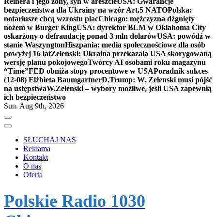
Reinera i jego żony, syn w areszcie
USA: Gwarancje
bezpieczeństwa dla Ukrainy na wzór Art.5 NATO
Polska:
notariusze chcą wzrostu płac
Chicago: mężczyzna dźgnięty
nożem w Burger King
USA: dyrektor BLM w Oklahoma City
oskarżony o defraudację ponad 3 mln dolarów
USA: powódź w
stanie Waszyngton
Hiszpania: media społecznościowe dla osób
powyżej 16 lat
Zełenski: Ukraina przekazała USA skorygowaną
wersję planu pokojowego
Twórcy AI osobami roku magazynu
“Time”
FED obniża stopy procentowe w USA
Poradnik sukces
(12-08) Elżbieta Baumgartner
D.Trump: W. Zełenski musi pójść
na ustępstwa
W.Zełenski – wybory możliwe, jeśli USA zapewnią
ich bezpieczeństwo
Sun. Aug 9th, 2026
SŁUCHAJ NAS
Reklama
Kontakt
O nas
Oferta
Polskie Radio 1030