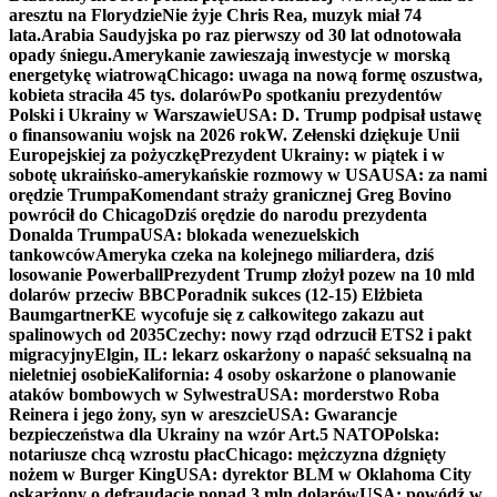
aresztu na Florydzie
Nie żyje Chris Rea, muzyk miał 74
lata.
Arabia Saudyjska po raz pierwszy od 30 lat odnotowała
opady śniegu.
Amerykanie zawieszają inwestycje w morską
energetykę wiatrową
Chicago: uwaga na nową formę oszustwa,
kobieta straciła 45 tys. dolarów
Po spotkaniu prezydentów
Polski i Ukrainy w Warszawie
USA: D. Trump podpisał ustawę
o finansowaniu wojsk na 2026 rok
W. Zełenski dziękuje Unii
Europejskiej za pożyczkę
Prezydent Ukrainy: w piątek i w
sobotę ukraińsko-amerykańskie rozmowy w USA
USA: za nami
orędzie Trumpa
Komendant straży granicznej Greg Bovino
powrócił do Chicago
Dziś orędzie do narodu prezydenta
Donalda Trumpa
USA: blokada wenezuelskich
tankowców
Ameryka czeka na kolejnego miliardera, dziś
losowanie Powerball
Prezydent Trump złożył pozew na 10 mld
dolarów przeciw BBC
Poradnik sukces (12-15) Elżbieta
Baumgartner
KE wycofuje się z całkowitego zakazu aut
spalinowych od 2035
Czechy: nowy rząd odrzucił ETS2 i pakt
migracyjny
Elgin, IL: lekarz oskarżony o napaść seksualną na
nieletniej osobie
Kalifornia: 4 osoby oskarżone o planowanie
ataków bombowych w Sylwestra
USA: morderstwo Roba
Reinera i jego żony, syn w areszcie
USA: Gwarancje
bezpieczeństwa dla Ukrainy na wzór Art.5 NATO
Polska:
notariusze chcą wzrostu płac
Chicago: mężczyzna dźgnięty
nożem w Burger King
USA: dyrektor BLM w Oklahoma City
oskarżony o defraudację ponad 3 mln dolarów
USA: powódź w