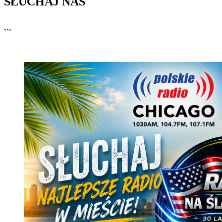
SŁUCHAJ NAS
▶
Kliknij PLAY, aby słuchać
```
🔊