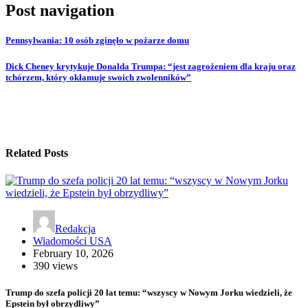
Post navigation
Pennsylwania: 10 osób zginęło w pożarze domu
Dick Cheney krytykuje Donalda Trumpa: “jest zagrożeniem dla kraju oraz
tchórzem, który okłamuje swoich zwolenników”
Related Posts
Redakcja
Wiadomości USA
February 10, 2026
390 views
Trump do szefa policji 20 lat temu: “wszyscy w Nowym Jorku wiedzieli, że
Epstein był obrzydliwy”