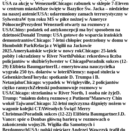
USA za akcję w Wenezueli
Chicago: rabunek w sklepie 7-Eleven
w centrum miasta
Msze święte w Bazylice Św. Jacka – niedzielne
na naszej antenie!
USA: udaremniony zamach terrorystyczny w
Sylwestra
W tym roku MŚ w piłce nożnej w Ameryce
Północnej
Prezydent Wenezueli otwarty na rozmowy z
USA
Chiny: podatek od antykoncepcji ma być sposobem na
dzietność
Donald Trump: USA gotowe do wsparcia irańskich
demonstrantów
Chicago: 7-letni chłopiec postrzelony w domu w
Humboldt Park
Relacja z Wigilii na Jackowie
2025.
Amerykańskie wejście w nowy rok
Chicago: 25-latek
pobity i okradziony w River North
Polska: rekordowa liczba
policjantów w służbie
Sylwester w Chicago
Poradnik sukces (12-
29) Elżbieta Baumgartner
IL: emerytowana nauczycielka
wygrała 250 tys. dolarów w loterii
Niemcy: napad stulecia w
Gelsenkirchen
Floryda: spotkanie D. Trumpa i B.
Netanjahu
Chicago: wypadek w Wrigleyville, 2 policjantów
ciężko rannych
Zełenski podsumowuje rozmowy w
USA
Chicago: strzelanina w River North, 1 osoba nie żyje
D.
Trump: “miałem dobrą rozmowę z Putinem”
Manewry Chin
wokół Tajwanu
Chicago: 32-letni mężczyzna dźgnięty nożem w
wagonie kolejki CTA
Wesołych Świąt! Merry
Christmas!
Poradnik sukces (12-22) Elżbieta Baumgartner
J.D.
Vance: spór o Donbas główną barierą w rozmowach o
zakończeniu wojny
26. Wigilia dla Samotnych i
Bezdomnych
USA: polski pięściarz Andrzej Wawrzyk trafił do