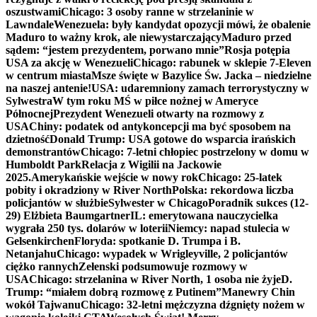
oszustwami
Chicago: 3 osoby ranne w strzelaninie w
Lawndale
Wenezuela: były kandydat opozycji mówi, że obalenie
Maduro to ważny krok, ale niewystarczający
Maduro przed
sądem: “jestem prezydentem, porwano mnie”
Rosja potępia
USA za akcję w Wenezueli
Chicago: rabunek w sklepie 7-Eleven
w centrum miasta
Msze święte w Bazylice Św. Jacka – niedzielne
na naszej antenie!
USA: udaremniony zamach terrorystyczny w
Sylwestra
W tym roku MŚ w piłce nożnej w Ameryce
Północnej
Prezydent Wenezueli otwarty na rozmowy z
USA
Chiny: podatek od antykoncepcji ma być sposobem na
dzietność
Donald Trump: USA gotowe do wsparcia irańskich
demonstrantów
Chicago: 7-letni chłopiec postrzelony w domu w
Humboldt Park
Relacja z Wigilii na Jackowie
2025.
Amerykańskie wejście w nowy rok
Chicago: 25-latek
pobity i okradziony w River North
Polska: rekordowa liczba
policjantów w służbie
Sylwester w Chicago
Poradnik sukces (12-
29) Elżbieta Baumgartner
IL: emerytowana nauczycielka
wygrała 250 tys. dolarów w loterii
Niemcy: napad stulecia w
Gelsenkirchen
Floryda: spotkanie D. Trumpa i B.
Netanjahu
Chicago: wypadek w Wrigleyville, 2 policjantów
ciężko rannych
Zełenski podsumowuje rozmowy w
USA
Chicago: strzelanina w River North, 1 osoba nie żyje
D.
Trump: “miałem dobrą rozmowę z Putinem”
Manewry Chin
wokół Tajwanu
Chicago: 32-letni mężczyzna dźgnięty nożem w