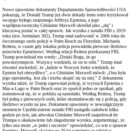
Nowo ujawnione dokumenty Departamentu Sprawiedliwości USA
pokazują, że Donald Trump już dwie dekady temu ostro krytykował
swojego byłego znajomego Jeffreya Epsteina, a jego
współpracowniczkę Ghislaine Maxwell określał jako „złą” i
kluczową postać w całej sprawie. Jak wynika z notatki FBI z 2019
roku (tzw. formularz 302), Trump miał zadzwonić w 2006 roku do
ówczesnego szefa policji w Palm Beach na Florydzie, Michaela
Reitera, w czasie gdy lokalna policja prowadziła pierwsze śledztwo
przeciwko Epsteinowi. Według relacji Reitera przekazanej FBI,
Trump powiedział mu wtedy: „Dzięki Bogu, że go
powstrzymujecie. Wszyscy wiedzieli, że on to robi.” Trump miał
również stwierdzić, że „ludzie w Nowym Jorku wiedzieli, że
Epstein był obrzydliwy”, a o Ghislaine Maxwell mówił: „Ona była
jego operatorką. Jest zła i trzeba skupić się na niej.” Z dokumentu
wynika także, że Trump zapewniał policję, iż wyrzucił Epsteina z
Mar-a-Lago w Palm Beach oraz że opuścił jedno ze spotkań, gdy
zorientował się, że w pobliżu są nastolatki. Według Reitera, Trump
był jedną z pierwszych osób, które skontaktowały się z policją, gdy
śledztwo wyszło na jaw. Dokument ujawniony w newralgicznym
momencie Upublicznienie notatki FBI nastąpiło zaledwie kilka
godzin po tym, jak adwokat Ghislaine Maxwell zaapelował do
Trumpa o ułaskawienie lub złagodzenie wyroku, argumentując, że
tylko ona może „w pełni i szczerze” opowiedzieć, co wie o sprawie
Epsteina. Maxwell, skazana na 20 lat więzienia za udział w