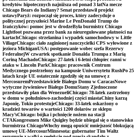
kredytów hipotecznych najniższa od ponad 3 lat
Na mecze
Chicago Bears do Indiany? Senat przedstawił projekt
ustawy
Paryż: rozpoczął się proces, który zadecyduje o
politycznej przyszłości Marine Le Pen
Donald Trump do
Irańczyków: pomoc jest w drodze
Była burmistrz Chicago
Lightfoot pozwana przez bank za nieuregulowane płatności na
kartach
Chicago: strzelanina i wypadek samochodowy w Little
Village
Chicago: ciało zaginionej nauczycielki CPS wyłowione z
jeziora Michigan
USA: postępowanie wobec szefa Rezerwy
Federalnej
W czwartek spotkanie Donalda Trumpa z Maríą
Coriną Machado
Chicago: 27-latek i 6-letni chłopiec ranni w
ataku w Lincoln Park
Chicago: pracownik Centrum
Medycznego postrzelony na kampusie Uniwersytetu Rush
Po 25
latach kraje UE ostatecznie zgodziły się na umowę z
Mercosurem
Przedstawiciele Białego Domu w Caracas
Nowe
wytyczne żywieniowe Białego Domu
Stany Zjednoczone
przedstawiły plan dla Wenezueli
Chicago: 78-latek zastrzelony
w domu w południowo-zachodniej części miasta
Chiny karzą
Japonię, Tokio protestuje
Chicago: 33-latek oskarżony o
kradzież towarów o wartości 1200 dolarów ze sklepu
Macy’s
Chicago: bójka i pchnięcie nożem na stacji
CTA
Kongresmen Mike Quigley będzie ubiegał się o stanowisko
burmistrza Chicago
Włochy mogą opuścić mniejszość blokującą
umowę UE-Mercosur
Minnesota: gubernator Tim Waltz
rezygnuje z walki o reelekcję pod presją skandalu z