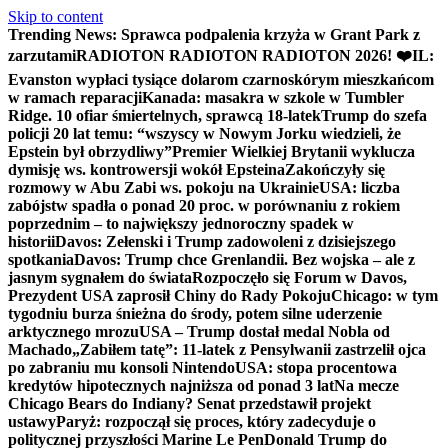
Skip to content
Trending News:
Sprawca podpalenia krzyża w Grant Park z
zarzutami
RADIOTON RADIOTON RADIOTON 2026! ❤️
IL:
Evanston wypłaci tysiące dolarom czarnoskórym mieszkańcom
w ramach reparacji
Kanada: masakra w szkole w Tumbler
Ridge. 10 ofiar śmiertelnych, sprawcą 18-latek
Trump do szefa
policji 20 lat temu: “wszyscy w Nowym Jorku wiedzieli, że
Epstein był obrzydliwy”
Premier Wielkiej Brytanii wyklucza
dymisję ws. kontrowersji wokół Epsteina
Zakończyły się
rozmowy w Abu Zabi ws. pokoju na Ukrainie
USA: liczba
zabójstw spadła o ponad 20 proc. w porównaniu z rokiem
poprzednim – to największy jednoroczny spadek w
historii
Davos: Zełenski i Trump zadowoleni z dzisiejszego
spotkania
Davos: Trump chce Grenlandii. Bez wojska – ale z
jasnym sygnałem do świata
Rozpoczęło się Forum w Davos,
Prezydent USA zaprosił Chiny do Rady Pokoju
Chicago: w tym
tygodniu burza śnieżna do środy, potem silne uderzenie
arktycznego mrozu
USA – Trump dostał medal Nobla od
Machado
„Zabiłem tatę”: 11-latek z Pensylwanii zastrzelił ojca
po zabraniu mu konsoli Nintendo
USA: stopa procentowa
kredytów hipotecznych najniższa od ponad 3 lat
Na mecze
Chicago Bears do Indiany? Senat przedstawił projekt
ustawy
Paryż: rozpoczął się proces, który zadecyduje o
politycznej przyszłości Marine Le Pen
Donald Trump do