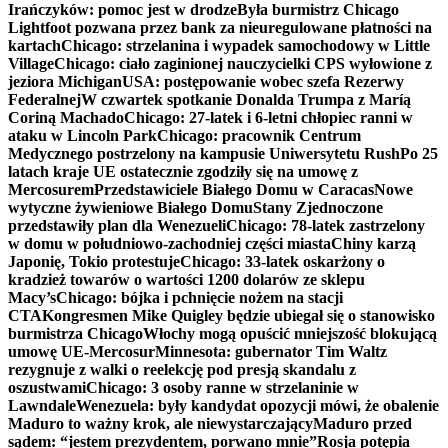
Irańczyków: pomoc jest w drodze
Była burmistrz Chicago
Lightfoot pozwana przez bank za nieuregulowane płatności na
kartach
Chicago: strzelanina i wypadek samochodowy w Little
Village
Chicago: ciało zaginionej nauczycielki CPS wyłowione z
jeziora Michigan
USA: postępowanie wobec szefa Rezerwy
Federalnej
W czwartek spotkanie Donalda Trumpa z Maríą
Coriną Machado
Chicago: 27-latek i 6-letni chłopiec ranni w
ataku w Lincoln Park
Chicago: pracownik Centrum
Medycznego postrzelony na kampusie Uniwersytetu Rush
Po 25
latach kraje UE ostatecznie zgodziły się na umowę z
Mercosurem
Przedstawiciele Białego Domu w Caracas
Nowe
wytyczne żywieniowe Białego Domu
Stany Zjednoczone
przedstawiły plan dla Wenezueli
Chicago: 78-latek zastrzelony
w domu w południowo-zachodniej części miasta
Chiny karzą
Japonię, Tokio protestuje
Chicago: 33-latek oskarżony o
kradzież towarów o wartości 1200 dolarów ze sklepu
Macy’s
Chicago: bójka i pchnięcie nożem na stacji
CTA
Kongresmen Mike Quigley będzie ubiegał się o stanowisko
burmistrza Chicago
Włochy mogą opuścić mniejszość blokującą
umowę UE-Mercosur
Minnesota: gubernator Tim Waltz
rezygnuje z walki o reelekcję pod presją skandalu z
oszustwami
Chicago: 3 osoby ranne w strzelaninie w
Lawndale
Wenezuela: były kandydat opozycji mówi, że obalenie
Maduro to ważny krok, ale niewystarczający
Maduro przed
sądem: “jestem prezydentem, porwano mnie”
Rosja potępia