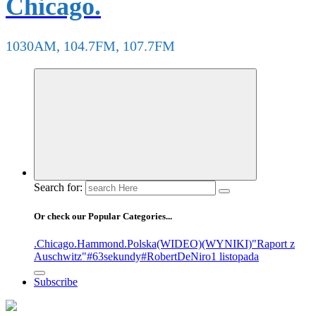
Chicago.
1030AM, 104.7FM, 107.7FM
Search for:
Or check our Popular Categories...
.Chicago
.Hammond
.Polska
(WIDEO)
(WYNIKI)
"Raport z
Auschwitz"
#63sekundy
#RobertDeNiro
1 listopada
Subscribe