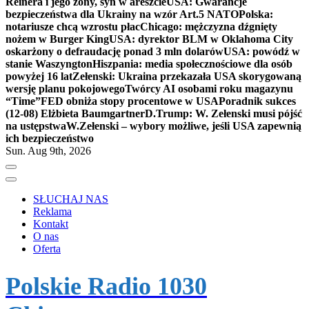
Reinera i jego żony, syn w areszcie
USA: Gwarancje
bezpieczeństwa dla Ukrainy na wzór Art.5 NATO
Polska:
notariusze chcą wzrostu płac
Chicago: mężczyzna dźgnięty
nożem w Burger King
USA: dyrektor BLM w Oklahoma City
oskarżony o defraudację ponad 3 mln dolarów
USA: powódź w
stanie Waszyngton
Hiszpania: media społecznościowe dla osób
powyżej 16 lat
Zełenski: Ukraina przekazała USA skorygowaną
wersję planu pokojowego
Twórcy AI osobami roku magazynu
“Time”
FED obniża stopy procentowe w USA
Poradnik sukces
(12-08) Elżbieta Baumgartner
D.Trump: W. Zełenski musi pójść
na ustępstwa
W.Zełenski – wybory możliwe, jeśli USA zapewnią
ich bezpieczeństwo
Sun. Aug 9th, 2026
SŁUCHAJ NAS
Reklama
Kontakt
O nas
Oferta
Polskie Radio 1030