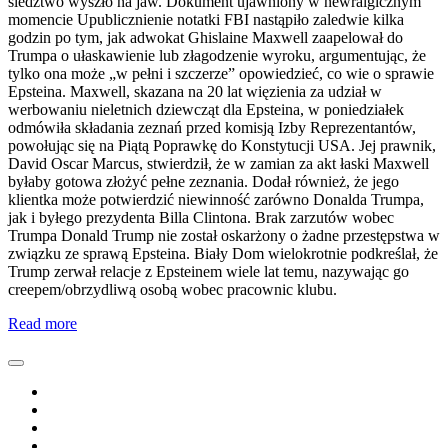
śledztwo wyszło na jaw. Dokument ujawniony w newralgicznym
momencie Upublicznienie notatki FBI nastąpiło zaledwie kilka
godzin po tym, jak adwokat Ghislaine Maxwell zaapelował do
Trumpa o ułaskawienie lub złagodzenie wyroku, argumentując, że
tylko ona może „w pełni i szczerze” opowiedzieć, co wie o sprawie
Epsteina. Maxwell, skazana na 20 lat więzienia za udział w
werbowaniu nieletnich dziewcząt dla Epsteina, w poniedziałek
odmówiła składania zeznań przed komisją Izby Reprezentantów,
powołując się na Piątą Poprawkę do Konstytucji USA. Jej prawnik,
David Oscar Marcus, stwierdził, że w zamian za akt łaski Maxwell
byłaby gotowa złożyć pełne zeznania. Dodał również, że jego
klientka może potwierdzić niewinność zarówno Donalda Trumpa,
jak i byłego prezydenta Billa Clintona. Brak zarzutów wobec
Trumpa Donald Trump nie został oskarżony o żadne przestępstwa w
związku ze sprawą Epsteina. Biały Dom wielokrotnie podkreślał, że
Trump zerwał relacje z Epsteinem wiele lat temu, nazywając go
creepem/obrzydliwą osobą wobec pracownic klubu.
Read more