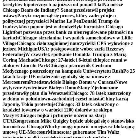
kredytów hipotecznych najniższa od ponad 3 lat
Na mecze
Chicago Bears do Indiany? Senat przedstawił projekt
ustawy
Paryż: rozpoczął się proces, który zadecyduje o
politycznej przyszłości Marine Le Pen
Donald Trump do
Irańczyków: pomoc jest w drodze
Była burmistrz Chicago
Lightfoot pozwana przez bank za nieuregulowane płatności na
kartach
Chicago: strzelanina i wypadek samochodowy w Little
Village
Chicago: ciało zaginionej nauczycielki CPS wyłowione z
jeziora Michigan
USA: postępowanie wobec szefa Rezerwy
Federalnej
W czwartek spotkanie Donalda Trumpa z Maríą
Coriną Machado
Chicago: 27-latek i 6-letni chłopiec ranni w
ataku w Lincoln Park
Chicago: pracownik Centrum
Medycznego postrzelony na kampusie Uniwersytetu Rush
Po 25
latach kraje UE ostatecznie zgodziły się na umowę z
Mercosurem
Przedstawiciele Białego Domu w Caracas
Nowe
wytyczne żywieniowe Białego Domu
Stany Zjednoczone
przedstawiły plan dla Wenezueli
Chicago: 78-latek zastrzelony
w domu w południowo-zachodniej części miasta
Chiny karzą
Japonię, Tokio protestuje
Chicago: 33-latek oskarżony o
kradzież towarów o wartości 1200 dolarów ze sklepu
Macy’s
Chicago: bójka i pchnięcie nożem na stacji
CTA
Kongresmen Mike Quigley będzie ubiegał się o stanowisko
burmistrza Chicago
Włochy mogą opuścić mniejszość blokującą
umowę UE-Mercosur
Minnesota: gubernator Tim Waltz
rezygnuje z walki o reelekcję pod presją skandalu z