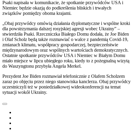
Psaki napisała w komunikacie, że spotkanie przywódców USA i
Niemiec będzie okazją do podkreślenia bliskich i trwałych
związków pomiędzy oboma krajami.
„Obaj przywódcy omówią działania dyplomatyczne i wspólne kroki
dla powstrzymania dalszej rosyjskiej agresji wobec Ukrainy” –
stwierdziła Psaki. Rzeczniczka Białego Domu dodała, że Joe Biden
i Olaf Scholz będą także rozmawiać o walce z pandemią Covid-19,
zmianach klimatu, współpracy gospodarczej, bezpieczeństwie
międzynarodowym oraz wspólnych wartościach demokratycznych.
Ostatnie spotkanie przywódców USA i Niemiec w Białym Domu
miało miejsce w lipcu ubiegłego roku, kiedy to z pożegnalną wizytą
do Waszyngtonu przybyła Angela Merkel.
Prezydent Joe Biden rozmawiał telefonicznie z Olafem Scholzem
zaraz po objęciu przez niego stanowiska kanclerza. Obaj przywódcy
uczestniczyli też w poniedziałkowej wideokonferencji na temat
sytuacji wokół Ukrainy.