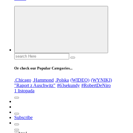
Search
for:
Or check our Popular Categories...
.Chicago
.Hammond
.Polska
(WIDEO)
(WYNIKI)
"Raport z Auschwitz"
#63sekundy
#RobertDeNiro
1 listopada
Subscribe