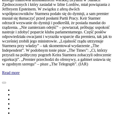
Zjednoczonych i który zasiadał w Izbie Lordów, miał powiązania z
Jeffreyem Epsteinem. W związku z aferą dwóch
współpracowników Starmera podało się do dymisji, a sam premier
musiał się tłumaczyć przed posłami Partii Pracy. Keir Starmer
odrzucił wezwanie do dymisji i podkreślił, że posiada mandat do
rządzenia. „Nie zamierzam odejść” – powtarzał, próbując uspokoić
nastroje i zdobyć poparcie klubu parlamentarnego. Część posłów
odpowiedziała owacjami i wyraziła wsparcie dla premiera, tak jak to
wcześniej zrobili jego ministrowie. „Lojalność rządu utrzymuje
Starmera przy władzy” – tak skomentował wydarzenie „The
Independent”. W podobnym tonie pisze „The Times”: „Ci, którzy
przyszli na polityczny pogrzeb Keira Starmera zobaczyli odroczenie
egzekucji”. „Premier przechodzi do ofensywy, a gabinet ustawia się
w zgodnym szeregu” – pisze „The Telegraph”. (IAR)
Read more