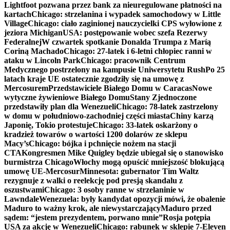
Lightfoot pozwana przez bank za nieuregulowane płatności na
kartach
Chicago: strzelanina i wypadek samochodowy w Little
Village
Chicago: ciało zaginionej nauczycielki CPS wyłowione z
jeziora Michigan
USA: postępowanie wobec szefa Rezerwy
Federalnej
W czwartek spotkanie Donalda Trumpa z Maríą
Coriną Machado
Chicago: 27-latek i 6-letni chłopiec ranni w
ataku w Lincoln Park
Chicago: pracownik Centrum
Medycznego postrzelony na kampusie Uniwersytetu Rush
Po 25
latach kraje UE ostatecznie zgodziły się na umowę z
Mercosurem
Przedstawiciele Białego Domu w Caracas
Nowe
wytyczne żywieniowe Białego Domu
Stany Zjednoczone
przedstawiły plan dla Wenezueli
Chicago: 78-latek zastrzelony
w domu w południowo-zachodniej części miasta
Chiny karzą
Japonię, Tokio protestuje
Chicago: 33-latek oskarżony o
kradzież towarów o wartości 1200 dolarów ze sklepu
Macy’s
Chicago: bójka i pchnięcie nożem na stacji
CTA
Kongresmen Mike Quigley będzie ubiegał się o stanowisko
burmistrza Chicago
Włochy mogą opuścić mniejszość blokującą
umowę UE-Mercosur
Minnesota: gubernator Tim Waltz
rezygnuje z walki o reelekcję pod presją skandalu z
oszustwami
Chicago: 3 osoby ranne w strzelaninie w
Lawndale
Wenezuela: były kandydat opozycji mówi, że obalenie
Maduro to ważny krok, ale niewystarczający
Maduro przed
sądem: “jestem prezydentem, porwano mnie”
Rosja potępia
USA za akcję w Wenezueli
Chicago: rabunek w sklepie 7-Eleven