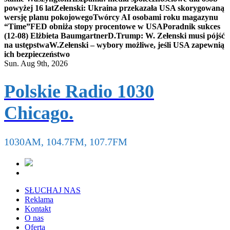
powyżej 16 lat
Zełenski: Ukraina przekazała USA skorygowaną
wersję planu pokojowego
Twórcy AI osobami roku magazynu
“Time”
FED obniża stopy procentowe w USA
Poradnik sukces
(12-08) Elżbieta Baumgartner
D.Trump: W. Zełenski musi pójść
na ustępstwa
W.Zełenski – wybory możliwe, jeśli USA zapewnią
ich bezpieczeństwo
Sun. Aug 9th, 2026
Polskie Radio 1030
Chicago.
1030AM, 104.7FM, 107.7FM
SŁUCHAJ NAS
Reklama
Kontakt
O nas
Oferta