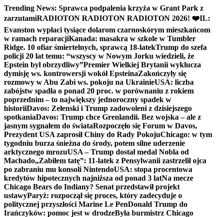
Skip
Trending News:
Sprawca podpalenia krzyża w Grant Park z
to
zarzutami
RADIOTON RADIOTON RADIOTON 2026! ❤️
IL:
content
Evanston wypłaci tysiące dolarom czarnoskórym mieszkańcom
w ramach reparacji
Kanada: masakra w szkole w Tumbler
Ridge. 10 ofiar śmiertelnych, sprawcą 18-latek
Trump do szefa
policji 20 lat temu: “wszyscy w Nowym Jorku wiedzieli, że
Epstein był obrzydliwy”
Premier Wielkiej Brytanii wyklucza
dymisję ws. kontrowersji wokół Epsteina
Zakończyły się
rozmowy w Abu Zabi ws. pokoju na Ukrainie
USA: liczba
zabójstw spadła o ponad 20 proc. w porównaniu z rokiem
poprzednim – to największy jednoroczny spadek w
historii
Davos: Zełenski i Trump zadowoleni z dzisiejszego
spotkania
Davos: Trump chce Grenlandii. Bez wojska – ale z
jasnym sygnałem do świata
Rozpoczęło się Forum w Davos,
Prezydent USA zaprosił Chiny do Rady Pokoju
Chicago: w tym
tygodniu burza śnieżna do środy, potem silne uderzenie
arktycznego mrozu
USA – Trump dostał medal Nobla od
Machado
„Zabiłem tatę”: 11-latek z Pensylwanii zastrzelił ojca
po zabraniu mu konsoli Nintendo
USA: stopa procentowa
kredytów hipotecznych najniższa od ponad 3 lat
Na mecze
Chicago Bears do Indiany? Senat przedstawił projekt
ustawy
Paryż: rozpoczął się proces, który zadecyduje o
politycznej przyszłości Marine Le Pen
Donald Trump do
Irańczyków: pomoc jest w drodze
Była burmistrz Chicago