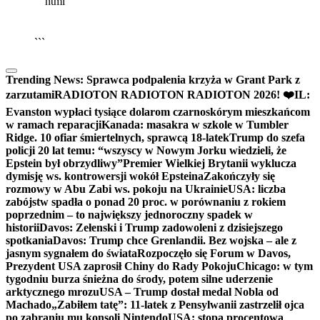
```html
▶
Kliknij PLAY, aby słuchać
🔈
🔊
```
Trending News:
Sprawca podpalenia krzyża w Grant Park z
zarzutami
RADIOTON RADIOTON RADIOTON 2026! ❤️
IL:
Evanston wypłaci tysiące dolarom czarnoskórym mieszkańcom
w ramach reparacji
Kanada: masakra w szkole w Tumbler
Ridge. 10 ofiar śmiertelnych, sprawcą 18-latek
Trump do szefa
policji 20 lat temu: “wszyscy w Nowym Jorku wiedzieli, że
Epstein był obrzydliwy”
Premier Wielkiej Brytanii wyklucza
dymisję ws. kontrowersji wokół Epsteina
Zakończyły się
rozmowy w Abu Zabi ws. pokoju na Ukrainie
USA: liczba
zabójstw spadła o ponad 20 proc. w porównaniu z rokiem
poprzednim – to największy jednoroczny spadek w
historii
Davos: Zełenski i Trump zadowoleni z dzisiejszego
spotkania
Davos: Trump chce Grenlandii. Bez wojska – ale z
jasnym sygnałem do świata
Rozpoczęło się Forum w Davos,
Prezydent USA zaprosił Chiny do Rady Pokoju
Chicago: w tym
tygodniu burza śnieżna do środy, potem silne uderzenie
arktycznego mrozu
USA – Trump dostał medal Nobla od
Machado
„Zabiłem tatę”: 11-latek z Pensylwanii zastrzelił ojca
po zabraniu mu konsoli Nintendo
USA: stopa procentowa