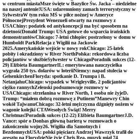
w centrum miasta
Msze święte w Bazylice Św. Jacka – niedzielne
na naszej antenie!
USA: udaremniony zamach terrorystyczny w
Sylwestra
W tym roku MŚ w piłce nożnej w Ameryce
Północnej
Prezydent Wenezueli otwarty na rozmowy z
USA
Chiny: podatek od antykoncepcji ma być sposobem na
dzietność
Donald Trump: USA gotowe do wsparcia irańskich
demonstrantów
Chicago: 7-letni chłopiec postrzelony w domu w
Humboldt Park
Relacja z Wigilii na Jackowie
2025.
Amerykańskie wejście w nowy rok
Chicago: 25-latek
pobity i okradziony w River North
Polska: rekordowa liczba
policjantów w służbie
Sylwester w Chicago
Poradnik sukces (12-
29) Elżbieta Baumgartner
IL: emerytowana nauczycielka
wygrała 250 tys. dolarów w loterii
Niemcy: napad stulecia w
Gelsenkirchen
Floryda: spotkanie D. Trumpa i B.
Netanjahu
Chicago: wypadek w Wrigleyville, 2 policjantów
ciężko rannych
Zełenski podsumowuje rozmowy w
USA
Chicago: strzelanina w River North, 1 osoba nie żyje
D.
Trump: “miałem dobrą rozmowę z Putinem”
Manewry Chin
wokół Tajwanu
Chicago: 32-letni mężczyzna dźgnięty nożem w
wagonie kolejki CTA
Wesołych Świąt! Merry
Christmas!
Poradnik sukces (12-22) Elżbieta Baumgartner
J.D.
Vance: spór o Donbas główną barierą w rozmowach o
zakończeniu wojny
26. Wigilia dla Samotnych i
Bezdomnych
USA: polski pięściarz Andrzej Wawrzyk trafił do
aresztu na Florydzie
Nie żyje Chris Rea, muzyk miał 74