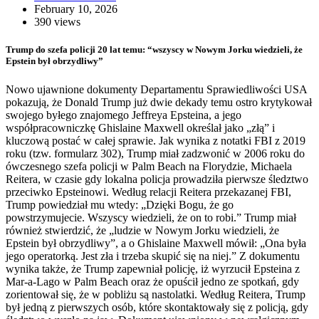
February 10, 2026
390 views
Trump do szefa policji 20 lat temu: “wszyscy w Nowym Jorku wiedzieli, że
Epstein był obrzydliwy”
Nowo ujawnione dokumenty Departamentu Sprawiedliwości USA
pokazują, że Donald Trump już dwie dekady temu ostro krytykował
swojego byłego znajomego Jeffreya Epsteina, a jego
współpracowniczkę Ghislaine Maxwell określał jako „złą” i
kluczową postać w całej sprawie. Jak wynika z notatki FBI z 2019
roku (tzw. formularz 302), Trump miał zadzwonić w 2006 roku do
ówczesnego szefa policji w Palm Beach na Florydzie, Michaela
Reitera, w czasie gdy lokalna policja prowadziła pierwsze śledztwo
przeciwko Epsteinowi. Według relacji Reitera przekazanej FBI,
Trump powiedział mu wtedy: „Dzięki Bogu, że go
powstrzymujecie. Wszyscy wiedzieli, że on to robi.” Trump miał
również stwierdzić, że „ludzie w Nowym Jorku wiedzieli, że
Epstein był obrzydliwy”, a o Ghislaine Maxwell mówił: „Ona była
jego operatorką. Jest zła i trzeba skupić się na niej.” Z dokumentu
wynika także, że Trump zapewniał policję, iż wyrzucił Epsteina z
Mar-a-Lago w Palm Beach oraz że opuścił jedno ze spotkań, gdy
zorientował się, że w pobliżu są nastolatki. Według Reitera, Trump
był jedną z pierwszych osób, które skontaktowały się z policją, gdy