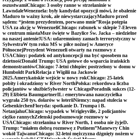
oszustwami
Chicago: 3 osoby ranne w strzelaninie w
Lawndale
Wenezuela: były kandydat opozycji mówi, że obalenie
Maduro to ważny krok, ale niewystarczający
Maduro przed
sądem: “jestem prezydentem, porwano mnie”
Rosja potępia
USA za akcję w Wenezueli
Chicago: rabunek w sklepie 7-Eleven
w centrum miasta
Msze święte w Bazylice Św. Jacka – niedzielne
na naszej antenie!
USA: udaremniony zamach terrorystyczny w
Sylwestra
W tym roku MŚ w piłce nożnej w Ameryce
Północnej
Prezydent Wenezueli otwarty na rozmowy z
USA
Chiny: podatek od antykoncepcji ma być sposobem na
dzietność
Donald Trump: USA gotowe do wsparcia irańskich
demonstrantów
Chicago: 7-letni chłopiec postrzelony w domu w
Humboldt Park
Relacja z Wigilii na Jackowie
2025.
Amerykańskie wejście w nowy rok
Chicago: 25-latek
pobity i okradziony w River North
Polska: rekordowa liczba
policjantów w służbie
Sylwester w Chicago
Poradnik sukces (12-
29) Elżbieta Baumgartner
IL: emerytowana nauczycielka
wygrała 250 tys. dolarów w loterii
Niemcy: napad stulecia w
Gelsenkirchen
Floryda: spotkanie D. Trumpa i B.
Netanjahu
Chicago: wypadek w Wrigleyville, 2 policjantów
ciężko rannych
Zełenski podsumowuje rozmowy w
USA
Chicago: strzelanina w River North, 1 osoba nie żyje
D.
Trump: “miałem dobrą rozmowę z Putinem”
Manewry Chin
wokół Tajwanu
Chicago: 32-letni mężczyzna dźgnięty nożem w