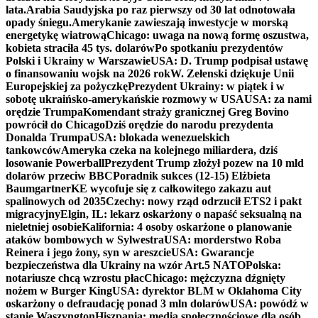
lata.
Arabia Saudyjska po raz pierwszy od 30 lat odnotowała
opady śniegu.
Amerykanie zawieszają inwestycje w morską
energetykę wiatrową
Chicago: uwaga na nową formę oszustwa,
kobieta straciła 45 tys. dolarów
Po spotkaniu prezydentów
Polski i Ukrainy w Warszawie
USA: D. Trump podpisał ustawę
o finansowaniu wojsk na 2026 rok
W. Zełenski dziękuje Unii
Europejskiej za pożyczkę
Prezydent Ukrainy: w piątek i w
sobotę ukraińsko-amerykańskie rozmowy w USA
USA: za nami
orędzie Trumpa
Komendant straży granicznej Greg Bovino
powrócił do Chicago
Dziś orędzie do narodu prezydenta
Donalda Trumpa
USA: blokada wenezuelskich
tankowców
Ameryka czeka na kolejnego miliardera, dziś
losowanie Powerball
Prezydent Trump złożył pozew na 10 mld
dolarów przeciw BBC
Poradnik sukces (12-15) Elżbieta
Baumgartner
KE wycofuje się z całkowitego zakazu aut
spalinowych od 2035
Czechy: nowy rząd odrzucił ETS2 i pakt
migracyjny
Elgin, IL: lekarz oskarżony o napaść seksualną na
nieletniej osobie
Kalifornia: 4 osoby oskarżone o planowanie
ataków bombowych w Sylwestra
USA: morderstwo Roba
Reinera i jego żony, syn w areszcie
USA: Gwarancje
bezpieczeństwa dla Ukrainy na wzór Art.5 NATO
Polska:
notariusze chcą wzrostu płac
Chicago: mężczyzna dźgnięty
nożem w Burger King
USA: dyrektor BLM w Oklahoma City
oskarżony o defraudację ponad 3 mln dolarów
USA: powódź w
stanie Waszyngton
Hiszpania: media społecznościowe dla osób