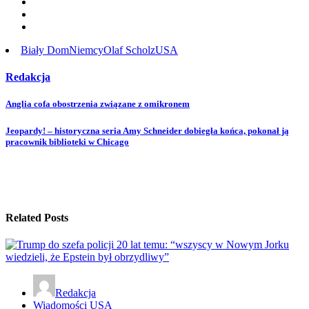
Biały Dom
Niemcy
Olaf Scholz
USA
Redakcja
Post
Anglia cofa obostrzenia związane z omikronem
navigation
Jeopardy! – historyczna seria Amy Schneider dobiegła końca, pokonał ją
pracownik biblioteki w Chicago
Related Posts
Redakcja
Wiadomości USA