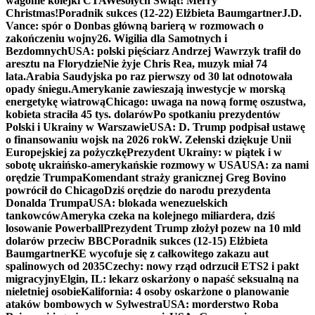
wagonie kolejki CTA
Wesołych Świąt! Merry
Christmas!
Poradnik sukces (12-22) Elżbieta Baumgartner
J.D.
Vance: spór o Donbas główną barierą w rozmowach o
zakończeniu wojny
26. Wigilia dla Samotnych i
Bezdomnych
USA: polski pięściarz Andrzej Wawrzyk trafił do
aresztu na Florydzie
Nie żyje Chris Rea, muzyk miał 74
lata.
Arabia Saudyjska po raz pierwszy od 30 lat odnotowała
opady śniegu.
Amerykanie zawieszają inwestycje w morską
energetykę wiatrową
Chicago: uwaga na nową formę oszustwa,
kobieta straciła 45 tys. dolarów
Po spotkaniu prezydentów
Polski i Ukrainy w Warszawie
USA: D. Trump podpisał ustawę
o finansowaniu wojsk na 2026 rok
W. Zełenski dziękuje Unii
Europejskiej za pożyczkę
Prezydent Ukrainy: w piątek i w
sobotę ukraińsko-amerykańskie rozmowy w USA
USA: za nami
orędzie Trumpa
Komendant straży granicznej Greg Bovino
powrócił do Chicago
Dziś orędzie do narodu prezydenta
Donalda Trumpa
USA: blokada wenezuelskich
tankowców
Ameryka czeka na kolejnego miliardera, dziś
losowanie Powerball
Prezydent Trump złożył pozew na 10 mld
dolarów przeciw BBC
Poradnik sukces (12-15) Elżbieta
Baumgartner
KE wycofuje się z całkowitego zakazu aut
spalinowych od 2035
Czechy: nowy rząd odrzucił ETS2 i pakt
migracyjny
Elgin, IL: lekarz oskarżony o napaść seksualną na
nieletniej osobie
Kalifornia: 4 osoby oskarżone o planowanie
ataków bombowych w Sylwestra
USA: morderstwo Roba