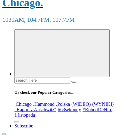
Chicago.
1030AM, 104.7FM, 107.7FM
Search
for:
Or check our Popular Categories...
.Chicago
.Hammond
.Polska
(WIDEO)
(WYNIKI)
"Raport z Auschwitz"
#63sekundy
#RobertDeNiro
1 listopada
Subscribe