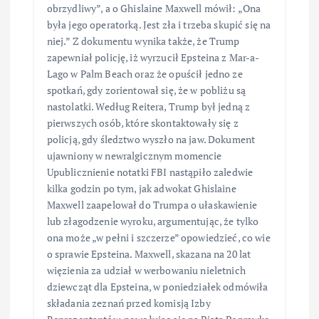
obrzydliwy”, a o Ghislaine Maxwell mówił: „Ona
była jego operatorką. Jest zła i trzeba skupić się na
niej.” Z dokumentu wynika także, że Trump
zapewniał policję, iż wyrzucił Epsteina z Mar-a-
Lago w Palm Beach oraz że opuścił jedno ze
spotkań, gdy zorientował się, że w pobliżu są
nastolatki. Według Reitera, Trump był jedną z
pierwszych osób, które skontaktowały się z
policją, gdy śledztwo wyszło na jaw. Dokument
ujawniony w newralgicznym momencie
Upublicznienie notatki FBI nastąpiło zaledwie
kilka godzin po tym, jak adwokat Ghislaine
Maxwell zaapelował do Trumpa o ułaskawienie
lub złagodzenie wyroku, argumentując, że tylko
ona może „w pełni i szczerze” opowiedzieć, co wie
o sprawie Epsteina. Maxwell, skazana na 20 lat
więzienia za udział w werbowaniu nieletnich
dziewcząt dla Epsteina, w poniedziałek odmówiła
składania zeznań przed komisją Izby