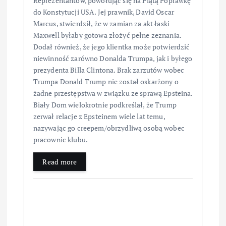
Reprezentantów, powołując się na Piątą Poprawkę
do Konstytucji USA. Jej prawnik, David Oscar
Marcus, stwierdził, że w zamian za akt łaski
Maxwell byłaby gotowa złożyć pełne zeznania.
Dodał również, że jego klientka może potwierdzić
niewinność zarówno Donalda Trumpa, jak i byłego
prezydenta Billa Clintona. Brak zarzutów wobec
Trumpa Donald Trump nie został oskarżony o
żadne przestępstwa w związku ze sprawą Epsteina.
Biały Dom wielokrotnie podkreślał, że Trump
zerwał relacje z Epsteinem wiele lat temu,
nazywając go creepem/obrzydliwą osobą wobec
pracownic klubu.
Read more