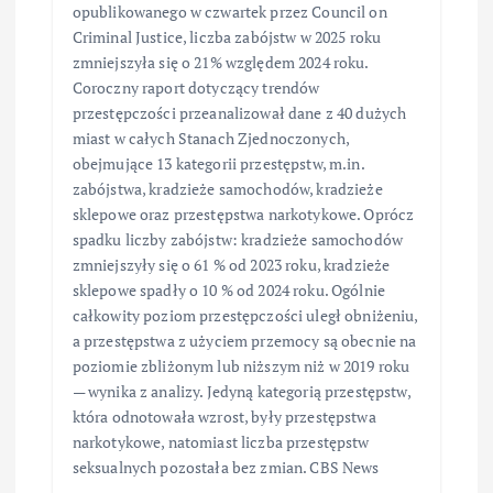
opublikowanego w czwartek przez Council on
Criminal Justice, liczba zabójstw w 2025 roku
zmniejszyła się o 21% względem 2024 roku.
Coroczny raport dotyczący trendów
przestępczości przeanalizował dane z 40 dużych
miast w całych Stanach Zjednoczonych,
obejmujące 13 kategorii przestępstw, m.in.
zabójstwa, kradzieże samochodów, kradzieże
sklepowe oraz przestępstwa narkotykowe. Oprócz
spadku liczby zabójstw: kradzieże samochodów
zmniejszyły się o 61 % od 2023 roku, kradzieże
sklepowe spadły o 10 % od 2024 roku. Ogólnie
całkowity poziom przestępczości uległ obniżeniu,
a przestępstwa z użyciem przemocy są obecnie na
poziomie zbliżonym lub niższym niż w 2019 roku
— wynika z analizy. Jedyną kategorią przestępstw,
która odnotowała wzrost, były przestępstwa
narkotykowe, natomiast liczba przestępstw
seksualnych pozostała bez zmian. CBS News