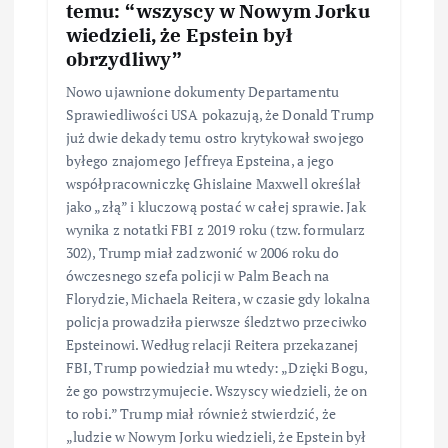
temu: “wszyscy w Nowym Jorku
wiedzieli, że Epstein był
obrzydliwy”
Nowo ujawnione dokumenty Departamentu
Sprawiedliwości USA pokazują, że Donald Trump
już dwie dekady temu ostro krytykował swojego
byłego znajomego Jeffreya Epsteina, a jego
współpracowniczkę Ghislaine Maxwell określał
jako „złą” i kluczową postać w całej sprawie. Jak
wynika z notatki FBI z 2019 roku (tzw. formularz
302), Trump miał zadzwonić w 2006 roku do
ówczesnego szefa policji w Palm Beach na
Florydzie, Michaela Reitera, w czasie gdy lokalna
policja prowadziła pierwsze śledztwo przeciwko
Epsteinowi. Według relacji Reitera przekazanej
FBI, Trump powiedział mu wtedy: „Dzięki Bogu,
że go powstrzymujecie. Wszyscy wiedzieli, że on
to robi.” Trump miał również stwierdzić, że
„ludzie w Nowym Jorku wiedzieli, że Epstein był