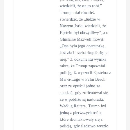
wiedzieli, że on to robi.”
Trump miał również
stwierdzić, że „ludzie w
Nowym Jorku wiedzieli, że
Epstein był obrzydliwy”, a o
Ghislaine Maxwell mówił:
„Ona była jego operatorką.
Jest zła i trzeba skupić się na
niej.” Z dokumentu wynika
także, że Trump zapewniał
policję, iż wyrzucił Epsteina z
Mar-a-Lago w Palm Beach
oraz że opuścił jedno ze
spotkań, gdy zorientował się,
że w pobliżu są nastolatki.
Według Reitera, Trump był
jedną z pierwszych osób,
które skontaktowały się z
policją, gdy śledztwo wyszło