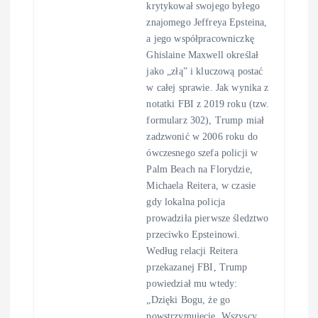
krytykował swojego byłego
znajomego Jeffreya Epsteina,
a jego współpracowniczkę
Ghislaine Maxwell określał
jako „złą” i kluczową postać
w całej sprawie. Jak wynika z
notatki FBI z 2019 roku (tzw.
formularz 302), Trump miał
zadzwonić w 2006 roku do
ówczesnego szefa policji w
Palm Beach na Florydzie,
Michaela Reitera, w czasie
gdy lokalna policja
prowadziła pierwsze śledztwo
przeciwko Epsteinowi.
Według relacji Reitera
przekazanej FBI, Trump
powiedział mu wtedy:
„Dzięki Bogu, że go
powstrzymujecie. Wszyscy