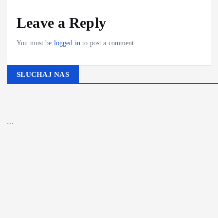
Leave a Reply
You must be
logged in
to post a comment.
SŁUCHAJ NAS
▶
Kliknij PLAY, aby słuchać
🔊
```