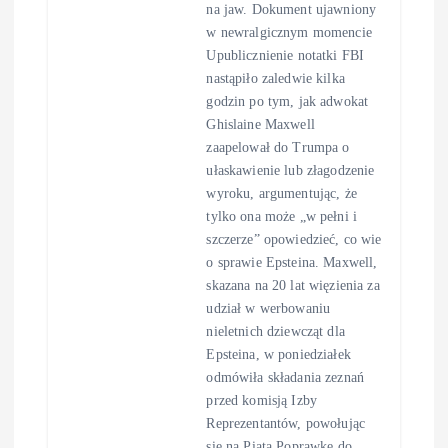
na jaw. Dokument ujawniony
w newralgicznym momencie
Upublicznienie notatki FBI
nastąpiło zaledwie kilka
godzin po tym, jak adwokat
Ghislaine Maxwell
zaapelował do Trumpa o
ułaskawienie lub złagodzenie
wyroku, argumentując, że
tylko ona może „w pełni i
szczerze” opowiedzieć, co wie
o sprawie Epsteina. Maxwell,
skazana na 20 lat więzienia za
udział w werbowaniu
nieletnich dziewcząt dla
Epsteina, w poniedziałek
odmówiła składania zeznań
przed komisją Izby
Reprezentantów, powołując
się na Piątą Poprawkę do