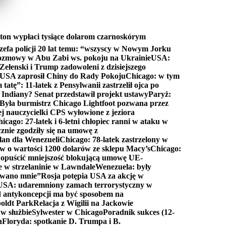
ton wypłaci tysiące dolarom czarnoskórym
efa policji 20 lat temu: “wszyscy w Nowym Jorku
rozmowy w Abu Zabi ws. pokoju na Ukrainie
USA:
Zełenski i Trump zadowoleni z dzisiejszego
 USA zaprosił Chiny do Rady Pokoju
Chicago: w tym
tatę”: 11-latek z Pensylwanii zastrzelił ojca po
Indiany? Senat przedstawił projekt ustawy
Paryż:
Była burmistrz Chicago Lightfoot pozwana przez
ej nauczycielki CPS wyłowione z jeziora
icago: 27-latek i 6-letni chłopiec ranni w ataku w
cznie zgodziły się na umowę z
lan dla Wenezueli
Chicago: 78-latek zastrzelony w
w o wartości 1200 dolarów ze sklepu Macy’s
Chicago:
opuścić mniejszość blokującą umowę UE-
e w strzelaninie w Lawndale
Wenezuela: były
rwano mnie”
Rosja potępia USA za akcję w
USA: udaremniony zamach terrorystyczny w
d antykoncepcji ma być sposobem na
boldt Park
Relacja z Wigilii na Jackowie
 w służbie
Sylwester w Chicago
Poradnik sukces (12-
n
Floryda: spotkanie D. Trumpa i B.