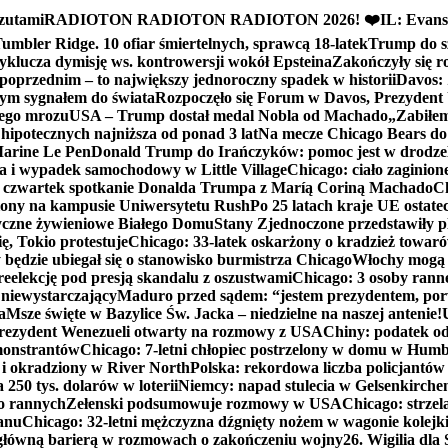
zutami
RADIOTON RADIOTON RADIOTON 2026! ❤️
IL: Evans
mbler Ridge. 10 ofiar śmiertelnych, sprawcą 18-latek
Trump do sz
yklucza dymisję ws. kontrowersji wokół Epsteina
Zakończyły się 
poprzednim – to największy jednoroczny spadek w historii
Davos: 
nym sygnałem do świata
Rozpoczęło się Forum w Davos, Prezydent
nego mrozu
USA – Trump dostał medal Nobla od Machado
„Zabiłem 
ipotecznych najniższa od ponad 3 lat
Na mecze Chicago Bears do 
 Marine Le Pen
Donald Trump do Irańczyków: pomoc jest w drodze
na i wypadek samochodowy w Little Village
Chicago: ciało zaginion
czwartek spotkanie Donalda Trumpa z Maríą Coriną Machado
Ch
ony na kampusie Uniwersytetu Rush
Po 25 latach kraje UE ostate
czne żywieniowe Białego Domu
Stany Zjednoczone przedstawiły p
ę, Tokio protestuje
Chicago: 33-latek oskarżony o kradzież towaró
ędzie ubiegał się o stanowisko burmistrza Chicago
Włochy mogą 
reelekcję pod presją skandalu z oszustwami
Chicago: 3 osoby rann
 niewystarczający
Maduro przed sądem: “jestem prezydentem, po
a
Msze święte w Bazylice Św. Jacka – niedzielne na naszej antenie!
rezydent Wenezueli otwarty na rozmowy z USA
Chiny: podatek o
monstrantów
Chicago: 7-letni chłopiec postrzelony w domu w Hum
y i okradziony w River North
Polska: rekordowa liczba policjantów
250 tys. dolarów w loterii
Niemcy: napad stulecia w Gelsenkirche
ko rannych
Zełenski podsumowuje rozmowy w USA
Chicago: strzel
anu
Chicago: 32-letni mężczyzna dźgnięty nożem w wagonie kolej
 główną barierą w rozmowach o zakończeniu wojny
26. Wigilia dl