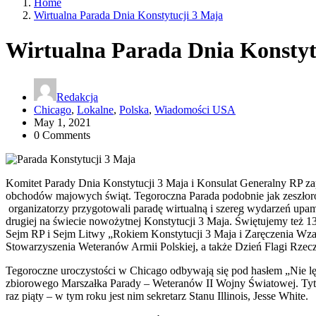
Home
Wirtualna Parada Dnia Konstytucji 3 Maja
Wirtualna Parada Dnia Konstyt
Redakcja
Chicago
,
Lokalne
,
Polska
,
Wiadomości USA
May 1, 2021
0 Comments
Komitet Parady Dnia Konstytucji 3 Maja i Konsulat Generalny RP za
obchodów majowych świąt. Tegoroczna Parada podobnie jak zeszłoro
organizatorzy przygotowali paradę wirtualną i szereg wydarzeń upam
drugiej na świecie nowożytnej Konstytucji 3 Maja. Świętujemy też 1
Sejm RP i Sejm Litwy „Rokiem Konstytucji 3 Maja i Zaręczenia Wz
Stowarzyszenia Weteranów Armii Polskiej, a także Dzień Flagi Rzecz
Tegoroczne uroczystości w Chicago odbywają się pod hasłem „Nie lę
zbiorowego Marszałka Parady – Weteranów II Wojny Światowej. Tytuł
raz piąty – w tym roku jest nim sekretarz Stanu Illinois, Jesse White.