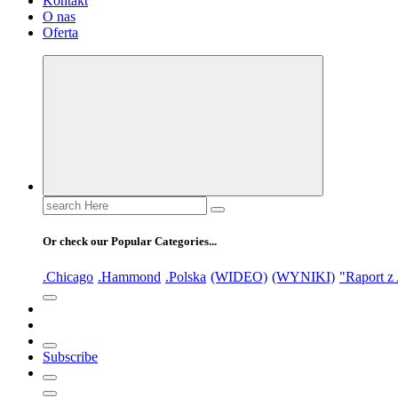
Kontakt
O nas
Oferta
Search
for:
Or check our Popular Categories...
.Chicago
.Hammond
.Polska
(WIDEO)
(WYNIKI)
"Raport z
Subscribe