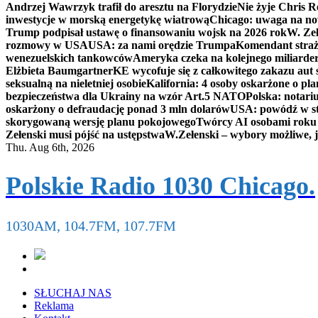
Andrzej Wawrzyk trafił do aresztu na Florydzie
Nie żyje Chris R
inwestycje w morską energetykę wiatrową
Chicago: uwaga na now
Trump podpisał ustawę o finansowaniu wojsk na 2026 rok
W. Zeł
rozmowy w USA
USA: za nami orędzie Trumpa
Komendant straż
wenezuelskich tankowców
Ameryka czeka na kolejnego miliarder
Elżbieta Baumgartner
KE wycofuje się z całkowitego zakazu aut
seksualną na nieletniej osobie
Kalifornia: 4 osoby oskarżone o 
bezpieczeństwa dla Ukrainy na wzór Art.5 NATO
Polska: notari
oskarżony o defraudację ponad 3 mln dolarów
USA: powódź w s
skorygowaną wersję planu pokojowego
Twórcy AI osobami rok
Zełenski musi pójść na ustępstwa
W.Zełenski – wybory możliwe, j
Thu. Aug 6th, 2026
Polskie Radio 1030 Chicago.
1030AM, 104.7FM, 107.7FM
SŁUCHAJ NAS
Reklama