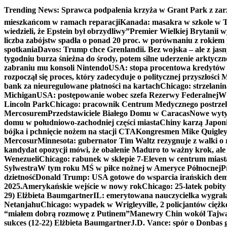
Skip
Trending News:
Sprawca podpalenia krzyża w Grant Park z zar
to
mieszkańcom w ramach reparacji
Kanada: masakra w szkole w Tu
content
wiedzieli, że Epstein był obrzydliwy”
Premier Wielkiej Brytanii w
liczba zabójstw spadła o ponad 20 proc. w porównaniu z rokiem 
spotkania
Davos: Trump chce Grenlandii. Bez wojska – ale z jas
tygodniu burza śnieżna do środy, potem silne uderzenie arktycz
zabraniu mu konsoli Nintendo
USA: stopa procentowa kredytów h
rozpoczął się proces, który zadecyduje o politycznej przyszłości
bank za nieuregulowane płatności na kartach
Chicago: strzelani
Michigan
USA: postępowanie wobec szefa Rezerwy Federalnej
W 
Lincoln Park
Chicago: pracownik Centrum Medycznego postrzel
Mercosurem
Przedstawiciele Białego Domu w Caracas
Nowe wyty
domu w południowo-zachodniej części miasta
Chiny karzą Japoni
bójka i pchnięcie nożem na stacji CTA
Kongresmen Mike Quigley b
Mercosur
Minnesota: gubernator Tim Waltz rezygnuje z walki o 
kandydat opozycji mówi, że obalenie Maduro to ważny krok, ale
Wenezueli
Chicago: rabunek w sklepie 7-Eleven w centrum miast
Sylwestra
W tym roku MŚ w piłce nożnej w Ameryce Północnej
P
dzietność
Donald Trump: USA gotowe do wsparcia irańskich de
2025.
Amerykańskie wejście w nowy rok
Chicago: 25-latek pobit
29) Elżbieta Baumgartner
IL: emerytowana nauczycielka wygrała 
Netanjahu
Chicago: wypadek w Wrigleyville, 2 policjantów cięż
“miałem dobrą rozmowę z Putinem”
Manewry Chin wokół Tajw
sukces (12-22) Elżbieta Baumgartner
J.D. Vance: spór o Donbas