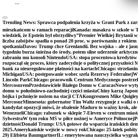
```
Trending News:
Sprawca podpalenia krzyża w Grant Park z zar
mieszkańcom w ramach reparacji
Kanada: masakra w szkole w Tu
wiedzieli, że Epstein był obrzydliwy”
Premier Wielkiej Brytanii w
liczba zabójstw spadła o ponad 20 proc. w porównaniu z rokiem 
spotkania
Davos: Trump chce Grenlandii. Bez wojska – ale z jas
tygodniu burza śnieżna do środy, potem silne uderzenie arktycz
zabraniu mu konsoli Nintendo
USA: stopa procentowa kredytów h
rozpoczął się proces, który zadecyduje o politycznej przyszłości
bank za nieuregulowane płatności na kartach
Chicago: strzelani
Michigan
USA: postępowanie wobec szefa Rezerwy Federalnej
W 
Lincoln Park
Chicago: pracownik Centrum Medycznego postrzel
Mercosurem
Przedstawiciele Białego Domu w Caracas
Nowe wyty
domu w południowo-zachodniej części miasta
Chiny karzą Japoni
bójka i pchnięcie nożem na stacji CTA
Kongresmen Mike Quigley b
Mercosur
Minnesota: gubernator Tim Waltz rezygnuje z walki o 
kandydat opozycji mówi, że obalenie Maduro to ważny krok, ale
Wenezueli
Chicago: rabunek w sklepie 7-Eleven w centrum miast
Sylwestra
W tym roku MŚ w piłce nożnej w Ameryce Północnej
P
dzietność
Donald Trump: USA gotowe do wsparcia irańskich de
2025.
Amerykańskie wejście w nowy rok
Chicago: 25-latek pobit
29) Elżbieta Baumgartner
IL: emerytowana nauczycielka wygrała 