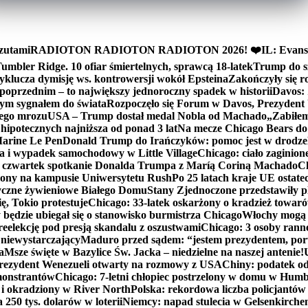
zutami
RADIOTON RADIOTON RADIOTON 2026! ❤️
IL: Evans
mbler Ridge. 10 ofiar śmiertelnych, sprawcą 18-latek
Trump do sz
yklucza dymisję ws. kontrowersji wokół Epsteina
Zakończyły się 
poprzednim – to największy jednoroczny spadek w historii
Davos: 
nym sygnałem do świata
Rozpoczęło się Forum w Davos, Prezydent
nego mrozu
USA – Trump dostał medal Nobla od Machado
„Zabiłem 
ipotecznych najniższa od ponad 3 lat
Na mecze Chicago Bears do 
 Marine Le Pen
Donald Trump do Irańczyków: pomoc jest w drodze
na i wypadek samochodowy w Little Village
Chicago: ciało zaginion
czwartek spotkanie Donalda Trumpa z Maríą Coriną Machado
Ch
ony na kampusie Uniwersytetu Rush
Po 25 latach kraje UE ostate
czne żywieniowe Białego Domu
Stany Zjednoczone przedstawiły p
ę, Tokio protestuje
Chicago: 33-latek oskarżony o kradzież towaró
ędzie ubiegał się o stanowisko burmistrza Chicago
Włochy mogą 
reelekcję pod presją skandalu z oszustwami
Chicago: 3 osoby rann
 niewystarczający
Maduro przed sądem: “jestem prezydentem, po
a
Msze święte w Bazylice Św. Jacka – niedzielne na naszej antenie!
rezydent Wenezueli otwarty na rozmowy z USA
Chiny: podatek o
monstrantów
Chicago: 7-letni chłopiec postrzelony w domu w Hum
y i okradziony w River North
Polska: rekordowa liczba policjantów
250 tys. dolarów w loterii
Niemcy: napad stulecia w Gelsenkirche