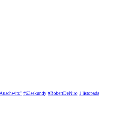
 Auschwitz"
#63sekundy
#RobertDeNiro
1 listopada