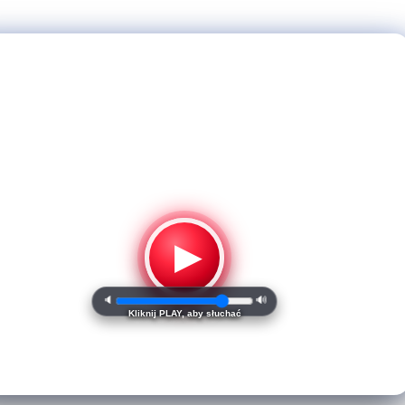
▶
🔈
🔊
Kliknij PLAY, aby słuchać