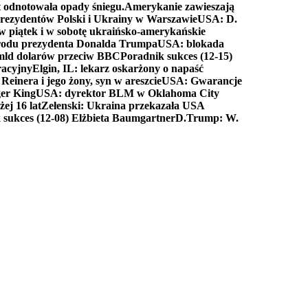
t odnotowała opady śniegu.
Amerykanie zawieszają
prezydentów Polski i Ukrainy w Warszawie
USA: D.
w piątek i w sobotę ukraińsko-amerykańskie
arodu prezydenta Donalda Trumpa
USA: blokada
 mld dolarów przeciw BBC
Poradnik sukces (12-15)
racyjny
Elgin, IL: lekarz oskarżony o napaść
inera i jego żony, syn w areszcie
USA: Gwarancje
er King
USA: dyrektor BLM w Oklahoma City
ej 16 lat
Zełenski: Ukraina przekazała USA
 sukces (12-08) Elżbieta Baumgartner
D.Trump: W.