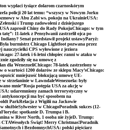
ton wypłaci tysiące dolarom czarnoskórym
efa policji 20 lat temu: “wszyscy w Nowym Jorku
rozmowy w Abu Zabi ws. pokoju na Ukrainie
USA:
Zełenski i Trump zadowoleni z dzisiejszego
 USA zaprosił Chiny do Rady Pokoju
Chicago: w tym
tatę”: 11-latek z Pensylwanii zastrzelił ojca po
Indiany? Senat przedstawił projekt ustawy
Paryż:
Była burmistrz Chicago Lightfoot pozwana przez
ej nauczycielki CPS wyłowione z jeziora
icago: 27-latek i 6-letni chłopiec ranni w ataku w
cznie zgodziły się na umowę z
lan dla Wenezueli
Chicago: 78-latek zastrzelony w
w o wartości 1200 dolarów ze sklepu Macy’s
Chicago:
opuścić mniejszość blokującą umowę UE-
e w strzelaninie w Lawndale
Wenezuela: były
rwano mnie”
Rosja potępia USA za akcję w
USA: udaremniony zamach terrorystyczny w
d antykoncepcji ma być sposobem na
boldt Park
Relacja z Wigilii na Jackowie
 w służbie
Sylwester w Chicago
Poradnik sukces (12-
n
Floryda: spotkanie D. Trumpa i B.
anina w River North, 1 osoba nie żyje
D. Trump:
ki CTA
Wesołych Świąt! Merry Christmas!
Poradnik
a Samotnych i Bezdomnych
USA: polski pięściarz