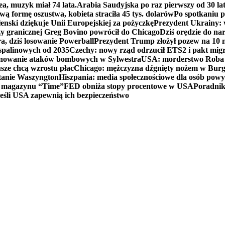
ea, muzyk miał 74 lata.
Arabia Saudyjska po raz pierwszy od 30 la
ą formę oszustwa, kobieta straciła 45 tys. dolarów
Po spotkaniu 
enski dziękuje Unii Europejskiej za pożyczkę
Prezydent Ukrainy: 
y granicznej Greg Bovino powrócił do Chicago
Dziś orędzie do n
a, dziś losowanie Powerball
Prezydent Trump złożył pozew na 10
 spalinowych od 2035
Czechy: nowy rząd odrzucił ETS2 i pakt mig
planowanie ataków bombowych w Sylwestra
USA: morderstwo Roba Re
usze chcą wzrostu płac
Chicago: mężczyzna dźgnięty nożem w Burg
tanie Waszyngton
Hiszpania: media społecznościowe dla osób powyż
u magazynu “Time”
FED obniża stopy procentowe w USA
Poradnik
eśli USA zapewnią ich bezpieczeństwo