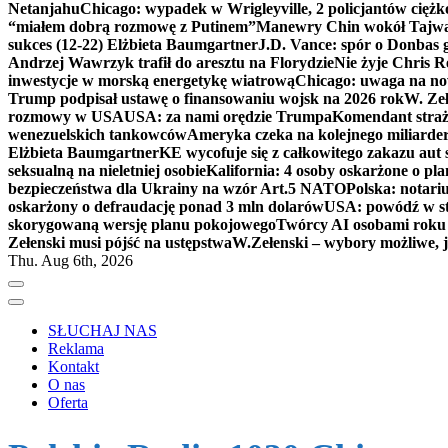
Netanjahu
Chicago: wypadek w Wrigleyville, 2 policjantów cięż
“miałem dobrą rozmowę z Putinem”
Manewry Chin wokół Tajw
sukces (12-22) Elżbieta Baumgartner
J.D. Vance: spór o Donbas
Andrzej Wawrzyk trafił do aresztu na Florydzie
Nie żyje Chris R
inwestycje w morską energetykę wiatrową
Chicago: uwaga na now
Trump podpisał ustawę o finansowaniu wojsk na 2026 rok
W. Zeł
rozmowy w USA
USA: za nami orędzie Trumpa
Komendant straż
wenezuelskich tankowców
Ameryka czeka na kolejnego miliarder
Elżbieta Baumgartner
KE wycofuje się z całkowitego zakazu aut
seksualną na nieletniej osobie
Kalifornia: 4 osoby oskarżone o 
bezpieczeństwa dla Ukrainy na wzór Art.5 NATO
Polska: notari
oskarżony o defraudację ponad 3 mln dolarów
USA: powódź w s
skorygowaną wersję planu pokojowego
Twórcy AI osobami rok
Zełenski musi pójść na ustępstwa
W.Zełenski – wybory możliwe, j
Thu. Aug 6th, 2026
SŁUCHAJ NAS
Reklama
Kontakt
O nas
Oferta