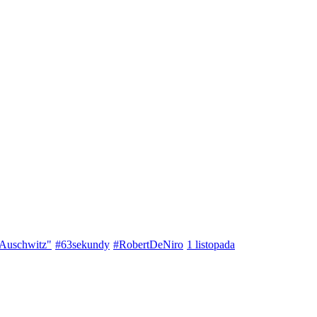
 Auschwitz"
#63sekundy
#RobertDeNiro
1 listopada