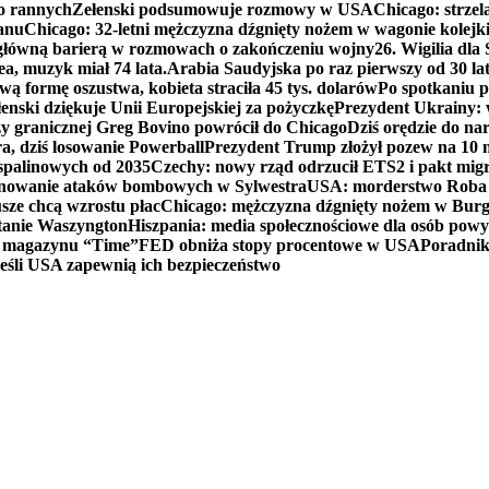
ko rannych
Zełenski podsumowuje rozmowy w USA
Chicago: strzel
anu
Chicago: 32-letni mężczyzna dźgnięty nożem w wagonie kolej
 główną barierą w rozmowach o zakończeniu wojny
26. Wigilia dl
ea, muzyk miał 74 lata.
Arabia Saudyjska po raz pierwszy od 30 la
ą formę oszustwa, kobieta straciła 45 tys. dolarów
Po spotkaniu 
enski dziękuje Unii Europejskiej za pożyczkę
Prezydent Ukrainy: 
y granicznej Greg Bovino powrócił do Chicago
Dziś orędzie do n
a, dziś losowanie Powerball
Prezydent Trump złożył pozew na 10
 spalinowych od 2035
Czechy: nowy rząd odrzucił ETS2 i pakt mig
planowanie ataków bombowych w Sylwestra
USA: morderstwo Roba Re
usze chcą wzrostu płac
Chicago: mężczyzna dźgnięty nożem w Burg
tanie Waszyngton
Hiszpania: media społecznościowe dla osób powyż
u magazynu “Time”
FED obniża stopy procentowe w USA
Poradnik
eśli USA zapewnią ich bezpieczeństwo