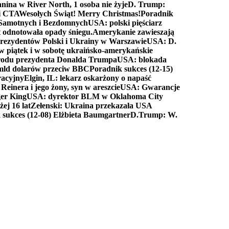
anina w River North, 1 osoba nie żyje
D. Trump:
ki CTA
Wesołych Świąt! Merry Christmas!
Poradnik
a Samotnych i Bezdomnych
USA: polski pięściarz
t odnotowała opady śniegu.
Amerykanie zawieszają
prezydentów Polski i Ukrainy w Warszawie
USA: D.
w piątek i w sobotę ukraińsko-amerykańskie
arodu prezydenta Donalda Trumpa
USA: blokada
 mld dolarów przeciw BBC
Poradnik sukces (12-15)
racyjny
Elgin, IL: lekarz oskarżony o napaść
inera i jego żony, syn w areszcie
USA: Gwarancje
er King
USA: dyrektor BLM w Oklahoma City
ej 16 lat
Zełenski: Ukraina przekazała USA
 sukces (12-08) Elżbieta Baumgartner
D.Trump: W.