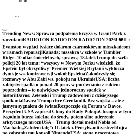
```html
▶
Kliknij PLAY, aby słuchać
🔈
🔊
```
Trending News:
Sprawca podpalenia krzyża w Grant Park z
zarzutami
RADIOTON RADIOTON RADIOTON 2026! ❤️
IL:
Evanston wypłaci tysiące dolarom czarnoskórym mieszkańcom
w ramach reparacji
Kanada: masakra w szkole w Tumbler
Ridge. 10 ofiar śmiertelnych, sprawcą 18-latek
Trump do szefa
policji 20 lat temu: “wszyscy w Nowym Jorku wiedzieli, że
Epstein był obrzydliwy”
Premier Wielkiej Brytanii wyklucza
dymisję ws. kontrowersji wokół Epsteina
Zakończyły się
rozmowy w Abu Zabi ws. pokoju na Ukrainie
USA: liczba
zabójstw spadła o ponad 20 proc. w porównaniu z rokiem
poprzednim – to największy jednoroczny spadek w
historii
Davos: Zełenski i Trump zadowoleni z dzisiejszego
spotkania
Davos: Trump chce Grenlandii. Bez wojska – ale z
jasnym sygnałem do świata
Rozpoczęło się Forum w Davos,
Prezydent USA zaprosił Chiny do Rady Pokoju
Chicago: w tym
tygodniu burza śnieżna do środy, potem silne uderzenie
arktycznego mrozu
USA – Trump dostał medal Nobla od
Machado
„Zabiłem tatę”: 11-latek z Pensylwanii zastrzelił ojca
po zabraniu mu konsoli Nintendo
USA: stopa procentowa