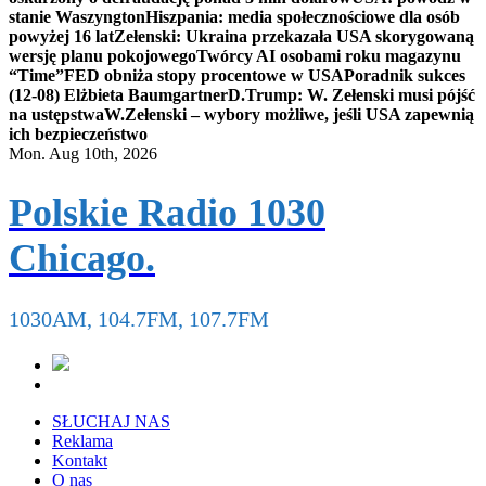
stanie Waszyngton
Hiszpania: media społecznościowe dla osób
powyżej 16 lat
Zełenski: Ukraina przekazała USA skorygowaną
wersję planu pokojowego
Twórcy AI osobami roku magazynu
“Time”
FED obniża stopy procentowe w USA
Poradnik sukces
(12-08) Elżbieta Baumgartner
D.Trump: W. Zełenski musi pójść
na ustępstwa
W.Zełenski – wybory możliwe, jeśli USA zapewnią
ich bezpieczeństwo
Mon. Aug 10th, 2026
Polskie Radio 1030
Chicago.
1030AM, 104.7FM, 107.7FM
SŁUCHAJ NAS
Reklama
Kontakt
O nas