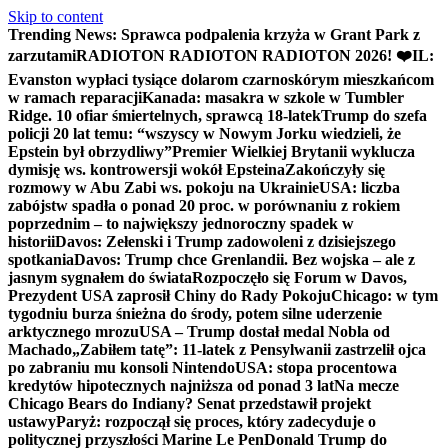
Skip to content
Trending News:
Sprawca podpalenia krzyża w Grant Park z
zarzutami
RADIOTON RADIOTON RADIOTON 2026! ❤️
IL:
Evanston wypłaci tysiące dolarom czarnoskórym mieszkańcom
w ramach reparacji
Kanada: masakra w szkole w Tumbler
Ridge. 10 ofiar śmiertelnych, sprawcą 18-latek
Trump do szefa
policji 20 lat temu: “wszyscy w Nowym Jorku wiedzieli, że
Epstein był obrzydliwy”
Premier Wielkiej Brytanii wyklucza
dymisję ws. kontrowersji wokół Epsteina
Zakończyły się
rozmowy w Abu Zabi ws. pokoju na Ukrainie
USA: liczba
zabójstw spadła o ponad 20 proc. w porównaniu z rokiem
poprzednim – to największy jednoroczny spadek w
historii
Davos: Zełenski i Trump zadowoleni z dzisiejszego
spotkania
Davos: Trump chce Grenlandii. Bez wojska – ale z
jasnym sygnałem do świata
Rozpoczęło się Forum w Davos,
Prezydent USA zaprosił Chiny do Rady Pokoju
Chicago: w tym
tygodniu burza śnieżna do środy, potem silne uderzenie
arktycznego mrozu
USA – Trump dostał medal Nobla od
Machado
„Zabiłem tatę”: 11-latek z Pensylwanii zastrzelił ojca
po zabraniu mu konsoli Nintendo
USA: stopa procentowa
kredytów hipotecznych najniższa od ponad 3 lat
Na mecze
Chicago Bears do Indiany? Senat przedstawił projekt
ustawy
Paryż: rozpoczął się proces, który zadecyduje o
politycznej przyszłości Marine Le Pen
Donald Trump do