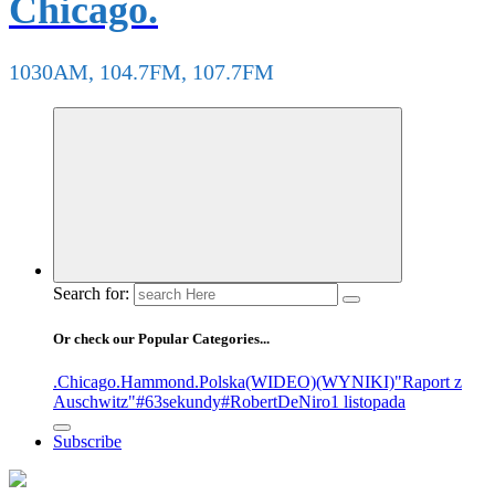
Chicago.
1030AM, 104.7FM, 107.7FM
Search for:
Or check our Popular Categories...
.Chicago
.Hammond
.Polska
(WIDEO)
(WYNIKI)
"Raport z
Auschwitz"
#63sekundy
#RobertDeNiro
1 listopada
Subscribe