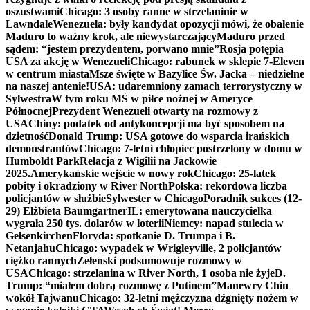
oszustwami
Chicago: 3 osoby ranne w strzelaninie w
Lawndale
Wenezuela: były kandydat opozycji mówi, że obalenie
Maduro to ważny krok, ale niewystarczający
Maduro przed
sądem: “jestem prezydentem, porwano mnie”
Rosja potępia
USA za akcję w Wenezueli
Chicago: rabunek w sklepie 7-Eleven
w centrum miasta
Msze święte w Bazylice Św. Jacka – niedzielne
na naszej antenie!
USA: udaremniony zamach terrorystyczny w
Sylwestra
W tym roku MŚ w piłce nożnej w Ameryce
Północnej
Prezydent Wenezueli otwarty na rozmowy z
USA
Chiny: podatek od antykoncepcji ma być sposobem na
dzietność
Donald Trump: USA gotowe do wsparcia irańskich
demonstrantów
Chicago: 7-letni chłopiec postrzelony w domu w
Humboldt Park
Relacja z Wigilii na Jackowie
2025.
Amerykańskie wejście w nowy rok
Chicago: 25-latek
pobity i okradziony w River North
Polska: rekordowa liczba
policjantów w służbie
Sylwester w Chicago
Poradnik sukces (12-
29) Elżbieta Baumgartner
IL: emerytowana nauczycielka
wygrała 250 tys. dolarów w loterii
Niemcy: napad stulecia w
Gelsenkirchen
Floryda: spotkanie D. Trumpa i B.
Netanjahu
Chicago: wypadek w Wrigleyville, 2 policjantów
ciężko rannych
Zełenski podsumowuje rozmowy w
USA
Chicago: strzelanina w River North, 1 osoba nie żyje
D.
Trump: “miałem dobrą rozmowę z Putinem”
Manewry Chin
wokół Tajwanu
Chicago: 32-letni mężczyzna dźgnięty nożem w