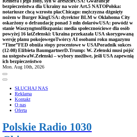
Reinera i jego żony, syn w areszcie
USA: Gwarancje
bezpieczeństwa dla Ukrainy na wzór Art.5 NATO
Polska:
notariusze chcą wzrostu płac
Chicago: mężczyzna dźgnięty
nożem w Burger King
USA: dyrektor BLM w Oklahoma City
oskarżony o defraudację ponad 3 mln dolarów
USA: powódź w
stanie Waszyngton
Hiszpania: media społecznościowe dla osób
powyżej 16 lat
Zełenski: Ukraina przekazała USA skorygowaną
wersję planu pokojowego
Twórcy AI osobami roku magazynu
“Time”
FED obniża stopy procentowe w USA
Poradnik sukces
(12-08) Elżbieta Baumgartner
D.Trump: W. Zełenski musi pójść
na ustępstwa
W.Zełenski – wybory możliwe, jeśli USA zapewnią
ich bezpieczeństwo
Mon. Aug 10th, 2026
SŁUCHAJ NAS
Reklama
Kontakt
O nas
Oferta
Polskie Radio 1030