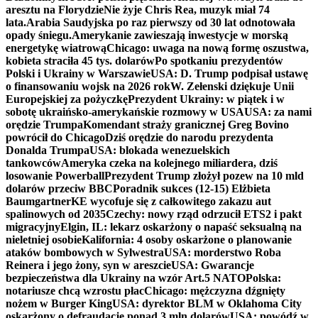
aresztu na Florydzie
Nie żyje Chris Rea, muzyk miał 74
lata.
Arabia Saudyjska po raz pierwszy od 30 lat odnotowała
opady śniegu.
Amerykanie zawieszają inwestycje w morską
energetykę wiatrową
Chicago: uwaga na nową formę oszustwa,
kobieta straciła 45 tys. dolarów
Po spotkaniu prezydentów
Polski i Ukrainy w Warszawie
USA: D. Trump podpisał ustawę
o finansowaniu wojsk na 2026 rok
W. Zełenski dziękuje Unii
Europejskiej za pożyczkę
Prezydent Ukrainy: w piątek i w
sobotę ukraińsko-amerykańskie rozmowy w USA
USA: za nami
orędzie Trumpa
Komendant straży granicznej Greg Bovino
powrócił do Chicago
Dziś orędzie do narodu prezydenta
Donalda Trumpa
USA: blokada wenezuelskich
tankowców
Ameryka czeka na kolejnego miliardera, dziś
losowanie Powerball
Prezydent Trump złożył pozew na 10 mld
dolarów przeciw BBC
Poradnik sukces (12-15) Elżbieta
Baumgartner
KE wycofuje się z całkowitego zakazu aut
spalinowych od 2035
Czechy: nowy rząd odrzucił ETS2 i pakt
migracyjny
Elgin, IL: lekarz oskarżony o napaść seksualną na
nieletniej osobie
Kalifornia: 4 osoby oskarżone o planowanie
ataków bombowych w Sylwestra
USA: morderstwo Roba
Reinera i jego żony, syn w areszcie
USA: Gwarancje
bezpieczeństwa dla Ukrainy na wzór Art.5 NATO
Polska:
notariusze chcą wzrostu płac
Chicago: mężczyzna dźgnięty
nożem w Burger King
USA: dyrektor BLM w Oklahoma City
oskarżony o defraudację ponad 3 mln dolarów
USA: powódź w