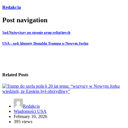
Redakcja
Post navigation
Sąd Najwyższy po stronie grup religijnych
USA – sąd: kłopoty Donalda Trumpa w Nowym Jorku
Related Posts
Redakcja
Wiadomości USA
February 10, 2026
395 views