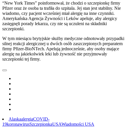
“New York Times” poinformował, że chodzi o szczepionkę firmy
Pfizer oraz że osoba ta trafiła do szpitala. Jej stan jest stabilny. Nie
wiadomo, czy pacjent wcześniej miał alergię na inne czynniki.
Amerykańska Agencja Żywności i Leków apeluje, aby alergicy
zasięgnęli porady lekarza, czy nie są uczuleni na składniki
szczepionki.
W tym miesiącu brytyjskie służby medyczne odnotowały przypadki
silnej reakcji alergicznej u dwóch osób zaszczepionych preparatem
firmy Pfizer-BioNTech. Apelują jednocześnie, aby osoby mające
alergię na jakiekolwiek leki lub żywność nie przyjmowały
szczepionki tej firmy.
Alaska
alergia
COVID-
19
koronawirus
Szczepionka
USA
Wiadomości USA