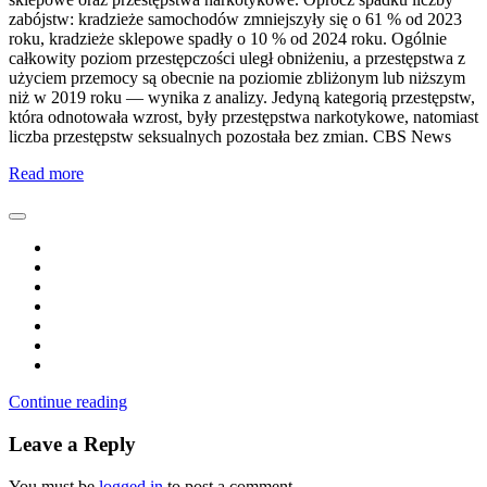
zabójstw: kradzieże samochodów zmniejszyły się o 61 % od 2023
roku, kradzieże sklepowe spadły o 10 % od 2024 roku. Ogólnie
całkowity poziom przestępczości uległ obniżeniu, a przestępstwa z
użyciem przemocy są obecnie na poziomie zbliżonym lub niższym
niż w 2019 roku — wynika z analizy. Jedyną kategorią przestępstw,
która odnotowała wzrost, były przestępstwa narkotykowe, natomiast
liczba przestępstw seksualnych pozostała bez zmian. CBS News
Read more
Continue reading
Leave a Reply
You must be
logged in
to post a comment.