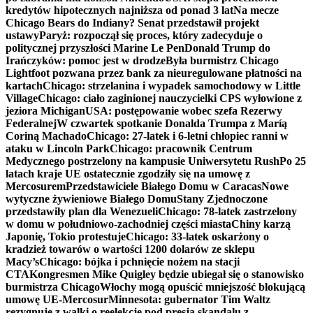
kredytów hipotecznych najniższa od ponad 3 lat
Na mecze
Chicago Bears do Indiany? Senat przedstawił projekt
ustawy
Paryż: rozpoczął się proces, który zadecyduje o
politycznej przyszłości Marine Le Pen
Donald Trump do
Irańczyków: pomoc jest w drodze
Była burmistrz Chicago
Lightfoot pozwana przez bank za nieuregulowane płatności na
kartach
Chicago: strzelanina i wypadek samochodowy w Little
Village
Chicago: ciało zaginionej nauczycielki CPS wyłowione z
jeziora Michigan
USA: postępowanie wobec szefa Rezerwy
Federalnej
W czwartek spotkanie Donalda Trumpa z Maríą
Coriną Machado
Chicago: 27-latek i 6-letni chłopiec ranni w
ataku w Lincoln Park
Chicago: pracownik Centrum
Medycznego postrzelony na kampusie Uniwersytetu Rush
Po 25
latach kraje UE ostatecznie zgodziły się na umowę z
Mercosurem
Przedstawiciele Białego Domu w Caracas
Nowe
wytyczne żywieniowe Białego Domu
Stany Zjednoczone
przedstawiły plan dla Wenezueli
Chicago: 78-latek zastrzelony
w domu w południowo-zachodniej części miasta
Chiny karzą
Japonię, Tokio protestuje
Chicago: 33-latek oskarżony o
kradzież towarów o wartości 1200 dolarów ze sklepu
Macy’s
Chicago: bójka i pchnięcie nożem na stacji
CTA
Kongresmen Mike Quigley będzie ubiegał się o stanowisko
burmistrza Chicago
Włochy mogą opuścić mniejszość blokującą
umowę UE-Mercosur
Minnesota: gubernator Tim Waltz
rezygnuje z walki o reelekcję pod presją skandalu z