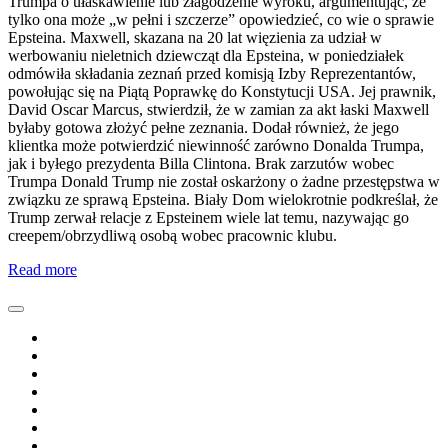
Trumpa o ułaskawienie lub złagodzenie wyroku, argumentując, że
tylko ona może „w pełni i szczerze” opowiedzieć, co wie o sprawie
Epsteina. Maxwell, skazana na 20 lat więzienia za udział w
werbowaniu nieletnich dziewcząt dla Epsteina, w poniedziałek
odmówiła składania zeznań przed komisją Izby Reprezentantów,
powołując się na Piątą Poprawkę do Konstytucji USA. Jej prawnik,
David Oscar Marcus, stwierdził, że w zamian za akt łaski Maxwell
byłaby gotowa złożyć pełne zeznania. Dodał również, że jego
klientka może potwierdzić niewinność zarówno Donalda Trumpa,
jak i byłego prezydenta Billa Clintona. Brak zarzutów wobec
Trumpa Donald Trump nie został oskarżony o żadne przestępstwa w
związku ze sprawą Epsteina. Biały Dom wielokrotnie podkreślał, że
Trump zerwał relacje z Epsteinem wiele lat temu, nazywając go
creepem/obrzydliwą osobą wobec pracownic klubu.
Read more