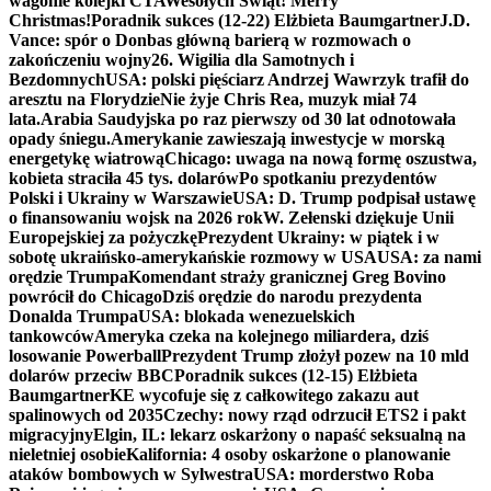
wagonie kolejki CTA
Wesołych Świąt! Merry
Christmas!
Poradnik sukces (12-22) Elżbieta Baumgartner
J.D.
Vance: spór o Donbas główną barierą w rozmowach o
zakończeniu wojny
26. Wigilia dla Samotnych i
Bezdomnych
USA: polski pięściarz Andrzej Wawrzyk trafił do
aresztu na Florydzie
Nie żyje Chris Rea, muzyk miał 74
lata.
Arabia Saudyjska po raz pierwszy od 30 lat odnotowała
opady śniegu.
Amerykanie zawieszają inwestycje w morską
energetykę wiatrową
Chicago: uwaga na nową formę oszustwa,
kobieta straciła 45 tys. dolarów
Po spotkaniu prezydentów
Polski i Ukrainy w Warszawie
USA: D. Trump podpisał ustawę
o finansowaniu wojsk na 2026 rok
W. Zełenski dziękuje Unii
Europejskiej za pożyczkę
Prezydent Ukrainy: w piątek i w
sobotę ukraińsko-amerykańskie rozmowy w USA
USA: za nami
orędzie Trumpa
Komendant straży granicznej Greg Bovino
powrócił do Chicago
Dziś orędzie do narodu prezydenta
Donalda Trumpa
USA: blokada wenezuelskich
tankowców
Ameryka czeka na kolejnego miliardera, dziś
losowanie Powerball
Prezydent Trump złożył pozew na 10 mld
dolarów przeciw BBC
Poradnik sukces (12-15) Elżbieta
Baumgartner
KE wycofuje się z całkowitego zakazu aut
spalinowych od 2035
Czechy: nowy rząd odrzucił ETS2 i pakt
migracyjny
Elgin, IL: lekarz oskarżony o napaść seksualną na
nieletniej osobie
Kalifornia: 4 osoby oskarżone o planowanie
ataków bombowych w Sylwestra
USA: morderstwo Roba