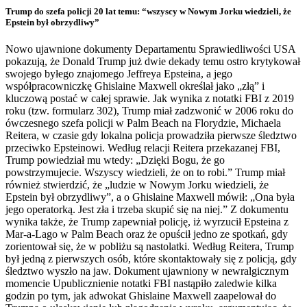
Trump do szefa policji 20 lat temu: “wszyscy w Nowym Jorku wiedzieli, że
Epstein był obrzydliwy”
Nowo ujawnione dokumenty Departamentu Sprawiedliwości USA
pokazują, że Donald Trump już dwie dekady temu ostro krytykował
swojego byłego znajomego Jeffreya Epsteina, a jego
współpracowniczkę Ghislaine Maxwell określał jako „złą” i
kluczową postać w całej sprawie. Jak wynika z notatki FBI z 2019
roku (tzw. formularz 302), Trump miał zadzwonić w 2006 roku do
ówczesnego szefa policji w Palm Beach na Florydzie, Michaela
Reitera, w czasie gdy lokalna policja prowadziła pierwsze śledztwo
przeciwko Epsteinowi. Według relacji Reitera przekazanej FBI,
Trump powiedział mu wtedy: „Dzięki Bogu, że go
powstrzymujecie. Wszyscy wiedzieli, że on to robi.” Trump miał
również stwierdzić, że „ludzie w Nowym Jorku wiedzieli, że
Epstein był obrzydliwy”, a o Ghislaine Maxwell mówił: „Ona była
jego operatorką. Jest zła i trzeba skupić się na niej.” Z dokumentu
wynika także, że Trump zapewniał policję, iż wyrzucił Epsteina z
Mar-a-Lago w Palm Beach oraz że opuścił jedno ze spotkań, gdy
zorientował się, że w pobliżu są nastolatki. Według Reitera, Trump
był jedną z pierwszych osób, które skontaktowały się z policją, gdy
śledztwo wyszło na jaw. Dokument ujawniony w newralgicznym
momencie Upublicznienie notatki FBI nastąpiło zaledwie kilka
godzin po tym, jak adwokat Ghislaine Maxwell zaapelował do