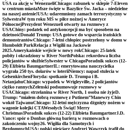
USA za akcję w Wenezueli
Chicago: rabunek w sklepie 7-Eleven
w centrum miasta
Msze święte w Bazylice Św. Jacka – niedzielne
na naszej antenie!
USA: udaremniony zamach terrorystyczny w
Sylwestra
W tym roku MŚ w piłce nożnej w Ameryce
Północnej
Prezydent Wenezueli otwarty na rozmowy z
USA
Chiny: podatek od antykoncepcji ma być sposobem na
dzietność
Donald Trump: USA gotowe do wsparcia irańskich
demonstrantów
Chicago: 7-letni chłopiec postrzelony w domu w
Humboldt Park
Relacja z Wigilii na Jackowie
2025.
Amerykańskie wejście w nowy rok
Chicago: 25-latek
pobity i okradziony w River North
Polska: rekordowa liczba
policjantów w służbie
Sylwester w Chicago
Poradnik sukces (12-
29) Elżbieta Baumgartner
IL: emerytowana nauczycielka
wygrała 250 tys. dolarów w loterii
Niemcy: napad stulecia w
Gelsenkirchen
Floryda: spotkanie D. Trumpa i B.
Netanjahu
Chicago: wypadek w Wrigleyville, 2 policjantów
ciężko rannych
Zełenski podsumowuje rozmowy w
USA
Chicago: strzelanina w River North, 1 osoba nie żyje
D.
Trump: “miałem dobrą rozmowę z Putinem”
Manewry Chin
wokół Tajwanu
Chicago: 32-letni mężczyzna dźgnięty nożem w
wagonie kolejki CTA
Wesołych Świąt! Merry
Christmas!
Poradnik sukces (12-22) Elżbieta Baumgartner
J.D.
Vance: spór o Donbas główną barierą w rozmowach o
zakończeniu wojny
26. Wigilia dla Samotnych i
Bezdomnych
USA: polski pięściarz Andrzej Wawrzyk trafił do