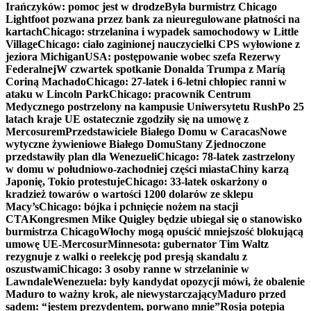
Irańczyków: pomoc jest w drodze
Była burmistrz Chicago
Lightfoot pozwana przez bank za nieuregulowane płatności na
kartach
Chicago: strzelanina i wypadek samochodowy w Little
Village
Chicago: ciało zaginionej nauczycielki CPS wyłowione z
jeziora Michigan
USA: postępowanie wobec szefa Rezerwy
Federalnej
W czwartek spotkanie Donalda Trumpa z Maríą
Coriną Machado
Chicago: 27-latek i 6-letni chłopiec ranni w
ataku w Lincoln Park
Chicago: pracownik Centrum
Medycznego postrzelony na kampusie Uniwersytetu Rush
Po 25
latach kraje UE ostatecznie zgodziły się na umowę z
Mercosurem
Przedstawiciele Białego Domu w Caracas
Nowe
wytyczne żywieniowe Białego Domu
Stany Zjednoczone
przedstawiły plan dla Wenezueli
Chicago: 78-latek zastrzelony
w domu w południowo-zachodniej części miasta
Chiny karzą
Japonię, Tokio protestuje
Chicago: 33-latek oskarżony o
kradzież towarów o wartości 1200 dolarów ze sklepu
Macy’s
Chicago: bójka i pchnięcie nożem na stacji
CTA
Kongresmen Mike Quigley będzie ubiegał się o stanowisko
burmistrza Chicago
Włochy mogą opuścić mniejszość blokującą
umowę UE-Mercosur
Minnesota: gubernator Tim Waltz
rezygnuje z walki o reelekcję pod presją skandalu z
oszustwami
Chicago: 3 osoby ranne w strzelaninie w
Lawndale
Wenezuela: były kandydat opozycji mówi, że obalenie
Maduro to ważny krok, ale niewystarczający
Maduro przed
sądem: “jestem prezydentem, porwano mnie”
Rosja potępia