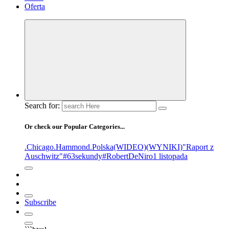
Oferta
Search for:
Or check our Popular Categories...
.Chicago
.Hammond
.Polska
(WIDEO)
(WYNIKI)
"Raport z
Auschwitz"
#63sekundy
#RobertDeNiro
1 listopada
Subscribe