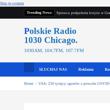
Skip to content
Trending News:
Sprawca podpalenia krzyża w Gra
Polskie Radio
1030 Chicago.
1030AM, 104.7FM, 107.7FM
SŁUCHAJ NAS
Reklama
Ko
Home
USA: 250 tysięcy zgonów z powodu COVID