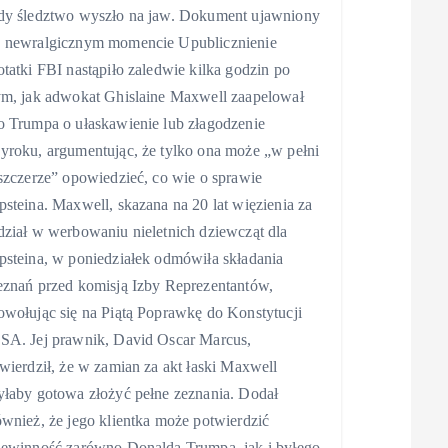
dy śledztwo wyszło na jaw. Dokument ujawniony
 newralgicznym momencie Upublicznienie
otatki FBI nastąpiło zaledwie kilka godzin po
ym, jak adwokat Ghislaine Maxwell zaapelował
o Trumpa o ułaskawienie lub złagodzenie
yroku, argumentując, że tylko ona może „w pełni
 szczerze” opowiedzieć, co wie o sprawie
psteina. Maxwell, skazana na 20 lat więzienia za
dział w werbowaniu nieletnich dziewcząt dla
psteina, w poniedziałek odmówiła składania
eznań przed komisją Izby Reprezentantów,
owołując się na Piątą Poprawkę do Konstytucji
SA. Jej prawnik, David Oscar Marcus,
twierdził, że w zamian za akt łaski Maxwell
yłaby gotowa złożyć pełne zeznania. Dodał
ównież, że jego klientka może potwierdzić
iewinność zarówno Donalda Trumpa, jak i byłego