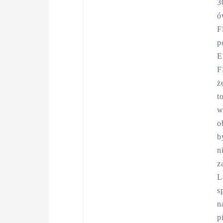
3
ó
F
p
E
F
ż
t
w
o
b
n
z
L
s
n
p