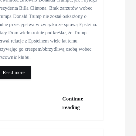
rezydenta Billa Clintona. Brak zarzutów wobec
rumpa Donald Trump nie został oskarżony o
adne przestępstwa w związku ze sprawą Epsteina.
iały Dom wielokrotnie podkreślał, że Trump
erwał relacje z Epsteinem wiele lat temu,
azywając go creepem/obrzydliwą osobą wobec
racownic klubu.
Read more
Continue
reading