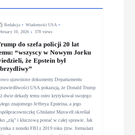
Redakcja
Wiadomości USA
ebruary 10, 2026
378 views
rump do szefa policji 20 lat
emu: “wszyscy w Nowym Jorku
iedzieli, że Epstein był
brzydliwy”
owo ujawnione dokumenty Departamentu
prawiedliwości USA pokazują, że Donald Trump
uż dwie dekady temu ostro krytykował swojego
yłego znajomego Jeffreya Epsteina, a jego
spółpracowniczkę Ghislaine Maxwell określał
ako „złą” i kluczową postać w całej sprawie. Jak
ynika z notatki FBI z 2019 roku (tzw. formularz