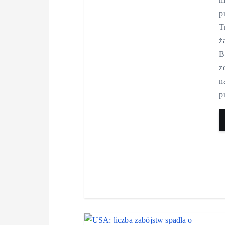
p
T
ż
B
z
n
p