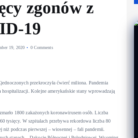
ęcy zgonów z
ID-19
ber 19, 2020
0 Comments
dnoczonych przekroczyła ćwierć miliona. Pandemia
ba hospitalizacji. Kolejne amerykańskie stany wprowadzają
 zmarło 1800 zakażonych koronawirusem osób. Liczba
60 tysięcy. W szpitalach przebywa rekordowa liczba 80
j niż podczas pierwszej – wiosennej – fali pandemii.
nych stanach – Dakocie Północnej i Południowej, Wyoming,