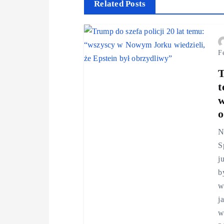
Related Posts
F
T
t
w
o
N
S
j
b
w
j
w