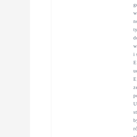
g
w
n
t
d
w
i
E
u
E
z
p
U
s
b
r
n