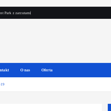
nt Park z zarzutami
ntakt
O nas
Oferta
-19