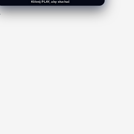
Kliknij PLAY, aby słuchać
`