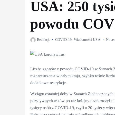
USA: 250 tysi
powodu COV
Redakcja
COVID-19
,
Wiadomości USA
Novem
Liczba zgonów z powodu COVID-19 w Stanach Zje
rozprzestrzenia w całym kraju, szybko rośnie licz
dodatkowe restrykcje.
W ciągu ostatniej doby w Stanach Zjednoczonych
pozytywnych testów po raz kolejny przekroczyła 1
tysięcy osób z COVID-19, czyli o 20 tysięcy więce
Najgorsza sytuacja panuje w środkowych i północ