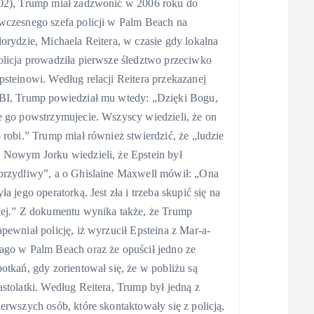
02), Trump miał zadzwonić w 2006 roku do
wczesnego szefa policji w Palm Beach na
lorydzie, Michaela Reitera, w czasie gdy lokalna
olicja prowadziła pierwsze śledztwo przeciwko
psteinowi. Według relacji Reitera przekazanej
BI, Trump powiedział mu wtedy: „Dzięki Bogu,
e go powstrzymujecie. Wszyscy wiedzieli, że on
o robi.” Trump miał również stwierdzić, że „ludzie
 Nowym Jorku wiedzieli, że Epstein był
brzydliwy”, a o Ghislaine Maxwell mówił: „Ona
yła jego operatorką. Jest zła i trzeba skupić się na
iej.” Z dokumentu wynika także, że Trump
apewniał policję, iż wyrzucił Epsteina z Mar-a-
ago w Palm Beach oraz że opuścił jedno ze
potkań, gdy zorientował się, że w pobliżu są
astolatki. Według Reitera, Trump był jedną z
ierwszych osób, które skontaktowały się z policją,