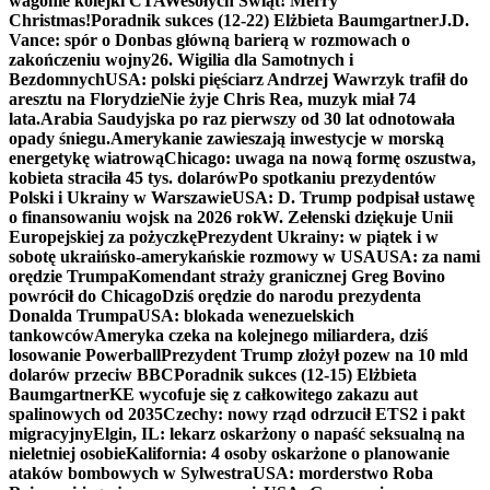
wagonie kolejki CTA
Wesołych Świąt! Merry
Christmas!
Poradnik sukces (12-22) Elżbieta Baumgartner
J.D.
Vance: spór o Donbas główną barierą w rozmowach o
zakończeniu wojny
26. Wigilia dla Samotnych i
Bezdomnych
USA: polski pięściarz Andrzej Wawrzyk trafił do
aresztu na Florydzie
Nie żyje Chris Rea, muzyk miał 74
lata.
Arabia Saudyjska po raz pierwszy od 30 lat odnotowała
opady śniegu.
Amerykanie zawieszają inwestycje w morską
energetykę wiatrową
Chicago: uwaga na nową formę oszustwa,
kobieta straciła 45 tys. dolarów
Po spotkaniu prezydentów
Polski i Ukrainy w Warszawie
USA: D. Trump podpisał ustawę
o finansowaniu wojsk na 2026 rok
W. Zełenski dziękuje Unii
Europejskiej za pożyczkę
Prezydent Ukrainy: w piątek i w
sobotę ukraińsko-amerykańskie rozmowy w USA
USA: za nami
orędzie Trumpa
Komendant straży granicznej Greg Bovino
powrócił do Chicago
Dziś orędzie do narodu prezydenta
Donalda Trumpa
USA: blokada wenezuelskich
tankowców
Ameryka czeka na kolejnego miliardera, dziś
losowanie Powerball
Prezydent Trump złożył pozew na 10 mld
dolarów przeciw BBC
Poradnik sukces (12-15) Elżbieta
Baumgartner
KE wycofuje się z całkowitego zakazu aut
spalinowych od 2035
Czechy: nowy rząd odrzucił ETS2 i pakt
migracyjny
Elgin, IL: lekarz oskarżony o napaść seksualną na
nieletniej osobie
Kalifornia: 4 osoby oskarżone o planowanie
ataków bombowych w Sylwestra
USA: morderstwo Roba