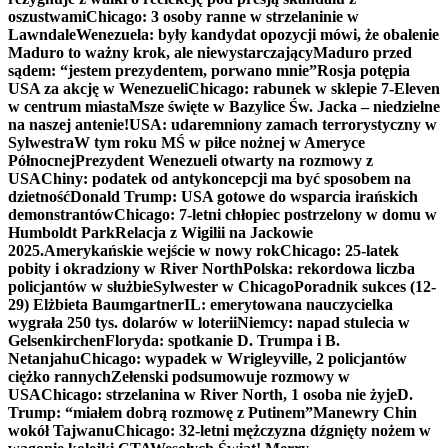
oszustwami
Chicago: 3 osoby ranne w strzelaninie w
Lawndale
Wenezuela: były kandydat opozycji mówi, że obalenie
Maduro to ważny krok, ale niewystarczający
Maduro przed
sądem: “jestem prezydentem, porwano mnie”
Rosja potępia
USA za akcję w Wenezueli
Chicago: rabunek w sklepie 7-Eleven
w centrum miasta
Msze święte w Bazylice Św. Jacka – niedzielne
na naszej antenie!
USA: udaremniony zamach terrorystyczny w
Sylwestra
W tym roku MŚ w piłce nożnej w Ameryce
Północnej
Prezydent Wenezueli otwarty na rozmowy z
USA
Chiny: podatek od antykoncepcji ma być sposobem na
dzietność
Donald Trump: USA gotowe do wsparcia irańskich
demonstrantów
Chicago: 7-letni chłopiec postrzelony w domu w
Humboldt Park
Relacja z Wigilii na Jackowie
2025.
Amerykańskie wejście w nowy rok
Chicago: 25-latek
pobity i okradziony w River North
Polska: rekordowa liczba
policjantów w służbie
Sylwester w Chicago
Poradnik sukces (12-
29) Elżbieta Baumgartner
IL: emerytowana nauczycielka
wygrała 250 tys. dolarów w loterii
Niemcy: napad stulecia w
Gelsenkirchen
Floryda: spotkanie D. Trumpa i B.
Netanjahu
Chicago: wypadek w Wrigleyville, 2 policjantów
ciężko rannych
Zełenski podsumowuje rozmowy w
USA
Chicago: strzelanina w River North, 1 osoba nie żyje
D.
Trump: “miałem dobrą rozmowę z Putinem”
Manewry Chin
wokół Tajwanu
Chicago: 32-letni mężczyzna dźgnięty nożem w