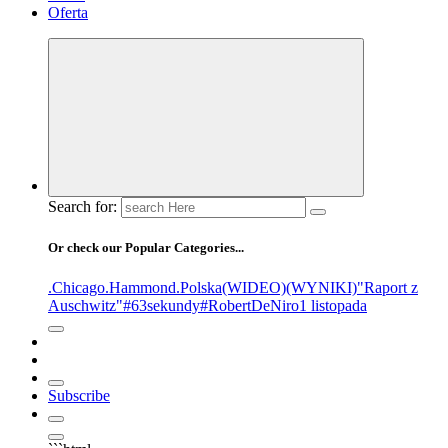
Oferta
Search for:
Or check our Popular Categories...
.Chicago
.Hammond
.Polska
(WIDEO)
(WYNIKI)
"Raport z
Auschwitz"
#63sekundy
#RobertDeNiro
1 listopada
Subscribe