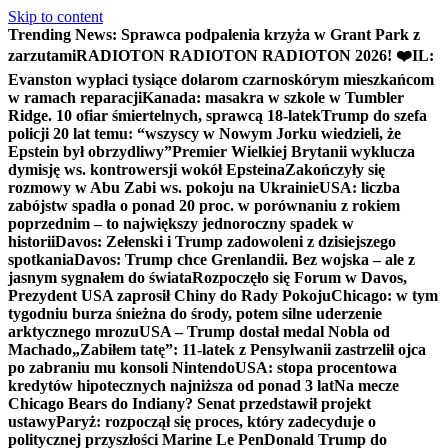
Skip to content
Trending News:
Sprawca podpalenia krzyża w Grant Park z
zarzutami
RADIOTON RADIOTON RADIOTON 2026! ❤️
IL:
Evanston wypłaci tysiące dolarom czarnoskórym mieszkańcom
w ramach reparacji
Kanada: masakra w szkole w Tumbler
Ridge. 10 ofiar śmiertelnych, sprawcą 18-latek
Trump do szefa
policji 20 lat temu: “wszyscy w Nowym Jorku wiedzieli, że
Epstein był obrzydliwy”
Premier Wielkiej Brytanii wyklucza
dymisję ws. kontrowersji wokół Epsteina
Zakończyły się
rozmowy w Abu Zabi ws. pokoju na Ukrainie
USA: liczba
zabójstw spadła o ponad 20 proc. w porównaniu z rokiem
poprzednim – to największy jednoroczny spadek w
historii
Davos: Zełenski i Trump zadowoleni z dzisiejszego
spotkania
Davos: Trump chce Grenlandii. Bez wojska – ale z
jasnym sygnałem do świata
Rozpoczęło się Forum w Davos,
Prezydent USA zaprosił Chiny do Rady Pokoju
Chicago: w tym
tygodniu burza śnieżna do środy, potem silne uderzenie
arktycznego mrozu
USA – Trump dostał medal Nobla od
Machado
„Zabiłem tatę”: 11-latek z Pensylwanii zastrzelił ojca
po zabraniu mu konsoli Nintendo
USA: stopa procentowa
kredytów hipotecznych najniższa od ponad 3 lat
Na mecze
Chicago Bears do Indiany? Senat przedstawił projekt
ustawy
Paryż: rozpoczął się proces, który zadecyduje o
politycznej przyszłości Marine Le Pen
Donald Trump do