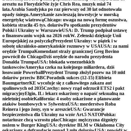
aresztu na Florydzie
Nie żyje Chris Rea, muzyk miał 74
lata.
Arabia Saudyjska po raz pierwszy od 30 lat odnotowała
opady śniegu.
Amerykanie zawieszają inwestycje w morską
energetykę wiatrową
Chicago: uwaga na nową formę oszustwa,
kobieta straciła 45 tys. dolarów
Po spotkaniu prezydentów
Polski i Ukrainy w Warszawie
USA: D. Trump podpisał ustawę
o finansowaniu wojsk na 2026 rok
W. Zełenski dziękuje Unii
Europejskiej za pożyczkę
Prezydent Ukrainy: w piątek i w
sobotę ukraińsko-amerykańskie rozmowy w USA
USA: za nami
orędzie Trumpa
Komendant straży granicznej Greg Bovino
powrócił do Chicago
Dziś orędzie do narodu prezydenta
Donalda Trumpa
USA: blokada wenezuelskich
tankowców
Ameryka czeka na kolejnego miliardera, dziś
losowanie Powerball
Prezydent Trump złożył pozew na 10 mld
dolarów przeciw BBC
Poradnik sukces (12-15) Elżbieta
Baumgartner
KE wycofuje się z całkowitego zakazu aut
spalinowych od 2035
Czechy: nowy rząd odrzucił ETS2 i pakt
migracyjny
Elgin, IL: lekarz oskarżony o napaść seksualną na
nieletniej osobie
Kalifornia: 4 osoby oskarżone o planowanie
ataków bombowych w Sylwestra
USA: morderstwo Roba
Reinera i jego żony, syn w areszcie
USA: Gwarancje
bezpieczeństwa dla Ukrainy na wzór Art.5 NATO
Polska:
notariusze chcą wzrostu płac
Chicago: mężczyzna dźgnięty
nożem w Burger King
USA: dyrektor BLM w Oklahoma City
oskarżony o defraudację ponad 3 mln dolarów
USA: powódź w