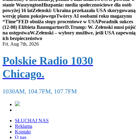
stanie Waszyngton
Hiszpania: media społecznościowe dla osób
powyżej 16 lat
Zełenski: Ukraina przekazała USA skorygowaną
wersję planu pokojowego
Twórcy AI osobami roku magazynu
“Time”
FED obniża stopy procentowe w USA
Poradnik sukces
(12-08) Elżbieta Baumgartner
D.Trump: W. Zełenski musi pójść
na ustępstwa
W.Zełenski – wybory możliwe, jeśli USA zapewnią
ich bezpieczeństwo
Fri. Aug 7th, 2026
Polskie Radio 1030
Chicago.
1030AM, 104.7FM, 107.7FM
SŁUCHAJ NAS
Reklama
Kontakt
O nas