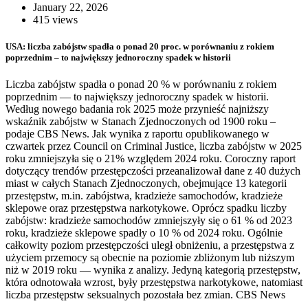
January 22, 2026
415 views
USA: liczba zabójstw spadła o ponad 20 proc. w porównaniu z rokiem
poprzednim – to największy jednoroczny spadek w historii
Liczba zabójstw spadła o ponad 20 % w porównaniu z rokiem
poprzednim — to największy jednoroczny spadek w historii.
Według nowego badania rok 2025 może przynieść najniższy
wskaźnik zabójstw w Stanach Zjednoczonych od 1900 roku –
podaje CBS News. Jak wynika z raportu opublikowanego w
czwartek przez Council on Criminal Justice, liczba zabójstw w 2025
roku zmniejszyła się o 21% względem 2024 roku. Coroczny raport
dotyczący trendów przestępczości przeanalizował dane z 40 dużych
miast w całych Stanach Zjednoczonych, obejmujące 13 kategorii
przestępstw, m.in. zabójstwa, kradzieże samochodów, kradzieże
sklepowe oraz przestępstwa narkotykowe. Oprócz spadku liczby
zabójstw: kradzieże samochodów zmniejszyły się o 61 % od 2023
roku, kradzieże sklepowe spadły o 10 % od 2024 roku. Ogólnie
całkowity poziom przestępczości uległ obniżeniu, a przestępstwa z
użyciem przemocy są obecnie na poziomie zbliżonym lub niższym
niż w 2019 roku — wynika z analizy. Jedyną kategorią przestępstw,
która odnotowała wzrost, były przestępstwa narkotykowe, natomiast
liczba przestępstw seksualnych pozostała bez zmian. CBS News