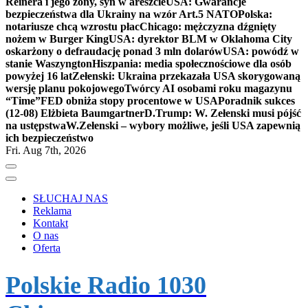
Reinera i jego żony, syn w areszcie
USA: Gwarancje
bezpieczeństwa dla Ukrainy na wzór Art.5 NATO
Polska:
notariusze chcą wzrostu płac
Chicago: mężczyzna dźgnięty
nożem w Burger King
USA: dyrektor BLM w Oklahoma City
oskarżony o defraudację ponad 3 mln dolarów
USA: powódź w
stanie Waszyngton
Hiszpania: media społecznościowe dla osób
powyżej 16 lat
Zełenski: Ukraina przekazała USA skorygowaną
wersję planu pokojowego
Twórcy AI osobami roku magazynu
“Time”
FED obniża stopy procentowe w USA
Poradnik sukces
(12-08) Elżbieta Baumgartner
D.Trump: W. Zełenski musi pójść
na ustępstwa
W.Zełenski – wybory możliwe, jeśli USA zapewnią
ich bezpieczeństwo
Fri. Aug 7th, 2026
SŁUCHAJ NAS
Reklama
Kontakt
O nas
Oferta
Polskie Radio 1030