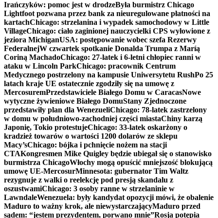
Irańczyków: pomoc jest w drodze
Była burmistrz Chicago
Lightfoot pozwana przez bank za nieuregulowane płatności na
kartach
Chicago: strzelanina i wypadek samochodowy w Little
Village
Chicago: ciało zaginionej nauczycielki CPS wyłowione z
jeziora Michigan
USA: postępowanie wobec szefa Rezerwy
Federalnej
W czwartek spotkanie Donalda Trumpa z Maríą
Coriną Machado
Chicago: 27-latek i 6-letni chłopiec ranni w
ataku w Lincoln Park
Chicago: pracownik Centrum
Medycznego postrzelony na kampusie Uniwersytetu Rush
Po 25
latach kraje UE ostatecznie zgodziły się na umowę z
Mercosurem
Przedstawiciele Białego Domu w Caracas
Nowe
wytyczne żywieniowe Białego Domu
Stany Zjednoczone
przedstawiły plan dla Wenezueli
Chicago: 78-latek zastrzelony
w domu w południowo-zachodniej części miasta
Chiny karzą
Japonię, Tokio protestuje
Chicago: 33-latek oskarżony o
kradzież towarów o wartości 1200 dolarów ze sklepu
Macy’s
Chicago: bójka i pchnięcie nożem na stacji
CTA
Kongresmen Mike Quigley będzie ubiegał się o stanowisko
burmistrza Chicago
Włochy mogą opuścić mniejszość blokującą
umowę UE-Mercosur
Minnesota: gubernator Tim Waltz
rezygnuje z walki o reelekcję pod presją skandalu z
oszustwami
Chicago: 3 osoby ranne w strzelaninie w
Lawndale
Wenezuela: były kandydat opozycji mówi, że obalenie
Maduro to ważny krok, ale niewystarczający
Maduro przed
sądem: “jestem prezydentem, porwano mnie”
Rosja potępia