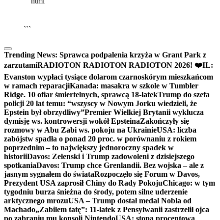
```html
▶
Kliknij PLAY, aby słuchać
🔈
🔊
```
Trending News:
Sprawca podpalenia krzyża w Grant Park z
zarzutami
RADIOTON RADIOTON RADIOTON 2026! ❤️
IL:
Evanston wypłaci tysiące dolarom czarnoskórym mieszkańcom
w ramach reparacji
Kanada: masakra w szkole w Tumbler
Ridge. 10 ofiar śmiertelnych, sprawcą 18-latek
Trump do szefa
policji 20 lat temu: “wszyscy w Nowym Jorku wiedzieli, że
Epstein był obrzydliwy”
Premier Wielkiej Brytanii wyklucza
dymisję ws. kontrowersji wokół Epsteina
Zakończyły się
rozmowy w Abu Zabi ws. pokoju na Ukrainie
USA: liczba
zabójstw spadła o ponad 20 proc. w porównaniu z rokiem
poprzednim – to największy jednoroczny spadek w
historii
Davos: Zełenski i Trump zadowoleni z dzisiejszego
spotkania
Davos: Trump chce Grenlandii. Bez wojska – ale z
jasnym sygnałem do świata
Rozpoczęło się Forum w Davos,
Prezydent USA zaprosił Chiny do Rady Pokoju
Chicago: w tym
tygodniu burza śnieżna do środy, potem silne uderzenie
arktycznego mrozu
USA – Trump dostał medal Nobla od
Machado
„Zabiłem tatę”: 11-latek z Pensylwanii zastrzelił ojca
po zabraniu mu konsoli Nintendo
USA: stopa procentowa