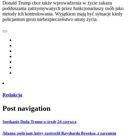
Donald Trump chce także wprowadzenia w życie zakazu
podduszania zatrzymywanych przez funkcjonariuszy osób jako
metody ich kontrolowania. Wyjątkiem mają być sytuacje kiedy
policjantom grozi niebezpieczeństwo utraty życia.
Redakcja
Post navigation
Spotkanie Duda-Trump w środę 24 czerwca
Atlanta: policjant, który zastrzelił Raysharda Brooksa, z zarzutem