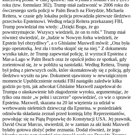
roku (tzw. formularz 302), Trump miał zadzwonić w 2006 roku do
ówczesnego szefa policji w Palm Beach na Florydzie, Michaela
Reitera, w czasie gdy lokalna policja prowadziła pierwsze śledztwo
przeciwko Epsteinowi. Według relacji Reitera przekazanej FBI,
Trump powiedział mu wtedy: „Dzięki Bogu, że go
powstrzymujecie. Wszyscy wiedzieli, że on to robi.” Trump miał
również stwierdzić, że „ludzie w Nowym Jorku wiedzieli, że
Epstein był obrzydliwy”, a o Ghislaine Maxwell mówił: „Ona była
jego operatorką. Jest zła i trzeba skupić się na niej.” Z dokumentu
wynika także, że Trump zapewniał policję, iż wyrzucił Epsteina z
Mar-a-Lago w Palm Beach oraz że opuścił jedno ze spotkań, gdy
zorientował się, że w pobliżu są nastolatki. Według Reitera, Trump
był jedną z pierwszych osób, które skontaktowały się z policją, gdy
śledztwo wyszło na jaw. Dokument ujawniony w newralgicznym
momencie Upublicznienie notatki FBI nastąpiło zaledwie kilka
godzin po tym, jak adwokat Ghislaine Maxwell zaapelował do
Trumpa o ułaskawienie lub złagodzenie wyroku, argumentując, że
tylko ona może „w pełni i szczerze” opowiedzieć, co wie o sprawie
Epsteina. Maxwell, skazana na 20 lat więzienia za udział w
werbowaniu nieletnich dziewcząt dla Epsteina, w poniedziałek
odmówiła składania zeznań przed komisją Izby Reprezentantów,
powołując się na Piątą Poprawkę do Konstytucji USA. Jej prawnik,
David Oscar Marcus, stwierdził, że w zamian za akt łaski Maxwell
byłaby gotowa złożyć pełne zeznania. Dodał również, że jego