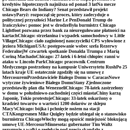
kredytów hipotecznych najniższa od ponad 3 lat
Na mecze
Chicago Bears do Indiany? Senat przedstawił projekt
ustawy
Paryż: rozpoczął się proces, który zadecyduje o
politycznej przyszłości Marine Le Pen
Donald Trump do
Irańczyków: pomoc jest w drodze
Była burmistrz Chicago
Lightfoot pozwana przez bank za nieuregulowane płatności na
kartach
Chicago: strzelanina i wypadek samochodowy w Little
Village
Chicago: ciało zaginionej nauczycielki CPS wyłowione z
jeziora Michigan
USA: postępowanie wobec szefa Rezerwy
Federalnej
W czwartek spotkanie Donalda Trumpa z Maríą
Coriną Machado
Chicago: 27-latek i 6-letni chłopiec ranni w
ataku w Lincoln Park
Chicago: pracownik Centrum
Medycznego postrzelony na kampusie Uniwersytetu Rush
Po 25
latach kraje UE ostatecznie zgodziły się na umowę z
Mercosurem
Przedstawiciele Białego Domu w Caracas
Nowe
wytyczne żywieniowe Białego Domu
Stany Zjednoczone
przedstawiły plan dla Wenezueli
Chicago: 78-latek zastrzelony
w domu w południowo-zachodniej części miasta
Chiny karzą
Japonię, Tokio protestuje
Chicago: 33-latek oskarżony o
kradzież towarów o wartości 1200 dolarów ze sklepu
Macy’s
Chicago: bójka i pchnięcie nożem na stacji
CTA
Kongresmen Mike Quigley będzie ubiegał się o stanowisko
burmistrza Chicago
Włochy mogą opuścić mniejszość blokującą
umowę UE-Mercosur
Minnesota: gubernator Tim Waltz
rezygnuje z walki o reelekcję pod presją skandalu z