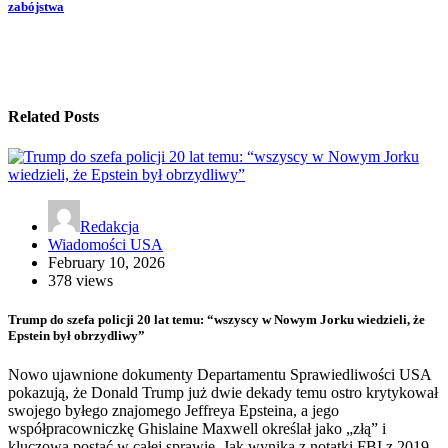
zabójstwa
Related Posts
Redakcja
Wiadomości USA
February 10, 2026
378 views
Trump do szefa policji 20 lat temu: “wszyscy w Nowym Jorku wiedzieli, że
Epstein był obrzydliwy”
Nowo ujawnione dokumenty Departamentu Sprawiedliwości USA
pokazują, że Donald Trump już dwie dekady temu ostro krytykował
swojego byłego znajomego Jeffreya Epsteina, a jego
współpracowniczkę Ghislaine Maxwell określał jako „złą” i
kluczową postać w całej sprawie. Jak wynika z notatki FBI z 2019