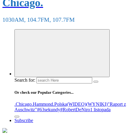
Chicago.
1030AM, 104.7FM, 107.7FM
Search for:
Or check our Popular Categories...
.Chicago
.Hammond
.Polska
(WIDEO)
(WYNIKI)
"Raport z
Auschwitz"
#63sekundy
#RobertDeNiro
1 listopada
Subscribe