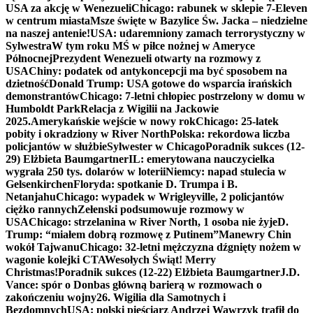
USA za akcję w Wenezueli
Chicago: rabunek w sklepie 7-Eleven
w centrum miasta
Msze święte w Bazylice Św. Jacka – niedzielne
na naszej antenie!
USA: udaremniony zamach terrorystyczny w
Sylwestra
W tym roku MŚ w piłce nożnej w Ameryce
Północnej
Prezydent Wenezueli otwarty na rozmowy z
USA
Chiny: podatek od antykoncepcji ma być sposobem na
dzietność
Donald Trump: USA gotowe do wsparcia irańskich
demonstrantów
Chicago: 7-letni chłopiec postrzelony w domu w
Humboldt Park
Relacja z Wigilii na Jackowie
2025.
Amerykańskie wejście w nowy rok
Chicago: 25-latek
pobity i okradziony w River North
Polska: rekordowa liczba
policjantów w służbie
Sylwester w Chicago
Poradnik sukces (12-
29) Elżbieta Baumgartner
IL: emerytowana nauczycielka
wygrała 250 tys. dolarów w loterii
Niemcy: napad stulecia w
Gelsenkirchen
Floryda: spotkanie D. Trumpa i B.
Netanjahu
Chicago: wypadek w Wrigleyville, 2 policjantów
ciężko rannych
Zełenski podsumowuje rozmowy w
USA
Chicago: strzelanina w River North, 1 osoba nie żyje
D.
Trump: “miałem dobrą rozmowę z Putinem”
Manewry Chin
wokół Tajwanu
Chicago: 32-letni mężczyzna dźgnięty nożem w
wagonie kolejki CTA
Wesołych Świąt! Merry
Christmas!
Poradnik sukces (12-22) Elżbieta Baumgartner
J.D.
Vance: spór o Donbas główną barierą w rozmowach o
zakończeniu wojny
26. Wigilia dla Samotnych i
Bezdomnych
USA: polski pięściarz Andrzej Wawrzyk trafił do