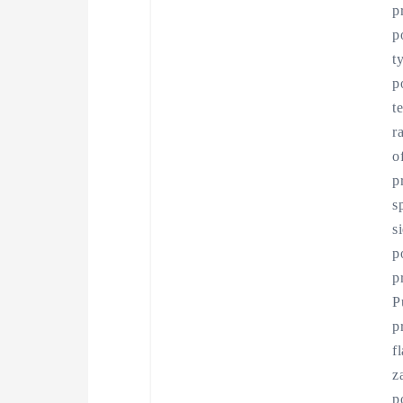
p
p
t
p
t
r
o
p
s
s
p
p
P
p
f
z
p