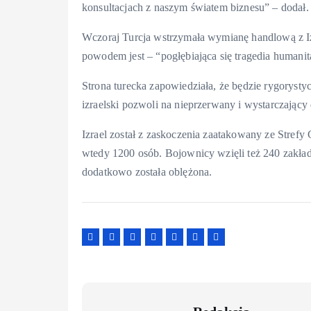
konsultacjach z naszym światem biznesu” – dodał.
Wczoraj Turcja wstrzymała wymianę handlową z Iz
powodem jest – “pogłębiająca się tragedia humanita
Strona turecka zapowiedziała, że będzie rygorysty
izraelski pozwoli na nieprzerwany i wystarczają
Izrael został z zaskoczenia zaatakowany ze Strefy
wtedy 1200 osób. Bojownicy wzięli też 240 zakładn
dodatkowo została oblężona.