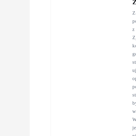
Z
Z
p
z
Z
k
g
s
u
o
p
s
b
w
W
j
n