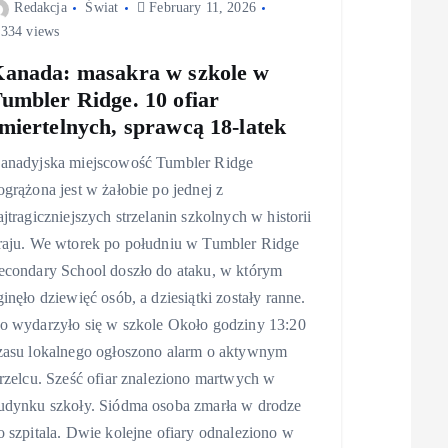
Redakcja
Świat
February 11, 2026
334 views
anada: masakra w szkole w
umbler Ridge. 10 ofiar
miertelnych, sprawcą 18-latek
anadyjska miejscowość Tumbler Ridge
ogrążona jest w żałobie po jednej z
ajtragiczniejszych strzelanin szkolnych w historii
raju. We wtorek po południu w Tumbler Ridge
econdary School doszło do ataku, w którym
ginęło dziewięć osób, a dziesiątki zostały ranne.
o wydarzyło się w szkole Około godziny 13:20
zasu lokalnego ogłoszono alarm o aktywnym
trzelcu. Sześć ofiar znaleziono martwych w
udynku szkoły. Siódma osoba zmarła w drodze
o szpitala. Dwie kolejne ofiary odnaleziono w