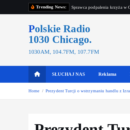
Trending News:
Sprawca podpalenia krzyża w G
Polskie Radio
1030 Chicago.
1030AM, 104.7FM, 107.7FM
SŁUCHAJ NAS
Reklama
Home
Prezydent Turcji o wstrzymaniu handlu z Izr
Prezydent Tur