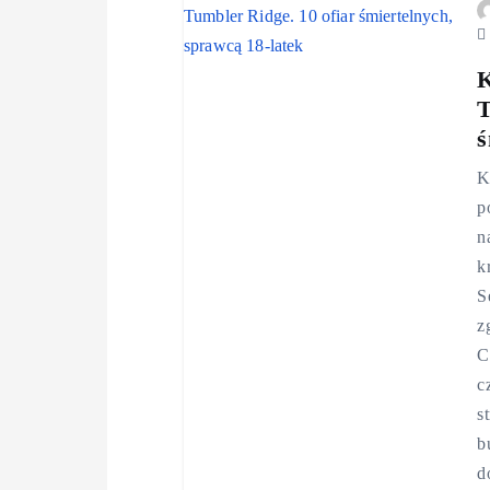
K
T
ś
K
p
n
k
S
z
C
c
s
b
d