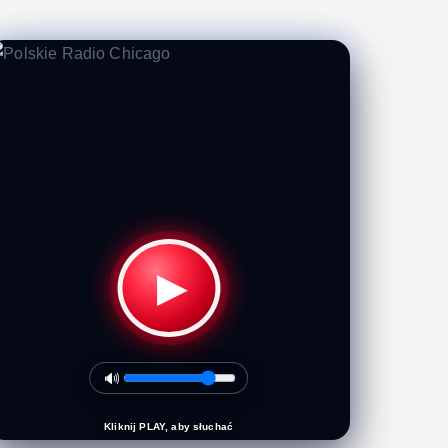
▶
🔊
Kliknij PLAY, aby słuchać