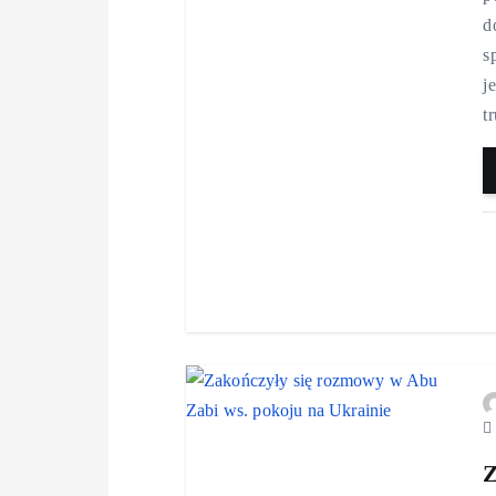
d
s
j
t
Z