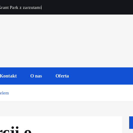
rant Park z zarzutami
Kontakt
O nas
Oferta
aelem
cji o