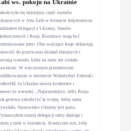
abi ws. pokoju na Ukrainie
akończyła się dzisiejsza część rozmów
okojowych w Abu Zabi w formacie trójstronnym,
 udziałem delegacji z Ukrainy, Stanów
jednoczonych i Rosji. Rozmowy mają być
ontynuowane jutro. Oba walczące kraje deklarują
otowość do przerwania działań zbrojnych i
tawiają warunki, które na razie nie zostały
jawnione. W wieczornym przemówieni
publikowanym w internecie Wołodymyr Zełenski
odkreślił, że Ukraina stawia konkretne i
tanowcze warunki. „Najważniejsze, żeby Rosja
yła gotowa zakończyć tę wojnę, którą sama
ywołała. Stanowisko Ukrainy jest jasne.
yznaczyłem naszej delegacji ramy dialogu i
estem z nimi w kontakcie. Konieczne jest, żeby
ie tylko Ukraina chciała zakończenia wojny, ale