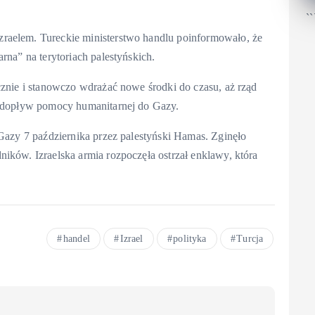
``
raelem. Tureckie ministerstwo handlu poinformowało, że
rna” na terytoriach palestyńskich.
cznie i stanowczo wdrażać nowe środki do czasu, aż rząd
cy dopływ pomocy humanitarnej do Gazy.
 Gazy 7 października przez palestyński Hamas. Zginęło
ików. Izraelska armia rozpoczęła ostrzał enklawy, która
handel
Izrael
polityka
Turcja