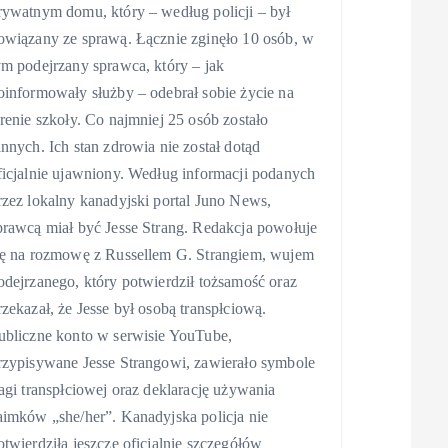
rywatnym domu, który – według policji – był
owiązany ze sprawą. Łącznie zginęło 10 osób, w
ym podejrzany sprawca, który – jak
oinformowały służby – odebrał sobie życie na
erenie szkoły. Co najmniej 25 osób zostało
annych. Ich stan zdrowia nie został dotąd
ficjalnie ujawniony. Według informacji podanych
rzez lokalny kanadyjski portal Juno News,
prawcą miał być Jesse Strang. Redakcja powołuje
ię na rozmowę z Russellem G. Strangiem, wujem
odejrzanego, który potwierdził tożsamość oraz
rzekazał, że Jesse był osobą transpłciową.
ubliczne konto w serwisie YouTube,
rzypisywane Jesse Strangowi, zawierało symbole
lagi transpłciowej oraz deklarację używania
aimków „she/her”. Kanadyjska policja nie
otwierdziła jeszcze oficjalnie szczegółów