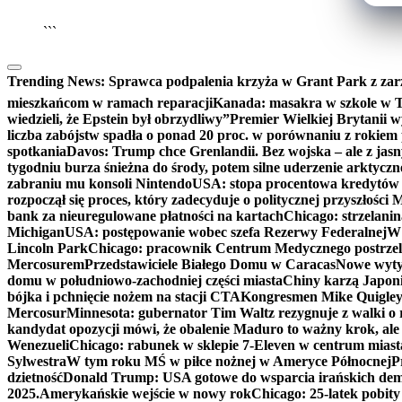
```
Trending News:
Sprawca podpalenia krzyża w Grant Park z zar
mieszkańcom w ramach reparacji
Kanada: masakra w szkole w Tu
wiedzieli, że Epstein był obrzydliwy”
Premier Wielkiej Brytanii w
liczba zabójstw spadła o ponad 20 proc. w porównaniu z rokiem 
spotkania
Davos: Trump chce Grenlandii. Bez wojska – ale z jas
tygodniu burza śnieżna do środy, potem silne uderzenie arktycz
zabraniu mu konsoli Nintendo
USA: stopa procentowa kredytów h
rozpoczął się proces, który zadecyduje o politycznej przyszłości
bank za nieuregulowane płatności na kartach
Chicago: strzelani
Michigan
USA: postępowanie wobec szefa Rezerwy Federalnej
W 
Lincoln Park
Chicago: pracownik Centrum Medycznego postrzel
Mercosurem
Przedstawiciele Białego Domu w Caracas
Nowe wyty
domu w południowo-zachodniej części miasta
Chiny karzą Japoni
bójka i pchnięcie nożem na stacji CTA
Kongresmen Mike Quigley b
Mercosur
Minnesota: gubernator Tim Waltz rezygnuje z walki o 
kandydat opozycji mówi, że obalenie Maduro to ważny krok, ale
Wenezueli
Chicago: rabunek w sklepie 7-Eleven w centrum miast
Sylwestra
W tym roku MŚ w piłce nożnej w Ameryce Północnej
P
dzietność
Donald Trump: USA gotowe do wsparcia irańskich de
2025.
Amerykańskie wejście w nowy rok
Chicago: 25-latek pobit