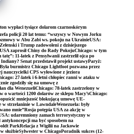
ton wypłaci tysiące dolarom czarnoskórym
efa policji 20 lat temu: “wszyscy w Nowym Jorku
rozmowy w Abu Zabi ws. pokoju na Ukrainie
USA:
Zełenski i Trump zadowoleni z dzisiejszego
 USA zaprosił Chiny do Rady Pokoju
Chicago: w tym
tatę”: 11-latek z Pensylwanii zastrzelił ojca po
Indiany? Senat przedstawił projekt ustawy
Paryż:
Była burmistrz Chicago Lightfoot pozwana przez
ej nauczycielki CPS wyłowione z jeziora
icago: 27-latek i 6-letni chłopiec ranni w ataku w
cznie zgodziły się na umowę z
lan dla Wenezueli
Chicago: 78-latek zastrzelony w
w o wartości 1200 dolarów ze sklepu Macy’s
Chicago:
opuścić mniejszość blokującą umowę UE-
e w strzelaninie w Lawndale
Wenezuela: były
rwano mnie”
Rosja potępia USA za akcję w
USA: udaremniony zamach terrorystyczny w
d antykoncepcji ma być sposobem na
boldt Park
Relacja z Wigilii na Jackowie
 w służbie
Sylwester w Chicago
Poradnik sukces (12-