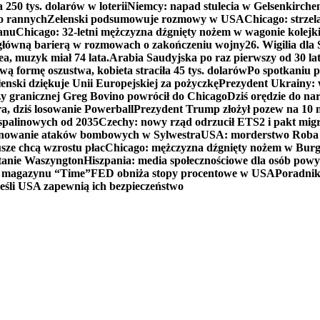
250 tys. dolarów w loterii
Niemcy: napad stulecia w Gelsenkirche
ko rannych
Zełenski podsumowuje rozmowy w USA
Chicago: strzel
anu
Chicago: 32-letni mężczyzna dźgnięty nożem w wagonie kolej
 główną barierą w rozmowach o zakończeniu wojny
26. Wigilia dl
ea, muzyk miał 74 lata.
Arabia Saudyjska po raz pierwszy od 30 la
ą formę oszustwa, kobieta straciła 45 tys. dolarów
Po spotkaniu 
enski dziękuje Unii Europejskiej za pożyczkę
Prezydent Ukrainy: 
y granicznej Greg Bovino powrócił do Chicago
Dziś orędzie do n
a, dziś losowanie Powerball
Prezydent Trump złożył pozew na 10
 spalinowych od 2035
Czechy: nowy rząd odrzucił ETS2 i pakt mig
planowanie ataków bombowych w Sylwestra
USA: morderstwo Roba Re
usze chcą wzrostu płac
Chicago: mężczyzna dźgnięty nożem w Burg
tanie Waszyngton
Hiszpania: media społecznościowe dla osób powyż
u magazynu “Time”
FED obniża stopy procentowe w USA
Poradnik
eśli USA zapewnią ich bezpieczeństwo