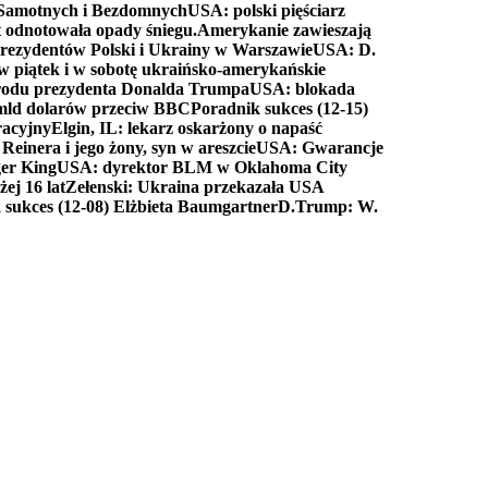
a Samotnych i Bezdomnych
USA: polski pięściarz
t odnotowała opady śniegu.
Amerykanie zawieszają
prezydentów Polski i Ukrainy w Warszawie
USA: D.
w piątek i w sobotę ukraińsko-amerykańskie
arodu prezydenta Donalda Trumpa
USA: blokada
 mld dolarów przeciw BBC
Poradnik sukces (12-15)
racyjny
Elgin, IL: lekarz oskarżony o napaść
inera i jego żony, syn w areszcie
USA: Gwarancje
er King
USA: dyrektor BLM w Oklahoma City
ej 16 lat
Zełenski: Ukraina przekazała USA
 sukces (12-08) Elżbieta Baumgartner
D.Trump: W.