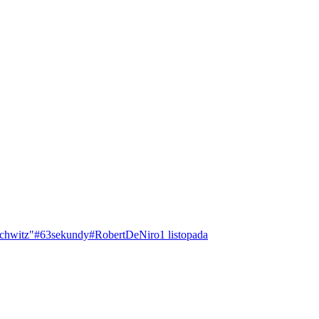
chwitz"
#63sekundy
#RobertDeNiro
1 listopada