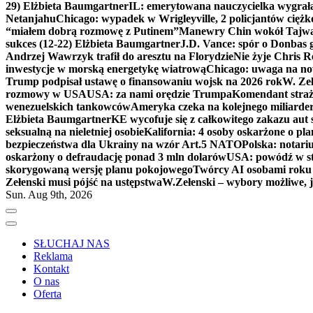
29) Elżbieta Baumgartner
IL: emerytowana nauczycielka wygrała 
Netanjahu
Chicago: wypadek w Wrigleyville, 2 policjantów cięż
“miałem dobrą rozmowę z Putinem”
Manewry Chin wokół Tajw
sukces (12-22) Elżbieta Baumgartner
J.D. Vance: spór o Donbas
Andrzej Wawrzyk trafił do aresztu na Florydzie
Nie żyje Chris R
inwestycje w morską energetykę wiatrową
Chicago: uwaga na now
Trump podpisał ustawę o finansowaniu wojsk na 2026 rok
W. Zeł
rozmowy w USA
USA: za nami orędzie Trumpa
Komendant straż
wenezuelskich tankowców
Ameryka czeka na kolejnego miliarder
Elżbieta Baumgartner
KE wycofuje się z całkowitego zakazu aut
seksualną na nieletniej osobie
Kalifornia: 4 osoby oskarżone o 
bezpieczeństwa dla Ukrainy na wzór Art.5 NATO
Polska: notari
oskarżony o defraudację ponad 3 mln dolarów
USA: powódź w s
skorygowaną wersję planu pokojowego
Twórcy AI osobami rok
Zełenski musi pójść na ustępstwa
W.Zełenski – wybory możliwe, j
Sun. Aug 9th, 2026
SŁUCHAJ NAS
Reklama
Kontakt
O nas
Oferta