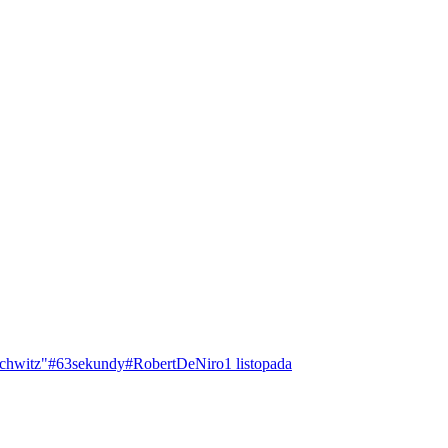
chwitz"
#63sekundy
#RobertDeNiro
1 listopada