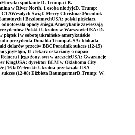
n
Floryda: spotkanie D. Trumpa i B.
anina w River North, 1 osoba nie żyje
D. Trump:
ki CTA
Wesołych Świąt! Merry Christmas!
Poradnik
a Samotnych i Bezdomnych
USA: polski pięściarz
t odnotowała opady śniegu.
Amerykanie zawieszają
prezydentów Polski i Ukrainy w Warszawie
USA: D.
w piątek i w sobotę ukraińsko-amerykańskie
arodu prezydenta Donalda Trumpa
USA: blokada
 mld dolarów przeciw BBC
Poradnik sukces (12-15)
racyjny
Elgin, IL: lekarz oskarżony o napaść
inera i jego żony, syn w areszcie
USA: Gwarancje
er King
USA: dyrektor BLM w Oklahoma City
ej 16 lat
Zełenski: Ukraina przekazała USA
 sukces (12-08) Elżbieta Baumgartner
D.Trump: W.