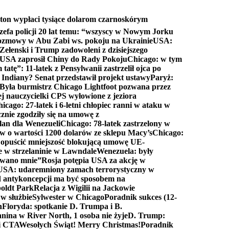
ton wypłaci tysiące dolarom czarnoskórym
efa policji 20 lat temu: “wszyscy w Nowym Jorku
rozmowy w Abu Zabi ws. pokoju na Ukrainie
USA:
Zełenski i Trump zadowoleni z dzisiejszego
 USA zaprosił Chiny do Rady Pokoju
Chicago: w tym
tatę”: 11-latek z Pensylwanii zastrzelił ojca po
Indiany? Senat przedstawił projekt ustawy
Paryż:
Była burmistrz Chicago Lightfoot pozwana przez
ej nauczycielki CPS wyłowione z jeziora
icago: 27-latek i 6-letni chłopiec ranni w ataku w
cznie zgodziły się na umowę z
lan dla Wenezueli
Chicago: 78-latek zastrzelony w
w o wartości 1200 dolarów ze sklepu Macy’s
Chicago:
opuścić mniejszość blokującą umowę UE-
e w strzelaninie w Lawndale
Wenezuela: były
rwano mnie”
Rosja potępia USA za akcję w
USA: udaremniony zamach terrorystyczny w
d antykoncepcji ma być sposobem na
boldt Park
Relacja z Wigilii na Jackowie
 w służbie
Sylwester w Chicago
Poradnik sukces (12-
n
Floryda: spotkanie D. Trumpa i B.
anina w River North, 1 osoba nie żyje
D. Trump:
ki CTA
Wesołych Świąt! Merry Christmas!
Poradnik