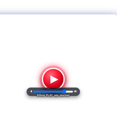
▶
🔈
🔊
Kliknij PLAY, aby słuchać