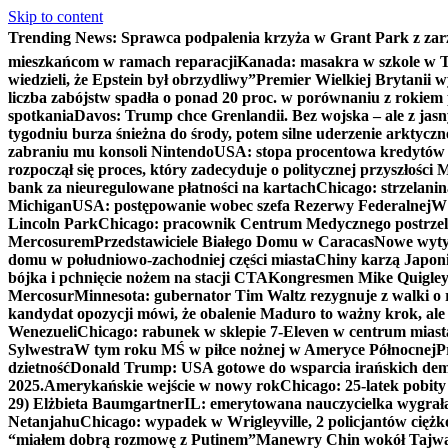
Skip to content
Trending News:
Sprawca podpalenia krzyża w Grant Park z zar
mieszkańcom w ramach reparacji
Kanada: masakra w szkole w Tu
wiedzieli, że Epstein był obrzydliwy”
Premier Wielkiej Brytanii w
liczba zabójstw spadła o ponad 20 proc. w porównaniu z rokiem 
spotkania
Davos: Trump chce Grenlandii. Bez wojska – ale z jas
tygodniu burza śnieżna do środy, potem silne uderzenie arktycz
zabraniu mu konsoli Nintendo
USA: stopa procentowa kredytów h
rozpoczął się proces, który zadecyduje o politycznej przyszłości
bank za nieuregulowane płatności na kartach
Chicago: strzelani
Michigan
USA: postępowanie wobec szefa Rezerwy Federalnej
W 
Lincoln Park
Chicago: pracownik Centrum Medycznego postrzel
Mercosurem
Przedstawiciele Białego Domu w Caracas
Nowe wyty
domu w południowo-zachodniej części miasta
Chiny karzą Japoni
bójka i pchnięcie nożem na stacji CTA
Kongresmen Mike Quigley b
Mercosur
Minnesota: gubernator Tim Waltz rezygnuje z walki o 
kandydat opozycji mówi, że obalenie Maduro to ważny krok, ale
Wenezueli
Chicago: rabunek w sklepie 7-Eleven w centrum miast
Sylwestra
W tym roku MŚ w piłce nożnej w Ameryce Północnej
P
dzietność
Donald Trump: USA gotowe do wsparcia irańskich de
2025.
Amerykańskie wejście w nowy rok
Chicago: 25-latek pobit
29) Elżbieta Baumgartner
IL: emerytowana nauczycielka wygrała 
Netanjahu
Chicago: wypadek w Wrigleyville, 2 policjantów cięż
“miałem dobrą rozmowę z Putinem”
Manewry Chin wokół Tajw