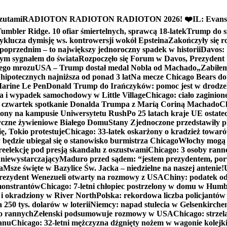
zutami
RADIOTON RADIOTON RADIOTON 2026! ❤️
IL: Evans
mbler Ridge. 10 ofiar śmiertelnych, sprawcą 18-latek
Trump do sz
yklucza dymisję ws. kontrowersji wokół Epsteina
Zakończyły się 
poprzednim – to największy jednoroczny spadek w historii
Davos: 
nym sygnałem do świata
Rozpoczęło się Forum w Davos, Prezydent
nego mrozu
USA – Trump dostał medal Nobla od Machado
„Zabiłem 
ipotecznych najniższa od ponad 3 lat
Na mecze Chicago Bears do 
 Marine Le Pen
Donald Trump do Irańczyków: pomoc jest w drodze
na i wypadek samochodowy w Little Village
Chicago: ciało zaginion
czwartek spotkanie Donalda Trumpa z Maríą Coriną Machado
Ch
ony na kampusie Uniwersytetu Rush
Po 25 latach kraje UE ostate
czne żywieniowe Białego Domu
Stany Zjednoczone przedstawiły p
ę, Tokio protestuje
Chicago: 33-latek oskarżony o kradzież towaró
ędzie ubiegał się o stanowisko burmistrza Chicago
Włochy mogą 
reelekcję pod presją skandalu z oszustwami
Chicago: 3 osoby rann
 niewystarczający
Maduro przed sądem: “jestem prezydentem, po
a
Msze święte w Bazylice Św. Jacka – niedzielne na naszej antenie!
rezydent Wenezueli otwarty na rozmowy z USA
Chiny: podatek o
monstrantów
Chicago: 7-letni chłopiec postrzelony w domu w Hum
y i okradziony w River North
Polska: rekordowa liczba policjantów
250 tys. dolarów w loterii
Niemcy: napad stulecia w Gelsenkirche
ko rannych
Zełenski podsumowuje rozmowy w USA
Chicago: strzel
anu
Chicago: 32-letni mężczyzna dźgnięty nożem w wagonie kolej