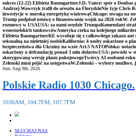
sukces (12-22) Elżbieta Baumgartner
J.D. Vance: spór o Donbas
Andrzej Wawrzyk trafił do aresztu na Florydzie
Nie żyje Chris R
inwestycje w morską energetykę wiatrową
Chicago: uwaga na now
Trump podpisał ustawę o finansowaniu wojsk na 2026 rok
W. Zeł
rozmowy w USA
USA: za nami orędzie Trumpa
Komendant straż
wenezuelskich tankowców
Ameryka czeka na kolejnego miliarder
Elżbieta Baumgartner
KE wycofuje się z całkowitego zakazu aut
seksualną na nieletniej osobie
Kalifornia: 4 osoby oskarżone o 
bezpieczeństwa dla Ukrainy na wzór Art.5 NATO
Polska: notari
oskarżony o defraudację ponad 3 mln dolarów
USA: powódź w s
skorygowaną wersję planu pokojowego
Twórcy AI osobami rok
Zełenski musi pójść na ustępstwa
W.Zełenski – wybory możliwe, j
Sun. Aug 9th, 2026
Polskie Radio 1030 Chicago.
1030AM, 104.7FM, 107.7FM
SŁUCHAJ NAS