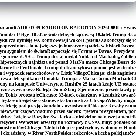
zutami
RADIOTON RADIOTON RADIOTON 2026! ❤️
IL: Evans
mbler Ridge. 10 ofiar śmiertelnych, sprawcą 18-latek
Trump do sz
yklucza dymisję ws. kontrowersji wokół Epsteina
Zakończyły się 
poprzednim – to największy jednoroczny spadek w historii
Davos: 
nym sygnałem do świata
Rozpoczęło się Forum w Davos, Prezydent
nego mrozu
USA – Trump dostał medal Nobla od Machado
„Zabiłem 
ipotecznych najniższa od ponad 3 lat
Na mecze Chicago Bears do 
 Marine Le Pen
Donald Trump do Irańczyków: pomoc jest w drodze
na i wypadek samochodowy w Little Village
Chicago: ciało zaginion
czwartek spotkanie Donalda Trumpa z Maríą Coriną Machado
Ch
ony na kampusie Uniwersytetu Rush
Po 25 latach kraje UE ostate
czne żywieniowe Białego Domu
Stany Zjednoczone przedstawiły p
ę, Tokio protestuje
Chicago: 33-latek oskarżony o kradzież towaró
ędzie ubiegał się o stanowisko burmistrza Chicago
Włochy mogą 
reelekcję pod presją skandalu z oszustwami
Chicago: 3 osoby rann
 niewystarczający
Maduro przed sądem: “jestem prezydentem, po
a
Msze święte w Bazylice Św. Jacka – niedzielne na naszej antenie!
rezydent Wenezueli otwarty na rozmowy z USA
Chiny: podatek o
monstrantów
Chicago: 7-letni chłopiec postrzelony w domu w Hum
y i okradziony w River North
Polska: rekordowa liczba policjantów