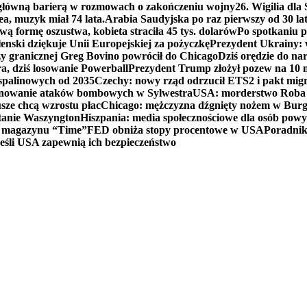
 główną barierą w rozmowach o zakończeniu wojny
26. Wigilia dl
ea, muzyk miał 74 lata.
Arabia Saudyjska po raz pierwszy od 30 la
ą formę oszustwa, kobieta straciła 45 tys. dolarów
Po spotkaniu 
enski dziękuje Unii Europejskiej za pożyczkę
Prezydent Ukrainy: 
y granicznej Greg Bovino powrócił do Chicago
Dziś orędzie do n
a, dziś losowanie Powerball
Prezydent Trump złożył pozew na 10
 spalinowych od 2035
Czechy: nowy rząd odrzucił ETS2 i pakt mig
planowanie ataków bombowych w Sylwestra
USA: morderstwo Roba Re
usze chcą wzrostu płac
Chicago: mężczyzna dźgnięty nożem w Burg
tanie Waszyngton
Hiszpania: media społecznościowe dla osób powyż
u magazynu “Time”
FED obniża stopy procentowe w USA
Poradnik
eśli USA zapewnią ich bezpieczeństwo