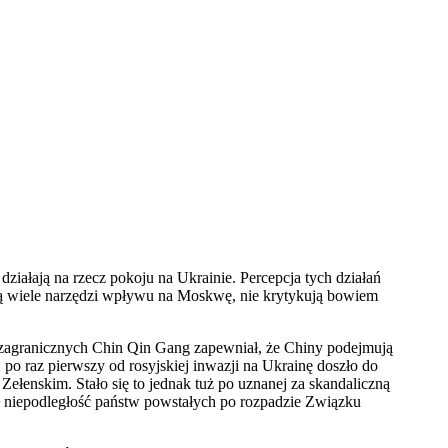
iałają na rzecz pokoju na Ukrainie. Percepcja tych działań
ają wiele narzędzi wpływu na Moskwę, nie krytykują bowiem
w zagranicznych Chin Qin Gang zapewniał, że Chiny podejmują
, po raz pierwszy od rosyjskiej inwazji na Ukrainę doszło do
łenskim. Stało się to jednak tuż po uznanej za skandaliczną
 niepodległość państw powstałych po rozpadzie Związku