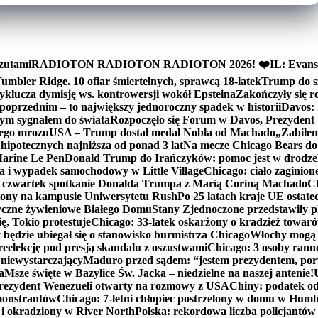
zutami
RADIOTON RADIOTON RADIOTON 2026! ❤️
IL: Evans
mbler Ridge. 10 ofiar śmiertelnych, sprawcą 18-latek
Trump do sz
yklucza dymisję ws. kontrowersji wokół Epsteina
Zakończyły się 
poprzednim – to największy jednoroczny spadek w historii
Davos: 
nym sygnałem do świata
Rozpoczęło się Forum w Davos, Prezydent
nego mrozu
USA – Trump dostał medal Nobla od Machado
„Zabiłem 
ipotecznych najniższa od ponad 3 lat
Na mecze Chicago Bears do 
 Marine Le Pen
Donald Trump do Irańczyków: pomoc jest w drodze
na i wypadek samochodowy w Little Village
Chicago: ciało zaginion
czwartek spotkanie Donalda Trumpa z Maríą Coriną Machado
Ch
ony na kampusie Uniwersytetu Rush
Po 25 latach kraje UE ostate
czne żywieniowe Białego Domu
Stany Zjednoczone przedstawiły p
ę, Tokio protestuje
Chicago: 33-latek oskarżony o kradzież towaró
ędzie ubiegał się o stanowisko burmistrza Chicago
Włochy mogą 
reelekcję pod presją skandalu z oszustwami
Chicago: 3 osoby rann
 niewystarczający
Maduro przed sądem: “jestem prezydentem, po
a
Msze święte w Bazylice Św. Jacka – niedzielne na naszej antenie!
rezydent Wenezueli otwarty na rozmowy z USA
Chiny: podatek o
monstrantów
Chicago: 7-letni chłopiec postrzelony w domu w Hum
y i okradziony w River North
Polska: rekordowa liczba policjantów