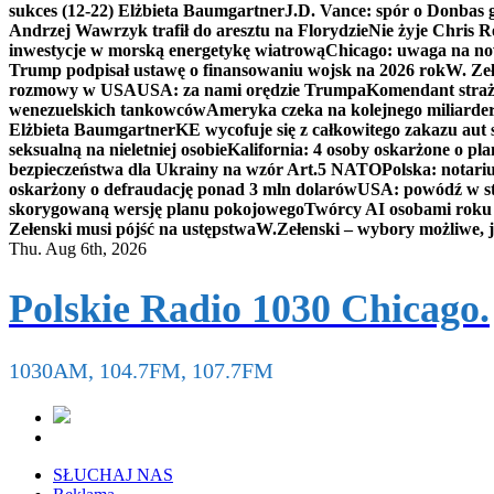
sukces (12-22) Elżbieta Baumgartner
J.D. Vance: spór o Donbas
Andrzej Wawrzyk trafił do aresztu na Florydzie
Nie żyje Chris R
inwestycje w morską energetykę wiatrową
Chicago: uwaga na now
Trump podpisał ustawę o finansowaniu wojsk na 2026 rok
W. Zeł
rozmowy w USA
USA: za nami orędzie Trumpa
Komendant straż
wenezuelskich tankowców
Ameryka czeka na kolejnego miliarder
Elżbieta Baumgartner
KE wycofuje się z całkowitego zakazu aut
seksualną na nieletniej osobie
Kalifornia: 4 osoby oskarżone o 
bezpieczeństwa dla Ukrainy na wzór Art.5 NATO
Polska: notari
oskarżony o defraudację ponad 3 mln dolarów
USA: powódź w s
skorygowaną wersję planu pokojowego
Twórcy AI osobami rok
Zełenski musi pójść na ustępstwa
W.Zełenski – wybory możliwe, j
Thu. Aug 6th, 2026
Polskie Radio 1030 Chicago.
1030AM, 104.7FM, 107.7FM
SŁUCHAJ NAS