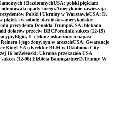
a Samotnych i Bezdomnych
USA: polski pięściarz
t odnotowała opady śniegu.
Amerykanie zawieszają
prezydentów Polski i Ukrainy w Warszawie
USA: D.
w piątek i w sobotę ukraińsko-amerykańskie
arodu prezydenta Donalda Trumpa
USA: blokada
 mld dolarów przeciw BBC
Poradnik sukces (12-15)
racyjny
Elgin, IL: lekarz oskarżony o napaść
inera i jego żony, syn w areszcie
USA: Gwarancje
er King
USA: dyrektor BLM w Oklahoma City
ej 16 lat
Zełenski: Ukraina przekazała USA
 sukces (12-08) Elżbieta Baumgartner
D.Trump: W.