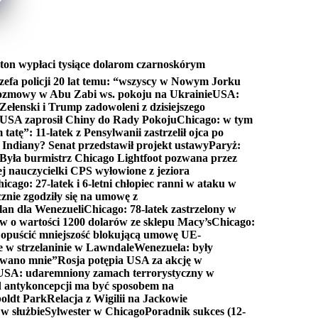
ton wypłaci tysiące dolarom czarnoskórym
efa policji 20 lat temu: “wszyscy w Nowym Jorku
rozmowy w Abu Zabi ws. pokoju na Ukrainie
USA:
Zełenski i Trump zadowoleni z dzisiejszego
 USA zaprosił Chiny do Rady Pokoju
Chicago: w tym
tatę”: 11-latek z Pensylwanii zastrzelił ojca po
Indiany? Senat przedstawił projekt ustawy
Paryż:
Była burmistrz Chicago Lightfoot pozwana przez
ej nauczycielki CPS wyłowione z jeziora
icago: 27-latek i 6-letni chłopiec ranni w ataku w
cznie zgodziły się na umowę z
lan dla Wenezueli
Chicago: 78-latek zastrzelony w
w o wartości 1200 dolarów ze sklepu Macy’s
Chicago:
opuścić mniejszość blokującą umowę UE-
e w strzelaninie w Lawndale
Wenezuela: były
rwano mnie”
Rosja potępia USA za akcję w
USA: udaremniony zamach terrorystyczny w
d antykoncepcji ma być sposobem na
boldt Park
Relacja z Wigilii na Jackowie
 w służbie
Sylwester w Chicago
Poradnik sukces (12-