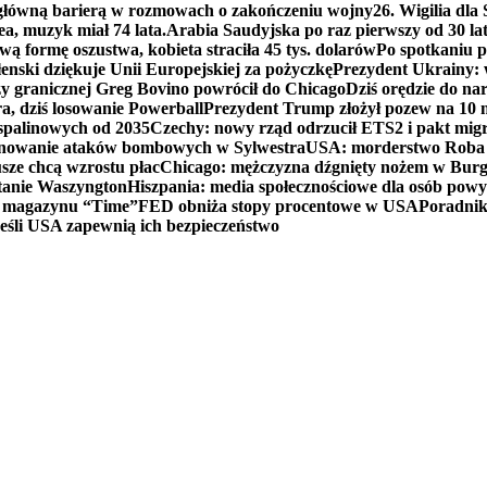
 główną barierą w rozmowach o zakończeniu wojny
26. Wigilia dl
ea, muzyk miał 74 lata.
Arabia Saudyjska po raz pierwszy od 30 la
ą formę oszustwa, kobieta straciła 45 tys. dolarów
Po spotkaniu 
enski dziękuje Unii Europejskiej za pożyczkę
Prezydent Ukrainy: 
y granicznej Greg Bovino powrócił do Chicago
Dziś orędzie do n
a, dziś losowanie Powerball
Prezydent Trump złożył pozew na 10
 spalinowych od 2035
Czechy: nowy rząd odrzucił ETS2 i pakt mig
planowanie ataków bombowych w Sylwestra
USA: morderstwo Roba Re
usze chcą wzrostu płac
Chicago: mężczyzna dźgnięty nożem w Burg
tanie Waszyngton
Hiszpania: media społecznościowe dla osób powyż
u magazynu “Time”
FED obniża stopy procentowe w USA
Poradnik
eśli USA zapewnią ich bezpieczeństwo