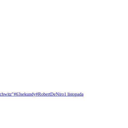
chwitz"
#63sekundy
#RobertDeNiro
1 listopada