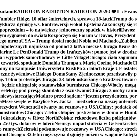
zutami
RADIOTON RADIOTON RADIOTON 2026! ❤️
IL: Evans
mbler Ridge. 10 ofiar śmiertelnych, sprawcą 18-latek
Trump do sz
yklucza dymisję ws. kontrowersji wokół Epsteina
Zakończyły się 
poprzednim – to największy jednoroczny spadek w historii
Davos: 
nym sygnałem do świata
Rozpoczęło się Forum w Davos, Prezydent
nego mrozu
USA – Trump dostał medal Nobla od Machado
„Zabiłem 
ipotecznych najniższa od ponad 3 lat
Na mecze Chicago Bears do 
 Marine Le Pen
Donald Trump do Irańczyków: pomoc jest w drodze
na i wypadek samochodowy w Little Village
Chicago: ciało zaginion
czwartek spotkanie Donalda Trumpa z Maríą Coriną Machado
Ch
ony na kampusie Uniwersytetu Rush
Po 25 latach kraje UE ostate
czne żywieniowe Białego Domu
Stany Zjednoczone przedstawiły p
ę, Tokio protestuje
Chicago: 33-latek oskarżony o kradzież towaró
ędzie ubiegał się o stanowisko burmistrza Chicago
Włochy mogą 
reelekcję pod presją skandalu z oszustwami
Chicago: 3 osoby rann
 niewystarczający
Maduro przed sądem: “jestem prezydentem, po
a
Msze święte w Bazylice Św. Jacka – niedzielne na naszej antenie!
rezydent Wenezueli otwarty na rozmowy z USA
Chiny: podatek o
monstrantów
Chicago: 7-letni chłopiec postrzelony w domu w Hum
y i okradziony w River North
Polska: rekordowa liczba policjantów
250 tys. dolarów w loterii
Niemcy: napad stulecia w Gelsenkirche
ko rannych
Zełenski podsumowuje rozmowy w USA
Chicago: strzel
anu
Chicago: 32-letni mężczyzna dźgnięty nożem w wagonie kolej