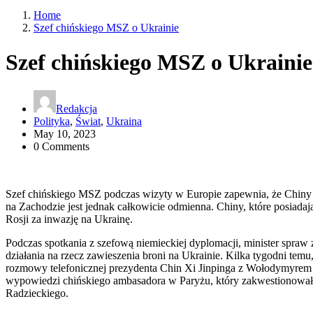
Home
Szef chińskiego MSZ o Ukrainie
Szef chińskiego MSZ o Ukrainie
Redakcja
Polityka
,
Świat
,
Ukraina
May 10, 2023
0 Comments
Szef chińskiego MSZ podczas wizyty w Europie zapewnia, że Chiny dz
na Zachodzie jest jednak całkowicie odmienna. Chiny, które posiad
Rosji za inwazję na Ukrainę.
Podczas spotkania z szefową niemieckiej dyplomacji, minister spra
działania na rzecz zawieszenia broni na Ukrainie. Kilka tygodni temu
rozmowy telefonicznej prezydenta Chin Xi Jinpinga z Wołodymyrem Ze
wypowiedzi chińskiego ambasadora w Paryżu, który zakwestionował
Radzieckiego.