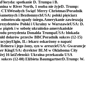
n
Floryda: spotkanie D. Trumpa i B.
anina w River North, 1 osoba nie żyje
D. Trump:
ki CTA
Wesołych Świąt! Merry Christmas!
Poradnik
a Samotnych i Bezdomnych
USA: polski pięściarz
t odnotowała opady śniegu.
Amerykanie zawieszają
prezydentów Polski i Ukrainy w Warszawie
USA: D.
w piątek i w sobotę ukraińsko-amerykańskie
arodu prezydenta Donalda Trumpa
USA: blokada
 mld dolarów przeciw BBC
Poradnik sukces (12-15)
racyjny
Elgin, IL: lekarz oskarżony o napaść
inera i jego żony, syn w areszcie
USA: Gwarancje
er King
USA: dyrektor BLM w Oklahoma City
ej 16 lat
Zełenski: Ukraina przekazała USA
 sukces (12-08) Elżbieta Baumgartner
D.Trump: W.