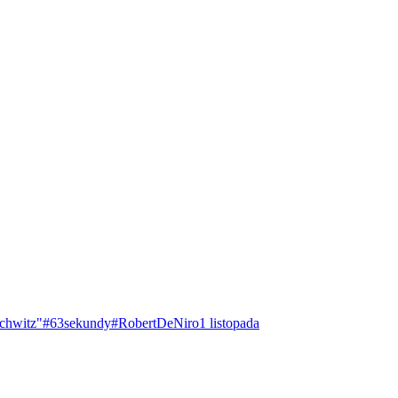
chwitz"
#63sekundy
#RobertDeNiro
1 listopada