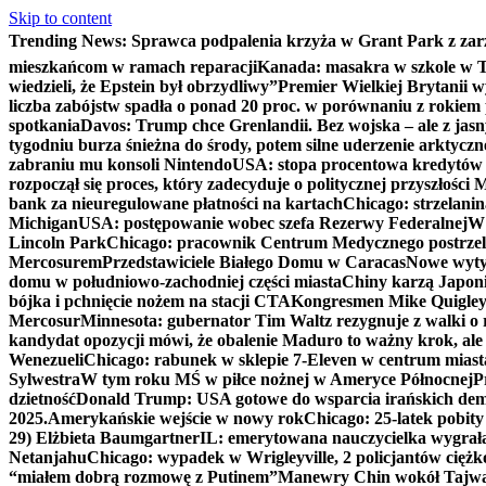
Skip to content
Trending News:
Sprawca podpalenia krzyża w Grant Park z zar
mieszkańcom w ramach reparacji
Kanada: masakra w szkole w Tu
wiedzieli, że Epstein był obrzydliwy”
Premier Wielkiej Brytanii w
liczba zabójstw spadła o ponad 20 proc. w porównaniu z rokiem 
spotkania
Davos: Trump chce Grenlandii. Bez wojska – ale z jas
tygodniu burza śnieżna do środy, potem silne uderzenie arktycz
zabraniu mu konsoli Nintendo
USA: stopa procentowa kredytów h
rozpoczął się proces, który zadecyduje o politycznej przyszłości
bank za nieuregulowane płatności na kartach
Chicago: strzelani
Michigan
USA: postępowanie wobec szefa Rezerwy Federalnej
W 
Lincoln Park
Chicago: pracownik Centrum Medycznego postrzel
Mercosurem
Przedstawiciele Białego Domu w Caracas
Nowe wyty
domu w południowo-zachodniej części miasta
Chiny karzą Japoni
bójka i pchnięcie nożem na stacji CTA
Kongresmen Mike Quigley b
Mercosur
Minnesota: gubernator Tim Waltz rezygnuje z walki o 
kandydat opozycji mówi, że obalenie Maduro to ważny krok, ale
Wenezueli
Chicago: rabunek w sklepie 7-Eleven w centrum miast
Sylwestra
W tym roku MŚ w piłce nożnej w Ameryce Północnej
P
dzietność
Donald Trump: USA gotowe do wsparcia irańskich de
2025.
Amerykańskie wejście w nowy rok
Chicago: 25-latek pobit
29) Elżbieta Baumgartner
IL: emerytowana nauczycielka wygrała 
Netanjahu
Chicago: wypadek w Wrigleyville, 2 policjantów cięż
“miałem dobrą rozmowę z Putinem”
Manewry Chin wokół Tajw