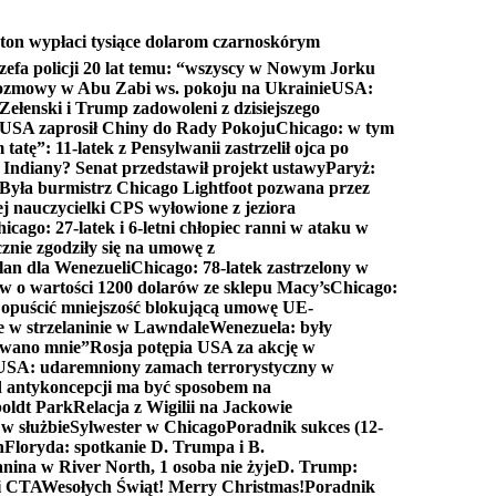
ton wypłaci tysiące dolarom czarnoskórym
efa policji 20 lat temu: “wszyscy w Nowym Jorku
rozmowy w Abu Zabi ws. pokoju na Ukrainie
USA:
Zełenski i Trump zadowoleni z dzisiejszego
 USA zaprosił Chiny do Rady Pokoju
Chicago: w tym
tatę”: 11-latek z Pensylwanii zastrzelił ojca po
Indiany? Senat przedstawił projekt ustawy
Paryż:
Była burmistrz Chicago Lightfoot pozwana przez
ej nauczycielki CPS wyłowione z jeziora
icago: 27-latek i 6-letni chłopiec ranni w ataku w
cznie zgodziły się na umowę z
lan dla Wenezueli
Chicago: 78-latek zastrzelony w
w o wartości 1200 dolarów ze sklepu Macy’s
Chicago:
opuścić mniejszość blokującą umowę UE-
e w strzelaninie w Lawndale
Wenezuela: były
rwano mnie”
Rosja potępia USA za akcję w
USA: udaremniony zamach terrorystyczny w
d antykoncepcji ma być sposobem na
boldt Park
Relacja z Wigilii na Jackowie
 w służbie
Sylwester w Chicago
Poradnik sukces (12-
n
Floryda: spotkanie D. Trumpa i B.
anina w River North, 1 osoba nie żyje
D. Trump:
ki CTA
Wesołych Świąt! Merry Christmas!
Poradnik