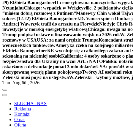
29) Elżbieta Baumgartner
IL: emerytowana nauczycielka wygrała 
Netanjahu
Chicago: wypadek w Wrigleyville, 2 policjantów cięż
“miałem dobrą rozmowę z Putinem”
Manewry Chin wokół Tajw
sukces (12-22) Elżbieta Baumgartner
J.D. Vance: spór o Donbas
Andrzej Wawrzyk trafił do aresztu na Florydzie
Nie żyje Chris R
inwestycje w morską energetykę wiatrową
Chicago: uwaga na now
Trump podpisał ustawę o finansowaniu wojsk na 2026 rok
W. Zeł
rozmowy w USA
USA: za nami orędzie Trumpa
Komendant straż
wenezuelskich tankowców
Ameryka czeka na kolejnego miliarder
Elżbieta Baumgartner
KE wycofuje się z całkowitego zakazu aut
seksualną na nieletniej osobie
Kalifornia: 4 osoby oskarżone o 
bezpieczeństwa dla Ukrainy na wzór Art.5 NATO
Polska: notari
oskarżony o defraudację ponad 3 mln dolarów
USA: powódź w s
skorygowaną wersję planu pokojowego
Twórcy AI osobami rok
Zełenski musi pójść na ustępstwa
W.Zełenski – wybory możliwe, j
Thu. Aug 6th, 2026
SŁUCHAJ NAS
Reklama
Kontakt
O nas
Oferta