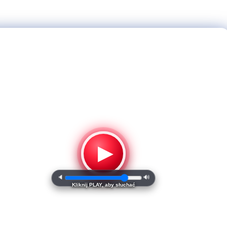
▶
🔈
🔊
Kliknij PLAY, aby słuchać