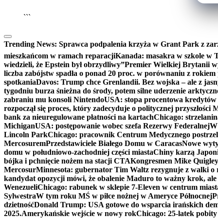
```
Trending News:
Sprawca podpalenia krzyża w Grant Park z zar
mieszkańcom w ramach reparacji
Kanada: masakra w szkole w Tu
wiedzieli, że Epstein był obrzydliwy”
Premier Wielkiej Brytanii w
liczba zabójstw spadła o ponad 20 proc. w porównaniu z rokiem 
spotkania
Davos: Trump chce Grenlandii. Bez wojska – ale z jas
tygodniu burza śnieżna do środy, potem silne uderzenie arktycz
zabraniu mu konsoli Nintendo
USA: stopa procentowa kredytów h
rozpoczął się proces, który zadecyduje o politycznej przyszłości
bank za nieuregulowane płatności na kartach
Chicago: strzelani
Michigan
USA: postępowanie wobec szefa Rezerwy Federalnej
W 
Lincoln Park
Chicago: pracownik Centrum Medycznego postrzel
Mercosurem
Przedstawiciele Białego Domu w Caracas
Nowe wyty
domu w południowo-zachodniej części miasta
Chiny karzą Japoni
bójka i pchnięcie nożem na stacji CTA
Kongresmen Mike Quigley b
Mercosur
Minnesota: gubernator Tim Waltz rezygnuje z walki o 
kandydat opozycji mówi, że obalenie Maduro to ważny krok, ale
Wenezueli
Chicago: rabunek w sklepie 7-Eleven w centrum miast
Sylwestra
W tym roku MŚ w piłce nożnej w Ameryce Północnej
P
dzietność
Donald Trump: USA gotowe do wsparcia irańskich de
2025.
Amerykańskie wejście w nowy rok
Chicago: 25-latek pobit