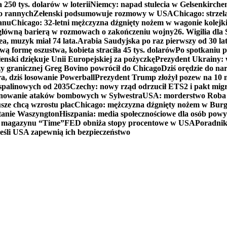
250 tys. dolarów w loterii
Niemcy: napad stulecia w Gelsenkirche
ko rannych
Zełenski podsumowuje rozmowy w USA
Chicago: strzel
anu
Chicago: 32-letni mężczyzna dźgnięty nożem w wagonie kolej
 główną barierą w rozmowach o zakończeniu wojny
26. Wigilia dl
ea, muzyk miał 74 lata.
Arabia Saudyjska po raz pierwszy od 30 la
ą formę oszustwa, kobieta straciła 45 tys. dolarów
Po spotkaniu 
enski dziękuje Unii Europejskiej za pożyczkę
Prezydent Ukrainy: 
y granicznej Greg Bovino powrócił do Chicago
Dziś orędzie do n
a, dziś losowanie Powerball
Prezydent Trump złożył pozew na 10
 spalinowych od 2035
Czechy: nowy rząd odrzucił ETS2 i pakt mig
planowanie ataków bombowych w Sylwestra
USA: morderstwo Roba Re
usze chcą wzrostu płac
Chicago: mężczyzna dźgnięty nożem w Burg
tanie Waszyngton
Hiszpania: media społecznościowe dla osób powyż
u magazynu “Time”
FED obniża stopy procentowe w USA
Poradnik
eśli USA zapewnią ich bezpieczeństwo