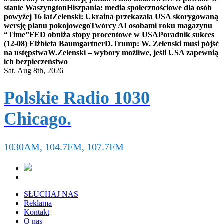
stanie Waszyngton
Hiszpania: media społecznościowe dla osób
powyżej 16 lat
Zełenski: Ukraina przekazała USA skorygowaną
wersję planu pokojowego
Twórcy AI osobami roku magazynu
“Time”
FED obniża stopy procentowe w USA
Poradnik sukces
(12-08) Elżbieta Baumgartner
D.Trump: W. Zełenski musi pójść
na ustępstwa
W.Zełenski – wybory możliwe, jeśli USA zapewnią
ich bezpieczeństwo
Sat. Aug 8th, 2026
Polskie Radio 1030
Chicago.
1030AM, 104.7FM, 107.7FM
SŁUCHAJ NAS
Reklama
Kontakt
O nas