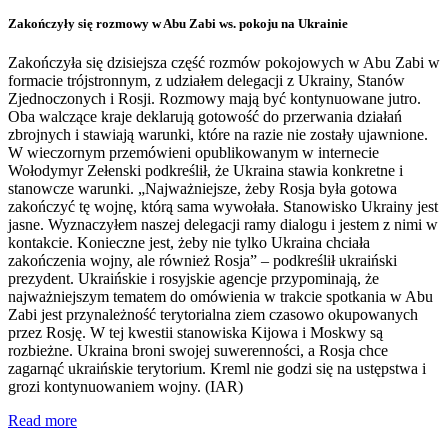
Zakończyły się rozmowy w Abu Zabi ws. pokoju na Ukrainie
Zakończyła się dzisiejsza część rozmów pokojowych w Abu Zabi w
formacie trójstronnym, z udziałem delegacji z Ukrainy, Stanów
Zjednoczonych i Rosji. Rozmowy mają być kontynuowane jutro.
Oba walczące kraje deklarują gotowość do przerwania działań
zbrojnych i stawiają warunki, które na razie nie zostały ujawnione.
W wieczornym przemówieni opublikowanym w internecie
Wołodymyr Zełenski podkreślił, że Ukraina stawia konkretne i
stanowcze warunki. „Najważniejsze, żeby Rosja była gotowa
zakończyć tę wojnę, którą sama wywołała. Stanowisko Ukrainy jest
jasne. Wyznaczyłem naszej delegacji ramy dialogu i jestem z nimi w
kontakcie. Konieczne jest, żeby nie tylko Ukraina chciała
zakończenia wojny, ale również Rosja” – podkreślił ukraiński
prezydent. Ukraińskie i rosyjskie agencje przypominają, że
najważniejszym tematem do omówienia w trakcie spotkania w Abu
Zabi jest przynależność terytorialna ziem czasowo okupowanych
przez Rosję. W tej kwestii stanowiska Kijowa i Moskwy są
rozbieżne. Ukraina broni swojej suwerenności, a Rosja chce
zagarnąć ukraińskie terytorium. Kreml nie godzi się na ustępstwa i
grozi kontynuowaniem wojny. (IAR)
Read more