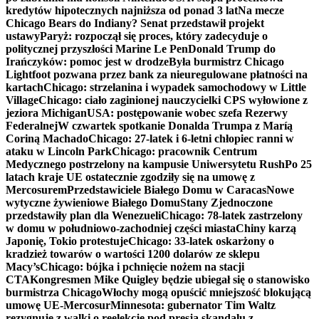
kredytów hipotecznych najniższa od ponad 3 lat
Na mecze
Chicago Bears do Indiany? Senat przedstawił projekt
ustawy
Paryż: rozpoczął się proces, który zadecyduje o
politycznej przyszłości Marine Le Pen
Donald Trump do
Irańczyków: pomoc jest w drodze
Była burmistrz Chicago
Lightfoot pozwana przez bank za nieuregulowane płatności na
kartach
Chicago: strzelanina i wypadek samochodowy w Little
Village
Chicago: ciało zaginionej nauczycielki CPS wyłowione z
jeziora Michigan
USA: postępowanie wobec szefa Rezerwy
Federalnej
W czwartek spotkanie Donalda Trumpa z Maríą
Coriną Machado
Chicago: 27-latek i 6-letni chłopiec ranni w
ataku w Lincoln Park
Chicago: pracownik Centrum
Medycznego postrzelony na kampusie Uniwersytetu Rush
Po 25
latach kraje UE ostatecznie zgodziły się na umowę z
Mercosurem
Przedstawiciele Białego Domu w Caracas
Nowe
wytyczne żywieniowe Białego Domu
Stany Zjednoczone
przedstawiły plan dla Wenezueli
Chicago: 78-latek zastrzelony
w domu w południowo-zachodniej części miasta
Chiny karzą
Japonię, Tokio protestuje
Chicago: 33-latek oskarżony o
kradzież towarów o wartości 1200 dolarów ze sklepu
Macy’s
Chicago: bójka i pchnięcie nożem na stacji
CTA
Kongresmen Mike Quigley będzie ubiegał się o stanowisko
burmistrza Chicago
Włochy mogą opuścić mniejszość blokującą
umowę UE-Mercosur
Minnesota: gubernator Tim Waltz
rezygnuje z walki o reelekcję pod presją skandalu z