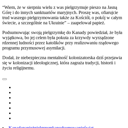
“Wiem, że w sierpniu wielu z was pielgrzymuje pieszo na Jasną
Górę i do innych sanktuariów maryjnych. Proszę was, ofiarujcie
trud waszego pielgrzymowania także za Kościół, o pokój w całym
świecie, a szczególnie na Ukrainie” – zaapelował papież.
Podsumowując swoją pielgrzymkę do Kanady powiedział, że była
wyjątkowa, bo jej celem była pokuta za krzywdy wyrządzone
rdzennej ludności przez katolików przy realizowaniu rządowego
programu przymusowej asymilacji.
Dodał, że niebezpieczna mentalność kolonizatorska dziś przejawia
się w kolonizacji ideologicznej, która zagraża tradycji, historii i
życiu religijnemu.
Kanada
papież
pielgrzymka
podsumowanie
świat