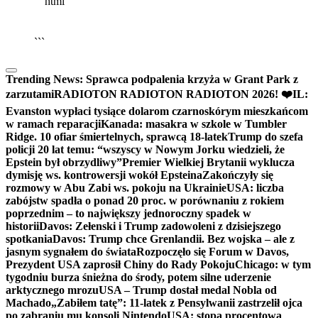
```html
▶
Kliknij PLAY, aby słuchać
🔈
🔊
```
Trending News:
Sprawca podpalenia krzyża w Grant Park z
zarzutami
RADIOTON RADIOTON RADIOTON 2026! ❤️
IL:
Evanston wypłaci tysiące dolarom czarnoskórym mieszkańcom
w ramach reparacji
Kanada: masakra w szkole w Tumbler
Ridge. 10 ofiar śmiertelnych, sprawcą 18-latek
Trump do szefa
policji 20 lat temu: “wszyscy w Nowym Jorku wiedzieli, że
Epstein był obrzydliwy”
Premier Wielkiej Brytanii wyklucza
dymisję ws. kontrowersji wokół Epsteina
Zakończyły się
rozmowy w Abu Zabi ws. pokoju na Ukrainie
USA: liczba
zabójstw spadła o ponad 20 proc. w porównaniu z rokiem
poprzednim – to największy jednoroczny spadek w
historii
Davos: Zełenski i Trump zadowoleni z dzisiejszego
spotkania
Davos: Trump chce Grenlandii. Bez wojska – ale z
jasnym sygnałem do świata
Rozpoczęło się Forum w Davos,
Prezydent USA zaprosił Chiny do Rady Pokoju
Chicago: w tym
tygodniu burza śnieżna do środy, potem silne uderzenie
arktycznego mrozu
USA – Trump dostał medal Nobla od
Machado
„Zabiłem tatę”: 11-latek z Pensylwanii zastrzelił ojca
po zabraniu mu konsoli Nintendo
USA: stopa procentowa