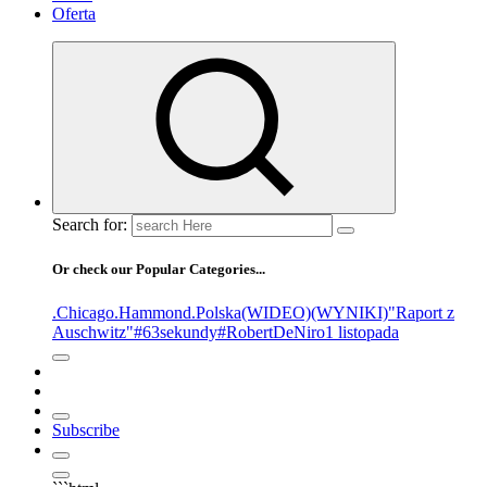
Oferta
Search for:
Or check our Popular Categories...
.Chicago
.Hammond
.Polska
(WIDEO)
(WYNIKI)
"Raport z
Auschwitz"
#63sekundy
#RobertDeNiro
1 listopada
Subscribe