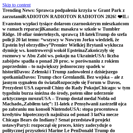
Skip to content
Trending News:
Sprawca podpalenia krzyża w Grant Park z
zarzutami
RADIOTON RADIOTON RADIOTON 2026! ❤️
IL:
Evanston wypłaci tysiące dolarom czarnoskórym mieszkańcom
w ramach reparacji
Kanada: masakra w szkole w Tumbler
Ridge. 10 ofiar śmiertelnych, sprawcą 18-latek
Trump do szefa
policji 20 lat temu: “wszyscy w Nowym Jorku wiedzieli, że
Epstein był obrzydliwy”
Premier Wielkiej Brytanii wyklucza
dymisję ws. kontrowersji wokół Epsteina
Zakończyły się
rozmowy w Abu Zabi ws. pokoju na Ukrainie
USA: liczba
zabójstw spadła o ponad 20 proc. w porównaniu z rokiem
poprzednim – to największy jednoroczny spadek w
historii
Davos: Zełenski i Trump zadowoleni z dzisiejszego
spotkania
Davos: Trump chce Grenlandii. Bez wojska – ale z
jasnym sygnałem do świata
Rozpoczęło się Forum w Davos,
Prezydent USA zaprosił Chiny do Rady Pokoju
Chicago: w tym
tygodniu burza śnieżna do środy, potem silne uderzenie
arktycznego mrozu
USA – Trump dostał medal Nobla od
Machado
„Zabiłem tatę”: 11-latek z Pensylwanii zastrzelił ojca
po zabraniu mu konsoli Nintendo
USA: stopa procentowa
kredytów hipotecznych najniższa od ponad 3 lat
Na mecze
Chicago Bears do Indiany? Senat przedstawił projekt
ustawy
Paryż: rozpoczął się proces, który zadecyduje o
politycznej przyszłości Marine Le Pen
Donald Trump do