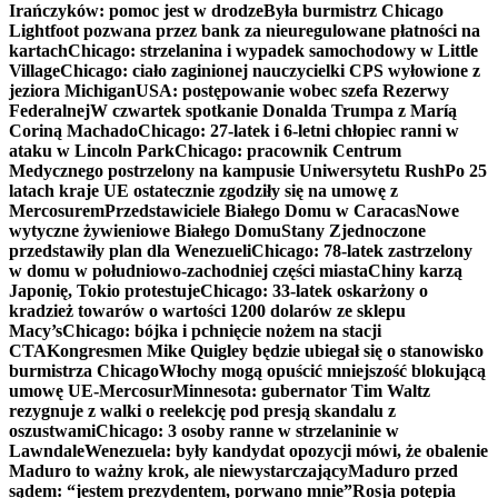
Irańczyków: pomoc jest w drodze
Była burmistrz Chicago
Lightfoot pozwana przez bank za nieuregulowane płatności na
kartach
Chicago: strzelanina i wypadek samochodowy w Little
Village
Chicago: ciało zaginionej nauczycielki CPS wyłowione z
jeziora Michigan
USA: postępowanie wobec szefa Rezerwy
Federalnej
W czwartek spotkanie Donalda Trumpa z Maríą
Coriną Machado
Chicago: 27-latek i 6-letni chłopiec ranni w
ataku w Lincoln Park
Chicago: pracownik Centrum
Medycznego postrzelony na kampusie Uniwersytetu Rush
Po 25
latach kraje UE ostatecznie zgodziły się na umowę z
Mercosurem
Przedstawiciele Białego Domu w Caracas
Nowe
wytyczne żywieniowe Białego Domu
Stany Zjednoczone
przedstawiły plan dla Wenezueli
Chicago: 78-latek zastrzelony
w domu w południowo-zachodniej części miasta
Chiny karzą
Japonię, Tokio protestuje
Chicago: 33-latek oskarżony o
kradzież towarów o wartości 1200 dolarów ze sklepu
Macy’s
Chicago: bójka i pchnięcie nożem na stacji
CTA
Kongresmen Mike Quigley będzie ubiegał się o stanowisko
burmistrza Chicago
Włochy mogą opuścić mniejszość blokującą
umowę UE-Mercosur
Minnesota: gubernator Tim Waltz
rezygnuje z walki o reelekcję pod presją skandalu z
oszustwami
Chicago: 3 osoby ranne w strzelaninie w
Lawndale
Wenezuela: były kandydat opozycji mówi, że obalenie
Maduro to ważny krok, ale niewystarczający
Maduro przed
sądem: “jestem prezydentem, porwano mnie”
Rosja potępia