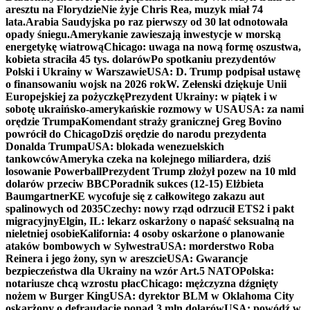
aresztu na Florydzie
Nie żyje Chris Rea, muzyk miał 74
lata.
Arabia Saudyjska po raz pierwszy od 30 lat odnotowała
opady śniegu.
Amerykanie zawieszają inwestycje w morską
energetykę wiatrową
Chicago: uwaga na nową formę oszustwa,
kobieta straciła 45 tys. dolarów
Po spotkaniu prezydentów
Polski i Ukrainy w Warszawie
USA: D. Trump podpisał ustawę
o finansowaniu wojsk na 2026 rok
W. Zełenski dziękuje Unii
Europejskiej za pożyczkę
Prezydent Ukrainy: w piątek i w
sobotę ukraińsko-amerykańskie rozmowy w USA
USA: za nami
orędzie Trumpa
Komendant straży granicznej Greg Bovino
powrócił do Chicago
Dziś orędzie do narodu prezydenta
Donalda Trumpa
USA: blokada wenezuelskich
tankowców
Ameryka czeka na kolejnego miliardera, dziś
losowanie Powerball
Prezydent Trump złożył pozew na 10 mld
dolarów przeciw BBC
Poradnik sukces (12-15) Elżbieta
Baumgartner
KE wycofuje się z całkowitego zakazu aut
spalinowych od 2035
Czechy: nowy rząd odrzucił ETS2 i pakt
migracyjny
Elgin, IL: lekarz oskarżony o napaść seksualną na
nieletniej osobie
Kalifornia: 4 osoby oskarżone o planowanie
ataków bombowych w Sylwestra
USA: morderstwo Roba
Reinera i jego żony, syn w areszcie
USA: Gwarancje
bezpieczeństwa dla Ukrainy na wzór Art.5 NATO
Polska:
notariusze chcą wzrostu płac
Chicago: mężczyzna dźgnięty
nożem w Burger King
USA: dyrektor BLM w Oklahoma City
oskarżony o defraudację ponad 3 mln dolarów
USA: powódź w