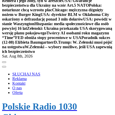
Reinera i jego żony, syn w areszcie
USA: Gwarancje
bezpieczeństwa dla Ukrainy na wzór Art.5 NATO
Polska:
notariusze chcą wzrostu płac
Chicago: mężczyzna dźgnięty
nożem w Burger King
USA: dyrektor BLM w Oklahoma City
oskarżony o defraudację ponad 3 mln dolarów
USA: powódź w
stanie Waszyngton
Hiszpania: media społecznościowe dla osób
powyżej 16 lat
Zełenski: Ukraina przekazała USA skorygowaną
wersję planu pokojowego
Twórcy AI osobami roku magazynu
“Time”
FED obniża stopy procentowe w USA
Poradnik sukces
(12-08) Elżbieta Baumgartner
D.Trump: W. Zełenski musi pójść
na ustępstwa
W.Zełenski – wybory możliwe, jeśli USA zapewnią
ich bezpieczeństwo
Sat. Aug 8th, 2026
SŁUCHAJ NAS
Reklama
Kontakt
O nas
Oferta
Polskie Radio 1030