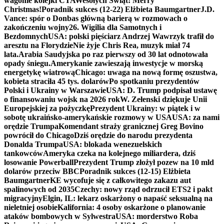
wagonie kolejki CTA
Wesołych Świąt! Merry
Christmas!
Poradnik sukces (12-22) Elżbieta Baumgartner
J.D.
Vance: spór o Donbas główną barierą w rozmowach o
zakończeniu wojny
26. Wigilia dla Samotnych i
Bezdomnych
USA: polski pięściarz Andrzej Wawrzyk trafił do
aresztu na Florydzie
Nie żyje Chris Rea, muzyk miał 74
lata.
Arabia Saudyjska po raz pierwszy od 30 lat odnotowała
opady śniegu.
Amerykanie zawieszają inwestycje w morską
energetykę wiatrową
Chicago: uwaga na nową formę oszustwa,
kobieta straciła 45 tys. dolarów
Po spotkaniu prezydentów
Polski i Ukrainy w Warszawie
USA: D. Trump podpisał ustawę
o finansowaniu wojsk na 2026 rok
W. Zełenski dziękuje Unii
Europejskiej za pożyczkę
Prezydent Ukrainy: w piątek i w
sobotę ukraińsko-amerykańskie rozmowy w USA
USA: za nami
orędzie Trumpa
Komendant straży granicznej Greg Bovino
powrócił do Chicago
Dziś orędzie do narodu prezydenta
Donalda Trumpa
USA: blokada wenezuelskich
tankowców
Ameryka czeka na kolejnego miliardera, dziś
losowanie Powerball
Prezydent Trump złożył pozew na 10 mld
dolarów przeciw BBC
Poradnik sukces (12-15) Elżbieta
Baumgartner
KE wycofuje się z całkowitego zakazu aut
spalinowych od 2035
Czechy: nowy rząd odrzucił ETS2 i pakt
migracyjny
Elgin, IL: lekarz oskarżony o napaść seksualną na
nieletniej osobie
Kalifornia: 4 osoby oskarżone o planowanie
ataków bombowych w Sylwestra
USA: morderstwo Roba