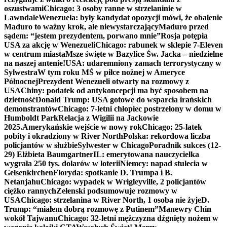
oszustwami
Chicago: 3 osoby ranne w strzelaninie w
Lawndale
Wenezuela: były kandydat opozycji mówi, że obalenie
Maduro to ważny krok, ale niewystarczający
Maduro przed
sądem: “jestem prezydentem, porwano mnie”
Rosja potępia
USA za akcję w Wenezueli
Chicago: rabunek w sklepie 7-Eleven
w centrum miasta
Msze święte w Bazylice Św. Jacka – niedzielne
na naszej antenie!
USA: udaremniony zamach terrorystyczny w
Sylwestra
W tym roku MŚ w piłce nożnej w Ameryce
Północnej
Prezydent Wenezueli otwarty na rozmowy z
USA
Chiny: podatek od antykoncepcji ma być sposobem na
dzietność
Donald Trump: USA gotowe do wsparcia irańskich
demonstrantów
Chicago: 7-letni chłopiec postrzelony w domu w
Humboldt Park
Relacja z Wigilii na Jackowie
2025.
Amerykańskie wejście w nowy rok
Chicago: 25-latek
pobity i okradziony w River North
Polska: rekordowa liczba
policjantów w służbie
Sylwester w Chicago
Poradnik sukces (12-
29) Elżbieta Baumgartner
IL: emerytowana nauczycielka
wygrała 250 tys. dolarów w loterii
Niemcy: napad stulecia w
Gelsenkirchen
Floryda: spotkanie D. Trumpa i B.
Netanjahu
Chicago: wypadek w Wrigleyville, 2 policjantów
ciężko rannych
Zełenski podsumowuje rozmowy w
USA
Chicago: strzelanina w River North, 1 osoba nie żyje
D.
Trump: “miałem dobrą rozmowę z Putinem”
Manewry Chin
wokół Tajwanu
Chicago: 32-letni mężczyzna dźgnięty nożem w