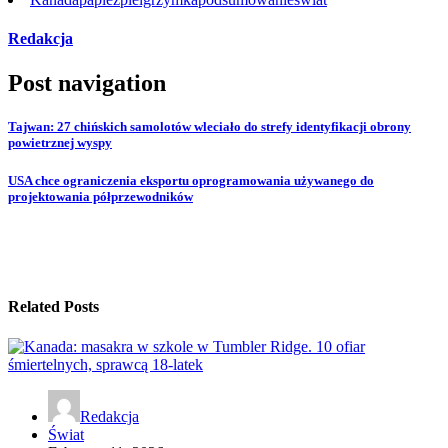
Redakcja
Post navigation
Tajwan: 27 chińskich samolotów wleciało do strefy identyfikacji obrony
powietrznej wyspy
USA chce ograniczenia eksportu oprogramowania używanego do
projektowania półprzewodników
Related Posts
Redakcja
Świat