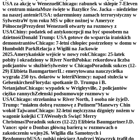
USA za akcję w Wenezueli
Chicago: rabunek w sklepie 7-Eleven
w centrum miasta
Msze święte w Bazylice Św. Jacka – niedzielne
na naszej antenie!
USA: udaremniony zamach terrorystyczny w
Sylwestra
W tym roku MŚ w piłce nożnej w Ameryce
Północnej
Prezydent Wenezueli otwarty na rozmowy z
USA
Chiny: podatek od antykoncepcji ma być sposobem na
dzietność
Donald Trump: USA gotowe do wsparcia irańskich
demonstrantów
Chicago: 7-letni chłopiec postrzelony w domu w
Humboldt Park
Relacja z Wigilii na Jackowie
2025.
Amerykańskie wejście w nowy rok
Chicago: 25-latek
pobity i okradziony w River North
Polska: rekordowa liczba
policjantów w służbie
Sylwester w Chicago
Poradnik sukces (12-
29) Elżbieta Baumgartner
IL: emerytowana nauczycielka
wygrała 250 tys. dolarów w loterii
Niemcy: napad stulecia w
Gelsenkirchen
Floryda: spotkanie D. Trumpa i B.
Netanjahu
Chicago: wypadek w Wrigleyville, 2 policjantów
ciężko rannych
Zełenski podsumowuje rozmowy w
USA
Chicago: strzelanina w River North, 1 osoba nie żyje
D.
Trump: “miałem dobrą rozmowę z Putinem”
Manewry Chin
wokół Tajwanu
Chicago: 32-letni mężczyzna dźgnięty nożem w
wagonie kolejki CTA
Wesołych Świąt! Merry
Christmas!
Poradnik sukces (12-22) Elżbieta Baumgartner
J.D.
Vance: spór o Donbas główną barierą w rozmowach o
zakończeniu wojny
26. Wigilia dla Samotnych i
Bezdomnych
USA: polski pięściarz Andrzej Wawrzyk trafił do