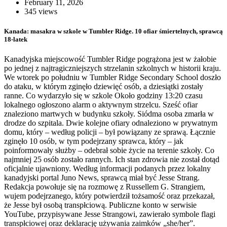
February 11, 2026
345 views
Kanada: masakra w szkole w Tumbler Ridge. 10 ofiar śmiertelnych, sprawcą
18-latek
Kanadyjska miejscowość Tumbler Ridge pogrążona jest w żałobie
po jednej z najtragiczniejszych strzelanin szkolnych w historii kraju.
We wtorek po południu w Tumbler Ridge Secondary School doszło
do ataku, w którym zginęło dziewięć osób, a dziesiątki zostały
ranne. Co wydarzyło się w szkole Około godziny 13:20 czasu
lokalnego ogłoszono alarm o aktywnym strzelcu. Sześć ofiar
znaleziono martwych w budynku szkoły. Siódma osoba zmarła w
drodze do szpitala. Dwie kolejne ofiary odnaleziono w prywatnym
domu, który – według policji – był powiązany ze sprawą. Łącznie
zginęło 10 osób, w tym podejrzany sprawca, który – jak
poinformowały służby – odebrał sobie życie na terenie szkoły. Co
najmniej 25 osób zostało rannych. Ich stan zdrowia nie został dotąd
oficjalnie ujawniony. Według informacji podanych przez lokalny
kanadyjski portal Juno News, sprawcą miał być Jesse Strang.
Redakcja powołuje się na rozmowę z Russellem G. Strangiem,
wujem podejrzanego, który potwierdził tożsamość oraz przekazał,
że Jesse był osobą transpłciową. Publiczne konto w serwisie
YouTube, przypisywane Jesse Strangowi, zawierało symbole flagi
transpłciowej oraz deklarację używania zaimków „she/her”.