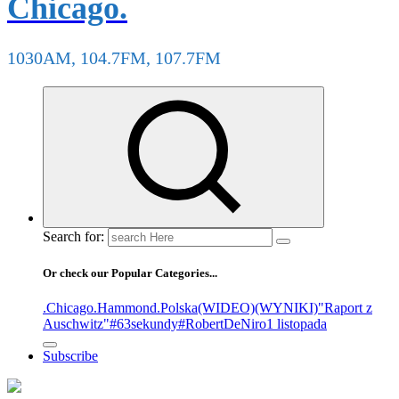
Chicago.
1030AM, 104.7FM, 107.7FM
Search for:
Or check our Popular Categories...
.Chicago
.Hammond
.Polska
(WIDEO)
(WYNIKI)
"Raport z
Auschwitz"
#63sekundy
#RobertDeNiro
1 listopada
Subscribe