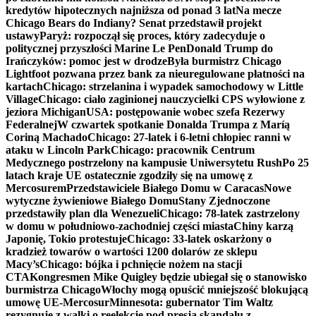
kredytów hipotecznych najniższa od ponad 3 lat
Na mecze
Chicago Bears do Indiany? Senat przedstawił projekt
ustawy
Paryż: rozpoczął się proces, który zadecyduje o
politycznej przyszłości Marine Le Pen
Donald Trump do
Irańczyków: pomoc jest w drodze
Była burmistrz Chicago
Lightfoot pozwana przez bank za nieuregulowane płatności na
kartach
Chicago: strzelanina i wypadek samochodowy w Little
Village
Chicago: ciało zaginionej nauczycielki CPS wyłowione z
jeziora Michigan
USA: postępowanie wobec szefa Rezerwy
Federalnej
W czwartek spotkanie Donalda Trumpa z Maríą
Coriną Machado
Chicago: 27-latek i 6-letni chłopiec ranni w
ataku w Lincoln Park
Chicago: pracownik Centrum
Medycznego postrzelony na kampusie Uniwersytetu Rush
Po 25
latach kraje UE ostatecznie zgodziły się na umowę z
Mercosurem
Przedstawiciele Białego Domu w Caracas
Nowe
wytyczne żywieniowe Białego Domu
Stany Zjednoczone
przedstawiły plan dla Wenezueli
Chicago: 78-latek zastrzelony
w domu w południowo-zachodniej części miasta
Chiny karzą
Japonię, Tokio protestuje
Chicago: 33-latek oskarżony o
kradzież towarów o wartości 1200 dolarów ze sklepu
Macy’s
Chicago: bójka i pchnięcie nożem na stacji
CTA
Kongresmen Mike Quigley będzie ubiegał się o stanowisko
burmistrza Chicago
Włochy mogą opuścić mniejszość blokującą
umowę UE-Mercosur
Minnesota: gubernator Tim Waltz
rezygnuje z walki o reelekcję pod presją skandalu z