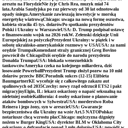
aresztu na Florydzie
Nie żyje Chris Rea, muzyk miał 74
lata.
Arabia Saudyjska po raz pierwszy od 30 lat odnotowała
opady śniegu.
Amerykanie zawieszają inwestycje w morską
energetykę wiatrową
Chicago: uwaga na nową formę oszustwa,
kobieta straciła 45 tys. dolarów
Po spotkaniu prezydentów
Polski i Ukrainy w Warszawie
USA: D. Trump podpisał ustawę
o finansowaniu wojsk na 2026 rok
W. Zełenski dziękuje Unii
Europejskiej za pożyczkę
Prezydent Ukrainy: w piątek i w
sobotę ukraińsko-amerykańskie rozmowy w USA
USA: za nami
orędzie Trumpa
Komendant straży granicznej Greg Bovino
powrócił do Chicago
Dziś orędzie do narodu prezydenta
Donalda Trumpa
USA: blokada wenezuelskich
tankowców
Ameryka czeka na kolejnego miliardera, dziś
losowanie Powerball
Prezydent Trump złożył pozew na 10 mld
dolarów przeciw BBC
Poradnik sukces (12-15) Elżbieta
Baumgartner
KE wycofuje się z całkowitego zakazu aut
spalinowych od 2035
Czechy: nowy rząd odrzucił ETS2 i pakt
migracyjny
Elgin, IL: lekarz oskarżony o napaść seksualną na
nieletniej osobie
Kalifornia: 4 osoby oskarżone o planowanie
ataków bombowych w Sylwestra
USA: morderstwo Roba
Reinera i jego żony, syn w areszcie
USA: Gwarancje
bezpieczeństwa dla Ukrainy na wzór Art.5 NATO
Polska:
notariusze chcą wzrostu płac
Chicago: mężczyzna dźgnięty
nożem w Burger King
USA: dyrektor BLM w Oklahoma City
oskarżony o defraudację ponad 3 mln dolarów
USA: powódź w