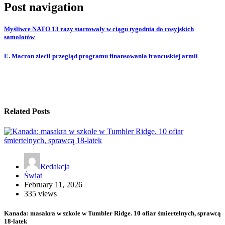
Post navigation
Myśliwce NATO 13 razy startowały w ciągu tygodnia do rosyjskich
samolotów
E. Macron zlecił przegląd programu finansowania francuskiej armii
Related Posts
Redakcja
Świat
February 11, 2026
335 views
Kanada: masakra w szkole w Tumbler Ridge. 10 ofiar śmiertelnych, sprawcą
18-latek