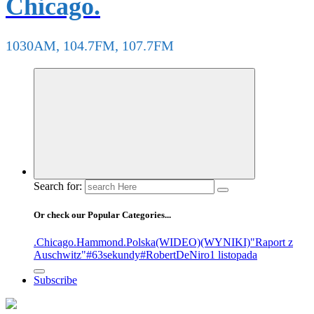
Chicago.
1030AM, 104.7FM, 107.7FM
Search for:
Or check our Popular Categories...
.Chicago
.Hammond
.Polska
(WIDEO)
(WYNIKI)
"Raport z
Auschwitz"
#63sekundy
#RobertDeNiro
1 listopada
Subscribe