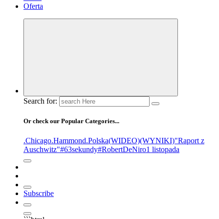
Oferta
Search for:
Or check our Popular Categories...
.Chicago
.Hammond
.Polska
(WIDEO)
(WYNIKI)
"Raport z
Auschwitz"
#63sekundy
#RobertDeNiro
1 listopada
Subscribe