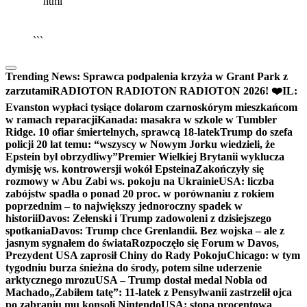
```html
▶
Kliknij PLAY, aby słuchać
🔈
🔊
```
Trending News:
Sprawca podpalenia krzyża w Grant Park z
zarzutami
RADIOTON RADIOTON RADIOTON 2026! ❤️
IL:
Evanston wypłaci tysiące dolarom czarnoskórym mieszkańcom
w ramach reparacji
Kanada: masakra w szkole w Tumbler
Ridge. 10 ofiar śmiertelnych, sprawcą 18-latek
Trump do szefa
policji 20 lat temu: “wszyscy w Nowym Jorku wiedzieli, że
Epstein był obrzydliwy”
Premier Wielkiej Brytanii wyklucza
dymisję ws. kontrowersji wokół Epsteina
Zakończyły się
rozmowy w Abu Zabi ws. pokoju na Ukrainie
USA: liczba
zabójstw spadła o ponad 20 proc. w porównaniu z rokiem
poprzednim – to największy jednoroczny spadek w
historii
Davos: Zełenski i Trump zadowoleni z dzisiejszego
spotkania
Davos: Trump chce Grenlandii. Bez wojska – ale z
jasnym sygnałem do świata
Rozpoczęło się Forum w Davos,
Prezydent USA zaprosił Chiny do Rady Pokoju
Chicago: w tym
tygodniu burza śnieżna do środy, potem silne uderzenie
arktycznego mrozu
USA – Trump dostał medal Nobla od
Machado
„Zabiłem tatę”: 11-latek z Pensylwanii zastrzelił ojca
po zabraniu mu konsoli Nintendo
USA: stopa procentowa