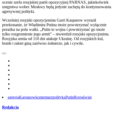
ocenie szefa rosyjskiej partii opozycyjnej PARNAS, jakiekolwiek
ustępstwa wobec Moskwy będą jedynie zachętą do kontynuowania
agresywnej polityki.
Wcześniej rosyjski opozycjonista Garri Kasparow wyraził
przekonanie, że Władimira Putina może powstrzymać wyłącznie
porażka na polu walki. „Putin to wojna i powstrzymać go może
tylko rozgromienie jego armii” – stwierdził rosyjski opozycjonista.
Rosyjska armia od 110 dni atakuje Ukrainę. Od rosyjskich kul,
bomb i rakiet giną zarówno żołnierze, jak i cywile.
agresja
Kasjanow
komentarz
polityka
Putin
Rosja
świat
Redakcja