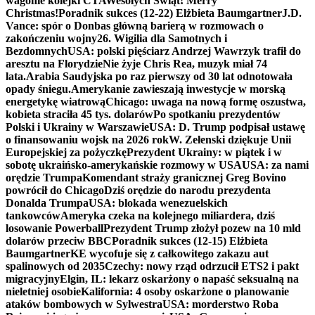
wagonie kolejki CTA
Wesołych Świąt! Merry
Christmas!
Poradnik sukces (12-22) Elżbieta Baumgartner
J.D.
Vance: spór o Donbas główną barierą w rozmowach o
zakończeniu wojny
26. Wigilia dla Samotnych i
Bezdomnych
USA: polski pięściarz Andrzej Wawrzyk trafił do
aresztu na Florydzie
Nie żyje Chris Rea, muzyk miał 74
lata.
Arabia Saudyjska po raz pierwszy od 30 lat odnotowała
opady śniegu.
Amerykanie zawieszają inwestycje w morską
energetykę wiatrową
Chicago: uwaga na nową formę oszustwa,
kobieta straciła 45 tys. dolarów
Po spotkaniu prezydentów
Polski i Ukrainy w Warszawie
USA: D. Trump podpisał ustawę
o finansowaniu wojsk na 2026 rok
W. Zełenski dziękuje Unii
Europejskiej za pożyczkę
Prezydent Ukrainy: w piątek i w
sobotę ukraińsko-amerykańskie rozmowy w USA
USA: za nami
orędzie Trumpa
Komendant straży granicznej Greg Bovino
powrócił do Chicago
Dziś orędzie do narodu prezydenta
Donalda Trumpa
USA: blokada wenezuelskich
tankowców
Ameryka czeka na kolejnego miliardera, dziś
losowanie Powerball
Prezydent Trump złożył pozew na 10 mld
dolarów przeciw BBC
Poradnik sukces (12-15) Elżbieta
Baumgartner
KE wycofuje się z całkowitego zakazu aut
spalinowych od 2035
Czechy: nowy rząd odrzucił ETS2 i pakt
migracyjny
Elgin, IL: lekarz oskarżony o napaść seksualną na
nieletniej osobie
Kalifornia: 4 osoby oskarżone o planowanie
ataków bombowych w Sylwestra
USA: morderstwo Roba