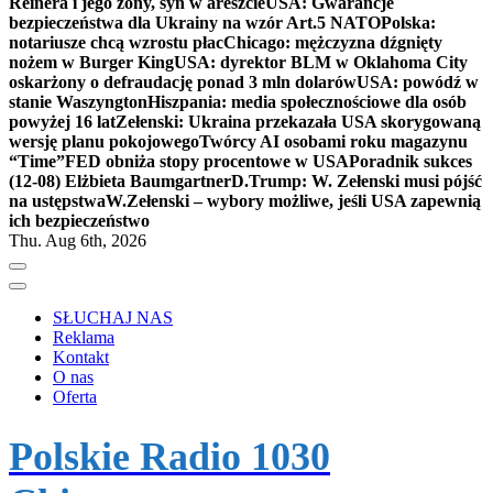
Reinera i jego żony, syn w areszcie
USA: Gwarancje
bezpieczeństwa dla Ukrainy na wzór Art.5 NATO
Polska:
notariusze chcą wzrostu płac
Chicago: mężczyzna dźgnięty
nożem w Burger King
USA: dyrektor BLM w Oklahoma City
oskarżony o defraudację ponad 3 mln dolarów
USA: powódź w
stanie Waszyngton
Hiszpania: media społecznościowe dla osób
powyżej 16 lat
Zełenski: Ukraina przekazała USA skorygowaną
wersję planu pokojowego
Twórcy AI osobami roku magazynu
“Time”
FED obniża stopy procentowe w USA
Poradnik sukces
(12-08) Elżbieta Baumgartner
D.Trump: W. Zełenski musi pójść
na ustępstwa
W.Zełenski – wybory możliwe, jeśli USA zapewnią
ich bezpieczeństwo
Thu. Aug 6th, 2026
SŁUCHAJ NAS
Reklama
Kontakt
O nas
Oferta
Polskie Radio 1030