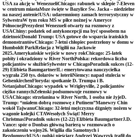
USA za akcję w Wenezueli
Chicago: rabunek w sklepie 7-Eleven
w centrum miasta
Msze święte w Bazylice Św. Jacka – niedzielne
na naszej antenie!
USA: udaremniony zamach terrorystyczny w
Sylwestra
W tym roku MŚ w piłce nożnej w Ameryce
Północnej
Prezydent Wenezueli otwarty na rozmowy z
USA
Chiny: podatek od antykoncepcji ma być sposobem na
dzietność
Donald Trump: USA gotowe do wsparcia irańskich
demonstrantów
Chicago: 7-letni chłopiec postrzelony w domu w
Humboldt Park
Relacja z Wigilii na Jackowie
2025.
Amerykańskie wejście w nowy rok
Chicago: 25-latek
pobity i okradziony w River North
Polska: rekordowa liczba
policjantów w służbie
Sylwester w Chicago
Poradnik sukces (12-
29) Elżbieta Baumgartner
IL: emerytowana nauczycielka
wygrała 250 tys. dolarów w loterii
Niemcy: napad stulecia w
Gelsenkirchen
Floryda: spotkanie D. Trumpa i B.
Netanjahu
Chicago: wypadek w Wrigleyville, 2 policjantów
ciężko rannych
Zełenski podsumowuje rozmowy w
USA
Chicago: strzelanina w River North, 1 osoba nie żyje
D.
Trump: “miałem dobrą rozmowę z Putinem”
Manewry Chin
wokół Tajwanu
Chicago: 32-letni mężczyzna dźgnięty nożem w
wagonie kolejki CTA
Wesołych Świąt! Merry
Christmas!
Poradnik sukces (12-22) Elżbieta Baumgartner
J.D.
Vance: spór o Donbas główną barierą w rozmowach o
zakończeniu wojny
26. Wigilia dla Samotnych i
Bezdomnych
USA: polski pięściarz Andrzej Wawrzyk trafił do