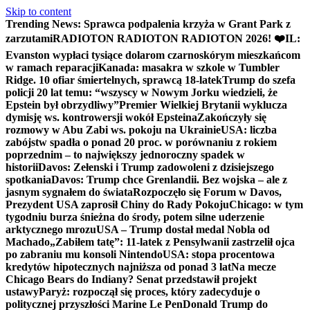
Skip to content
Trending News:
Sprawca podpalenia krzyża w Grant Park z
zarzutami
RADIOTON RADIOTON RADIOTON 2026! ❤️
IL:
Evanston wypłaci tysiące dolarom czarnoskórym mieszkańcom
w ramach reparacji
Kanada: masakra w szkole w Tumbler
Ridge. 10 ofiar śmiertelnych, sprawcą 18-latek
Trump do szefa
policji 20 lat temu: “wszyscy w Nowym Jorku wiedzieli, że
Epstein był obrzydliwy”
Premier Wielkiej Brytanii wyklucza
dymisję ws. kontrowersji wokół Epsteina
Zakończyły się
rozmowy w Abu Zabi ws. pokoju na Ukrainie
USA: liczba
zabójstw spadła o ponad 20 proc. w porównaniu z rokiem
poprzednim – to największy jednoroczny spadek w
historii
Davos: Zełenski i Trump zadowoleni z dzisiejszego
spotkania
Davos: Trump chce Grenlandii. Bez wojska – ale z
jasnym sygnałem do świata
Rozpoczęło się Forum w Davos,
Prezydent USA zaprosił Chiny do Rady Pokoju
Chicago: w tym
tygodniu burza śnieżna do środy, potem silne uderzenie
arktycznego mrozu
USA – Trump dostał medal Nobla od
Machado
„Zabiłem tatę”: 11-latek z Pensylwanii zastrzelił ojca
po zabraniu mu konsoli Nintendo
USA: stopa procentowa
kredytów hipotecznych najniższa od ponad 3 lat
Na mecze
Chicago Bears do Indiany? Senat przedstawił projekt
ustawy
Paryż: rozpoczął się proces, który zadecyduje o
politycznej przyszłości Marine Le Pen
Donald Trump do