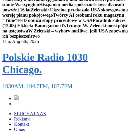
stanie Waszyngton
Hiszpania: media społecznościowe dla osób
powyżej 16 lat
Zełenski: Ukraina przekazała USA skorygowaną
wersję planu pokojowego
Twórcy AI osobami roku magazynu
“Time”
FED obniża stopy procentowe w USA
Poradnik sukces
(12-08) Elżbieta Baumgartner
D.Trump: W. Zełenski musi pójść
na ustępstwa
W.Zełenski – wybory możliwe, jeśli USA zapewnią
ich bezpieczeństwo
Thu. Aug 6th, 2026
Polskie Radio 1030
Chicago.
1030AM, 104.7FM, 107.7FM
SŁUCHAJ NAS
Reklama
Kontakt
O nas