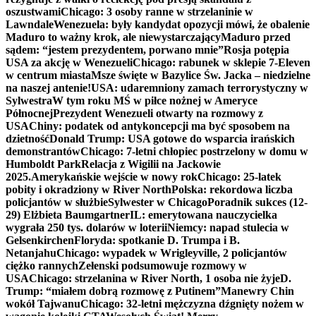
oszustwami
Chicago: 3 osoby ranne w strzelaninie w
Lawndale
Wenezuela: były kandydat opozycji mówi, że obalenie
Maduro to ważny krok, ale niewystarczający
Maduro przed
sądem: “jestem prezydentem, porwano mnie”
Rosja potępia
USA za akcję w Wenezueli
Chicago: rabunek w sklepie 7-Eleven
w centrum miasta
Msze święte w Bazylice Św. Jacka – niedzielne
na naszej antenie!
USA: udaremniony zamach terrorystyczny w
Sylwestra
W tym roku MŚ w piłce nożnej w Ameryce
Północnej
Prezydent Wenezueli otwarty na rozmowy z
USA
Chiny: podatek od antykoncepcji ma być sposobem na
dzietność
Donald Trump: USA gotowe do wsparcia irańskich
demonstrantów
Chicago: 7-letni chłopiec postrzelony w domu w
Humboldt Park
Relacja z Wigilii na Jackowie
2025.
Amerykańskie wejście w nowy rok
Chicago: 25-latek
pobity i okradziony w River North
Polska: rekordowa liczba
policjantów w służbie
Sylwester w Chicago
Poradnik sukces (12-
29) Elżbieta Baumgartner
IL: emerytowana nauczycielka
wygrała 250 tys. dolarów w loterii
Niemcy: napad stulecia w
Gelsenkirchen
Floryda: spotkanie D. Trumpa i B.
Netanjahu
Chicago: wypadek w Wrigleyville, 2 policjantów
ciężko rannych
Zełenski podsumowuje rozmowy w
USA
Chicago: strzelanina w River North, 1 osoba nie żyje
D.
Trump: “miałem dobrą rozmowę z Putinem”
Manewry Chin
wokół Tajwanu
Chicago: 32-letni mężczyzna dźgnięty nożem w