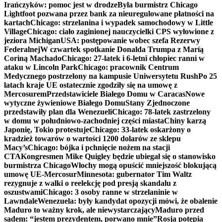
Irańczyków: pomoc jest w drodze
Była burmistrz Chicago
Lightfoot pozwana przez bank za nieuregulowane płatności na
kartach
Chicago: strzelanina i wypadek samochodowy w Little
Village
Chicago: ciało zaginionej nauczycielki CPS wyłowione z
jeziora Michigan
USA: postępowanie wobec szefa Rezerwy
Federalnej
W czwartek spotkanie Donalda Trumpa z Maríą
Coriną Machado
Chicago: 27-latek i 6-letni chłopiec ranni w
ataku w Lincoln Park
Chicago: pracownik Centrum
Medycznego postrzelony na kampusie Uniwersytetu Rush
Po 25
latach kraje UE ostatecznie zgodziły się na umowę z
Mercosurem
Przedstawiciele Białego Domu w Caracas
Nowe
wytyczne żywieniowe Białego Domu
Stany Zjednoczone
przedstawiły plan dla Wenezueli
Chicago: 78-latek zastrzelony
w domu w południowo-zachodniej części miasta
Chiny karzą
Japonię, Tokio protestuje
Chicago: 33-latek oskarżony o
kradzież towarów o wartości 1200 dolarów ze sklepu
Macy’s
Chicago: bójka i pchnięcie nożem na stacji
CTA
Kongresmen Mike Quigley będzie ubiegał się o stanowisko
burmistrza Chicago
Włochy mogą opuścić mniejszość blokującą
umowę UE-Mercosur
Minnesota: gubernator Tim Waltz
rezygnuje z walki o reelekcję pod presją skandalu z
oszustwami
Chicago: 3 osoby ranne w strzelaninie w
Lawndale
Wenezuela: były kandydat opozycji mówi, że obalenie
Maduro to ważny krok, ale niewystarczający
Maduro przed
sądem: “jestem prezydentem, porwano mnie”
Rosja potępia