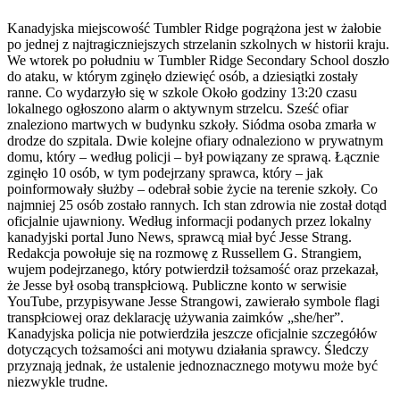
Kanadyjska miejscowość Tumbler Ridge pogrążona jest w żałobie
po jednej z najtragiczniejszych strzelanin szkolnych w historii kraju.
We wtorek po południu w Tumbler Ridge Secondary School doszło
do ataku, w którym zginęło dziewięć osób, a dziesiątki zostały
ranne. Co wydarzyło się w szkole Około godziny 13:20 czasu
lokalnego ogłoszono alarm o aktywnym strzelcu. Sześć ofiar
znaleziono martwych w budynku szkoły. Siódma osoba zmarła w
drodze do szpitala. Dwie kolejne ofiary odnaleziono w prywatnym
domu, który – według policji – był powiązany ze sprawą. Łącznie
zginęło 10 osób, w tym podejrzany sprawca, który – jak
poinformowały służby – odebrał sobie życie na terenie szkoły. Co
najmniej 25 osób zostało rannych. Ich stan zdrowia nie został dotąd
oficjalnie ujawniony. Według informacji podanych przez lokalny
kanadyjski portal Juno News, sprawcą miał być Jesse Strang.
Redakcja powołuje się na rozmowę z Russellem G. Strangiem,
wujem podejrzanego, który potwierdził tożsamość oraz przekazał,
że Jesse był osobą transpłciową. Publiczne konto w serwisie
YouTube, przypisywane Jesse Strangowi, zawierało symbole flagi
transpłciowej oraz deklarację używania zaimków „she/her”.
Kanadyjska policja nie potwierdziła jeszcze oficjalnie szczegółów
dotyczących tożsamości ani motywu działania sprawcy. Śledczy
przyznają jednak, że ustalenie jednoznacznego motywu może być
niezwykle trudne.