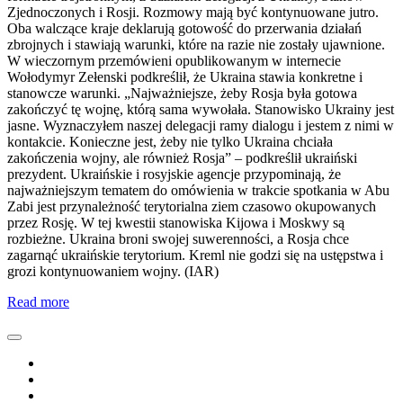
Zjednoczonych i Rosji. Rozmowy mają być kontynuowane jutro.
Oba walczące kraje deklarują gotowość do przerwania działań
zbrojnych i stawiają warunki, które na razie nie zostały ujawnione.
W wieczornym przemówieni opublikowanym w internecie
Wołodymyr Zełenski podkreślił, że Ukraina stawia konkretne i
stanowcze warunki. „Najważniejsze, żeby Rosja była gotowa
zakończyć tę wojnę, którą sama wywołała. Stanowisko Ukrainy jest
jasne. Wyznaczyłem naszej delegacji ramy dialogu i jestem z nimi w
kontakcie. Konieczne jest, żeby nie tylko Ukraina chciała
zakończenia wojny, ale również Rosja” – podkreślił ukraiński
prezydent. Ukraińskie i rosyjskie agencje przypominają, że
najważniejszym tematem do omówienia w trakcie spotkania w Abu
Zabi jest przynależność terytorialna ziem czasowo okupowanych
przez Rosję. W tej kwestii stanowiska Kijowa i Moskwy są
rozbieżne. Ukraina broni swojej suwerenności, a Rosja chce
zagarnąć ukraińskie terytorium. Kreml nie godzi się na ustępstwa i
grozi kontynuowaniem wojny. (IAR)
Read more