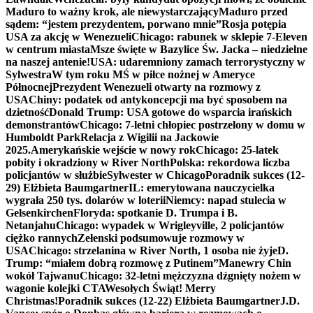
Maduro to ważny krok, ale niewystarczający
Maduro przed
sądem: “jestem prezydentem, porwano mnie”
Rosja potępia
USA za akcję w Wenezueli
Chicago: rabunek w sklepie 7-Eleven
w centrum miasta
Msze święte w Bazylice Św. Jacka – niedzielne
na naszej antenie!
USA: udaremniony zamach terrorystyczny w
Sylwestra
W tym roku MŚ w piłce nożnej w Ameryce
Północnej
Prezydent Wenezueli otwarty na rozmowy z
USA
Chiny: podatek od antykoncepcji ma być sposobem na
dzietność
Donald Trump: USA gotowe do wsparcia irańskich
demonstrantów
Chicago: 7-letni chłopiec postrzelony w domu w
Humboldt Park
Relacja z Wigilii na Jackowie
2025.
Amerykańskie wejście w nowy rok
Chicago: 25-latek
pobity i okradziony w River North
Polska: rekordowa liczba
policjantów w służbie
Sylwester w Chicago
Poradnik sukces (12-
29) Elżbieta Baumgartner
IL: emerytowana nauczycielka
wygrała 250 tys. dolarów w loterii
Niemcy: napad stulecia w
Gelsenkirchen
Floryda: spotkanie D. Trumpa i B.
Netanjahu
Chicago: wypadek w Wrigleyville, 2 policjantów
ciężko rannych
Zełenski podsumowuje rozmowy w
USA
Chicago: strzelanina w River North, 1 osoba nie żyje
D.
Trump: “miałem dobrą rozmowę z Putinem”
Manewry Chin
wokół Tajwanu
Chicago: 32-letni mężczyzna dźgnięty nożem w
wagonie kolejki CTA
Wesołych Świąt! Merry
Christmas!
Poradnik sukces (12-22) Elżbieta Baumgartner
J.D.