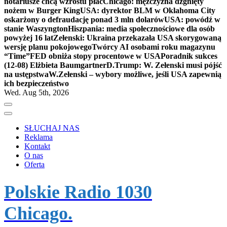
notariusze chcą wzrostu płac
Chicago: mężczyzna dźgnięty
nożem w Burger King
USA: dyrektor BLM w Oklahoma City
oskarżony o defraudację ponad 3 mln dolarów
USA: powódź w
stanie Waszyngton
Hiszpania: media społecznościowe dla osób
powyżej 16 lat
Zełenski: Ukraina przekazała USA skorygowaną
wersję planu pokojowego
Twórcy AI osobami roku magazynu
“Time”
FED obniża stopy procentowe w USA
Poradnik sukces
(12-08) Elżbieta Baumgartner
D.Trump: W. Zełenski musi pójść
na ustępstwa
W.Zełenski – wybory możliwe, jeśli USA zapewnią
ich bezpieczeństwo
Wed. Aug 5th, 2026
SŁUCHAJ NAS
Reklama
Kontakt
O nas
Oferta
Polskie Radio 1030
Chicago.