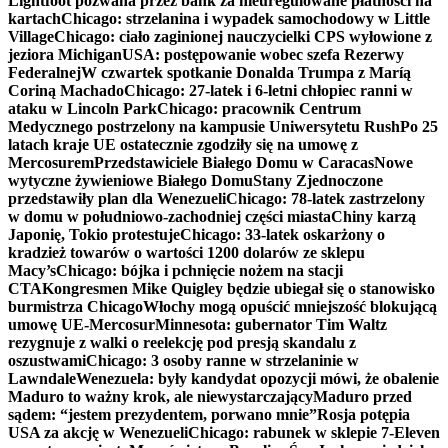
Lightfoot pozwana przez bank za nieuregulowane płatności na
kartach
Chicago: strzelanina i wypadek samochodowy w Little
Village
Chicago: ciało zaginionej nauczycielki CPS wyłowione z
jeziora Michigan
USA: postępowanie wobec szefa Rezerwy
Federalnej
W czwartek spotkanie Donalda Trumpa z Maríą
Coriną Machado
Chicago: 27-latek i 6-letni chłopiec ranni w
ataku w Lincoln Park
Chicago: pracownik Centrum
Medycznego postrzelony na kampusie Uniwersytetu Rush
Po 25
latach kraje UE ostatecznie zgodziły się na umowę z
Mercosurem
Przedstawiciele Białego Domu w Caracas
Nowe
wytyczne żywieniowe Białego Domu
Stany Zjednoczone
przedstawiły plan dla Wenezueli
Chicago: 78-latek zastrzelony
w domu w południowo-zachodniej części miasta
Chiny karzą
Japonię, Tokio protestuje
Chicago: 33-latek oskarżony o
kradzież towarów o wartości 1200 dolarów ze sklepu
Macy’s
Chicago: bójka i pchnięcie nożem na stacji
CTA
Kongresmen Mike Quigley będzie ubiegał się o stanowisko
burmistrza Chicago
Włochy mogą opuścić mniejszość blokującą
umowę UE-Mercosur
Minnesota: gubernator Tim Waltz
rezygnuje z walki o reelekcję pod presją skandalu z
oszustwami
Chicago: 3 osoby ranne w strzelaninie w
Lawndale
Wenezuela: były kandydat opozycji mówi, że obalenie
Maduro to ważny krok, ale niewystarczający
Maduro przed
sądem: “jestem prezydentem, porwano mnie”
Rosja potępia
USA za akcję w Wenezueli
Chicago: rabunek w sklepie 7-Eleven