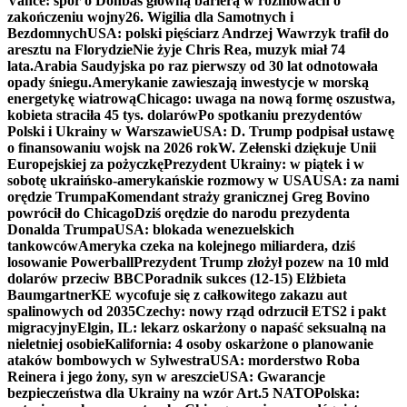
Vance: spór o Donbas główną barierą w rozmowach o
zakończeniu wojny
26. Wigilia dla Samotnych i
Bezdomnych
USA: polski pięściarz Andrzej Wawrzyk trafił do
aresztu na Florydzie
Nie żyje Chris Rea, muzyk miał 74
lata.
Arabia Saudyjska po raz pierwszy od 30 lat odnotowała
opady śniegu.
Amerykanie zawieszają inwestycje w morską
energetykę wiatrową
Chicago: uwaga na nową formę oszustwa,
kobieta straciła 45 tys. dolarów
Po spotkaniu prezydentów
Polski i Ukrainy w Warszawie
USA: D. Trump podpisał ustawę
o finansowaniu wojsk na 2026 rok
W. Zełenski dziękuje Unii
Europejskiej za pożyczkę
Prezydent Ukrainy: w piątek i w
sobotę ukraińsko-amerykańskie rozmowy w USA
USA: za nami
orędzie Trumpa
Komendant straży granicznej Greg Bovino
powrócił do Chicago
Dziś orędzie do narodu prezydenta
Donalda Trumpa
USA: blokada wenezuelskich
tankowców
Ameryka czeka na kolejnego miliardera, dziś
losowanie Powerball
Prezydent Trump złożył pozew na 10 mld
dolarów przeciw BBC
Poradnik sukces (12-15) Elżbieta
Baumgartner
KE wycofuje się z całkowitego zakazu aut
spalinowych od 2035
Czechy: nowy rząd odrzucił ETS2 i pakt
migracyjny
Elgin, IL: lekarz oskarżony o napaść seksualną na
nieletniej osobie
Kalifornia: 4 osoby oskarżone o planowanie
ataków bombowych w Sylwestra
USA: morderstwo Roba
Reinera i jego żony, syn w areszcie
USA: Gwarancje
bezpieczeństwa dla Ukrainy na wzór Art.5 NATO
Polska: