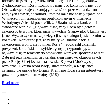
formacie trójstronnym, z udziałem delegacji z Ukrainy, Stanów
Zjednoczonych i Rosji. Rozmowy mają być kontynuowane jutro.
Oba walczące kraje deklarują gotowość do przerwania działań
zbrojnych i stawiają warunki, które na razie nie zostały ujawnione.
W wieczornym przemówieni opublikowanym w internecie
Wołodymyr Zełenski podkreślił, że Ukraina stawia konkretne i
stanowcze warunki. „Najważniejsze, żeby Rosja była gotowa
zakończyć tę wojnę, którą sama wywołała. Stanowisko Ukrainy jest
jasne. Wyznaczyłem naszej delegacji ramy dialogu i jestem z nimi w
kontakcie. Konieczne jest, żeby nie tylko Ukraina chciała
zakończenia wojny, ale również Rosja” – podkreślił ukraiński
prezydent. Ukraińskie i rosyjskie agencje przypominają, że
najważniejszym tematem do omówienia w trakcie spotkania w Abu
Zabi jest przynależność terytorialna ziem czasowo okupowanych
przez Rosję. W tej kwestii stanowiska Kijowa i Moskwy są
rozbieżne. Ukraina broni swojej suwerenności, a Rosja chce
zagarnąć ukraińskie terytorium. Kreml nie godzi się na ustępstwa i
grozi kontynuowaniem wojny. (IAR)
Read more