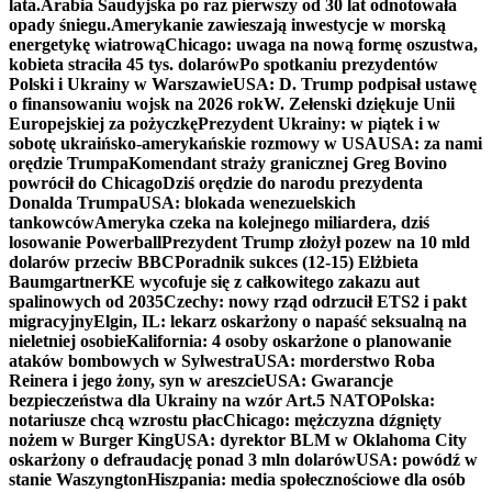
lata.
Arabia Saudyjska po raz pierwszy od 30 lat odnotowała
opady śniegu.
Amerykanie zawieszają inwestycje w morską
energetykę wiatrową
Chicago: uwaga na nową formę oszustwa,
kobieta straciła 45 tys. dolarów
Po spotkaniu prezydentów
Polski i Ukrainy w Warszawie
USA: D. Trump podpisał ustawę
o finansowaniu wojsk na 2026 rok
W. Zełenski dziękuje Unii
Europejskiej za pożyczkę
Prezydent Ukrainy: w piątek i w
sobotę ukraińsko-amerykańskie rozmowy w USA
USA: za nami
orędzie Trumpa
Komendant straży granicznej Greg Bovino
powrócił do Chicago
Dziś orędzie do narodu prezydenta
Donalda Trumpa
USA: blokada wenezuelskich
tankowców
Ameryka czeka na kolejnego miliardera, dziś
losowanie Powerball
Prezydent Trump złożył pozew na 10 mld
dolarów przeciw BBC
Poradnik sukces (12-15) Elżbieta
Baumgartner
KE wycofuje się z całkowitego zakazu aut
spalinowych od 2035
Czechy: nowy rząd odrzucił ETS2 i pakt
migracyjny
Elgin, IL: lekarz oskarżony o napaść seksualną na
nieletniej osobie
Kalifornia: 4 osoby oskarżone o planowanie
ataków bombowych w Sylwestra
USA: morderstwo Roba
Reinera i jego żony, syn w areszcie
USA: Gwarancje
bezpieczeństwa dla Ukrainy na wzór Art.5 NATO
Polska:
notariusze chcą wzrostu płac
Chicago: mężczyzna dźgnięty
nożem w Burger King
USA: dyrektor BLM w Oklahoma City
oskarżony o defraudację ponad 3 mln dolarów
USA: powódź w
stanie Waszyngton
Hiszpania: media społecznościowe dla osób