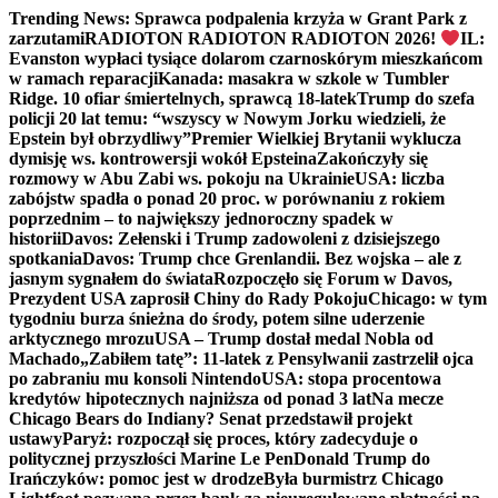
Trending News:
Sprawca podpalenia krzyża w Grant Park z
zarzutami
RADIOTON RADIOTON RADIOTON 2026!
IL:
Evanston wypłaci tysiące dolarom czarnoskórym mieszkańcom
w ramach reparacji
Kanada: masakra w szkole w Tumbler
Ridge. 10 ofiar śmiertelnych, sprawcą 18-latek
Trump do szefa
policji 20 lat temu: “wszyscy w Nowym Jorku wiedzieli, że
Epstein był obrzydliwy”
Premier Wielkiej Brytanii wyklucza
dymisję ws. kontrowersji wokół Epsteina
Zakończyły się
rozmowy w Abu Zabi ws. pokoju na Ukrainie
USA: liczba
zabójstw spadła o ponad 20 proc. w porównaniu z rokiem
poprzednim – to największy jednoroczny spadek w
historii
Davos: Zełenski i Trump zadowoleni z dzisiejszego
spotkania
Davos: Trump chce Grenlandii. Bez wojska – ale z
jasnym sygnałem do świata
Rozpoczęło się Forum w Davos,
Prezydent USA zaprosił Chiny do Rady Pokoju
Chicago: w tym
tygodniu burza śnieżna do środy, potem silne uderzenie
arktycznego mrozu
USA – Trump dostał medal Nobla od
Machado
„Zabiłem tatę”: 11-latek z Pensylwanii zastrzelił ojca
po zabraniu mu konsoli Nintendo
USA: stopa procentowa
kredytów hipotecznych najniższa od ponad 3 lat
Na mecze
Chicago Bears do Indiany? Senat przedstawił projekt
ustawy
Paryż: rozpoczął się proces, który zadecyduje o
politycznej przyszłości Marine Le Pen
Donald Trump do
Irańczyków: pomoc jest w drodze
Była burmistrz Chicago