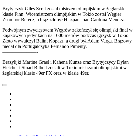
Brytyjczyk Giles Scott został mistrzem olimpijskim w żeglarskiej
klasie Finn. Wicemistrzem olimpijskim w Tokio został Węgier
Zsombor Berecz, a brąz zdobył Hiszpan Joan Cardona Mendez.
Podwójnym zwycięstwem Węgrów zakończył się olimpijski finał w
kajakowych jedynkach na 1000 metrów podczas igrzysk w Tokio.
Złoto wywalczył Balint Kopasz, a drugi był Adam Varga. Brązowy
medal dla Portugalczyka Fernando Pimenty.
———————-
Brazylijki Martine Grael i Kahena Kunze oraz Brytyjczycy Dylan
Fletcher i Stuart Bithell zostali w Tokio mistrzami olimpijskimi w
żeglarskiej klasie 49er FX oraz w klasie 49er.