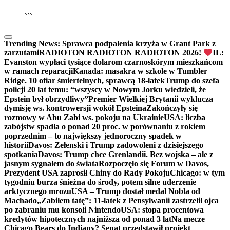
▶
Kliknij PLAY, aby słuchać
```
Trending News:
Sprawca podpalenia krzyża w Grant Park z
zarzutami
RADIOTON RADIOTON RADIOTON 2026!
IL:
Evanston wypłaci tysiące dolarom czarnoskórym mieszkańcom
w ramach reparacji
Kanada: masakra w szkole w Tumbler
Ridge. 10 ofiar śmiertelnych, sprawcą 18-latek
Trump do szefa
policji 20 lat temu: “wszyscy w Nowym Jorku wiedzieli, że
Epstein był obrzydliwy”
Premier Wielkiej Brytanii wyklucza
dymisję ws. kontrowersji wokół Epsteina
Zakończyły się
rozmowy w Abu Zabi ws. pokoju na Ukrainie
USA: liczba
zabójstw spadła o ponad 20 proc. w porównaniu z rokiem
poprzednim – to największy jednoroczny spadek w
historii
Davos: Zełenski i Trump zadowoleni z dzisiejszego
spotkania
Davos: Trump chce Grenlandii. Bez wojska – ale z
jasnym sygnałem do świata
Rozpoczęło się Forum w Davos,
Prezydent USA zaprosił Chiny do Rady Pokoju
Chicago: w tym
tygodniu burza śnieżna do środy, potem silne uderzenie
arktycznego mrozu
USA – Trump dostał medal Nobla od
Machado
„Zabiłem tatę”: 11-latek z Pensylwanii zastrzelił ojca
po zabraniu mu konsoli Nintendo
USA: stopa procentowa
kredytów hipotecznych najniższa od ponad 3 lat
Na mecze
Chicago Bears do Indiany? Senat przedstawił projekt