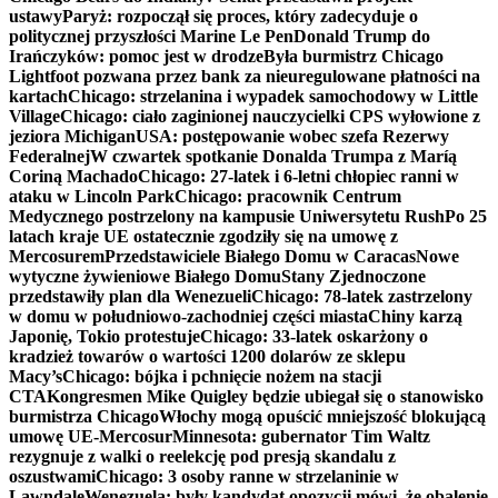
ustawy
Paryż: rozpoczął się proces, który zadecyduje o
politycznej przyszłości Marine Le Pen
Donald Trump do
Irańczyków: pomoc jest w drodze
Była burmistrz Chicago
Lightfoot pozwana przez bank za nieuregulowane płatności na
kartach
Chicago: strzelanina i wypadek samochodowy w Little
Village
Chicago: ciało zaginionej nauczycielki CPS wyłowione z
jeziora Michigan
USA: postępowanie wobec szefa Rezerwy
Federalnej
W czwartek spotkanie Donalda Trumpa z Maríą
Coriną Machado
Chicago: 27-latek i 6-letni chłopiec ranni w
ataku w Lincoln Park
Chicago: pracownik Centrum
Medycznego postrzelony na kampusie Uniwersytetu Rush
Po 25
latach kraje UE ostatecznie zgodziły się na umowę z
Mercosurem
Przedstawiciele Białego Domu w Caracas
Nowe
wytyczne żywieniowe Białego Domu
Stany Zjednoczone
przedstawiły plan dla Wenezueli
Chicago: 78-latek zastrzelony
w domu w południowo-zachodniej części miasta
Chiny karzą
Japonię, Tokio protestuje
Chicago: 33-latek oskarżony o
kradzież towarów o wartości 1200 dolarów ze sklepu
Macy’s
Chicago: bójka i pchnięcie nożem na stacji
CTA
Kongresmen Mike Quigley będzie ubiegał się o stanowisko
burmistrza Chicago
Włochy mogą opuścić mniejszość blokującą
umowę UE-Mercosur
Minnesota: gubernator Tim Waltz
rezygnuje z walki o reelekcję pod presją skandalu z
oszustwami
Chicago: 3 osoby ranne w strzelaninie w
Lawndale
Wenezuela: były kandydat opozycji mówi, że obalenie