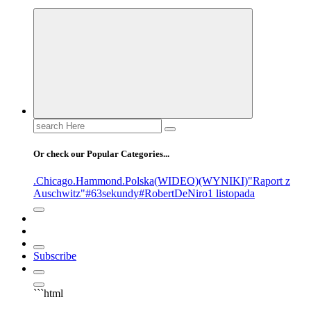
Or check our Popular Categories...
.Chicago
.Hammond
.Polska
(WIDEO)
(WYNIKI)
"Raport z
Auschwitz"
#63sekundy
#RobertDeNiro
1 listopada
Subscribe
```html