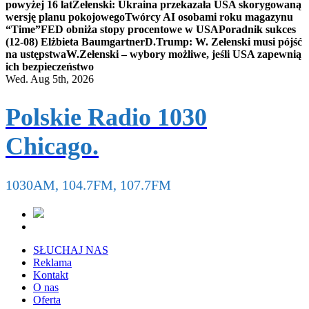
powyżej 16 lat
Zełenski: Ukraina przekazała USA skorygowaną
wersję planu pokojowego
Twórcy AI osobami roku magazynu
“Time”
FED obniża stopy procentowe w USA
Poradnik sukces
(12-08) Elżbieta Baumgartner
D.Trump: W. Zełenski musi pójść
na ustępstwa
W.Zełenski – wybory możliwe, jeśli USA zapewnią
ich bezpieczeństwo
Wed. Aug 5th, 2026
Polskie Radio 1030
Chicago.
1030AM, 104.7FM, 107.7FM
SŁUCHAJ NAS
Reklama
Kontakt
O nas
Oferta