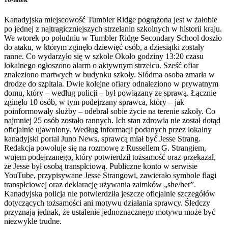
Kanadyjska miejscowość Tumbler Ridge pogrążona jest w żałobie
po jednej z najtragiczniejszych strzelanin szkolnych w historii kraju.
We wtorek po południu w Tumbler Ridge Secondary School doszło
do ataku, w którym zginęło dziewięć osób, a dziesiątki zostały
ranne. Co wydarzyło się w szkole Około godziny 13:20 czasu
lokalnego ogłoszono alarm o aktywnym strzelcu. Sześć ofiar
znaleziono martwych w budynku szkoły. Siódma osoba zmarła w
drodze do szpitala. Dwie kolejne ofiary odnaleziono w prywatnym
domu, który – według policji – był powiązany ze sprawą. Łącznie
zginęło 10 osób, w tym podejrzany sprawca, który – jak
poinformowały służby – odebrał sobie życie na terenie szkoły. Co
najmniej 25 osób zostało rannych. Ich stan zdrowia nie został dotąd
oficjalnie ujawniony. Według informacji podanych przez lokalny
kanadyjski portal Juno News, sprawcą miał być Jesse Strang.
Redakcja powołuje się na rozmowę z Russellem G. Strangiem,
wujem podejrzanego, który potwierdził tożsamość oraz przekazał,
że Jesse był osobą transpłciową. Publiczne konto w serwisie
YouTube, przypisywane Jesse Strangowi, zawierało symbole flagi
transpłciowej oraz deklarację używania zaimków „she/her”.
Kanadyjska policja nie potwierdziła jeszcze oficjalnie szczegółów
dotyczących tożsamości ani motywu działania sprawcy. Śledczy
przyznają jednak, że ustalenie jednoznacznego motywu może być
niezwykle trudne.