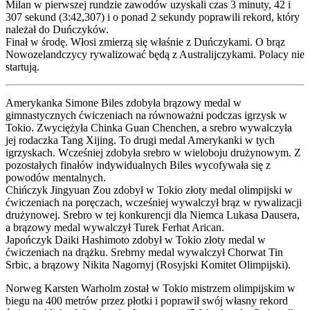
Milan w pierwszej rundzie zawodów uzyskali czas 3 minuty, 42 i
307 sekund (3:42,307) i o ponad 2 sekundy poprawili rekord, który
należał do Duńczyków.
Finał w środę. Włosi zmierzą się właśnie z Duńczykami. O brąz
Nowozelandczycy rywalizować będą z Australijczykami. Polacy nie
startują.
Amerykanka Simone Biles zdobyła brązowy medal w
gimnastycznych ćwiczeniach na równoważni podczas igrzysk w
Tokio. Zwyciężyła Chinka Guan Chenchen, a srebro wywalczyła
jej rodaczka Tang Xijing. To drugi medal Amerykanki w tych
igrzyskach. Wcześniej zdobyła srebro w wieloboju drużynowym. Z
pozostałych finałów indywidualnych Biles wycofywała się z
powodów mentalnych.
Chińczyk Jingyuan Zou zdobył w Tokio złoty medal olimpijski w
ćwiczeniach na poręczach, wcześniej wywalczył brąz w rywalizacji
drużynowej. Srebro w tej konkurencji dla Niemca Lukasa Dausera,
a brązowy medal wywalczył Turek Ferhat Arican.
Japończyk Daiki Hashimoto zdobył w Tokio złoty medal w
ćwiczeniach na drążku. Srebrny medal wywalczył Chorwat Tin
Srbic, a brązowy Nikita Nagornyj (Rosyjski Komitet Olimpijski).
Norweg Karsten Warholm został w Tokio mistrzem olimpijskim w
biegu na 400 metrów przez płotki i poprawił swój własny rekord