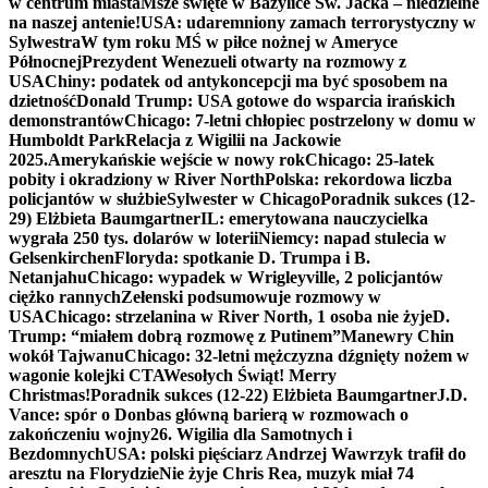
w centrum miasta
Msze święte w Bazylice Św. Jacka – niedzielne
na naszej antenie!
USA: udaremniony zamach terrorystyczny w
Sylwestra
W tym roku MŚ w piłce nożnej w Ameryce
Północnej
Prezydent Wenezueli otwarty na rozmowy z
USA
Chiny: podatek od antykoncepcji ma być sposobem na
dzietność
Donald Trump: USA gotowe do wsparcia irańskich
demonstrantów
Chicago: 7-letni chłopiec postrzelony w domu w
Humboldt Park
Relacja z Wigilii na Jackowie
2025.
Amerykańskie wejście w nowy rok
Chicago: 25-latek
pobity i okradziony w River North
Polska: rekordowa liczba
policjantów w służbie
Sylwester w Chicago
Poradnik sukces (12-
29) Elżbieta Baumgartner
IL: emerytowana nauczycielka
wygrała 250 tys. dolarów w loterii
Niemcy: napad stulecia w
Gelsenkirchen
Floryda: spotkanie D. Trumpa i B.
Netanjahu
Chicago: wypadek w Wrigleyville, 2 policjantów
ciężko rannych
Zełenski podsumowuje rozmowy w
USA
Chicago: strzelanina w River North, 1 osoba nie żyje
D.
Trump: “miałem dobrą rozmowę z Putinem”
Manewry Chin
wokół Tajwanu
Chicago: 32-letni mężczyzna dźgnięty nożem w
wagonie kolejki CTA
Wesołych Świąt! Merry
Christmas!
Poradnik sukces (12-22) Elżbieta Baumgartner
J.D.
Vance: spór o Donbas główną barierą w rozmowach o
zakończeniu wojny
26. Wigilia dla Samotnych i
Bezdomnych
USA: polski pięściarz Andrzej Wawrzyk trafił do
aresztu na Florydzie
Nie żyje Chris Rea, muzyk miał 74