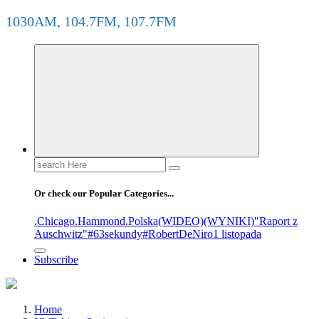
1030AM, 104.7FM, 107.7FM
Or check our Popular Categories...
.Chicago
.Hammond
.Polska
(WIDEO)
(WYNIKI)
"Raport z
Auschwitz"
#63sekundy
#RobertDeNiro
1 listopada
Subscribe
Home