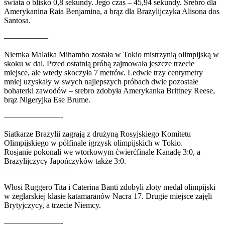
świata o blisko 0,8 sekundy. Jego czas – 45,94 sekundy. Srebro dla
Amerykanina Raia Benjamina, a brąz dla Brazylijczyka Alisona dos
Santosa.
—————–
Niemka Malaika Mihambo została w Tokio mistrzynią olimpijską w
skoku w dal. Przed ostatnią próbą zajmowała jeszcze trzecie
miejsce, ale wtedy skoczyła 7 metrów. Ledwie trzy centymetry
mniej uzyskały w swych najlepszych próbach dwie pozostałe
bohaterki zawodów – srebro zdobyła Amerykanka Brittney Reese,
brąz Nigeryjka Ese Brume.
———————-
Siatkarze Brazylii zagrają z drużyną Rosyjskiego Komitetu
Olimpijskiego w półfinale igrzysk olimpijskich w Tokio.
Rosjanie pokonali we wtorkowym ćwierćfinale Kanadę 3:0, a
Brazylijczycy Japończyków także 3:0.
————————
Włosi Ruggero Tita i Caterina Banti zdobyli złoty medal olimpijski
w żeglarskiej klasie katamaranów Nacra 17. Drugie miejsce zajęli
Brytyjczycy, a trzecie Niemcy.
———————-