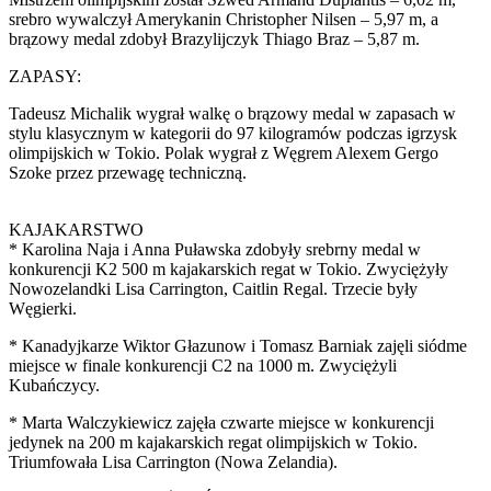
srebro wywalczył Amerykanin Christopher Nilsen – 5,97 m, a
brązowy medal zdobył Brazylijczyk Thiago Braz – 5,87 m.
ZAPASY:
Tadeusz Michalik wygrał walkę o brązowy medal w zapasach w
stylu klasycznym w kategorii do 97 kilogramów podczas igrzysk
olimpijskich w Tokio. Polak wygrał z Węgrem Alexem Gergo
Szoke przez przewagę techniczną.
KAJAKARSTWO
* Karolina Naja i Anna Puławska zdobyły srebrny medal w
konkurencji K2 500 m kajakarskich regat w Tokio. Zwyciężyły
Nowozelandki Lisa Carrington, Caitlin Regal. Trzecie były
Węgierki.
* Kanadyjkarze Wiktor Głazunow i Tomasz Barniak zajęli siódme
miejsce w finale konkurencji C2 na 1000 m. Zwyciężyli
Kubańczycy.
* Marta Walczykiewicz zajęła czwarte miejsce w konkurencji
jedynek na 200 m kajakarskich regat olimpijskich w Tokio.
Triumfowała Lisa Carrington (Nowa Zelandia).