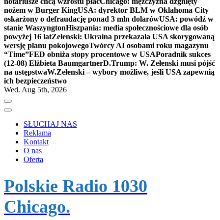
notariusze chcą wzrostu płac
Chicago: mężczyzna dźgnięty
nożem w Burger King
USA: dyrektor BLM w Oklahoma City
oskarżony o defraudację ponad 3 mln dolarów
USA: powódź w
stanie Waszyngton
Hiszpania: media społecznościowe dla osób
powyżej 16 lat
Zełenski: Ukraina przekazała USA skorygowaną
wersję planu pokojowego
Twórcy AI osobami roku magazynu
“Time”
FED obniża stopy procentowe w USA
Poradnik sukces
(12-08) Elżbieta Baumgartner
D.Trump: W. Zełenski musi pójść
na ustępstwa
W.Zełenski – wybory możliwe, jeśli USA zapewnią
ich bezpieczeństwo
Wed. Aug 5th, 2026
SŁUCHAJ NAS
Reklama
Kontakt
O nas
Oferta
Polskie Radio 1030
Chicago.