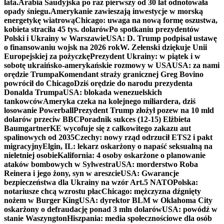
lata.
Arabia Saudyjska po raz pierwszy od 30 lat odnotowała
opady śniegu.
Amerykanie zawieszają inwestycje w morską
energetykę wiatrową
Chicago: uwaga na nową formę oszustwa,
kobieta straciła 45 tys. dolarów
Po spotkaniu prezydentów
Polski i Ukrainy w Warszawie
USA: D. Trump podpisał ustawę
o finansowaniu wojsk na 2026 rok
W. Zełenski dziękuje Unii
Europejskiej za pożyczkę
Prezydent Ukrainy: w piątek i w
sobotę ukraińsko-amerykańskie rozmowy w USA
USA: za nami
orędzie Trumpa
Komendant straży granicznej Greg Bovino
powrócił do Chicago
Dziś orędzie do narodu prezydenta
Donalda Trumpa
USA: blokada wenezuelskich
tankowców
Ameryka czeka na kolejnego miliardera, dziś
losowanie Powerball
Prezydent Trump złożył pozew na 10 mld
dolarów przeciw BBC
Poradnik sukces (12-15) Elżbieta
Baumgartner
KE wycofuje się z całkowitego zakazu aut
spalinowych od 2035
Czechy: nowy rząd odrzucił ETS2 i pakt
migracyjny
Elgin, IL: lekarz oskarżony o napaść seksualną na
nieletniej osobie
Kalifornia: 4 osoby oskarżone o planowanie
ataków bombowych w Sylwestra
USA: morderstwo Roba
Reinera i jego żony, syn w areszcie
USA: Gwarancje
bezpieczeństwa dla Ukrainy na wzór Art.5 NATO
Polska:
notariusze chcą wzrostu płac
Chicago: mężczyzna dźgnięty
nożem w Burger King
USA: dyrektor BLM w Oklahoma City
oskarżony o defraudację ponad 3 mln dolarów
USA: powódź w
stanie Waszyngton
Hiszpania: media społecznościowe dla osób