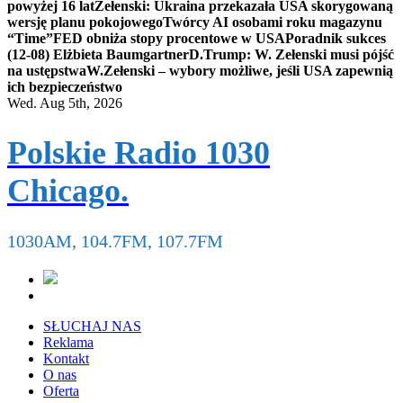
powyżej 16 lat
Zełenski: Ukraina przekazała USA skorygowaną
wersję planu pokojowego
Twórcy AI osobami roku magazynu
“Time”
FED obniża stopy procentowe w USA
Poradnik sukces
(12-08) Elżbieta Baumgartner
D.Trump: W. Zełenski musi pójść
na ustępstwa
W.Zełenski – wybory możliwe, jeśli USA zapewnią
ich bezpieczeństwo
Wed. Aug 5th, 2026
Polskie Radio 1030
Chicago.
1030AM, 104.7FM, 107.7FM
SŁUCHAJ NAS
Reklama
Kontakt
O nas
Oferta