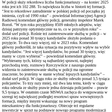
W policji służy rekordowa liczba funkcjonariuszy – na koniec 2025
roku jest ich 102 288. To największa liczba w historii tej formacji.
“Jest to rekordowe zatrudnienie w polskiej policji od początku jej
istnienia, czyli od 1990 roku” – powiedział Informacyjnej Agencji
Radiowej komendant główny policji, generalny inspektor Marek
Boroń. “W tym roku przyjęliśmy 8509 młodych adeptów, więc
dzisiaj patrzymy optymistycznie na to, co w przyszłym roku” –
dodał szef policji. Rośnie też zainteresowanie służbą w policji – w
2025 roku ponad 30 tysięcy kandydatów złożyło podania o
przyjęcie. To dwa razy więcej, niż w 2023 roku. Komendant
główny podkreślił, że taka sytuacja ma pozytywny wpływ na wybór
kandydatów. “Jest więcej kandydatów, bo ponad 30 tysięcy, więc
mamy w czym wybierać” – powiedział komendant główny.
“Wybieramy tych, którzy są najbardziej sprawni, najlepiej
przechodzą testy, rozmowy Rzeczywiście z naszego punktu
widzenia to zainteresowanie służbą w policji ma ogromne
znaczenie, bo jesteśmy w stanie wybrać lepszych kandydatów” –
dodał szef policji. W ciągu roku ze służby odeszło ponad 3,5 tysiąca
policjantów. To trzy razy mniej, niż dwa lata temu, kiedy w ciągu
roku odeszła ze służby prawie jedna dziesiąta policjantów – prawie
9,5 tysiąca. W ostatnim czasie MSWiA zachęca do wstępowania w
szeregi tej największej podległej resortowi spraw wewnętrznych
formacji, między innymi wskazując na nowy program
mieszkaniowy dla funkcjonariuszy. Obiecuje też regularne
inwestycje w sprzęt na podstawie nowego programu modernizacji