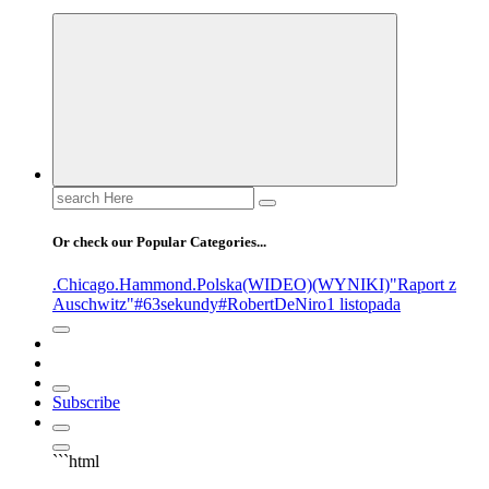
Or check our Popular Categories...
.Chicago
.Hammond
.Polska
(WIDEO)
(WYNIKI)
"Raport z
Auschwitz"
#63sekundy
#RobertDeNiro
1 listopada
Subscribe
```html