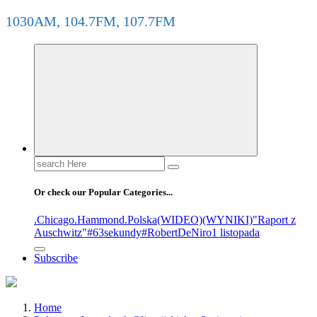
1030AM, 104.7FM, 107.7FM
Or check our Popular Categories...
.Chicago
.Hammond
.Polska
(WIDEO)
(WYNIKI)
"Raport z
Auschwitz"
#63sekundy
#RobertDeNiro
1 listopada
Subscribe
Home