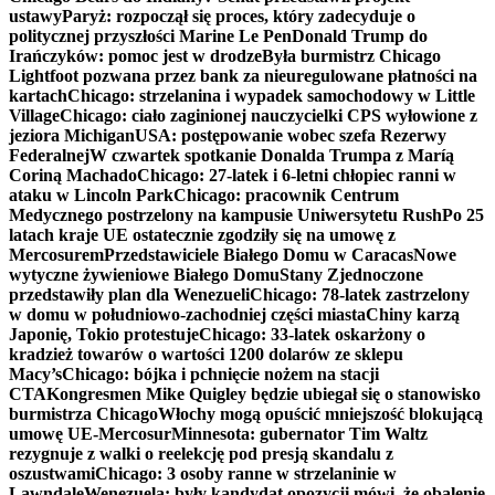
ustawy
Paryż: rozpoczął się proces, który zadecyduje o
politycznej przyszłości Marine Le Pen
Donald Trump do
Irańczyków: pomoc jest w drodze
Była burmistrz Chicago
Lightfoot pozwana przez bank za nieuregulowane płatności na
kartach
Chicago: strzelanina i wypadek samochodowy w Little
Village
Chicago: ciało zaginionej nauczycielki CPS wyłowione z
jeziora Michigan
USA: postępowanie wobec szefa Rezerwy
Federalnej
W czwartek spotkanie Donalda Trumpa z Maríą
Coriną Machado
Chicago: 27-latek i 6-letni chłopiec ranni w
ataku w Lincoln Park
Chicago: pracownik Centrum
Medycznego postrzelony na kampusie Uniwersytetu Rush
Po 25
latach kraje UE ostatecznie zgodziły się na umowę z
Mercosurem
Przedstawiciele Białego Domu w Caracas
Nowe
wytyczne żywieniowe Białego Domu
Stany Zjednoczone
przedstawiły plan dla Wenezueli
Chicago: 78-latek zastrzelony
w domu w południowo-zachodniej części miasta
Chiny karzą
Japonię, Tokio protestuje
Chicago: 33-latek oskarżony o
kradzież towarów o wartości 1200 dolarów ze sklepu
Macy’s
Chicago: bójka i pchnięcie nożem na stacji
CTA
Kongresmen Mike Quigley będzie ubiegał się o stanowisko
burmistrza Chicago
Włochy mogą opuścić mniejszość blokującą
umowę UE-Mercosur
Minnesota: gubernator Tim Waltz
rezygnuje z walki o reelekcję pod presją skandalu z
oszustwami
Chicago: 3 osoby ranne w strzelaninie w
Lawndale
Wenezuela: były kandydat opozycji mówi, że obalenie