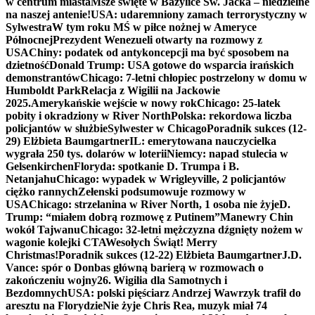
w centrum miasta
Msze święte w Bazylice Św. Jacka – niedzielne
na naszej antenie!
USA: udaremniony zamach terrorystyczny w
Sylwestra
W tym roku MŚ w piłce nożnej w Ameryce
Północnej
Prezydent Wenezueli otwarty na rozmowy z
USA
Chiny: podatek od antykoncepcji ma być sposobem na
dzietność
Donald Trump: USA gotowe do wsparcia irańskich
demonstrantów
Chicago: 7-letni chłopiec postrzelony w domu w
Humboldt Park
Relacja z Wigilii na Jackowie
2025.
Amerykańskie wejście w nowy rok
Chicago: 25-latek
pobity i okradziony w River North
Polska: rekordowa liczba
policjantów w służbie
Sylwester w Chicago
Poradnik sukces (12-
29) Elżbieta Baumgartner
IL: emerytowana nauczycielka
wygrała 250 tys. dolarów w loterii
Niemcy: napad stulecia w
Gelsenkirchen
Floryda: spotkanie D. Trumpa i B.
Netanjahu
Chicago: wypadek w Wrigleyville, 2 policjantów
ciężko rannych
Zełenski podsumowuje rozmowy w
USA
Chicago: strzelanina w River North, 1 osoba nie żyje
D.
Trump: “miałem dobrą rozmowę z Putinem”
Manewry Chin
wokół Tajwanu
Chicago: 32-letni mężczyzna dźgnięty nożem w
wagonie kolejki CTA
Wesołych Świąt! Merry
Christmas!
Poradnik sukces (12-22) Elżbieta Baumgartner
J.D.
Vance: spór o Donbas główną barierą w rozmowach o
zakończeniu wojny
26. Wigilia dla Samotnych i
Bezdomnych
USA: polski pięściarz Andrzej Wawrzyk trafił do
aresztu na Florydzie
Nie żyje Chris Rea, muzyk miał 74