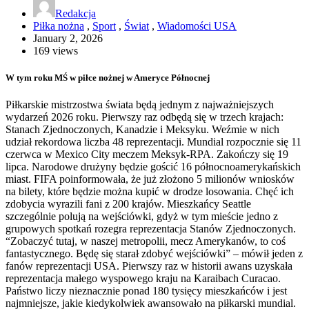
Redakcja
Piłka nożna
,
Sport
,
Świat
,
Wiadomości USA
January 2, 2026
169 views
W tym roku MŚ w piłce nożnej w Ameryce Północnej
Piłkarskie mistrzostwa świata będą jednym z najważniejszych
wydarzeń 2026 roku. Pierwszy raz odbędą się w trzech krajach:
Stanach Zjednoczonych, Kanadzie i Meksyku. Weźmie w nich
udział rekordowa liczba 48 reprezentacji. Mundial rozpocznie się 11
czerwca w Mexico City meczem Meksyk-RPA. Zakończy się 19
lipca. Narodowe drużyny będzie gościć 16 północnoamerykańskich
miast. FIFA poinformowała, że już złożono 5 milionów wniosków
na bilety, które będzie można kupić w drodze losowania. Chęć ich
zdobycia wyrazili fani z 200 krajów. Mieszkańcy Seattle
szczególnie polują na wejściówki, gdyż w tym mieście jedno z
grupowych spotkań rozegra reprezentacja Stanów Zjednoczonych.
“Zobaczyć tutaj, w naszej metropolii, mecz Amerykanów, to coś
fantastycznego. Będę się starał zdobyć wejściówki” – mówił jeden z
fanów reprezentacji USA. Pierwszy raz w historii awans uzyskała
reprezentacja małego wyspowego kraju na Karaibach Curacao.
Państwo liczy nieznacznie ponad 180 tysięcy mieszkańców i jest
najmniejsze, jakie kiedykolwiek awansowało na piłkarski mundial.