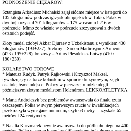
PODNOSZENIE CIĘŻARÓW:
Sztangista Arkadiusz Michalski zajął siódme miejsce w kategorii do
105 kilogramów podczas igrzysk olimpijskich w Tokio. Polak w
dwuboju uzyskał 391 kilogramów – 175 w rwaniu i 216 w
podrzucie. Mimo że właśnie w podrzucie zrezygnował z dwóch
ostatnich podejść.
Złoty medal zdobył Akbar Djuraev z Uzbekistanu z wynikiem 430
kilogramów (193+237). Srebrny – Simon Martirosjan z Armenii
(423 / 195+228), brązowy – Arturs Plesnieks z Łotwy (410 /
180+230).
KOLARSTWO TOROWE
* Mateusz Rudyk, Patryk Rajkowski i Krzysztof Maksel,
rywalizujący na torze kolarskim w sprincie drużynowym, zajęli
ostatnie, ósme miejsce. Polacy w pierwszej rundzie ulegli
późniejszym złotym medalistom Holendrom. LEKKOATLETYKA
* Maria Andrejczyk bez problemów awansowała do finału rzutu
oszczepem. Polka w swym pierwszym rzucie w kwalifikacjach
przekroczyła wymagane minimum, czyli 63 metry – uzyskała 65
metrów i 24 centymetry.
* Natalia Kaczmarek pewnie awansowała do półfinału biegu na 400
metrów. Polka w swym biegu kwalifikacyjnym była druga z czasem