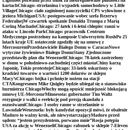
Lightfoot pozwana przez bank za nieuregulowane płatności na
kartach
Chicago: strzelanina i wypadek samochodowy w Little
Village
Chicago: ciało zaginionej nauczycielki CPS wyłowione z
jeziora Michigan
USA: postępowanie wobec szefa Rezerwy
Federalnej
W czwartek spotkanie Donalda Trumpa z Maríą
Coriną Machado
Chicago: 27-latek i 6-letni chłopiec ranni w
ataku w Lincoln Park
Chicago: pracownik Centrum
Medycznego postrzelony na kampusie Uniwersytetu Rush
Po 25
latach kraje UE ostatecznie zgodziły się na umowę z
Mercosurem
Przedstawiciele Białego Domu w Caracas
Nowe
wytyczne żywieniowe Białego Domu
Stany Zjednoczone
przedstawiły plan dla Wenezueli
Chicago: 78-latek zastrzelony
w domu w południowo-zachodniej części miasta
Chiny karzą
Japonię, Tokio protestuje
Chicago: 33-latek oskarżony o
kradzież towarów o wartości 1200 dolarów ze sklepu
Macy’s
Chicago: bójka i pchnięcie nożem na stacji
CTA
Kongresmen Mike Quigley będzie ubiegał się o stanowisko
burmistrza Chicago
Włochy mogą opuścić mniejszość blokującą
umowę UE-Mercosur
Minnesota: gubernator Tim Waltz
rezygnuje z walki o reelekcję pod presją skandalu z
oszustwami
Chicago: 3 osoby ranne w strzelaninie w
Lawndale
Wenezuela: były kandydat opozycji mówi, że obalenie
Maduro to ważny krok, ale niewystarczający
Maduro przed
sądem: “jestem prezydentem, porwano mnie”
Rosja potępia
USA za akcję w Wenezueli
Chicago: rabunek w sklepie 7-Eleven