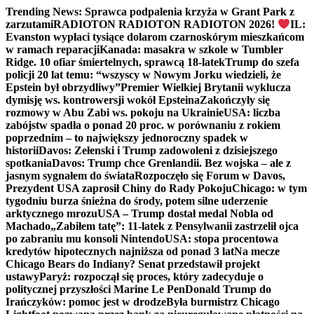
Trending News:
Sprawca podpalenia krzyża w Grant Park z
zarzutami
RADIOTON RADIOTON RADIOTON 2026!
IL:
Evanston wypłaci tysiące dolarom czarnoskórym mieszkańcom
w ramach reparacji
Kanada: masakra w szkole w Tumbler
Ridge. 10 ofiar śmiertelnych, sprawcą 18-latek
Trump do szefa
policji 20 lat temu: “wszyscy w Nowym Jorku wiedzieli, że
Epstein był obrzydliwy”
Premier Wielkiej Brytanii wyklucza
dymisję ws. kontrowersji wokół Epsteina
Zakończyły się
rozmowy w Abu Zabi ws. pokoju na Ukrainie
USA: liczba
zabójstw spadła o ponad 20 proc. w porównaniu z rokiem
poprzednim – to największy jednoroczny spadek w
historii
Davos: Zełenski i Trump zadowoleni z dzisiejszego
spotkania
Davos: Trump chce Grenlandii. Bez wojska – ale z
jasnym sygnałem do świata
Rozpoczęło się Forum w Davos,
Prezydent USA zaprosił Chiny do Rady Pokoju
Chicago: w tym
tygodniu burza śnieżna do środy, potem silne uderzenie
arktycznego mrozu
USA – Trump dostał medal Nobla od
Machado
„Zabiłem tatę”: 11-latek z Pensylwanii zastrzelił ojca
po zabraniu mu konsoli Nintendo
USA: stopa procentowa
kredytów hipotecznych najniższa od ponad 3 lat
Na mecze
Chicago Bears do Indiany? Senat przedstawił projekt
ustawy
Paryż: rozpoczął się proces, który zadecyduje o
politycznej przyszłości Marine Le Pen
Donald Trump do
Irańczyków: pomoc jest w drodze
Była burmistrz Chicago