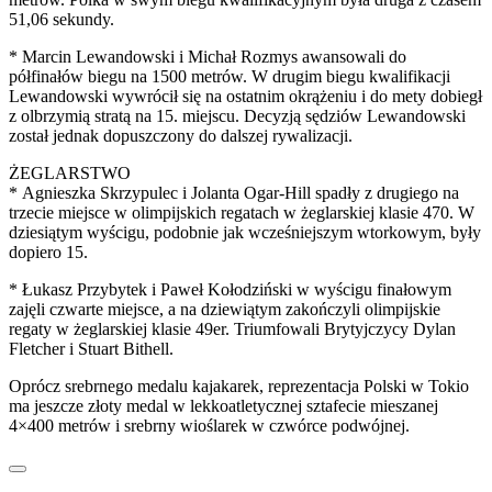
51,06 sekundy.
* Marcin Lewandowski i Michał Rozmys awansowali do
półfinałów biegu na 1500 metrów. W drugim biegu kwalifikacji
Lewandowski wywrócił się na ostatnim okrążeniu i do mety dobiegł
z olbrzymią stratą na 15. miejscu. Decyzją sędziów Lewandowski
został jednak dopuszczony do dalszej rywalizacji.
ŻEGLARSTWO
* Agnieszka Skrzypulec i Jolanta Ogar-Hill spadły z drugiego na
trzecie miejsce w olimpijskich regatach w żeglarskiej klasie 470. W
dziesiątym wyścigu, podobnie jak wcześniejszym wtorkowym, były
dopiero 15.
* Łukasz Przybytek i Paweł Kołodziński w wyścigu finałowym
zajęli czwarte miejsce, a na dziewiątym zakończyli olimpijskie
regaty w żeglarskiej klasie 49er. Triumfowali Brytyjczycy Dylan
Fletcher i Stuart Bithell.
Oprócz srebrnego medalu kajakarek, reprezentacja Polski w Tokio
ma jeszcze złoty medal w lekkoatletycznej sztafecie mieszanej
4×400 metrów i srebrny wioślarek w czwórce podwójnej.