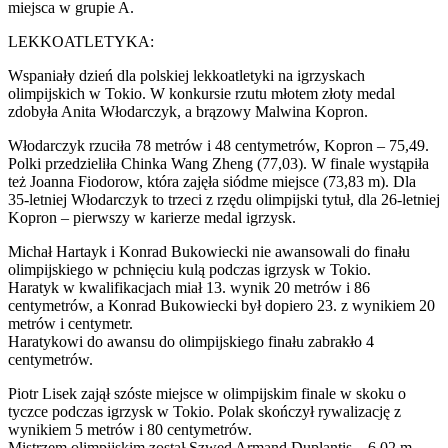
miejsca w grupie A.
LEKKOATLETYKA:
Wspaniały dzień dla polskiej lekkoatletyki na igrzyskach
olimpijskich w Tokio. W konkursie rzutu młotem złoty medal
zdobyła Anita Włodarczyk, a brązowy Malwina Kopron.
Włodarczyk rzuciła 78 metrów i 48 centymetrów, Kopron – 75,49.
Polki przedzieliła Chinka Wang Zheng (77,03). W finale wystąpiła
też Joanna Fiodorow, która zajęła siódme miejsce (73,83 m). Dla
35-letniej Włodarczyk to trzeci z rzędu olimpijski tytuł, dla 26-letniej
Kopron – pierwszy w karierze medal igrzysk.
Michał Hartayk i Konrad Bukowiecki nie awansowali do finału
olimpijskiego w pchnięciu kulą podczas igrzysk w Tokio.
Haratyk w kwalifikacjach miał 13. wynik 20 metrów i 86
centymetrów, a Konrad Bukowiecki był dopiero 23. z wynikiem 20
metrów i centymetr.
Haratykowi do awansu do olimpijskiego finału zabrakło 4
centymetrów.
Piotr Lisek zajął szóste miejsce w olimpijskim finale w skoku o
tyczce podczas igrzysk w Tokio. Polak skończył rywalizację z
wynikiem 5 metrów i 80 centymetrów.
Mistrzem olimpijskim został Szwed Armand Duplantis – 6,02 m,