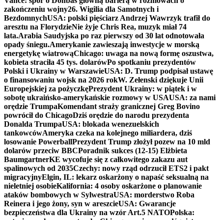
Vance: spór o Donbas główną barierą w rozmowach o
zakończeniu wojny
26. Wigilia dla Samotnych i
Bezdomnych
USA: polski pięściarz Andrzej Wawrzyk trafił do
aresztu na Florydzie
Nie żyje Chris Rea, muzyk miał 74
lata.
Arabia Saudyjska po raz pierwszy od 30 lat odnotowała
opady śniegu.
Amerykanie zawieszają inwestycje w morską
energetykę wiatrową
Chicago: uwaga na nową formę oszustwa,
kobieta straciła 45 tys. dolarów
Po spotkaniu prezydentów
Polski i Ukrainy w Warszawie
USA: D. Trump podpisał ustawę
o finansowaniu wojsk na 2026 rok
W. Zełenski dziękuje Unii
Europejskiej za pożyczkę
Prezydent Ukrainy: w piątek i w
sobotę ukraińsko-amerykańskie rozmowy w USA
USA: za nami
orędzie Trumpa
Komendant straży granicznej Greg Bovino
powrócił do Chicago
Dziś orędzie do narodu prezydenta
Donalda Trumpa
USA: blokada wenezuelskich
tankowców
Ameryka czeka na kolejnego miliardera, dziś
losowanie Powerball
Prezydent Trump złożył pozew na 10 mld
dolarów przeciw BBC
Poradnik sukces (12-15) Elżbieta
Baumgartner
KE wycofuje się z całkowitego zakazu aut
spalinowych od 2035
Czechy: nowy rząd odrzucił ETS2 i pakt
migracyjny
Elgin, IL: lekarz oskarżony o napaść seksualną na
nieletniej osobie
Kalifornia: 4 osoby oskarżone o planowanie
ataków bombowych w Sylwestra
USA: morderstwo Roba
Reinera i jego żony, syn w areszcie
USA: Gwarancje
bezpieczeństwa dla Ukrainy na wzór Art.5 NATO
Polska: