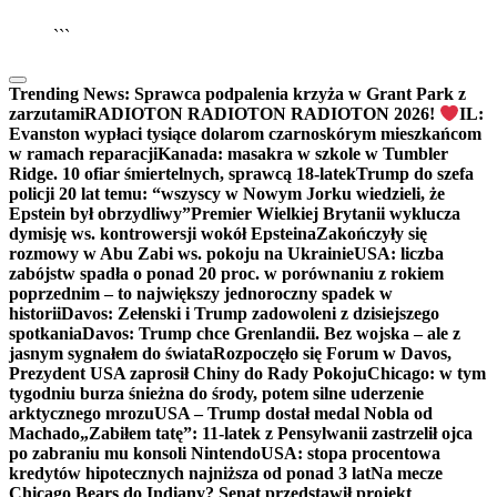
▶
Kliknij PLAY, aby słuchać
```
Trending News:
Sprawca podpalenia krzyża w Grant Park z
zarzutami
RADIOTON RADIOTON RADIOTON 2026!
IL:
Evanston wypłaci tysiące dolarom czarnoskórym mieszkańcom
w ramach reparacji
Kanada: masakra w szkole w Tumbler
Ridge. 10 ofiar śmiertelnych, sprawcą 18-latek
Trump do szefa
policji 20 lat temu: “wszyscy w Nowym Jorku wiedzieli, że
Epstein był obrzydliwy”
Premier Wielkiej Brytanii wyklucza
dymisję ws. kontrowersji wokół Epsteina
Zakończyły się
rozmowy w Abu Zabi ws. pokoju na Ukrainie
USA: liczba
zabójstw spadła o ponad 20 proc. w porównaniu z rokiem
poprzednim – to największy jednoroczny spadek w
historii
Davos: Zełenski i Trump zadowoleni z dzisiejszego
spotkania
Davos: Trump chce Grenlandii. Bez wojska – ale z
jasnym sygnałem do świata
Rozpoczęło się Forum w Davos,
Prezydent USA zaprosił Chiny do Rady Pokoju
Chicago: w tym
tygodniu burza śnieżna do środy, potem silne uderzenie
arktycznego mrozu
USA – Trump dostał medal Nobla od
Machado
„Zabiłem tatę”: 11-latek z Pensylwanii zastrzelił ojca
po zabraniu mu konsoli Nintendo
USA: stopa procentowa
kredytów hipotecznych najniższa od ponad 3 lat
Na mecze
Chicago Bears do Indiany? Senat przedstawił projekt