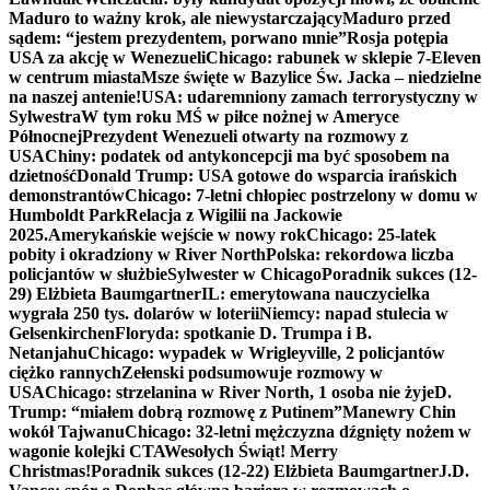
Maduro to ważny krok, ale niewystarczający
Maduro przed
sądem: “jestem prezydentem, porwano mnie”
Rosja potępia
USA za akcję w Wenezueli
Chicago: rabunek w sklepie 7-Eleven
w centrum miasta
Msze święte w Bazylice Św. Jacka – niedzielne
na naszej antenie!
USA: udaremniony zamach terrorystyczny w
Sylwestra
W tym roku MŚ w piłce nożnej w Ameryce
Północnej
Prezydent Wenezueli otwarty na rozmowy z
USA
Chiny: podatek od antykoncepcji ma być sposobem na
dzietność
Donald Trump: USA gotowe do wsparcia irańskich
demonstrantów
Chicago: 7-letni chłopiec postrzelony w domu w
Humboldt Park
Relacja z Wigilii na Jackowie
2025.
Amerykańskie wejście w nowy rok
Chicago: 25-latek
pobity i okradziony w River North
Polska: rekordowa liczba
policjantów w służbie
Sylwester w Chicago
Poradnik sukces (12-
29) Elżbieta Baumgartner
IL: emerytowana nauczycielka
wygrała 250 tys. dolarów w loterii
Niemcy: napad stulecia w
Gelsenkirchen
Floryda: spotkanie D. Trumpa i B.
Netanjahu
Chicago: wypadek w Wrigleyville, 2 policjantów
ciężko rannych
Zełenski podsumowuje rozmowy w
USA
Chicago: strzelanina w River North, 1 osoba nie żyje
D.
Trump: “miałem dobrą rozmowę z Putinem”
Manewry Chin
wokół Tajwanu
Chicago: 32-letni mężczyzna dźgnięty nożem w
wagonie kolejki CTA
Wesołych Świąt! Merry
Christmas!
Poradnik sukces (12-22) Elżbieta Baumgartner
J.D.