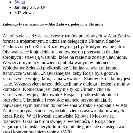
Świat
January 23, 2026
302 views
Zakończyły się rozmowy w Abu Zabi ws. pokoju na Ukrainie
Zakończyła się dzisiejsza część rozmów pokojowych w Abu Zabi w
formacie trójstronnym, z udziałem delegacji z Ukrainy, Stanów
Zjednoczonych i Rosji. Rozmowy mają być kontynuowane jutro.
Oba walczące kraje deklarują gotowość do przerwania działań
zbrojnych i stawiają warunki, które na razie nie zostały ujawnione.
W wieczornym przemówieni opublikowanym w internecie
Wołodymyr Zełenski podkreślił, że Ukraina stawia konkretne i
stanowcze warunki. „Najważniejsze, żeby Rosja była gotowa
zakończyć tę wojnę, którą sama wywołała. Stanowisko Ukrainy jest
jasne. Wyznaczyłem naszej delegacji ramy dialogu i jestem z nimi w
kontakcie. Konieczne jest, żeby nie tylko Ukraina chciała
zakończenia wojny, ale również Rosja” – podkreślił ukraiński
prezydent. Ukraińskie i rosyjskie agencje przypominają, że
najważniejszym tematem do omówienia w trakcie spotkania w Abu
Zabi jest przynależność terytorialna ziem czasowo okupowanych
przez Rosję. W tej kwestii stanowiska Kijowa i Moskwy są
rozbieżne. Ukraina broni swojej suwerenności, a Rosja chce
zagarnąć ukraińskie terytorium. Kreml nie godzi się na ustępstwa i
grozi kontynuowaniem wojny. (IAR)