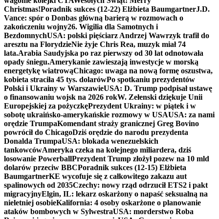
wagonie kolejki CTA
Wesołych Świąt! Merry
Christmas!
Poradnik sukces (12-22) Elżbieta Baumgartner
J.D.
Vance: spór o Donbas główną barierą w rozmowach o
zakończeniu wojny
26. Wigilia dla Samotnych i
Bezdomnych
USA: polski pięściarz Andrzej Wawrzyk trafił do
aresztu na Florydzie
Nie żyje Chris Rea, muzyk miał 74
lata.
Arabia Saudyjska po raz pierwszy od 30 lat odnotowała
opady śniegu.
Amerykanie zawieszają inwestycje w morską
energetykę wiatrową
Chicago: uwaga na nową formę oszustwa,
kobieta straciła 45 tys. dolarów
Po spotkaniu prezydentów
Polski i Ukrainy w Warszawie
USA: D. Trump podpisał ustawę
o finansowaniu wojsk na 2026 rok
W. Zełenski dziękuje Unii
Europejskiej za pożyczkę
Prezydent Ukrainy: w piątek i w
sobotę ukraińsko-amerykańskie rozmowy w USA
USA: za nami
orędzie Trumpa
Komendant straży granicznej Greg Bovino
powrócił do Chicago
Dziś orędzie do narodu prezydenta
Donalda Trumpa
USA: blokada wenezuelskich
tankowców
Ameryka czeka na kolejnego miliardera, dziś
losowanie Powerball
Prezydent Trump złożył pozew na 10 mld
dolarów przeciw BBC
Poradnik sukces (12-15) Elżbieta
Baumgartner
KE wycofuje się z całkowitego zakazu aut
spalinowych od 2035
Czechy: nowy rząd odrzucił ETS2 i pakt
migracyjny
Elgin, IL: lekarz oskarżony o napaść seksualną na
nieletniej osobie
Kalifornia: 4 osoby oskarżone o planowanie
ataków bombowych w Sylwestra
USA: morderstwo Roba