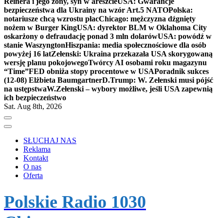
Reinera i jego żony, syn w areszcie
USA: Gwarancje
bezpieczeństwa dla Ukrainy na wzór Art.5 NATO
Polska:
notariusze chcą wzrostu płac
Chicago: mężczyzna dźgnięty
nożem w Burger King
USA: dyrektor BLM w Oklahoma City
oskarżony o defraudację ponad 3 mln dolarów
USA: powódź w
stanie Waszyngton
Hiszpania: media społecznościowe dla osób
powyżej 16 lat
Zełenski: Ukraina przekazała USA skorygowaną
wersję planu pokojowego
Twórcy AI osobami roku magazynu
“Time”
FED obniża stopy procentowe w USA
Poradnik sukces
(12-08) Elżbieta Baumgartner
D.Trump: W. Zełenski musi pójść
na ustępstwa
W.Zełenski – wybory możliwe, jeśli USA zapewnią
ich bezpieczeństwo
Sat. Aug 8th, 2026
SŁUCHAJ NAS
Reklama
Kontakt
O nas
Oferta
Polskie Radio 1030