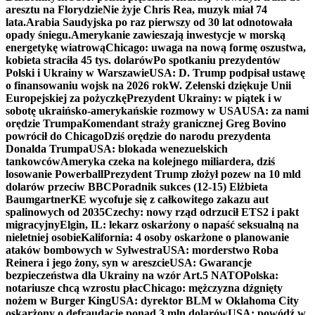
aresztu na Florydzie
Nie żyje Chris Rea, muzyk miał 74
lata.
Arabia Saudyjska po raz pierwszy od 30 lat odnotowała
opady śniegu.
Amerykanie zawieszają inwestycje w morską
energetykę wiatrową
Chicago: uwaga na nową formę oszustwa,
kobieta straciła 45 tys. dolarów
Po spotkaniu prezydentów
Polski i Ukrainy w Warszawie
USA: D. Trump podpisał ustawę
o finansowaniu wojsk na 2026 rok
W. Zełenski dziękuje Unii
Europejskiej za pożyczkę
Prezydent Ukrainy: w piątek i w
sobotę ukraińsko-amerykańskie rozmowy w USA
USA: za nami
orędzie Trumpa
Komendant straży granicznej Greg Bovino
powrócił do Chicago
Dziś orędzie do narodu prezydenta
Donalda Trumpa
USA: blokada wenezuelskich
tankowców
Ameryka czeka na kolejnego miliardera, dziś
losowanie Powerball
Prezydent Trump złożył pozew na 10 mld
dolarów przeciw BBC
Poradnik sukces (12-15) Elżbieta
Baumgartner
KE wycofuje się z całkowitego zakazu aut
spalinowych od 2035
Czechy: nowy rząd odrzucił ETS2 i pakt
migracyjny
Elgin, IL: lekarz oskarżony o napaść seksualną na
nieletniej osobie
Kalifornia: 4 osoby oskarżone o planowanie
ataków bombowych w Sylwestra
USA: morderstwo Roba
Reinera i jego żony, syn w areszcie
USA: Gwarancje
bezpieczeństwa dla Ukrainy na wzór Art.5 NATO
Polska:
notariusze chcą wzrostu płac
Chicago: mężczyzna dźgnięty
nożem w Burger King
USA: dyrektor BLM w Oklahoma City
oskarżony o defraudację ponad 3 mln dolarów
USA: powódź w