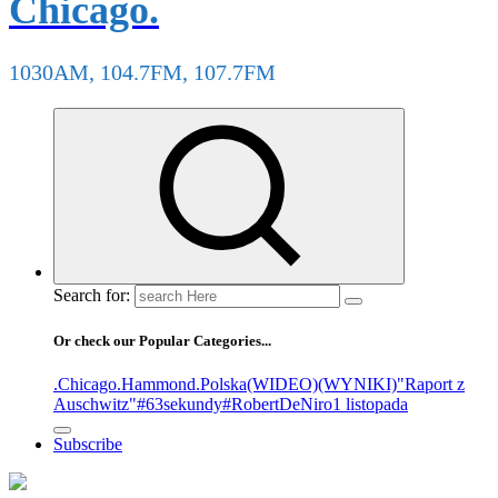
Chicago.
1030AM, 104.7FM, 107.7FM
Search for:
Or check our Popular Categories...
.Chicago
.Hammond
.Polska
(WIDEO)
(WYNIKI)
"Raport z
Auschwitz"
#63sekundy
#RobertDeNiro
1 listopada
Subscribe