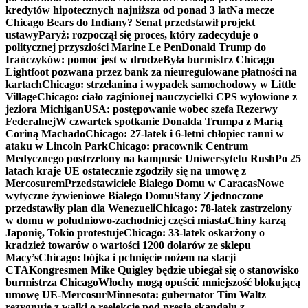
kredytów hipotecznych najniższa od ponad 3 lat
Na mecze
Chicago Bears do Indiany? Senat przedstawił projekt
ustawy
Paryż: rozpoczął się proces, który zadecyduje o
politycznej przyszłości Marine Le Pen
Donald Trump do
Irańczyków: pomoc jest w drodze
Była burmistrz Chicago
Lightfoot pozwana przez bank za nieuregulowane płatności na
kartach
Chicago: strzelanina i wypadek samochodowy w Little
Village
Chicago: ciało zaginionej nauczycielki CPS wyłowione z
jeziora Michigan
USA: postępowanie wobec szefa Rezerwy
Federalnej
W czwartek spotkanie Donalda Trumpa z Maríą
Coriną Machado
Chicago: 27-latek i 6-letni chłopiec ranni w
ataku w Lincoln Park
Chicago: pracownik Centrum
Medycznego postrzelony na kampusie Uniwersytetu Rush
Po 25
latach kraje UE ostatecznie zgodziły się na umowę z
Mercosurem
Przedstawiciele Białego Domu w Caracas
Nowe
wytyczne żywieniowe Białego Domu
Stany Zjednoczone
przedstawiły plan dla Wenezueli
Chicago: 78-latek zastrzelony
w domu w południowo-zachodniej części miasta
Chiny karzą
Japonię, Tokio protestuje
Chicago: 33-latek oskarżony o
kradzież towarów o wartości 1200 dolarów ze sklepu
Macy’s
Chicago: bójka i pchnięcie nożem na stacji
CTA
Kongresmen Mike Quigley będzie ubiegał się o stanowisko
burmistrza Chicago
Włochy mogą opuścić mniejszość blokującą
umowę UE-Mercosur
Minnesota: gubernator Tim Waltz
rezygnuje z walki o reelekcję pod presją skandalu z