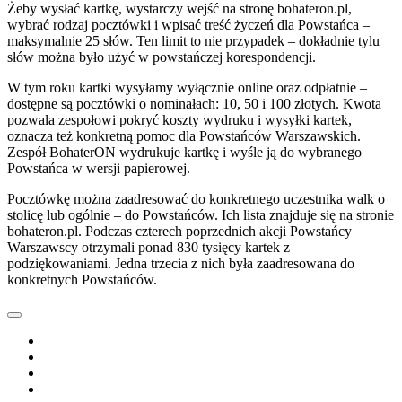
Żeby wysłać kartkę, wystarczy wejść na stronę bohateron.pl,
wybrać rodzaj pocztówki i wpisać treść życzeń dla Powstańca –
maksymalnie 25 słów. Ten limit to nie przypadek – dokładnie tylu
słów można było użyć w powstańczej korespondencji.
W tym roku kartki wysyłamy wyłącznie online oraz odpłatnie –
dostępne są pocztówki o nominałach: 10, 50 i 100 złotych. Kwota
pozwala zespołowi pokryć koszty wydruku i wysyłki kartek,
oznacza też konkretną pomoc dla Powstańców Warszawskich.
Zespół BohaterON wydrukuje kartkę i wyśle ją do wybranego
Powstańca w wersji papierowej.
Pocztówkę można zaadresować do konkretnego uczestnika walk o
stolicę lub ogólnie – do Powstańców. Ich lista znajduje się na stronie
bohateron.pl. Podczas czterech poprzednich akcji Powstańcy
Warszawscy otrzymali ponad 830 tysięcy kartek z
podziękowaniami. Jedna trzecia z nich była zaadresowana do
konkretnych Powstańców.