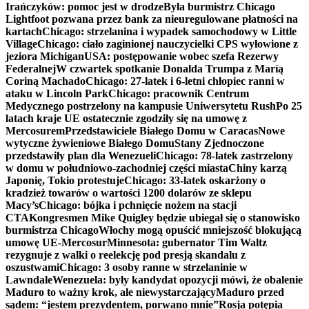
Irańczyków: pomoc jest w drodze
Była burmistrz Chicago
Lightfoot pozwana przez bank za nieuregulowane płatności na
kartach
Chicago: strzelanina i wypadek samochodowy w Little
Village
Chicago: ciało zaginionej nauczycielki CPS wyłowione z
jeziora Michigan
USA: postępowanie wobec szefa Rezerwy
Federalnej
W czwartek spotkanie Donalda Trumpa z Maríą
Coriną Machado
Chicago: 27-latek i 6-letni chłopiec ranni w
ataku w Lincoln Park
Chicago: pracownik Centrum
Medycznego postrzelony na kampusie Uniwersytetu Rush
Po 25
latach kraje UE ostatecznie zgodziły się na umowę z
Mercosurem
Przedstawiciele Białego Domu w Caracas
Nowe
wytyczne żywieniowe Białego Domu
Stany Zjednoczone
przedstawiły plan dla Wenezueli
Chicago: 78-latek zastrzelony
w domu w południowo-zachodniej części miasta
Chiny karzą
Japonię, Tokio protestuje
Chicago: 33-latek oskarżony o
kradzież towarów o wartości 1200 dolarów ze sklepu
Macy’s
Chicago: bójka i pchnięcie nożem na stacji
CTA
Kongresmen Mike Quigley będzie ubiegał się o stanowisko
burmistrza Chicago
Włochy mogą opuścić mniejszość blokującą
umowę UE-Mercosur
Minnesota: gubernator Tim Waltz
rezygnuje z walki o reelekcję pod presją skandalu z
oszustwami
Chicago: 3 osoby ranne w strzelaninie w
Lawndale
Wenezuela: były kandydat opozycji mówi, że obalenie
Maduro to ważny krok, ale niewystarczający
Maduro przed
sądem: “jestem prezydentem, porwano mnie”
Rosja potępia