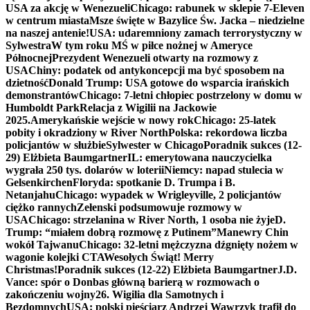
USA za akcję w Wenezueli
Chicago: rabunek w sklepie 7-Eleven
w centrum miasta
Msze święte w Bazylice Św. Jacka – niedzielne
na naszej antenie!
USA: udaremniony zamach terrorystyczny w
Sylwestra
W tym roku MŚ w piłce nożnej w Ameryce
Północnej
Prezydent Wenezueli otwarty na rozmowy z
USA
Chiny: podatek od antykoncepcji ma być sposobem na
dzietność
Donald Trump: USA gotowe do wsparcia irańskich
demonstrantów
Chicago: 7-letni chłopiec postrzelony w domu w
Humboldt Park
Relacja z Wigilii na Jackowie
2025.
Amerykańskie wejście w nowy rok
Chicago: 25-latek
pobity i okradziony w River North
Polska: rekordowa liczba
policjantów w służbie
Sylwester w Chicago
Poradnik sukces (12-
29) Elżbieta Baumgartner
IL: emerytowana nauczycielka
wygrała 250 tys. dolarów w loterii
Niemcy: napad stulecia w
Gelsenkirchen
Floryda: spotkanie D. Trumpa i B.
Netanjahu
Chicago: wypadek w Wrigleyville, 2 policjantów
ciężko rannych
Zełenski podsumowuje rozmowy w
USA
Chicago: strzelanina w River North, 1 osoba nie żyje
D.
Trump: “miałem dobrą rozmowę z Putinem”
Manewry Chin
wokół Tajwanu
Chicago: 32-letni mężczyzna dźgnięty nożem w
wagonie kolejki CTA
Wesołych Świąt! Merry
Christmas!
Poradnik sukces (12-22) Elżbieta Baumgartner
J.D.
Vance: spór o Donbas główną barierą w rozmowach o
zakończeniu wojny
26. Wigilia dla Samotnych i
Bezdomnych
USA: polski pięściarz Andrzej Wawrzyk trafił do