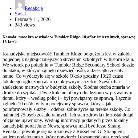
Redakcja
Świat
February 11, 2026
343 views
Kanada: masakra w szkole w Tumbler Ridge. 10 ofiar śmiertelnych, sprawcą
18-latek
Kanadyjska miejscowość Tumbler Ridge pogrążona jest w żałobie
po jednej z najtragiczniejszych strzelanin szkolnych w historii kraju.
We wtorek po południu w Tumbler Ridge Secondary School doszło
do ataku, w którym zginęło dziewięć osób, a dziesiątki zostały
ranne. Co wydarzyło się w szkole Około godziny 13:20 czasu
lokalnego ogłoszono alarm o aktywnym strzelcu. Sześć ofiar
znaleziono martwych w budynku szkoły. Siódma osoba zmarła w
drodze do szpitala. Dwie kolejne ofiary odnaleziono w prywatnym
domu, który – według policji – był powiązany ze sprawą. Łącznie
zginęło 10 osób, w tym podejrzany sprawca, który – jak
poinformowały służby – odebrał sobie życie na terenie szkoły. Co
najmniej 25 osób zostało rannych. Ich stan zdrowia nie został dotąd
oficjalnie ujawniony. Według informacji podanych przez lokalny
kanadyjski portal Juno News, sprawcą miał być Jesse Strang.
Redakcja powołuje się na rozmowę z Russellem G. Strangiem,
wujem podejrzanego, który potwierdził tożsamość oraz przekazał,