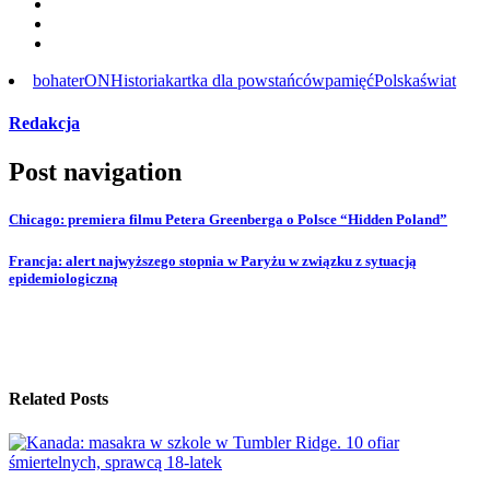
bohaterON
Historia
kartka dla powstańców
pamięć
Polska
świat
Redakcja
Post navigation
Chicago: premiera filmu Petera Greenberga o Polsce “Hidden Poland”
Francja: alert najwyższego stopnia w Paryżu w związku z sytuacją
epidemiologiczną
Related Posts