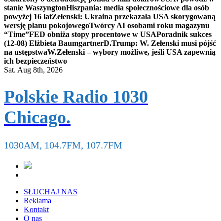
stanie Waszyngton
Hiszpania: media społecznościowe dla osób
powyżej 16 lat
Zełenski: Ukraina przekazała USA skorygowaną
wersję planu pokojowego
Twórcy AI osobami roku magazynu
“Time”
FED obniża stopy procentowe w USA
Poradnik sukces
(12-08) Elżbieta Baumgartner
D.Trump: W. Zełenski musi pójść
na ustępstwa
W.Zełenski – wybory możliwe, jeśli USA zapewnią
ich bezpieczeństwo
Sat. Aug 8th, 2026
Polskie Radio 1030
Chicago.
1030AM, 104.7FM, 107.7FM
SŁUCHAJ NAS
Reklama
Kontakt
O nas