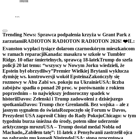
```html
▶
Kliknij PLAY, aby słuchać
🔈
🔊
```
Trending News:
Sprawca podpalenia krzyża w Grant Park z
zarzutami
RADIOTON RADIOTON RADIOTON 2026! ❤️
IL:
Evanston wypłaci tysiące dolarom czarnoskórym mieszkańcom
w ramach reparacji
Kanada: masakra w szkole w Tumbler
Ridge. 10 ofiar śmiertelnych, sprawcą 18-latek
Trump do szefa
policji 20 lat temu: “wszyscy w Nowym Jorku wiedzieli, że
Epstein był obrzydliwy”
Premier Wielkiej Brytanii wyklucza
dymisję ws. kontrowersji wokół Epsteina
Zakończyły się
rozmowy w Abu Zabi ws. pokoju na Ukrainie
USA: liczba
zabójstw spadła o ponad 20 proc. w porównaniu z rokiem
poprzednim – to największy jednoroczny spadek w
historii
Davos: Zełenski i Trump zadowoleni z dzisiejszego
spotkania
Davos: Trump chce Grenlandii. Bez wojska – ale z
jasnym sygnałem do świata
Rozpoczęło się Forum w Davos,
Prezydent USA zaprosił Chiny do Rady Pokoju
Chicago: w tym
tygodniu burza śnieżna do środy, potem silne uderzenie
arktycznego mrozu
USA – Trump dostał medal Nobla od
Machado
„Zabiłem tatę”: 11-latek z Pensylwanii zastrzelił ojca
po zabraniu mu konsoli Nintendo
USA: stopa procentowa