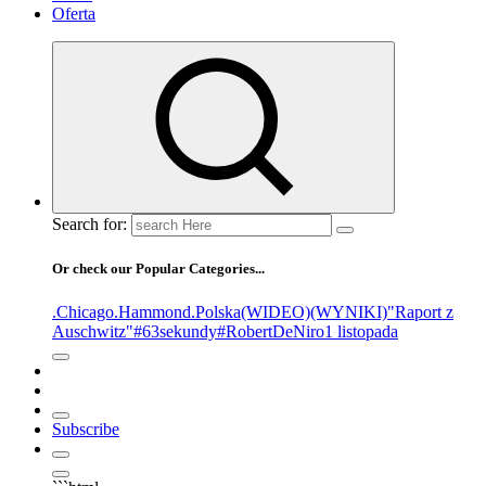
Oferta
Search for:
Or check our Popular Categories...
.Chicago
.Hammond
.Polska
(WIDEO)
(WYNIKI)
"Raport z
Auschwitz"
#63sekundy
#RobertDeNiro
1 listopada
Subscribe