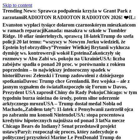
Skip to content
Trending News:
Sprawca podpalenia krzyża w Grant Park z
zarzutami
RADIOTON RADIOTON RADIOTON 2026! ❤️
IL:
Evanston wypłaci tysiące dolarom czarnoskórym mieszkańcom
w ramach reparacji
Kanada: masakra w szkole w Tumbler
Ridge. 10 ofiar śmiertelnych, sprawcą 18-latek
Trump do szefa
policji 20 lat temu: “wszyscy w Nowym Jorku wiedzieli, że
Epstein był obrzydliwy”
Premier Wielkiej Brytanii wyklucza
dymisję ws. kontrowersji wokół Epsteina
Zakończyły się
rozmowy w Abu Zabi ws. pokoju na Ukrainie
USA: liczba
zabójstw spadła o ponad 20 proc. w porównaniu z rokiem
poprzednim – to największy jednoroczny spadek w
historii
Davos: Zełenski i Trump zadowoleni z dzisiejszego
spotkania
Davos: Trump chce Grenlandii. Bez wojska – ale z
jasnym sygnałem do świata
Rozpoczęło się Forum w Davos,
Prezydent USA zaprosił Chiny do Rady Pokoju
Chicago: w tym
tygodniu burza śnieżna do środy, potem silne uderzenie
arktycznego mrozu
USA – Trump dostał medal Nobla od
Machado
„Zabiłem tatę”: 11-latek z Pensylwanii zastrzelił ojca
po zabraniu mu konsoli Nintendo
USA: stopa procentowa
kredytów hipotecznych najniższa od ponad 3 lat
Na mecze
Chicago Bears do Indiany? Senat przedstawił projekt
ustawy
Paryż: rozpoczął się proces, który zadecyduje o
politycznej przyszłości Marine Le Pen
Donald Trump do