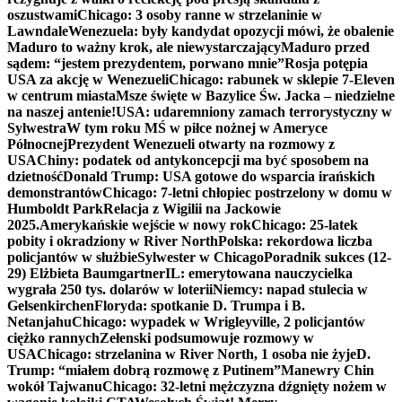
oszustwami
Chicago: 3 osoby ranne w strzelaninie w
Lawndale
Wenezuela: były kandydat opozycji mówi, że obalenie
Maduro to ważny krok, ale niewystarczający
Maduro przed
sądem: “jestem prezydentem, porwano mnie”
Rosja potępia
USA za akcję w Wenezueli
Chicago: rabunek w sklepie 7-Eleven
w centrum miasta
Msze święte w Bazylice Św. Jacka – niedzielne
na naszej antenie!
USA: udaremniony zamach terrorystyczny w
Sylwestra
W tym roku MŚ w piłce nożnej w Ameryce
Północnej
Prezydent Wenezueli otwarty na rozmowy z
USA
Chiny: podatek od antykoncepcji ma być sposobem na
dzietność
Donald Trump: USA gotowe do wsparcia irańskich
demonstrantów
Chicago: 7-letni chłopiec postrzelony w domu w
Humboldt Park
Relacja z Wigilii na Jackowie
2025.
Amerykańskie wejście w nowy rok
Chicago: 25-latek
pobity i okradziony w River North
Polska: rekordowa liczba
policjantów w służbie
Sylwester w Chicago
Poradnik sukces (12-
29) Elżbieta Baumgartner
IL: emerytowana nauczycielka
wygrała 250 tys. dolarów w loterii
Niemcy: napad stulecia w
Gelsenkirchen
Floryda: spotkanie D. Trumpa i B.
Netanjahu
Chicago: wypadek w Wrigleyville, 2 policjantów
ciężko rannych
Zełenski podsumowuje rozmowy w
USA
Chicago: strzelanina w River North, 1 osoba nie żyje
D.
Trump: “miałem dobrą rozmowę z Putinem”
Manewry Chin
wokół Tajwanu
Chicago: 32-letni mężczyzna dźgnięty nożem w