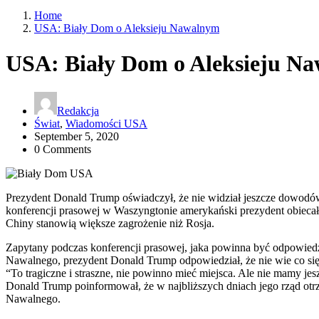
Home
USA: Biały Dom o Aleksieju Nawalnym
USA: Biały Dom o Aleksieju N
Redakcja
Świat
,
Wiadomości USA
September 5, 2020
0 Comments
Prezydent Donald Trump oświadczył, że nie widział jeszcze dowodów
konferencji prasowej w Waszyngtonie amerykański prezydent obiecał, 
Chiny stanowią większe zagrożenie niż Rosja.
Zapytany podczas konferencji prasowej, jaka powinna być odpowiedź
Nawalnego, prezydent Donald Trump odpowiedział, że nie wie co si
“To tragiczne i straszne, nie powinno mieć miejsca. Ale nie mamy je
Donald Trump poinformował, że w najbliższych dniach jego rząd ot
Nawalnego.