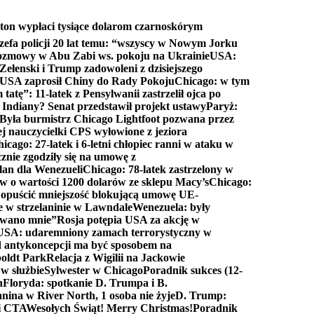
ton wypłaci tysiące dolarom czarnoskórym
efa policji 20 lat temu: “wszyscy w Nowym Jorku
rozmowy w Abu Zabi ws. pokoju na Ukrainie
USA:
Zełenski i Trump zadowoleni z dzisiejszego
 USA zaprosił Chiny do Rady Pokoju
Chicago: w tym
tatę”: 11-latek z Pensylwanii zastrzelił ojca po
Indiany? Senat przedstawił projekt ustawy
Paryż:
Była burmistrz Chicago Lightfoot pozwana przez
ej nauczycielki CPS wyłowione z jeziora
icago: 27-latek i 6-letni chłopiec ranni w ataku w
cznie zgodziły się na umowę z
lan dla Wenezueli
Chicago: 78-latek zastrzelony w
w o wartości 1200 dolarów ze sklepu Macy’s
Chicago:
opuścić mniejszość blokującą umowę UE-
e w strzelaninie w Lawndale
Wenezuela: były
rwano mnie”
Rosja potępia USA za akcję w
USA: udaremniony zamach terrorystyczny w
d antykoncepcji ma być sposobem na
boldt Park
Relacja z Wigilii na Jackowie
 w służbie
Sylwester w Chicago
Poradnik sukces (12-
n
Floryda: spotkanie D. Trumpa i B.
anina w River North, 1 osoba nie żyje
D. Trump:
ki CTA
Wesołych Świąt! Merry Christmas!
Poradnik