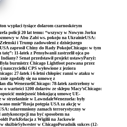
ton wypłaci tysiące dolarom czarnoskórym
efa policji 20 lat temu: “wszyscy w Nowym Jorku
rozmowy w Abu Zabi ws. pokoju na Ukrainie
USA:
Zełenski i Trump zadowoleni z dzisiejszego
 USA zaprosił Chiny do Rady Pokoju
Chicago: w tym
tatę”: 11-latek z Pensylwanii zastrzelił ojca po
Indiany? Senat przedstawił projekt ustawy
Paryż:
Była burmistrz Chicago Lightfoot pozwana przez
ej nauczycielki CPS wyłowione z jeziora
icago: 27-latek i 6-letni chłopiec ranni w ataku w
cznie zgodziły się na umowę z
lan dla Wenezueli
Chicago: 78-latek zastrzelony w
w o wartości 1200 dolarów ze sklepu Macy’s
Chicago:
opuścić mniejszość blokującą umowę UE-
e w strzelaninie w Lawndale
Wenezuela: były
rwano mnie”
Rosja potępia USA za akcję w
USA: udaremniony zamach terrorystyczny w
d antykoncepcji ma być sposobem na
boldt Park
Relacja z Wigilii na Jackowie
 w służbie
Sylwester w Chicago
Poradnik sukces (12-