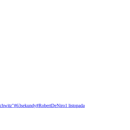
chwitz"
#63sekundy
#RobertDeNiro
1 listopada