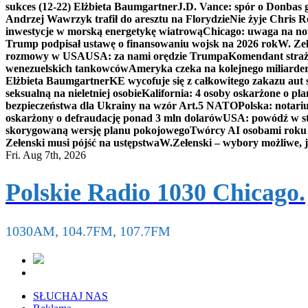
sukces (12-22) Elżbieta Baumgartner
J.D. Vance: spór o Donbas
Andrzej Wawrzyk trafił do aresztu na Florydzie
Nie żyje Chris R
inwestycje w morską energetykę wiatrową
Chicago: uwaga na now
Trump podpisał ustawę o finansowaniu wojsk na 2026 rok
W. Zeł
rozmowy w USA
USA: za nami orędzie Trumpa
Komendant straż
wenezuelskich tankowców
Ameryka czeka na kolejnego miliarder
Elżbieta Baumgartner
KE wycofuje się z całkowitego zakazu aut
seksualną na nieletniej osobie
Kalifornia: 4 osoby oskarżone o 
bezpieczeństwa dla Ukrainy na wzór Art.5 NATO
Polska: notari
oskarżony o defraudację ponad 3 mln dolarów
USA: powódź w s
skorygowaną wersję planu pokojowego
Twórcy AI osobami rok
Zełenski musi pójść na ustępstwa
W.Zełenski – wybory możliwe, j
Fri. Aug 7th, 2026
Polskie Radio 1030 Chicago.
1030AM, 104.7FM, 107.7FM
SŁUCHAJ NAS