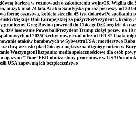
 główną barierą w rozmowach o zakończeniu wojny
26. Wigilia dl
ea, muzyk miał 74 lata.
Arabia Saudyjska po raz pierwszy od 30 la
ą formę oszustwa, kobieta straciła 45 tys. dolarów
Po spotkaniu 
enski dziękuje Unii Europejskiej za pożyczkę
Prezydent Ukrainy: 
y granicznej Greg Bovino powrócił do Chicago
Dziś orędzie do n
a, dziś losowanie Powerball
Prezydent Trump złożył pozew na 10
 spalinowych od 2035
Czechy: nowy rząd odrzucił ETS2 i pakt mig
planowanie ataków bombowych w Sylwestra
USA: morderstwo Roba Re
usze chcą wzrostu płac
Chicago: mężczyzna dźgnięty nożem w Burg
tanie Waszyngton
Hiszpania: media społecznościowe dla osób powyż
u magazynu “Time”
FED obniża stopy procentowe w USA
Poradnik
eśli USA zapewnią ich bezpieczeństwo