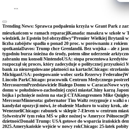
```
Trending News:
Sprawca podpalenia krzyża w Grant Park z zar
mieszkańcom w ramach reparacji
Kanada: masakra w szkole w Tu
wiedzieli, że Epstein był obrzydliwy”
Premier Wielkiej Brytanii w
liczba zabójstw spadła o ponad 20 proc. w porównaniu z rokiem 
spotkania
Davos: Trump chce Grenlandii. Bez wojska – ale z jas
tygodniu burza śnieżna do środy, potem silne uderzenie arktycz
zabraniu mu konsoli Nintendo
USA: stopa procentowa kredytów h
rozpoczął się proces, który zadecyduje o politycznej przyszłości
bank za nieuregulowane płatności na kartach
Chicago: strzelani
Michigan
USA: postępowanie wobec szefa Rezerwy Federalnej
W 
Lincoln Park
Chicago: pracownik Centrum Medycznego postrzel
Mercosurem
Przedstawiciele Białego Domu w Caracas
Nowe wyty
domu w południowo-zachodniej części miasta
Chiny karzą Japoni
bójka i pchnięcie nożem na stacji CTA
Kongresmen Mike Quigley b
Mercosur
Minnesota: gubernator Tim Waltz rezygnuje z walki o 
kandydat opozycji mówi, że obalenie Maduro to ważny krok, ale
Wenezueli
Chicago: rabunek w sklepie 7-Eleven w centrum miast
Sylwestra
W tym roku MŚ w piłce nożnej w Ameryce Północnej
P
dzietność
Donald Trump: USA gotowe do wsparcia irańskich de
2025.
Amerykańskie wejście w nowy rok
Chicago: 25-latek pobit