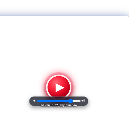
▶
🔈
🔊
Kliknij PLAY, aby słuchać