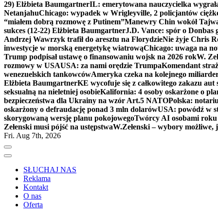
29) Elżbieta Baumgartner
IL: emerytowana nauczycielka wygrała 
Netanjahu
Chicago: wypadek w Wrigleyville, 2 policjantów cięż
“miałem dobrą rozmowę z Putinem”
Manewry Chin wokół Tajw
sukces (12-22) Elżbieta Baumgartner
J.D. Vance: spór o Donbas
Andrzej Wawrzyk trafił do aresztu na Florydzie
Nie żyje Chris R
inwestycje w morską energetykę wiatrową
Chicago: uwaga na now
Trump podpisał ustawę o finansowaniu wojsk na 2026 rok
W. Zeł
rozmowy w USA
USA: za nami orędzie Trumpa
Komendant straż
wenezuelskich tankowców
Ameryka czeka na kolejnego miliarder
Elżbieta Baumgartner
KE wycofuje się z całkowitego zakazu aut
seksualną na nieletniej osobie
Kalifornia: 4 osoby oskarżone o 
bezpieczeństwa dla Ukrainy na wzór Art.5 NATO
Polska: notari
oskarżony o defraudację ponad 3 mln dolarów
USA: powódź w s
skorygowaną wersję planu pokojowego
Twórcy AI osobami rok
Zełenski musi pójść na ustępstwa
W.Zełenski – wybory możliwe, j
Fri. Aug 7th, 2026
SŁUCHAJ NAS
Reklama
Kontakt
O nas
Oferta