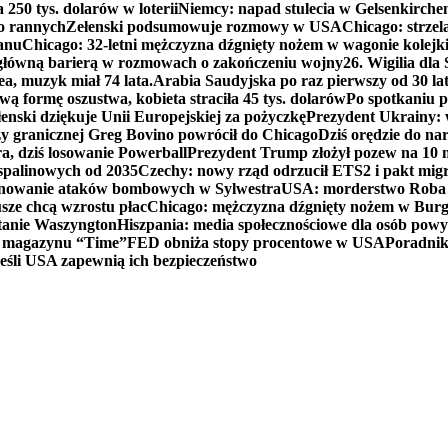
250 tys. dolarów w loterii
Niemcy: napad stulecia w Gelsenkirche
ko rannych
Zełenski podsumowuje rozmowy w USA
Chicago: strzel
anu
Chicago: 32-letni mężczyzna dźgnięty nożem w wagonie kolej
 główną barierą w rozmowach o zakończeniu wojny
26. Wigilia dl
ea, muzyk miał 74 lata.
Arabia Saudyjska po raz pierwszy od 30 la
ą formę oszustwa, kobieta straciła 45 tys. dolarów
Po spotkaniu 
enski dziękuje Unii Europejskiej za pożyczkę
Prezydent Ukrainy: 
y granicznej Greg Bovino powrócił do Chicago
Dziś orędzie do n
a, dziś losowanie Powerball
Prezydent Trump złożył pozew na 10
 spalinowych od 2035
Czechy: nowy rząd odrzucił ETS2 i pakt mig
planowanie ataków bombowych w Sylwestra
USA: morderstwo Roba Re
usze chcą wzrostu płac
Chicago: mężczyzna dźgnięty nożem w Burg
tanie Waszyngton
Hiszpania: media społecznościowe dla osób powyż
u magazynu “Time”
FED obniża stopy procentowe w USA
Poradnik
eśli USA zapewnią ich bezpieczeństwo