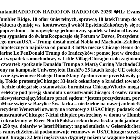
zutami
RADIOTON RADIOTON RADIOTON 2026! ❤️
IL: Evans
mbler Ridge. 10 ofiar śmiertelnych, sprawcą 18-latek
Trump do sz
yklucza dymisję ws. kontrowersji wokół Epsteina
Zakończyły się 
poprzednim – to największy jednoroczny spadek w historii
Davos: 
nym sygnałem do świata
Rozpoczęło się Forum w Davos, Prezydent
nego mrozu
USA – Trump dostał medal Nobla od Machado
„Zabiłem 
ipotecznych najniższa od ponad 3 lat
Na mecze Chicago Bears do 
 Marine Le Pen
Donald Trump do Irańczyków: pomoc jest w drodze
na i wypadek samochodowy w Little Village
Chicago: ciało zaginion
czwartek spotkanie Donalda Trumpa z Maríą Coriną Machado
Ch
ony na kampusie Uniwersytetu Rush
Po 25 latach kraje UE ostate
czne żywieniowe Białego Domu
Stany Zjednoczone przedstawiły p
ę, Tokio protestuje
Chicago: 33-latek oskarżony o kradzież towaró
ędzie ubiegał się o stanowisko burmistrza Chicago
Włochy mogą 
reelekcję pod presją skandalu z oszustwami
Chicago: 3 osoby rann
 niewystarczający
Maduro przed sądem: “jestem prezydentem, po
a
Msze święte w Bazylice Św. Jacka – niedzielne na naszej antenie!
rezydent Wenezueli otwarty na rozmowy z USA
Chiny: podatek o
monstrantów
Chicago: 7-letni chłopiec postrzelony w domu w Hum
y i okradziony w River North
Polska: rekordowa liczba policjantów
250 tys. dolarów w loterii
Niemcy: napad stulecia w Gelsenkirche
ko rannych
Zełenski podsumowuje rozmowy w USA
Chicago: strzel
anu
Chicago: 32-letni mężczyzna dźgnięty nożem w wagonie kolej