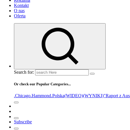
Reklama
Kontakt
O nas
Oferta
Search for:
Or check our Popular Categories...
.Chicago
.Hammond
.Polska
(WIDEO)
(WYNIKI)
"Raport z Aus
Subscribe