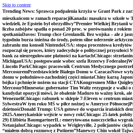
Skip to content
Trending News:
Sprawca podpalenia krzyża w Grant Park z zar
mieszkańcom w ramach reparacji
Kanada: masakra w szkole w Tu
wiedzieli, że Epstein był obrzydliwy”
Premier Wielkiej Brytanii w
liczba zabójstw spadła o ponad 20 proc. w porównaniu z rokiem 
spotkania
Davos: Trump chce Grenlandii. Bez wojska – ale z jas
tygodniu burza śnieżna do środy, potem silne uderzenie arktycz
zabraniu mu konsoli Nintendo
USA: stopa procentowa kredytów h
rozpoczął się proces, który zadecyduje o politycznej przyszłości
bank za nieuregulowane płatności na kartach
Chicago: strzelani
Michigan
USA: postępowanie wobec szefa Rezerwy Federalnej
W 
Lincoln Park
Chicago: pracownik Centrum Medycznego postrzel
Mercosurem
Przedstawiciele Białego Domu w Caracas
Nowe wyty
domu w południowo-zachodniej części miasta
Chiny karzą Japoni
bójka i pchnięcie nożem na stacji CTA
Kongresmen Mike Quigley b
Mercosur
Minnesota: gubernator Tim Waltz rezygnuje z walki o 
kandydat opozycji mówi, że obalenie Maduro to ważny krok, ale
Wenezueli
Chicago: rabunek w sklepie 7-Eleven w centrum miast
Sylwestra
W tym roku MŚ w piłce nożnej w Ameryce Północnej
P
dzietność
Donald Trump: USA gotowe do wsparcia irańskich de
2025.
Amerykańskie wejście w nowy rok
Chicago: 25-latek pobit
29) Elżbieta Baumgartner
IL: emerytowana nauczycielka wygrała 
Netanjahu
Chicago: wypadek w Wrigleyville, 2 policjantów cięż
“miałem dobrą rozmowę z Putinem”
Manewry Chin wokół Tajw