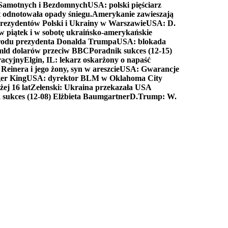
a Samotnych i Bezdomnych
USA: polski pięściarz
t odnotowała opady śniegu.
Amerykanie zawieszają
prezydentów Polski i Ukrainy w Warszawie
USA: D.
w piątek i w sobotę ukraińsko-amerykańskie
arodu prezydenta Donalda Trumpa
USA: blokada
 mld dolarów przeciw BBC
Poradnik sukces (12-15)
racyjny
Elgin, IL: lekarz oskarżony o napaść
inera i jego żony, syn w areszcie
USA: Gwarancje
er King
USA: dyrektor BLM w Oklahoma City
ej 16 lat
Zełenski: Ukraina przekazała USA
 sukces (12-08) Elżbieta Baumgartner
D.Trump: W.