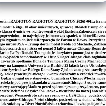
zutami
RADIOTON RADIOTON RADIOTON 2026! ❤️
IL: Evans
mbler Ridge. 10 ofiar śmiertelnych, sprawcą 18-latek
Trump do sz
yklucza dymisję ws. kontrowersji wokół Epsteina
Zakończyły się 
poprzednim – to największy jednoroczny spadek w historii
Davos: 
nym sygnałem do świata
Rozpoczęło się Forum w Davos, Prezydent
nego mrozu
USA – Trump dostał medal Nobla od Machado
„Zabiłem 
ipotecznych najniższa od ponad 3 lat
Na mecze Chicago Bears do 
 Marine Le Pen
Donald Trump do Irańczyków: pomoc jest w drodze
na i wypadek samochodowy w Little Village
Chicago: ciało zaginion
czwartek spotkanie Donalda Trumpa z Maríą Coriną Machado
Ch
ony na kampusie Uniwersytetu Rush
Po 25 latach kraje UE ostate
czne żywieniowe Białego Domu
Stany Zjednoczone przedstawiły p
ę, Tokio protestuje
Chicago: 33-latek oskarżony o kradzież towaró
ędzie ubiegał się o stanowisko burmistrza Chicago
Włochy mogą 
reelekcję pod presją skandalu z oszustwami
Chicago: 3 osoby rann
 niewystarczający
Maduro przed sądem: “jestem prezydentem, po
a
Msze święte w Bazylice Św. Jacka – niedzielne na naszej antenie!
rezydent Wenezueli otwarty na rozmowy z USA
Chiny: podatek o
monstrantów
Chicago: 7-letni chłopiec postrzelony w domu w Hum
y i okradziony w River North
Polska: rekordowa liczba policjantów