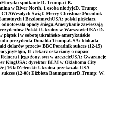
n
Floryda: spotkanie D. Trumpa i B.
anina w River North, 1 osoba nie żyje
D. Trump:
ki CTA
Wesołych Świąt! Merry Christmas!
Poradnik
a Samotnych i Bezdomnych
USA: polski pięściarz
t odnotowała opady śniegu.
Amerykanie zawieszają
prezydentów Polski i Ukrainy w Warszawie
USA: D.
w piątek i w sobotę ukraińsko-amerykańskie
arodu prezydenta Donalda Trumpa
USA: blokada
 mld dolarów przeciw BBC
Poradnik sukces (12-15)
racyjny
Elgin, IL: lekarz oskarżony o napaść
inera i jego żony, syn w areszcie
USA: Gwarancje
er King
USA: dyrektor BLM w Oklahoma City
ej 16 lat
Zełenski: Ukraina przekazała USA
 sukces (12-08) Elżbieta Baumgartner
D.Trump: W.