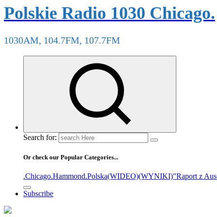
Polskie Radio 1030 Chicago.
1030AM, 104.7FM, 107.7FM
Search for:
Or check our Popular Categories...
.Chicago
.Hammond
.Polska
(WIDEO)
(WYNIKI)
"Raport z Aus
Subscribe