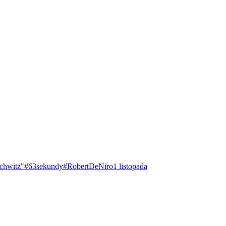
chwitz"
#63sekundy
#RobertDeNiro
1 listopada