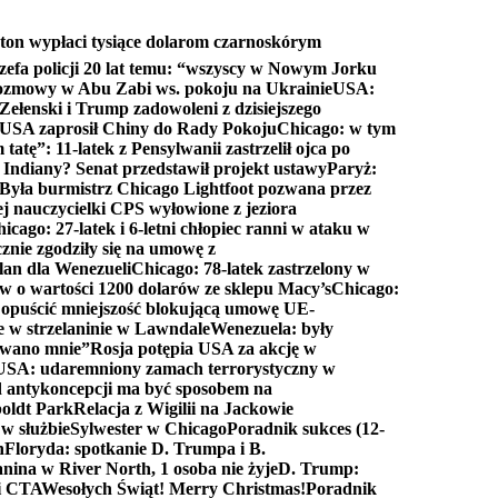
ton wypłaci tysiące dolarom czarnoskórym
efa policji 20 lat temu: “wszyscy w Nowym Jorku
rozmowy w Abu Zabi ws. pokoju na Ukrainie
USA:
Zełenski i Trump zadowoleni z dzisiejszego
 USA zaprosił Chiny do Rady Pokoju
Chicago: w tym
tatę”: 11-latek z Pensylwanii zastrzelił ojca po
Indiany? Senat przedstawił projekt ustawy
Paryż:
Była burmistrz Chicago Lightfoot pozwana przez
ej nauczycielki CPS wyłowione z jeziora
icago: 27-latek i 6-letni chłopiec ranni w ataku w
cznie zgodziły się na umowę z
lan dla Wenezueli
Chicago: 78-latek zastrzelony w
w o wartości 1200 dolarów ze sklepu Macy’s
Chicago:
opuścić mniejszość blokującą umowę UE-
e w strzelaninie w Lawndale
Wenezuela: były
rwano mnie”
Rosja potępia USA za akcję w
USA: udaremniony zamach terrorystyczny w
d antykoncepcji ma być sposobem na
boldt Park
Relacja z Wigilii na Jackowie
 w służbie
Sylwester w Chicago
Poradnik sukces (12-
n
Floryda: spotkanie D. Trumpa i B.
anina w River North, 1 osoba nie żyje
D. Trump:
ki CTA
Wesołych Świąt! Merry Christmas!
Poradnik