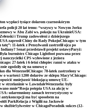
ton wypłaci tysiące dolarom czarnoskórym
efa policji 20 lat temu: “wszyscy w Nowym Jorku
rozmowy w Abu Zabi ws. pokoju na Ukrainie
USA:
Zełenski i Trump zadowoleni z dzisiejszego
 USA zaprosił Chiny do Rady Pokoju
Chicago: w tym
tatę”: 11-latek z Pensylwanii zastrzelił ojca po
Indiany? Senat przedstawił projekt ustawy
Paryż:
Była burmistrz Chicago Lightfoot pozwana przez
ej nauczycielki CPS wyłowione z jeziora
icago: 27-latek i 6-letni chłopiec ranni w ataku w
cznie zgodziły się na umowę z
lan dla Wenezueli
Chicago: 78-latek zastrzelony w
w o wartości 1200 dolarów ze sklepu Macy’s
Chicago:
opuścić mniejszość blokującą umowę UE-
e w strzelaninie w Lawndale
Wenezuela: były
rwano mnie”
Rosja potępia USA za akcję w
USA: udaremniony zamach terrorystyczny w
d antykoncepcji ma być sposobem na
boldt Park
Relacja z Wigilii na Jackowie
 w służbie
Sylwester w Chicago
Poradnik sukces (12-