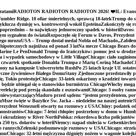
zutami
RADIOTON RADIOTON RADIOTON 2026! ❤️
IL: Evans
mbler Ridge. 10 ofiar śmiertelnych, sprawcą 18-latek
Trump do sz
yklucza dymisję ws. kontrowersji wokół Epsteina
Zakończyły się 
poprzednim – to największy jednoroczny spadek w historii
Davos: 
nym sygnałem do świata
Rozpoczęło się Forum w Davos, Prezydent
nego mrozu
USA – Trump dostał medal Nobla od Machado
„Zabiłem 
ipotecznych najniższa od ponad 3 lat
Na mecze Chicago Bears do 
 Marine Le Pen
Donald Trump do Irańczyków: pomoc jest w drodze
na i wypadek samochodowy w Little Village
Chicago: ciało zaginion
czwartek spotkanie Donalda Trumpa z Maríą Coriną Machado
Ch
ony na kampusie Uniwersytetu Rush
Po 25 latach kraje UE ostate
czne żywieniowe Białego Domu
Stany Zjednoczone przedstawiły p
ę, Tokio protestuje
Chicago: 33-latek oskarżony o kradzież towaró
ędzie ubiegał się o stanowisko burmistrza Chicago
Włochy mogą 
reelekcję pod presją skandalu z oszustwami
Chicago: 3 osoby rann
 niewystarczający
Maduro przed sądem: “jestem prezydentem, po
a
Msze święte w Bazylice Św. Jacka – niedzielne na naszej antenie!
rezydent Wenezueli otwarty na rozmowy z USA
Chiny: podatek o
monstrantów
Chicago: 7-letni chłopiec postrzelony w domu w Hum
y i okradziony w River North
Polska: rekordowa liczba policjantów
250 tys. dolarów w loterii
Niemcy: napad stulecia w Gelsenkirche
ko rannych
Zełenski podsumowuje rozmowy w USA
Chicago: strzel
anu
Chicago: 32-letni mężczyzna dźgnięty nożem w wagonie kolej