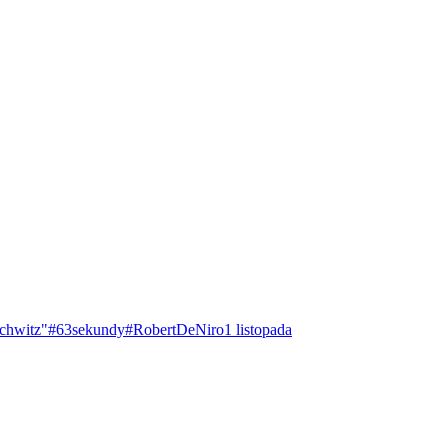
chwitz"
#63sekundy
#RobertDeNiro
1 listopada