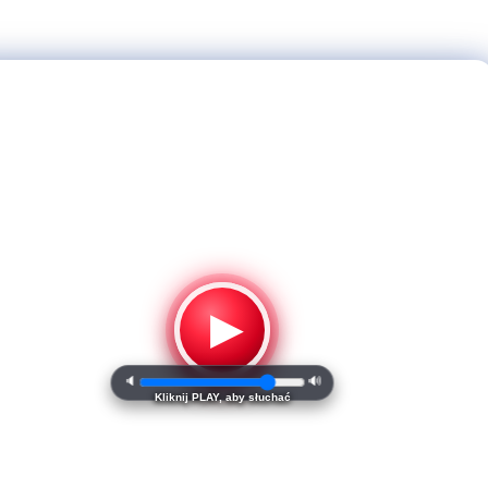
▶
🔈
🔊
Kliknij PLAY, aby słuchać