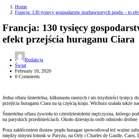
Home
Francja: 130 tysięcy gospodarstw pozbawionych prądu – to efe
Francja: 130 tysięcy gospodars
efekt przejścia huraganu Ciara
Redakcja
Świat
February 10, 2020
0 Comments
Jedna ofiara śmiertelna, kilkunastu rannych i sto trzydzieści tysię
przejścia huraganu Ciara na tą częścią kraju. Wichura szalała także n
Śmiertelna ofiara żywiołu to czterdziestoletni mężczyzna, którego po
na paryskich przedmieściach. Około dziesięciu osób odniosło drobne
Poza zakłóceniem dostaw prądu huragan spowodował też ważne zabu
między innymi lotnisk w Paryżu, na Orly i Charles de Gaulle, Caen, L