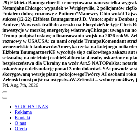
29) Elżbieta Baumgartner
IL: emerytowana nauczycielka wygrała 
Netanjahu
Chicago: wypadek w Wrigleyville, 2 policjantów cięż
“miałem dobrą rozmowę z Putinem”
Manewry Chin wokół Tajw
sukces (12-22) Elżbieta Baumgartner
J.D. Vance: spór o Donbas
Andrzej Wawrzyk trafił do aresztu na Florydzie
Nie żyje Chris R
inwestycje w morską energetykę wiatrową
Chicago: uwaga na now
Trump podpisał ustawę o finansowaniu wojsk na 2026 rok
W. Zeł
rozmowy w USA
USA: za nami orędzie Trumpa
Komendant straż
wenezuelskich tankowców
Ameryka czeka na kolejnego miliarder
Elżbieta Baumgartner
KE wycofuje się z całkowitego zakazu aut
seksualną na nieletniej osobie
Kalifornia: 4 osoby oskarżone o 
bezpieczeństwa dla Ukrainy na wzór Art.5 NATO
Polska: notari
oskarżony o defraudację ponad 3 mln dolarów
USA: powódź w s
skorygowaną wersję planu pokojowego
Twórcy AI osobami rok
Zełenski musi pójść na ustępstwa
W.Zełenski – wybory możliwe, j
Fri. Aug 7th, 2026
SŁUCHAJ NAS
Reklama
Kontakt
O nas
Oferta