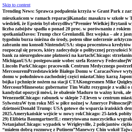
Skip to content
Trending News:
Sprawca podpalenia krzyża w Grant Park z zar
mieszkańcom w ramach reparacji
Kanada: masakra w szkole w Tu
wiedzieli, że Epstein był obrzydliwy”
Premier Wielkiej Brytanii w
liczba zabójstw spadła o ponad 20 proc. w porównaniu z rokiem 
spotkania
Davos: Trump chce Grenlandii. Bez wojska – ale z jas
tygodniu burza śnieżna do środy, potem silne uderzenie arktycz
zabraniu mu konsoli Nintendo
USA: stopa procentowa kredytów h
rozpoczął się proces, który zadecyduje o politycznej przyszłości
bank za nieuregulowane płatności na kartach
Chicago: strzelani
Michigan
USA: postępowanie wobec szefa Rezerwy Federalnej
W 
Lincoln Park
Chicago: pracownik Centrum Medycznego postrzel
Mercosurem
Przedstawiciele Białego Domu w Caracas
Nowe wyty
domu w południowo-zachodniej części miasta
Chiny karzą Japoni
bójka i pchnięcie nożem na stacji CTA
Kongresmen Mike Quigley b
Mercosur
Minnesota: gubernator Tim Waltz rezygnuje z walki o 
kandydat opozycji mówi, że obalenie Maduro to ważny krok, ale
Wenezueli
Chicago: rabunek w sklepie 7-Eleven w centrum miast
Sylwestra
W tym roku MŚ w piłce nożnej w Ameryce Północnej
P
dzietność
Donald Trump: USA gotowe do wsparcia irańskich de
2025.
Amerykańskie wejście w nowy rok
Chicago: 25-latek pobit
29) Elżbieta Baumgartner
IL: emerytowana nauczycielka wygrała 
Netanjahu
Chicago: wypadek w Wrigleyville, 2 policjantów cięż
“miałem dobrą rozmowę z Putinem”
Manewry Chin wokół Tajw