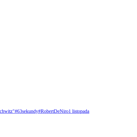
chwitz"
#63sekundy
#RobertDeNiro
1 listopada