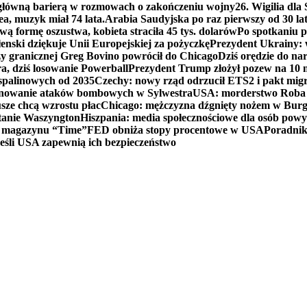
 główną barierą w rozmowach o zakończeniu wojny
26. Wigilia dl
ea, muzyk miał 74 lata.
Arabia Saudyjska po raz pierwszy od 30 la
ą formę oszustwa, kobieta straciła 45 tys. dolarów
Po spotkaniu 
enski dziękuje Unii Europejskiej za pożyczkę
Prezydent Ukrainy: 
y granicznej Greg Bovino powrócił do Chicago
Dziś orędzie do n
a, dziś losowanie Powerball
Prezydent Trump złożył pozew na 10
 spalinowych od 2035
Czechy: nowy rząd odrzucił ETS2 i pakt mig
planowanie ataków bombowych w Sylwestra
USA: morderstwo Roba Re
usze chcą wzrostu płac
Chicago: mężczyzna dźgnięty nożem w Burg
tanie Waszyngton
Hiszpania: media społecznościowe dla osób powyż
u magazynu “Time”
FED obniża stopy procentowe w USA
Poradnik
eśli USA zapewnią ich bezpieczeństwo