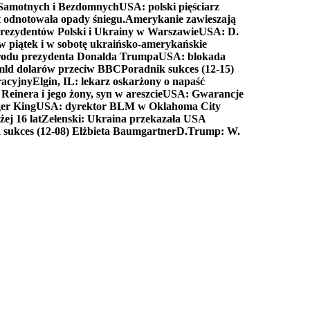
a Samotnych i Bezdomnych
USA: polski pięściarz
t odnotowała opady śniegu.
Amerykanie zawieszają
prezydentów Polski i Ukrainy w Warszawie
USA: D.
w piątek i w sobotę ukraińsko-amerykańskie
arodu prezydenta Donalda Trumpa
USA: blokada
 mld dolarów przeciw BBC
Poradnik sukces (12-15)
racyjny
Elgin, IL: lekarz oskarżony o napaść
inera i jego żony, syn w areszcie
USA: Gwarancje
er King
USA: dyrektor BLM w Oklahoma City
ej 16 lat
Zełenski: Ukraina przekazała USA
 sukces (12-08) Elżbieta Baumgartner
D.Trump: W.