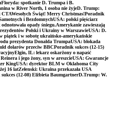
n
Floryda: spotkanie D. Trumpa i B.
anina w River North, 1 osoba nie żyje
D. Trump:
ki CTA
Wesołych Świąt! Merry Christmas!
Poradnik
a Samotnych i Bezdomnych
USA: polski pięściarz
t odnotowała opady śniegu.
Amerykanie zawieszają
prezydentów Polski i Ukrainy w Warszawie
USA: D.
w piątek i w sobotę ukraińsko-amerykańskie
arodu prezydenta Donalda Trumpa
USA: blokada
 mld dolarów przeciw BBC
Poradnik sukces (12-15)
racyjny
Elgin, IL: lekarz oskarżony o napaść
inera i jego żony, syn w areszcie
USA: Gwarancje
er King
USA: dyrektor BLM w Oklahoma City
ej 16 lat
Zełenski: Ukraina przekazała USA
 sukces (12-08) Elżbieta Baumgartner
D.Trump: W.