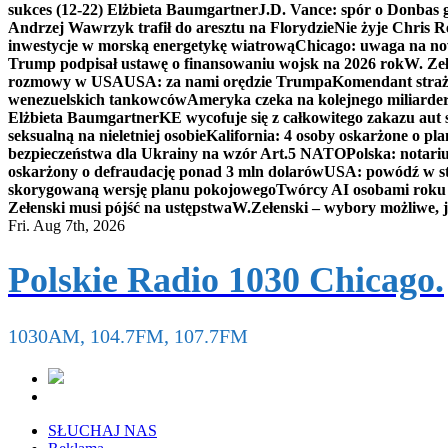
sukces (12-22) Elżbieta Baumgartner
J.D. Vance: spór o Donbas
Andrzej Wawrzyk trafił do aresztu na Florydzie
Nie żyje Chris R
inwestycje w morską energetykę wiatrową
Chicago: uwaga na now
Trump podpisał ustawę o finansowaniu wojsk na 2026 rok
W. Zeł
rozmowy w USA
USA: za nami orędzie Trumpa
Komendant straż
wenezuelskich tankowców
Ameryka czeka na kolejnego miliarder
Elżbieta Baumgartner
KE wycofuje się z całkowitego zakazu aut
seksualną na nieletniej osobie
Kalifornia: 4 osoby oskarżone o 
bezpieczeństwa dla Ukrainy na wzór Art.5 NATO
Polska: notari
oskarżony o defraudację ponad 3 mln dolarów
USA: powódź w s
skorygowaną wersję planu pokojowego
Twórcy AI osobami rok
Zełenski musi pójść na ustępstwa
W.Zełenski – wybory możliwe, j
Fri. Aug 7th, 2026
Polskie Radio 1030 Chicago.
1030AM, 104.7FM, 107.7FM
SŁUCHAJ NAS