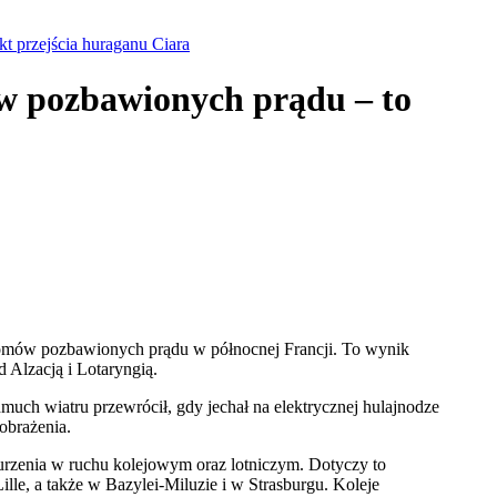
kt przejścia huraganu Ciara
tw pozbawionych prądu – to
cy domów pozbawionych prądu w północnej Francji. To wynik
ad Alzacją i Lotaryngią.
dmuch wiatru przewrócił, gdy jechał na elektrycznej hulajnodze
 obrażenia.
rzenia w ruchu kolejowym oraz lotniczym. Dotyczy to
ille, a także w Bazylei-Miluzie i w Strasburgu. Koleje