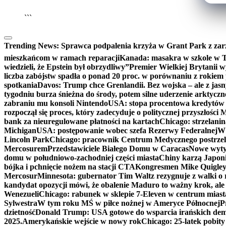
```
Trending News:
Sprawca podpalenia krzyża w Grant Park z zar
mieszkańcom w ramach reparacji
Kanada: masakra w szkole w Tu
wiedzieli, że Epstein był obrzydliwy”
Premier Wielkiej Brytanii w
liczba zabójstw spadła o ponad 20 proc. w porównaniu z rokiem 
spotkania
Davos: Trump chce Grenlandii. Bez wojska – ale z jas
tygodniu burza śnieżna do środy, potem silne uderzenie arktycz
zabraniu mu konsoli Nintendo
USA: stopa procentowa kredytów h
rozpoczął się proces, który zadecyduje o politycznej przyszłości
bank za nieuregulowane płatności na kartach
Chicago: strzelani
Michigan
USA: postępowanie wobec szefa Rezerwy Federalnej
W 
Lincoln Park
Chicago: pracownik Centrum Medycznego postrzel
Mercosurem
Przedstawiciele Białego Domu w Caracas
Nowe wyty
domu w południowo-zachodniej części miasta
Chiny karzą Japoni
bójka i pchnięcie nożem na stacji CTA
Kongresmen Mike Quigley b
Mercosur
Minnesota: gubernator Tim Waltz rezygnuje z walki o 
kandydat opozycji mówi, że obalenie Maduro to ważny krok, ale
Wenezueli
Chicago: rabunek w sklepie 7-Eleven w centrum miast
Sylwestra
W tym roku MŚ w piłce nożnej w Ameryce Północnej
P
dzietność
Donald Trump: USA gotowe do wsparcia irańskich de
2025.
Amerykańskie wejście w nowy rok
Chicago: 25-latek pobit