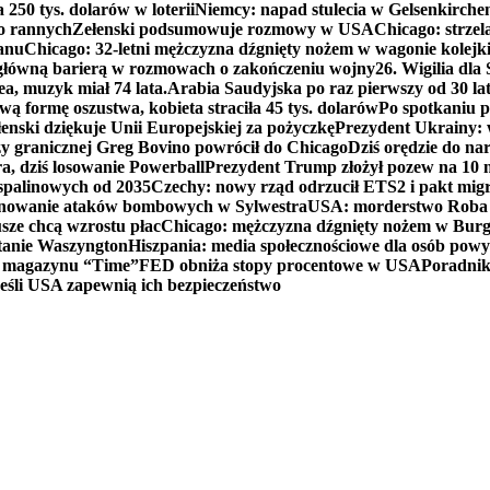
250 tys. dolarów w loterii
Niemcy: napad stulecia w Gelsenkirche
ko rannych
Zełenski podsumowuje rozmowy w USA
Chicago: strzel
anu
Chicago: 32-letni mężczyzna dźgnięty nożem w wagonie kolej
 główną barierą w rozmowach o zakończeniu wojny
26. Wigilia dl
ea, muzyk miał 74 lata.
Arabia Saudyjska po raz pierwszy od 30 la
ą formę oszustwa, kobieta straciła 45 tys. dolarów
Po spotkaniu 
enski dziękuje Unii Europejskiej za pożyczkę
Prezydent Ukrainy: 
y granicznej Greg Bovino powrócił do Chicago
Dziś orędzie do n
a, dziś losowanie Powerball
Prezydent Trump złożył pozew na 10
 spalinowych od 2035
Czechy: nowy rząd odrzucił ETS2 i pakt mig
planowanie ataków bombowych w Sylwestra
USA: morderstwo Roba Re
usze chcą wzrostu płac
Chicago: mężczyzna dźgnięty nożem w Burg
tanie Waszyngton
Hiszpania: media społecznościowe dla osób powyż
u magazynu “Time”
FED obniża stopy procentowe w USA
Poradnik
eśli USA zapewnią ich bezpieczeństwo