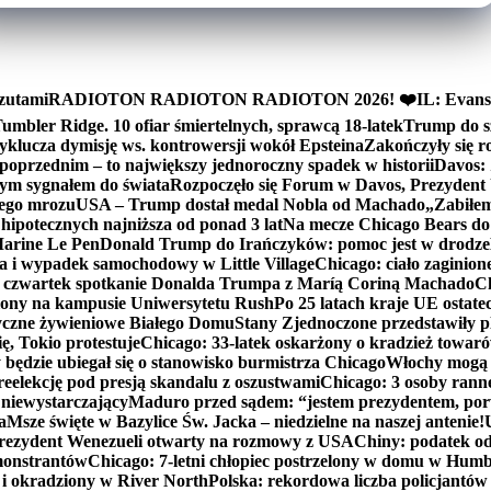
zutami
RADIOTON RADIOTON RADIOTON 2026! ❤️
IL: Evans
mbler Ridge. 10 ofiar śmiertelnych, sprawcą 18-latek
Trump do sz
yklucza dymisję ws. kontrowersji wokół Epsteina
Zakończyły się 
poprzednim – to największy jednoroczny spadek w historii
Davos: 
nym sygnałem do świata
Rozpoczęło się Forum w Davos, Prezydent
nego mrozu
USA – Trump dostał medal Nobla od Machado
„Zabiłem 
ipotecznych najniższa od ponad 3 lat
Na mecze Chicago Bears do 
 Marine Le Pen
Donald Trump do Irańczyków: pomoc jest w drodze
na i wypadek samochodowy w Little Village
Chicago: ciało zaginion
czwartek spotkanie Donalda Trumpa z Maríą Coriną Machado
Ch
ony na kampusie Uniwersytetu Rush
Po 25 latach kraje UE ostate
czne żywieniowe Białego Domu
Stany Zjednoczone przedstawiły p
ę, Tokio protestuje
Chicago: 33-latek oskarżony o kradzież towaró
ędzie ubiegał się o stanowisko burmistrza Chicago
Włochy mogą 
reelekcję pod presją skandalu z oszustwami
Chicago: 3 osoby rann
 niewystarczający
Maduro przed sądem: “jestem prezydentem, po
a
Msze święte w Bazylice Św. Jacka – niedzielne na naszej antenie!
rezydent Wenezueli otwarty na rozmowy z USA
Chiny: podatek o
monstrantów
Chicago: 7-letni chłopiec postrzelony w domu w Hum
y i okradziony w River North
Polska: rekordowa liczba policjantów