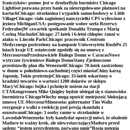
Irańczyków: pomoc jest w drodze
Była burmistrz Chicago
Lightfoot pozwana przez bank za nieuregulowane płatności na
kartach
Chicago: strzelanina i wypadek samochodowy w Little
Village
Chicago: ciało zaginionej nauczycielki CPS wyłowione z
jeziora Michigan
USA: postępowanie wobec szefa Rezerwy
Federalnej
W czwartek spotkanie Donalda Trumpa z Maríą
Coriną Machado
Chicago: 27-latek i 6-letni chłopiec ranni w
ataku w Lincoln Park
Chicago: pracownik Centrum
Medycznego postrzelony na kampusie Uniwersytetu Rush
Po 25
latach kraje UE ostatecznie zgodziły się na umowę z
Mercosurem
Przedstawiciele Białego Domu w Caracas
Nowe
wytyczne żywieniowe Białego Domu
Stany Zjednoczone
przedstawiły plan dla Wenezueli
Chicago: 78-latek zastrzelony
w domu w południowo-zachodniej części miasta
Chiny karzą
Japonię, Tokio protestuje
Chicago: 33-latek oskarżony o
kradzież towarów o wartości 1200 dolarów ze sklepu
Macy’s
Chicago: bójka i pchnięcie nożem na stacji
CTA
Kongresmen Mike Quigley będzie ubiegał się o stanowisko
burmistrza Chicago
Włochy mogą opuścić mniejszość blokującą
umowę UE-Mercosur
Minnesota: gubernator Tim Waltz
rezygnuje z walki o reelekcję pod presją skandalu z
oszustwami
Chicago: 3 osoby ranne w strzelaninie w
Lawndale
Wenezuela: były kandydat opozycji mówi, że obalenie
Maduro to ważny krok, ale niewystarczający
Maduro przed
sądem: “jestem prezydentem, porwano mnie”
Rosja potępia