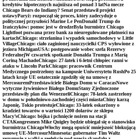
kredytów hipotecznych najniższa od ponad 3 lat
Na mecze
Chicago Bears do Indiany? Senat przedstawił projekt
ustawy
Paryż: rozpoczął się proces, który zadecyduje o
politycznej przyszłości Marine Le Pen
Donald Trump do
Irańczyków: pomoc jest w drodze
Była burmistrz Chicago
Lightfoot pozwana przez bank za nieuregulowane płatności na
kartach
Chicago: strzelanina i wypadek samochodowy w Little
Village
Chicago: ciało zaginionej nauczycielki CPS wyłowione z
jeziora Michigan
USA: postępowanie wobec szefa Rezerwy
Federalnej
W czwartek spotkanie Donalda Trumpa z Maríą
Coriną Machado
Chicago: 27-latek i 6-letni chłopiec ranni w
ataku w Lincoln Park
Chicago: pracownik Centrum
Medycznego postrzelony na kampusie Uniwersytetu Rush
Po 25
latach kraje UE ostatecznie zgodziły się na umowę z
Mercosurem
Przedstawiciele Białego Domu w Caracas
Nowe
wytyczne żywieniowe Białego Domu
Stany Zjednoczone
przedstawiły plan dla Wenezueli
Chicago: 78-latek zastrzelony
w domu w południowo-zachodniej części miasta
Chiny karzą
Japonię, Tokio protestuje
Chicago: 33-latek oskarżony o
kradzież towarów o wartości 1200 dolarów ze sklepu
Macy’s
Chicago: bójka i pchnięcie nożem na stacji
CTA
Kongresmen Mike Quigley będzie ubiegał się o stanowisko
burmistrza Chicago
Włochy mogą opuścić mniejszość blokującą
umowę UE-Mercosur
Minnesota: gubernator Tim Waltz
rezygnuje z walki o reelekcję pod presją skandalu z