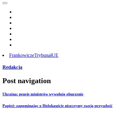
Frankowicze
Trybunał
UE
Redakcja
Post navigation
Ukraina: pensje ministrów wywołują oburzenie
Papież: zapominając o Holokauście niszczymy swoją przyszłość