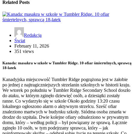
Related Posts
Redakcja
Świat
February 11, 2026
351 views
Kanada: masakra w szkole w Tumbler Ridge. 10 ofiar śmiertelnych, sprawcą
18-latek
Kanadyjska miejscowość Tumbler Ridge pogrążona jest w żałobie
po jednej z najtragiczniejszych strzelanin szkolnych w historii kraju.
We wtorek po południu w Tumbler Ridge Secondary School doszło
do ataku, w którym zginęło dziewięć osób, a dziesiątki zostały
ranne. Co wydarzyło się w szkole Około godziny 13:20 czasu
lokalnego ogłoszono alarm o aktywnym strzelcu. Sześć ofiar
znaleziono martwych w budynku szkoły. Siódma osoba zmarła w
drodze do szpitala. Dwie kolejne ofiary odnaleziono w prywatnym
domu, który – według policji – był powiązany ze sprawą. Łącznie
zginęło 10 osób, w tym podejrzany sprawca, który – jak
poinformowały służby – odebrał sobie życie na terenie szkoły. Co