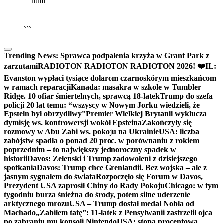
```html
▶
Kliknij PLAY, aby słuchać
🔈
🔊
```
Trending News:
Sprawca podpalenia krzyża w Grant Park z
zarzutami
RADIOTON RADIOTON RADIOTON 2026! ❤️
IL:
Evanston wypłaci tysiące dolarom czarnoskórym mieszkańcom
w ramach reparacji
Kanada: masakra w szkole w Tumbler
Ridge. 10 ofiar śmiertelnych, sprawcą 18-latek
Trump do szefa
policji 20 lat temu: “wszyscy w Nowym Jorku wiedzieli, że
Epstein był obrzydliwy”
Premier Wielkiej Brytanii wyklucza
dymisję ws. kontrowersji wokół Epsteina
Zakończyły się
rozmowy w Abu Zabi ws. pokoju na Ukrainie
USA: liczba
zabójstw spadła o ponad 20 proc. w porównaniu z rokiem
poprzednim – to największy jednoroczny spadek w
historii
Davos: Zełenski i Trump zadowoleni z dzisiejszego
spotkania
Davos: Trump chce Grenlandii. Bez wojska – ale z
jasnym sygnałem do świata
Rozpoczęło się Forum w Davos,
Prezydent USA zaprosił Chiny do Rady Pokoju
Chicago: w tym
tygodniu burza śnieżna do środy, potem silne uderzenie
arktycznego mrozu
USA – Trump dostał medal Nobla od
Machado
„Zabiłem tatę”: 11-latek z Pensylwanii zastrzelił ojca
po zabraniu mu konsoli Nintendo
USA: stopa procentowa