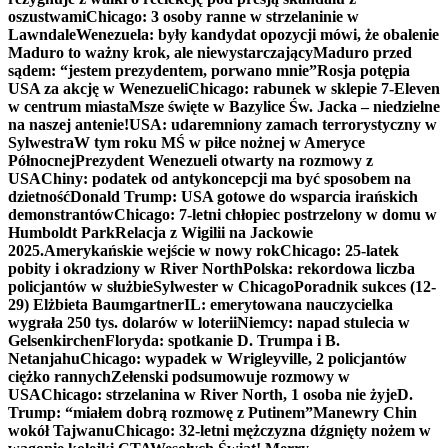
oszustwami
Chicago: 3 osoby ranne w strzelaninie w
Lawndale
Wenezuela: były kandydat opozycji mówi, że obalenie
Maduro to ważny krok, ale niewystarczający
Maduro przed
sądem: “jestem prezydentem, porwano mnie”
Rosja potępia
USA za akcję w Wenezueli
Chicago: rabunek w sklepie 7-Eleven
w centrum miasta
Msze święte w Bazylice Św. Jacka – niedzielne
na naszej antenie!
USA: udaremniony zamach terrorystyczny w
Sylwestra
W tym roku MŚ w piłce nożnej w Ameryce
Północnej
Prezydent Wenezueli otwarty na rozmowy z
USA
Chiny: podatek od antykoncepcji ma być sposobem na
dzietność
Donald Trump: USA gotowe do wsparcia irańskich
demonstrantów
Chicago: 7-letni chłopiec postrzelony w domu w
Humboldt Park
Relacja z Wigilii na Jackowie
2025.
Amerykańskie wejście w nowy rok
Chicago: 25-latek
pobity i okradziony w River North
Polska: rekordowa liczba
policjantów w służbie
Sylwester w Chicago
Poradnik sukces (12-
29) Elżbieta Baumgartner
IL: emerytowana nauczycielka
wygrała 250 tys. dolarów w loterii
Niemcy: napad stulecia w
Gelsenkirchen
Floryda: spotkanie D. Trumpa i B.
Netanjahu
Chicago: wypadek w Wrigleyville, 2 policjantów
ciężko rannych
Zełenski podsumowuje rozmowy w
USA
Chicago: strzelanina w River North, 1 osoba nie żyje
D.
Trump: “miałem dobrą rozmowę z Putinem”
Manewry Chin
wokół Tajwanu
Chicago: 32-letni mężczyzna dźgnięty nożem w