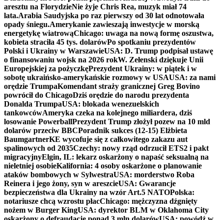
aresztu na Florydzie
Nie żyje Chris Rea, muzyk miał 74
lata.
Arabia Saudyjska po raz pierwszy od 30 lat odnotowała
opady śniegu.
Amerykanie zawieszają inwestycje w morską
energetykę wiatrową
Chicago: uwaga na nową formę oszustwa,
kobieta straciła 45 tys. dolarów
Po spotkaniu prezydentów
Polski i Ukrainy w Warszawie
USA: D. Trump podpisał ustawę
o finansowaniu wojsk na 2026 rok
W. Zełenski dziękuje Unii
Europejskiej za pożyczkę
Prezydent Ukrainy: w piątek i w
sobotę ukraińsko-amerykańskie rozmowy w USA
USA: za nami
orędzie Trumpa
Komendant straży granicznej Greg Bovino
powrócił do Chicago
Dziś orędzie do narodu prezydenta
Donalda Trumpa
USA: blokada wenezuelskich
tankowców
Ameryka czeka na kolejnego miliardera, dziś
losowanie Powerball
Prezydent Trump złożył pozew na 10 mld
dolarów przeciw BBC
Poradnik sukces (12-15) Elżbieta
Baumgartner
KE wycofuje się z całkowitego zakazu aut
spalinowych od 2035
Czechy: nowy rząd odrzucił ETS2 i pakt
migracyjny
Elgin, IL: lekarz oskarżony o napaść seksualną na
nieletniej osobie
Kalifornia: 4 osoby oskarżone o planowanie
ataków bombowych w Sylwestra
USA: morderstwo Roba
Reinera i jego żony, syn w areszcie
USA: Gwarancje
bezpieczeństwa dla Ukrainy na wzór Art.5 NATO
Polska:
notariusze chcą wzrostu płac
Chicago: mężczyzna dźgnięty
nożem w Burger King
USA: dyrektor BLM w Oklahoma City
oskarżony o defraudację ponad 3 mln dolarów
USA: powódź w