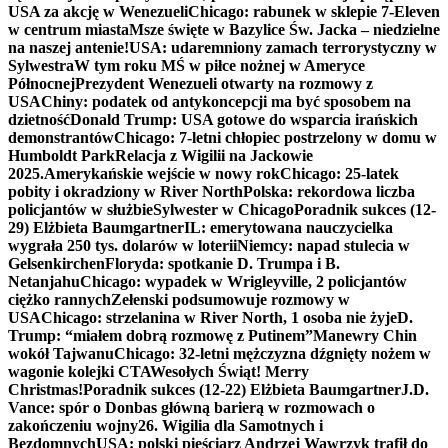
USA za akcję w Wenezueli
Chicago: rabunek w sklepie 7-Eleven
w centrum miasta
Msze święte w Bazylice Św. Jacka – niedzielne
na naszej antenie!
USA: udaremniony zamach terrorystyczny w
Sylwestra
W tym roku MŚ w piłce nożnej w Ameryce
Północnej
Prezydent Wenezueli otwarty na rozmowy z
USA
Chiny: podatek od antykoncepcji ma być sposobem na
dzietność
Donald Trump: USA gotowe do wsparcia irańskich
demonstrantów
Chicago: 7-letni chłopiec postrzelony w domu w
Humboldt Park
Relacja z Wigilii na Jackowie
2025.
Amerykańskie wejście w nowy rok
Chicago: 25-latek
pobity i okradziony w River North
Polska: rekordowa liczba
policjantów w służbie
Sylwester w Chicago
Poradnik sukces (12-
29) Elżbieta Baumgartner
IL: emerytowana nauczycielka
wygrała 250 tys. dolarów w loterii
Niemcy: napad stulecia w
Gelsenkirchen
Floryda: spotkanie D. Trumpa i B.
Netanjahu
Chicago: wypadek w Wrigleyville, 2 policjantów
ciężko rannych
Zełenski podsumowuje rozmowy w
USA
Chicago: strzelanina w River North, 1 osoba nie żyje
D.
Trump: “miałem dobrą rozmowę z Putinem”
Manewry Chin
wokół Tajwanu
Chicago: 32-letni mężczyzna dźgnięty nożem w
wagonie kolejki CTA
Wesołych Świąt! Merry
Christmas!
Poradnik sukces (12-22) Elżbieta Baumgartner
J.D.
Vance: spór o Donbas główną barierą w rozmowach o
zakończeniu wojny
26. Wigilia dla Samotnych i
Bezdomnych
USA: polski pięściarz Andrzej Wawrzyk trafił do