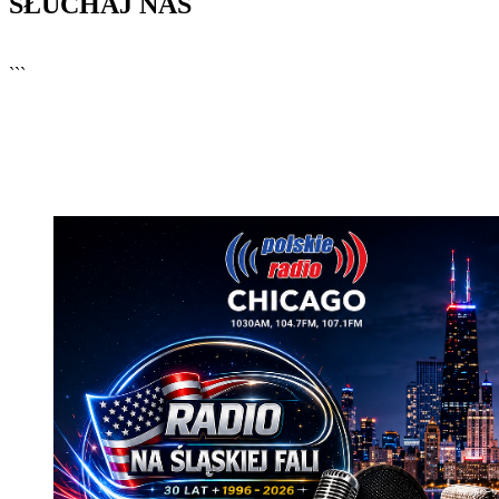
SŁUCHAJ NAS
▶
Kliknij PLAY, aby słuchać
```
🔊