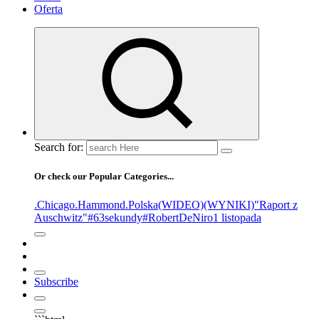
Oferta
Search for:
Or check our Popular Categories...
.Chicago
.Hammond
.Polska
(WIDEO)
(WYNIKI)
"Raport z
Auschwitz"
#63sekundy
#RobertDeNiro
1 listopada
Subscribe