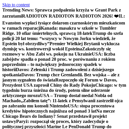
Skip to content
Trending News:
Sprawca podpalenia krzyża w Grant Park z
zarzutami
RADIOTON RADIOTON RADIOTON 2026! ❤️
IL:
Evanston wypłaci tysiące dolarom czarnoskórym mieszkańcom
w ramach reparacji
Kanada: masakra w szkole w Tumbler
Ridge. 10 ofiar śmiertelnych, sprawcą 18-latek
Trump do szefa
policji 20 lat temu: “wszyscy w Nowym Jorku wiedzieli, że
Epstein był obrzydliwy”
Premier Wielkiej Brytanii wyklucza
dymisję ws. kontrowersji wokół Epsteina
Zakończyły się
rozmowy w Abu Zabi ws. pokoju na Ukrainie
USA: liczba
zabójstw spadła o ponad 20 proc. w porównaniu z rokiem
poprzednim – to największy jednoroczny spadek w
historii
Davos: Zełenski i Trump zadowoleni z dzisiejszego
spotkania
Davos: Trump chce Grenlandii. Bez wojska – ale z
jasnym sygnałem do świata
Rozpoczęło się Forum w Davos,
Prezydent USA zaprosił Chiny do Rady Pokoju
Chicago: w tym
tygodniu burza śnieżna do środy, potem silne uderzenie
arktycznego mrozu
USA – Trump dostał medal Nobla od
Machado
„Zabiłem tatę”: 11-latek z Pensylwanii zastrzelił ojca
po zabraniu mu konsoli Nintendo
USA: stopa procentowa
kredytów hipotecznych najniższa od ponad 3 lat
Na mecze
Chicago Bears do Indiany? Senat przedstawił projekt
ustawy
Paryż: rozpoczął się proces, który zadecyduje o
politycznej przyszłości Marine Le Pen
Donald Trump do