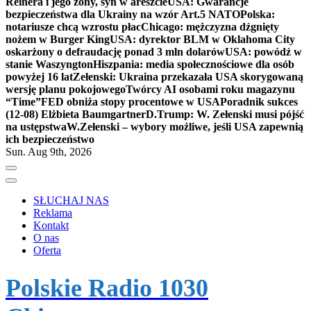
Reinera i jego żony, syn w areszcie
USA: Gwarancje
bezpieczeństwa dla Ukrainy na wzór Art.5 NATO
Polska:
notariusze chcą wzrostu płac
Chicago: mężczyzna dźgnięty
nożem w Burger King
USA: dyrektor BLM w Oklahoma City
oskarżony o defraudację ponad 3 mln dolarów
USA: powódź w
stanie Waszyngton
Hiszpania: media społecznościowe dla osób
powyżej 16 lat
Zełenski: Ukraina przekazała USA skorygowaną
wersję planu pokojowego
Twórcy AI osobami roku magazynu
“Time”
FED obniża stopy procentowe w USA
Poradnik sukces
(12-08) Elżbieta Baumgartner
D.Trump: W. Zełenski musi pójść
na ustępstwa
W.Zełenski – wybory możliwe, jeśli USA zapewnią
ich bezpieczeństwo
Sun. Aug 9th, 2026
SŁUCHAJ NAS
Reklama
Kontakt
O nas
Oferta
Polskie Radio 1030