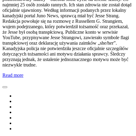
najmniej 25 osób zostało rannych. Ich stan zdrowia nie został dotąd
oficjalnie ujawniony. Według informacji podanych przez lokalny
kanadyjski portal Juno News, sprawcą miał być Jesse Strang.
Redakcja powołuje się na rozmowę z Russellem G. Strangiem,
wujem podejrzanego, który potwierdził tożsamość oraz przekazał,
że Jesse był osobą transpłciową. Publiczne konto w serwisie
YouTube, przypisywane Jesse Strangowi, zawierało symbole flagi
transpłciowej oraz deklarację używania zaimków „she/her”.
Kanadyjska policja nie potwierdziła jeszcze oficjalnie szczegółów
dotyczących tożsamości ani motywu działania sprawcy. Śledczy
przyznają jednak, że ustalenie jednoznacznego motywu może być
niezwykle trudne.
Read more