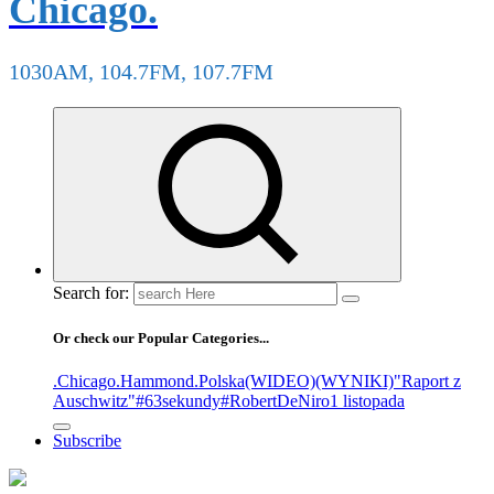
Chicago.
1030AM, 104.7FM, 107.7FM
Search for:
Or check our Popular Categories...
.Chicago
.Hammond
.Polska
(WIDEO)
(WYNIKI)
"Raport z
Auschwitz"
#63sekundy
#RobertDeNiro
1 listopada
Subscribe