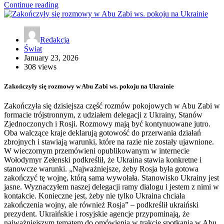
Continue reading
Redakcja
Świat
January 23, 2026
308 views
Zakończyły się rozmowy w Abu Zabi ws. pokoju na Ukrainie
Zakończyła się dzisiejsza część rozmów pokojowych w Abu Zabi w
formacie trójstronnym, z udziałem delegacji z Ukrainy, Stanów
Zjednoczonych i Rosji. Rozmowy mają być kontynuowane jutro.
Oba walczące kraje deklarują gotowość do przerwania działań
zbrojnych i stawiają warunki, które na razie nie zostały ujawnione.
W wieczornym przemówieni opublikowanym w internecie
Wołodymyr Zełenski podkreślił, że Ukraina stawia konkretne i
stanowcze warunki. „Najważniejsze, żeby Rosja była gotowa
zakończyć tę wojnę, którą sama wywołała. Stanowisko Ukrainy jest
jasne. Wyznaczyłem naszej delegacji ramy dialogu i jestem z nimi w
kontakcie. Konieczne jest, żeby nie tylko Ukraina chciała
zakończenia wojny, ale również Rosja” – podkreślił ukraiński
prezydent. Ukraińskie i rosyjskie agencje przypominają, że
najważniejszym tematem do omówienia w trakcie spotkania w Abu