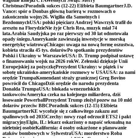
wagonie kolejki CTA
Wesołych Świąt! Merry
Christmas!
Poradnik sukces (12-22) Elżbieta Baumgartner
J.D.
Vance: spór o Donbas główną barierą w rozmowach o
zakończeniu wojny
26. Wigilia dla Samotnych i
Bezdomnych
USA: polski pięściarz Andrzej Wawrzyk trafił do
aresztu na Florydzie
Nie żyje Chris Rea, muzyk miał 74
lata.
Arabia Saudyjska po raz pierwszy od 30 lat odnotowała
opady śniegu.
Amerykanie zawieszają inwestycje w morską
energetykę wiatrową
Chicago: uwaga na nową formę oszustwa,
kobieta straciła 45 tys. dolarów
Po spotkaniu prezydentów
Polski i Ukrainy w Warszawie
USA: D. Trump podpisał ustawę
o finansowaniu wojsk na 2026 rok
W. Zełenski dziękuje Unii
Europejskiej za pożyczkę
Prezydent Ukrainy: w piątek i w
sobotę ukraińsko-amerykańskie rozmowy w USA
USA: za nami
orędzie Trumpa
Komendant straży granicznej Greg Bovino
powrócił do Chicago
Dziś orędzie do narodu prezydenta
Donalda Trumpa
USA: blokada wenezuelskich
tankowców
Ameryka czeka na kolejnego miliardera, dziś
losowanie Powerball
Prezydent Trump złożył pozew na 10 mld
dolarów przeciw BBC
Poradnik sukces (12-15) Elżbieta
Baumgartner
KE wycofuje się z całkowitego zakazu aut
spalinowych od 2035
Czechy: nowy rząd odrzucił ETS2 i pakt
migracyjny
Elgin, IL: lekarz oskarżony o napaść seksualną na
nieletniej osobie
Kalifornia: 4 osoby oskarżone o planowanie
ataków bombowych w Sylwestra
USA: morderstwo Roba