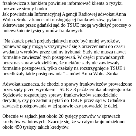
frankowicza z bankiem powinien informować klienta o ryzyku
pozwu ze strony banku.
Jak powiedziała Informacyjnej Agencji Radiowej adwokat Anna
Wolna-Sroka z kancelarii obsługującej frankowiczów, pytania
skierowane przez gdański sąd do TSUE mogą wydłużyć procesy o
unieważnienie tysięcy umów frankowych.
“Na skutek pytań prejudycjalnych może być mniej wyroków,
ponieważ sądy mogą wstrzymywać się z orzeczeniami do czasu
wydania wyroków przez unijny trybunał. Sądy nie musza nawet
formalnie zawieszać tych postępowań. W części prowadzonych
przez nas spraw widzieliśmy, że niektóre sądy nie zawieszały
formalnie postępowań, tylko czekały na rozstrzygnięcie TSUE i
przedłużały takie postępowania” – mówi Anna Wolna-Sroka.
Adwokat zaznacza, że chodzi o sprawy frankowiczów prowadzone
przez sądy przed wyrokiem TSUE z 3 października ubiegłego roku.
Sędziowie rozpatrujący sprawy frankowiczów samodzielnie
decydują, czy po zadaniu pytań do TSUE przez sąd w Gdańsku
zawiesić postępowania w tej sprawie czy prowadzić je dalej.
Obecnie w sądach jest około 20 tysięcy pozwów w sprawach
kredytów walutowych. Szacuje się, że w całym kraju udzielono
około 450 tysięcy takich kredytów.