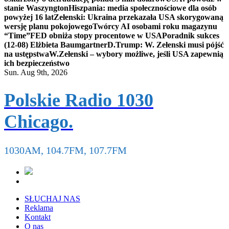
stanie Waszyngton
Hiszpania: media społecznościowe dla osób
powyżej 16 lat
Zełenski: Ukraina przekazała USA skorygowaną
wersję planu pokojowego
Twórcy AI osobami roku magazynu
“Time”
FED obniża stopy procentowe w USA
Poradnik sukces
(12-08) Elżbieta Baumgartner
D.Trump: W. Zełenski musi pójść
na ustępstwa
W.Zełenski – wybory możliwe, jeśli USA zapewnią
ich bezpieczeństwo
Sun. Aug 9th, 2026
Polskie Radio 1030
Chicago.
1030AM, 104.7FM, 107.7FM
SŁUCHAJ NAS
Reklama
Kontakt
O nas