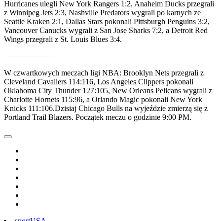
Hurricanes ulegli New York Rangers 1:2, Anaheim Ducks przegrali
z Winnipeg Jets 2:3, Nashville Predators wygrali po karnych ze
Seattle Kraken 2:1, Dallas Stars pokonali Pittsburgh Penguins 3:2,
Vancouver Canucks wygrali z San Jose Sharks 7:2, a Detroit Red
Wings przegrali z St. Louis Blues 3:4.
——————–
W czwartkowych meczach ligi NBA: Brooklyn Nets przegrali z
Cleveland Cavaliers 114:116, Los Angeles Clippers pokonali
Oklahoma City Thunder 127:105, New Orleans Pelicans wygrali z
Charlotte Hornets 115:96, a Orlando Magic pokonali New York
Knicks 111:106.Dzisiaj Chicago Bulls na wyjeździe zmierzą się z
Portland Trail Blazers. Początek meczu o godzinie 9:00 PM.
sport
USA