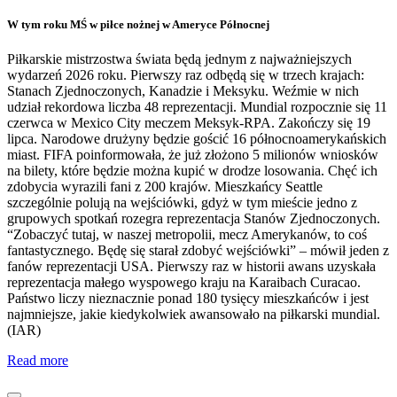
W tym roku MŚ w piłce nożnej w Ameryce Północnej
Piłkarskie mistrzostwa świata będą jednym z najważniejszych
wydarzeń 2026 roku. Pierwszy raz odbędą się w trzech krajach:
Stanach Zjednoczonych, Kanadzie i Meksyku. Weźmie w nich
udział rekordowa liczba 48 reprezentacji. Mundial rozpocznie się 11
czerwca w Mexico City meczem Meksyk-RPA. Zakończy się 19
lipca. Narodowe drużyny będzie gościć 16 północnoamerykańskich
miast. FIFA poinformowała, że już złożono 5 milionów wniosków
na bilety, które będzie można kupić w drodze losowania. Chęć ich
zdobycia wyrazili fani z 200 krajów. Mieszkańcy Seattle
szczególnie polują na wejściówki, gdyż w tym mieście jedno z
grupowych spotkań rozegra reprezentacja Stanów Zjednoczonych.
“Zobaczyć tutaj, w naszej metropolii, mecz Amerykanów, to coś
fantastycznego. Będę się starał zdobyć wejściówki” – mówił jeden z
fanów reprezentacji USA. Pierwszy raz w historii awans uzyskała
reprezentacja małego wyspowego kraju na Karaibach Curacao.
Państwo liczy nieznacznie ponad 180 tysięcy mieszkańców i jest
najmniejsze, jakie kiedykolwiek awansowało na piłkarski mundial.
(IAR)
Read more