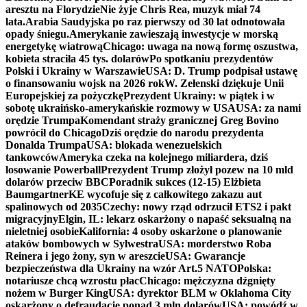
aresztu na Florydzie
Nie żyje Chris Rea, muzyk miał 74
lata.
Arabia Saudyjska po raz pierwszy od 30 lat odnotowała
opady śniegu.
Amerykanie zawieszają inwestycje w morską
energetykę wiatrową
Chicago: uwaga na nową formę oszustwa,
kobieta straciła 45 tys. dolarów
Po spotkaniu prezydentów
Polski i Ukrainy w Warszawie
USA: D. Trump podpisał ustawę
o finansowaniu wojsk na 2026 rok
W. Zełenski dziękuje Unii
Europejskiej za pożyczkę
Prezydent Ukrainy: w piątek i w
sobotę ukraińsko-amerykańskie rozmowy w USA
USA: za nami
orędzie Trumpa
Komendant straży granicznej Greg Bovino
powrócił do Chicago
Dziś orędzie do narodu prezydenta
Donalda Trumpa
USA: blokada wenezuelskich
tankowców
Ameryka czeka na kolejnego miliardera, dziś
losowanie Powerball
Prezydent Trump złożył pozew na 10 mld
dolarów przeciw BBC
Poradnik sukces (12-15) Elżbieta
Baumgartner
KE wycofuje się z całkowitego zakazu aut
spalinowych od 2035
Czechy: nowy rząd odrzucił ETS2 i pakt
migracyjny
Elgin, IL: lekarz oskarżony o napaść seksualną na
nieletniej osobie
Kalifornia: 4 osoby oskarżone o planowanie
ataków bombowych w Sylwestra
USA: morderstwo Roba
Reinera i jego żony, syn w areszcie
USA: Gwarancje
bezpieczeństwa dla Ukrainy na wzór Art.5 NATO
Polska:
notariusze chcą wzrostu płac
Chicago: mężczyzna dźgnięty
nożem w Burger King
USA: dyrektor BLM w Oklahoma City
oskarżony o defraudację ponad 3 mln dolarów
USA: powódź w