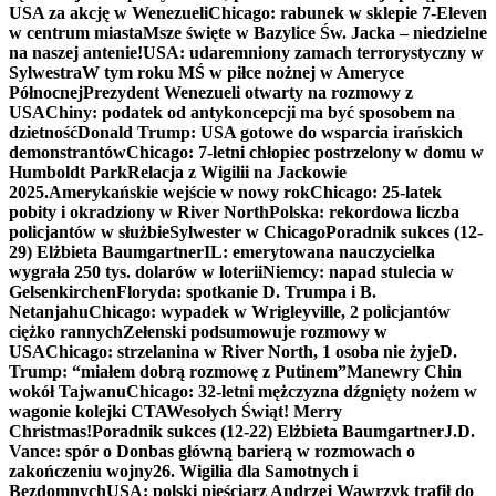
USA za akcję w Wenezueli
Chicago: rabunek w sklepie 7-Eleven
w centrum miasta
Msze święte w Bazylice Św. Jacka – niedzielne
na naszej antenie!
USA: udaremniony zamach terrorystyczny w
Sylwestra
W tym roku MŚ w piłce nożnej w Ameryce
Północnej
Prezydent Wenezueli otwarty na rozmowy z
USA
Chiny: podatek od antykoncepcji ma być sposobem na
dzietność
Donald Trump: USA gotowe do wsparcia irańskich
demonstrantów
Chicago: 7-letni chłopiec postrzelony w domu w
Humboldt Park
Relacja z Wigilii na Jackowie
2025.
Amerykańskie wejście w nowy rok
Chicago: 25-latek
pobity i okradziony w River North
Polska: rekordowa liczba
policjantów w służbie
Sylwester w Chicago
Poradnik sukces (12-
29) Elżbieta Baumgartner
IL: emerytowana nauczycielka
wygrała 250 tys. dolarów w loterii
Niemcy: napad stulecia w
Gelsenkirchen
Floryda: spotkanie D. Trumpa i B.
Netanjahu
Chicago: wypadek w Wrigleyville, 2 policjantów
ciężko rannych
Zełenski podsumowuje rozmowy w
USA
Chicago: strzelanina w River North, 1 osoba nie żyje
D.
Trump: “miałem dobrą rozmowę z Putinem”
Manewry Chin
wokół Tajwanu
Chicago: 32-letni mężczyzna dźgnięty nożem w
wagonie kolejki CTA
Wesołych Świąt! Merry
Christmas!
Poradnik sukces (12-22) Elżbieta Baumgartner
J.D.
Vance: spór o Donbas główną barierą w rozmowach o
zakończeniu wojny
26. Wigilia dla Samotnych i
Bezdomnych
USA: polski pięściarz Andrzej Wawrzyk trafił do