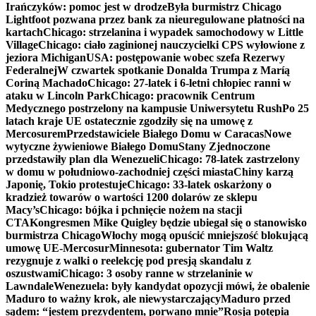
Irańczyków: pomoc jest w drodze
Była burmistrz Chicago
Lightfoot pozwana przez bank za nieuregulowane płatności na
kartach
Chicago: strzelanina i wypadek samochodowy w Little
Village
Chicago: ciało zaginionej nauczycielki CPS wyłowione z
jeziora Michigan
USA: postępowanie wobec szefa Rezerwy
Federalnej
W czwartek spotkanie Donalda Trumpa z Maríą
Coriną Machado
Chicago: 27-latek i 6-letni chłopiec ranni w
ataku w Lincoln Park
Chicago: pracownik Centrum
Medycznego postrzelony na kampusie Uniwersytetu Rush
Po 25
latach kraje UE ostatecznie zgodziły się na umowę z
Mercosurem
Przedstawiciele Białego Domu w Caracas
Nowe
wytyczne żywieniowe Białego Domu
Stany Zjednoczone
przedstawiły plan dla Wenezueli
Chicago: 78-latek zastrzelony
w domu w południowo-zachodniej części miasta
Chiny karzą
Japonię, Tokio protestuje
Chicago: 33-latek oskarżony o
kradzież towarów o wartości 1200 dolarów ze sklepu
Macy’s
Chicago: bójka i pchnięcie nożem na stacji
CTA
Kongresmen Mike Quigley będzie ubiegał się o stanowisko
burmistrza Chicago
Włochy mogą opuścić mniejszość blokującą
umowę UE-Mercosur
Minnesota: gubernator Tim Waltz
rezygnuje z walki o reelekcję pod presją skandalu z
oszustwami
Chicago: 3 osoby ranne w strzelaninie w
Lawndale
Wenezuela: były kandydat opozycji mówi, że obalenie
Maduro to ważny krok, ale niewystarczający
Maduro przed
sądem: “jestem prezydentem, porwano mnie”
Rosja potępia