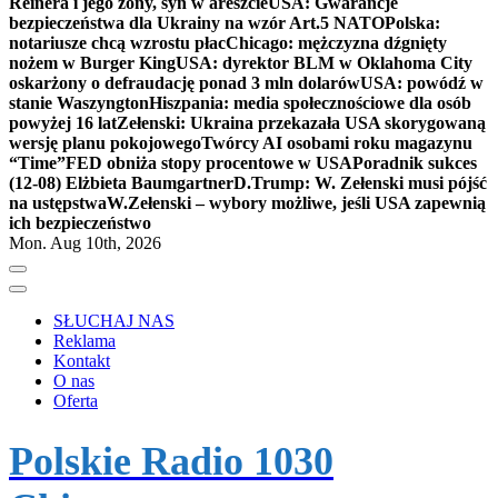
Reinera i jego żony, syn w areszcie
USA: Gwarancje
bezpieczeństwa dla Ukrainy na wzór Art.5 NATO
Polska:
notariusze chcą wzrostu płac
Chicago: mężczyzna dźgnięty
nożem w Burger King
USA: dyrektor BLM w Oklahoma City
oskarżony o defraudację ponad 3 mln dolarów
USA: powódź w
stanie Waszyngton
Hiszpania: media społecznościowe dla osób
powyżej 16 lat
Zełenski: Ukraina przekazała USA skorygowaną
wersję planu pokojowego
Twórcy AI osobami roku magazynu
“Time”
FED obniża stopy procentowe w USA
Poradnik sukces
(12-08) Elżbieta Baumgartner
D.Trump: W. Zełenski musi pójść
na ustępstwa
W.Zełenski – wybory możliwe, jeśli USA zapewnią
ich bezpieczeństwo
Mon. Aug 10th, 2026
SŁUCHAJ NAS
Reklama
Kontakt
O nas
Oferta
Polskie Radio 1030