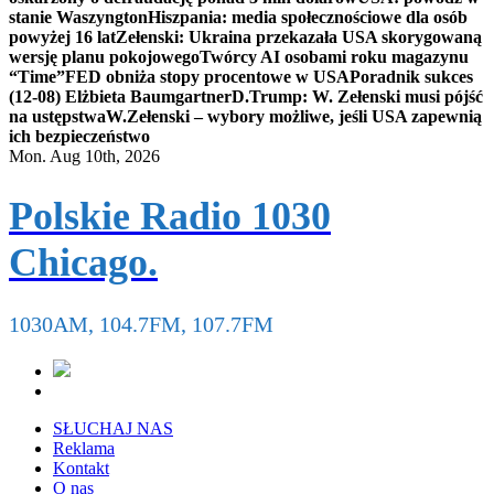
stanie Waszyngton
Hiszpania: media społecznościowe dla osób
powyżej 16 lat
Zełenski: Ukraina przekazała USA skorygowaną
wersję planu pokojowego
Twórcy AI osobami roku magazynu
“Time”
FED obniża stopy procentowe w USA
Poradnik sukces
(12-08) Elżbieta Baumgartner
D.Trump: W. Zełenski musi pójść
na ustępstwa
W.Zełenski – wybory możliwe, jeśli USA zapewnią
ich bezpieczeństwo
Mon. Aug 10th, 2026
Polskie Radio 1030
Chicago.
1030AM, 104.7FM, 107.7FM
SŁUCHAJ NAS
Reklama
Kontakt
O nas