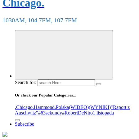
Chicago.
1030AM, 104.7FM, 107.7FM
Search for:
Or check our Popular Categories...
.Chicago
.Hammond
.Polska
(WIDEO)
(WYNIKI)
"Raport z
Auschwitz"
#63sekundy
#RobertDeNiro
1 listopada
Subscribe