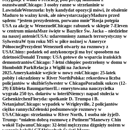
oszustwami
Chicago: 3 osoby ranne w strzelaninie w
Lawndale
Wenezuela: były kandydat opozycji mówi, że obalenie
Maduro to ważny krok, ale niewystarczający
Maduro przed
sądem: “jestem prezydentem, porwano mnie”
Rosja potępia
USA za akcję w Wenezueli
Chicago: rabunek w sklepie 7-Eleven
w centrum miasta
Msze święte w Bazylice Św. Jacka – niedzielne
na naszej antenie!
USA: udaremniony zamach terrorystyczny w
Sylwestra
W tym roku MŚ w piłce nożnej w Ameryce
Północnej
Prezydent Wenezueli otwarty na rozmowy z
USA
Chiny: podatek od antykoncepcji ma być sposobem na
dzietność
Donald Trump: USA gotowe do wsparcia irańskich
demonstrantów
Chicago: 7-letni chłopiec postrzelony w domu w
Humboldt Park
Relacja z Wigilii na Jackowie
2025.
Amerykańskie wejście w nowy rok
Chicago: 25-latek
pobity i okradziony w River North
Polska: rekordowa liczba
policjantów w służbie
Sylwester w Chicago
Poradnik sukces (12-
29) Elżbieta Baumgartner
IL: emerytowana nauczycielka
wygrała 250 tys. dolarów w loterii
Niemcy: napad stulecia w
Gelsenkirchen
Floryda: spotkanie D. Trumpa i B.
Netanjahu
Chicago: wypadek w Wrigleyville, 2 policjantów
ciężko rannych
Zełenski podsumowuje rozmowy w
USA
Chicago: strzelanina w River North, 1 osoba nie żyje
D.
Trump: “miałem dobrą rozmowę z Putinem”
Manewry Chin
wokół Tajwanu
Chicago: 32-letni mężczyzna dźgnięty nożem w