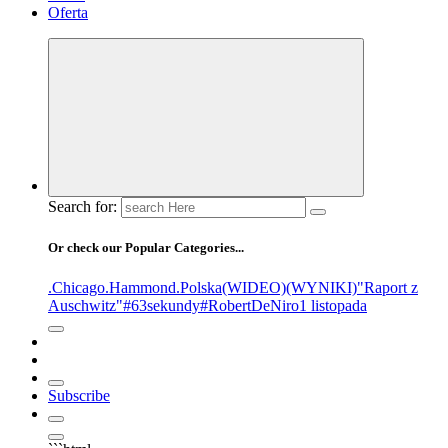
Oferta
Search for:
Or check our Popular Categories...
.Chicago
.Hammond
.Polska
(WIDEO)
(WYNIKI)
"Raport z
Auschwitz"
#63sekundy
#RobertDeNiro
1 listopada
Subscribe