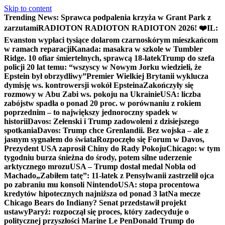
Skip to content
Trending News:
Sprawca podpalenia krzyża w Grant Park z
zarzutami
RADIOTON RADIOTON RADIOTON 2026! ❤️
IL:
Evanston wypłaci tysiące dolarom czarnoskórym mieszkańcom
w ramach reparacji
Kanada: masakra w szkole w Tumbler
Ridge. 10 ofiar śmiertelnych, sprawcą 18-latek
Trump do szefa
policji 20 lat temu: “wszyscy w Nowym Jorku wiedzieli, że
Epstein był obrzydliwy”
Premier Wielkiej Brytanii wyklucza
dymisję ws. kontrowersji wokół Epsteina
Zakończyły się
rozmowy w Abu Zabi ws. pokoju na Ukrainie
USA: liczba
zabójstw spadła o ponad 20 proc. w porównaniu z rokiem
poprzednim – to największy jednoroczny spadek w
historii
Davos: Zełenski i Trump zadowoleni z dzisiejszego
spotkania
Davos: Trump chce Grenlandii. Bez wojska – ale z
jasnym sygnałem do świata
Rozpoczęło się Forum w Davos,
Prezydent USA zaprosił Chiny do Rady Pokoju
Chicago: w tym
tygodniu burza śnieżna do środy, potem silne uderzenie
arktycznego mrozu
USA – Trump dostał medal Nobla od
Machado
„Zabiłem tatę”: 11-latek z Pensylwanii zastrzelił ojca
po zabraniu mu konsoli Nintendo
USA: stopa procentowa
kredytów hipotecznych najniższa od ponad 3 lat
Na mecze
Chicago Bears do Indiany? Senat przedstawił projekt
ustawy
Paryż: rozpoczął się proces, który zadecyduje o
politycznej przyszłości Marine Le Pen
Donald Trump do