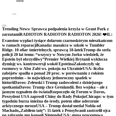
```html
▶
Kliknij PLAY, aby słuchać
🔈
🔊
```
Trending News:
Sprawca podpalenia krzyża w Grant Park z
zarzutami
RADIOTON RADIOTON RADIOTON 2026! ❤️
IL:
Evanston wypłaci tysiące dolarom czarnoskórym mieszkańcom
w ramach reparacji
Kanada: masakra w szkole w Tumbler
Ridge. 10 ofiar śmiertelnych, sprawcą 18-latek
Trump do szefa
policji 20 lat temu: “wszyscy w Nowym Jorku wiedzieli, że
Epstein był obrzydliwy”
Premier Wielkiej Brytanii wyklucza
dymisję ws. kontrowersji wokół Epsteina
Zakończyły się
rozmowy w Abu Zabi ws. pokoju na Ukrainie
USA: liczba
zabójstw spadła o ponad 20 proc. w porównaniu z rokiem
poprzednim – to największy jednoroczny spadek w
historii
Davos: Zełenski i Trump zadowoleni z dzisiejszego
spotkania
Davos: Trump chce Grenlandii. Bez wojska – ale z
jasnym sygnałem do świata
Rozpoczęło się Forum w Davos,
Prezydent USA zaprosił Chiny do Rady Pokoju
Chicago: w tym
tygodniu burza śnieżna do środy, potem silne uderzenie
arktycznego mrozu
USA – Trump dostał medal Nobla od
Machado
„Zabiłem tatę”: 11-latek z Pensylwanii zastrzelił ojca
po zabraniu mu konsoli Nintendo
USA: stopa procentowa