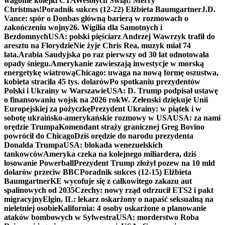
wagonie kolejki CTA
Wesołych Świąt! Merry
Christmas!
Poradnik sukces (12-22) Elżbieta Baumgartner
J.D.
Vance: spór o Donbas główną barierą w rozmowach o
zakończeniu wojny
26. Wigilia dla Samotnych i
Bezdomnych
USA: polski pięściarz Andrzej Wawrzyk trafił do
aresztu na Florydzie
Nie żyje Chris Rea, muzyk miał 74
lata.
Arabia Saudyjska po raz pierwszy od 30 lat odnotowała
opady śniegu.
Amerykanie zawieszają inwestycje w morską
energetykę wiatrową
Chicago: uwaga na nową formę oszustwa,
kobieta straciła 45 tys. dolarów
Po spotkaniu prezydentów
Polski i Ukrainy w Warszawie
USA: D. Trump podpisał ustawę
o finansowaniu wojsk na 2026 rok
W. Zełenski dziękuje Unii
Europejskiej za pożyczkę
Prezydent Ukrainy: w piątek i w
sobotę ukraińsko-amerykańskie rozmowy w USA
USA: za nami
orędzie Trumpa
Komendant straży granicznej Greg Bovino
powrócił do Chicago
Dziś orędzie do narodu prezydenta
Donalda Trumpa
USA: blokada wenezuelskich
tankowców
Ameryka czeka na kolejnego miliardera, dziś
losowanie Powerball
Prezydent Trump złożył pozew na 10 mld
dolarów przeciw BBC
Poradnik sukces (12-15) Elżbieta
Baumgartner
KE wycofuje się z całkowitego zakazu aut
spalinowych od 2035
Czechy: nowy rząd odrzucił ETS2 i pakt
migracyjny
Elgin, IL: lekarz oskarżony o napaść seksualną na
nieletniej osobie
Kalifornia: 4 osoby oskarżone o planowanie
ataków bombowych w Sylwestra
USA: morderstwo Roba