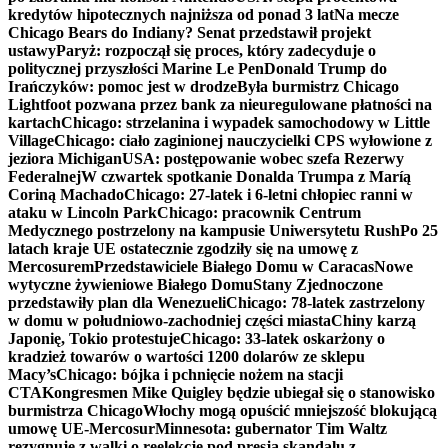
kredytów hipotecznych najniższa od ponad 3 lat
Na mecze
Chicago Bears do Indiany? Senat przedstawił projekt
ustawy
Paryż: rozpoczął się proces, który zadecyduje o
politycznej przyszłości Marine Le Pen
Donald Trump do
Irańczyków: pomoc jest w drodze
Była burmistrz Chicago
Lightfoot pozwana przez bank za nieuregulowane płatności na
kartach
Chicago: strzelanina i wypadek samochodowy w Little
Village
Chicago: ciało zaginionej nauczycielki CPS wyłowione z
jeziora Michigan
USA: postępowanie wobec szefa Rezerwy
Federalnej
W czwartek spotkanie Donalda Trumpa z Maríą
Coriną Machado
Chicago: 27-latek i 6-letni chłopiec ranni w
ataku w Lincoln Park
Chicago: pracownik Centrum
Medycznego postrzelony na kampusie Uniwersytetu Rush
Po 25
latach kraje UE ostatecznie zgodziły się na umowę z
Mercosurem
Przedstawiciele Białego Domu w Caracas
Nowe
wytyczne żywieniowe Białego Domu
Stany Zjednoczone
przedstawiły plan dla Wenezueli
Chicago: 78-latek zastrzelony
w domu w południowo-zachodniej części miasta
Chiny karzą
Japonię, Tokio protestuje
Chicago: 33-latek oskarżony o
kradzież towarów o wartości 1200 dolarów ze sklepu
Macy’s
Chicago: bójka i pchnięcie nożem na stacji
CTA
Kongresmen Mike Quigley będzie ubiegał się o stanowisko
burmistrza Chicago
Włochy mogą opuścić mniejszość blokującą
umowę UE-Mercosur
Minnesota: gubernator Tim Waltz
rezygnuje z walki o reelekcję pod presją skandalu z