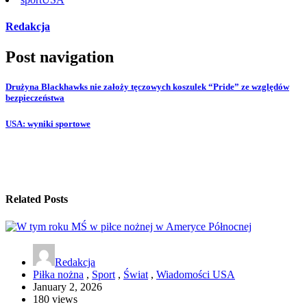
Redakcja
Post navigation
Drużyna Blackhawks nie założy tęczowych koszulek “Pride” ze względów
bezpieczeństwa
USA: wyniki sportowe
Related Posts
Redakcja
Piłka nożna
,
Sport
,
Świat
,
Wiadomości USA
January 2, 2026
180 views