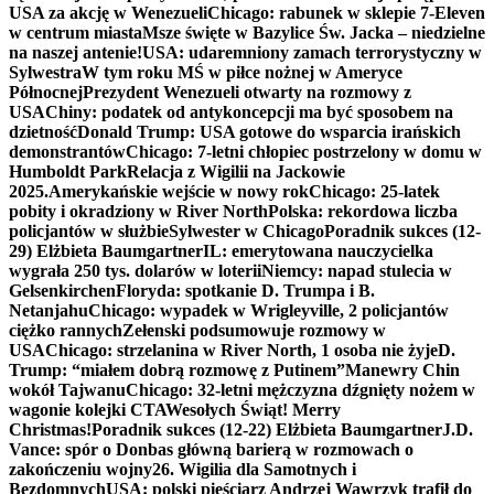
USA za akcję w Wenezueli
Chicago: rabunek w sklepie 7-Eleven
w centrum miasta
Msze święte w Bazylice Św. Jacka – niedzielne
na naszej antenie!
USA: udaremniony zamach terrorystyczny w
Sylwestra
W tym roku MŚ w piłce nożnej w Ameryce
Północnej
Prezydent Wenezueli otwarty na rozmowy z
USA
Chiny: podatek od antykoncepcji ma być sposobem na
dzietność
Donald Trump: USA gotowe do wsparcia irańskich
demonstrantów
Chicago: 7-letni chłopiec postrzelony w domu w
Humboldt Park
Relacja z Wigilii na Jackowie
2025.
Amerykańskie wejście w nowy rok
Chicago: 25-latek
pobity i okradziony w River North
Polska: rekordowa liczba
policjantów w służbie
Sylwester w Chicago
Poradnik sukces (12-
29) Elżbieta Baumgartner
IL: emerytowana nauczycielka
wygrała 250 tys. dolarów w loterii
Niemcy: napad stulecia w
Gelsenkirchen
Floryda: spotkanie D. Trumpa i B.
Netanjahu
Chicago: wypadek w Wrigleyville, 2 policjantów
ciężko rannych
Zełenski podsumowuje rozmowy w
USA
Chicago: strzelanina w River North, 1 osoba nie żyje
D.
Trump: “miałem dobrą rozmowę z Putinem”
Manewry Chin
wokół Tajwanu
Chicago: 32-letni mężczyzna dźgnięty nożem w
wagonie kolejki CTA
Wesołych Świąt! Merry
Christmas!
Poradnik sukces (12-22) Elżbieta Baumgartner
J.D.
Vance: spór o Donbas główną barierą w rozmowach o
zakończeniu wojny
26. Wigilia dla Samotnych i
Bezdomnych
USA: polski pięściarz Andrzej Wawrzyk trafił do