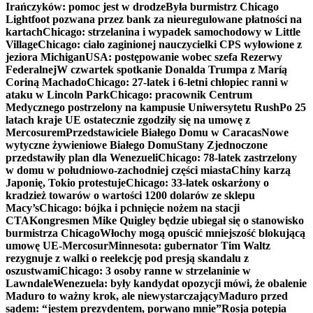
Irańczyków: pomoc jest w drodze
Była burmistrz Chicago
Lightfoot pozwana przez bank za nieuregulowane płatności na
kartach
Chicago: strzelanina i wypadek samochodowy w Little
Village
Chicago: ciało zaginionej nauczycielki CPS wyłowione z
jeziora Michigan
USA: postępowanie wobec szefa Rezerwy
Federalnej
W czwartek spotkanie Donalda Trumpa z Maríą
Coriną Machado
Chicago: 27-latek i 6-letni chłopiec ranni w
ataku w Lincoln Park
Chicago: pracownik Centrum
Medycznego postrzelony na kampusie Uniwersytetu Rush
Po 25
latach kraje UE ostatecznie zgodziły się na umowę z
Mercosurem
Przedstawiciele Białego Domu w Caracas
Nowe
wytyczne żywieniowe Białego Domu
Stany Zjednoczone
przedstawiły plan dla Wenezueli
Chicago: 78-latek zastrzelony
w domu w południowo-zachodniej części miasta
Chiny karzą
Japonię, Tokio protestuje
Chicago: 33-latek oskarżony o
kradzież towarów o wartości 1200 dolarów ze sklepu
Macy’s
Chicago: bójka i pchnięcie nożem na stacji
CTA
Kongresmen Mike Quigley będzie ubiegał się o stanowisko
burmistrza Chicago
Włochy mogą opuścić mniejszość blokującą
umowę UE-Mercosur
Minnesota: gubernator Tim Waltz
rezygnuje z walki o reelekcję pod presją skandalu z
oszustwami
Chicago: 3 osoby ranne w strzelaninie w
Lawndale
Wenezuela: były kandydat opozycji mówi, że obalenie
Maduro to ważny krok, ale niewystarczający
Maduro przed
sądem: “jestem prezydentem, porwano mnie”
Rosja potępia