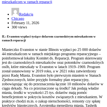
Redakcja
Chicago
February 11, 2026
300 views
IL: Evanston wypłaci tysiące dolarom czarnoskórym mieszkańcom w
ramach reparacji
Miasteczko Evanston w stanie Illinois wypłaci po 25 000 dolarów
44 mieszkańcom w ramach miejskiego programu reparacyjnego –
poinformował lokalny Komitet ds. Reparacji. Program skierowany
jest do czarnoskórych mieszkańców oraz potomków czarnoskórych
osób, które mieszkały w Evanston w latach 1919–1969. Program
został ustanowiony w 2019 roku, a w 2021 roku zatwierdzony
przez Radę Miasta. Evanston było pierwszym miastem w Stanach
Zjednoczonych, które przyjęło formalny plan reparacyjny,
zobowiązując się do przeznaczenia łącznie 10 milionów dolarów w
ciągu dekady. Na co przeznaczone są środki? Jak podają władze
miasta, środki w wysokości 25 tys. dolarów mają pomóc
beneficjentom w pokryciu kosztów związanych z mieszkaniem. W
praktyce chodzi m.in. o zakup nieruchomości, remonty czy spłatę
kredytów hipotecznych. Asystentka menedżera miasta, Tasheik