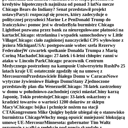
kredytów hipotecznych najniższa od ponad 3 lat
Na mecze
Chicago Bears do Indiany? Senat przedstawił projekt
ustawy
Paryż: rozpoczął się proces, który zadecyduje o
politycznej przyszłości Marine Le Pen
Donald Trump do
Irańczyków: pomoc jest w drodze
Była burmistrz Chicago
Lightfoot pozwana przez bank za nieuregulowane płatności na
kartach
Chicago: strzelanina i wypadek samochodowy w Little
Village
Chicago: ciało zaginionej nauczycielki CPS wyłowione z
jeziora Michigan
USA: postępowanie wobec szefa Rezerwy
Federalnej
W czwartek spotkanie Donalda Trumpa z Maríą
Coriną Machado
Chicago: 27-latek i 6-letni chłopiec ranni w
ataku w Lincoln Park
Chicago: pracownik Centrum
Medycznego postrzelony na kampusie Uniwersytetu Rush
Po 25
latach kraje UE ostatecznie zgodziły się na umowę z
Mercosurem
Przedstawiciele Białego Domu w Caracas
Nowe
wytyczne żywieniowe Białego Domu
Stany Zjednoczone
przedstawiły plan dla Wenezueli
Chicago: 78-latek zastrzelony
w domu w południowo-zachodniej części miasta
Chiny karzą
Japonię, Tokio protestuje
Chicago: 33-latek oskarżony o
kradzież towarów o wartości 1200 dolarów ze sklepu
Macy’s
Chicago: bójka i pchnięcie nożem na stacji
CTA
Kongresmen Mike Quigley będzie ubiegał się o stanowisko
burmistrza Chicago
Włochy mogą opuścić mniejszość blokującą
umowę UE-Mercosur
Minnesota: gubernator Tim Waltz
rezygnuje z walki o reelekcję pod presją skandalu z