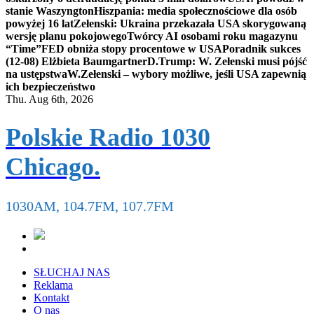
stanie Waszyngton
Hiszpania: media społecznościowe dla osób
powyżej 16 lat
Zełenski: Ukraina przekazała USA skorygowaną
wersję planu pokojowego
Twórcy AI osobami roku magazynu
“Time”
FED obniża stopy procentowe w USA
Poradnik sukces
(12-08) Elżbieta Baumgartner
D.Trump: W. Zełenski musi pójść
na ustępstwa
W.Zełenski – wybory możliwe, jeśli USA zapewnią
ich bezpieczeństwo
Thu. Aug 6th, 2026
Polskie Radio 1030
Chicago.
1030AM, 104.7FM, 107.7FM
SŁUCHAJ NAS
Reklama
Kontakt
O nas