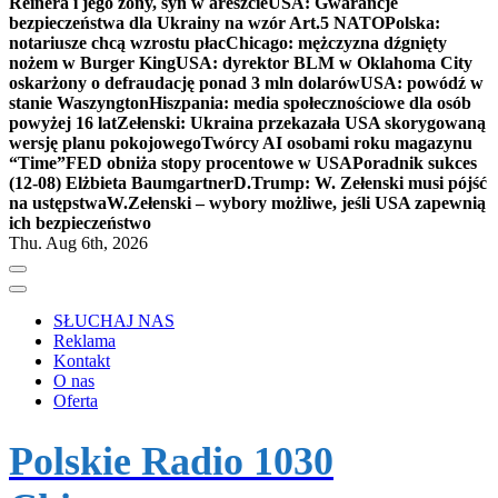
Reinera i jego żony, syn w areszcie
USA: Gwarancje
bezpieczeństwa dla Ukrainy na wzór Art.5 NATO
Polska:
notariusze chcą wzrostu płac
Chicago: mężczyzna dźgnięty
nożem w Burger King
USA: dyrektor BLM w Oklahoma City
oskarżony o defraudację ponad 3 mln dolarów
USA: powódź w
stanie Waszyngton
Hiszpania: media społecznościowe dla osób
powyżej 16 lat
Zełenski: Ukraina przekazała USA skorygowaną
wersję planu pokojowego
Twórcy AI osobami roku magazynu
“Time”
FED obniża stopy procentowe w USA
Poradnik sukces
(12-08) Elżbieta Baumgartner
D.Trump: W. Zełenski musi pójść
na ustępstwa
W.Zełenski – wybory możliwe, jeśli USA zapewnią
ich bezpieczeństwo
Thu. Aug 6th, 2026
SŁUCHAJ NAS
Reklama
Kontakt
O nas
Oferta
Polskie Radio 1030