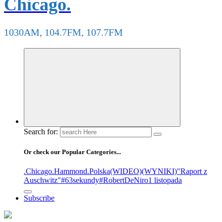
Chicago.
1030AM, 104.7FM, 107.7FM
Search for:
Or check our Popular Categories...
.Chicago
.Hammond
.Polska
(WIDEO)
(WYNIKI)
"Raport z
Auschwitz"
#63sekundy
#RobertDeNiro
1 listopada
Subscribe