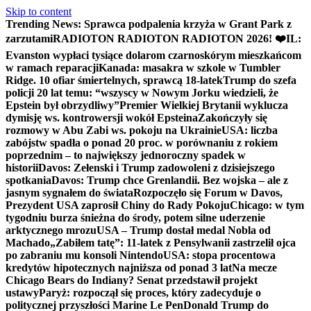
Skip to content
Trending News:
Sprawca podpalenia krzyża w Grant Park z
zarzutami
RADIOTON RADIOTON RADIOTON 2026! ❤️
IL:
Evanston wypłaci tysiące dolarom czarnoskórym mieszkańcom
w ramach reparacji
Kanada: masakra w szkole w Tumbler
Ridge. 10 ofiar śmiertelnych, sprawcą 18-latek
Trump do szefa
policji 20 lat temu: “wszyscy w Nowym Jorku wiedzieli, że
Epstein był obrzydliwy”
Premier Wielkiej Brytanii wyklucza
dymisję ws. kontrowersji wokół Epsteina
Zakończyły się
rozmowy w Abu Zabi ws. pokoju na Ukrainie
USA: liczba
zabójstw spadła o ponad 20 proc. w porównaniu z rokiem
poprzednim – to największy jednoroczny spadek w
historii
Davos: Zełenski i Trump zadowoleni z dzisiejszego
spotkania
Davos: Trump chce Grenlandii. Bez wojska – ale z
jasnym sygnałem do świata
Rozpoczęło się Forum w Davos,
Prezydent USA zaprosił Chiny do Rady Pokoju
Chicago: w tym
tygodniu burza śnieżna do środy, potem silne uderzenie
arktycznego mrozu
USA – Trump dostał medal Nobla od
Machado
„Zabiłem tatę”: 11-latek z Pensylwanii zastrzelił ojca
po zabraniu mu konsoli Nintendo
USA: stopa procentowa
kredytów hipotecznych najniższa od ponad 3 lat
Na mecze
Chicago Bears do Indiany? Senat przedstawił projekt
ustawy
Paryż: rozpoczął się proces, który zadecyduje o
politycznej przyszłości Marine Le Pen
Donald Trump do