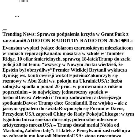
```html
▶
Kliknij PLAY, aby słuchać
🔈
🔊
```
Trending News:
Sprawca podpalenia krzyża w Grant Park z
zarzutami
RADIOTON RADIOTON RADIOTON 2026! ❤️
IL:
Evanston wypłaci tysiące dolarom czarnoskórym mieszkańcom
w ramach reparacji
Kanada: masakra w szkole w Tumbler
Ridge. 10 ofiar śmiertelnych, sprawcą 18-latek
Trump do szefa
policji 20 lat temu: “wszyscy w Nowym Jorku wiedzieli, że
Epstein był obrzydliwy”
Premier Wielkiej Brytanii wyklucza
dymisję ws. kontrowersji wokół Epsteina
Zakończyły się
rozmowy w Abu Zabi ws. pokoju na Ukrainie
USA: liczba
zabójstw spadła o ponad 20 proc. w porównaniu z rokiem
poprzednim – to największy jednoroczny spadek w
historii
Davos: Zełenski i Trump zadowoleni z dzisiejszego
spotkania
Davos: Trump chce Grenlandii. Bez wojska – ale z
jasnym sygnałem do świata
Rozpoczęło się Forum w Davos,
Prezydent USA zaprosił Chiny do Rady Pokoju
Chicago: w tym
tygodniu burza śnieżna do środy, potem silne uderzenie
arktycznego mrozu
USA – Trump dostał medal Nobla od
Machado
„Zabiłem tatę”: 11-latek z Pensylwanii zastrzelił ojca
po zabraniu mu konsoli Nintendo
USA: stopa procentowa