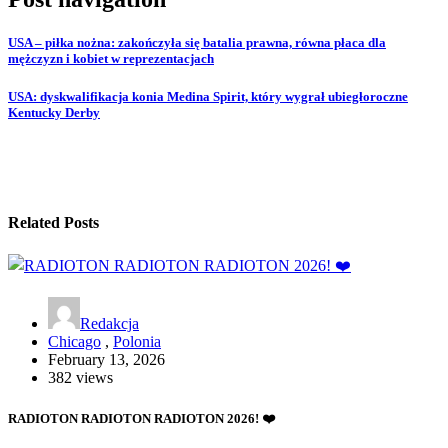
USA – piłka nożna: zakończyła się batalia prawna, równa płaca dla
mężczyzn i kobiet w reprezentacjach
USA: dyskwalifikacja konia Medina Spirit, który wygrał ubiegłoroczne
Kentucky Derby
Related Posts
Redakcja
Chicago
,
Polonia
February 13, 2026
382 views
RADIOTON RADIOTON RADIOTON 2026! ❤️