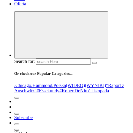
Oferta
Search for:
Or check our Popular Categories...
.Chicago
.Hammond
.Polska
(WIDEO)
(WYNIKI)
"Raport z
Auschwitz"
#63sekundy
#RobertDeNiro
1 listopada
Subscribe