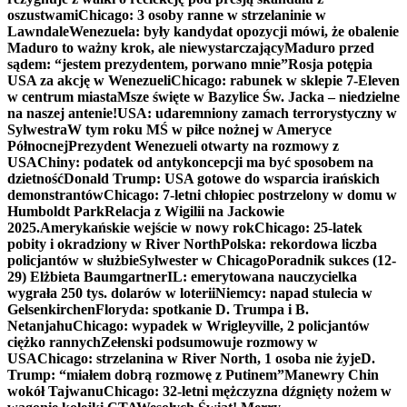
oszustwami
Chicago: 3 osoby ranne w strzelaninie w
Lawndale
Wenezuela: były kandydat opozycji mówi, że obalenie
Maduro to ważny krok, ale niewystarczający
Maduro przed
sądem: “jestem prezydentem, porwano mnie”
Rosja potępia
USA za akcję w Wenezueli
Chicago: rabunek w sklepie 7-Eleven
w centrum miasta
Msze święte w Bazylice Św. Jacka – niedzielne
na naszej antenie!
USA: udaremniony zamach terrorystyczny w
Sylwestra
W tym roku MŚ w piłce nożnej w Ameryce
Północnej
Prezydent Wenezueli otwarty na rozmowy z
USA
Chiny: podatek od antykoncepcji ma być sposobem na
dzietność
Donald Trump: USA gotowe do wsparcia irańskich
demonstrantów
Chicago: 7-letni chłopiec postrzelony w domu w
Humboldt Park
Relacja z Wigilii na Jackowie
2025.
Amerykańskie wejście w nowy rok
Chicago: 25-latek
pobity i okradziony w River North
Polska: rekordowa liczba
policjantów w służbie
Sylwester w Chicago
Poradnik sukces (12-
29) Elżbieta Baumgartner
IL: emerytowana nauczycielka
wygrała 250 tys. dolarów w loterii
Niemcy: napad stulecia w
Gelsenkirchen
Floryda: spotkanie D. Trumpa i B.
Netanjahu
Chicago: wypadek w Wrigleyville, 2 policjantów
ciężko rannych
Zełenski podsumowuje rozmowy w
USA
Chicago: strzelanina w River North, 1 osoba nie żyje
D.
Trump: “miałem dobrą rozmowę z Putinem”
Manewry Chin
wokół Tajwanu
Chicago: 32-letni mężczyzna dźgnięty nożem w