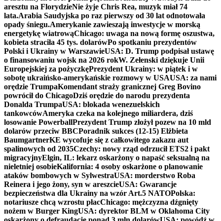
aresztu na Florydzie
Nie żyje Chris Rea, muzyk miał 74
lata.
Arabia Saudyjska po raz pierwszy od 30 lat odnotowała
opady śniegu.
Amerykanie zawieszają inwestycje w morską
energetykę wiatrową
Chicago: uwaga na nową formę oszustwa,
kobieta straciła 45 tys. dolarów
Po spotkaniu prezydentów
Polski i Ukrainy w Warszawie
USA: D. Trump podpisał ustawę
o finansowaniu wojsk na 2026 rok
W. Zełenski dziękuje Unii
Europejskiej za pożyczkę
Prezydent Ukrainy: w piątek i w
sobotę ukraińsko-amerykańskie rozmowy w USA
USA: za nami
orędzie Trumpa
Komendant straży granicznej Greg Bovino
powrócił do Chicago
Dziś orędzie do narodu prezydenta
Donalda Trumpa
USA: blokada wenezuelskich
tankowców
Ameryka czeka na kolejnego miliardera, dziś
losowanie Powerball
Prezydent Trump złożył pozew na 10 mld
dolarów przeciw BBC
Poradnik sukces (12-15) Elżbieta
Baumgartner
KE wycofuje się z całkowitego zakazu aut
spalinowych od 2035
Czechy: nowy rząd odrzucił ETS2 i pakt
migracyjny
Elgin, IL: lekarz oskarżony o napaść seksualną na
nieletniej osobie
Kalifornia: 4 osoby oskarżone o planowanie
ataków bombowych w Sylwestra
USA: morderstwo Roba
Reinera i jego żony, syn w areszcie
USA: Gwarancje
bezpieczeństwa dla Ukrainy na wzór Art.5 NATO
Polska:
notariusze chcą wzrostu płac
Chicago: mężczyzna dźgnięty
nożem w Burger King
USA: dyrektor BLM w Oklahoma City
oskarżony o defraudację ponad 3 mln dolarów
USA: powódź w