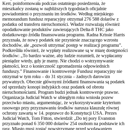
Kerr, poinformowała podczas ostatniego posiedzenia, że
mieszkańcy zostaną w najbliższych tygodniach oficjalnie
powiadomieni o przyznaniu im środków. Według miejskiego
memorandum fundusz reparacyjny otrzymał 276 588 dolarów z
podatku od transferu nieruchomości. Władze rozważają również
opodatkowanie produktów zawierających Delta-8 THC jako
dodatkowego źródła finansowania programu. Radna Krissie Harris
przyznała, że nowy podatek nie przyniesie znaczącego wzrostu
dochodów, ale „pozwoli utrzymać postęp w realizacji programu”.
Podkreśliła również, że wypłaty realizowane są w miarę dostępności
środków: „To bardzo ważne, aby ludzie rozumieli, że wypłacamy
pieniądze wtedy, gdy je mamy. Nie chodzi o wstrzymywanie
płatności, lecz o konieczność zgromadzenia odpowiednich
funduszy.” Finansowanie i kontrowersje Fundusz reparacyjny nie
otrzymał w tym roku – do 31 stycznia – żadnych darowizn
prywatnych. Obecnie głównymi źródłami finansowania są podatek
od sprzedaży konopi indyjskich oraz podatek od obrotu
nieruchomościami. Program budzi jednak kontrowersje prawne.
Organizacja Judicial Watch w ubiegłym roku wniosła pozew
przeciwko miastu, argumentując, że wykorzystywanie kryterium
rasowego przy przyznawaniu środków narusza klauzulę równej
ochrony zawartą w 14. poprawce do Konstytucji USA. Prezes
Judicial Watch, Tom Fitton, stwierdził: „Do tej pory Evanston
przyznało ponad 6 350 000 dolarów 254 osobom na podstawie ich
rasy. Miasto musi zostać powstrzymane przed wydawaniem