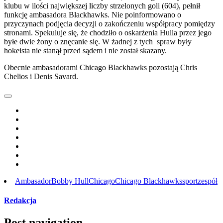
klubu w ilości największej liczby strzelonych goli (604), pełnił
funkcję ambasadora Blackhawks. Nie poinformowano o
przyczynach podjęcia decyzji o zakończeniu współpracy pomiędzy
stronami. Spekuluje się, że chodziło o oskarżenia Hulla przez jego
byłe dwie żony o znęcanie się. W żadnej z tych spraw były
hokeista nie stanął przed sądem i nie został skazany.
Obecnie ambasadorami Chicago Blackhawks pozostają Chris
Chelios i Denis Savard.
Ambasador
Bobby Hull
Chicago
Chicago Blackhawks
sport
zespół
Redakcja
Post navigation