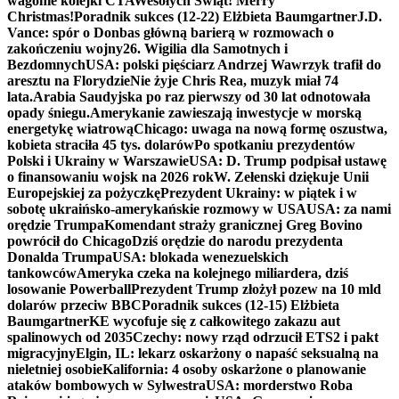
wagonie kolejki CTA
Wesołych Świąt! Merry
Christmas!
Poradnik sukces (12-22) Elżbieta Baumgartner
J.D.
Vance: spór o Donbas główną barierą w rozmowach o
zakończeniu wojny
26. Wigilia dla Samotnych i
Bezdomnych
USA: polski pięściarz Andrzej Wawrzyk trafił do
aresztu na Florydzie
Nie żyje Chris Rea, muzyk miał 74
lata.
Arabia Saudyjska po raz pierwszy od 30 lat odnotowała
opady śniegu.
Amerykanie zawieszają inwestycje w morską
energetykę wiatrową
Chicago: uwaga na nową formę oszustwa,
kobieta straciła 45 tys. dolarów
Po spotkaniu prezydentów
Polski i Ukrainy w Warszawie
USA: D. Trump podpisał ustawę
o finansowaniu wojsk na 2026 rok
W. Zełenski dziękuje Unii
Europejskiej za pożyczkę
Prezydent Ukrainy: w piątek i w
sobotę ukraińsko-amerykańskie rozmowy w USA
USA: za nami
orędzie Trumpa
Komendant straży granicznej Greg Bovino
powrócił do Chicago
Dziś orędzie do narodu prezydenta
Donalda Trumpa
USA: blokada wenezuelskich
tankowców
Ameryka czeka na kolejnego miliardera, dziś
losowanie Powerball
Prezydent Trump złożył pozew na 10 mld
dolarów przeciw BBC
Poradnik sukces (12-15) Elżbieta
Baumgartner
KE wycofuje się z całkowitego zakazu aut
spalinowych od 2035
Czechy: nowy rząd odrzucił ETS2 i pakt
migracyjny
Elgin, IL: lekarz oskarżony o napaść seksualną na
nieletniej osobie
Kalifornia: 4 osoby oskarżone o planowanie
ataków bombowych w Sylwestra
USA: morderstwo Roba