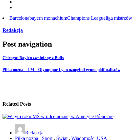
Barcelona
bayern monachium
Champions League
liga mistrzów
Redakcja
Post navigation
Chicago: Boylen zwolniony z Bulls
Piłka nożna – LM – Olympique Lyon uzupełnił grono półfinalistów
Related Posts
Redakcja
Piłka nożna
,
Sport
,
Świat
,
Wiadomości USA