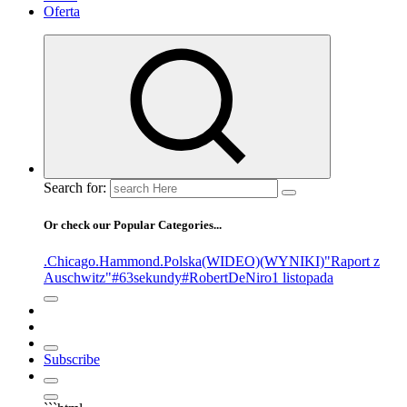
Oferta
Search for:
Or check our Popular Categories...
.Chicago
.Hammond
.Polska
(WIDEO)
(WYNIKI)
"Raport z
Auschwitz"
#63sekundy
#RobertDeNiro
1 listopada
Subscribe