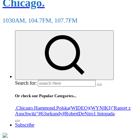
Chicago.
1030AM, 104.7FM, 107.7FM
Search for:
Or check our Popular Categories...
.Chicago
.Hammond
.Polska
(WIDEO)
(WYNIKI)
"Raport z
Auschwitz"
#63sekundy
#RobertDeNiro
1 listopada
Subscribe