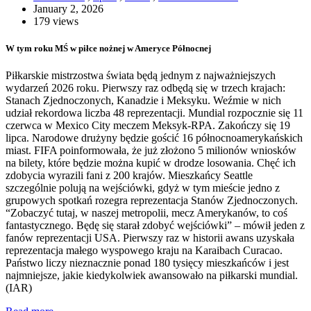
January 2, 2026
179 views
W tym roku MŚ w piłce nożnej w Ameryce Północnej
Piłkarskie mistrzostwa świata będą jednym z najważniejszych
wydarzeń 2026 roku. Pierwszy raz odbędą się w trzech krajach:
Stanach Zjednoczonych, Kanadzie i Meksyku. Weźmie w nich
udział rekordowa liczba 48 reprezentacji. Mundial rozpocznie się 11
czerwca w Mexico City meczem Meksyk-RPA. Zakończy się 19
lipca. Narodowe drużyny będzie gościć 16 północnoamerykańskich
miast. FIFA poinformowała, że już złożono 5 milionów wniosków
na bilety, które będzie można kupić w drodze losowania. Chęć ich
zdobycia wyrazili fani z 200 krajów. Mieszkańcy Seattle
szczególnie polują na wejściówki, gdyż w tym mieście jedno z
grupowych spotkań rozegra reprezentacja Stanów Zjednoczonych.
“Zobaczyć tutaj, w naszej metropolii, mecz Amerykanów, to coś
fantastycznego. Będę się starał zdobyć wejściówki” – mówił jeden z
fanów reprezentacji USA. Pierwszy raz w historii awans uzyskała
reprezentacja małego wyspowego kraju na Karaibach Curacao.
Państwo liczy nieznacznie ponad 180 tysięcy mieszkańców i jest
najmniejsze, jakie kiedykolwiek awansowało na piłkarski mundial.
(IAR)