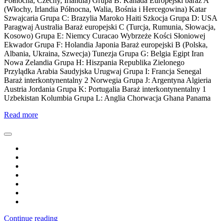
Północna, Czechy, Irlandia) Grupa B: Kanada Europejski baraż A
(Włochy, Irlandia Północna, Walia, Bośnia i Hercegowina) Katar
Szwajcaria Grupa C: Brazylia Maroko Haiti Szkocja Grupa D: USA
Paragwaj Australia Baraż europejski C (Turcja, Rumunia, Słowacja,
Kosowo) Grupa E: Niemcy Curacao Wybrzeże Kości Słoniowej
Ekwador Grupa F: Holandia Japonia Baraż europejski B (Polska,
Albania, Ukraina, Szwecja) Tunezja Grupa G: Belgia Egipt Iran
Nowa Zelandia Grupa H: Hiszpania Republika Zielonego
Przylądka Arabia Saudyjska Urugwaj Grupa I: Francja Senegal
Baraż interkontynentalny 2 Norwegia Grupa J: Argentyna Algieria
Austria Jordania Grupa K: Portugalia Baraż interkontynentalny 1
Uzbekistan Kolumbia Grupa L: Anglia Chorwacja Ghana Panama
Read more
Continue reading