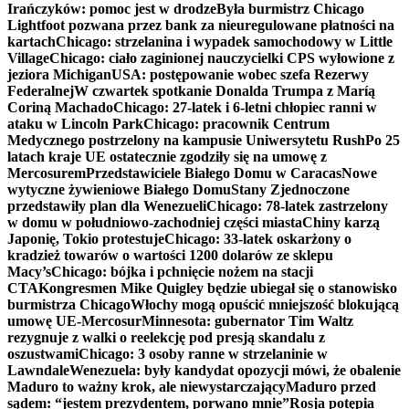
Irańczyków: pomoc jest w drodze
Była burmistrz Chicago
Lightfoot pozwana przez bank za nieuregulowane płatności na
kartach
Chicago: strzelanina i wypadek samochodowy w Little
Village
Chicago: ciało zaginionej nauczycielki CPS wyłowione z
jeziora Michigan
USA: postępowanie wobec szefa Rezerwy
Federalnej
W czwartek spotkanie Donalda Trumpa z Maríą
Coriną Machado
Chicago: 27-latek i 6-letni chłopiec ranni w
ataku w Lincoln Park
Chicago: pracownik Centrum
Medycznego postrzelony na kampusie Uniwersytetu Rush
Po 25
latach kraje UE ostatecznie zgodziły się na umowę z
Mercosurem
Przedstawiciele Białego Domu w Caracas
Nowe
wytyczne żywieniowe Białego Domu
Stany Zjednoczone
przedstawiły plan dla Wenezueli
Chicago: 78-latek zastrzelony
w domu w południowo-zachodniej części miasta
Chiny karzą
Japonię, Tokio protestuje
Chicago: 33-latek oskarżony o
kradzież towarów o wartości 1200 dolarów ze sklepu
Macy’s
Chicago: bójka i pchnięcie nożem na stacji
CTA
Kongresmen Mike Quigley będzie ubiegał się o stanowisko
burmistrza Chicago
Włochy mogą opuścić mniejszość blokującą
umowę UE-Mercosur
Minnesota: gubernator Tim Waltz
rezygnuje z walki o reelekcję pod presją skandalu z
oszustwami
Chicago: 3 osoby ranne w strzelaninie w
Lawndale
Wenezuela: były kandydat opozycji mówi, że obalenie
Maduro to ważny krok, ale niewystarczający
Maduro przed
sądem: “jestem prezydentem, porwano mnie”
Rosja potępia