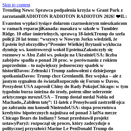
Skip to content
Trending News:
Sprawca podpalenia krzyża w Grant Park z
zarzutami
RADIOTON RADIOTON RADIOTON 2026! ❤️
IL:
Evanston wypłaci tysiące dolarom czarnoskórym mieszkańcom
w ramach reparacji
Kanada: masakra w szkole w Tumbler
Ridge. 10 ofiar śmiertelnych, sprawcą 18-latek
Trump do szefa
policji 20 lat temu: “wszyscy w Nowym Jorku wiedzieli, że
Epstein był obrzydliwy”
Premier Wielkiej Brytanii wyklucza
dymisję ws. kontrowersji wokół Epsteina
Zakończyły się
rozmowy w Abu Zabi ws. pokoju na Ukrainie
USA: liczba
zabójstw spadła o ponad 20 proc. w porównaniu z rokiem
poprzednim – to największy jednoroczny spadek w
historii
Davos: Zełenski i Trump zadowoleni z dzisiejszego
spotkania
Davos: Trump chce Grenlandii. Bez wojska – ale z
jasnym sygnałem do świata
Rozpoczęło się Forum w Davos,
Prezydent USA zaprosił Chiny do Rady Pokoju
Chicago: w tym
tygodniu burza śnieżna do środy, potem silne uderzenie
arktycznego mrozu
USA – Trump dostał medal Nobla od
Machado
„Zabiłem tatę”: 11-latek z Pensylwanii zastrzelił ojca
po zabraniu mu konsoli Nintendo
USA: stopa procentowa
kredytów hipotecznych najniższa od ponad 3 lat
Na mecze
Chicago Bears do Indiany? Senat przedstawił projekt
ustawy
Paryż: rozpoczął się proces, który zadecyduje o
politycznej przyszłości Marine Le Pen
Donald Trump do