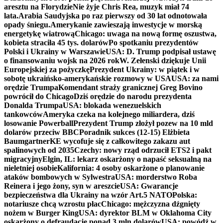
aresztu na Florydzie
Nie żyje Chris Rea, muzyk miał 74
lata.
Arabia Saudyjska po raz pierwszy od 30 lat odnotowała
opady śniegu.
Amerykanie zawieszają inwestycje w morską
energetykę wiatrową
Chicago: uwaga na nową formę oszustwa,
kobieta straciła 45 tys. dolarów
Po spotkaniu prezydentów
Polski i Ukrainy w Warszawie
USA: D. Trump podpisał ustawę
o finansowaniu wojsk na 2026 rok
W. Zełenski dziękuje Unii
Europejskiej za pożyczkę
Prezydent Ukrainy: w piątek i w
sobotę ukraińsko-amerykańskie rozmowy w USA
USA: za nami
orędzie Trumpa
Komendant straży granicznej Greg Bovino
powrócił do Chicago
Dziś orędzie do narodu prezydenta
Donalda Trumpa
USA: blokada wenezuelskich
tankowców
Ameryka czeka na kolejnego miliardera, dziś
losowanie Powerball
Prezydent Trump złożył pozew na 10 mld
dolarów przeciw BBC
Poradnik sukces (12-15) Elżbieta
Baumgartner
KE wycofuje się z całkowitego zakazu aut
spalinowych od 2035
Czechy: nowy rząd odrzucił ETS2 i pakt
migracyjny
Elgin, IL: lekarz oskarżony o napaść seksualną na
nieletniej osobie
Kalifornia: 4 osoby oskarżone o planowanie
ataków bombowych w Sylwestra
USA: morderstwo Roba
Reinera i jego żony, syn w areszcie
USA: Gwarancje
bezpieczeństwa dla Ukrainy na wzór Art.5 NATO
Polska:
notariusze chcą wzrostu płac
Chicago: mężczyzna dźgnięty
nożem w Burger King
USA: dyrektor BLM w Oklahoma City
oskarżony o defraudację ponad 3 mln dolarów
USA: powódź w