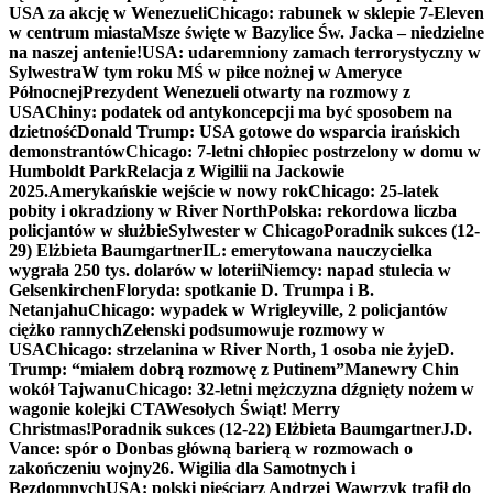
USA za akcję w Wenezueli
Chicago: rabunek w sklepie 7-Eleven
w centrum miasta
Msze święte w Bazylice Św. Jacka – niedzielne
na naszej antenie!
USA: udaremniony zamach terrorystyczny w
Sylwestra
W tym roku MŚ w piłce nożnej w Ameryce
Północnej
Prezydent Wenezueli otwarty na rozmowy z
USA
Chiny: podatek od antykoncepcji ma być sposobem na
dzietność
Donald Trump: USA gotowe do wsparcia irańskich
demonstrantów
Chicago: 7-letni chłopiec postrzelony w domu w
Humboldt Park
Relacja z Wigilii na Jackowie
2025.
Amerykańskie wejście w nowy rok
Chicago: 25-latek
pobity i okradziony w River North
Polska: rekordowa liczba
policjantów w służbie
Sylwester w Chicago
Poradnik sukces (12-
29) Elżbieta Baumgartner
IL: emerytowana nauczycielka
wygrała 250 tys. dolarów w loterii
Niemcy: napad stulecia w
Gelsenkirchen
Floryda: spotkanie D. Trumpa i B.
Netanjahu
Chicago: wypadek w Wrigleyville, 2 policjantów
ciężko rannych
Zełenski podsumowuje rozmowy w
USA
Chicago: strzelanina w River North, 1 osoba nie żyje
D.
Trump: “miałem dobrą rozmowę z Putinem”
Manewry Chin
wokół Tajwanu
Chicago: 32-letni mężczyzna dźgnięty nożem w
wagonie kolejki CTA
Wesołych Świąt! Merry
Christmas!
Poradnik sukces (12-22) Elżbieta Baumgartner
J.D.
Vance: spór o Donbas główną barierą w rozmowach o
zakończeniu wojny
26. Wigilia dla Samotnych i
Bezdomnych
USA: polski pięściarz Andrzej Wawrzyk trafił do