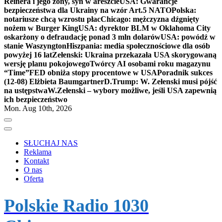
Reinera i jego żony, syn w areszcie
USA: Gwarancje
bezpieczeństwa dla Ukrainy na wzór Art.5 NATO
Polska:
notariusze chcą wzrostu płac
Chicago: mężczyzna dźgnięty
nożem w Burger King
USA: dyrektor BLM w Oklahoma City
oskarżony o defraudację ponad 3 mln dolarów
USA: powódź w
stanie Waszyngton
Hiszpania: media społecznościowe dla osób
powyżej 16 lat
Zełenski: Ukraina przekazała USA skorygowaną
wersję planu pokojowego
Twórcy AI osobami roku magazynu
“Time”
FED obniża stopy procentowe w USA
Poradnik sukces
(12-08) Elżbieta Baumgartner
D.Trump: W. Zełenski musi pójść
na ustępstwa
W.Zełenski – wybory możliwe, jeśli USA zapewnią
ich bezpieczeństwo
Mon. Aug 10th, 2026
SŁUCHAJ NAS
Reklama
Kontakt
O nas
Oferta
Polskie Radio 1030