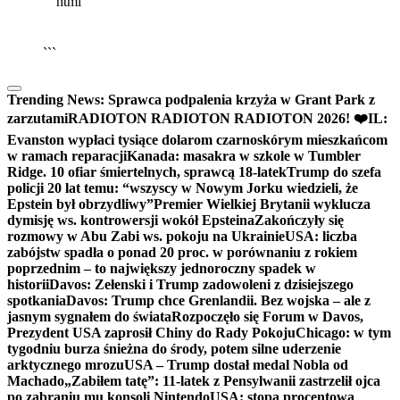
```html
▶
Kliknij PLAY, aby słuchać
🔈
🔊
```
Trending News:
Sprawca podpalenia krzyża w Grant Park z
zarzutami
RADIOTON RADIOTON RADIOTON 2026! ❤️
IL:
Evanston wypłaci tysiące dolarom czarnoskórym mieszkańcom
w ramach reparacji
Kanada: masakra w szkole w Tumbler
Ridge. 10 ofiar śmiertelnych, sprawcą 18-latek
Trump do szefa
policji 20 lat temu: “wszyscy w Nowym Jorku wiedzieli, że
Epstein był obrzydliwy”
Premier Wielkiej Brytanii wyklucza
dymisję ws. kontrowersji wokół Epsteina
Zakończyły się
rozmowy w Abu Zabi ws. pokoju na Ukrainie
USA: liczba
zabójstw spadła o ponad 20 proc. w porównaniu z rokiem
poprzednim – to największy jednoroczny spadek w
historii
Davos: Zełenski i Trump zadowoleni z dzisiejszego
spotkania
Davos: Trump chce Grenlandii. Bez wojska – ale z
jasnym sygnałem do świata
Rozpoczęło się Forum w Davos,
Prezydent USA zaprosił Chiny do Rady Pokoju
Chicago: w tym
tygodniu burza śnieżna do środy, potem silne uderzenie
arktycznego mrozu
USA – Trump dostał medal Nobla od
Machado
„Zabiłem tatę”: 11-latek z Pensylwanii zastrzelił ojca
po zabraniu mu konsoli Nintendo
USA: stopa procentowa