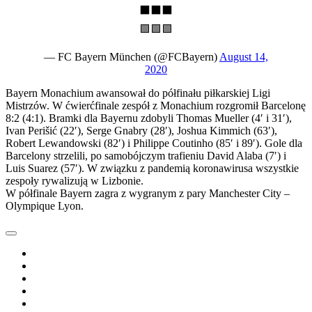
⬛⬛⬛
🟩🟩🟩
— FC Bayern München (@FCBayern)
August 14,
2020
Bayern Monachium awansował do półfinału piłkarskiej Ligi
Mistrzów. W ćwierćfinale zespół z Monachium rozgromił Barcelonę
8:2 (4:1). Bramki dla Bayernu zdobyli Thomas Mueller (4′ i 31′),
Ivan Perišić (22′), Serge Gnabry (28′), Joshua Kimmich (63′),
Robert Lewandowski (82′) i Philippe Coutinho (85′ i 89′). Gole dla
Barcelony strzelili, po samobójczym trafieniu David Alaba (7′) i
Luis Suarez (57′). W związku z pandemią koronawirusa wszystkie
zespoły rywalizują w Lizbonie.
W półfinale Bayern zagra z wygranym z pary Manchester City –
Olympique Lyon.