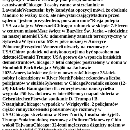
oszustwami
Chicago: 3 osoby ranne w strzelaninie w
Lawndale
Wenezuela: były kandydat opozycji mówi, że obalenie
Maduro to ważny krok, ale niewystarczający
Maduro przed
sądem: “jestem prezydentem, porwano mnie”
Rosja potępia
USA za akcję w Wenezueli
Chicago: rabunek w sklepie 7-Eleven
w centrum miasta
Msze święte w Bazylice Św. Jacka – niedzielne
na naszej antenie!
USA: udaremniony zamach terrorystyczny w
Sylwestra
W tym roku MŚ w piłce nożnej w Ameryce
Północnej
Prezydent Wenezueli otwarty na rozmowy z
USA
Chiny: podatek od antykoncepcji ma być sposobem na
dzietność
Donald Trump: USA gotowe do wsparcia irańskich
demonstrantów
Chicago: 7-letni chłopiec postrzelony w domu w
Humboldt Park
Relacja z Wigilii na Jackowie
2025.
Amerykańskie wejście w nowy rok
Chicago: 25-latek
pobity i okradziony w River North
Polska: rekordowa liczba
policjantów w służbie
Sylwester w Chicago
Poradnik sukces (12-
29) Elżbieta Baumgartner
IL: emerytowana nauczycielka
wygrała 250 tys. dolarów w loterii
Niemcy: napad stulecia w
Gelsenkirchen
Floryda: spotkanie D. Trumpa i B.
Netanjahu
Chicago: wypadek w Wrigleyville, 2 policjantów
ciężko rannych
Zełenski podsumowuje rozmowy w
USA
Chicago: strzelanina w River North, 1 osoba nie żyje
D.
Trump: “miałem dobrą rozmowę z Putinem”
Manewry Chin
wokół Tajwanu
Chicago: 32-letni mężczyzna dźgnięty nożem w