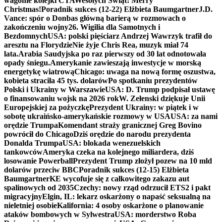
wagonie kolejki CTA
Wesołych Świąt! Merry
Christmas!
Poradnik sukces (12-22) Elżbieta Baumgartner
J.D.
Vance: spór o Donbas główną barierą w rozmowach o
zakończeniu wojny
26. Wigilia dla Samotnych i
Bezdomnych
USA: polski pięściarz Andrzej Wawrzyk trafił do
aresztu na Florydzie
Nie żyje Chris Rea, muzyk miał 74
lata.
Arabia Saudyjska po raz pierwszy od 30 lat odnotowała
opady śniegu.
Amerykanie zawieszają inwestycje w morską
energetykę wiatrową
Chicago: uwaga na nową formę oszustwa,
kobieta straciła 45 tys. dolarów
Po spotkaniu prezydentów
Polski i Ukrainy w Warszawie
USA: D. Trump podpisał ustawę
o finansowaniu wojsk na 2026 rok
W. Zełenski dziękuje Unii
Europejskiej za pożyczkę
Prezydent Ukrainy: w piątek i w
sobotę ukraińsko-amerykańskie rozmowy w USA
USA: za nami
orędzie Trumpa
Komendant straży granicznej Greg Bovino
powrócił do Chicago
Dziś orędzie do narodu prezydenta
Donalda Trumpa
USA: blokada wenezuelskich
tankowców
Ameryka czeka na kolejnego miliardera, dziś
losowanie Powerball
Prezydent Trump złożył pozew na 10 mld
dolarów przeciw BBC
Poradnik sukces (12-15) Elżbieta
Baumgartner
KE wycofuje się z całkowitego zakazu aut
spalinowych od 2035
Czechy: nowy rząd odrzucił ETS2 i pakt
migracyjny
Elgin, IL: lekarz oskarżony o napaść seksualną na
nieletniej osobie
Kalifornia: 4 osoby oskarżone o planowanie
ataków bombowych w Sylwestra
USA: morderstwo Roba