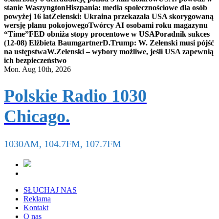
stanie Waszyngton
Hiszpania: media społecznościowe dla osób
powyżej 16 lat
Zełenski: Ukraina przekazała USA skorygowaną
wersję planu pokojowego
Twórcy AI osobami roku magazynu
“Time”
FED obniża stopy procentowe w USA
Poradnik sukces
(12-08) Elżbieta Baumgartner
D.Trump: W. Zełenski musi pójść
na ustępstwa
W.Zełenski – wybory możliwe, jeśli USA zapewnią
ich bezpieczeństwo
Mon. Aug 10th, 2026
Polskie Radio 1030
Chicago.
1030AM, 104.7FM, 107.7FM
SŁUCHAJ NAS
Reklama
Kontakt
O nas