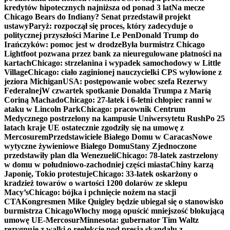
kredytów hipotecznych najniższa od ponad 3 lat
Na mecze
Chicago Bears do Indiany? Senat przedstawił projekt
ustawy
Paryż: rozpoczął się proces, który zadecyduje o
politycznej przyszłości Marine Le Pen
Donald Trump do
Irańczyków: pomoc jest w drodze
Była burmistrz Chicago
Lightfoot pozwana przez bank za nieuregulowane płatności na
kartach
Chicago: strzelanina i wypadek samochodowy w Little
Village
Chicago: ciało zaginionej nauczycielki CPS wyłowione z
jeziora Michigan
USA: postępowanie wobec szefa Rezerwy
Federalnej
W czwartek spotkanie Donalda Trumpa z Maríą
Coriną Machado
Chicago: 27-latek i 6-letni chłopiec ranni w
ataku w Lincoln Park
Chicago: pracownik Centrum
Medycznego postrzelony na kampusie Uniwersytetu Rush
Po 25
latach kraje UE ostatecznie zgodziły się na umowę z
Mercosurem
Przedstawiciele Białego Domu w Caracas
Nowe
wytyczne żywieniowe Białego Domu
Stany Zjednoczone
przedstawiły plan dla Wenezueli
Chicago: 78-latek zastrzelony
w domu w południowo-zachodniej części miasta
Chiny karzą
Japonię, Tokio protestuje
Chicago: 33-latek oskarżony o
kradzież towarów o wartości 1200 dolarów ze sklepu
Macy’s
Chicago: bójka i pchnięcie nożem na stacji
CTA
Kongresmen Mike Quigley będzie ubiegał się o stanowisko
burmistrza Chicago
Włochy mogą opuścić mniejszość blokującą
umowę UE-Mercosur
Minnesota: gubernator Tim Waltz
rezygnuje z walki o reelekcję pod presją skandalu z