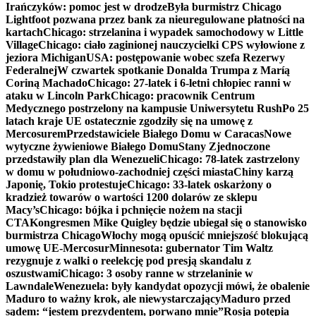
Irańczyków: pomoc jest w drodze
Była burmistrz Chicago
Lightfoot pozwana przez bank za nieuregulowane płatności na
kartach
Chicago: strzelanina i wypadek samochodowy w Little
Village
Chicago: ciało zaginionej nauczycielki CPS wyłowione z
jeziora Michigan
USA: postępowanie wobec szefa Rezerwy
Federalnej
W czwartek spotkanie Donalda Trumpa z Maríą
Coriną Machado
Chicago: 27-latek i 6-letni chłopiec ranni w
ataku w Lincoln Park
Chicago: pracownik Centrum
Medycznego postrzelony na kampusie Uniwersytetu Rush
Po 25
latach kraje UE ostatecznie zgodziły się na umowę z
Mercosurem
Przedstawiciele Białego Domu w Caracas
Nowe
wytyczne żywieniowe Białego Domu
Stany Zjednoczone
przedstawiły plan dla Wenezueli
Chicago: 78-latek zastrzelony
w domu w południowo-zachodniej części miasta
Chiny karzą
Japonię, Tokio protestuje
Chicago: 33-latek oskarżony o
kradzież towarów o wartości 1200 dolarów ze sklepu
Macy’s
Chicago: bójka i pchnięcie nożem na stacji
CTA
Kongresmen Mike Quigley będzie ubiegał się o stanowisko
burmistrza Chicago
Włochy mogą opuścić mniejszość blokującą
umowę UE-Mercosur
Minnesota: gubernator Tim Waltz
rezygnuje z walki o reelekcję pod presją skandalu z
oszustwami
Chicago: 3 osoby ranne w strzelaninie w
Lawndale
Wenezuela: były kandydat opozycji mówi, że obalenie
Maduro to ważny krok, ale niewystarczający
Maduro przed
sądem: “jestem prezydentem, porwano mnie”
Rosja potępia