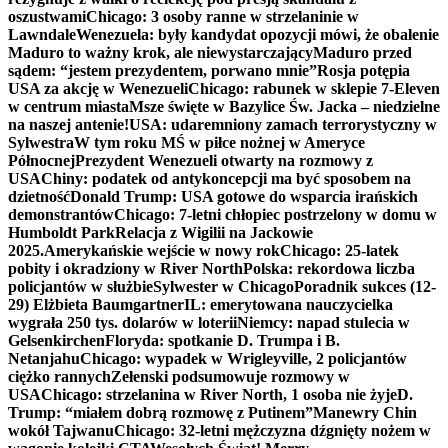
oszustwami
Chicago: 3 osoby ranne w strzelaninie w
Lawndale
Wenezuela: były kandydat opozycji mówi, że obalenie
Maduro to ważny krok, ale niewystarczający
Maduro przed
sądem: “jestem prezydentem, porwano mnie”
Rosja potępia
USA za akcję w Wenezueli
Chicago: rabunek w sklepie 7-Eleven
w centrum miasta
Msze święte w Bazylice Św. Jacka – niedzielne
na naszej antenie!
USA: udaremniony zamach terrorystyczny w
Sylwestra
W tym roku MŚ w piłce nożnej w Ameryce
Północnej
Prezydent Wenezueli otwarty na rozmowy z
USA
Chiny: podatek od antykoncepcji ma być sposobem na
dzietność
Donald Trump: USA gotowe do wsparcia irańskich
demonstrantów
Chicago: 7-letni chłopiec postrzelony w domu w
Humboldt Park
Relacja z Wigilii na Jackowie
2025.
Amerykańskie wejście w nowy rok
Chicago: 25-latek
pobity i okradziony w River North
Polska: rekordowa liczba
policjantów w służbie
Sylwester w Chicago
Poradnik sukces (12-
29) Elżbieta Baumgartner
IL: emerytowana nauczycielka
wygrała 250 tys. dolarów w loterii
Niemcy: napad stulecia w
Gelsenkirchen
Floryda: spotkanie D. Trumpa i B.
Netanjahu
Chicago: wypadek w Wrigleyville, 2 policjantów
ciężko rannych
Zełenski podsumowuje rozmowy w
USA
Chicago: strzelanina w River North, 1 osoba nie żyje
D.
Trump: “miałem dobrą rozmowę z Putinem”
Manewry Chin
wokół Tajwanu
Chicago: 32-letni mężczyzna dźgnięty nożem w