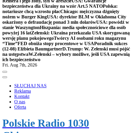
Reinera i jego żony, syn w areszcie
USA: Gwarancje
bezpieczeństwa dla Ukrainy na wzór Art.5 NATO
Polska:
notariusze chcą wzrostu płac
Chicago: mężczyzna dźgnięty
nożem w Burger King
USA: dyrektor BLM w Oklahoma City
oskarżony o defraudację ponad 3 mln dolarów
USA: powódź w
stanie Waszyngton
Hiszpania: media społecznościowe dla osób
powyżej 16 lat
Zełenski: Ukraina przekazała USA skorygowaną
wersję planu pokojowego
Twórcy AI osobami roku magazynu
“Time”
FED obniża stopy procentowe w USA
Poradnik sukces
(12-08) Elżbieta Baumgartner
D.Trump: W. Zełenski musi pójść
na ustępstwa
W.Zełenski – wybory możliwe, jeśli USA zapewnią
ich bezpieczeństwo
Fri. Aug 7th, 2026
SŁUCHAJ NAS
Reklama
Kontakt
O nas
Oferta
Polskie Radio 1030