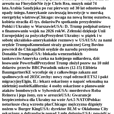
aresztu na Florydzie
Nie żyje Chris Rea, muzyk miał 74
lata.
Arabia Saudyjska po raz pierwszy od 30 lat odnotowała
opady śniegu.
Amerykanie zawieszają inwestycje w morską
energetykę wiatrową
Chicago: uwaga na nową formę oszustwa,
kobieta straciła 45 tys. dolarów
Po spotkaniu prezydentów
Polski i Ukrainy w Warszawie
USA: D. Trump podpisał ustawę
o finansowaniu wojsk na 2026 rok
W. Zełenski dziękuje Unii
Europejskiej za pożyczkę
Prezydent Ukrainy: w piątek i w
sobotę ukraińsko-amerykańskie rozmowy w USA
USA: za nami
orędzie Trumpa
Komendant straży granicznej Greg Bovino
powrócił do Chicago
Dziś orędzie do narodu prezydenta
Donalda Trumpa
USA: blokada wenezuelskich
tankowców
Ameryka czeka na kolejnego miliardera, dziś
losowanie Powerball
Prezydent Trump złożył pozew na 10 mld
dolarów przeciw BBC
Poradnik sukces (12-15) Elżbieta
Baumgartner
KE wycofuje się z całkowitego zakazu aut
spalinowych od 2035
Czechy: nowy rząd odrzucił ETS2 i pakt
migracyjny
Elgin, IL: lekarz oskarżony o napaść seksualną na
nieletniej osobie
Kalifornia: 4 osoby oskarżone o planowanie
ataków bombowych w Sylwestra
USA: morderstwo Roba
Reinera i jego żony, syn w areszcie
USA: Gwarancje
bezpieczeństwa dla Ukrainy na wzór Art.5 NATO
Polska:
notariusze chcą wzrostu płac
Chicago: mężczyzna dźgnięty
nożem w Burger King
USA: dyrektor BLM w Oklahoma City
oskarżony o defraudację ponad 3 mln dolarów
USA: powódź w