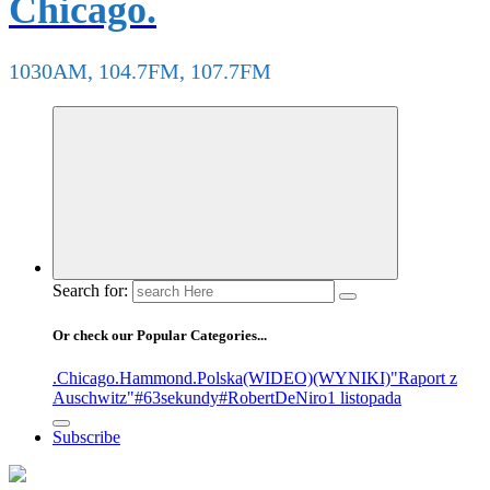
Chicago.
1030AM, 104.7FM, 107.7FM
Search for:
Or check our Popular Categories...
.Chicago
.Hammond
.Polska
(WIDEO)
(WYNIKI)
"Raport z
Auschwitz"
#63sekundy
#RobertDeNiro
1 listopada
Subscribe