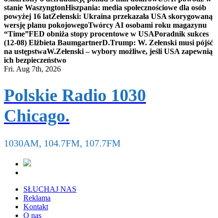
stanie Waszyngton
Hiszpania: media społecznościowe dla osób
powyżej 16 lat
Zełenski: Ukraina przekazała USA skorygowaną
wersję planu pokojowego
Twórcy AI osobami roku magazynu
“Time”
FED obniża stopy procentowe w USA
Poradnik sukces
(12-08) Elżbieta Baumgartner
D.Trump: W. Zełenski musi pójść
na ustępstwa
W.Zełenski – wybory możliwe, jeśli USA zapewnią
ich bezpieczeństwo
Fri. Aug 7th, 2026
Polskie Radio 1030
Chicago.
1030AM, 104.7FM, 107.7FM
SŁUCHAJ NAS
Reklama
Kontakt
O nas