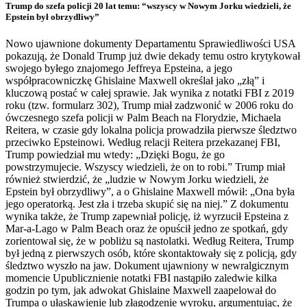
Trump do szefa policji 20 lat temu: “wszyscy w Nowym Jorku wiedzieli, że
Epstein był obrzydliwy”
Nowo ujawnione dokumenty Departamentu Sprawiedliwości USA
pokazują, że Donald Trump już dwie dekady temu ostro krytykował
swojego byłego znajomego Jeffreya Epsteina, a jego
współpracowniczkę Ghislaine Maxwell określał jako „złą” i
kluczową postać w całej sprawie. Jak wynika z notatki FBI z 2019
roku (tzw. formularz 302), Trump miał zadzwonić w 2006 roku do
ówczesnego szefa policji w Palm Beach na Florydzie, Michaela
Reitera, w czasie gdy lokalna policja prowadziła pierwsze śledztwo
przeciwko Epsteinowi. Według relacji Reitera przekazanej FBI,
Trump powiedział mu wtedy: „Dzięki Bogu, że go
powstrzymujecie. Wszyscy wiedzieli, że on to robi.” Trump miał
również stwierdzić, że „ludzie w Nowym Jorku wiedzieli, że
Epstein był obrzydliwy”, a o Ghislaine Maxwell mówił: „Ona była
jego operatorką. Jest zła i trzeba skupić się na niej.” Z dokumentu
wynika także, że Trump zapewniał policję, iż wyrzucił Epsteina z
Mar-a-Lago w Palm Beach oraz że opuścił jedno ze spotkań, gdy
zorientował się, że w pobliżu są nastolatki. Według Reitera, Trump
był jedną z pierwszych osób, które skontaktowały się z policją, gdy
śledztwo wyszło na jaw. Dokument ujawniony w newralgicznym
momencie Upublicznienie notatki FBI nastąpiło zaledwie kilka
godzin po tym, jak adwokat Ghislaine Maxwell zaapelował do
Trumpa o ułaskawienie lub złagodzenie wyroku, argumentując, że