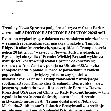
```html
▶
Kliknij PLAY, aby słuchać
🔈
🔊
```
Trending News:
Sprawca podpalenia krzyża w Grant Park z
zarzutami
RADIOTON RADIOTON RADIOTON 2026! ❤️
IL:
Evanston wypłaci tysiące dolarom czarnoskórym mieszkańcom
w ramach reparacji
Kanada: masakra w szkole w Tumbler
Ridge. 10 ofiar śmiertelnych, sprawcą 18-latek
Trump do szefa
policji 20 lat temu: “wszyscy w Nowym Jorku wiedzieli, że
Epstein był obrzydliwy”
Premier Wielkiej Brytanii wyklucza
dymisję ws. kontrowersji wokół Epsteina
Zakończyły się
rozmowy w Abu Zabi ws. pokoju na Ukrainie
USA: liczba
zabójstw spadła o ponad 20 proc. w porównaniu z rokiem
poprzednim – to największy jednoroczny spadek w
historii
Davos: Zełenski i Trump zadowoleni z dzisiejszego
spotkania
Davos: Trump chce Grenlandii. Bez wojska – ale z
jasnym sygnałem do świata
Rozpoczęło się Forum w Davos,
Prezydent USA zaprosił Chiny do Rady Pokoju
Chicago: w tym
tygodniu burza śnieżna do środy, potem silne uderzenie
arktycznego mrozu
USA – Trump dostał medal Nobla od
Machado
„Zabiłem tatę”: 11-latek z Pensylwanii zastrzelił ojca
po zabraniu mu konsoli Nintendo
USA: stopa procentowa