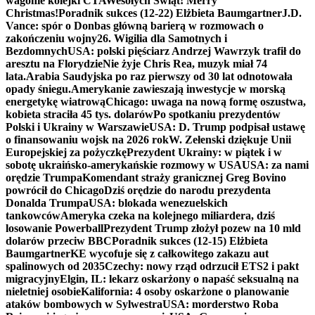
wagonie kolejki CTA
Wesołych Świąt! Merry
Christmas!
Poradnik sukces (12-22) Elżbieta Baumgartner
J.D.
Vance: spór o Donbas główną barierą w rozmowach o
zakończeniu wojny
26. Wigilia dla Samotnych i
Bezdomnych
USA: polski pięściarz Andrzej Wawrzyk trafił do
aresztu na Florydzie
Nie żyje Chris Rea, muzyk miał 74
lata.
Arabia Saudyjska po raz pierwszy od 30 lat odnotowała
opady śniegu.
Amerykanie zawieszają inwestycje w morską
energetykę wiatrową
Chicago: uwaga na nową formę oszustwa,
kobieta straciła 45 tys. dolarów
Po spotkaniu prezydentów
Polski i Ukrainy w Warszawie
USA: D. Trump podpisał ustawę
o finansowaniu wojsk na 2026 rok
W. Zełenski dziękuje Unii
Europejskiej za pożyczkę
Prezydent Ukrainy: w piątek i w
sobotę ukraińsko-amerykańskie rozmowy w USA
USA: za nami
orędzie Trumpa
Komendant straży granicznej Greg Bovino
powrócił do Chicago
Dziś orędzie do narodu prezydenta
Donalda Trumpa
USA: blokada wenezuelskich
tankowców
Ameryka czeka na kolejnego miliardera, dziś
losowanie Powerball
Prezydent Trump złożył pozew na 10 mld
dolarów przeciw BBC
Poradnik sukces (12-15) Elżbieta
Baumgartner
KE wycofuje się z całkowitego zakazu aut
spalinowych od 2035
Czechy: nowy rząd odrzucił ETS2 i pakt
migracyjny
Elgin, IL: lekarz oskarżony o napaść seksualną na
nieletniej osobie
Kalifornia: 4 osoby oskarżone o planowanie
ataków bombowych w Sylwestra
USA: morderstwo Roba