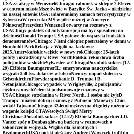
USA za akcję w Wenezueli
Chicago: rabunek w sklepie 7-Eleven
w centrum miasta
Msze święte w Bazylice Św. Jacka – niedzielne
na naszej antenie!
USA: udaremniony zamach terrorystyczny w
Sylwestra
W tym roku MŚ w piłce nożnej w Ameryce
Północnej
Prezydent Wenezueli otwarty na rozmowy z
USA
Chiny: podatek od antykoncepcji ma być sposobem na
dzietność
Donald Trump: USA gotowe do wsparcia irańskich
demonstrantów
Chicago: 7-letni chłopiec postrzelony w domu w
Humboldt Park
Relacja z Wigilii na Jackowie
2025.
Amerykańskie wejście w nowy rok
Chicago: 25-latek
pobity i okradziony w River North
Polska: rekordowa liczba
policjantów w służbie
Sylwester w Chicago
Poradnik sukces (12-
29) Elżbieta Baumgartner
IL: emerytowana nauczycielka
wygrała 250 tys. dolarów w loterii
Niemcy: napad stulecia w
Gelsenkirchen
Floryda: spotkanie D. Trumpa i B.
Netanjahu
Chicago: wypadek w Wrigleyville, 2 policjantów
ciężko rannych
Zełenski podsumowuje rozmowy w
USA
Chicago: strzelanina w River North, 1 osoba nie żyje
D.
Trump: “miałem dobrą rozmowę z Putinem”
Manewry Chin
wokół Tajwanu
Chicago: 32-letni mężczyzna dźgnięty nożem w
wagonie kolejki CTA
Wesołych Świąt! Merry
Christmas!
Poradnik sukces (12-22) Elżbieta Baumgartner
J.D.
Vance: spór o Donbas główną barierą w rozmowach o
zakończeniu wojny
26. Wigilia dla Samotnych i
Bezdomnych
USA: polski pięściarz Andrzej Wawrzyk trafił do