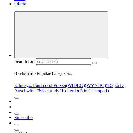
Oferta
Search for:
Or check our Popular Categories...
.Chicago
.Hammond
.Polska
(WIDEO)
(WYNIKI)
"Raport z
Auschwitz"
#63sekundy
#RobertDeNiro
1 listopada
Subscribe