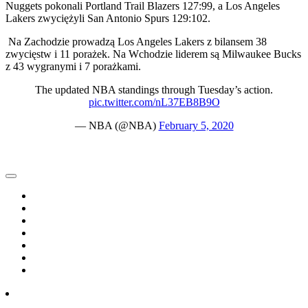
Nuggets pokonali Portland Trail Blazers 127:99, a Los Angeles
Lakers zwyciężyli San Antonio Spurs 129:102.
Na Zachodzie prowadzą Los Angeles Lakers z bilansem 38
zwycięstw i 11 porażek. Na Wchodzie liderem są Milwaukee Bucks
z 43 wygranymi i 7 porażkami.
The updated NBA standings through Tuesday’s action.
pic.twitter.com/nL37EB8B9O
— NBA (@NBA)
February 5, 2020