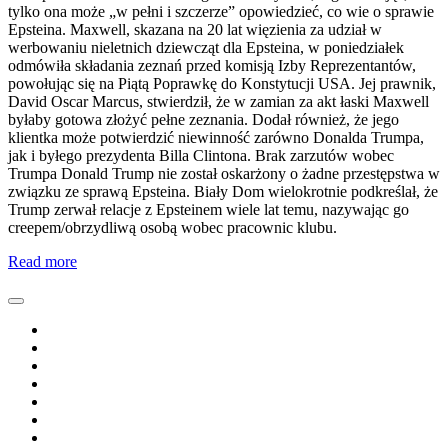
tylko ona może „w pełni i szczerze” opowiedzieć, co wie o sprawie
Epsteina. Maxwell, skazana na 20 lat więzienia za udział w
werbowaniu nieletnich dziewcząt dla Epsteina, w poniedziałek
odmówiła składania zeznań przed komisją Izby Reprezentantów,
powołując się na Piątą Poprawkę do Konstytucji USA. Jej prawnik,
David Oscar Marcus, stwierdził, że w zamian za akt łaski Maxwell
byłaby gotowa złożyć pełne zeznania. Dodał również, że jego
klientka może potwierdzić niewinność zarówno Donalda Trumpa,
jak i byłego prezydenta Billa Clintona. Brak zarzutów wobec
Trumpa Donald Trump nie został oskarżony o żadne przestępstwa w
związku ze sprawą Epsteina. Biały Dom wielokrotnie podkreślał, że
Trump zerwał relacje z Epsteinem wiele lat temu, nazywając go
creepem/obrzydliwą osobą wobec pracownic klubu.
Read more