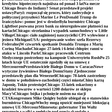
kredytów hipotecznych najniższa od ponad 3 lat
Na mecze
Chicago Bears do Indiany? Senat przedstawił projekt
ustawy
Paryż: rozpoczął się proces, który zadecyduje o
politycznej przyszłości Marine Le Pen
Donald Trump do
Irańczyków: pomoc jest w drodze
Była burmistrz Chicago
Lightfoot pozwana przez bank za nieuregulowane płatności na
kartach
Chicago: strzelanina i wypadek samochodowy w Little
Village
Chicago: ciało zaginionej nauczycielki CPS wyłowione z
jeziora Michigan
USA: postępowanie wobec szefa Rezerwy
Federalnej
W czwartek spotkanie Donalda Trumpa z Maríą
Coriną Machado
Chicago: 27-latek i 6-letni chłopiec ranni w
ataku w Lincoln Park
Chicago: pracownik Centrum
Medycznego postrzelony na kampusie Uniwersytetu Rush
Po 25
latach kraje UE ostatecznie zgodziły się na umowę z
Mercosurem
Przedstawiciele Białego Domu w Caracas
Nowe
wytyczne żywieniowe Białego Domu
Stany Zjednoczone
przedstawiły plan dla Wenezueli
Chicago: 78-latek zastrzelony
w domu w południowo-zachodniej części miasta
Chiny karzą
Japonię, Tokio protestuje
Chicago: 33-latek oskarżony o
kradzież towarów o wartości 1200 dolarów ze sklepu
Macy’s
Chicago: bójka i pchnięcie nożem na stacji
CTA
Kongresmen Mike Quigley będzie ubiegał się o stanowisko
burmistrza Chicago
Włochy mogą opuścić mniejszość blokującą
umowę UE-Mercosur
Minnesota: gubernator Tim Waltz
rezygnuje z walki o reelekcję pod presją skandalu z