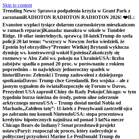
Skip to content
Trending News:
Sprawca podpalenia krzyża w Grant Park z
zarzutami
RADIOTON RADIOTON RADIOTON 2026! ❤️
IL:
Evanston wypłaci tysiące dolarom czarnoskórym mieszkańcom
w ramach reparacji
Kanada: masakra w szkole w Tumbler
Ridge. 10 ofiar śmiertelnych, sprawcą 18-latek
Trump do szefa
policji 20 lat temu: “wszyscy w Nowym Jorku wiedzieli, że
Epstein był obrzydliwy”
Premier Wielkiej Brytanii wyklucza
dymisję ws. kontrowersji wokół Epsteina
Zakończyły się
rozmowy w Abu Zabi ws. pokoju na Ukrainie
USA: liczba
zabójstw spadła o ponad 20 proc. w porównaniu z rokiem
poprzednim – to największy jednoroczny spadek w
historii
Davos: Zełenski i Trump zadowoleni z dzisiejszego
spotkania
Davos: Trump chce Grenlandii. Bez wojska – ale z
jasnym sygnałem do świata
Rozpoczęło się Forum w Davos,
Prezydent USA zaprosił Chiny do Rady Pokoju
Chicago: w tym
tygodniu burza śnieżna do środy, potem silne uderzenie
arktycznego mrozu
USA – Trump dostał medal Nobla od
Machado
„Zabiłem tatę”: 11-latek z Pensylwanii zastrzelił ojca
po zabraniu mu konsoli Nintendo
USA: stopa procentowa
kredytów hipotecznych najniższa od ponad 3 lat
Na mecze
Chicago Bears do Indiany? Senat przedstawił projekt
ustawy
Paryż: rozpoczął się proces, który zadecyduje o
politycznej przyszłości Marine Le Pen
Donald Trump do