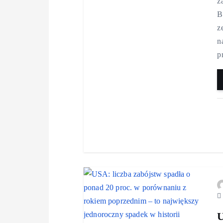
ż
B
z
n
p
U