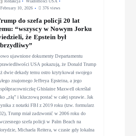
Redakcja
Wiadomości USA
February 10, 2026
376 views
rump do szefa policji 20 lat
emu: “wszyscy w Nowym Jorku
iedzieli, że Epstein był
brzydliwy”
owo ujawnione dokumenty Departamentu
prawiedliwości USA pokazują, że Donald Trump
uż dwie dekady temu ostro krytykował swojego
yłego znajomego Jeffreya Epsteina, a jego
spółpracowniczkę Ghislaine Maxwell określał
ako „złą” i kluczową postać w całej sprawie. Jak
ynika z notatki FBI z 2019 roku (tzw. formularz
02), Trump miał zadzwonić w 2006 roku do
wczesnego szefa policji w Palm Beach na
lorydzie, Michaela Reitera, w czasie gdy lokalna