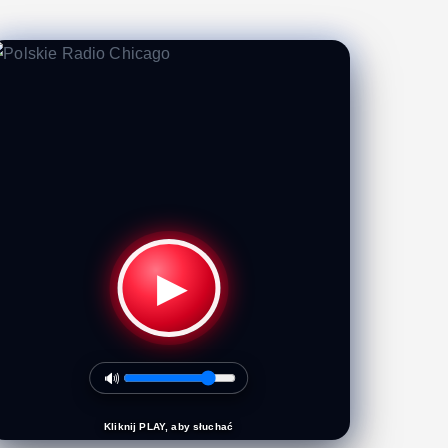
▶
🔊
Kliknij PLAY, aby słuchać