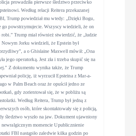
olicja prowadziła pierwsze śledztwo przeciwko
psteinowi. Według relacji Reitera przekazanej
BI, Trump powiedział mu wtedy: „Dzięki Bogu,
e go powstrzymujecie. Wszyscy wiedzieli, że on
o robi.” Trump miał również stwierdzić, że „ludzie
 Nowym Jorku wiedzieli, że Epstein był
brzydliwy”, a o Ghislaine Maxwell mówił: „Ona
yła jego operatorką. Jest zła i trzeba skupić się na
iej.” Z dokumentu wynika także, że Trump
apewniał policję, iż wyrzucił Epsteina z Mar-a-
ago w Palm Beach oraz że opuścił jedno ze
potkań, gdy zorientował się, że w pobliżu są
astolatki. Według Reitera, Trump był jedną z
ierwszych osób, które skontaktowały się z policją,
dy śledztwo wyszło na jaw. Dokument ujawniony
 newralgicznym momencie Upublicznienie
otatki FBI nastąpiło zaledwie kilka godzin po