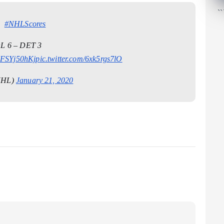
``
#NHLScores
L 6 – DET 3
/NFSYj50hKj
pic.twitter.com/6xk5rgs7lO
NHL)
January 21, 2020