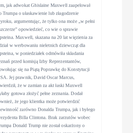
ym, jak adwokat Ghislaine Maxwell zaapelował
o Trumpa o ułaskawienie lub złagodzenie
yroku, argumentując, że tylko ona może „w pełni
 szczerze” opowiedzieć, co wie o sprawie
psteina. Maxwell, skazana na 20 lat więzienia za
dział w werbowaniu nieletnich dziewcząt dla
psteina, w poniedziałek odmówiła składania
eznań przed komisją Izby Reprezentantów,
owołując się na Piątą Poprawkę do Konstytucji
SA. Jej prawnik, David Oscar Marcus,
twierdził, że w zamian za akt łaski Maxwell
yłaby gotowa złożyć pełne zeznania. Dodał
ównież, że jego klientka może potwierdzić
iewinność zarówno Donalda Trumpa, jak i byłego
rezydenta Billa Clintona. Brak zarzutów wobec
rumpa Donald Trump nie został oskarżony o