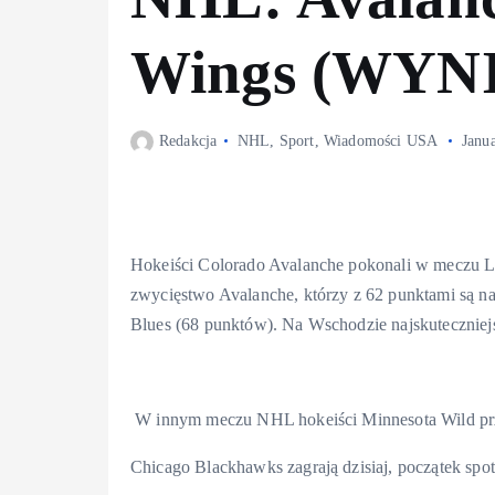
Wings (WYN
Redakcja
NHL
,
Sport
,
Wiadomości USA
Janu
Hokeiści Colorado Avalanche pokonali w meczu Li
zwycięstwo Avalanche, którzy z 62 punktami są n
Blues (68 punktów). Na Wschodzie najskuteczniejs
W innym meczu NHL hokeiści Minnesota Wild przeg
Chicago Blackhawks zagrają dzisiaj, początek spot