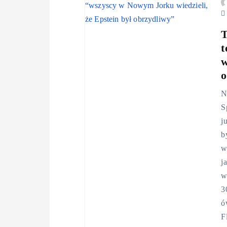
T
t
w
o
N
S
j
b
w
j
w
3
ó
F