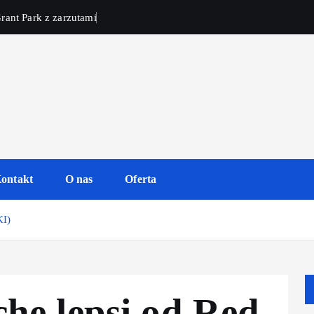
rant Park z zarzutami
ontakt
O nas
Oferta
KI)
he lepsi od Red