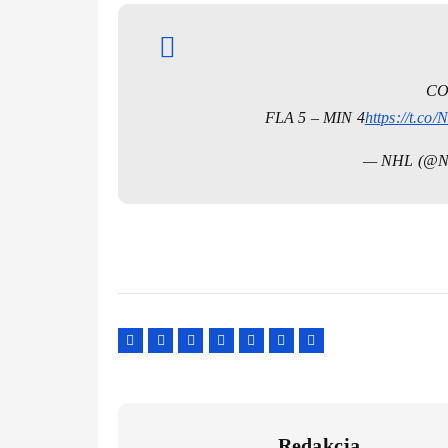
CO
FLA 5 – MIN 4
https://t.co
— NHL (@
Redakcja