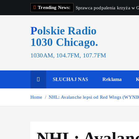
Trending News:
Sprawca podpalenia krzyża w G
Polskie Radio
1030 Chicago.
1030AM, 104.7FM, 107.7FM
SŁUCHAJ NAS
Reklama
K
Home
NHL: Avalanche lepsi od Red Wings (WYNI
NHL: Avalanc