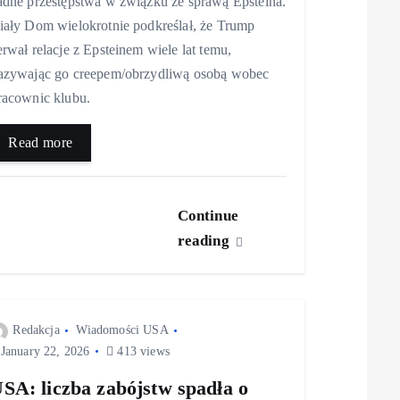
adne przestępstwa w związku ze sprawą Epsteina.
iały Dom wielokrotnie podkreślał, że Trump
erwał relacje z Epsteinem wiele lat temu,
azywając go creepem/obrzydliwą osobą wobec
racownic klubu.
Read more
Continue
reading
Redakcja
Wiadomości USA
January 22, 2026
413 views
SA: liczba zabójstw spadła o