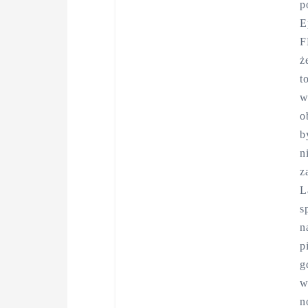
p
E
F
ż
t
w
o
b
n
z
L
s
n
p
g
w
n