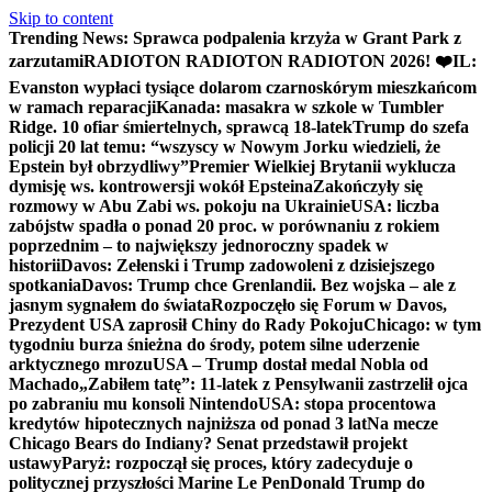
Skip to content
Trending News:
Sprawca podpalenia krzyża w Grant Park z
zarzutami
RADIOTON RADIOTON RADIOTON 2026! ❤️
IL:
Evanston wypłaci tysiące dolarom czarnoskórym mieszkańcom
w ramach reparacji
Kanada: masakra w szkole w Tumbler
Ridge. 10 ofiar śmiertelnych, sprawcą 18-latek
Trump do szefa
policji 20 lat temu: “wszyscy w Nowym Jorku wiedzieli, że
Epstein był obrzydliwy”
Premier Wielkiej Brytanii wyklucza
dymisję ws. kontrowersji wokół Epsteina
Zakończyły się
rozmowy w Abu Zabi ws. pokoju na Ukrainie
USA: liczba
zabójstw spadła o ponad 20 proc. w porównaniu z rokiem
poprzednim – to największy jednoroczny spadek w
historii
Davos: Zełenski i Trump zadowoleni z dzisiejszego
spotkania
Davos: Trump chce Grenlandii. Bez wojska – ale z
jasnym sygnałem do świata
Rozpoczęło się Forum w Davos,
Prezydent USA zaprosił Chiny do Rady Pokoju
Chicago: w tym
tygodniu burza śnieżna do środy, potem silne uderzenie
arktycznego mrozu
USA – Trump dostał medal Nobla od
Machado
„Zabiłem tatę”: 11-latek z Pensylwanii zastrzelił ojca
po zabraniu mu konsoli Nintendo
USA: stopa procentowa
kredytów hipotecznych najniższa od ponad 3 lat
Na mecze
Chicago Bears do Indiany? Senat przedstawił projekt
ustawy
Paryż: rozpoczął się proces, który zadecyduje o
politycznej przyszłości Marine Le Pen
Donald Trump do