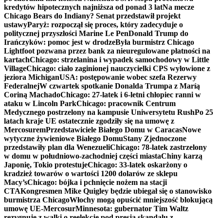
kredytów hipotecznych najniższa od ponad 3 lat
Na mecze
Chicago Bears do Indiany? Senat przedstawił projekt
ustawy
Paryż: rozpoczął się proces, który zadecyduje o
politycznej przyszłości Marine Le Pen
Donald Trump do
Irańczyków: pomoc jest w drodze
Była burmistrz Chicago
Lightfoot pozwana przez bank za nieuregulowane płatności na
kartach
Chicago: strzelanina i wypadek samochodowy w Little
Village
Chicago: ciało zaginionej nauczycielki CPS wyłowione z
jeziora Michigan
USA: postępowanie wobec szefa Rezerwy
Federalnej
W czwartek spotkanie Donalda Trumpa z Maríą
Coriną Machado
Chicago: 27-latek i 6-letni chłopiec ranni w
ataku w Lincoln Park
Chicago: pracownik Centrum
Medycznego postrzelony na kampusie Uniwersytetu Rush
Po 25
latach kraje UE ostatecznie zgodziły się na umowę z
Mercosurem
Przedstawiciele Białego Domu w Caracas
Nowe
wytyczne żywieniowe Białego Domu
Stany Zjednoczone
przedstawiły plan dla Wenezueli
Chicago: 78-latek zastrzelony
w domu w południowo-zachodniej części miasta
Chiny karzą
Japonię, Tokio protestuje
Chicago: 33-latek oskarżony o
kradzież towarów o wartości 1200 dolarów ze sklepu
Macy’s
Chicago: bójka i pchnięcie nożem na stacji
CTA
Kongresmen Mike Quigley będzie ubiegał się o stanowisko
burmistrza Chicago
Włochy mogą opuścić mniejszość blokującą
umowę UE-Mercosur
Minnesota: gubernator Tim Waltz
rezygnuje z walki o reelekcję pod presją skandalu z