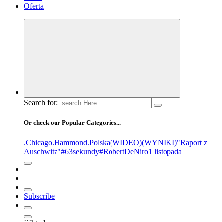
Oferta
Search for:
Or check our Popular Categories...
.Chicago
.Hammond
.Polska
(WIDEO)
(WYNIKI)
"Raport z
Auschwitz"
#63sekundy
#RobertDeNiro
1 listopada
Subscribe