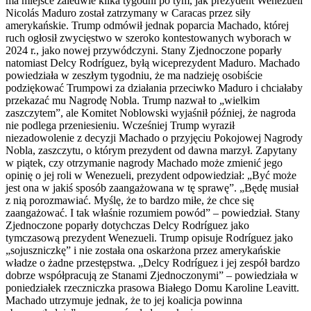
ma miejsce zaledwie kilka tygodni po tym, jak prezydent Wenezueli
Nicolás Maduro został zatrzymany w Caracas przez siły
amerykańskie. Trump odmówił jednak poparcia Machado, której
ruch ogłosił zwycięstwo w szeroko kontestowanych wyborach w
2024 r., jako nowej przywódczyni. Stany Zjednoczone poparły
natomiast Delcy Rodríguez, byłą wiceprezydent Maduro. Machado
powiedziała w zeszłym tygodniu, że ma nadzieję osobiście
podziękować Trumpowi za działania przeciwko Maduro i chciałaby
przekazać mu Nagrodę Nobla. Trump nazwał to „wielkim
zaszczytem”, ale Komitet Noblowski wyjaśnił później, że nagroda
nie podlega przeniesieniu. Wcześniej Trump wyraził
niezadowolenie z decyzji Machado o przyjęciu Pokojowej Nagrody
Nobla, zaszczytu, o którym prezydent od dawna marzył. Zapytany
w piątek, czy otrzymanie nagrody Machado może zmienić jego
opinię o jej roli w Wenezueli, prezydent odpowiedział: „Być może
jest ona w jakiś sposób zaangażowana w tę sprawę”. „Będę musiał
z nią porozmawiać. Myślę, że to bardzo miłe, że chce się
zaangażować. I tak właśnie rozumiem powód” – powiedział. Stany
Zjednoczone poparły dotychczas Delcy Rodríguez jako
tymczasową prezydent Wenezueli. Trump opisuje Rodríguez jako
„sojuszniczkę” i nie została ona oskarżona przez amerykańskie
władze o żadne przestępstwa. „Delcy Rodríguez i jej zespół bardzo
dobrze współpracują ze Stanami Zjednoczonymi” – powiedziała w
poniedziałek rzeczniczka prasowa Białego Domu Karoline Leavitt.
Machado utrzymuje jednak, że to jej koalicja powinna