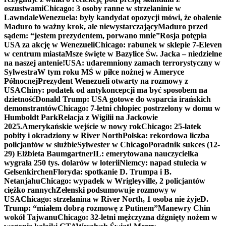
oszustwami
Chicago: 3 osoby ranne w strzelaninie w
Lawndale
Wenezuela: były kandydat opozycji mówi, że obalenie
Maduro to ważny krok, ale niewystarczający
Maduro przed
sądem: “jestem prezydentem, porwano mnie”
Rosja potępia
USA za akcję w Wenezueli
Chicago: rabunek w sklepie 7-Eleven
w centrum miasta
Msze święte w Bazylice Św. Jacka – niedzielne
na naszej antenie!
USA: udaremniony zamach terrorystyczny w
Sylwestra
W tym roku MŚ w piłce nożnej w Ameryce
Północnej
Prezydent Wenezueli otwarty na rozmowy z
USA
Chiny: podatek od antykoncepcji ma być sposobem na
dzietność
Donald Trump: USA gotowe do wsparcia irańskich
demonstrantów
Chicago: 7-letni chłopiec postrzelony w domu w
Humboldt Park
Relacja z Wigilii na Jackowie
2025.
Amerykańskie wejście w nowy rok
Chicago: 25-latek
pobity i okradziony w River North
Polska: rekordowa liczba
policjantów w służbie
Sylwester w Chicago
Poradnik sukces (12-
29) Elżbieta Baumgartner
IL: emerytowana nauczycielka
wygrała 250 tys. dolarów w loterii
Niemcy: napad stulecia w
Gelsenkirchen
Floryda: spotkanie D. Trumpa i B.
Netanjahu
Chicago: wypadek w Wrigleyville, 2 policjantów
ciężko rannych
Zełenski podsumowuje rozmowy w
USA
Chicago: strzelanina w River North, 1 osoba nie żyje
D.
Trump: “miałem dobrą rozmowę z Putinem”
Manewry Chin
wokół Tajwanu
Chicago: 32-letni mężczyzna dźgnięty nożem w