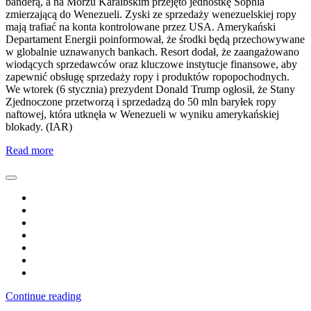
banderą, a na Morzu Karaibskim przejęto jednostkę Sophia
zmierzającą do Wenezueli. Zyski ze sprzedaży wenezuelskiej ropy
mają trafiać na konta kontrolowane przez USA. Amerykański
Departament Energii poinformował, że środki będą przechowywane
w globalnie uznawanych bankach. Resort dodał, że zaangażowano
wiodących sprzedawców oraz kluczowe instytucje finansowe, aby
zapewnić obsługę sprzedaży ropy i produktów ropopochodnych.
We wtorek (6 stycznia) prezydent Donald Trump ogłosił, że Stany
Zjednoczone przetworzą i sprzedadzą do 50 mln baryłek ropy
naftowej, która utknęła w Wenezueli w wyniku amerykańskiej
blokady. (IAR)
Read more
Continue reading