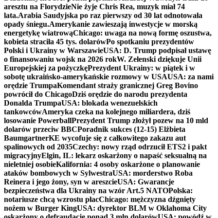
aresztu na Florydzie
Nie żyje Chris Rea, muzyk miał 74
lata.
Arabia Saudyjska po raz pierwszy od 30 lat odnotowała
opady śniegu.
Amerykanie zawieszają inwestycje w morską
energetykę wiatrową
Chicago: uwaga na nową formę oszustwa,
kobieta straciła 45 tys. dolarów
Po spotkaniu prezydentów
Polski i Ukrainy w Warszawie
USA: D. Trump podpisał ustawę
o finansowaniu wojsk na 2026 rok
W. Zełenski dziękuje Unii
Europejskiej za pożyczkę
Prezydent Ukrainy: w piątek i w
sobotę ukraińsko-amerykańskie rozmowy w USA
USA: za nami
orędzie Trumpa
Komendant straży granicznej Greg Bovino
powrócił do Chicago
Dziś orędzie do narodu prezydenta
Donalda Trumpa
USA: blokada wenezuelskich
tankowców
Ameryka czeka na kolejnego miliardera, dziś
losowanie Powerball
Prezydent Trump złożył pozew na 10 mld
dolarów przeciw BBC
Poradnik sukces (12-15) Elżbieta
Baumgartner
KE wycofuje się z całkowitego zakazu aut
spalinowych od 2035
Czechy: nowy rząd odrzucił ETS2 i pakt
migracyjny
Elgin, IL: lekarz oskarżony o napaść seksualną na
nieletniej osobie
Kalifornia: 4 osoby oskarżone o planowanie
ataków bombowych w Sylwestra
USA: morderstwo Roba
Reinera i jego żony, syn w areszcie
USA: Gwarancje
bezpieczeństwa dla Ukrainy na wzór Art.5 NATO
Polska:
notariusze chcą wzrostu płac
Chicago: mężczyzna dźgnięty
nożem w Burger King
USA: dyrektor BLM w Oklahoma City
oskarżony o defraudację ponad 3 mln dolarów
USA: powódź w