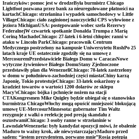
Irańczyków: pomoc jest w drodze
Była burmistrz Chicago
Lightfoot pozwana przez bank za nieuregulowane płatności na
kartach
Chicago: strzelanina i wypadek samochodowy w Little
Village
Chicago: ciało zaginionej nauczycielki CPS wyłowione z
jeziora Michigan
USA: postępowanie wobec szefa Rezerwy
Federalnej
W czwartek spotkanie Donalda Trumpa z Maríą
Coriną Machado
Chicago: 27-latek i 6-letni chłopiec ranni w
ataku w Lincoln Park
Chicago: pracownik Centrum
Medycznego postrzelony na kampusie Uniwersytetu Rush
Po 25
latach kraje UE ostatecznie zgodziły się na umowę z
Mercosurem
Przedstawiciele Białego Domu w Caracas
Nowe
wytyczne żywieniowe Białego Domu
Stany Zjednoczone
przedstawiły plan dla Wenezueli
Chicago: 78-latek zastrzelony
w domu w południowo-zachodniej części miasta
Chiny karzą
Japonię, Tokio protestuje
Chicago: 33-latek oskarżony o
kradzież towarów o wartości 1200 dolarów ze sklepu
Macy’s
Chicago: bójka i pchnięcie nożem na stacji
CTA
Kongresmen Mike Quigley będzie ubiegał się o stanowisko
burmistrza Chicago
Włochy mogą opuścić mniejszość blokującą
umowę UE-Mercosur
Minnesota: gubernator Tim Waltz
rezygnuje z walki o reelekcję pod presją skandalu z
oszustwami
Chicago: 3 osoby ranne w strzelaninie w
Lawndale
Wenezuela: były kandydat opozycji mówi, że obalenie
Maduro to ważny krok, ale niewystarczający
Maduro przed
sądem: “jestem prezydentem, porwano mnie”
Rosja potępia