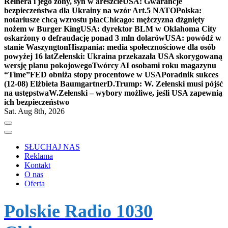
Reinera i jego żony, syn w areszcie
USA: Gwarancje
bezpieczeństwa dla Ukrainy na wzór Art.5 NATO
Polska:
notariusze chcą wzrostu płac
Chicago: mężczyzna dźgnięty
nożem w Burger King
USA: dyrektor BLM w Oklahoma City
oskarżony o defraudację ponad 3 mln dolarów
USA: powódź w
stanie Waszyngton
Hiszpania: media społecznościowe dla osób
powyżej 16 lat
Zełenski: Ukraina przekazała USA skorygowaną
wersję planu pokojowego
Twórcy AI osobami roku magazynu
“Time”
FED obniża stopy procentowe w USA
Poradnik sukces
(12-08) Elżbieta Baumgartner
D.Trump: W. Zełenski musi pójść
na ustępstwa
W.Zełenski – wybory możliwe, jeśli USA zapewnią
ich bezpieczeństwo
Sat. Aug 8th, 2026
SŁUCHAJ NAS
Reklama
Kontakt
O nas
Oferta
Polskie Radio 1030