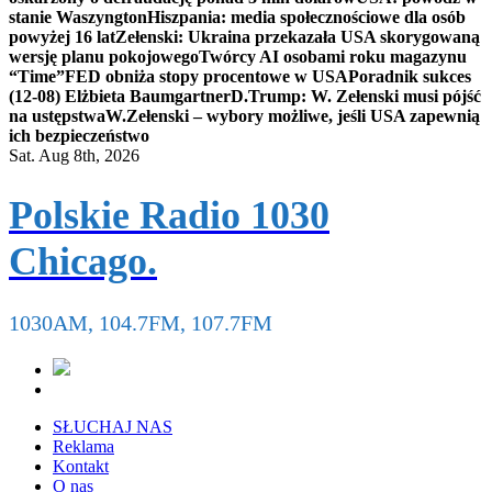
stanie Waszyngton
Hiszpania: media społecznościowe dla osób
powyżej 16 lat
Zełenski: Ukraina przekazała USA skorygowaną
wersję planu pokojowego
Twórcy AI osobami roku magazynu
“Time”
FED obniża stopy procentowe w USA
Poradnik sukces
(12-08) Elżbieta Baumgartner
D.Trump: W. Zełenski musi pójść
na ustępstwa
W.Zełenski – wybory możliwe, jeśli USA zapewnią
ich bezpieczeństwo
Sat. Aug 8th, 2026
Polskie Radio 1030
Chicago.
1030AM, 104.7FM, 107.7FM
SŁUCHAJ NAS
Reklama
Kontakt
O nas