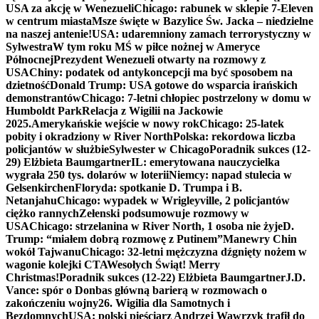
USA za akcję w Wenezueli
Chicago: rabunek w sklepie 7-Eleven
w centrum miasta
Msze święte w Bazylice Św. Jacka – niedzielne
na naszej antenie!
USA: udaremniony zamach terrorystyczny w
Sylwestra
W tym roku MŚ w piłce nożnej w Ameryce
Północnej
Prezydent Wenezueli otwarty na rozmowy z
USA
Chiny: podatek od antykoncepcji ma być sposobem na
dzietność
Donald Trump: USA gotowe do wsparcia irańskich
demonstrantów
Chicago: 7-letni chłopiec postrzelony w domu w
Humboldt Park
Relacja z Wigilii na Jackowie
2025.
Amerykańskie wejście w nowy rok
Chicago: 25-latek
pobity i okradziony w River North
Polska: rekordowa liczba
policjantów w służbie
Sylwester w Chicago
Poradnik sukces (12-
29) Elżbieta Baumgartner
IL: emerytowana nauczycielka
wygrała 250 tys. dolarów w loterii
Niemcy: napad stulecia w
Gelsenkirchen
Floryda: spotkanie D. Trumpa i B.
Netanjahu
Chicago: wypadek w Wrigleyville, 2 policjantów
ciężko rannych
Zełenski podsumowuje rozmowy w
USA
Chicago: strzelanina w River North, 1 osoba nie żyje
D.
Trump: “miałem dobrą rozmowę z Putinem”
Manewry Chin
wokół Tajwanu
Chicago: 32-letni mężczyzna dźgnięty nożem w
wagonie kolejki CTA
Wesołych Świąt! Merry
Christmas!
Poradnik sukces (12-22) Elżbieta Baumgartner
J.D.
Vance: spór o Donbas główną barierą w rozmowach o
zakończeniu wojny
26. Wigilia dla Samotnych i
Bezdomnych
USA: polski pięściarz Andrzej Wawrzyk trafił do