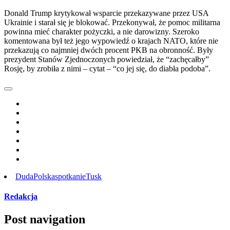
Donald Trump krytykował wsparcie przekazywane przez USA
Ukrainie i starał się je blokować. Przekonywał, że pomoc militarna
powinna mieć charakter pożyczki, a nie darowizny. Szeroko
komentowana był też jego wypowiedź o krajach NATO, które nie
przekazują co najmniej dwóch procent PKB na obronność. Były
prezydent Stanów Zjednoczonych powiedział, że “zachęcałby”
Rosję, by zrobiła z nimi – cytat – “co jej się, do diabła podoba”.
Duda
Polska
spotkanie
Tusk
Redakcja
Post navigation