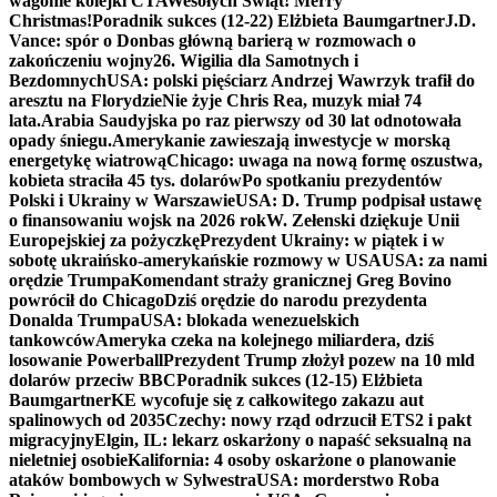
wagonie kolejki CTA
Wesołych Świąt! Merry
Christmas!
Poradnik sukces (12-22) Elżbieta Baumgartner
J.D.
Vance: spór o Donbas główną barierą w rozmowach o
zakończeniu wojny
26. Wigilia dla Samotnych i
Bezdomnych
USA: polski pięściarz Andrzej Wawrzyk trafił do
aresztu na Florydzie
Nie żyje Chris Rea, muzyk miał 74
lata.
Arabia Saudyjska po raz pierwszy od 30 lat odnotowała
opady śniegu.
Amerykanie zawieszają inwestycje w morską
energetykę wiatrową
Chicago: uwaga na nową formę oszustwa,
kobieta straciła 45 tys. dolarów
Po spotkaniu prezydentów
Polski i Ukrainy w Warszawie
USA: D. Trump podpisał ustawę
o finansowaniu wojsk na 2026 rok
W. Zełenski dziękuje Unii
Europejskiej za pożyczkę
Prezydent Ukrainy: w piątek i w
sobotę ukraińsko-amerykańskie rozmowy w USA
USA: za nami
orędzie Trumpa
Komendant straży granicznej Greg Bovino
powrócił do Chicago
Dziś orędzie do narodu prezydenta
Donalda Trumpa
USA: blokada wenezuelskich
tankowców
Ameryka czeka na kolejnego miliardera, dziś
losowanie Powerball
Prezydent Trump złożył pozew na 10 mld
dolarów przeciw BBC
Poradnik sukces (12-15) Elżbieta
Baumgartner
KE wycofuje się z całkowitego zakazu aut
spalinowych od 2035
Czechy: nowy rząd odrzucił ETS2 i pakt
migracyjny
Elgin, IL: lekarz oskarżony o napaść seksualną na
nieletniej osobie
Kalifornia: 4 osoby oskarżone o planowanie
ataków bombowych w Sylwestra
USA: morderstwo Roba