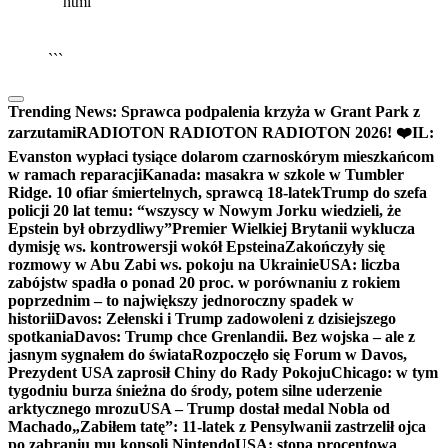
```html
▶
Kliknij PLAY, aby słuchać
🔈
🔊
```
Trending News:
Sprawca podpalenia krzyża w Grant Park z
zarzutami
RADIOTON RADIOTON RADIOTON 2026! ❤️
IL:
Evanston wypłaci tysiące dolarom czarnoskórym mieszkańcom
w ramach reparacji
Kanada: masakra w szkole w Tumbler
Ridge. 10 ofiar śmiertelnych, sprawcą 18-latek
Trump do szefa
policji 20 lat temu: “wszyscy w Nowym Jorku wiedzieli, że
Epstein był obrzydliwy”
Premier Wielkiej Brytanii wyklucza
dymisję ws. kontrowersji wokół Epsteina
Zakończyły się
rozmowy w Abu Zabi ws. pokoju na Ukrainie
USA: liczba
zabójstw spadła o ponad 20 proc. w porównaniu z rokiem
poprzednim – to największy jednoroczny spadek w
historii
Davos: Zełenski i Trump zadowoleni z dzisiejszego
spotkania
Davos: Trump chce Grenlandii. Bez wojska – ale z
jasnym sygnałem do świata
Rozpoczęło się Forum w Davos,
Prezydent USA zaprosił Chiny do Rady Pokoju
Chicago: w tym
tygodniu burza śnieżna do środy, potem silne uderzenie
arktycznego mrozu
USA – Trump dostał medal Nobla od
Machado
„Zabiłem tatę”: 11-latek z Pensylwanii zastrzelił ojca
po zabraniu mu konsoli Nintendo
USA: stopa procentowa