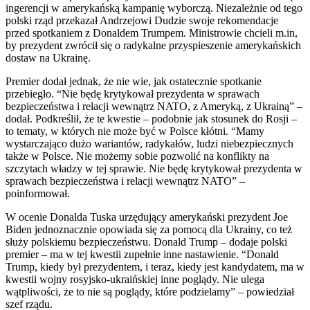
ingerencji w amerykańską kampanię wyborczą. Niezależnie od tego
polski rząd przekazał Andrzejowi Dudzie swoje rekomendacje
przed spotkaniem z Donaldem Trumpem. Ministrowie chcieli m.in,
by prezydent zwrócił się o radykalne przyspieszenie amerykańskich
dostaw na Ukrainę.
Premier dodał jednak, że nie wie, jak ostatecznie spotkanie
przebiegło. “Nie będę krytykował prezydenta w sprawach
bezpieczeństwa i relacji wewnątrz NATO, z Ameryką, z Ukrainą” –
dodał. Podkreślił, że te kwestie – podobnie jak stosunek do Rosji –
to tematy, w których nie może być w Polsce kłótni. “Mamy
wystarczająco dużo wariantów, radykałów, ludzi niebezpiecznych
także w Polsce. Nie możemy sobie pozwolić na konflikty na
szczytach władzy w tej sprawie. Nie będę krytykował prezydenta w
sprawach bezpieczeństwa i relacji wewnątrz NATO” –
poinformował.
W ocenie Donalda Tuska urzędujący amerykański prezydent Joe
Biden jednoznacznie opowiada się za pomocą dla Ukrainy, co też
służy polskiemu bezpieczeństwu. Donald Trump – dodaje polski
premier – ma w tej kwestii zupełnie inne nastawienie. “Donald
Trump, kiedy był prezydentem, i teraz, kiedy jest kandydatem, ma w
kwestii wojny rosyjsko-ukraińskiej inne poglądy. Nie ulega
wątpliwości, że to nie są poglądy, które podzielamy” – powiedział
szef rządu.