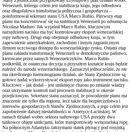
Stany Zjednoczone przygotowały trzyetapowy plan działań wobec
Wenezueli, którego celem jest stabilizacja kraju, jego odbudowa
oraz długofalowa transformacja polityczna i gospodarcza –
poinformował sekretarz stanu USA Marco Rubio. Pierwszy etap
planu ma koncentrować się na stabilizacji Wenezueli po odsunięciu
Nicolasa Maduro. Jak wyjaśnił Marco Rubio, kluczowym
narzędziem nacisku ma być kontrolowany eksport wenezuelskiej
ropy naftowej. Drugi etap obejmuje odbudowę kraju, w tym
zapewnienie amerykańskim, zachodnim i innym zagranicznym
firmom uczciwego dostępu do wenezuelskiego rynku. Ostatni etap
planu zakłada transformację Wenezueli w demokratyczne państwo,
kierowane przez samych Wenezuelczyków. Marco Rubio
podkreślił, że ostateczna decyzja o przyszłym kształcie kraju będzie
należeć do narodu wenezuelskiego. Zaznaczył jednocześnie, że nie
ma określonego harmonogramu działań, ale Stany Zjednoczone są
gotowe nadal wykorzystywać eksport ropy jako instrument nacisku.
Kluczowe – jak dodał – jest uniknięcie chaosu po zmianie władzy
oraz utrzymanie kontroli nad procesem stabilizacji w okresie
przejściowym. Sekretarz stanu zaznaczył, że powodzenie planu ma
znaczenie nie tylko dla regionu, lecz także dla bezpieczeństwa i
interesów gospodarczych Stanów Zjednoczonych, a jego celem jest
zapobieżenie dalszej niestabilności w Ameryce Łacińskiej. W
ramach działań wobec sektora naftowego USA przejęły dwa
tankowce objęte sankcjami, które transportowały wenezuelską ropę.
Na północnym Atlantyku zatrzymano statek płynący pod rosyjską