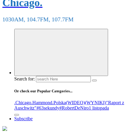
Chicago.
1030AM, 104.7FM, 107.7FM
Search for:
Or check our Popular Categories...
.Chicago
.Hammond
.Polska
(WIDEO)
(WYNIKI)
"Raport z
Auschwitz"
#63sekundy
#RobertDeNiro
1 listopada
Subscribe